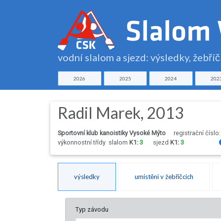
vodní slalom a sjezd: výsledky, žebří
2026
2025
2024
202
Radil Marek, 2013
Sportovní klub kanoistiky Vysoké Mýto
registrační číslo
výkonnostní třídy
slalom
K1:
3
sjezd
K1:
3
výsledky
umístění v žebříčcích
Typ závodu