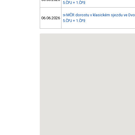
5.ČPJ + 1.ČPž
MČR dorostu v klasickém sjezdu ve Dvo
59
06.06.2026
5.ČPJ + 1.ČPž