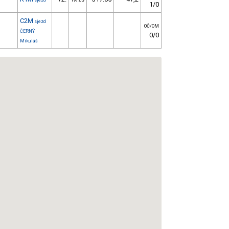
sjezd
19/ZS
1/0
C2M
sjezd
OČ/OM
ČERNÝ
0/0
Mikuláš