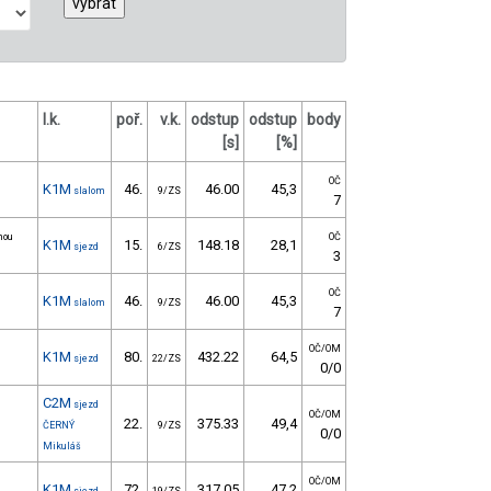
l.k.
poř.
v.k.
odstup
odstup
body
[s]
[%]
OČ
K1M
46.
46.00
45,3
slalom
9/ZS
7
nou
OČ
K1M
15.
148.18
28,1
sjezd
6/ZS
3
OČ
K1M
46.
46.00
45,3
slalom
9/ZS
7
OČ/OM
K1M
80.
432.22
64,5
sjezd
22/ZS
0/0
C2M
sjezd
OČ/OM
22.
375.33
49,4
ČERNÝ
9/ZS
0/0
Mikuláš
OČ/OM
K1M
72.
317.05
47,2