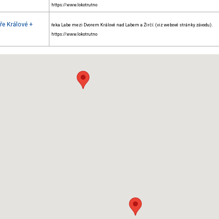
https://www.lokotrutno
ře Králové +
řeka Labe mezi Dvorem Králové nad Labem a Žirčí. (viz webové stránky závodu).
https://www.lokotrutno