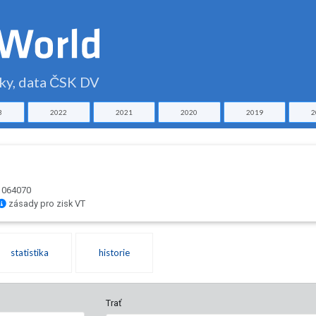
čky, data ČSK DV
3
2022
2021
2020
2019
2
: 064070
zásady pro zisk VT
statistika
historie
Trať