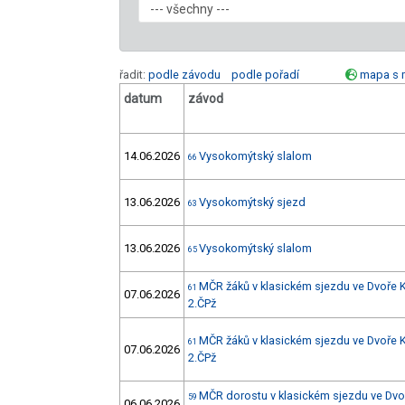
řadit:
podle závodu
podle pořadí
mapa s 
datum
závod
14.06.2026
Vysokomýtský slalom
66
13.06.2026
Vysokomýtský sjezd
63
13.06.2026
Vysokomýtský slalom
65
MČR žáků v klasickém sjezdu ve Dvoře K
61
07.06.2026
2.ČPž
MČR žáků v klasickém sjezdu ve Dvoře K
61
07.06.2026
2.ČPž
MČR dorostu v klasickém sjezdu ve Dvo
59
06.06.2026