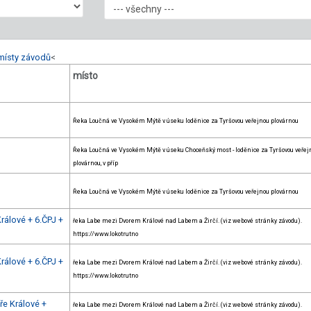
místy závodů
<
místo
Řeka Loučná ve Vysokém Mýtě v úseku loděnice za Tyršovou veřejnou plovárnou
Řeka Loučná ve Vysokém Mýtě v úseku Choceňský most - loděnice za Tyršovou veřej
plovárnou, v příp
Řeka Loučná ve Vysokém Mýtě v úseku loděnice za Tyršovou veřejnou plovárnou
rálové + 6.ČPJ +
řeka Labe mezi Dvorem Králové nad Labem a Žirčí. (viz webové stránky závodu).
https://www.lokotrutno
rálové + 6.ČPJ +
řeka Labe mezi Dvorem Králové nad Labem a Žirčí. (viz webové stránky závodu).
https://www.lokotrutno
ře Králové +
řeka Labe mezi Dvorem Králové nad Labem a Žirčí. (viz webové stránky závodu).