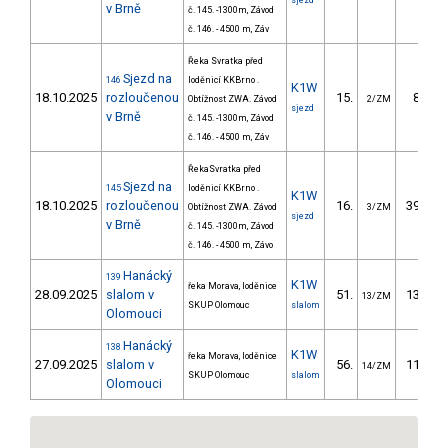
sjezd
v Brně
č. 145. -1300m, Závod
č. 146. - 4500 m, Záv
Řeka Svratka před
Sjezd na
146
loděnicí KKBrno .
K1W
18.10.2025
rozloučenou
15.
87.00
Obtížnost ZWA. Závod
2/ZM
sjezd
v Brně
č. 145. -1300m, Závod
č. 146. - 4500 m, Záv
ŘekaSvratka před
Sjezd na
145
loděnicí KKBrno .
K1W
18.10.2025
rozloučenou
16.
393.80
Obtížnost ZWA. Závod
3/ZM
sjezd
v Brně
č. 145. -1300m, Závod
č. 146. - 4500 m, Závo
Hanácký
139
K1W
řeka Morava, loděnice
28.09.2025
slalom v
51.
137.30
13/ZM
SKUP Olomouc
slalom
Olomouci
Hanácký
138
K1W
řeka Morava, loděnice
27.09.2025
slalom v
56.
112.10
14/ZM
SKUP Olomouc
slalom
Olomouci