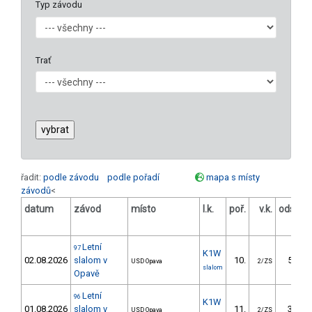
Typ závodu
Trať
řadit:
podle závodu
podle pořadí
mapa s místy
závodů
<
datum
závod
místo
l.k.
poř.
v.k.
odstup
[s]
Letní
97
K1W
02.08.2026
slalom v
10.
59.20
USD Opava
2/ZS
slalom
Opavě
Letní
96
K1W
01.08.2026
slalom v
11.
38.25
USD Opava
2/ZS