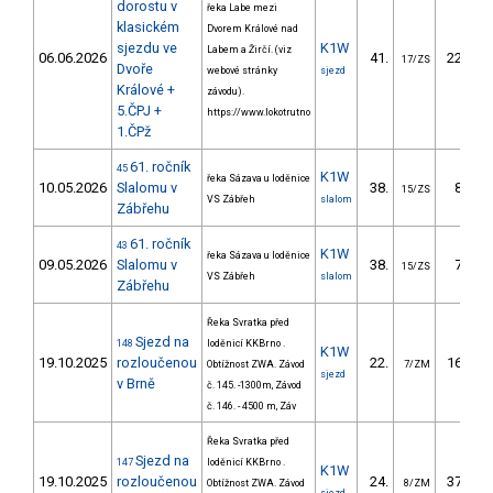
dorostu v
řeka Labe mezi
klasickém
Dvorem Králové nad
sjezdu ve
K1W
Labem a Žirčí. (viz
06.06.2026
41.
223.90
17/ZS
Dvoře
webové stránky
sjezd
Králové +
závodu).
5.ČPJ +
https://www.lokotrutno
1.ČPž
61. ročník
45
K1W
řeka Sázava u loděnice
10.05.2026
Slalomu v
38.
85.50
15/ZS
VS Zábřeh
slalom
Zábřehu
61. ročník
43
K1W
řeka Sázava u loděnice
09.05.2026
Slalomu v
38.
77.80
15/ZS
VS Zábřeh
slalom
Zábřehu
Řeka Svratka před
Sjezd na
148
loděnicí KKBrno .
K1W
19.10.2025
rozloučenou
22.
164.30
Obtížnost ZWA. Závod
7/ZM
sjezd
v Brně
č. 145. -1300m, Závod
č. 146. - 4500 m, Záv
Řeka Svratka před
Sjezd na
147
loděnicí KKBrno .
K1W
19.10.2025
rozloučenou
24.
376.90
Obtížnost ZWA. Závod
8/ZM