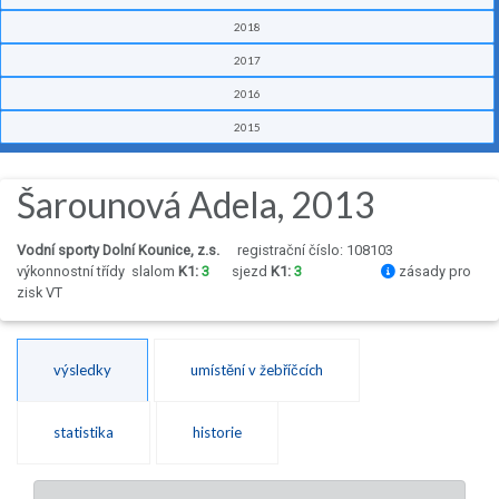
2018
2017
2016
2015
Šarounová Adela, 2013
Vodní sporty Dolní Kounice, z.s.
registrační číslo: 108103
výkonnostní třídy
slalom
K1:
3
sjezd
K1:
3
zásady pro
zisk VT
výsledky
umístění v žebříčcích
statistika
historie