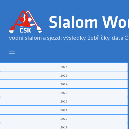
vodní slalom a sjezd: výsledky, žebříčky, data
2026
2025
2024
2023
2022
2021
2020
2019