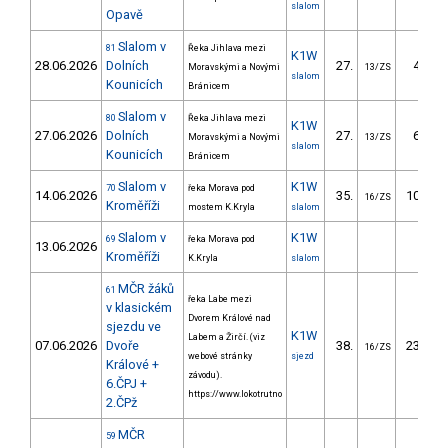
slalom
Opavě
Slalom v
81
Řeka Jihlava mezi
K1W
28.06.2026
Dolních
27.
49.20
Moravskými a Novými
13/ZS
slalom
Kounicích
Bránicem
Slalom v
80
Řeka Jihlava mezi
K1W
27.06.2026
Dolních
27.
62.20
Moravskými a Novými
13/ZS
slalom
Kounicích
Bránicem
Slalom v
K1W
70
řeka Morava pod
14.06.2026
35.
109.20
16/ZS
Kroměříži
mostem K.Kryla
slalom
Slalom v
K1W
69
řeka Morava pod
13.06.2026
Kroměříži
K.Kryla
slalom
MČR žáků
61
řeka Labe mezi
v klasickém
Dvorem Králové nad
sjezdu ve
K1W
Labem a Žirčí. (viz
07.06.2026
Dvoře
38.
239.64
16/ZS
webové stránky
sjezd
Králové +
závodu).
6.ČPJ +
https://www.lokotrutno
2.ČPž
MČR
59