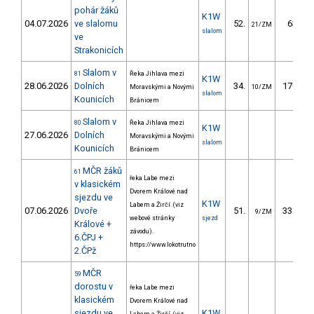
pohár žáků
K1W
04.07.2026
ve slalomu
52.
63.03
21/ZM
slalom
ve
Strakonicích
Slalom v
81
Řeka Jihlava mezi
K1W
28.06.2026
Dolních
34.
170.40
Moravskými a Novými
10/ZM
slalom
Kounicích
Bránicem
Slalom v
80
Řeka Jihlava mezi
K1W
27.06.2026
Dolních
Moravskými a Novými
slalom
Kounicích
Bránicem
MČR žáků
61
řeka Labe mezi
v klasickém
Dvorem Králové nad
sjezdu ve
K1W
Labem a Žirčí. (viz
07.06.2026
Dvoře
51.
334.46
9/ZM
webové stránky
sjezd
Králové +
závodu).
6.ČPJ +
https://www.lokotrutno
2.ČPž
MČR
59
dorostu v
řeka Labe mezi
klasickém
Dvorem Králové nad
sjezdu ve
K1W