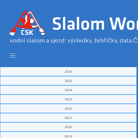
vodní slalom a sjezd: výsledky, žebříčky, data
2026
2025
2024
2023
2022
2021
2020
2019