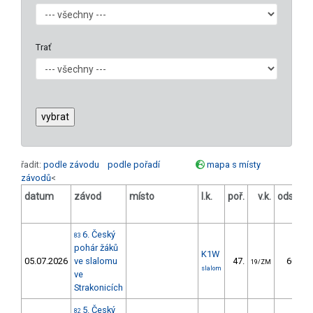
Trať
řadit:
podle závodu
podle pořadí
mapa s místy
závodů
<
datum
závod
místo
l.k.
poř.
v.k.
odstup
[s]
6. Český
83
pohár žáků
K1W
05.07.2026
ve slalomu
47.
60.26
19/ZM
slalom
ve
Strakonicích
5. Český
82