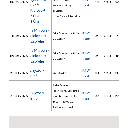
Labem a Žirčí. (viz
06.06.2026
52.
341.37
10/ZM
Dvoře
webové stránky
sjezd
Králové +
závodu).
5.ČPJ +
https://www.lokotrutno
1.ČPž
61. ročník
45
K1W
řeka Sázava u loděnice
10.05.2026
Slalomu v
39.
96.50
9/ZM
VS Zábřeh
slalom
Zábřehu
61. ročník
43
K1W
řeka Sázava u loděnice
09.05.2026
Slalomu v
39.
188.10
9/ZM
VS Zábřeh
slalom
Zábřehu
Sjezd v
K1W
2
21.03.2026
31.
203.70
viz. závod č.1
7/ZM
Brně
sjezd
Řeka Svratka u
loděnice KK Spoj Brno
Sjezd v
K1W
1
21.03.2026
32.
526.30
- Jundrov závod č. 1 -
8/ZM
Brně
sjezd
3000m , závod č. 2 -
1500 m obtížnost