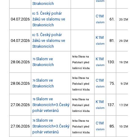
slalom
Strakonicích
5. Český pohár
82
C1M
04.07.2026
žáků ve slalomu ve
61.
4
20/ZM
slalom
Strakonicích
5. Český pohár
82
K1M
04.07.2026
žáků ve slalomu ve
81.
4
29/ZM
slalom
Strakonicích
řeka Otava na
Slalom ve
K1M
79
28.06.2026
130.
4
Podskalí před
19/ZM
Strakonicích
slalom
loděnicí klubu
řeka Otava na
Slalom ve
C1M
79
28.06.2026
75.
3
Podskalí před
9/ZM
Strakonicích
slalom
loděnicí klubu
Slalom ve
78
řeka Otava na
K1M
27.06.2026
Strakonicích+3.Český
137.
4
Podskalí před
17/ZM
slalom
pohár veteránů
loděnicí klubu
Slalom ve
78
řeka Otava na
C1M
27.06.2026
Strakonicích+3.Český
85.
4
Podskalí před
10/ZM
slalom
pohár veteránů
loděnicí klubu