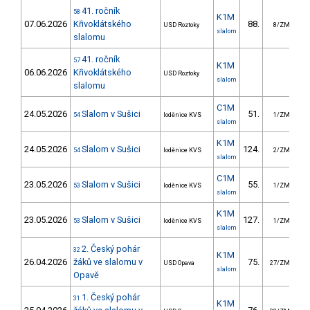
41. ročník
58
K1M
07.06.2026
Křivoklátského
88.
7
USD Roztoky
8/ZM
slalom
slalomu
41. ročník
57
K1M
06.06.2026
Křivoklátského
USD Roztoky
slalom
slalomu
C1M
24.05.2026
Slalom v Sušici
51.
5
54
loděnice KVS
1/ZM
slalom
K1M
24.05.2026
Slalom v Sušici
124.
4
54
loděnice KVS
2/ZM
slalom
C1M
23.05.2026
Slalom v Sušici
55.
4
53
loděnice KVS
1/ZM
slalom
K1M
23.05.2026
Slalom v Sušici
127.
6
53
loděnice KVS
1/ZM
slalom
2. Český pohár
32
K1M
26.04.2026
žáků ve slalomu v
75.
8
USD Opava
27/ZM
slalom
Opavě
1. Český pohár
31
K1M