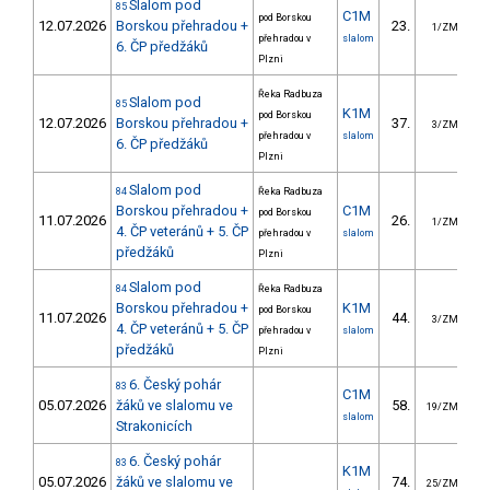
Slalom pod
85
C1M
pod Borskou
12.07.2026
Borskou přehradou +
23.
4
1/ZM
přehradou v
slalom
6. ČP předžáků
Plzni
Řeka Radbuza
Slalom pod
85
K1M
pod Borskou
12.07.2026
Borskou přehradou +
37.
4
3/ZM
přehradou v
slalom
6. ČP předžáků
Plzni
Slalom pod
84
Řeka Radbuza
Borskou přehradou +
C1M
pod Borskou
11.07.2026
26.
2
1/ZM
4. ČP veteránů + 5. ČP
přehradou v
slalom
předžáků
Plzni
Slalom pod
84
Řeka Radbuza
Borskou přehradou +
K1M
pod Borskou
11.07.2026
44.
4
3/ZM
4. ČP veteránů + 5. ČP
přehradou v
slalom
předžáků
Plzni
6. Český pohár
83
C1M
05.07.2026
žáků ve slalomu ve
58.
4
19/ZM
slalom
Strakonicích
6. Český pohár
83
K1M
05.07.2026
žáků ve slalomu ve
74.
3
25/ZM