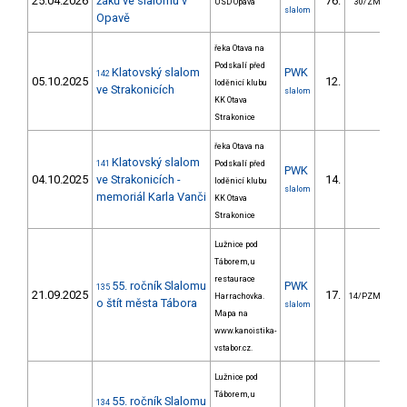
25.04.2026
žáků ve slalomu v
76.
17
USD Opava
30/ZM
slalom
Opavě
řeka Otava na
Podskalí před
Klatovský slalom
PWK
142
05.10.2025
12.
1
loděnicí klubu
ve Strakonicích
slalom
KK Otava
Strakonice
řeka Otava na
Klatovský slalom
141
Podskalí před
PWK
04.10.2025
ve Strakonicích -
14.
2
loděnicí klubu
slalom
memoriál Karla Vanči
KK Otava
Strakonice
Lužnice pod
Táborem, u
restaurace
55. ročník Slalomu
PWK
135
21.09.2025
17.
4
Harrachovka.
14/PZM
o štít města Tábora
slalom
Mapa na
www.kanoistika-
vstabor.cz.
Lužnice pod
Táborem, u
55. ročník Slalomu
134