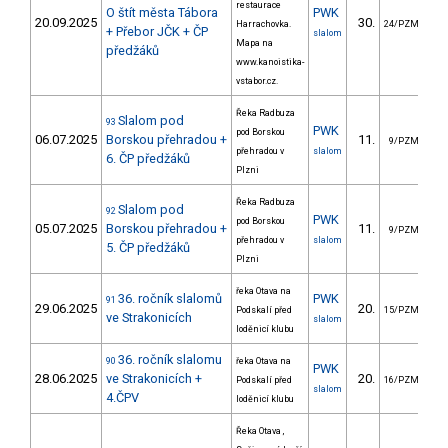
restaurace
O štít města Tábora
PWK
20.09.2025
30.
10
Harrachovka.
24/PZM
+ Přebor JČK + ČP
slalom
Mapa na
předžáků
www.kanoistika-
vstabor.cz.
Řeka Radbuza
Slalom pod
93
PWK
pod Borskou
06.07.2025
Borskou přehradou +
11.
3
9/PZM
přehradou v
slalom
6. ČP předžáků
Plzni
Řeka Radbuza
Slalom pod
92
PWK
pod Borskou
05.07.2025
Borskou přehradou +
11.
3
9/PZM
přehradou v
slalom
5. ČP předžáků
Plzni
řeka Otava na
36. ročník slalomů
PWK
91
29.06.2025
20.
4
Podskalí před
15/PZM
ve Strakonicích
slalom
loděnicí klubu
36. ročník slalomu
90
řeka Otava na
PWK
28.06.2025
ve Strakonicích +
20.
4
Podskalí před
16/PZM
slalom
4.ČPV
loděnicí klubu
Řeka Otava ,