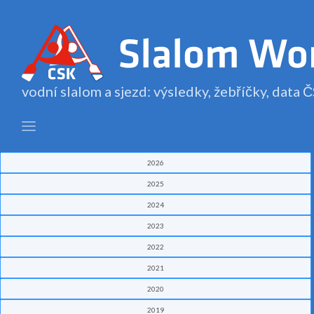
vodní slalom a sjezd: výsledky, žebříčky, data
2026
2025
2024
2023
2022
2021
2020
2019