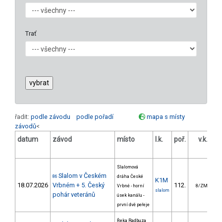
Trať
řadit:
podle závodu
podle pořadí
mapa s místy
závodů
<
datum
závod
místo
l.k.
poř.
v.k.
od
Slalomová
Slalom v Českém
86
dráha České
K1M
18.07.2026
Vrbném + 5. Český
112.
6
Vrbné - horní
8/ZM
slalom
pohár veteránů
úsek kanálu -
první dvě peřeje
Řeka Radbuza