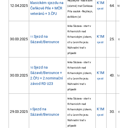
Rejštejně - nad 85cm
klasickém sjezdu na
K1M
12.04.2025
64.
(včetně) trať Čeňkova
18/DM
Čeňkově Pile + MČR
sjezd
Pila soutok - Rejštejn,
veteránů + 3.ČPJ
do 84cm (vč
řeka Sázava - start v
Krhanicích nad
Sjezd na
K1M
11
Krhanickým jízkem,
30.03.2025
25.
8/DM
Sázavě/Berounce
cíl u Lesního jezu.
sjezd
Náhradní trať v
případě
řeka Sázava - start v
Sjezd na
10
Krhanicích nad
Sázavě/Berounce +
K1M
Krhanickým jízkem,
30.03.2025
43.
14/DM
2.ČPJ + 2.nominační
cíl u Lesního jezu.
sjezd
závod RD U23
Náhradní trať v
případě
řeka Sázava - start v
Krhanicích nad
Sjezd na
K1M
9
Krhanickým jízkem,
29.03.2025
30.
8/DM
Sázavě/Berounce
cíl u Lesního jezu.
sjezd
Náhradní trať v
případě