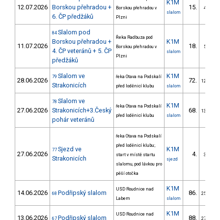
K1M
12.07.2026
Borskou přehradou +
15.
Borskou přehradou v
4/DM
slalom
6. ČP předžáků
Plzni
Slalom pod
84
Řeka Radbuza pod
Borskou přehradou +
K1M
11.07.2026
18.
Borskou přehradou v
5/DM
4. ČP veteránů + 5. ČP
slalom
Plzni
předžáků
Slalom ve
K1M
79
řeka Otava na Podskalí
28.06.2026
72.
12/DM
Strakonicích
před loděnicí klubu
slalom
Slalom ve
78
K1M
řeka Otava na Podskalí
27.06.2026
Strakonicích+3.Český
68.
13/DM
před loděnicí klubu
slalom
pohár veteránů
řeka Otava na Podskalí
před loděnicí klubu;
Sjezd ve
K1M
77
27.06.2026
4.
start v místě startu
3/DM
Strakonicích
sjezd
slalomu, pod lávkou pro
pěší otočka
K1M
USD Roudnice nad
14.06.2026
Podřipský slalom
86.
68
25/DM
Labem
slalom
K1M
USD Roudnice nad
13.06.2026
Podřipský slalom
88.
67
27/DM