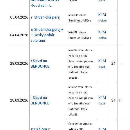
Labem
sjezd
Roudnici n.L.
K1M
řeka Ploučnice
05.04.2026
Stružnická peřej
11
Stružnice U Mlýna
slalom
Stružnická peřej +
10
K1M
řeka Ploučnice
04.04.2026
1.Český pohár
Stružnice U Mlýna
slalom
veteránů
řeka Sázava - start v
Krhanicích nad
Sjezd na
K1M
4
Krhanickým jízkem,
28.03.2026
21.
7/DM
BEROUNCE
cíl u Lesního jezu.
sjezd
Náhradní trať v
případě
řeka Sázava - start v
Krhanicích nad
Sjezd na
K1M
3
Krhanickým jízkem,
28.03.2026
31.
11/DM
BEROUNCE
cíl u Lesního jezu.
sjezd
Náhradní trať v
případě
Řeka Orlice v úseku
Slalom v
K1M
137
loděnice SK