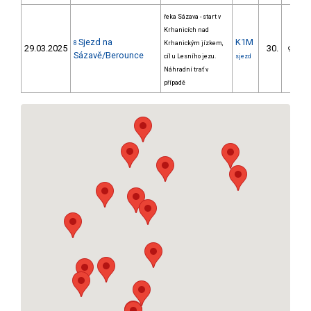
řeka Sázava - start v
Krhanicích nad
Sjezd na
K1M
8
Krhanickým jízkem,
29.03.2025
30.
9/DM
Sázavě/Berounce
cíl u Lesního jezu.
sjezd
Náhradní trať v
případě