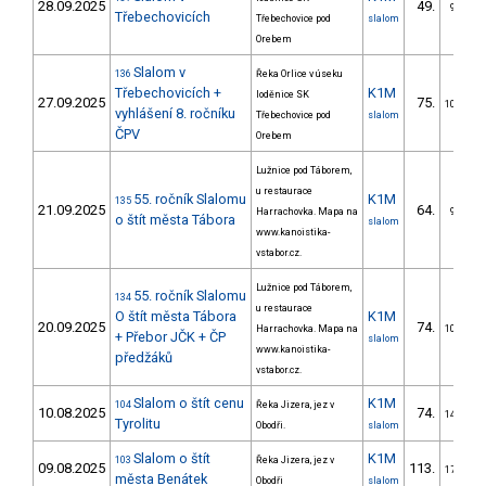
28.09.2025
49.
9/DM
Třebechovicích
Třebechovice pod
slalom
Orebem
Slalom v
136
Řeka Orlice v úseku
Třebechovicích +
K1M
loděnice SK
27.09.2025
75.
10/DM
vyhlášení 8. ročníku
Třebechovice pod
slalom
ČPV
Orebem
Lužnice pod Táborem,
u restaurace
55. ročník Slalomu
K1M
135
21.09.2025
64.
Harrachovka. Mapa na
9/DM
o štít města Tábora
slalom
www.kanoistika-
vstabor.cz.
Lužnice pod Táborem,
55. ročník Slalomu
134
u restaurace
O štít města Tábora
K1M
20.09.2025
74.
Harrachovka. Mapa na
10/DM
+ Přebor JČK + ČP
slalom
www.kanoistika-
předžáků
vstabor.cz.
Slalom o štít cenu
K1M
104
Řeka Jizera, jez v
10.08.2025
74.
14/DM
Tyrolitu
Obodři.
slalom
Slalom o štít
K1M
103
Řeka Jizera, jez v
09.08.2025
113.
17/DM
města Benátek
Obodři
slalom