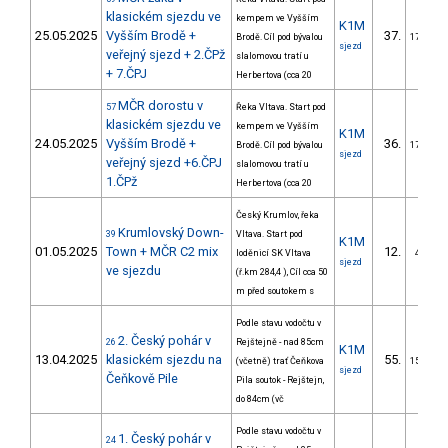
klasickém sjezdu ve
kempem ve Vyšším
K1M
25.05.2025
Vyšším Brodě +
37.
Brodě. Cíl pod bývalou
17/DM
sjezd
veřejný sjezd + 2.ČPž
slalomovou tratí u
+ 7.ČPJ
Herbertova (cca 20
MČR dorostu v
57
Řeka Vltava. Start pod
klasickém sjezdu ve
kempem ve Vyšším
K1M
24.05.2025
Vyšším Brodě +
36.
Brodě. Cíl pod bývalou
17/DM
sjezd
veřejný sjezd +6.ČPJ
slalomovou tratí u
1.ČPž
Herbertova (cca 20
Český Krumlov, řeka
Krumlovský Down-
39
Vltava. Start pod
K1M
01.05.2025
Town + MČR C2 mix
12.
loděnicí SK Vltava
4/DM
sjezd
ve sjezdu
(ř.km 284,4 ), Cíl cca 50
m před soutokem s
Podle stavu vodočtu v
2. Český pohár v
26
Rejštejně - nad 85cm
K1M
13.04.2025
klasickém sjezdu na
55.
(včetně) trať Čeňkova
15/DM
sjezd
Čeňkově Pile
Pila soutok - Rejštejn,
do 84cm (vč
Podle stavu vodočtu v
1. Český pohár v
24