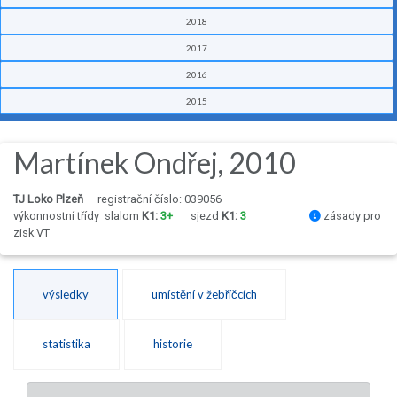
2018
2017
2016
2015
Martínek Ondřej, 2010
TJ Loko Plzeň
registrační číslo: 039056
výkonnostní třídy
slalom
K1:
3+
sjezd
K1:
3
zásady pro
zisk VT
výsledky
umístění v žebříčcích
statistika
historie