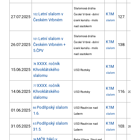
Slalomová dráha
Letní slalom v
K1M
102
České Vrbné - dolní
27.07.2025
127.
Českém Vrbném
úsek kanálu - molo
slalom
nad soutokem
Slalomová dráha
Letní slalom v
101
K1M
České Vrbné - dolní
26.07.2025
Českém Vrbném +
138.
úsek kanálu - molo
slalom
5.ČPV
nad soutokem
XXXX. ročník
78
K1M
15.06.2025
Křivoklátského
USD Roztoky
slalom
slalomu
XXXX. ročník
77
K1M
14.06.2025
Křivoklátského
116.
USD Roztoky
20/DM
slalom
slalomu
Podřipský slalom
K1M
66
USD Roudnice nad
01.06.2025
1.6.
Labem
slalom
Podřipský slalom
K1M
65
USD Roudnice nad
31.05.2025
103.
28/DM
31.5.
Labem
slalom
MČR žáků v
59
Řeka Vltava. Start pod