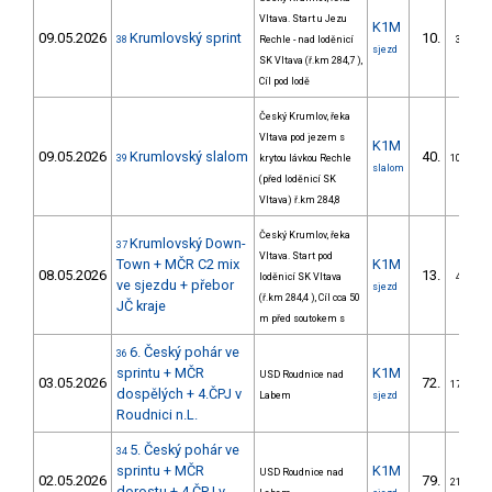
Vltava. Start u Jezu
K1M
09.05.2026
Krumlovský sprint
10.
38
Rechle - nad loděnicí
3/DM
sjezd
SK Vltava (ř.km 284,7 ),
Cíl pod lodě
Český Krumlov, řeka
Vltava pod jezem s
K1M
09.05.2026
Krumlovský slalom
40.
39
krytou lávkou Rechle
10/DM
slalom
(před loděnicí SK
Vltava) ř.km 284,8
Český Krumlov, řeka
Krumlovský Down-
37
Vltava. Start pod
Town + MČR C2 mix
K1M
08.05.2026
13.
loděnicí SK Vltava
4/DM
ve sjezdu + přebor
sjezd
(ř.km 284,4 ), Cíl cca 50
JČ kraje
m před soutokem s
6. Český pohár ve
36
sprintu + MČR
K1M
USD Roudnice nad
03.05.2026
72.
17/DM
dospělých + 4.ČPJ v
Labem
sjezd
Roudnici n.L.
5. Český pohár ve
34
sprintu + MČR
K1M
USD Roudnice nad
02.05.2026
79.
21/DM
dorostu + 4.ČPJ v