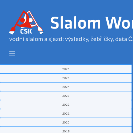
vodní slalom a sjezd: výsledky, žebříčky, data
2026
2025
2024
2023
2022
2021
2020
2019