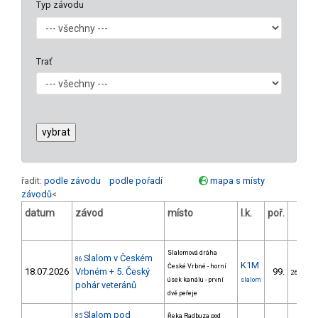
Typ závodu
Trať
řadit:
podle závodu
podle pořadí
mapa s místy
závodů
<
datum
závod
místo
l.k.
poř.
v.k.
Slalomová dráha
Slalom v Českém
86
K1M
České Vrbné - horní
18.07.2026
Vrbném + 5. Český
99.
26/DM
úsek kanálu - první
slalom
pohár veteránů
dvě peřeje
Slalom pod
85
Řeka Radbuza pod