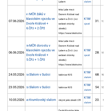
Labem
slalom
řeka Labe mezi
MČR žáků v
61
Dvorem Králové nad
klasickém sjezdu ve
K1M
Labem a Žirčí. (viz
07.06.2026
31.
17/DM
Dvoře Králové +
webové stránky
sjezd
6.ČPJ + 2.ČPž
závodu).
https://www.lokotrutno
řeka Labe mezi
MČR dorostu v
59
Dvorem Králové nad
klasickém sjezdu ve
K1M
Labem a Žirčí. (viz
06.06.2026
28.
15/DM
Dvoře Králové +
webové stránky
sjezd
5.ČPJ + 1.ČPž
závodu).
https://www.lokotrutno
K1M
24.05.2026
Slalom v Sušici
68.
54
loděnice KVS
19/DM
slalom
K1M
23.05.2026
Slalom v Sušici
54.
53
loděnice KVS
15/DM
slalom
K1M
10.05.2026
Krumlovský slalom
20.
40
stejně jako závod č.39
5/DM
slalom
Český Krumlov, řeka