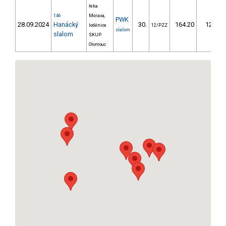
řeka
146
Morava,
PWK
28.09.2024
Hanácký
30.
164.20
129,6
loděnice
12/PZZ
slalom
slalom
SKUP
Olomouc