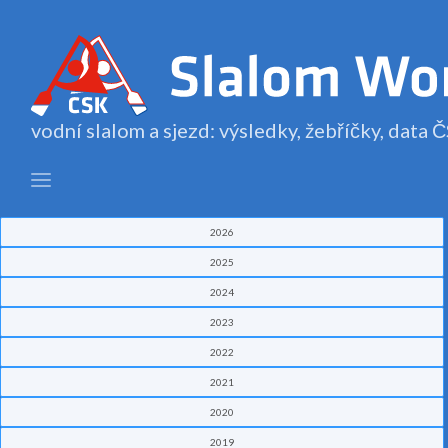
vodní slalom a sjezd: výsledky, žebříčky, data
2026
2025
2024
2023
2022
2021
2020
2019