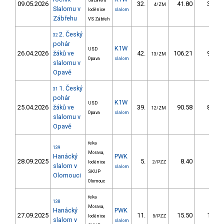
Sázava u
09.05.2026
32.
41.80
36,5
4/ZM
Slalomu v
loděnice
slalom
Zábřehu
VS Zábřeh
2. Český
32
pohár
K1W
USD
26.04.2026
žáků ve
42.
106.21
97,6
13/ZM
Opava
slalom
slalomu v
Opavě
1. Český
31
pohár
K1W
USD
25.04.2026
žáků ve
39.
90.58
84,0
12/ZM
Opava
slalom
slalomu v
Opavě
řeka
139
Morava,
Hanácký
PWK
28.09.2025
5.
8.40
6,2
loděnice
2/PZZ
slalom v
slalom
SKUP
Olomouci
Olomouc
řeka
138
Morava,
Hanácký
PWK
27.09.2025
11.
15.50
11,7
loděnice
5/PZZ
slalom v
slalom