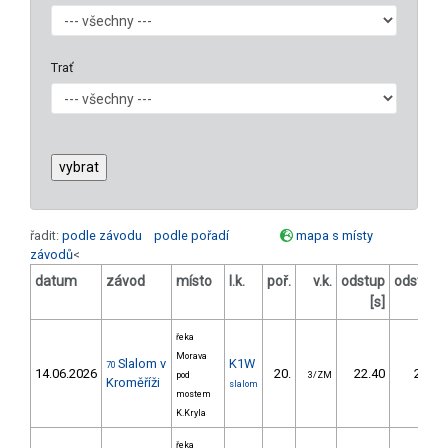
Trať
řadit:
podle závodu
podle pořadí
mapa s místy
závodů
<
datum
závod
místo
l.k.
poř.
v.k.
odstup
odstup
[s]
[%]
řeka
Morava
Slalom v
K1W
70
14.06.2026
20.
22.40
27,1
pod
3/ZM
Kroměříži
slalom
mostem
K.Kryla
řeka