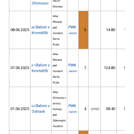
SKUP
Olomouci
Olomouc
řeka
Morava
Slalom v
PWK
68
pod
08.06.2025
3.
14.80
12,0
Kroměříži
mostem
slalom
Karla
Kryla
řeka
Morava
Slalom v
PWK
67
pod
07.06.2025
7.
124.80
93,7
Kroměříži
mostem
slalom
Karla
Kryla
řeka
Ostravice v
centru
Slalom v
PWK
64
01.06.2025
4.
38.40
33,3
Ostravy
3/PZZ
Ostravě
slalom
pod
Sýkorovým
mostem