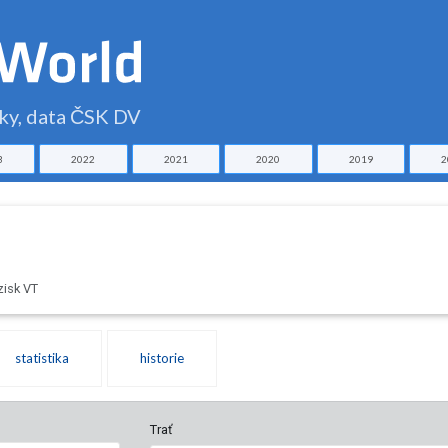
čky, data ČSK DV
3
2022
2021
2020
2019
2
zisk VT
statistika
historie
Trať