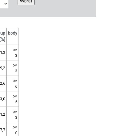
tup
body
[%]
OM
1,3
3
OM
9,2
3
OM
2,6
6
OM
3,0
5
OM
1,2
3
OM
7,7
0