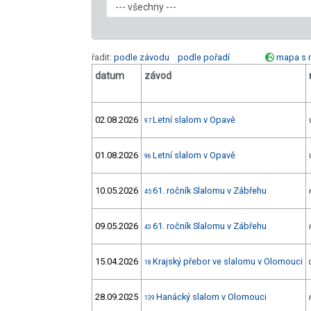
řadit:
podle závodu
podle pořadí
mapa s 
datum
závod
02.08.2026
Letní slalom v Opavě
97
01.08.2026
Letní slalom v Opavě
96
10.05.2026
61. ročník Slalomu v Zábřehu
45
09.05.2026
61. ročník Slalomu v Zábřehu
43
15.04.2026
Krajský přebor ve slalomu v Olomouci
18
28.09.2025
Hanácký slalom v Olomouci
139