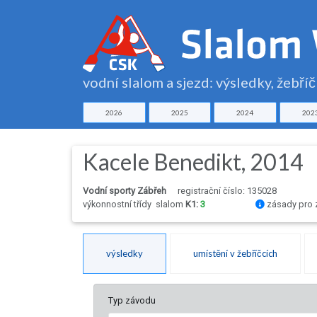
vodní slalom a sjezd: výsledky, žebří
2026
2025
2024
202
Kacele Benedikt, 2014
Vodní sporty Zábřeh
registrační číslo: 135028
výkonnostní třídy
slalom
K1:
3
zásady pro 
výsledky
umístění v žebříčcích
Typ závodu