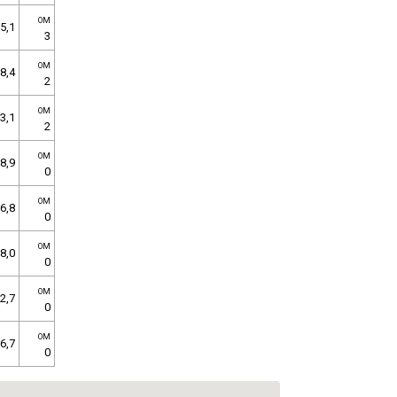
OM
5,1
3
OM
8,4
2
OM
3,1
2
OM
8,9
0
OM
6,8
0
OM
8,0
0
OM
2,7
0
OM
6,7
0