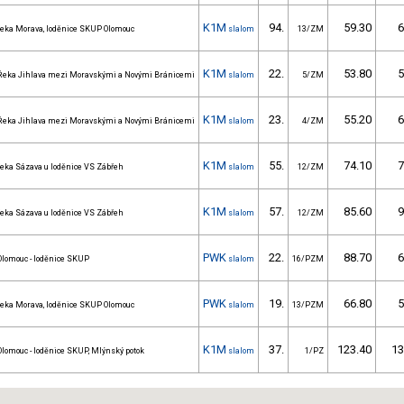
K1M
94.
59.30
6
řeka Morava, loděnice SKUP Olomouc
slalom
13/ZM
K1M
22.
53.80
5
Řeka Jihlava mezi Moravskými a Novými Bránicemi
slalom
5/ZM
K1M
23.
55.20
6
Řeka Jihlava mezi Moravskými a Novými Bránicemi
slalom
4/ZM
K1M
55.
74.10
7
řeka Sázava u loděnice VS Zábřeh
slalom
12/ZM
K1M
57.
85.60
9
řeka Sázava u loděnice VS Zábřeh
slalom
12/ZM
PWK
22.
88.70
6
Olomouc - loděnice SKUP
slalom
16/PZM
PWK
19.
66.80
5
řeka Morava, loděnice SKUP Olomouc
slalom
13/PZM
K1M
37.
123.40
13
Olomouc - loděnice SKUP, Mlýnský potok
slalom
1/PZ