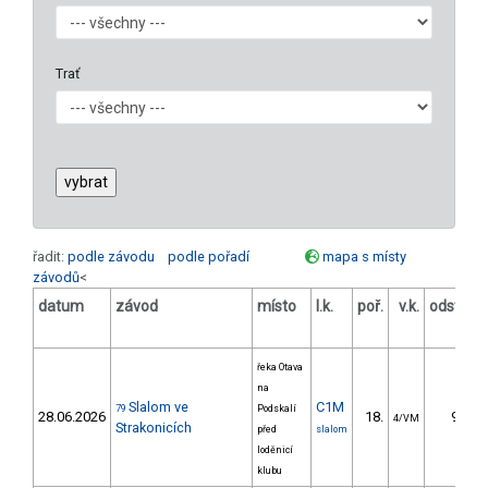
Trať
řadit:
podle závodu
podle pořadí
mapa s místy
závodů
<
datum
závod
místo
l.k.
poř.
v.k.
odstup
[s]
řeka Otava
na
Slalom ve
C1M
79
Podskalí
28.06.2026
18.
9.48
4/VM
Strakonicích
před
slalom
loděnicí
klubu