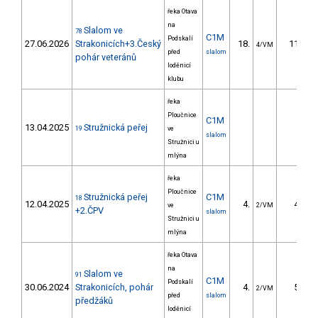
řeka Otava
na
Slalom ve
78
C1M
Podskalí
27.06.2026
Strakonicích+3.Český
18.
11.10
4/VM
před
slalom
pohár veteránů
loděnicí
klubu
řeka
Ploučnice
C1M
13.04.2025
Stružnická peřej
19
ve
slalom
Stružnici u
mlýna
řeka
Ploučnice
Stružnická peřej
C1M
18
12.04.2025
4.
4.80
ve
2/VM
+2.ČPV
slalom
Stružnici u
mlýna
řeka Otava
na
Slalom ve
91
C1M
Podskalí
30.06.2024
Strakonicích, pohár
4.
5.54
2/VM
před
slalom
předžáků
loděnicí