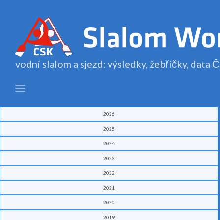
vodní slalom a sjezd: výsledky, žebříčky, data
2026
2025
2024
2023
2022
2021
2020
2019