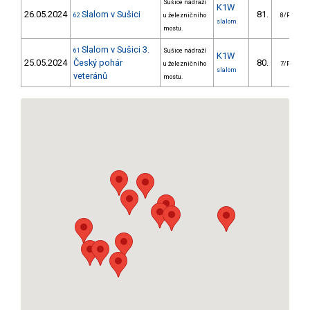
Sušice nádraží
K1W
26.05.2024
Slalom v Sušici
81.
3
62
u železničního
8/PZ
slalom
mostu.
Slalom v Sušici 3.
61
Sušice nádraží
K1W
25.05.2024
Český pohár
80.
2
u železničního
7/PZ
slalom
veteránů
mostu.