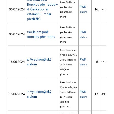
94
Řeka Radbuza
Borskou přehradou +
PWK
pod Borskou
06.07.2024
4. Český pohár
16.
7/PZZ
přehradou v
slalom
veteránů + Pohár
Plzni
předžáků
Řeka Radbuza
Slalom pod
PWK
158
pod Borskou
05.07.2024
Borskou přehradou
přehradou v
slalom
Plzni
Řeka Loučná ve
Vysokém Mýtě v
Vysokomýtský
PWK
82
úseku loděnice
16.06.2024
8.
1/PZZ
slalom
za Tyršovou
slalom
veřejnou
plovárnou
Řeka Loučná ve
Vysokém Mýtě v
Vysokomýtský
PWK
81
úseku loděnice
15.06.2024
17.
4/PZZ
slalom
za Tyršovou
slalom
veřejnou
plovárnou