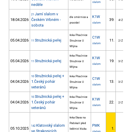
slalom
neděle
Jarní slalom v
21
K1W
dle směrnice a
18.04.2026
Českém Vrbném -
39.
4/ZM
pravidel
slalom
sobota
řeka Ploučnice
C1W
05.04.2026
Stružnická peřej
11.
11
Stružnice U
2/ZM
slalom
Mlýna
řeka Ploučnice
K1W
05.04.2026
Stružnická peřej
19.
11
Stružnice U
3/ZM
slalom
Mlýna
Stružnická peřej +
10
řeka Ploučnice
C1W
04.04.2026
1.Český pohár
13.
Stružnice U
3/ZM
slalom
veteránů
Mlýna
Stružnická peřej +
10
řeka Ploučnice
K1W
04.04.2026
1.Český pohár
22.
Stružnice U
2/ZM
slalom
veteránů
Mlýna
řeka Otava na
Podskalí před
Klatovský slalom
PWK
142
05.10.2025
1.
loděnicí klubu
ve Strakonicích
slalom