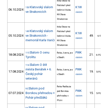
řeka Otava na
Podskalí před
Klatovský slalom
K1W
150
06.10.2024
loděnicí klubu
ve Strakonicích
slalom
KK Otava
Strakonice
řeka Otava na
Klatovský slalom
149
Podskalí před
K1W
05.10.2024
ve Strakonicích -
49.
2
loděnicí klubu
6/PZ
slalom
memoriál Karla Vanči
KK Otava
Strakonice
Slalom O cenu
PWK
115
Řeka Jizera, jez
18.08.2024
21.
1
6/PZZ
Tyrolitu
v Obodři.
slalom
Slalom O štít
114
města Benátek + 6.
PWK
Řeka Jizera, jez
17.08.2024
19.
5/PZZ
Český pohár
v Obodři
slalom
veteránů
Řeka Radbuza
Slalom pod
95
PWK
pod Borskou
07.07.2024
Borskou přehradou +
15.
5/PZZ
přehradou v
slalom
Pohár předžáků
Plzni
Slalom pod