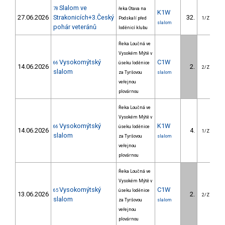
Slalom ve
78
řeka Otava na
K1W
27.06.2026
Strakonicích+3.Český
32.
Podskalí před
1/ZM
slalom
pohár veteránů
loděnicí klubu
Řeka Loučná ve
Vysokém Mýtě v
Vysokomýtský
C1W
66
úseku loděnice
14.06.2026
2.
2/ZM
slalom
za Tyršovou
slalom
veřejnou
plovárnou
Řeka Loučná ve
Vysokém Mýtě v
Vysokomýtský
K1W
66
úseku loděnice
14.06.2026
4.
1/ZM
slalom
za Tyršovou
slalom
veřejnou
plovárnou
Řeka Loučná ve
Vysokém Mýtě v
Vysokomýtský
C1W
65
úseku loděnice
13.06.2026
2.
2/ZM
slalom
za Tyršovou
slalom
veřejnou
plovárnou