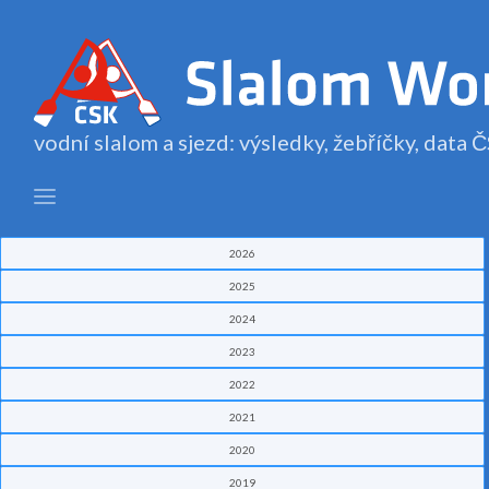
vodní slalom a sjezd: výsledky, žebříčky, data
2026
2025
2024
2023
2022
2021
2020
2019