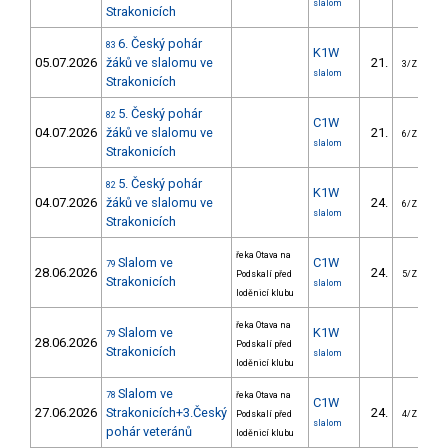
slalom
Strakonicích
6. Český pohár
83
K1W
05.07.2026
žáků ve slalomu ve
21.
3/ZM
slalom
Strakonicích
5. Český pohár
82
C1W
04.07.2026
žáků ve slalomu ve
21.
6/ZM
slalom
Strakonicích
5. Český pohár
82
K1W
04.07.2026
žáků ve slalomu ve
24.
6/ZM
slalom
Strakonicích
řeka Otava na
Slalom ve
C1W
79
28.06.2026
24.
Podskalí před
5/ZM
Strakonicích
slalom
loděnicí klubu
řeka Otava na
Slalom ve
K1W
79
28.06.2026
Podskalí před
Strakonicích
slalom
loděnicí klubu
Slalom ve
78
řeka Otava na
C1W
27.06.2026
Strakonicích+3.Český
24.
Podskalí před
4/ZM
slalom
pohár veteránů
loděnicí klubu