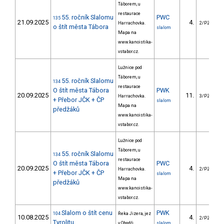
Táborem, u
restaurace
55. ročník Slalomu
PWC
135
21.09.2025
4.
Harrachovka.
2/PZZ
o štít města Tábora
slalom
Mapa na
www.kanoistika-
vstabor.cz.
Lužnice pod
Táborem, u
55. ročník Slalomu
134
restaurace
O štít města Tábora
PWK
20.09.2025
11.
Harrachovka.
3/PZZ
+ Přebor JČK + ČP
slalom
Mapa na
předžáků
www.kanoistika-
vstabor.cz.
Lužnice pod
Táborem, u
55. ročník Slalomu
134
restaurace
O štít města Tábora
PWC
20.09.2025
4.
Harrachovka.
2/PZZ
+ Přebor JČK + ČP
slalom
Mapa na
předžáků
www.kanoistika-
vstabor.cz.
Slalom o štít cenu
PWK
104
Řeka Jizera, jez
10.08.2025
4.
2/PZZ
Tyrolitu
v Obodři.
slalom