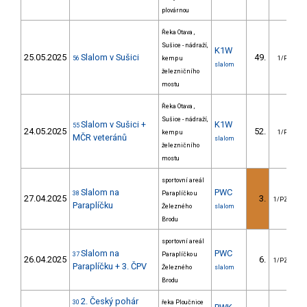
plovárnou
Řeka Otava ,
Sušice - nádraží,
K1W
25.05.2025
Slalom v Sušici
49.
56
kemp u
1/PZ
slalom
železničního
mostu
Řeka Otava ,
Sušice - nádraží,
Slalom v Sušici +
K1W
55
24.05.2025
52.
kemp u
1/PZ
MČR veteránů
slalom
železničního
mostu
sportovní areál
Slalom na
PWC
38
Paraplíčko u
27.04.2025
3.
1/PZZ
Paraplíčku
Železného
slalom
Brodu
sportovní areál
Slalom na
PWC
37
Paraplíčko u
26.04.2025
6.
1/PZZ
Paraplíčku + 3. ČPV
Železného
slalom
Brodu
2. Český pohár
30
řeka Ploučnice