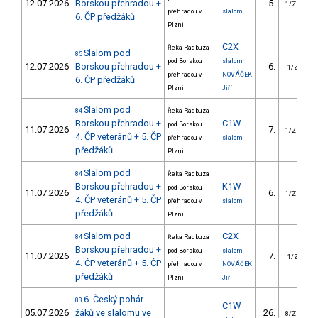
12.07.2026
Borskou přehradou +
5.
1/ZM
přehradou v
slalom
6. ČP předžáků
Plzni
C2X
Řeka Radbuza
Slalom pod
85
pod Borskou
slalom
12.07.2026
Borskou přehradou +
6.
1/ZS
přehradou v
NOVÁČEK
6. ČP předžáků
Plzni
Jiří
Slalom pod
84
Řeka Radbuza
Borskou přehradou +
C1W
pod Borskou
11.07.2026
7.
1/ZM
4. ČP veteránů + 5. ČP
přehradou v
slalom
předžáků
Plzni
Slalom pod
84
Řeka Radbuza
Borskou přehradou +
K1W
pod Borskou
11.07.2026
6.
1/ZM
4. ČP veteránů + 5. ČP
přehradou v
slalom
předžáků
Plzni
Slalom pod
C2X
84
Řeka Radbuza
Borskou přehradou +
pod Borskou
slalom
11.07.2026
7.
1/ZS
4. ČP veteránů + 5. ČP
přehradou v
NOVÁČEK
předžáků
Plzni
Jiří
6. Český pohár
83
C1W
05.07.2026
žáků ve slalomu ve
26.
8/ZM