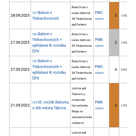
Řeka Orlice v
Slalom v
PWC
137
úseku loděnice
28.09.2025
3.
1/PZZ
Třebechovicích
SK Třebechovice
slalom
pod Orebem
Slalom v
136
Řeka Orlice v
Třebechovicích +
PWK
úseku loděnice
27.09.2025
2.
1/PZZ
vyhlášení 8. ročníku
SK Třebechovice
slalom
ČPV
pod Orebem
Slalom v
136
Řeka Orlice v
Třebechovicích +
PWC
úseku loděnice
27.09.2025
6.
2/PZZ
vyhlášení 8. ročníku
SK Třebechovice
slalom
ČPV
pod Orebem
Lužnice pod
Táborem, u
restaurace
55. ročník Slalomu
PWK
135
21.09.2025
3.
Harrachovka.
1/PZZ
o štít města Tábora
slalom
Mapa na
www.kanoistika-
vstabor.cz.
Lužnice pod