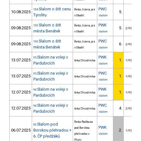
Slalom o štít cenu
PWC
104
Řeka Jizera, jez
10.08.2025
5.
Tyrolitu
v Obodři.
slalom
Slalom o štít
PWK
103
Řeka Jizera, jez
09.08.2025
5.
2/PZZ
města Benátek
v Obodři
slalom
Slalom o štít
PWC
103
Řeka Jizera, jez
09.08.2025
6.
2/PZZ
města Benátek
v Obodři
slalom
Slalom na voleji v
PWK
95
13.07.2025
1.
řeka Chrudimka
1/PZZ
Pardubicích
slalom
Slalom na voleji v
PWC
95
13.07.2025
1.
řeka Chrudimka
1/PZZ
Pardubicích
slalom
Slalom na voleji v
PWK
94
12.07.2025
1.
řeka Chrudimka
1/PZZ
Pardubicích
slalom
Slalom na voleji v
PWC
94
12.07.2025
4.
řeka Chrudimka
2/PZZ
Pardubicích
slalom
Řeka Radbuza
Slalom pod
93
PWK
pod Borskou
06.07.2025
Borskou přehradou +
2.
1/PZZ
přehradou v
slalom
6. ČP předžáků
Plzni