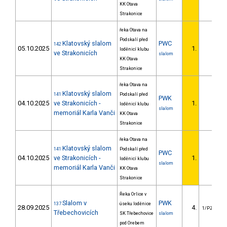
KK Otava
Strakonice
řeka Otava na
Podskalí před
Klatovský slalom
PWC
142
05.10.2025
1.
loděnicí klubu
ve Strakonicích
slalom
KK Otava
Strakonice
řeka Otava na
Klatovský slalom
141
Podskalí před
PWK
04.10.2025
ve Strakonicích -
1.
loděnicí klubu
slalom
memoriál Karla Vanči
KK Otava
Strakonice
řeka Otava na
Klatovský slalom
141
Podskalí před
PWC
04.10.2025
ve Strakonicích -
1.
loděnicí klubu
slalom
memoriál Karla Vanči
KK Otava
Strakonice
Řeka Orlice v
Slalom v
PWK
137
úseku loděnice
28.09.2025
4.
1/PZZ
Třebechovicích
SK Třebechovice
slalom
pod Orebem