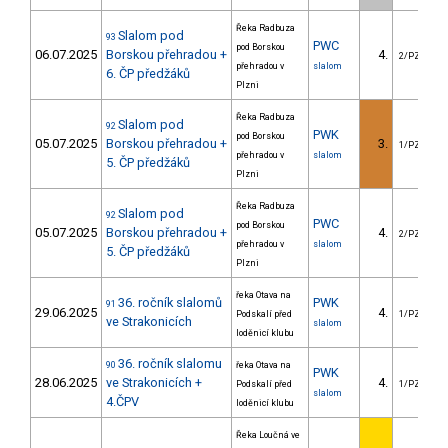
Řeka Radbuza
Slalom pod
93
PWC
pod Borskou
06.07.2025
Borskou přehradou +
4.
2/PZZ
přehradou v
slalom
6. ČP předžáků
Plzni
Řeka Radbuza
Slalom pod
92
PWK
pod Borskou
05.07.2025
Borskou přehradou +
3.
1/PZZ
přehradou v
slalom
5. ČP předžáků
Plzni
Řeka Radbuza
Slalom pod
92
PWC
pod Borskou
05.07.2025
Borskou přehradou +
4.
2/PZZ
přehradou v
slalom
5. ČP předžáků
Plzni
řeka Otava na
36. ročník slalomů
PWK
91
29.06.2025
4.
Podskalí před
1/PZZ
ve Strakonicích
slalom
loděnicí klubu
36. ročník slalomu
90
řeka Otava na
PWK
28.06.2025
ve Strakonicích +
4.
Podskalí před
1/PZZ
slalom
4.ČPV
loděnicí klubu
Řeka Loučná ve