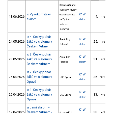
Řeka Loučná ve
Vysokém Mýtě v
Vysokomýtský
K1W
65
úseku loděnice
13.06.2026
4.
1/ZM
slalom
za Tyršovou
slalom
veřejnou
plovárnou
4. Český pohár
51
K1W
Areál Lídy
24.05.2026
žáků ve slalomu v
25.
5/ZM
Polesné
slalom
Českém Vrbném
3. Český pohár
49
K1W
Areál Lídy
23.05.2026
žáků ve slalomu v
31.
8/ZM
Polesné
slalom
Českém Vrbném
2. Český pohár
32
K1W
26.04.2026
žáků ve slalomu v
36.
USD Opava
10/ZM
slalom
Opavě
1. Český pohár
31
K1W
25.04.2026
žáků ve slalomu v
33.
USD Opava
9/ZM
slalom
Opavě
Jarní slalom v
23
K1W
19.04.2026
Českém Vrbném -
38.
viz závod 21
6/ZM