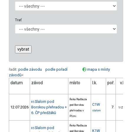
Trať
řadit:
podle závodu
podle pořadí
mapa s místy
závodů
<
datum
závod
místo
l.k.
poř.
v.k.
o
Řeka Radbuza
Slalom pod
85
C1W
pod Borskou
12.07.2026
Borskou přehradou +
7.
1/ZM
přehradou v
slalom
6. ČP předžáků
Plzni
Řeka Radbuza
Slalom pod
85
K1W
pod Borskou