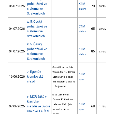
pohár žáků ve
K1M
05.07.2026
78.
4
28/ZM
slalomu ve
slalom
Strakonicích
5. Český
82
pohár žáků ve
C1M
04.07.2026
65.
7
22/ZM
slalomu ve
slalom
Strakonicích
5. Český
82
pohár žáků ve
K1M
04.07.2026
86.
4
33/ZM
slalomu ve
slalom
Strakonicích
Český Krumlov, řeka
Egonův
71
Vltava. Start u domku
K1M
16.06.2026
krumlovský
Egona Schieleho; cíl
sjezd
sjezd
pod mostem v lokalitě
U Trojice - htt
řeka Labe mezi
MČR žáků v
61
Dvorem Králové nad
klasickém
K1M
Labem a Žirčí. (viz
07.06.2026
sjezdu ve Dvoře
68.
30
11/ZM
webové stránky
sjezd
Králové + 6.ČPJ