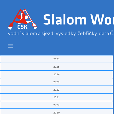
vodní slalom a sjezd: výsledky, žebříčky, data
2026
2025
2024
2023
2022
2021
2020
2019