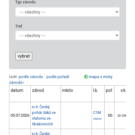
Typ závodu
Trať
řadit:
podle závodu
podle pořadí
mapa s místy
závodů
<
datum
závod
místo
l.k.
poř.
v.k.
od
6. Český
83
pohár žáků ve
C1M
05.07.2026
60.
5
20/ZM
slalomu ve
slalom
Strakonicích
6. Český
83