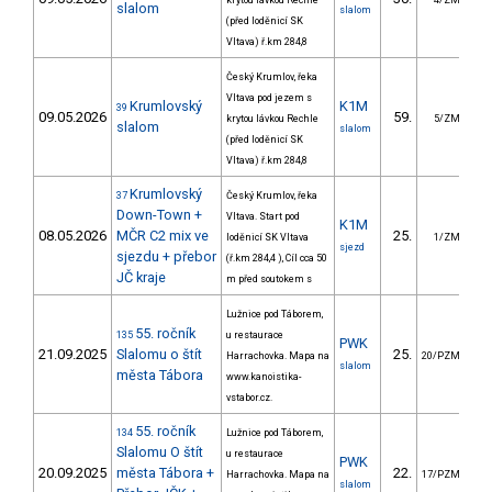
krytou lávkou Rechle
4/ZM
slalom
slalom
(před loděnicí SK
Vltava) ř.km 284,8
Český Krumlov, řeka
Vltava pod jezem s
Krumlovský
K1M
39
09.05.2026
59.
5
krytou lávkou Rechle
5/ZM
slalom
slalom
(před loděnicí SK
Vltava) ř.km 284,8
Krumlovský
37
Český Krumlov, řeka
Down-Town +
Vltava. Start pod
K1M
08.05.2026
MČR C2 mix ve
25.
31
loděnicí SK Vltava
1/ZM
sjezd
sjezdu + přebor
(ř.km 284,4 ), Cíl cca 50
JČ kraje
m před soutokem s
Lužnice pod Táborem,
55. ročník
135
u restaurace
PWK
21.09.2025
Slalomu o štít
25.
5
Harrachovka. Mapa na
20/PZM
slalom
města Tábora
www.kanoistika-
vstabor.cz.
55. ročník
134
Lužnice pod Táborem,
Slalomu O štít
u restaurace
PWK
20.09.2025
města Tábora +
22.
6
Harrachovka. Mapa na
17/PZM
slalom