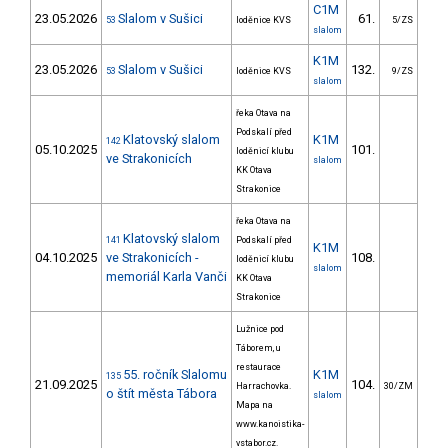
C1M
23.05.2026
Slalom v Sušici
61.
74
53
loděnice KVS
5/ZS
slalom
K1M
23.05.2026
Slalom v Sušici
132.
71
53
loděnice KVS
9/ZS
slalom
řeka Otava na
Podskalí před
Klatovský slalom
K1M
142
05.10.2025
101.
60
loděnicí klubu
ve Strakonicích
slalom
KK Otava
Strakonice
řeka Otava na
Klatovský slalom
141
Podskalí před
K1M
04.10.2025
ve Strakonicích -
108.
62
loděnicí klubu
slalom
memoriál Karla Vanči
KK Otava
Strakonice
Lužnice pod
Táborem, u
restaurace
55. ročník Slalomu
K1M
135
21.09.2025
104.
286
Harrachovka.
30/ZM
o štít města Tábora
slalom
Mapa na
www.kanoistika-
vstabor.cz.