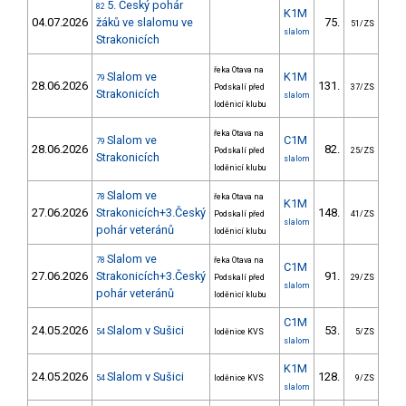
5. Český pohár
82
K1M
04.07.2026
žáků ve slalomu ve
75.
38
51/ZS
slalom
Strakonicích
řeka Otava na
Slalom ve
K1M
79
28.06.2026
131.
44
Podskalí před
37/ZS
Strakonicích
slalom
loděnicí klubu
řeka Otava na
Slalom ve
C1M
79
28.06.2026
82.
52
Podskalí před
25/ZS
Strakonicích
slalom
loděnicí klubu
Slalom ve
78
řeka Otava na
K1M
27.06.2026
Strakonicích+3.Český
148.
48
Podskalí před
41/ZS
slalom
pohár veteránů
loděnicí klubu
Slalom ve
78
řeka Otava na
C1M
27.06.2026
Strakonicích+3.Český
91.
57
Podskalí před
29/ZS
slalom
pohár veteránů
loděnicí klubu
C1M
24.05.2026
Slalom v Sušici
53.
65
54
loděnice KVS
5/ZS
slalom
K1M
24.05.2026
Slalom v Sušici
128.
53
54
loděnice KVS
9/ZS
slalom