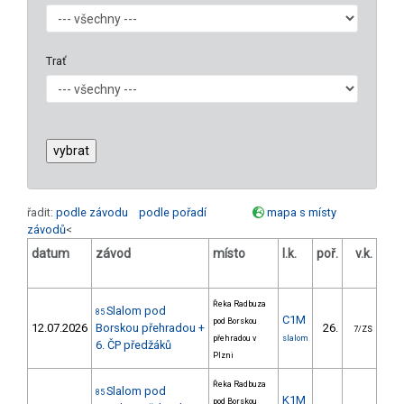
Trať
řadit:
podle závodu
podle pořadí
mapa s místy
závodů
<
datum
závod
místo
l.k.
poř.
v.k.
ods
Řeka Radbuza
Slalom pod
85
C1M
pod Borskou
12.07.2026
Borskou přehradou +
26.
47
7/ZS
přehradou v
slalom
6. ČP předžáků
Plzni
Řeka Radbuza
Slalom pod
85
K1M
pod Borskou