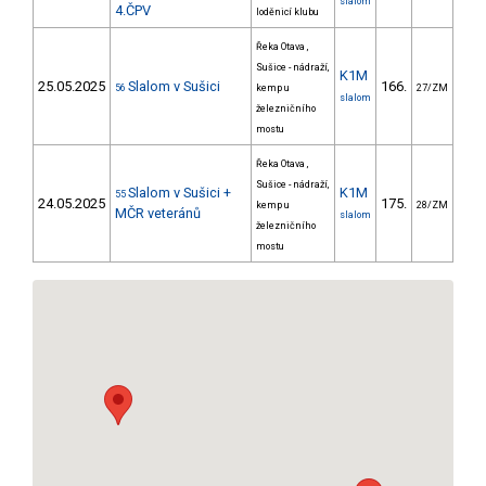
slalom
4.ČPV
loděnicí klubu
Řeka Otava ,
Sušice - nádraží,
K1M
25.05.2025
Slalom v Sušici
166.
113
56
kemp u
27/ZM
slalom
železničního
mostu
Řeka Otava ,
Sušice - nádraží,
Slalom v Sušici +
K1M
55
24.05.2025
175.
142
kemp u
28/ZM
MČR veteránů
slalom
železničního
mostu