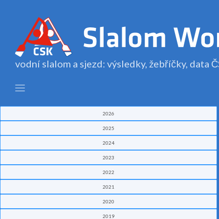
vodní slalom a sjezd: výsledky, žebříčky, data
2026
2025
2024
2023
2022
2021
2020
2019