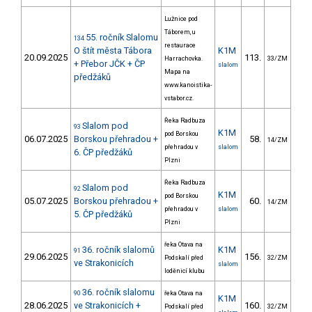
Lužnice pod
Táborem, u
55. ročník Slalomu
134
restaurace
O štít města Tábora
K1M
20.09.2025
113.
413
Harrachovka.
33/ZM
+ Přebor JČK + ČP
slalom
Mapa na
předžáků
www.kanoistika-
vstabor.cz.
Řeka Radbuza
Slalom pod
93
K1M
pod Borskou
06.07.2025
Borskou přehradou +
58.
54
14/ZM
přehradou v
slalom
6. ČP předžáků
Plzni
Řeka Radbuza
Slalom pod
92
K1M
pod Borskou
05.07.2025
Borskou přehradou +
60.
66
14/ZM
přehradou v
slalom
5. ČP předžáků
Plzni
řeka Otava na
36. ročník slalomů
K1M
91
29.06.2025
156.
76
Podskalí před
32/ZM
ve Strakonicích
slalom
loděnicí klubu
36. ročník slalomu
90
řeka Otava na
K1M
28.06.2025
ve Strakonicích +
160.
75
Podskalí před
32/ZM