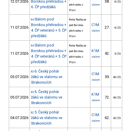
12.07.2026
Borskou přehradou +
38.
41
8/ZS
přehradou v
slalom
6. ČP předžáků
Plzni
Slalom pod
84
Řeka Radbuza
Borskou přehradou +
C1M
pod Borskou
11.07.2026
27.
37
8/ZS
4. ČP veteránů + 5. ČP
přehradou v
slalom
předžáků
Plzni
Slalom pod
84
Řeka Radbuza
Borskou přehradou +
K1M
pod Borskou
11.07.2026
42.
41
9/ZS
4. ČP veteránů + 5. ČP
přehradou v
slalom
předžáků
Plzni
6. Český pohár
83
C1M
05.07.2026
žáků ve slalomu ve
59.
52
40/ZS
slalom
Strakonicích
6. Český pohár
83
K1M
05.07.2026
žáků ve slalomu ve
72.
39
49/ZS
slalom
Strakonicích
5. Český pohár
82
C1M
04.07.2026
žáků ve slalomu ve
62.
49
42/ZS
slalom
Strakonicích