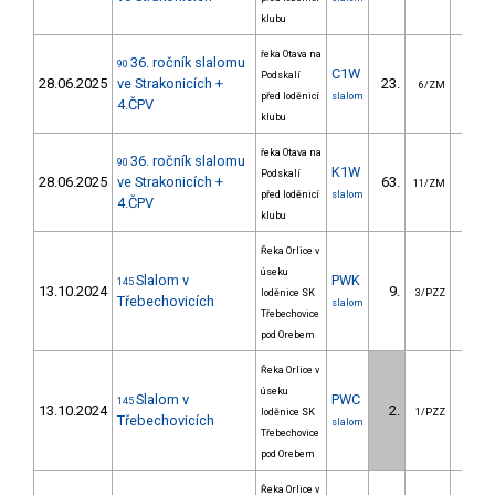
klubu
řeka Otava na
36. ročník slalomu
90
C1W
Podskalí
28.06.2025
ve Strakonicích +
23.
34.
6/ZM
před loděnicí
slalom
4.ČPV
klubu
řeka Otava na
36. ročník slalomu
90
K1W
Podskalí
28.06.2025
ve Strakonicích +
63.
42.
11/ZM
před loděnicí
slalom
4.ČPV
klubu
Řeka Orlice v
úseku
Slalom v
PWK
145
13.10.2024
9.
32.
loděnice SK
3/PZZ
Třebechovicích
slalom
Třebechovice
pod Orebem
Řeka Orlice v
úseku
Slalom v
PWC
145
13.10.2024
2.
24.
loděnice SK
1/PZZ
Třebechovicích
slalom
Třebechovice
pod Orebem
Řeka Orlice v