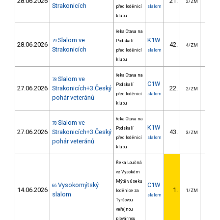
28.06.2026
21.
30.
2/ZM
Strakonicích
před loděnicí
slalom
klubu
řeka Otava na
Slalom ve
K1W
79
Podskalí
28.06.2026
42.
21.
4/ZM
Strakonicích
před loděnicí
slalom
klubu
řeka Otava na
Slalom ve
78
C1W
Podskalí
27.06.2026
Strakonicích+3.Český
22.
31.
2/ZM
před loděnicí
slalom
pohár veteránů
klubu
řeka Otava na
Slalom ve
78
K1W
Podskalí
27.06.2026
Strakonicích+3.Český
43.
23.
3/ZM
před loděnicí
slalom
pohár veteránů
klubu
Řeka Loučná
ve Vysokém
Mýtě v úseku
Vysokomýtský
C1W
66
14.06.2026
1.
loděnice za
1/ZM
slalom
slalom
Tyršovou
veřejnou
plovárnou