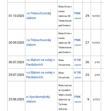
Řeka Orlice v
úseku
Třebechovický
PWK
139
01.10.2023
29.
47.
loděnice SK
13/PZZ
slalom
slalom
Třebechovice
pod Orebem
Řeka Orlice v
úseku
Třebechovický
PWK
138
30.09.2023
27.
29.
loděnice SK
13/PZZ
slalom
slalom
Třebechovice
pod Orebem
Slalom na voleji v
K1W
106
Řeka
30.07.2023
26.
57.
2/PZ
Pardubicích
Chrudimka
slalom
Slalom na voleji v
K1W
105
Řeka
29.07.2023
25.
61.
2/PZ
Pardubicích
Chrudinka
slalom
Řeka Loučná
ve Vysokém
Mýtě v úseku
Vysokomýtský
PWK
82
25.06.2023
9.
82.
loděnice za
3/PZZ
slalom
slalom
Tyršovou
veřejnou