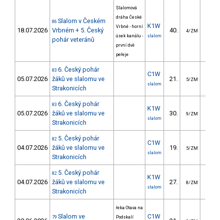
Slalomová
dráha České
Slalom v Českém
86
K1W
Vrbné - horní
18.07.2026
Vrbném + 5. Český
40.
32.
4/ZM
úsek kanálu -
slalom
pohár veteránů
první dvě
peřeje
6. Český pohár
83
C1W
05.07.2026
žáků ve slalomu ve
21.
23.
5/ZM
slalom
Strakonicích
6. Český pohár
83
K1W
05.07.2026
žáků ve slalomu ve
30.
25.
9/ZM
slalom
Strakonicích
5. Český pohár
82
C1W
04.07.2026
žáků ve slalomu ve
19.
16.
5/ZM
slalom
Strakonicích
5. Český pohár
82
K1W
04.07.2026
žáků ve slalomu ve
27.
23.
8/ZM
slalom
Strakonicích
řeka Otava na
Slalom ve
C1W
79
Podskalí