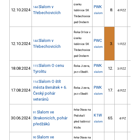
úseku
Slalom v
PWK
144
12.10.2024
8.
24.
loděnice SK
4/PZZ
Třebechovicích
slalom
Třebechovice
pod Orebem
Řeka Orlice v
úseku
Slalom v
PWC
144
12.10.2024
3.
26.
loděnice SK
1/PZZ
Třebechovicích
slalom
Třebechovice
pod Orebem
Slalom O cenu
PWK
115
Řeka Jizera,
18.08.2024
12.
48.
3/PZZ
Tyrolitu
jez v Obodři.
slalom
Slalom O štít
114
města Benátek + 6.
PWK
Řeka Jizera,
17.08.2024
17.
60.
4/PZZ
Český pohár
jez v Obodři
slalom
veteránů
řeka Otava na
Slalom ve
91
K1W
Podskalí
30.06.2024
Strakonicích, pohár
65.
76.
4/PZ
před loděnicí
slalom
předžáků
klubu
Slalom ve
90
řeka Otava na