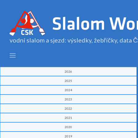
vodní slalom a sjezd: výsledky, žebříčky, data
2026
2025
2024
2023
2022
2021
2020
2019