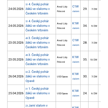
4. Český pohár
51
C1W
Areál Lídy
24.05.2026
žáků ve slalomu v
29.
46.
7/ZM
Polesné
slalom
Českém Vrbném
4. Český pohár
51
K1W
Areál Lídy
24.05.2026
žáků ve slalomu v
34.
29.
9/ZM
Polesné
slalom
Českém Vrbném
3. Český pohár
49
C1W
Areál Lídy
23.05.2026
žáků ve slalomu v
28.
148.
7/ZM
Polesné
slalom
Českém Vrbném
3. Český pohár
49
K1W
Areál Lídy
23.05.2026
žáků ve slalomu v
35.
53.
10/ZM
Polesné
slalom
Českém Vrbném
2. Český pohár
32
K1W
26.04.2026
žáků ve slalomu v
30.
42.
USD Opava
7/ZM
slalom
Opavě
1. Český pohár
31
K1W
25.04.2026
žáků ve slalomu v
24.
39.
USD Opava
6/ZM
slalom
Opavě
Jarní slalom v
23
K1W