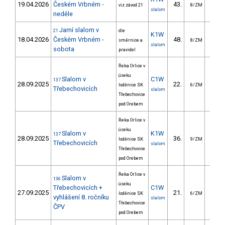
19.04.2026
Českém Vrbném -
43.
42.
viz závod 21
8/ZM
slalom
neděle
Jarní slalom v
21
dle
K1W
18.04.2026
Českém Vrbném -
48.
152.
směrnice a
8/ZM
slalom
sobota
pravidel
Řeka Orlice v
úseku
Slalom v
C1W
137
28.09.2025
22.
24.
loděnice SK
6/ZM
Třebechovicích
slalom
Třebechovice
pod Orebem
Řeka Orlice v
úseku
Slalom v
K1W
137
28.09.2025
36.
34.
loděnice SK
9/ZM
Třebechovicích
slalom
Třebechovice
pod Orebem
Řeka Orlice v
Slalom v
136
úseku
Třebechovicích +
C1W
27.09.2025
21.
30.
loděnice SK
6/ZM
vyhlášení 8. ročníku
slalom
Třebechovice
ČPV
pod Orebem