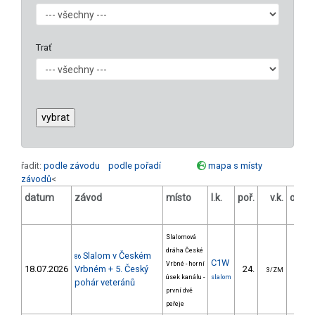
Trať
řadit:
podle závodu
podle pořadí
mapa s místy
závodů
<
datum
závod
místo
l.k.
poř.
v.k.
odst
[
Slalomová
dráha České
Slalom v Českém
86
C1W
Vrbné - horní
18.07.2026
Vrbném + 5. Český
24.
28.
3/ZM
úsek kanálu -
slalom
pohár veteránů
první dvě
peřeje