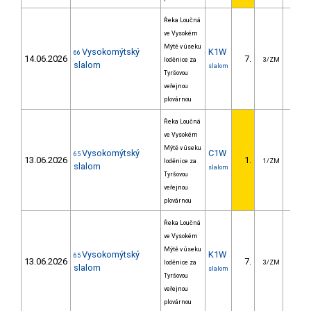
Řeka Loučná
ve Vysokém
Mýtě v úseku
Vysokomýtský
K1W
66
14.06.2026
7.
14.
loděnice za
3/ZM
slalom
slalom
Tyršovou
veřejnou
plovárnou
Řeka Loučná
ve Vysokém
Mýtě v úseku
Vysokomýtský
C1W
65
13.06.2026
1.
loděnice za
1/ZM
slalom
slalom
Tyršovou
veřejnou
plovárnou
Řeka Loučná
ve Vysokém
Mýtě v úseku
Vysokomýtský
K1W
65
13.06.2026
7.
14.
loděnice za
3/ZM
slalom
slalom
Tyršovou
veřejnou
plovárnou