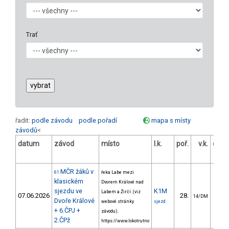
Trať
řadit:
podle závodu
podle pořadí
mapa s místy
závodů
<
datum
závod
místo
l.k.
poř.
v.k.
odst
MČR žáků v
61
řeka Labe mezi
klasickém
Dvorem Králové nad
sjezdu ve
K1M
Labem a Žirčí. (viz
07.06.2026
28.
140.
14/DM
Dvoře Králové
webové stránky
sjezd
+ 6.ČPJ +
závodu).
2.ČPž
https://www.lokotrutno