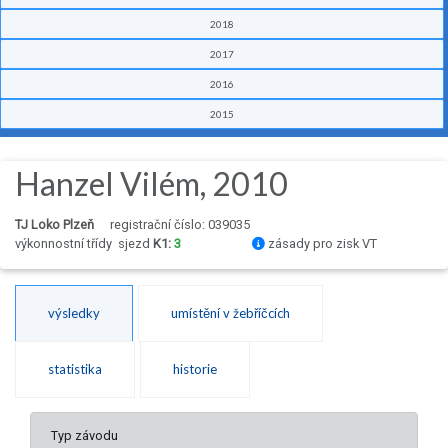
2018
2017
2016
2015
Hanzel Vilém, 2010
TJ Loko Plzeň
registrační číslo: 039035
výkonnostní třídy
sjezd
K1:
3
zásady pro zisk VT
výsledky
umístění v žebříčcích
statistika
historie
Typ závodu