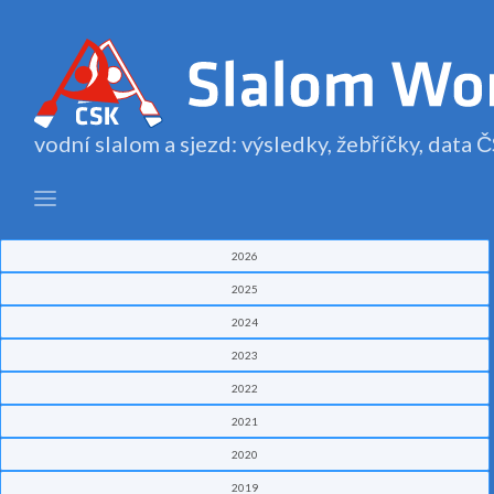
vodní slalom a sjezd: výsledky, žebříčky, data
2026
2025
2024
2023
2022
2021
2020
2019