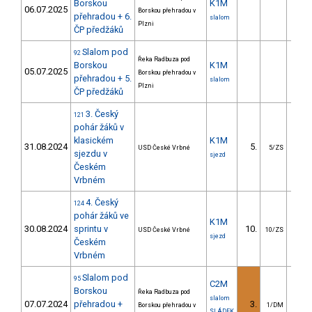
Borskou
K1M
06.07.2025
Borskou přehradou v
přehradou + 6.
slalom
Plzni
ČP předžáků
Slalom pod
92
Řeka Radbuza pod
Borskou
K1M
05.07.2025
Borskou přehradou v
přehradou + 5.
slalom
Plzni
ČP předžáků
3. Český
121
pohár žáků v
klasickém
K1M
31.08.2024
5.
15.
USD České Vrbné
5/ZS
sjezdu v
sjezd
Českém
Vrbném
4. Český
124
pohár žáků ve
K1M
30.08.2024
sprintu v
10.
4.
USD České Vrbné
10/ZS
sjezd
Českém
Vrbném
Slalom pod
95
C2M
Borskou
Řeka Radbuza pod
slalom
07.07.2024
přehradou +
3.
11.
Borskou přehradou v
1/DM
SLÁDEK