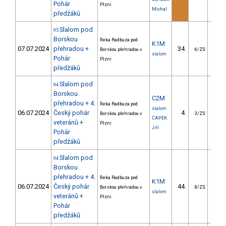
Pohár
Plzni
Michal
předžáků
Slalom pod
95
Borskou
Řeka Radbuza pod
K1M
07.07.2024
přehradou +
34.
39.
Borskou přehradou v
6/ZS
slalom
Pohár
Plzni
předžáků
Slalom pod
94
Borskou
C2M
přehradou + 4.
Řeka Radbuza pod
slalom
06.07.2024
Český pohár
4.
19.
Borskou přehradou v
3/ZS
ČAPEK
veteránů +
Plzni
Jiří
Pohár
předžáků
Slalom pod
94
Borskou
přehradou + 4.
Řeka Radbuza pod
K1M
06.07.2024
Český pohár
44.
32.
Borskou přehradou v
8/ZS
slalom
veteránů +
Plzni
Pohár
předžáků