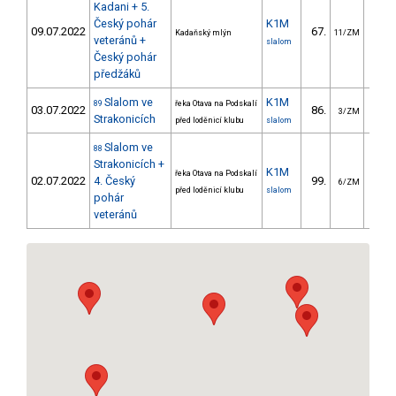
Kadani + 5.
Český pohár
K1M
09.07.2022
67.
49.
Kadaňský mlýn
11/ZM
veteránů +
slalom
Český pohár
předžáků
Slalom ve
K1M
89
řeka Otava na Podskalí
03.07.2022
86.
49.
3/ZM
Strakonicích
před loděnicí klubu
slalom
Slalom ve
88
Strakonicích +
K1M
řeka Otava na Podskalí
02.07.2022
4. Český
99.
51.
6/ZM
před loděnicí klubu
slalom
pohár
veteránů