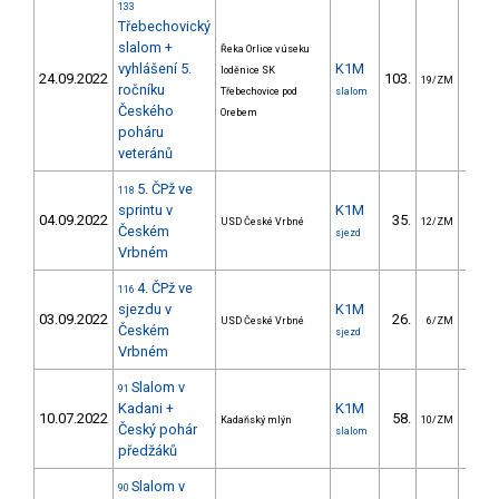
133
Třebechovický
slalom +
Řeka Orlice v úseku
vyhlášení 5.
K1M
loděnice SK
24.09.2022
103.
41.
19/ZM
ročníku
Třebechovice pod
slalom
Českého
Orebem
poháru
veteránů
5. ČPž ve
118
sprintu v
K1M
04.09.2022
35.
12.
USD České Vrbné
12/ZM
Českém
sjezd
Vrbném
4. ČPž ve
116
sjezdu v
K1M
03.09.2022
26.
68.
USD České Vrbné
6/ZM
Českém
sjezd
Vrbném
Slalom v
91
Kadani +
K1M
10.07.2022
58.
47.
Kadaňský mlýn
10/ZM
Český pohár
slalom
předžáků
Slalom v
90