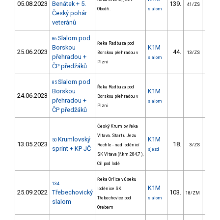
05.08.2023
Benátek + 5.
139.
42.
41/ZS
Obodři.
slalom
Český pohár
veteránů
Slalom pod
86
Řeka Radbuza pod
Borskou
K1M
25.06.2023
44.
33.
Borskou přehradou v
13/ZS
přehradou +
slalom
Plzni
ČP předžáků
Slalom pod
85
Řeka Radbuza pod
Borskou
K1M
24.06.2023
Borskou přehradou v
přehradou +
slalom
Plzni
ČP předžáků
Český Krumlov, řeka
Vltava. Start u Jezu
Krumlovský
K1M
50
13.05.2023
18.
11.
Rechle - nad loděnicí
3/ZS
sprint + KP JČ
sjezd
SK Vltava (ř.km 284,7 ),
Cíl pod lodě
Řeka Orlice v úseku
134
K1M
loděnice SK
25.09.2022
Třebechovický
103.
48.
18/ZM
Třebechovice pod
slalom
slalom
Orebem