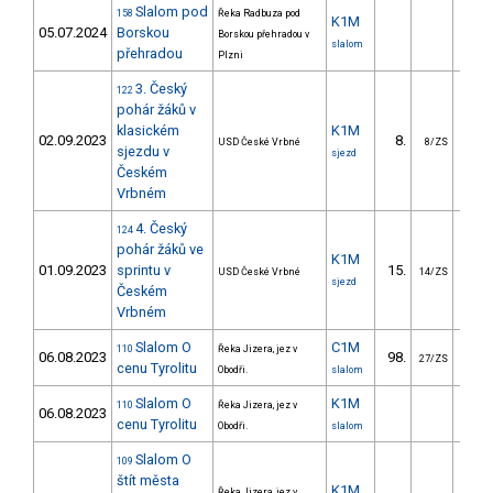
Slalom pod
158
Řeka Radbuza pod
K1M
05.07.2024
Borskou
Borskou přehradou v
slalom
přehradou
Plzni
3. Český
122
pohár žáků v
klasickém
K1M
02.09.2023
8.
34.
USD České Vrbné
8/ZS
sjezdu v
sjezd
Českém
Vrbném
4. Český
124
pohár žáků ve
K1M
01.09.2023
sprintu v
15.
8.
USD České Vrbné
14/ZS
sjezd
Českém
Vrbném
Slalom O
C1M
110
Řeka Jizera, jez v
06.08.2023
98.
114.
27/ZS
cenu Tyrolitu
Obodři.
slalom
Slalom O
K1M
110
Řeka Jizera, jez v
06.08.2023
cenu Tyrolitu
Obodři.
slalom
Slalom O
109
štít města
K1M
Řeka Jizera, jez v