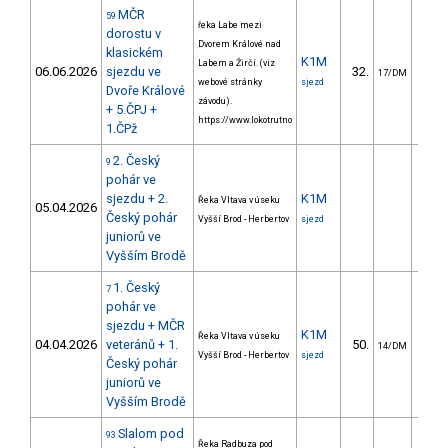
MČR
59
řeka Labe mezi
dorostu v
Dvorem Králové nad
klasickém
K1M
Labem a Žirčí. (viz
06.06.2026
sjezdu ve
32.
133.
17/DM
webové stránky
sjezd
Dvoře Králové
závodu).
+ 5.ČPJ +
https://www.lokotrutno
1.ČPž
2. Český
9
pohár ve
sjezdu + 2.
K1M
Řeka Vltava v úseku
05.04.2026
Český pohár
Vyšší Brod - Herbertov
sjezd
juniorů ve
Vyšším Brodě
1. Český
7
pohár ve
sjezdu + MČR
K1M
Řeka Vltava v úseku
04.04.2026
veteránů + 1.
50.
208.
14/DM
Vyšší Brod - Herbertov
sjezd
Český pohár
juniorů ve
Vyšším Brodě
Slalom pod
93
Řeka Radbuza pod