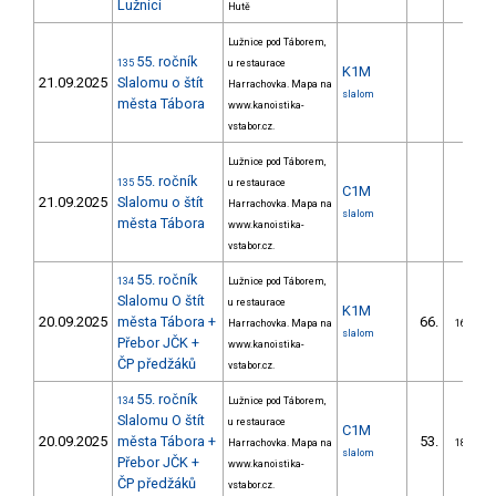
Lužnici
Hutě
Lužnice pod Táborem,
55. ročník
135
u restaurace
K1M
21.09.2025
Slalomu o štít
Harrachovka. Mapa na
slalom
města Tábora
www.kanoistika-
vstabor.cz.
Lužnice pod Táborem,
55. ročník
135
u restaurace
C1M
21.09.2025
Slalomu o štít
Harrachovka. Mapa na
slalom
města Tábora
www.kanoistika-
vstabor.cz.
55. ročník
134
Lužnice pod Táborem,
Slalomu O štít
u restaurace
K1M
20.09.2025
města Tábora +
66.
Harrachovka. Mapa na
16/ZM
slalom
Přebor JČK +
www.kanoistika-
ČP předžáků
vstabor.cz.
55. ročník
134
Lužnice pod Táborem,
Slalomu O štít
u restaurace
C1M
20.09.2025
města Tábora +
53.
Harrachovka. Mapa na
18/ZM
slalom
Přebor JČK +
www.kanoistika-
ČP předžáků
vstabor.cz.