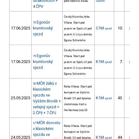
Strakonicích +
před loděnicí klubu
slalom
4.ČPV
Český Krumlov, řeka
Egonův
79
Vltava. Start pod
17.06.2025
krumlovský
C1M
10.
jezem ve Spolí, cíl pod
sjezd
2/ZM
sjezd
jezem U Liry u domku
Egona Schieleho:
Český Krumlov, řeka
Egonův
79
Vltava. Start pod
17.06.2025
krumlovský
K1M
7.
jezem ve Spolí, cíl pod
sjezd
2/ZM
sjezd
jezem U Liry u domku
Egona Schieleho:
MČR žáků v
59
Řeka Vltava. Start pod
klasickém
kempem ve Vyšším
sjezdu ve
25.05.2025
K1M
43.
Brodě. Cíl pod bývalou
sjezd
3/ZM
Vyšším Brodě +
slalomovou tratí u
veřejný sjezd +
Herbertova (cca 20
2.ČPž + 7.ČPJ
MČR dorostu
57
Řeka Vltava. Start pod
v klasickém
kempem ve Vyšším
sjezdu ve
24.05.2025
K1M
44.
Brodě. Cíl pod bývalou
sjezd
3/ZM