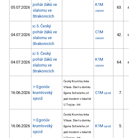
pohár žáků ve
K1M
05.07.2026
63.
46/ZS
slalomu ve
slalom
Strakonicích
5. Český
82
pohár žáků ve
C1M
04.07.2026
42.
32/ZS
slalomu ve
slalom
Strakonicích
5. Český
82
pohár žáků ve
K1M
04.07.2026
64.
48/ZS
slalomu ve
slalom
Strakonicích
Český Krumlov, řeka
Egonův
71
Vltava. Start u domku
16.06.2026
krumlovský
C1M
7.
Egona Schieleho; cíl
sjezd
3/ZS
sjezd
pod mostem v lokalitě
U Trojice - htt
Český Krumlov, řeka
Egonův
71
Vltava. Start u domku
16.06.2026
krumlovský
K1M
5.
Egona Schieleho; cíl
sjezd
2/ZS
sjezd
pod mostem v lokalitě