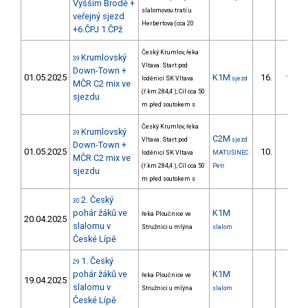
Vyšším Brodě +
slalomovou tratí u
veřejný sjezd
Herbertova (cca 20
+6.ČPJ 1.ČPž
Český Krumlov, řeka
Krumlovský
39
Vltava. Start pod
Down-Town +
01.05.2025
K1M
16.
loděnicí SK Vltava
sjezd
1/ZM
MČR C2 mix ve
(ř.km 284,4 ), Cíl cca 50
sjezdu
m před soutokem s
Český Krumlov, řeka
Krumlovský
39
C2M
Vltava. Start pod
sjezd
Down-Town +
01.05.2025
10.
loděnicí SK Vltava
MATUŠINEC
1/ZS
MČR C2 mix ve
(ř.km 284,4 ), Cíl cca 50
Petr
sjezdu
m před soutokem s
2. Český
30
pohár žáků ve
K1M
řeka Ploučnice ve
20.04.2025
slalomu v
Stružnici u mlýna
slalom
České Lípě
1. Český
29
pohár žáků ve
K1M
řeka Ploučnice ve
19.04.2025
slalomu v
Stružnici u mlýna
slalom
České Lípě