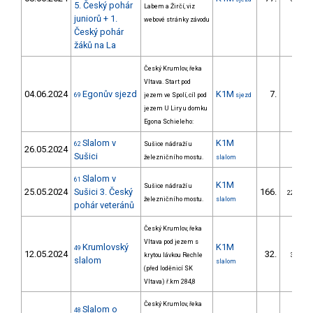
5. Český pohár
Labem a Žirčí, viz
juniorů + 1.
webové stránky závodu
Český pohár
žáků na La
Český Krumlov, řeka
Vltava. Start pod
04.06.2024
Egonův sjezd
K1M
7.
69
jezem ve Spolí, cíl pod
sjezd
jezem U Liry u domku
Egona Schieleho:
Slalom v
K1M
62
Sušice nádraží u
26.05.2024
Sušici
železničního mostu.
slalom
Slalom v
61
K1M
Sušice nádraží u
25.05.2024
Sušici 3. Český
166.
22/ZM
železničního mostu.
slalom
pohár veteránů
Český Krumlov, řeka
Vltava pod jezem s
Krumlovský
K1M
49
12.05.2024
32.
krytou lávkou Rechle
3/ZM
slalom
slalom
(před loděnicí SK
Vltava) ř.km 284,8
Český Krumlov, řeka
Slalom o
48