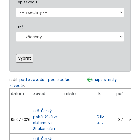
Typ závodu
Trať
řadit:
podle závodu
podle pořadí
mapa s místy
závodů
<
datum
závod
místo
l.k.
poř.
v.k.
6. Český
83
pohár žáků ve
C1M
05.07.2026
37.
27/ZS
slalomu ve
slalom
Strakonicích
6. Český
83