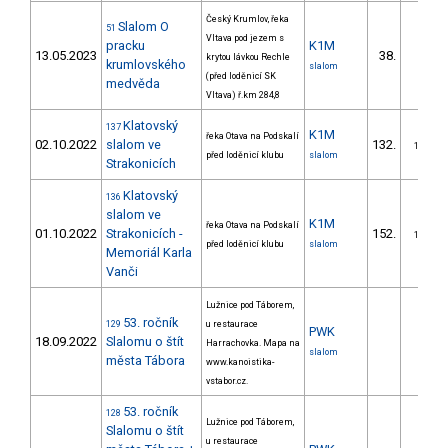
Český Krumlov, řeka
Slalom O
51
Vltava pod jezem s
pracku
K1M
13.05.2023
38.
krytou lávkou Rechle
2/PZ
krumlovského
slalom
(před loděnicí SK
medvěda
Vltava) ř.km 284,8
Klatovský
137
K1M
řeka Otava na Podskalí
02.10.2022
slalom ve
132.
13/PZ
před loděnicí klubu
slalom
Strakonicích
Klatovský
136
slalom ve
K1M
řeka Otava na Podskalí
01.10.2022
Strakonicích -
152.
16/PZ
před loděnicí klubu
slalom
Memoriál Karla
Vanči
Lužnice pod Táborem,
53. ročník
129
u restaurace
PWK
18.09.2022
Slalomu o štít
Harrachovka. Mapa na
slalom
města Tábora
www.kanoistika-
vstabor.cz.
53. ročník
128
Lužnice pod Táborem,
Slalomu o štít
u restaurace