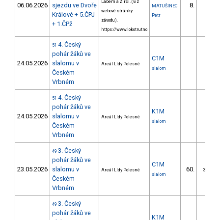
Labem a Žirčí. (viz
06.06.2026
sjezdu ve Dvoře
8.
MATUŠINEC
2/ZS
webové stránky
Králové + 5.ČPJ
Petr
závodu).
+ 1.ČPž
https://www.lokotrutno
4. Český
51
pohár žáků ve
C1M
24.05.2026
slalomu v
Areál Lídy Polesné
slalom
Českém
Vrbném
4. Český
51
pohár žáků ve
K1M
24.05.2026
slalomu v
Areál Lídy Polesné
slalom
Českém
Vrbném
3. Český
49
pohár žáků ve
C1M
23.05.2026
slalomu v
60.
Areál Lídy Polesné
37/ZS
slalom
Českém
Vrbném
3. Český
49
pohár žáků ve
K1M