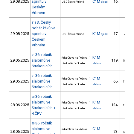
29.08.2025
sprintu v
C1M
16.
USD České Vrbné
sjezd
5/ZM
Českém
Vrbném
3. Český
113
pohár žáků ve
29.08.2025
sprintu v
K1M
17.
USD České Vrbné
sjezd
4/ZM
Českém
Vrbném
36. ročník
91
K1M
řeka Otava na Podskalí
29.06.2025
slalomů ve
119.
18/ZM
před loděnicí klubu
slalom
Strakonicích
36. ročník
91
C1M
řeka Otava na Podskalí
29.06.2025
slalomů ve
65.
11/ZM
před loděnicí klubu
slalom
Strakonicích
36. ročník
90
slalomu ve
K1M
řeka Otava na Podskalí
28.06.2025
124.
17/ZM
Strakonicích +
před loděnicí klubu
slalom
4.ČPV
36. ročník
90
slalomu ve
C1M
řeka Otava na Podskalí
28.06.2025
73.
12/ZM