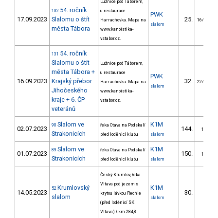
Lužnice pod Táborem,
54. ročník
132
u restaurace
PWK
17.09.2023
Slalomu o štít
25.
Harrachovka. Mapa na
16/PZM
slalom
města Tábora
www.kanoistika-
vstabor.cz.
54. ročník
131
Slalomu o štít
Lužnice pod Táborem,
města Tábora +
u restaurace
PWK
16.09.2023
Krajský přebor
32.
Harrachovka. Mapa na
22/PZM
slalom
Jihočeského
www.kanoistika-
kraje + 6. ČP
vstabor.cz.
veteránů
Slalom ve
K1M
90
řeka Otava na Podskalí
02.07.2023
144.
10/PZ
Strakonicích
před loděnicí klubu
slalom
Slalom ve
K1M
89
řeka Otava na Podskalí
01.07.2023
150.
10/PZ
Strakonicích
před loděnicí klubu
slalom
Český Krumlov, řeka
Vltava pod jezem s
Krumlovský
K1M
52
14.05.2023
30.
krytou lávkou Rechle
2/PZ
slalom
slalom
(před loděnicí SK
Vltava) ř.km 284,8