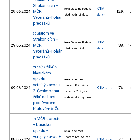
90
Strakonicích +
K1M
řeka Otava na Podskalí
29.06.2024
MČR
129.
12/ZM
před loděnicí klubu
slalom
Veteránů+Pohár
předžáků
Slalom ve
90
Strakonicích +
C1M
řeka Otava na Podskalí
29.06.2024
MČR
88.
14/ZM
před loděnicí klubu
slalom
Veteránů+Pohár
předžáků
MČR žáků v
73
klasickém
sjezdu +
řeka Labe mezi
veřejný závod +
Dvorem Králové nad
09.06.2024
K1M
76.
sjezd
8/ZM
2. Český pohár
Labem a Žirčí, viz
žáků na Labi
webové stránky závodu
pod Dvorem
Králové + 6. Če
MČR dorostu
71
v klasickém
sjezdu +
řeka Labe mezi
veřejný závod +
Dvorem Králové nad
08.06.2024
K1M
77.
sjezd
8/ZM