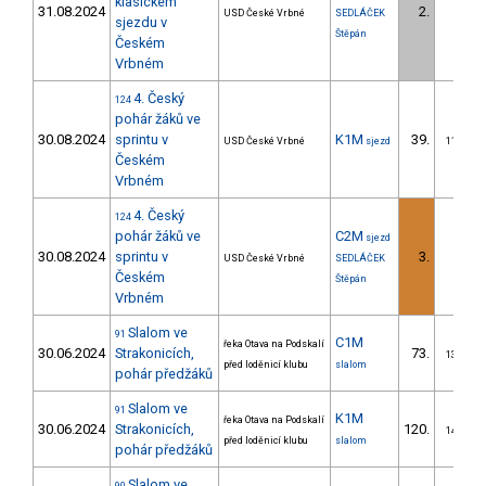
klasickém
31.08.2024
2.
USD České Vrbné
SEDLÁČEK
2/ZS
sjezdu v
Štěpán
Českém
Vrbném
4. Český
124
pohár žáků ve
30.08.2024
sprintu v
K1M
39.
USD České Vrbné
sjezd
11/ZM
Českém
Vrbném
4. Český
124
pohár žáků ve
C2M
sjezd
30.08.2024
sprintu v
3.
USD České Vrbné
SEDLÁČEK
3/ZS
Českém
Štěpán
Vrbném
Slalom ve
91
C1M
řeka Otava na Podskalí
30.06.2024
Strakonicích,
73.
13/ZM
před loděnicí klubu
slalom
pohár předžáků
Slalom ve
91
K1M
řeka Otava na Podskalí
30.06.2024
Strakonicích,
120.
14/ZM
před loděnicí klubu
slalom
pohár předžáků
Slalom ve