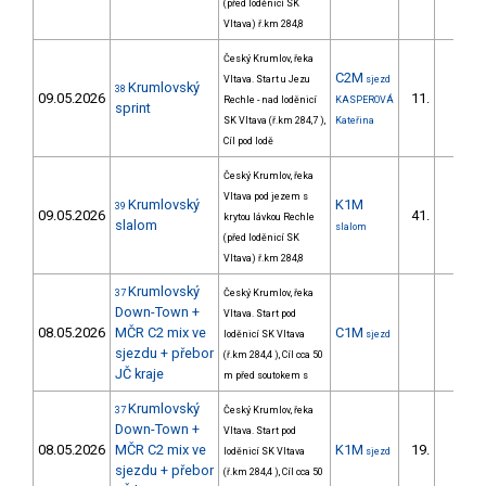
(před loděnicí SK
Vltava) ř.km 284,8
Český Krumlov, řeka
C2M
Vltava. Start u Jezu
sjezd
Krumlovský
38
09.05.2026
11.
Rechle - nad loděnicí
KASPEROVÁ
2/ZS
sprint
SK Vltava (ř.km 284,7 ),
Kateřina
Cíl pod lodě
Český Krumlov, řeka
Vltava pod jezem s
Krumlovský
K1M
39
09.05.2026
41.
krytou lávkou Rechle
8/ZS
slalom
slalom
(před loděnicí SK
Vltava) ř.km 284,8
Krumlovský
37
Český Krumlov, řeka
Down-Town +
Vltava. Start pod
08.05.2026
MČR C2 mix ve
C1M
loděnicí SK Vltava
sjezd
sjezdu + přebor
(ř.km 284,4 ), Cíl cca 50
JČ kraje
m před soutokem s
Krumlovský
37
Český Krumlov, řeka
Down-Town +
Vltava. Start pod
08.05.2026
MČR C2 mix ve
K1M
19.
loděnicí SK Vltava
sjezd
2/ZS
sjezdu + přebor
(ř.km 284,4 ), Cíl cca 50