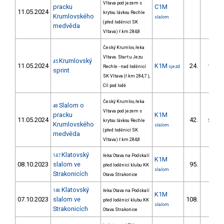
Vltava pod jezem s
pracku
C1M
11.05.2024
krytou lávkou Rechle
Krumlovského
slalom
(před loděnicí SK
medvěda
Vltava) ř.km 284,8
Český Krumlov, řeka
Vltava. Start u Jezu
Krumlovský
45
11.05.2024
K1M
24.
Rechle - nad loděnicí
sjezd
1/ZM
sprint
SK Vltava (ř.km 284,7 ),
Cíl pod lodě
Český Krumlov, řeka
Slalom o
48
Vltava pod jezem s
pracku
K1M
11.05.2024
42.
krytou lávkou Rechle
5/ZM
Krumlovského
slalom
(před loděnicí SK
medvěda
Vltava) ř.km 284,8
Klatovský
147
řeka Otava na Podskalí
K1M
08.10.2023
slalom ve
95.
před loděnicí klubu KK
6/PZ
slalom
Strakonicích
Otava Strakonice
Klatovský
146
řeka Otava na Podskalí
K1M
07.10.2023
slalom ve
108.
před loděnicí klubu KK
6/PZ
slalom
Strakonicích
Otava Strakonice