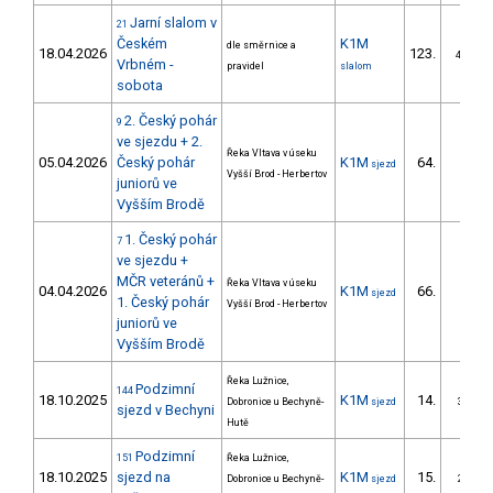
Jarní slalom v
21
Českém
K1M
dle směrnice a
18.04.2026
123.
40/ZS
Vrbném -
pravidel
slalom
sobota
2. Český pohár
9
ve sjezdu + 2.
Řeka Vltava v úseku
05.04.2026
Český pohár
K1M
64.
sjezd
6/ZS
Vyšší Brod - Herbertov
juniorů ve
Vyšším Brodě
1. Český pohár
7
ve sjezdu +
MČR veteránů +
Řeka Vltava v úseku
04.04.2026
K1M
66.
sjezd
6/ZS
1. Český pohár
Vyšší Brod - Herbertov
juniorů ve
Vyšším Brodě
Řeka Lužnice,
Podzimní
144
18.10.2025
K1M
14.
Dobronice u Bechyně-
sjezd
3/ZM
sjezd v Bechyni
Hutě
Podzimní
151
Řeka Lužnice,
18.10.2025
sjezd na
K1M
15.
Dobronice u Bechyně-
sjezd
2/ZM