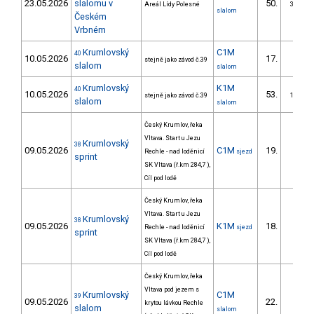
23.05.2026
slalomu v
50.
Areál Lídy Polesné
35/ZS
slalom
Českém
Vrbném
Krumlovský
C1M
40
10.05.2026
17.
stejně jako závod č.39
5/ZS
slalom
slalom
Krumlovský
K1M
40
10.05.2026
53.
stejně jako závod č.39
13/ZS
slalom
slalom
Český Krumlov, řeka
Vltava. Start u Jezu
Krumlovský
38
09.05.2026
C1M
19.
Rechle - nad loděnicí
sjezd
4/ZS
sprint
SK Vltava (ř.km 284,7 ),
Cíl pod lodě
Český Krumlov, řeka
Vltava. Start u Jezu
Krumlovský
38
09.05.2026
K1M
18.
Rechle - nad loděnicí
sjezd
2/ZS
sprint
SK Vltava (ř.km 284,7 ),
Cíl pod lodě
Český Krumlov, řeka
Vltava pod jezem s
Krumlovský
C1M
39
09.05.2026
22.
krytou lávkou Rechle
6/ZS
slalom
slalom