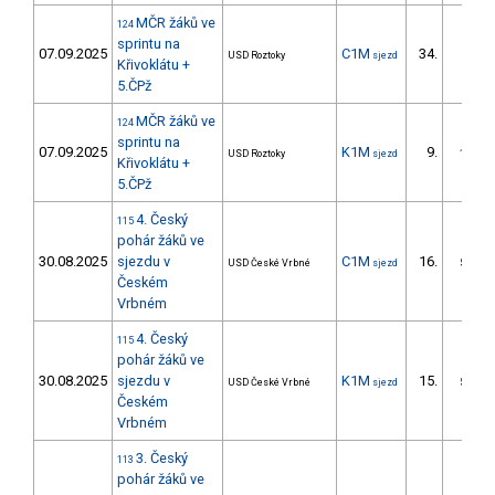
MČR žáků ve
124
sprintu na
07.09.2025
C1M
34.
USD Roztoky
sjezd
Křivoklátu +
5.ČPž
MČR žáků ve
124
sprintu na
07.09.2025
K1M
9.
USD Roztoky
sjezd
1/ZM
Křivoklátu +
5.ČPž
4. Český
115
pohár žáků ve
30.08.2025
sjezdu v
C1M
16.
USD České Vrbné
sjezd
5/ZM
Českém
Vrbném
4. Český
115
pohár žáků ve
30.08.2025
sjezdu v
K1M
15.
USD České Vrbné
sjezd
5/ZM
Českém
Vrbném
3. Český
113
pohár žáků ve