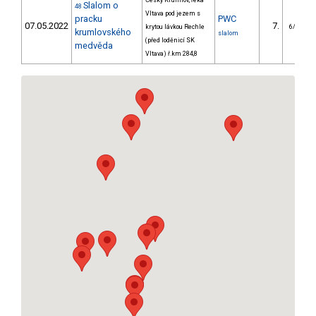
Český Krumlov, řeka
Slalom o
48
Vltava pod jezem s
pracku
PWC
07.05.2022
7.
krytou lávkou Rechle
6/PZM
krumlovského
slalom
(před loděnicí SK
medvěda
Vltava) ř.km 284,8