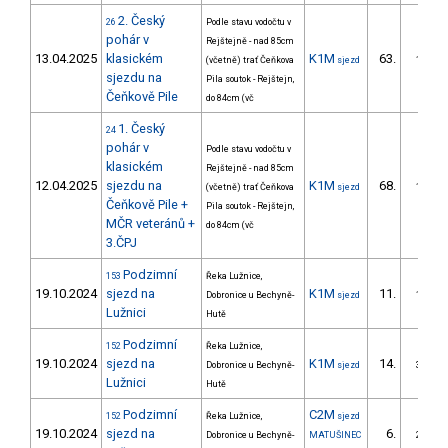
2. Český
26
Podle stavu vodočtu v
pohár v
Rejštejně - nad 85cm
13.04.2025
klasickém
K1M
63.
(včetně) trať Čeňkova
sjezd
1/ZM
sjezdu na
Pila soutok - Rejštejn,
Čeňkově Pile
do 84cm (vč
1. Český
24
pohár v
Podle stavu vodočtu v
klasickém
Rejštejně - nad 85cm
12.04.2025
sjezdu na
K1M
68.
(včetně) trať Čeňkova
sjezd
1/ZM
Čeňkově Pile +
Pila soutok - Rejštejn,
MČR veteránů +
do 84cm (vč
3.ČPJ
Podzimní
153
Řeka Lužnice,
19.10.2024
sjezd na
K1M
11.
Dobronice u Bechyně-
sjezd
1/ZM
Lužnici
Hutě
Podzimní
152
Řeka Lužnice,
19.10.2024
sjezd na
K1M
14.
Dobronice u Bechyně-
sjezd
3/ZM
Lužnici
Hutě
Podzimní
C2M
152
Řeka Lužnice,
sjezd
19.10.2024
sjezd na
6.
Dobronice u Bechyně-
MATUŠINEC
2/ZM