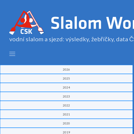
vodní slalom a sjezd: výsledky, žebříčky, data
2026
2025
2024
2023
2022
2021
2020
2019