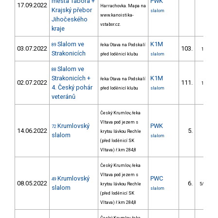
města Tábora +
PWK
17.09.2022
Harrachovka. Mapa na
Krajský přebor
slalom
www.kanoistika-
Jihočeského
vstabor.cz.
kraje
Slalom ve
K1M
89
řeka Otava na Podskalí
03.07.2022
103.
13/PZ
Strakonicích
před loděnicí klubu
slalom
Slalom ve
88
Strakonicích +
K1M
řeka Otava na Podskalí
02.07.2022
111.
12/PZ
4. Český pohár
před loděnicí klubu
slalom
veteránů
Český Krumlov, řeka
Vltava pod jezem s
Krumlovský
PWK
72
14.06.2022
5.
krytou lávkou Rechle
slalom
slalom
(před loděnicí SK
Vltava) ř.km 284,8
Český Krumlov, řeka
Vltava pod jezem s
Krumlovský
PWC
49
08.05.2022
6.
krytou lávkou Rechle
5/PZM
slalom
slalom
(před loděnicí SK
Vltava) ř.km 284,8