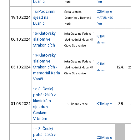
Lužnici
Hutě
Petr
Podzimní
C2M
153
Řeka Lužnice,
sjezd
19.10.2024
sjezd na
Dobronice u Bechyně-
MATUŠINEC
Lužnici
Hutě
Petr
Klatovský
150
řeka Otava na Podskalí
K1M
06.10.2024
slalom ve
před loděnicí klubu KK
slalom
Strakonicích
Otava Strakonice
Klatovský
149
slalom ve
řeka Otava na Podskalí
K1M
05.10.2024
Strakonicích -
124.
před loděnicí klubu KK
20/ZM
slalom
memoriál Karla
Otava Strakonice
Vanči
3. Český
121
pohár žáků v
klasickém
31.08.2024
K1M
38.
USD České Vrbné
sjezd
9/ZM
sjezdu v
Českém
Vrbném
3. Český
121
pohár žáků v
C2M
sjezd