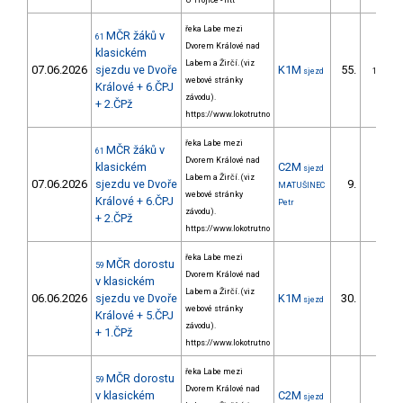
U Trojice - htt
řeka Labe mezi
MČR žáků v
61
Dvorem Králové nad
klasickém
Labem a Žirčí. (viz
07.06.2026
sjezdu ve Dvoře
K1M
55.
sjezd
12/ZS
webové stránky
Králové + 6.ČPJ
závodu).
+ 2.ČPž
https://www.lokotrutno
řeka Labe mezi
MČR žáků v
61
Dvorem Králové nad
klasickém
C2M
sjezd
Labem a Žirčí. (viz
07.06.2026
sjezdu ve Dvoře
9.
MATUŠINEC
4/ZS
webové stránky
Králové + 6.ČPJ
Petr
závodu).
+ 2.ČPž
https://www.lokotrutno
řeka Labe mezi
MČR dorostu
59
Dvorem Králové nad
v klasickém
Labem a Žirčí. (viz
06.06.2026
sjezdu ve Dvoře
K1M
30.
sjezd
5/ZS
webové stránky
Králové + 5.ČPJ
závodu).
+ 1.ČPž
https://www.lokotrutno
řeka Labe mezi
MČR dorostu
59
Dvorem Králové nad
v klasickém
C2M
sjezd