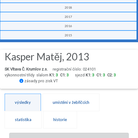
2018
2017
2016
2015
Kasper Matěj, 2013
SK Vltava Č. Krumlov z.s.
registrační číslo: 024101
výkonnostní třídy
slalom
K1:
3
C1:
3
sjezd
K1:
3
C1:
3
C2:
3
zásady pro zisk VT
výsledky
umístění v žebříčcích
statistika
historie