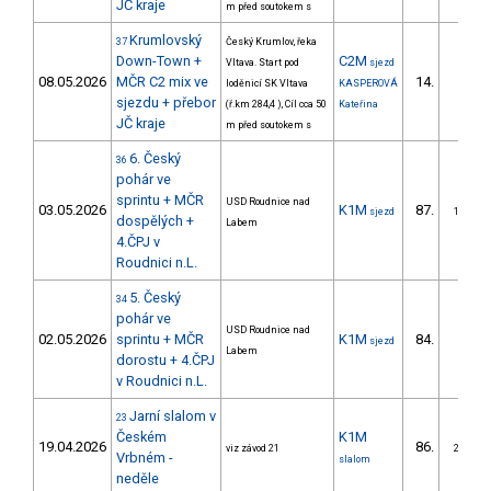
JČ kraje
m před soutokem s
Krumlovský
37
Český Krumlov, řeka
Down-Town +
C2M
Vltava. Start pod
sjezd
08.05.2026
MČR C2 mix ve
14.
loděnicí SK Vltava
KASPEROVÁ
1/ZS
sjezdu + přebor
(ř.km 284,4 ), Cíl cca 50
Kateřina
JČ kraje
m před soutokem s
6. Český
36
pohár ve
sprintu + MČR
USD Roudnice nad
03.05.2026
K1M
87.
sjezd
10/ZS
dospělých +
Labem
4.ČPJ v
Roudnici n.L.
5. Český
34
pohár ve
USD Roudnice nad
02.05.2026
sprintu + MČR
K1M
84.
sjezd
7/ZS
Labem
dorostu + 4.ČPJ
v Roudnici n.L.
Jarní slalom v
23
Českém
K1M
19.04.2026
86.
viz závod 21
27/ZS
Vrbném -
slalom
neděle