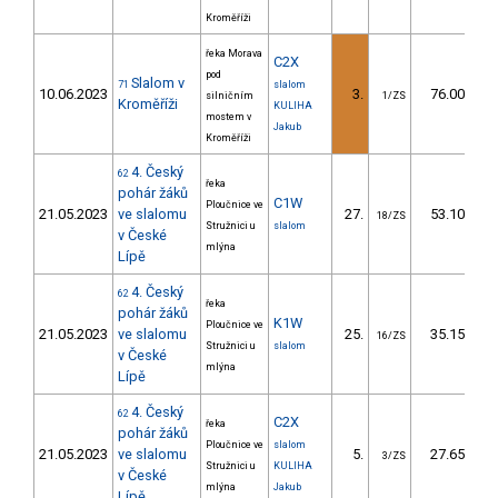
Kroměříži
řeka Morava
C2X
pod
Slalom v
71
slalom
10.06.2023
3.
76.00
silničním
1/ZS
Kroměříži
KULIHA
mostem v
Jakub
Kroměříži
4. Český
62
řeka
pohár žáků
C1W
Ploučnice ve
21.05.2023
ve slalomu
27.
53.10
18/ZS
Stružnici u
slalom
v České
mlýna
Lípě
4. Český
62
řeka
pohár žáků
K1W
Ploučnice ve
21.05.2023
ve slalomu
25.
35.15
16/ZS
Stružnici u
slalom
v České
mlýna
Lípě
4. Český
62
C2X
řeka
pohár žáků
Ploučnice ve
slalom
21.05.2023
ve slalomu
5.
27.65
3/ZS
Stružnici u
KULIHA
v České
mlýna
Jakub
Lípě