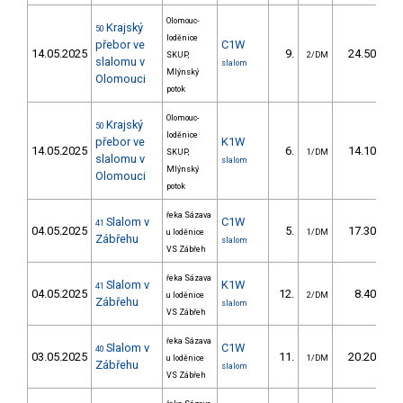
Olomouc-
Krajský
50
loděnice
přebor ve
C1W
14.05.2025
9.
24.50
SKUP,
2/DM
slalomu v
slalom
Mlýnský
Olomouci
potok
Olomouc-
Krajský
50
loděnice
přebor ve
K1W
14.05.2025
6.
14.10
SKUP,
1/DM
slalomu v
slalom
Mlýnský
Olomouci
potok
řeka Sázava
Slalom v
C1W
41
04.05.2025
5.
17.30
u loděnice
1/DM
Zábřehu
slalom
VS Zábřeh
řeka Sázava
Slalom v
K1W
41
04.05.2025
12.
8.40
u loděnice
2/DM
Zábřehu
slalom
VS Zábřeh
řeka Sázava
Slalom v
C1W
40
03.05.2025
11.
20.20
u loděnice
1/DM
Zábřehu
slalom
VS Zábřeh