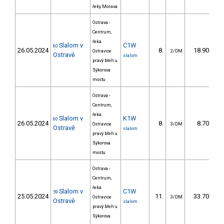
řeky Morava
Ostrava -
Centrum,
řeka
Slalom v
C1W
60
26.05.2024
8.
18.90
Ostravice
2/DM
Ostravě
slalom
pravý břeh u
Sýkorova
mostu
Ostrava -
Centrum,
řeka
Slalom v
K1W
60
26.05.2024
8.
8.70
Ostravice
3/DM
Ostravě
slalom
pravý břeh u
Sýkorova
mostu
Ostrava -
Centrum,
řeka
Slalom v
C1W
59
25.05.2024
11.
33.70
Ostravice
3/DM
Ostravě
slalom
pravý břeh u
Sýkorova