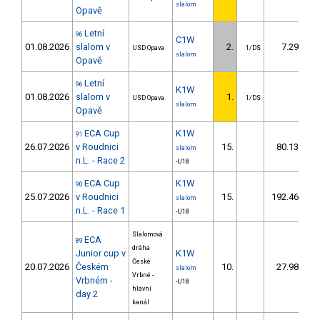
slalom
Opavě
Letní
96
C1W
01.08.2026
slalom v
2.
7.29
USD Opava
1/DS
slalom
Opavě
Letní
96
K1W
01.08.2026
slalom v
1.
USD Opava
1/DS
slalom
Opavě
ECA Cup
K1W
91
26.07.2026
v Roudnici
15.
80.13
slalom
n.L. - Race 2
-U18
ECA Cup
K1W
90
25.07.2026
v Roudnici
15.
192.46
1
slalom
n.L. - Race 1
-U18
Slalomová
ECA
89
dráha
Junior cup v
K1W
České
20.07.2026
Českém
10.
27.98
slalom
Vrbné -
Vrbném -
-U18
hlavní
day 2
kanál