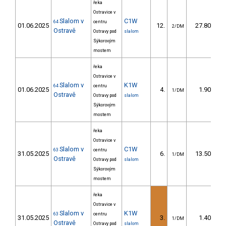
řeka
Ostravice v
Slalom v
C1W
64
centru
01.06.2025
12.
27.80
2/DM
Ostravě
Ostravy pod
slalom
Sýkorovým
mostem
řeka
Ostravice v
Slalom v
K1W
64
centru
01.06.2025
4.
1.90
1/DM
Ostravě
Ostravy pod
slalom
Sýkorovým
mostem
řeka
Ostravice v
Slalom v
C1W
63
centru
31.05.2025
6.
13.50
1/DM
Ostravě
Ostravy pod
slalom
Sýkorovým
mostem
řeka
Ostravice v
Slalom v
K1W
63
centru
31.05.2025
3.
1.40
1/DM
Ostravě
Ostravy pod
slalom