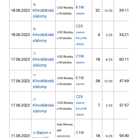
78
K1W
USD Roztoky
18.06.2023
Křivoklátské
32.
39.11
12/ZS
u Křivoklátu
slalom
slalomy
C2X
78
USD Roztoky
slalom
18.06.2023
Křivoklátské
4.
34.21
2/ZS
u Křivoklátu
KULIHA
slalomy
Jakub
77
C1W
USD Roztoky
17.06.2023
Křivoklátské
18.
60.11
8/ZS
u Křivoklátu
slalom
slalomy
77
K1W
USD Roztoky
17.06.2023
Křivoklátské
38.
47.69
12/ZS
u Křivoklátu
slalom
slalomy
C2X
77
USD Roztoky
slalom
17.06.2023
Křivoklátské
7.
57.57
2/ZS
u Křivoklátu
KULIHA
slalomy
Jakub
řeka Morava
pod
Slalom v
C1W
72
11.06.2023
18.
94.90
1
silničním
6/ZS