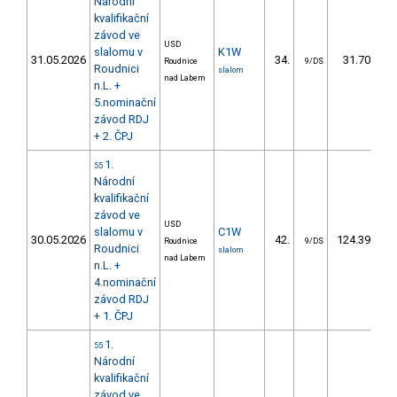
Národní
kvalifikační
závod ve
USD
slalomu v
K1W
31.05.2026
34.
31.70
Roudnice
9/DS
Roudnici
slalom
nad Labem
n.L. +
5.nominační
závod RDJ
+ 2. ČPJ
1.
55
Národní
kvalifikační
závod ve
USD
slalomu v
C1W
30.05.2026
42.
124.39
Roudnice
9/DS
Roudnici
slalom
nad Labem
n.L. +
4.nominační
závod RDJ
+ 1. ČPJ
1.
55
Národní
kvalifikační
závod ve