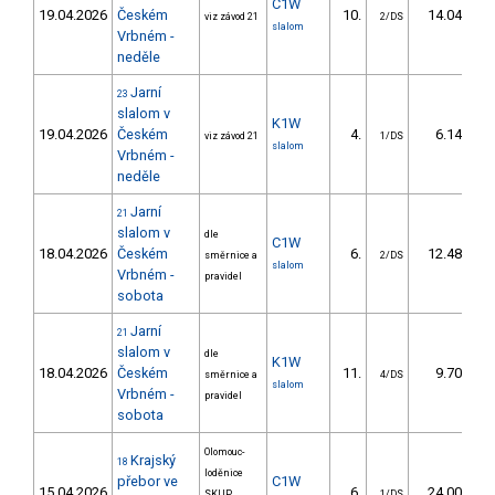
C1W
19.04.2026
Českém
10.
14.04
viz závod 21
2/DS
slalom
Vrbném -
neděle
Jarní
23
slalom v
K1W
19.04.2026
Českém
4.
6.14
viz závod 21
1/DS
slalom
Vrbném -
neděle
Jarní
21
slalom v
dle
C1W
18.04.2026
Českém
6.
12.48
směrnice a
2/DS
slalom
Vrbném -
pravidel
sobota
Jarní
21
slalom v
dle
K1W
18.04.2026
Českém
11.
9.70
směrnice a
4/DS
slalom
Vrbném -
pravidel
sobota
Olomouc-
Krajský
18
loděnice
přebor ve
C1W
15.04.2026
6.
24.00
SKUP,
1/DS