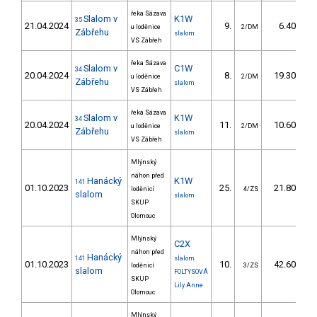
řeka Sázava
Slalom v
K1W
35
21.04.2024
9.
6.40
u loděnice
2/DM
Zábřehu
slalom
VS Zábřeh
řeka Sázava
Slalom v
C1W
34
20.04.2024
8.
19.30
u loděnice
2/DM
Zábřehu
slalom
VS Zábřeh
řeka Sázava
Slalom v
K1W
34
20.04.2024
11.
10.60
u loděnice
2/DM
Zábřehu
slalom
VS Zábřeh
Mlýnský
náhon před
Hanácký
K1W
141
01.10.2023
25.
21.80
loděnicí
4/ZS
slalom
slalom
SKUP
Olomouc
Mlýnský
C2X
náhon před
Hanácký
141
slalom
01.10.2023
10.
42.60
loděnicí
3/ZS
slalom
FOLTYSOVÁ
SKUP
Lily Anne
Olomouc
Mlýnský