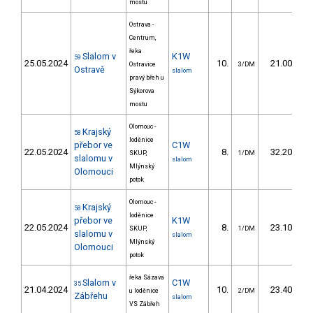
mostu
Ostrava -
Centrum,
řeka
Slalom v
K1W
59
25.05.2024
10.
21.00
Ostravice
3/DM
Ostravě
slalom
pravý břeh u
Sýkorova
mostu
Olomouc -
Krajský
58
loděnice
přebor ve
C1W
22.05.2024
8.
32.20
SKUP,
1/DM
slalomu v
slalom
Mlýnský
Olomouci
potok
Olomouc -
Krajský
58
loděnice
přebor ve
K1W
22.05.2024
8.
23.10
SKUP,
1/DM
slalomu v
slalom
Mlýnský
Olomouci
potok
řeka Sázava
Slalom v
C1W
35
21.04.2024
10.
23.40
u loděnice
2/DM
Zábřehu
slalom
VS Zábřeh