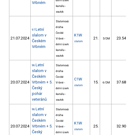
dolní úsek
Vrbném
kanálu -
soutok
Slalomová
dráha
Letní
97
České
slalom v
K1W
21.07.2024
21.
23.54
Vrbné -
5/DM
Českém
slalom
dolní úsek
Vrbném
kanálu -
soutok
Letní
96
Slalomová
slalom v
dráha
Českém
České
C1W
20.07.2024
Vrbném + 5.
15.
37.68
Vrbné -
6/DM
slalom
Český
dolní úsek
pohár
kanálu -
veteránů
soutok
Letní
96
Slalomová
slalom v
dráha
Českém
České
K1W
20.07.2024
Vrbném + 5.
25.
32.90
Vrbné -
slalom
Český
dolní úsek