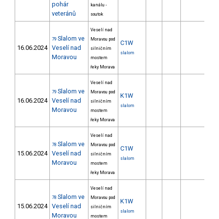
pohár
kanálu -
veteránů
soutok
Veselí nad
Slalom ve
79
Moravou pod
C1W
16.06.2024
Veselí nad
silničním
slalom
Moravou
mostem
řeky Morava
Veselí nad
Slalom ve
79
Moravou pod
K1W
16.06.2024
Veselí nad
silničním
slalom
Moravou
mostem
řeky Morava
Veselí nad
Slalom ve
78
Moravou pod
C1W
15.06.2024
Veselí nad
silničním
slalom
Moravou
mostem
řeky Morava
Veselí nad
Slalom ve
78
Moravou pod
K1W
15.06.2024
Veselí nad
silničním
slalom
Moravou
mostem