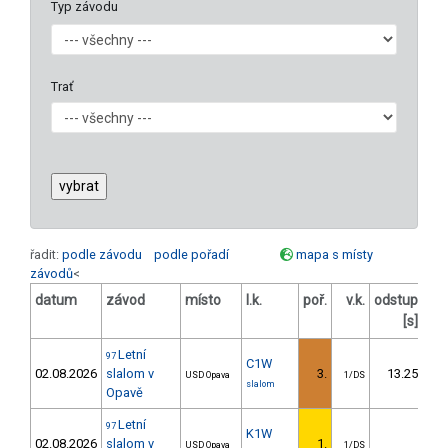
Typ závodu
Trať
řadit:
podle závodu
podle pořadí
mapa s místy
závodů
<
datum
závod
místo
l.k.
poř.
v.k.
odstup
od
[s]
Letní
97
C1W
02.08.2026
slalom v
3.
13.25
USD Opava
1/DS
slalom
Opavě
Letní
97
K1W
02.08.2026
slalom v
1.
USD Opava
1/DS