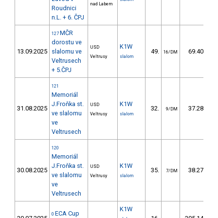
nad Labem
Roudnici
n.L. + 6. ČPJ
MČR
127
dorostu ve
K1W
USD
13.09.2025
slalomu ve
49.
69.40
16/DM
Veltrusy
slalom
Veltrusech
+ 5.ČPJ
121
Memoriál
J.Froňka st.
K1W
USD
31.08.2025
32.
37.28
9/DM
ve slalomu
Veltrusy
slalom
ve
Veltrusech
120
Memoriál
J.Froňka st.
K1W
USD
30.08.2025
35.
38.27
7/DM
ve slalomu
Veltrusy
slalom
ve
Veltrusech
K1W
ECA Cup
0