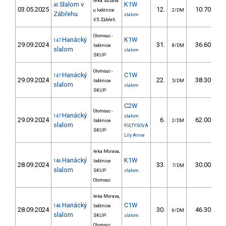
řeka Sázava
Slalom v
K1W
40
03.05.2025
12.
10.70
u loděnice
2/DM
Zábřehu
slalom
VS Zábřeh
Olomouc -
Hanácký
K1W
147
29.09.2024
31.
36.60
loděnice
8/DM
slalom
slalom
SKUP
Olomouc -
Hanácký
C1W
147
29.09.2024
22.
38.30
loděnice
5/DM
slalom
slalom
SKUP
C2W
Olomouc -
Hanácký
147
slalom
29.09.2024
6.
62.00
loděnice
2/DM
slalom
FOLTYSOVÁ
SKUP
Lily Anne
řeka Morava,
Hanácký
K1W
146
loděnice
28.09.2024
33.
30.00
7/DM
slalom
SKUP
slalom
Olomouc
řeka Morava,
Hanácký
C1W
146
loděnice
28.09.2024
30.
46.30
6/DM
slalom
SKUP
slalom
Olomouc