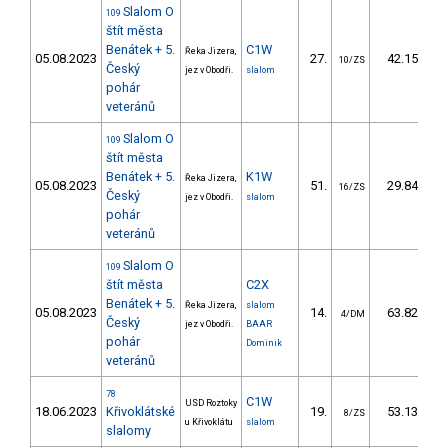
Slalom O
109
štít města
Benátek + 5.
C1W
Řeka Jizera,
05.08.2023
27.
42.15
10/ZS
Český
jez v Obodři.
slalom
pohár
veteránů
Slalom O
109
štít města
Benátek + 5.
K1W
Řeka Jizera,
05.08.2023
51.
29.84
16/ZS
Český
jez v Obodři.
slalom
pohár
veteránů
Slalom O
109
štít města
C2X
Benátek + 5.
Řeka Jizera,
slalom
05.08.2023
14.
63.82
4/DM
Český
jez v Obodři.
BAAR
pohár
Dominik
veteránů
78
C1W
USD Roztoky
18.06.2023
Křivoklátské
19.
53.13
8/ZS
u Křivoklátu
slalom
slalomy