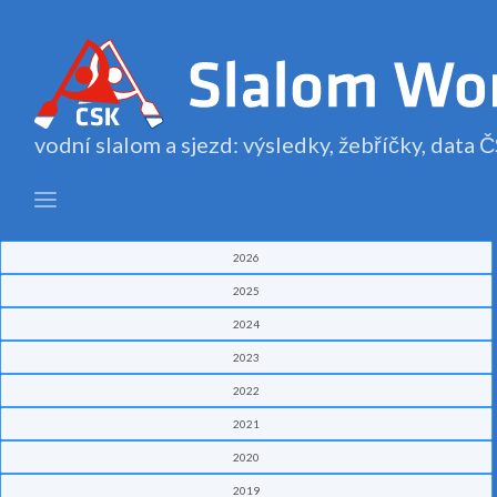
vodní slalom a sjezd: výsledky, žebříčky, data
2026
2025
2024
2023
2022
2021
2020
2019