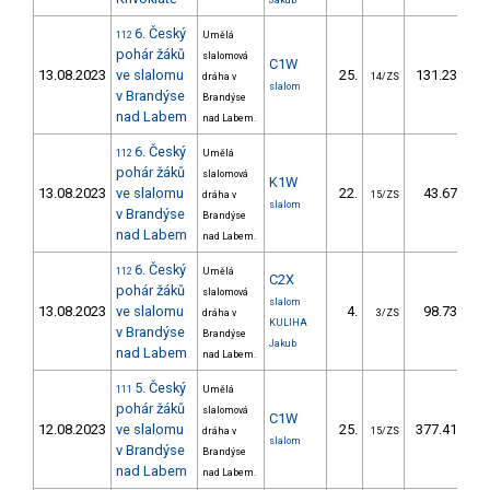
Jakub
6. Český
112
Umělá
pohár žáků
slalomová
C1W
13.08.2023
ve slalomu
25.
131.23
1
dráha v
14/ZS
slalom
v Brandýse
Brandýse
nad Labem
nad Labem.
6. Český
112
Umělá
pohár žáků
slalomová
K1W
13.08.2023
ve slalomu
22.
43.67
dráha v
15/ZS
slalom
v Brandýse
Brandýse
nad Labem
nad Labem.
6. Český
112
Umělá
C2X
pohár žáků
slalomová
slalom
13.08.2023
ve slalomu
4.
98.73
dráha v
3/ZS
KULIHA
v Brandýse
Brandýse
Jakub
nad Labem
nad Labem.
5. Český
111
Umělá
pohár žáků
slalomová
C1W
12.08.2023
ve slalomu
25.
377.41
3
dráha v
15/ZS
slalom
v Brandýse
Brandýse
nad Labem
nad Labem.