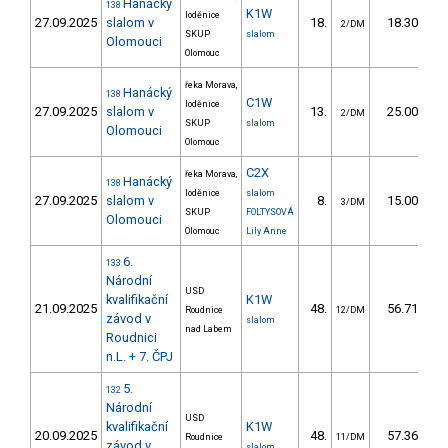
Hanácký
138
K1W
loděnice
27.09.2025
slalom v
18.
18.30
2/DM
SKUP
slalom
Olomouci
Olomouc
řeka Morava,
Hanácký
138
C1W
loděnice
27.09.2025
slalom v
13.
25.00
2/DM
SKUP
slalom
Olomouci
Olomouc
C2X
řeka Morava,
Hanácký
138
loděnice
slalom
27.09.2025
slalom v
8.
15.00
3/DM
SKUP
FOLTYSOVÁ
Olomouci
Olomouc
Lily Anne
6.
133
Národní
USD
kvalifikační
K1W
21.09.2025
48.
56.71
Roudnice
12/DM
závod v
slalom
nad Labem
Roudnici
n.L. + 7. ČPJ
5.
132
Národní
USD
kvalifikační
K1W
20.09.2025
48.
57.36
Roudnice
11/DM
závod v
slalom