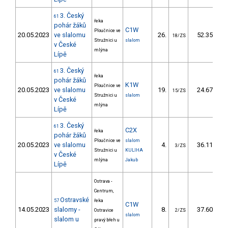
3. Český
61
řeka
pohár žáků
C1W
Ploučnice ve
20.05.2023
ve slalomu
26.
52.35
18/ZS
Stružnici u
slalom
v České
mlýna
Lípě
3. Český
61
řeka
pohár žáků
K1W
Ploučnice ve
20.05.2023
ve slalomu
19.
24.67
15/ZS
Stružnici u
slalom
v České
mlýna
Lípě
3. Český
61
C2X
řeka
pohár žáků
Ploučnice ve
slalom
20.05.2023
ve slalomu
4.
36.11
3/ZS
Stružnici u
KULIHA
v České
mlýna
Jakub
Lípě
Ostrava -
Centrum,
Ostravské
57
řeka
C1W
14.05.2023
slalomy -
8.
37.60
Ostravice
2/ZS
slalom
slalom u
pravý břeh u