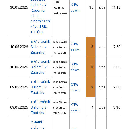
USD
slalomu v
K1W
30.05.2026
35.
41.18
Roudnice
8/DS
Roudnici
slalom
nad Labem
n.L. +
4.nominační
závod RDJ
+ 1. ČPJ
61. ročník
45
řeka Sázava
C1W
10.05.2026
Slalomu v
3.
7.60
u loděnice
2/DS
slalom
Zábřehu
VS Zábřeh
61. ročník
45
řeka Sázava
K1W
10.05.2026
Slalomu v
3.
6.80
u loděnice
1/DS
slalom
Zábřehu
VS Zábřeh
61. ročník
43
řeka Sázava
C1W
09.05.2026
Slalomu v
3.
9.00
u loděnice
2/DS
slalom
Zábřehu
VS Zábřeh
61. ročník
43
řeka Sázava
K1W
09.05.2026
Slalomu v
4.
3.30
u loděnice
2/DS
slalom
Zábřehu
VS Zábřeh
Jarní
23
slalom v