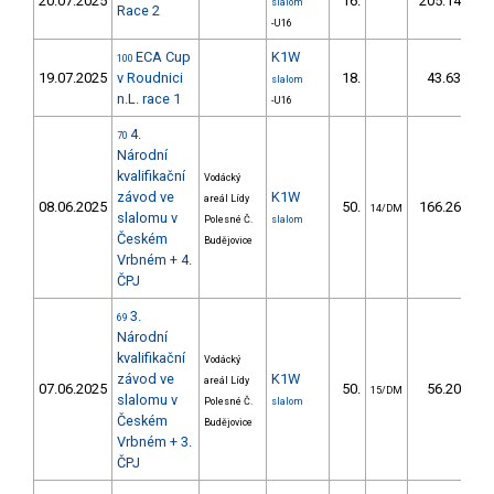
20.07.2025
16.
205.14
2
slalom
Race 2
-U16
ECA Cup
K1W
100
19.07.2025
v Roudnici
18.
43.63
slalom
n.L. race 1
-U16
4.
70
Národní
kvalifikační
Vodácký
závod ve
K1W
areál Lídy
08.06.2025
50.
166.26
1
14/DM
slalomu v
Polesné Č.
slalom
Českém
Budějovice
Vrbném + 4.
ČPJ
3.
69
Národní
kvalifikační
Vodácký
závod ve
K1W
areál Lídy
07.06.2025
50.
56.20
15/DM
slalomu v
Polesné Č.
slalom
Českém
Budějovice
Vrbném + 3.
ČPJ