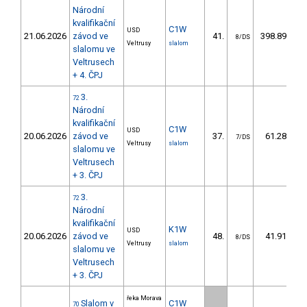
Národní
kvalifikační
C1W
USD
21.06.2026
závod ve
41.
398.89
3
8/DS
Veltrusy
slalom
slalomu ve
Veltrusech
+ 4. ČPJ
3.
72
Národní
kvalifikační
C1W
USD
20.06.2026
závod ve
37.
61.28
7/DS
Veltrusy
slalom
slalomu ve
Veltrusech
+ 3. ČPJ
3.
72
Národní
kvalifikační
K1W
USD
20.06.2026
závod ve
48.
41.91
8/DS
Veltrusy
slalom
slalomu ve
Veltrusech
+ 3. ČPJ
řeka Morava
Slalom v
C1W
70