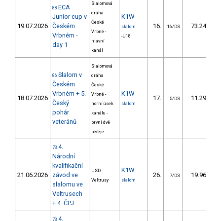
Slalomová
ECA
88
dráha
Junior cup v
K1W
České
19.07.2026
Českém
16.
73.24
slalom
16/DS
Vrbné -
Vrbném -
-U18
hlavní
day 1
kanál
Slalomová
Slalom v
86
dráha
Českém
České
Vrbném + 5.
K1W
Vrbné -
18.07.2026
17.
11.29
5/DS
Český
horní úsek
slalom
pohár
kanálu -
veteránů
první dvě
peřeje
4.
73
Národní
kvalifikační
K1W
USD
21.06.2026
závod ve
26.
19.96
7/DS
Veltrusy
slalom
slalomu ve
Veltrusech
+ 4. ČPJ
4.
73