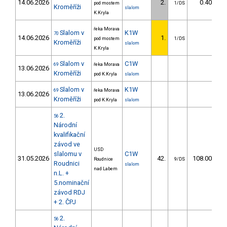
14.06.2026
2.
0.40
pod mostem
1/DS
Kroměříži
slalom
K.Kryla
řeka Morava
Slalom v
K1W
70
14.06.2026
1.
pod mostem
1/DS
Kroměříži
slalom
K.Kryla
Slalom v
C1W
69
řeka Morava
13.06.2026
Kroměříži
pod K.Kryla
slalom
Slalom v
K1W
69
řeka Morava
13.06.2026
Kroměříži
pod K.Kryla
slalom
2.
56
Národní
kvalifikační
závod ve
USD
slalomu v
C1W
31.05.2026
42.
108.00
Roudnice
9/DS
Roudnici
slalom
nad Labem
n.L. +
5.nominační
závod RDJ
+ 2. ČPJ
2.
56