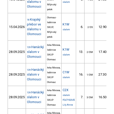
slalomu v
slalom
Mlýnský
Olomouci
potok
Olomouc-
Krajský
18
loděnice
přebor ve
K1W
15.04.2026
6.
12.90
SKUP,
2/DS
slalomu v
slalom
Mlýnský
Olomouci
potok
řeka Morava,
Hanácký
139
K1W
loděnice
28.09.2025
slalom v
13.
17.40
2/DM
SKUP
slalom
Olomouci
Olomouc
řeka Morava,
Hanácký
139
C1W
loděnice
28.09.2025
slalom v
16.
27.30
1/DM
SKUP
slalom
Olomouci
Olomouc
C2X
řeka Morava,
Hanácký
139
loděnice
slalom
28.09.2025
slalom v
7.
16.50
3/DM
SKUP
FOLTYSOVÁ
Olomouci
Olomouc
Lily Anne
řeka Morava,