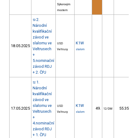
Sýkorovým
mostem
2.
53
Národní
kvalifikační
závod ve
slalomu ve
K1W
USD
18.05.2025
Veltrusech
Veltrusy
slalom
+
5.nominační
závod RDJ
+ 2. ČPJ
1.
52
Národní
kvalifikační
závod ve
slalomu ve
K1W
USD
17.05.2025
49.
55.35
12/DM
Veltrusech
Veltrusy
slalom
+
4.nominační
závod RDJ
+ 1. ČPJ