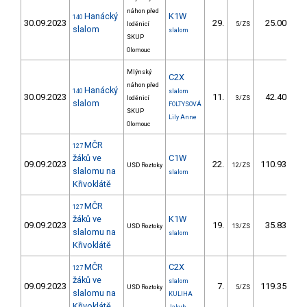
náhon před
Hanácký
K1W
140
30.09.2023
29.
25.00
loděnicí
5/ZS
slalom
slalom
SKUP
Olomouc
Mlýnský
C2X
náhon před
Hanácký
140
slalom
30.09.2023
11.
42.40
loděnicí
3/ZS
slalom
FOLTYSOVÁ
SKUP
Lily Anne
Olomouc
MČR
127
žáků ve
C1W
09.09.2023
22.
110.93
1
USD Roztoky
12/ZS
slalomu na
slalom
Křivoklátě
MČR
127
žáků ve
K1W
09.09.2023
19.
35.83
USD Roztoky
13/ZS
slalomu na
slalom
Křivoklátě
MČR
C2X
127
žáků ve
slalom
09.09.2023
7.
119.35
USD Roztoky
5/ZS
slalomu na
KULIHA
Křivoklátě