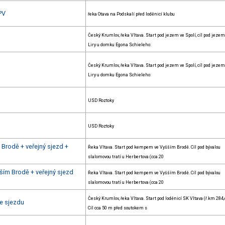
PV
řeka Otava na Podskalí před loděnicí klubu
Český Krumlov, řeka Vltava. Start pod jezem ve Spolí, cíl pod jeze
Liry u domku Egona Schieleho:
Český Krumlov, řeka Vltava. Start pod jezem ve Spolí, cíl pod jeze
Liry u domku Egona Schieleho:
USD Roztoky
USD Roztoky
Brodě + veřejný sjezd +
Řeka Vltava. Start pod kempem ve Vyšším Brodě. Cíl pod bývalou
slalomovou tratí u Herbertova (cca 20
ším Brodě + veřejný sjezd
Řeka Vltava. Start pod kempem ve Vyšším Brodě. Cíl pod bývalou
slalomovou tratí u Herbertova (cca 20
Český Krumlov, řeka Vltava. Start pod loděnicí SK Vltava (ř.km 284,4
e sjezdu
Cíl cca 50 m před soutokem s