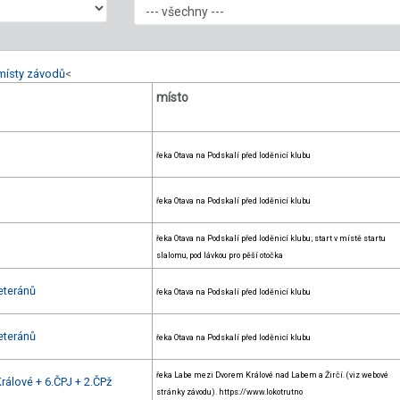
místy závodů
<
místo
řeka Otava na Podskalí před loděnicí klubu
řeka Otava na Podskalí před loděnicí klubu
řeka Otava na Podskalí před loděnicí klubu; start v místě startu
slalomu, pod lávkou pro pěší otočka
eteránů
řeka Otava na Podskalí před loděnicí klubu
eteránů
řeka Otava na Podskalí před loděnicí klubu
řeka Labe mezi Dvorem Králové nad Labem a Žirčí. (viz webové
rálové + 6.ČPJ + 2.ČPž
stránky závodu). https://www.lokotrutno