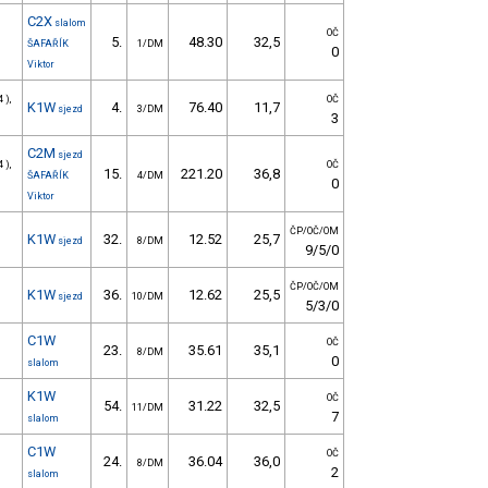
C2X
slalom
OČ
5.
48.30
32,5
ŠAFAŘÍK
1/DM
0
Viktor
 ),
OČ
K1W
4.
76.40
11,7
sjezd
3/DM
3
C2M
sjezd
 ),
OČ
15.
221.20
36,8
ŠAFAŘÍK
4/DM
0
Viktor
ČP/OČ/OM
K1W
32.
12.52
25,7
sjezd
8/DM
9/5/0
ČP/OČ/OM
K1W
36.
12.62
25,5
sjezd
10/DM
5/3/0
C1W
OČ
23.
35.61
35,1
8/DM
0
slalom
K1W
OČ
54.
31.22
32,5
11/DM
7
slalom
C1W
OČ
24.
36.04
36,0
8/DM
2
slalom