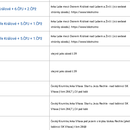
řeka Labe mezi Dvorem Králové nad Labem a Žirčí. (viz webové
rálové + 6.ČPJ + 2.ČPž
stránky závodu). https://www.lokotrutno
řeka Labe mezi Dvorem Králové nad Labem a Žirčí. (viz webové
e Králové + 5.ČPJ + 1.ČPž
stránky závodu). https://www.lokotrutno
řeka Labe mezi Dvorem Králové nad Labem a Žirčí. (viz webové
e Králové + 5.ČPJ + 1.ČPž
stránky závodu). https://www.lokotrutno
stejně jako závod č.39
stejně jako závod č.39
Český Krumlov, řeka Vltava. Start u Jezu Rechle - nad loděnicí SK
Vltava (ř.km 284,7 ), Cíl pod lodě
Český Krumlov, řeka Vltava. Start u Jezu Rechle - nad loděnicí SK
Vltava (ř.km 284,7 ), Cíl pod lodě
Český Krumlov, řeka Vltava pod jezem s krytou lávkou Rechle (před
loděnicí SK Vltava) ř.km 284,8