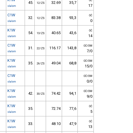
OČ
45.
32.69
35,7
12/ZS
17
slalom
C1W
OČ
32.
83.38
93,3
12/ZS
0
slalom
K1W
OČ
54.
40.65
43,6
13/ZS
14
slalom
C1W
OČ/OM
31.
116.17
143,8
22/ZS
7/0
slalom
K1W
OČ/OM
35.
49.04
68,8
26/ZS
15/0
slalom
C1W
OČ/OM
0/0
slalom
K1W
OČ/OM
42.
74.42
94,1
30/ZS
9/0
slalom
K1W
OČ
35.
72.74
77,6
5
slalom
K1W
OČ
33.
48.10
47,9
13
slalom