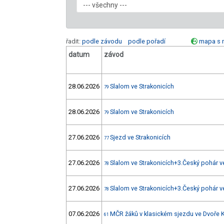
řadit:
podle závodu
podle pořadí
mapa s 
datum
závod
28.06.2026
Slalom ve Strakonicích
79
28.06.2026
Slalom ve Strakonicích
79
27.06.2026
Sjezd ve Strakonicích
77
27.06.2026
Slalom ve Strakonicích+3.Český pohár v
78
27.06.2026
Slalom ve Strakonicích+3.Český pohár v
78
07.06.2026
MČR žáků v klasickém sjezdu ve Dvoře K
61