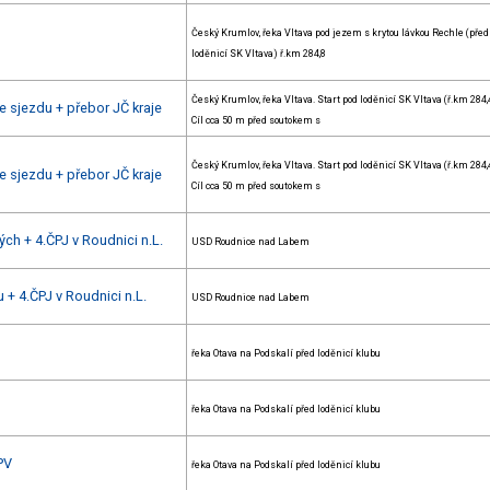
Český Krumlov, řeka Vltava pod jezem s krytou lávkou Rechle (před
loděnicí SK Vltava) ř.km 284,8
Český Krumlov, řeka Vltava. Start pod loděnicí SK Vltava (ř.km 284,4
 sjezdu + přebor JČ kraje
Cíl cca 50 m před soutokem s
Český Krumlov, řeka Vltava. Start pod loděnicí SK Vltava (ř.km 284,4
 sjezdu + přebor JČ kraje
Cíl cca 50 m před soutokem s
ch + 4.ČPJ v Roudnici n.L.
USD Roudnice nad Labem
 + 4.ČPJ v Roudnici n.L.
USD Roudnice nad Labem
řeka Otava na Podskalí před loděnicí klubu
řeka Otava na Podskalí před loděnicí klubu
PV
řeka Otava na Podskalí před loděnicí klubu