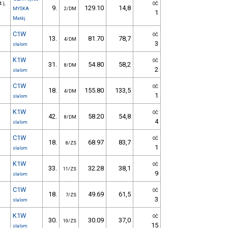
 ),
OČ
9.
129.10
14,8
MYŠKA
2/DM
1
Matěj
C1W
OČ
13.
81.70
78,7
4/DM
3
slalom
K1W
OČ
31.
54.80
58,2
8/DM
2
slalom
C1W
OČ
18.
155.80
133,5
4/DM
1
slalom
K1W
OČ
42.
58.20
54,8
8/DM
4
slalom
C1W
OČ
18.
68.97
83,7
8/ZS
1
slalom
K1W
OČ
33.
32.28
38,1
11/ZS
9
slalom
C1W
OČ
18.
49.69
61,5
7/ZS
3
slalom
K1W
OČ
30.
30.09
37,0
10/ZS
15
slalom