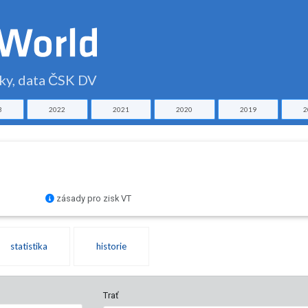
čky, data ČSK DV
3
2022
2021
2020
2019
2
0
zásady pro zisk VT
statistika
historie
Trať