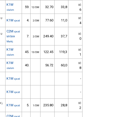
K1W
OČ
59.
32.70
33,8
12/DM
6
slalom
m U
OČ
K1W
4.
77.60
11,0
sjezd
2/DM
4
C2M
sjezd
m U
OČ
7.
249.40
37,7
MYŠKA
2/DM
0
Matěj
K1W
OČ
45.
122.45
119,3
13/DM
1
slalom
K1W
OČ
40.
56.72
60,0
8
slalom
K1W
-
sjezd
K1W
-
sjezd
 ),
OČ
K1W
5.
235.80
28,8
sjezd
1/DM
2
C2M
sjezd