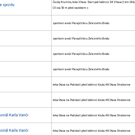
Český Krumlov, řeka Vltava. Start pod loděnicí SK Vltava (ř.km 284,4
e sjezdu
Cíl cca 50 m před soutokem s
sportovní areál Paraplíčko u Železného Brodu
sportovní areál Paraplíčko u Železného Brodu
sportovní areál Paraplíčko u Železného Brodu
sportovní areál Paraplíčko u Železného Brodu
řeka Otava na Podskalí před loděnicí klubu KK Otava Strakonice
řeka Otava na Podskalí před loděnicí klubu KK Otava Strakonice
oriál Karla Vanči
řeka Otava na Podskalí před loděnicí klubu KK Otava Strakonice
oriál Karla Vanči
řeka Otava na Podskalí před loděnicí klubu KK Otava Strakonice