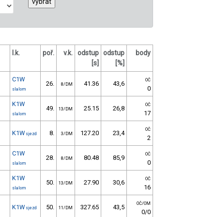
l.k.
poř.
v.k.
odstup
odstup
body
[s]
[%]
C1W
OČ
26.
41.36
43,6
8/DM
0
slalom
K1W
OČ
49.
25.15
26,8
13/DM
17
slalom
OČ
K1W
8.
127.20
23,4
sjezd
3/DM
2
C1W
OČ
28.
80.48
85,9
8/DM
0
slalom
K1W
OČ
50.
27.90
30,6
13/DM
16
slalom
OČ/OM
K1W
50.
327.65
43,5
sjezd
11/DM
0/0