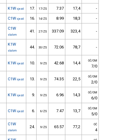
K1W
17.
7.37
17,4
-
sjezd
17/ZS
C1W
16.
8.99
18,3
-
sjezd
14/ZS
C1W
41.
337.09
323,4
-
27/ZS
slalom
K1W
44.
72.06
78,7
-
30/ZS
slalom
OČ/OM
K1W
10.
42.68
14,4
sjezd
9/ZS
7/0
OČ/OM
C1W
13.
74.35
22,5
sjezd
9/ZS
2/0
OČ/OM
K1W
9.
6.96
14,3
sjezd
9/ZS
6/0
OČ/OM
C1W
6.
7.47
13,7
sjezd
6/ZS
5/0
C1W
OČ
24.
65.57
77,2
9/ZS
4
slalom
K1W