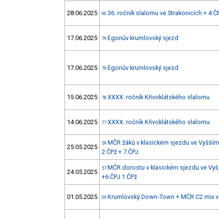
28.06.2025
36. ročník slalomu ve Strakonicích + 4.Č
90
17.06.2025
Egonův krumlovský sjezd
79
17.06.2025
Egonův krumlovský sjezd
79
15.06.2025
XXXX. ročník Křivoklátského slalomu
78
14.06.2025
XXXX. ročník Křivoklátského slalomu
77
MČR žáků v klasickém sjezdu ve Vyšším 
59
25.05.2025
2.ČPž + 7.ČPJ
MČR dorostu v klasickém sjezdu ve Vyš
57
24.05.2025
+6.ČPJ 1.ČPž
01.05.2025
Krumlovský Down-Town + MČR C2 mix v
39