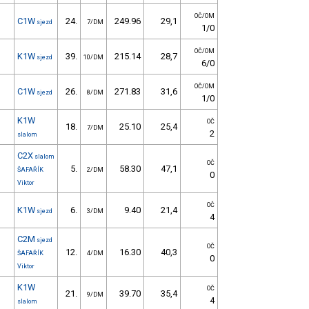
OČ/OM
C1W
24.
249.96
29,1
sjezd
7/DM
1/0
OČ/OM
K1W
39.
215.14
28,7
sjezd
10/DM
6/0
OČ/OM
C1W
26.
271.83
31,6
sjezd
8/DM
1/0
K1W
OČ
18.
25.10
25,4
7/DM
2
slalom
C2X
slalom
OČ
5.
58.30
47,1
ŠAFAŘÍK
2/DM
0
Viktor
OČ
K1W
6.
9.40
21,4
sjezd
3/DM
4
C2M
sjezd
OČ
12.
16.30
40,3
ŠAFAŘÍK
4/DM
0
Viktor
K1W
OČ
21.
39.70
35,4
9/DM
4
slalom