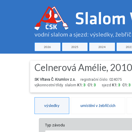
vodní slalom a sjezd: výsledky, žebří
2026
2025
2024
202
Celnerová Amélie, 201
SK Vltava Č. Krumlov z.s.
registrační číslo: 024075
výkonnostní třídy
slalom
K1:
3
C1:
3
sjezd
K1:
3
C1:
3
výsledky
umístění v žebříčcích
Typ závodu