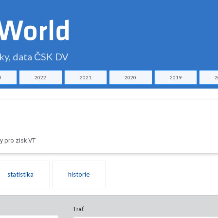
čky, data ČSK DV
3
2022
2021
2020
2019
2
 pro zisk VT
statistika
historie
Trať