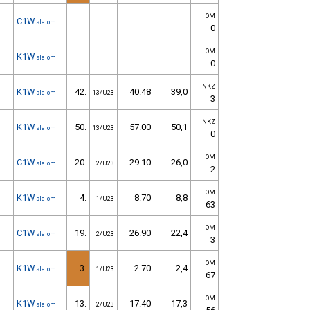
OM
C1W
slalom
0
OM
K1W
slalom
0
NKZ
K1W
42.
40.48
39,0
slalom
13/U23
3
NKZ
K1W
50.
57.00
50,1
slalom
13/U23
0
OM
C1W
20.
29.10
26,0
slalom
2/U23
2
OM
K1W
4.
8.70
8,8
slalom
1/U23
63
OM
C1W
19.
26.90
22,4
slalom
2/U23
3
OM
K1W
3.
2.70
2,4
slalom
1/U23
67
OM
K1W
13.
17.40
17,3
slalom
2/U23