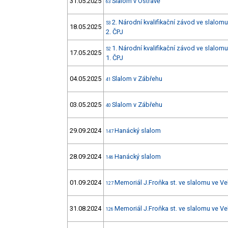
31.05.2025
Slalom v Ostravě
63
2. Národní kvalifikační závod ve slalom
53
18.05.2025
2. ČPJ
1. Národní kvalifikační závod ve slalom
52
17.05.2025
1. ČPJ
04.05.2025
Slalom v Zábřehu
41
03.05.2025
Slalom v Zábřehu
40
29.09.2024
Hanácký slalom
147
28.09.2024
Hanácký slalom
146
01.09.2024
Memoriál J.Froňka st. ve slalomu ve Ve
127
31.08.2024
Memoriál J.Froňka st. ve slalomu ve Ve
126