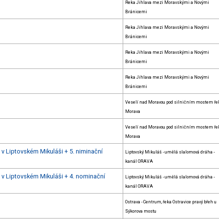
Reka Jihlava mezi Moravskými a Novými
Bránicemi
Reka Jihlava mezi Moravskými a Novými
Bránicemi
Reka Jihlava mezi Moravskými a Novými
Bránicemi
Reka Jihlava mezi Moravskými a Novými
Bránicemi
Veselí nad Moravou pod silničním mostem ře
Morava
Veselí nad Moravou pod silničním mostem ře
Morava
 v Liptovském Mikuláši + 5. niminační
Liptovský Mikuláš - umělá slalomová dráha -
kanál ORAVA
u v Liptovském Mikuláši + 4. nominační
Liptovský Mikuláš - umělá slalomová dráha -
kanál ORAVA
Ostrava - Centrum, řeka Ostravice pravý břeh u
Sýkorova mostu