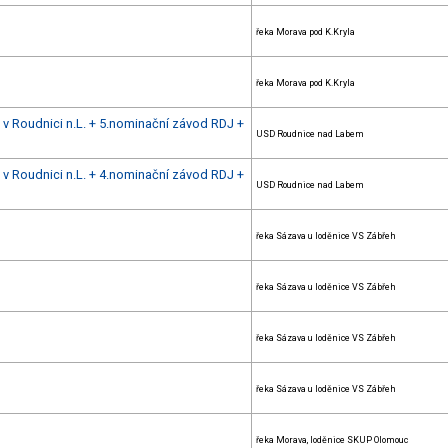
řeka Morava pod K.Kryla
řeka Morava pod K.Kryla
u v Roudnici n.L. + 5.nominační závod RDJ +
USD Roudnice nad Labem
u v Roudnici n.L. + 4.nominační závod RDJ +
USD Roudnice nad Labem
řeka Sázava u loděnice VS Zábřeh
řeka Sázava u loděnice VS Zábřeh
řeka Sázava u loděnice VS Zábřeh
řeka Sázava u loděnice VS Zábřeh
řeka Morava, loděnice SKUP Olomouc