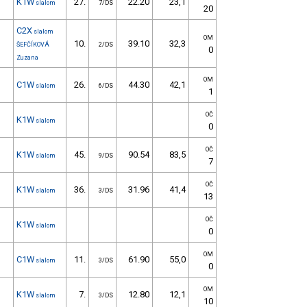
K1W
27.
22.20
23,1
slalom
7/DS
20
C2X
slalom
OM
10.
39.10
32,3
ŠEFČÍKOVÁ
2/DS
0
Zuzana
OM
C1W
26.
44.30
42,1
slalom
6/DS
1
OČ
K1W
slalom
0
OČ
K1W
45.
90.54
83,5
slalom
9/DS
7
OČ
K1W
36.
31.96
41,4
slalom
3/DS
13
OČ
K1W
slalom
0
OM
C1W
11.
61.90
55,0
slalom
3/DS
0
OM
K1W
7.
12.80
12,1
slalom
3/DS
10