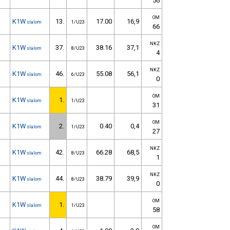
56
OM
K1W
13.
17.00
16,9
slalom
1/U23
66
NKZ
K1W
37.
38.16
37,1
slalom
8/U23
4
NKZ
K1W
46.
55.08
56,1
slalom
6/U23
0
OM
K1W
1.
slalom
1/U23
31
OM
K1W
2.
0.40
0,4
slalom
1/U23
27
NKZ
K1W
42.
66.28
68,5
slalom
8/U23
1
NKZ
K1W
44.
38.79
39,9
slalom
8/U23
0
OM
K1W
1.
slalom
1/U23
58
OM