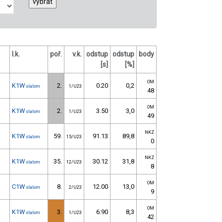
l.k.
poř.
v.k.
odstup
odstup
body
[s]
[%]
OM
K1W
2.
0.20
0,2
slalom
1/U23
48
OM
K1W
2.
3.50
3,0
slalom
1/U23
49
NKZ
K1W
59.
91.13
89,8
slalom
15/U23
0
NKZ
K1W
35.
30.12
31,8
slalom
12/U23
8
OM
C1W
8.
12.00
13,0
slalom
2/U23
9
OM
K1W
3.
6.90
8,3
slalom
1/U23
42