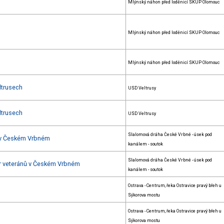
Mlýnský náhon před loděnicí SKUP Olomouc
Mlýnský náhon před loděnicí SKUP Olomouc
Mlýnský náhon před loděnicí SKUP Olomouc
ltrusech
USD Veltrusy
ltrusech
USD Veltrusy
Slalomová dráha České Vrbné - úsek pod
 v Českém Vrbném
kanálem - soutok
Slalomová dráha České Vrbné - úsek pod
ár veteránů v Českém Vrbném
kanálem - soutok
Ostrava - Centrum, řeka Ostravice pravý břeh u
Sýkorova mostu
Ostrava - Centrum, řeka Ostravice pravý břeh u
Sýkorova mostu