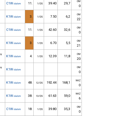
OM
C1W
11.
39.40
29,7
slalom
1/DS
0
OM
K1W
3.
7.50
6,2
slalom
1/DS
22
OM
C1W
11.
42.60
32,6
slalom
1/DS
0
OM
K1W
3.
6.70
5,5
slalom
1/DS
21
ky
OM
K1W
4.
12.39
11,8
slalom
1/DS
20
ky
OM
K1W
slalom
0
NKZ
K1W
48.
192.44
168,1
slalom
12/DS
0
NKZ
K1W
38.
61.63
59,0
slalom
13/DS
6
OM
C1W
18.
39.80
35,3
slalom
1/DS
0