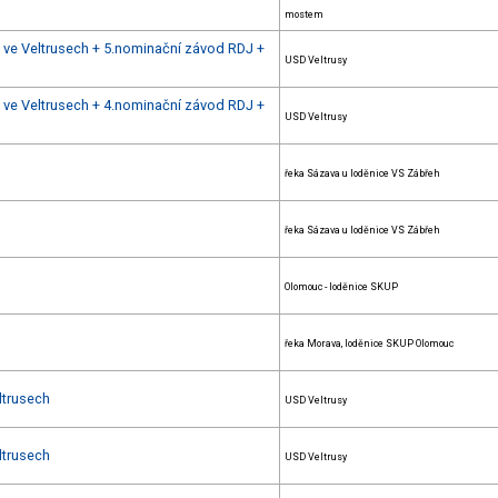
mostem
u ve Veltrusech + 5.nominační závod RDJ +
USD Veltrusy
u ve Veltrusech + 4.nominační závod RDJ +
USD Veltrusy
řeka Sázava u loděnice VS Zábřeh
řeka Sázava u loděnice VS Zábřeh
Olomouc - loděnice SKUP
řeka Morava, loděnice SKUP Olomouc
ltrusech
USD Veltrusy
ltrusech
USD Veltrusy