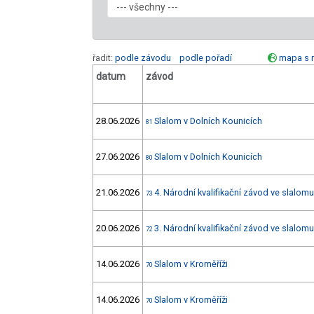
řadit:
podle závodu
podle pořadí
mapa s 
datum
závod
28.06.2026
Slalom v Dolních Kounicích
81
27.06.2026
Slalom v Dolních Kounicích
80
21.06.2026
4. Národní kvalifikační závod ve slalomu
73
20.06.2026
3. Národní kvalifikační závod ve slalomu
72
14.06.2026
Slalom v Kroměříži
70
14.06.2026
Slalom v Kroměříži
70