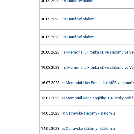
30.09.2023
Hanácký slalom
140
30.09.2023
Hanácký slalom
140
30.09.2023
Hanácký slalom
140
20.08.2023
Memoriál J.Froňka st. ve slalomu ve Ve
114
19.08.2023
Memoriál J.Froňka st. ve slalomu ve Ve
113
16.07.2023
Memoriál Lídy Polesné + MČR veteránů
98
15.07.2023
Memoriál Karla Krejčího + 4.Český poh
97
14.05.2023
Ostravské slalomy - slalom u
57
14.05.2023
Ostravské slalomy - slalom u
57