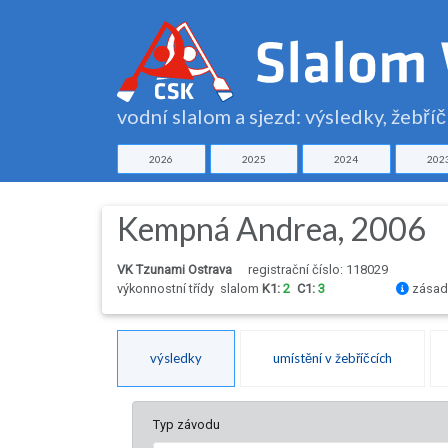
vodní slalom a sjezd: výsledky, žebří
2026
2025
2024
202
Kempná Andrea, 2006
VK Tzunami Ostrava
registrační číslo: 118029
výkonnostní třídy
slalom
K1:
2
C1:
3
zásady
výsledky
umístění v žebříčcích
Typ závodu