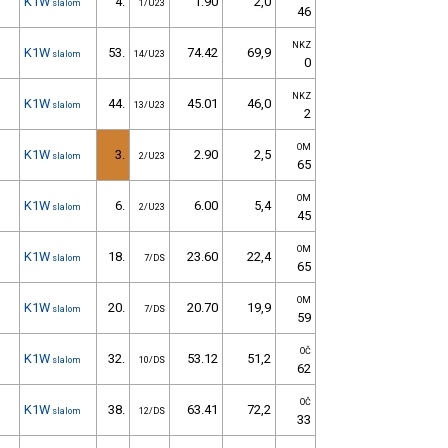
K1W
4.
1.90
2,0
slalom
1/U23
46
NKZ
K1W
53.
74.42
69,9
slalom
14/U23
0
NKZ
K1W
44.
45.01
46,0
slalom
13/U23
2
OM
K1W
3.
2.90
2,5
slalom
2/U23
65
OM
K1W
6.
6.00
5,4
slalom
2/U23
45
OM
K1W
18.
23.60
22,4
slalom
7/DS
65
OM
K1W
20.
20.70
19,9
slalom
7/DS
59
OČ
K1W
32.
53.12
51,2
slalom
10/DS
62
OČ
K1W
38.
63.41
72,2
slalom
12/DS
33