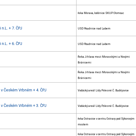
řeka Morava, loděnice SKUP Olomouc
 n.L. + 7. ČPJ
USD Roudnice nad Labem
 n.L. + 6. ČPJ
USD Roudnice nad Labem
Řeka Jihlava mezi Moravskými a Novými
Bránicemi
Řeka Jihlava mezi Moravskými a Novými
Bránicemi
mu v Českém Vrbném + 4. ČPJ
Vodácký areál Lídy Polesné Č. Budějovice
mu v Českém Vrbném + 3. ČPJ
Vodácký areál Lídy Polesné Č. Budějovice
řeka Ostravice v centru Ostravy pod Sýkorovým
mostem
řeka Ostravice v centru Ostravy pod Sýkorovým