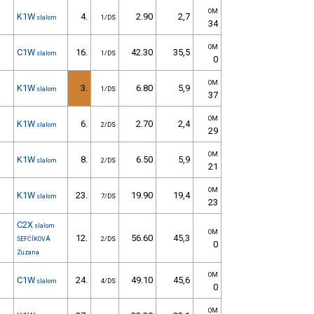
OM
K1W
4.
2.90
2,7
slalom
1/DS
34
OM
C1W
16.
42.30
35,5
slalom
1/DS
0
OM
K1W
3.
6.80
5,9
slalom
1/DS
37
OM
K1W
6.
2.70
2,4
slalom
2/DS
29
OM
K1W
8.
6.50
5,9
slalom
2/DS
21
OM
K1W
23.
19.90
19,4
slalom
7/DS
23
C2X
slalom
OM
12.
56.60
45,3
ŠEFČÍKOVÁ
2/DS
0
Zuzana
OM
C1W
24.
49.10
45,6
slalom
4/DS
0
OM