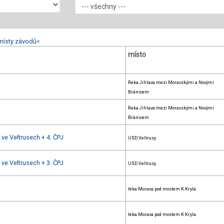
místy závodů
<
místo
Řeka Jihlava mezi Moravskými a Novými
Bránicem
Řeka Jihlava mezi Moravskými a Novými
Bránicem
 ve Veltrusech + 4. ČPJ
USD Veltrusy
 ve Veltrusech + 3. ČPJ
USD Veltrusy
řeka Morava pod mostem K.Kryla
řeka Morava pod mostem K.Kryla