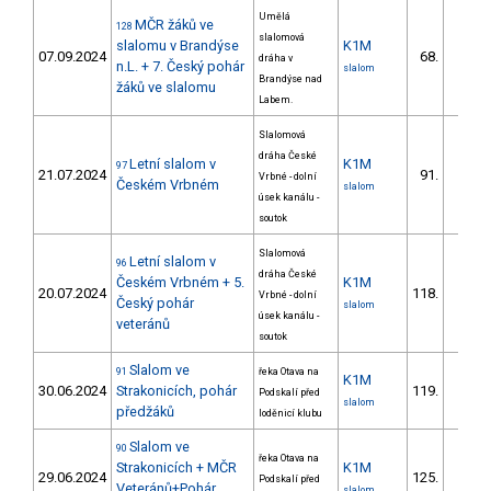
Umělá
MČR žáků ve
128
slalomová
slalomu v Brandýse
K1M
07.09.2024
68.
dráha v
48/ZS
n.L. + 7. Český pohár
slalom
Brandýse nad
žáků ve slalomu
Labem.
Slalomová
dráha České
Letní slalom v
K1M
97
21.07.2024
91.
Vrbné - dolní
17/ZS
Českém Vrbném
slalom
úsek kanálu -
soutok
Slalomová
Letní slalom v
96
dráha České
Českém Vrbném + 5.
K1M
20.07.2024
118.
Vrbné - dolní
24/ZS
Český pohár
slalom
úsek kanálu -
veteránů
soutok
Slalom ve
91
řeka Otava na
K1M
30.06.2024
Strakonicích, pohár
119.
Podskalí před
16/ZS
slalom
předžáků
loděnicí klubu
Slalom ve
90
řeka Otava na
Strakonicích + MČR
K1M
29.06.2024
125.
Podskalí před
19/ZS
Veteránů+Pohár
slalom