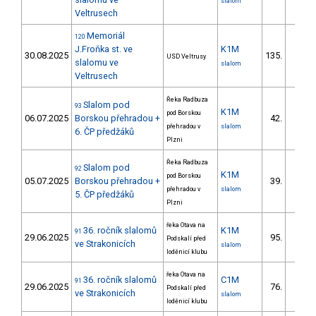
slalom
Veltrusech
Memoriál
120
J.Froňka st. ve
K1M
30.08.2025
135.
USD Veltrusy
19/ZS
slalomu ve
slalom
Veltrusech
Řeka Radbuza
Slalom pod
93
K1M
pod Borskou
06.07.2025
Borskou přehradou +
42.
12/ZS
přehradou v
slalom
6. ČP předžáků
Plzni
Řeka Radbuza
Slalom pod
92
K1M
pod Borskou
05.07.2025
Borskou přehradou +
39.
12/ZS
přehradou v
slalom
5. ČP předžáků
Plzni
řeka Otava na
36. ročník slalomů
K1M
91
29.06.2025
95.
Podskalí před
13/ZS
ve Strakonicích
slalom
loděnicí klubu
řeka Otava na
36. ročník slalomů
C1M
91
29.06.2025
76.
Podskalí před
15/ZS
ve Strakonicích
slalom
loděnicí klubu