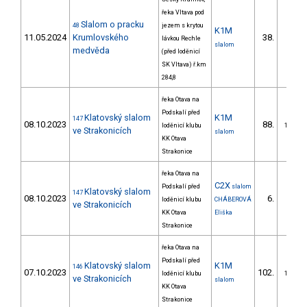
řeka Vltava pod
Slalom o pracku
48
jezem s krytou
K1M
11.05.2024
Krumlovského
38.
lávkou Rechle
8/ZS
slalom
medvěda
(před loděnicí
SK Vltava) ř.km
284,8
řeka Otava na
Podskalí před
Klatovský slalom
K1M
147
08.10.2023
88.
loděnicí klubu
15/ZM
ve Strakonicích
slalom
KK Otava
Strakonice
řeka Otava na
C2X
Podskalí před
slalom
Klatovský slalom
147
08.10.2023
6.
loděnicí klubu
CHÁBEROVÁ
1/ZM
ve Strakonicích
KK Otava
Eliška
Strakonice
řeka Otava na
Podskalí před
Klatovský slalom
K1M
146
07.10.2023
102.
loděnicí klubu
18/ZM
ve Strakonicích
slalom
KK Otava
Strakonice