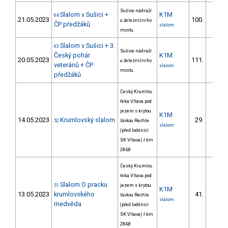
Sušice nádraží
Slalom v Sušici +
K1M
64
21.05.2023
100.
u železničního
4/ZM
ČP předžáků
slalom
mostu.
Slalom v Sušici + 3.
63
Sušice nádraží
Český pohár
K1M
20.05.2023
111.
u železničního
4/ZM
veteránů + ČP
slalom
mostu.
předžáků
Český Krumlov,
řeka Vltava pod
jezem s krytou
K1M
14.05.2023
Krumlovský slalom
29.
52
lávkou Rechle
5/ZM
slalom
(před loděnicí
SK Vltava) ř.km
284,8
Český Krumlov,
řeka Vltava pod
Slalom O pracku
51
jezem s krytou
K1M
13.05.2023
krumlovského
41.
lávkou Rechle
5/ZM
slalom
medvěda
(před loděnicí
SK Vltava) ř.km
284,8