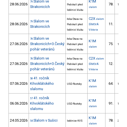
Slalom ve
K1M
79
28.06.2026
78.
Podskalí před
14/DM
Strakonicích
slalom
loděnicí klubu
C2X
řeka Otava na
slalom
Slalom ve
79
28.06.2026
11.
Podskalí před
ŠÍMOVÁ
1/DM
Strakonicích
loděnicí klubu
Viktorie
Slalom ve
78
řeka Otava na
K1M
27.06.2026
Strakonicích+3.Český
75.
Podskalí před
14/DM
slalom
pohár veteránů
loděnicí klubu
Slalom ve
C2X
78
řeka Otava na
slalom
27.06.2026
Strakonicích+3.Český
12.
Podskalí před
ŠÍMOVÁ
1/DM
pohár veteránů
loděnicí klubu
Viktorie
41. ročník
58
K1M
07.06.2026
Křivoklátského
64.
USD Roztoky
12/DM
slalom
slalomu
41. ročník
57
K1M
06.06.2026
Křivoklátského
91.
USD Roztoky
14/DM
slalom
slalomu
K1M
24.05.2026
Slalom v Sušici
78.
54
loděnice KVS
22/DM
slalom