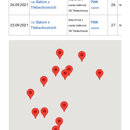
Slalom v
PWK
142
26.09.2021
26.
úseku loděnice
18/PZM
Třebechovicích
slalom
SK Třebechovice
řeka Orlice v
Slalom v
PWK
141
25.09.2021
27.
úseku loděnice
18/PZM
Třebechovicích
slalom
SK Třebechovice