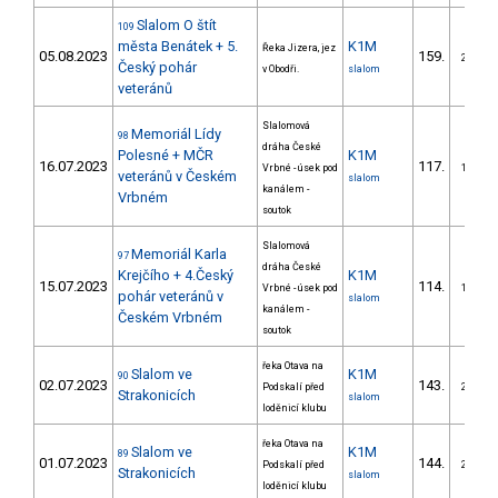
Slalom O štít
109
města Benátek + 5.
K1M
Řeka Jizera, jez
05.08.2023
159.
29/ZM
Český pohár
v Obodři.
slalom
veteránů
Slalomová
Memoriál Lídy
98
dráha České
Polesné + MČR
K1M
16.07.2023
117.
Vrbné - úsek pod
15/ZM
veteránů v Českém
slalom
kanálem -
Vrbném
soutok
Slalomová
Memoriál Karla
97
dráha České
Krejčího + 4.Český
K1M
15.07.2023
114.
Vrbné - úsek pod
16/ZM
pohár veteránů v
slalom
kanálem -
Českém Vrbném
soutok
řeka Otava na
Slalom ve
K1M
90
02.07.2023
143.
Podskalí před
28/ZM
Strakonicích
slalom
loděnicí klubu
řeka Otava na
Slalom ve
K1M
89
01.07.2023
144.
Podskalí před
29/ZM
Strakonicích
slalom
loděnicí klubu