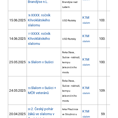
Brandýse n.L.
Brandýse nad
Labem.
XXXX. ročník
78
K1M
15.06.2025
Křivoklátského
103.
USD Roztoky
24/ZS
slalom
slalomu
XXXX. ročník
77
K1M
14.06.2025
Křivoklátského
100.
USD Roztoky
20/ZS
slalom
slalomu
Řeka Otava ,
Sušice - nádraží,
K1M
25.05.2025
Slalom v Sušici
100.
56
kemp u
18/ZS
slalom
železničního
mostu
Řeka Otava ,
Sušice - nádraží,
Slalom v Sušici +
K1M
55
24.05.2025
109.
kemp u
17/ZS
MČR veteránů
slalom
železničního
mostu
2. Český pohár
30
řeka Ploučnice
K1M
20.04.2025
žáků ve slalomu v
59.
ve Stružnici u
39/ZS
slalom