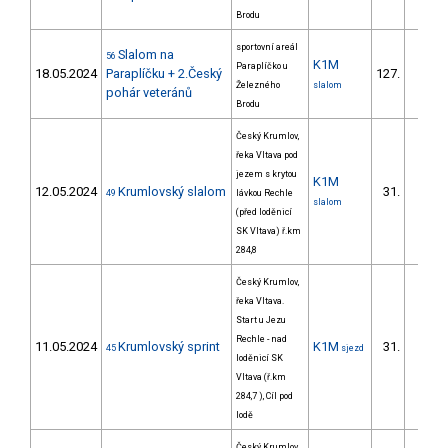
Brodu
sportovní areál
Slalom na
56
K1M
Paraplíčko u
18.05.2024
Paraplíčku + 2.Český
127.
31/ZS
Železného
slalom
pohár veteránů
Brodu
Český Krumlov,
řeka Vltava pod
jezem s krytou
K1M
12.05.2024
Krumlovský slalom
31.
49
lávkou Rechle
7/ZS
slalom
(před loděnicí
SK Vltava) ř.km
284,8
Český Krumlov,
řeka Vltava.
Start u Jezu
Rechle - nad
11.05.2024
Krumlovský sprint
K1M
31.
45
sjezd
8/ZS
loděnicí SK
Vltava (ř.km
284,7 ), Cíl pod
lodě
Český Krumlov,