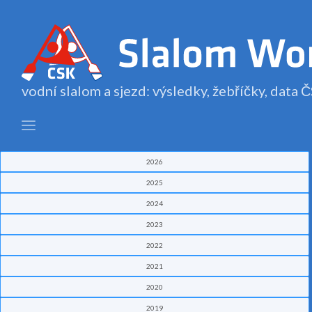
vodní slalom a sjezd: výsledky, žebříčky, data
2026
2025
2024
2023
2022
2021
2020
2019