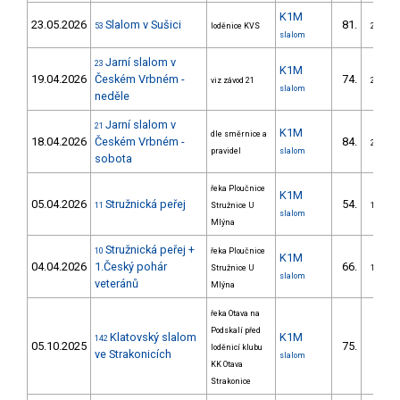
K1M
23.05.2026
Slalom v Sušici
81.
53
loděnice KVS
21/DM
slalom
Jarní slalom v
23
K1M
19.04.2026
Českém Vrbném -
74.
viz závod 21
25/DM
slalom
neděle
Jarní slalom v
21
K1M
dle směrnice a
18.04.2026
Českém Vrbném -
84.
26/DM
pravidel
slalom
sobota
řeka Ploučnice
K1M
05.04.2026
Stružnická peřej
54.
11
Stružnice U
13/DM
slalom
Mlýna
Stružnická peřej +
10
řeka Ploučnice
K1M
04.04.2026
1.Český pohár
66.
Stružnice U
16/DM
slalom
veteránů
Mlýna
řeka Otava na
Podskalí před
Klatovský slalom
K1M
142
05.10.2025
75.
loděnicí klubu
ve Strakonicích
slalom
KK Otava
Strakonice