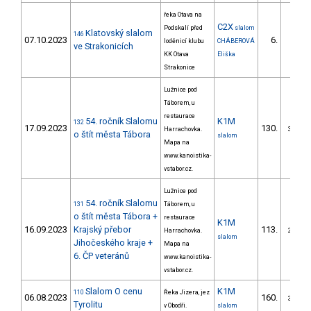
řeka Otava na
C2X
Podskalí před
slalom
Klatovský slalom
146
07.10.2023
6.
loděnicí klubu
CHÁBEROVÁ
1/ZM
ve Strakonicích
KK Otava
Eliška
Strakonice
Lužnice pod
Táborem, u
restaurace
54. ročník Slalomu
K1M
132
17.09.2023
130.
Harrachovka.
30/ZM
o štít města Tábora
slalom
Mapa na
www.kanoistika-
vstabor.cz.
Lužnice pod
54. ročník Slalomu
131
Táborem, u
o štít města Tábora +
restaurace
K1M
16.09.2023
Krajský přebor
113.
Harrachovka.
26/ZM
slalom
Jihočeského kraje +
Mapa na
6. ČP veteránů
www.kanoistika-
vstabor.cz.
Slalom O cenu
K1M
110
Řeka Jizera, jez
06.08.2023
160.
33/ZM
Tyrolitu
v Obodři.
slalom