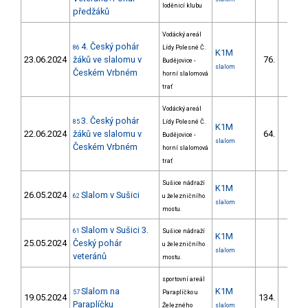
loděnicí klubu
předžáků
Vodácký areál
4. Český pohár
86
Lídy Polesné Č.
K1M
23.06.2024
žáků ve slalomu v
76.
Budějovice -
52/ZS
slalom
Českém Vrbném
horní slalomová
trať
Vodácký areál
3. Český pohár
85
Lídy Polesné Č.
K1M
22.06.2024
žáků ve slalomu v
64.
Budějovice -
48/ZS
slalom
Českém Vrbném
horní slalomová
trať
Sušice nádraží
K1M
26.05.2024
Slalom v Sušici
62
u železničního
slalom
mostu.
Slalom v Sušici 3.
61
Sušice nádraží
K1M
25.05.2024
Český pohár
u železničního
slalom
veteránů
mostu.
sportovní areál
Slalom na
K1M
57
Paraplíčko u
19.05.2024
134.
34/ZS
Paraplíčku
Železného
slalom