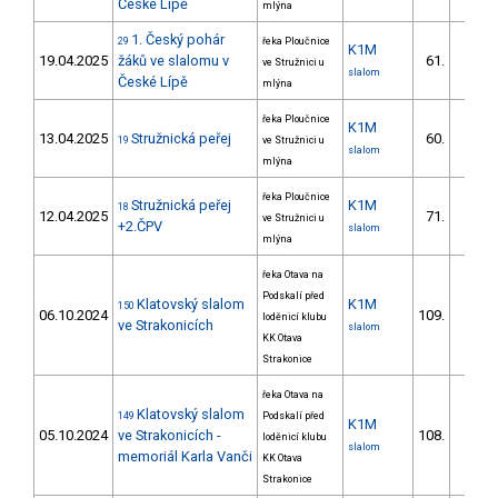
České Lípě
mlýna
1. Český pohár
29
řeka Ploučnice
K1M
19.04.2025
žáků ve slalomu v
61.
ve Stružnici u
38/ZS
slalom
České Lípě
mlýna
řeka Ploučnice
K1M
13.04.2025
Stružnická peřej
60.
19
ve Stružnici u
23/ZS
slalom
mlýna
řeka Ploučnice
Stružnická peřej
K1M
18
12.04.2025
71.
ve Stružnici u
21/ZS
+2.ČPV
slalom
mlýna
řeka Otava na
Podskalí před
Klatovský slalom
K1M
150
06.10.2024
109.
loděnicí klubu
20/ZS
ve Strakonicích
slalom
KK Otava
Strakonice
řeka Otava na
Klatovský slalom
149
Podskalí před
K1M
05.10.2024
ve Strakonicích -
108.
loděnicí klubu
20/ZS
slalom
memoriál Karla Vanči
KK Otava
Strakonice