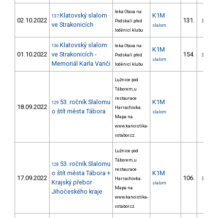
řeka Otava na
Klatovský slalom
K1M
137
02.10.2022
131.
Podskalí před
30/ZM
ve Strakonicích
slalom
loděnicí klubu
Klatovský slalom
136
řeka Otava na
K1M
01.10.2022
ve Strakonicích -
154.
Podskalí před
33/ZM
slalom
Memoriál Karla Vanči
loděnicí klubu
Lužnice pod
Táborem, u
restaurace
53. ročník Slalomu
K1M
129
18.09.2022
Harrachovka.
o štít města Tábora
slalom
Mapa na
www.kanoistika-
vstabor.cz.
Lužnice pod
Táborem, u
53. ročník Slalomu
128
restaurace
o štít města Tábora +
K1M
17.09.2022
106.
Harrachovka.
35/ZM
Krajský přebor
slalom
Mapa na
Jihočeského kraje
www.kanoistika-
vstabor.cz.