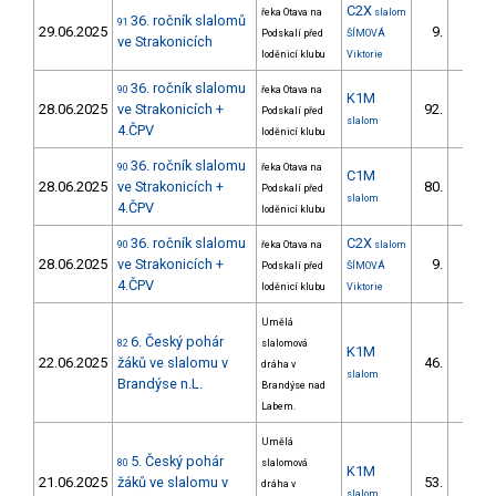
C2X
řeka Otava na
slalom
36. ročník slalomů
91
29.06.2025
9.
Podskalí před
ŠÍMOVÁ
1/ZS
ve Strakonicích
loděnicí klubu
Viktorie
36. ročník slalomu
90
řeka Otava na
K1M
28.06.2025
ve Strakonicích +
92.
Podskalí před
12/ZS
slalom
4.ČPV
loděnicí klubu
36. ročník slalomu
90
řeka Otava na
C1M
28.06.2025
ve Strakonicích +
80.
Podskalí před
15/ZS
slalom
4.ČPV
loděnicí klubu
36. ročník slalomu
C2X
90
řeka Otava na
slalom
28.06.2025
ve Strakonicích +
9.
Podskalí před
ŠÍMOVÁ
1/ZS
4.ČPV
loděnicí klubu
Viktorie
Umělá
6. Český pohár
82
slalomová
K1M
22.06.2025
žáků ve slalomu v
46.
dráha v
33/ZS
slalom
Brandýse n.L.
Brandýse nad
Labem.
Umělá
5. Český pohár
80
slalomová
K1M
21.06.2025
žáků ve slalomu v
53.
dráha v
32/ZS
slalom