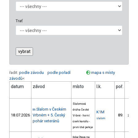
Trať
řadit:
podle závodu
podle pořadí
mapa s místy
závodů
<
datum
závod
místo
l.k.
poř.
v.k.
Slalomová
Slalom v Českém
86
dráha České
K1M
18.07.2026
Vrbném + 5. Český
89.
Vrbné - horní
24/DM
slalom
pohár veteránů
úsek kanálu -
první dvě peřeje
řeka Otava na