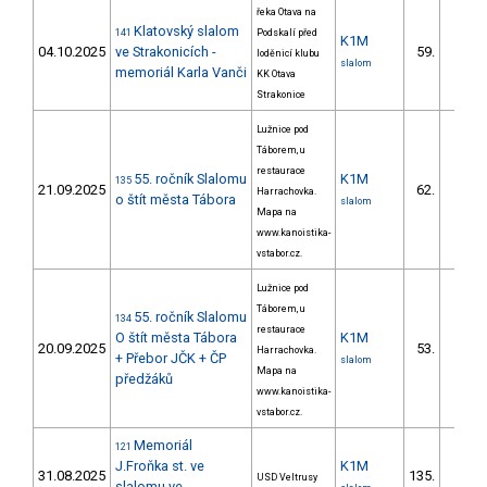
řeka Otava na
Klatovský slalom
141
Podskalí před
K1M
04.10.2025
ve Strakonicích -
59.
loděnicí klubu
slalom
memoriál Karla Vanči
KK Otava
Strakonice
Lužnice pod
Táborem, u
restaurace
55. ročník Slalomu
K1M
135
21.09.2025
62.
Harrachovka.
11/ZS
o štít města Tábora
slalom
Mapa na
www.kanoistika-
vstabor.cz.
Lužnice pod
Táborem, u
55. ročník Slalomu
134
restaurace
O štít města Tábora
K1M
20.09.2025
53.
Harrachovka.
11/ZS
+ Přebor JČK + ČP
slalom
Mapa na
předžáků
www.kanoistika-
vstabor.cz.
Memoriál
121
J.Froňka st. ve
K1M
31.08.2025
135.
USD Veltrusy
22/ZS
slalomu ve