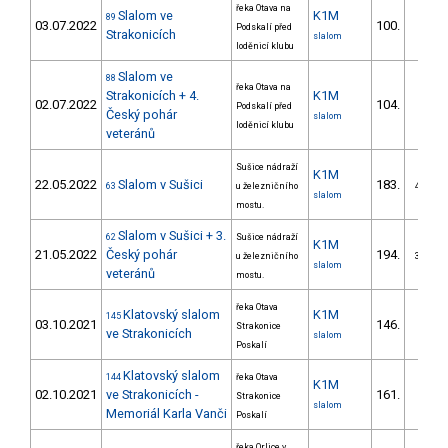
řeka Otava na
Slalom ve
K1M
89
03.07.2022
100.
Podskalí před
7/ZM
Strakonicích
slalom
loděnicí klubu
Slalom ve
88
řeka Otava na
Strakonicích + 4.
K1M
02.07.2022
104.
Podskalí před
8/ZM
Český pohár
slalom
loděnicí klubu
veteránů
Sušice nádraží
K1M
22.05.2022
Slalom v Sušici
183.
63
u železničního
40/ZM
slalom
mostu.
Slalom v Sušici + 3.
62
Sušice nádraží
K1M
21.05.2022
Český pohár
194.
u železničního
38/ZM
slalom
veteránů
mostu.
řeka Otava
Klatovský slalom
K1M
145
03.10.2021
146.
Strakonice
18/PZ
ve Strakonicích
slalom
Poskalí
Klatovský slalom
144
řeka Otava
K1M
02.10.2021
ve Strakonicích -
161.
Strakonice
18/PZ
slalom
Memoriál Karla Vanči
Poskalí
řeka Orlice v