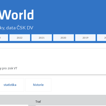
čky, data ČSK DV
3
2022
2021
2020
2019
2
 pro zisk VT
statistika
historie
Trať