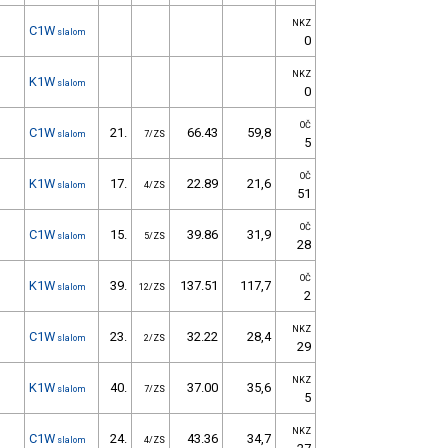
NKZ
C1W
slalom
0
NKZ
K1W
slalom
0
OČ
C1W
21.
66.43
59,8
slalom
7/ZS
5
OČ
K1W
17.
22.89
21,6
slalom
4/ZS
51
OČ
C1W
15.
39.86
31,9
slalom
5/ZS
28
OČ
K1W
39.
137.51
117,7
slalom
12/ZS
2
NKZ
C1W
23.
32.22
28,4
slalom
2/ZS
29
NKZ
K1W
40.
37.00
35,6
slalom
7/ZS
5
NKZ
C1W
24.
43.36
34,7
slalom
4/ZS