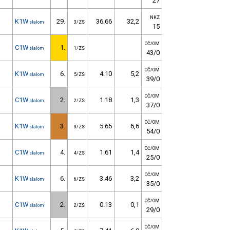
27
NKZ
K1W
29.
36.66
32,2
slalom
3/ZS
15
OČ/OM
C1W
1.
slalom
1/ZS
43/0
OČ/OM
K1W
6.
4.10
5,2
slalom
5/ZS
39/0
OČ/OM
C1W
2.
1.18
1,3
slalom
2/ZS
37/0
OČ/OM
K1W
3.
5.65
6,6
slalom
3/ZS
54/0
OČ/OM
C1W
4.
1.61
1,4
slalom
4/ZS
25/0
OČ/OM
K1W
6.
3.46
3,2
slalom
6/ZS
35/0
OČ/OM
C1W
2.
0.13
0,1
slalom
2/ZS
29/0
OČ/OM