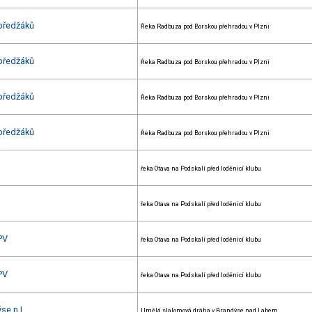
předžáků
Řeka Radbuza pod Borskou přehradou v Plzni
předžáků
Řeka Radbuza pod Borskou přehradou v Plzni
předžáků
Řeka Radbuza pod Borskou přehradou v Plzni
předžáků
Řeka Radbuza pod Borskou přehradou v Plzni
řeka Otava na Podskalí před loděnicí klubu
řeka Otava na Podskalí před loděnicí klubu
PV
řeka Otava na Podskalí před loděnicí klubu
PV
řeka Otava na Podskalí před loděnicí klubu
se n.L.
Umělá slalomová dráha v Brandýse nad Labem.