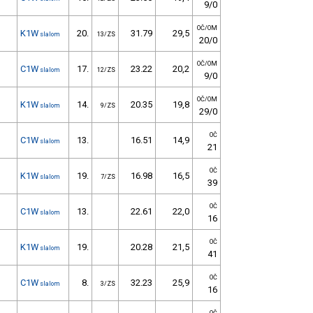
9/0
OČ/OM
K1W
20.
31.79
29,5
slalom
13/ZS
20/0
OČ/OM
C1W
17.
23.22
20,2
slalom
12/ZS
9/0
OČ/OM
K1W
14.
20.35
19,8
slalom
9/ZS
29/0
OČ
C1W
13.
16.51
14,9
slalom
21
OČ
K1W
19.
16.98
16,5
slalom
7/ZS
39
OČ
C1W
13.
22.61
22,0
slalom
16
OČ
K1W
19.
20.28
21,5
slalom
41
OČ
C1W
8.
32.23
25,9
slalom
3/ZS
16