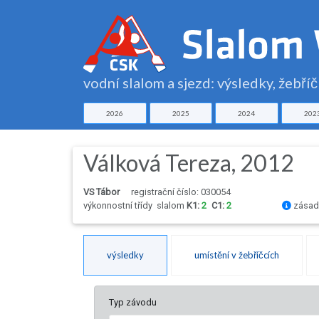
vodní slalom a sjezd: výsledky, žebří
2026
2025
2024
202
Válková Tereza, 2012
VS Tábor
registrační číslo: 030054
výkonnostní třídy
slalom
K1:
2
C1:
2
zásady
výsledky
umístění v žebříčcích
Typ závodu