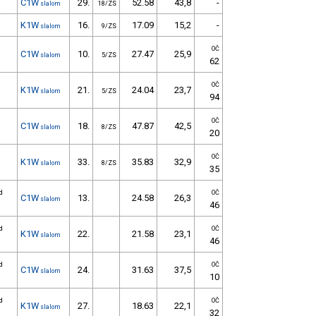
C1W
29.
52.58
43,8
-
slalom
18/ZS
K1W
16.
17.09
15,2
-
slalom
9/ZS
OČ
C1W
10.
27.47
25,9
slalom
5/ZS
62
OČ
K1W
21.
24.04
23,7
slalom
5/ZS
94
OČ
C1W
18.
47.87
42,5
slalom
8/ZS
20
OČ
K1W
33.
35.83
32,9
slalom
8/ZS
35
d
OČ
C1W
13.
24.58
26,3
slalom
46
d
OČ
K1W
22.
21.58
23,1
slalom
46
d
OČ
C1W
24.
31.63
37,5
slalom
10
d
OČ
K1W
27.
18.63
22,1
slalom
32