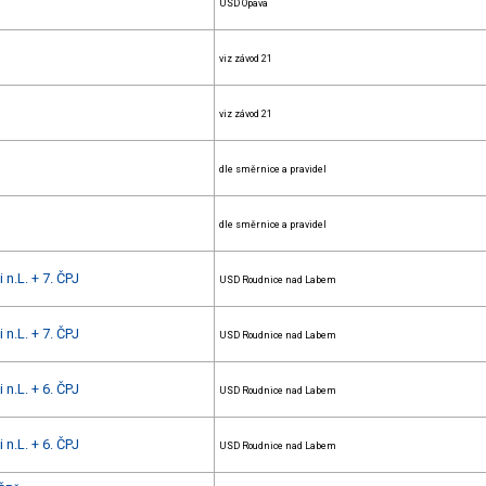
USD Opava
viz závod 21
viz závod 21
dle směrnice a pravidel
dle směrnice a pravidel
 n.L. + 7. ČPJ
USD Roudnice nad Labem
 n.L. + 7. ČPJ
USD Roudnice nad Labem
 n.L. + 6. ČPJ
USD Roudnice nad Labem
 n.L. + 6. ČPJ
USD Roudnice nad Labem