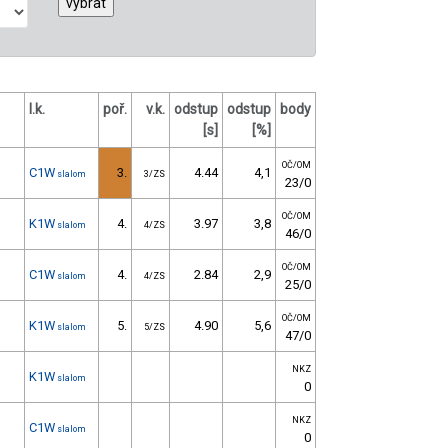
l.k.
poř.
v.k.
odstup
odstup
body
[s]
[%]
OČ/OM
C1W
3.
4.44
4,1
slalom
3/ZS
23/0
OČ/OM
K1W
4.
3.97
3,8
slalom
4/ZS
46/0
OČ/OM
C1W
4.
2.84
2,9
slalom
4/ZS
25/0
OČ/OM
K1W
5.
4.90
5,6
slalom
5/ZS
47/0
NKZ
K1W
slalom
0
NKZ
C1W
slalom
0