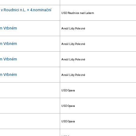
 v Roudnici n.L. + 4.nominační
USD Roudnice nad Labem
kém Vrbném
Areál Lídy Polesné
kém Vrbném
Areál Lídy Polesné
kém Vrbném
Areál Lídy Polesné
kém Vrbném
Areál Lídy Polesné
USD Opava
USD Opava
USD Opava