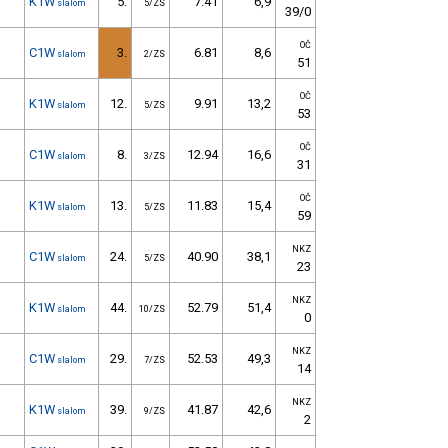
K1W
5.
7.41
6,9
slalom
5/ZS
39/0
OČ
C1W
3.
6.81
8,6
slalom
2/ZS
51
OČ
K1W
12.
9.91
13,2
slalom
5/ZS
53
OČ
C1W
8.
12.94
16,6
slalom
3/ZS
31
OČ
K1W
13.
11.83
15,4
slalom
5/ZS
59
NKZ
C1W
24.
40.90
38,1
slalom
5/ZS
23
NKZ
K1W
44.
52.79
51,4
slalom
10/ZS
0
NKZ
C1W
29.
52.53
49,3
slalom
7/ZS
14
NKZ
K1W
39.
41.87
42,6
slalom
9/ZS
2