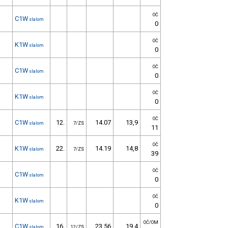
OČ
C1W
slalom
0
OČ
K1W
slalom
0
OČ
C1W
slalom
0
OČ
K1W
slalom
0
OČ
C1W
12.
14.07
13,9
slalom
7/ZS
11
OČ
K1W
22.
14.19
14,8
slalom
7/ZS
39
OČ
C1W
slalom
0
OČ
K1W
slalom
0
OČ/OM
C1W
16.
23.56
19,4
slalom
12/ZS