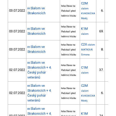
C2M
řeka Otava na
Slalom ve
89
slalom
03.07.2022
6.
Podskalí před
1/ZS
Strakonicích
KVASNIČKA
loděnicí klubu
Matěj
řeka Otava na
Slalom ve
K1M
89
03.07.2022
69.
Podskalí před
6/ZS
Strakonicích
slalom
loděnicí klubu
C2X
řeka Otava na
slalom
Slalom ve
89
03.07.2022
8.
Podskalí před
MAŤKOVÁ
1/ZS
Strakonicích
loděnicí klubu
Simona
Slalom ve
88
řeka Otava na
Strakonicích + 4.
C1M
02.07.2022
37.
Podskalí před
3/ZS
Český pohár
slalom
loděnicí klubu
veteránů
Slalom ve
C2M
88
řeka Otava na
Strakonicích + 4.
slalom
02.07.2022
6.
Podskalí před
1/ZS
Český pohár
KVASNIČKA
loděnicí klubu
veteránů
Matěj
Slalom ve
88
řeka Otava na
Strakonicích + 4.
K1M
02.07.2022
74.