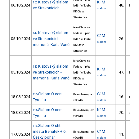
Klatovský slalom
K1M
150
06.10.2024
48.
loděnicí klubu
11/DM
ve Strakonicích
slalom
KK Otava
Strakonice
řeka Otava na
Klatovský slalom
149
Podskalí před
C1M
05.10.2024
ve Strakonicích -
26.
loděnicí klubu
6/DM
slalom
memoriál Karla Vanči
KK Otava
Strakonice
řeka Otava na
Klatovský slalom
149
Podskalí před
K1M
05.10.2024
ve Strakonicích -
47.
loděnicí klubu
13/DM
slalom
memoriál Karla Vanči
KK Otava
Strakonice
Slalom O cenu
C1M
115
Řeka Jizera, jez
18.08.2024
16.
11/DM
Tyrolitu
v Obodři.
slalom
Slalom O cenu
K1M
115
Řeka Jizera, jez
18.08.2024
70.
22/DM
Tyrolitu
v Obodři.
slalom
Slalom O štít
114
města Benátek + 6.
C1M
Řeka Jizera, jez
17.08.2024
11.
7/DM
Český pohár
v Obodři
slalom