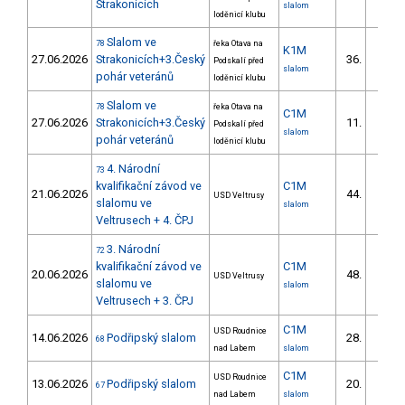
Strakonicích
slalom
loděnicí klubu
Slalom ve
78
řeka Otava na
K1M
27.06.2026
Strakonicích+3.Český
36.
Podskalí před
7/DS
slalom
pohár veteránů
loděnicí klubu
Slalom ve
78
řeka Otava na
C1M
27.06.2026
Strakonicích+3.Český
11.
Podskalí před
2/DS
slalom
pohár veteránů
loděnicí klubu
4. Národní
73
kvalifikační závod ve
C1M
21.06.2026
44.
USD Veltrusy
15/DS
slalomu ve
slalom
Veltrusech + 4. ČPJ
3. Národní
72
kvalifikační závod ve
C1M
20.06.2026
48.
USD Veltrusy
16/DS
slalomu ve
slalom
Veltrusech + 3. ČPJ
C1M
USD Roudnice
14.06.2026
Podřipský slalom
28.
68
7/DS
nad Labem
slalom
C1M
USD Roudnice
13.06.2026
Podřipský slalom
20.
67
5/DS
nad Labem
slalom