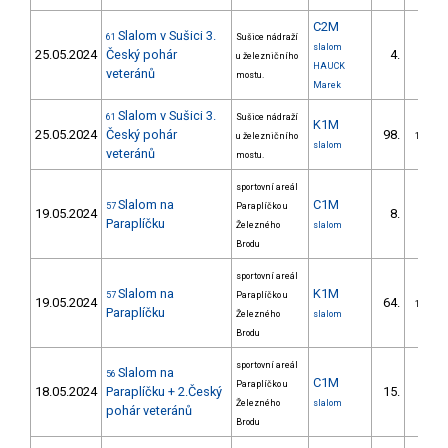
C2M
Slalom v Sušici 3.
61
Sušice nádraží
slalom
25.05.2024
Český pohár
4.
u železničního
1/DS
HAUCK
veteránů
mostu.
Marek
Slalom v Sušici 3.
61
Sušice nádraží
K1M
25.05.2024
Český pohár
98.
u železničního
17/DM
slalom
veteránů
mostu.
sportovní areál
Slalom na
C1M
57
Paraplíčko u
19.05.2024
8.
4/DM
Paraplíčku
Železného
slalom
Brodu
sportovní areál
Slalom na
K1M
57
Paraplíčko u
19.05.2024
64.
12/DM
Paraplíčku
Železného
slalom
Brodu
sportovní areál
Slalom na
56
C1M
Paraplíčko u
18.05.2024
Paraplíčku + 2.Český
15.
4/DM
Železného
slalom
pohár veteránů
Brodu