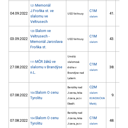
Memoriál
121
J.Froňka st. ve
C1M
04.09.2022
41.
USD Veltrusy
13/ZS
slalomu ve
slalom
Veltrusech
Slalom ve
120
Veltrusech -
C1M
03.09.2022
43.
USD Veltrusy
13/ZS
Memoriál Jaroslava
slalom
Froňka st.
Umělá
MČR žáků ve
111
slalomová
C1M
27.08.2022
slalomu v Brandýse
38.
dráha v
27/ZS
slalom
n.L.
Brandýse nad
Labem.
C2M
Benátky nad
Slalom O cenu
104
Jizerou, řeka
slalom
07.08.2022
9.
3/ZS
Tyrolitu
Jizera, jez v
KVASNIČKA
Obodři.
Matěj
Benátky nad
Slalom O cenu
C1M
104
Jizerou, řeka
07.08.2022
48.
19/ZS
Tyrolitu
Jizera, jez v
slalom