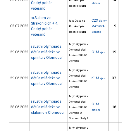
Podskalí před
6/ZS
Český pohár
slalom
loděnicí klubu
veteránů
Slalom ve
88
C2X
řeka Otava na
slalom
Strakonicích + 4.
02.07.2022
9.
Podskalí před
MAŤKOVÁ
1/ZS
Český pohár
loděnicí klubu
Simona
veteránů
Mlýnský potok v
Letní olympiáda
85
Olomouci před
29.06.2022
dětí a mládeže ve
C1M
19.
sjezd
16/ZS
loděnicí SKUP
sprintu v Olomouci
Olomouc
Mlýnský potok v
Letní olympiáda
85
Olomouci před
29.06.2022
dětí a mládeže ve
K1M
37.
sjezd
19/ZS
loděnicí SKUP
sprintu v Olomouci
Olomouc
Mlýnský potok v
Letní olympiáda
84
Olomouci před
C1M
28.06.2022
dětí a mládeže ve
16.
loděnicí SKUP
14/ZS
slalom
slalomu v Olomouci
Olomouc, U
Sportovní haly 2
Mlýnský potok v