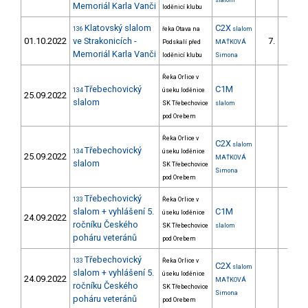
slalom
Memoriál Karla Vanči
loděnicí klubu
Klatovský slalom
C2X
136
řeka Otava na
slalom
01.10.2022
ve Strakonicích -
7.
Podskalí před
MAŤKOVÁ
1/ZS
Memoriál Karla Vanči
loděnicí klubu
Simona
Řeka Orlice v
Třebechovický
C1M
134
úseku loděnice
25.09.2022
slalom
SK Třebechovice
slalom
pod Orebem
Řeka Orlice v
C2X
slalom
Třebechovický
134
úseku loděnice
25.09.2022
MAŤKOVÁ
slalom
SK Třebechovice
Simona
pod Orebem
Třebechovický
133
Řeka Orlice v
slalom + vyhlášení 5.
C1M
úseku loděnice
24.09.2022
ročníku Českého
SK Třebechovice
slalom
poháru veteránů
pod Orebem
Třebechovický
133
Řeka Orlice v
C2X
slalom
slalom + vyhlášení 5.
úseku loděnice
24.09.2022
MAŤKOVÁ
ročníku Českého
SK Třebechovice
Simona
poháru veteránů
pod Orebem