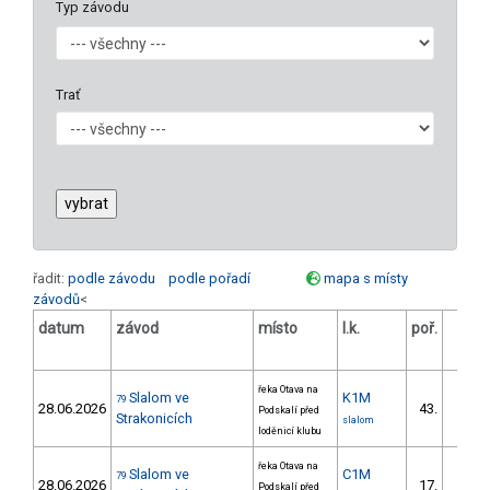
Typ závodu
Trať
řadit:
podle závodu
podle pořadí
mapa s místy
závodů
<
datum
závod
místo
l.k.
poř.
v.k.
řeka Otava na
Slalom ve
K1M
79
28.06.2026
43.
Podskalí před
6/DS
Strakonicích
slalom
loděnicí klubu
řeka Otava na
Slalom ve
C1M
79
28.06.2026
17.
Podskalí před
3/DS