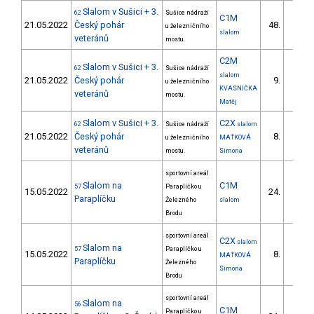
Slalom v Sušici + 3.
62
Sušice nádraží
C1M
21.05.2022
Český pohár
48.
u železničního
12/ZS
slalom
veteránů
mostu.
C2M
Slalom v Sušici + 3.
62
Sušice nádraží
slalom
21.05.2022
Český pohár
9.
u železničního
3/ZS
KVASNIČKA
veteránů
mostu.
Matěj
Slalom v Sušici + 3.
C2X
62
Sušice nádraží
slalom
21.05.2022
Český pohár
8.
u železničního
MAŤKOVÁ
1/ZS
veteránů
mostu.
Simona
sportovní areál
Slalom na
C1M
57
Paraplíčko u
15.05.2022
24.
10/ZS
Paraplíčku
Železného
slalom
Brodu
sportovní areál
C2X
slalom
Slalom na
57
Paraplíčko u
15.05.2022
8.
MAŤKOVÁ
2/ZS
Paraplíčku
Železného
Simona
Brodu
sportovní areál
Slalom na
56
C1M
Paraplíčko u