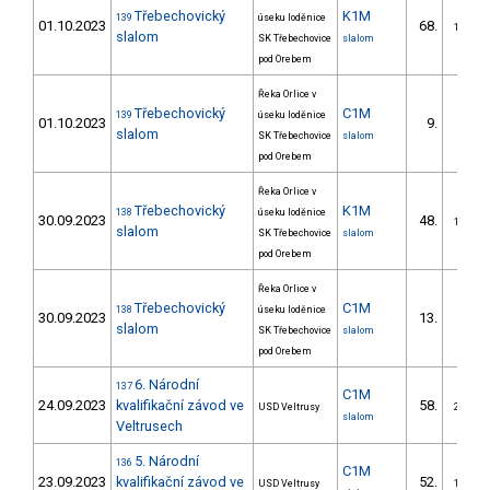
Třebechovický
K1M
139
úseku loděnice
01.10.2023
68.
17/DM
slalom
SK Třebechovice
slalom
pod Orebem
Řeka Orlice v
Třebechovický
C1M
139
úseku loděnice
01.10.2023
9.
5/DM
slalom
SK Třebechovice
slalom
pod Orebem
Řeka Orlice v
Třebechovický
K1M
138
úseku loděnice
30.09.2023
48.
14/DM
slalom
SK Třebechovice
slalom
pod Orebem
Řeka Orlice v
Třebechovický
C1M
138
úseku loděnice
30.09.2023
13.
5/DM
slalom
SK Třebechovice
slalom
pod Orebem
6. Národní
137
C1M
24.09.2023
kvalifikační závod ve
58.
USD Veltrusy
20/DM
slalom
Veltrusech
5. Národní
136
C1M
23.09.2023
kvalifikační závod ve
52.
USD Veltrusy
17/DM