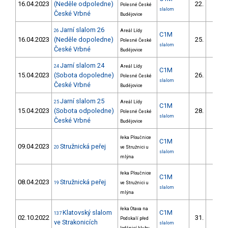
16.04.2023
(Neděle odpoledne)
22.
Polesné České
7/DM
slalom
České Vrbné
Budějovice
Jarní slalom 26
26
Areál Lídy
C1M
16.04.2023
(Neděle dopoledne)
25.
Polesné České
8/DM
slalom
České Vrbné
Budějovice
Jarní slalom 24
24
Areál Lídy
C1M
15.04.2023
(Sobota dopoledne)
26.
Polesné České
9/DM
slalom
České Vrbné
Budějovice
Jarní slalom 25
25
Areál Lídy
C1M
15.04.2023
(Sobota odpoledne)
28.
Polesné České
9/DM
slalom
České Vrbné
Budějovice
řeka Ploučnice
C1M
09.04.2023
Stružnická peřej
20
ve Stružnici u
slalom
mlýna
řeka Ploučnice
C1M
08.04.2023
Stružnická peřej
19
ve Stružnici u
slalom
mlýna
řeka Otava na
Klatovský slalom
C1M
137
02.10.2022
31.
Podskalí před
9/ZS
ve Strakonicích
slalom