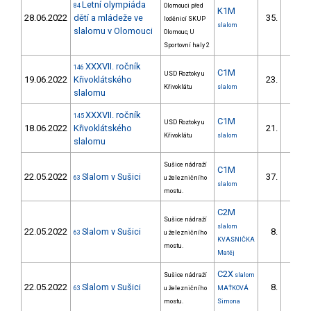
Letní olympiáda
84
Olomouci před
K1M
28.06.2022
dětí a mládeže ve
35.
loděnicí SKUP
20/ZS
slalom
slalomu v Olomouci
Olomouc, U
Sportovní haly 2
XXXVII. ročník
146
C1M
USD Roztoky u
19.06.2022
Křivoklátského
23.
6/ZS
Křivoklátu
slalom
slalomu
XXXVII. ročník
145
C1M
USD Roztoky u
18.06.2022
Křivoklátského
21.
5/ZS
Křivoklátu
slalom
slalomu
Sušice nádraží
C1M
22.05.2022
Slalom v Sušici
37.
63
u železničního
11/ZS
slalom
mostu.
C2M
Sušice nádraží
slalom
22.05.2022
Slalom v Sušici
8.
63
u železničního
3/ZS
KVASNIČKA
mostu.
Matěj
C2X
Sušice nádraží
slalom
22.05.2022
Slalom v Sušici
8.
63
u železničního
MAŤKOVÁ
1/ZS
mostu.
Simona