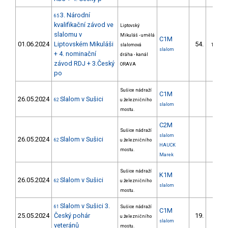
3. Národní
65
kvalifikační závod ve
Liptovský
slalomu v
Mikuláš - umělá
C1M
01.06.2024
Liptovském Mikuláši
54.
slalomová
15/DM
slalom
+ 4. nominační
dráha - kanál
závod RDJ + 3.Český
ORAVA
po
Sušice nádraží
C1M
26.05.2024
Slalom v Sušici
62
u železničního
slalom
mostu.
C2M
Sušice nádraží
slalom
26.05.2024
Slalom v Sušici
62
u železničního
HAUCK
mostu.
Marek
Sušice nádraží
K1M
26.05.2024
Slalom v Sušici
62
u železničního
slalom
mostu.
Slalom v Sušici 3.
61
Sušice nádraží
C1M
25.05.2024
Český pohár
19.
u železničního
4/DM
slalom
veteránů
mostu.