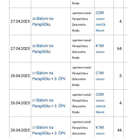
Brodu
C2M
sportovní areál
Slalom na
38
Paraplíčko u
slalom
27.04.2025
4.
1/DS
Paraplíčku
Železného
HAUCK
Brodu
Marek
sportovní areál
Slalom na
K1M
38
Paraplíčko u
27.04.2025
64.
14/DS
Paraplíčku
Železného
slalom
Brodu
sportovní areál
Slalom na
C1M
37
Paraplíčko u
26.04.2025
5.
2/DS
Paraplíčku + 3. ČPV
Železného
slalom
Brodu
C2M
sportovní areál
Slalom na
37
Paraplíčko u
slalom
26.04.2025
4.
1/DS
Paraplíčku + 3. ČPV
Železného
HAUCK
Brodu
Marek
sportovní areál
Slalom na
K1M
37
Paraplíčko u
26.04.2025
44.
11/DS
Paraplíčku + 3. ČPV
Železného
slalom