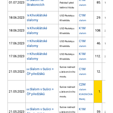
89
01.07.2023
85.
Podskalí před
15/DM
Strakonicích
slalom
loděnicí klubu
Křivoklátské
C1M
78
USD Roztoky u
18.06.2023
29.
10/DM
slalomy
Křivoklátu
slalom
Křivoklátské
K1M
78
USD Roztoky u
18.06.2023
108.
24/DM
slalomy
Křivoklátu
slalom
Křivoklátské
C1M
77
USD Roztoky u
17.06.2023
46.
14/DM
slalomy
Křivoklátu
slalom
Křivoklátské
K1M
77
USD Roztoky u
17.06.2023
112.
24/DM
slalomy
Křivoklátu
slalom
Sušice nádraží
Slalom v Sušici +
C1M
64
21.05.2023
12.
u železničního
5/DM
ČP předžáků
slalom
mostu.
C2M
Sušice nádraží
Slalom v Sušici +
64
slalom
21.05.2023
1.
u železničního
1/DM
ČP předžáků
KVASNIČKA
mostu.
Matěj
Sušice nádraží
Slalom v Sušici +
K1M
64
21.05.2023
59.
u železničního
20/DM