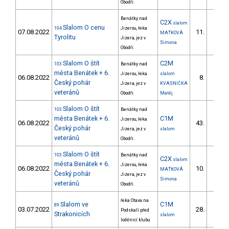
Obodři.
Benátky nad
C2X
slalom
Slalom O cenu
104
Jizerou, řeka
07.08.2022
11.
MAŤKOVÁ
3/ZS
Tyrolitu
Jizera, jez v
Simona
Obodři.
Slalom O štít
C2M
103
Benátky nad
města Benátek + 6.
Jizerou, řeka
slalom
06.08.2022
8.
Český pohár
Jizera, jez v
KVASNIČKA
veteránů
Obodři.
Matěj
Slalom O štít
103
Benátky nad
města Benátek + 6.
C1M
Jizerou, řeka
06.08.2022
43.
Český pohár
Jizera, jez v
slalom
veteránů
Obodři.
Slalom O štít
103
Benátky nad
C2X
slalom
města Benátek + 6.
Jizerou, řeka
06.08.2022
10.
MAŤKOVÁ
3/ZS
Český pohár
Jizera, jez v
Simona
veteránů
Obodři.
řeka Otava na
Slalom ve
C1M
89
03.07.2022
28.
Podskalí před
2/ZS
Strakonicích
slalom
loděnicí klubu