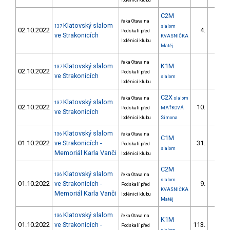
loděnicí klubu
C2M
řeka Otava na
Klatovský slalom
137
slalom
02.10.2022
4.
Podskalí před
2/ZS
ve Strakonicích
KVASNIČKA
loděnicí klubu
Matěj
řeka Otava na
Klatovský slalom
K1M
137
02.10.2022
Podskalí před
ve Strakonicích
slalom
loděnicí klubu
C2X
řeka Otava na
slalom
Klatovský slalom
137
02.10.2022
10.
Podskalí před
MAŤKOVÁ
2/ZS
ve Strakonicích
loděnicí klubu
Simona
Klatovský slalom
136
řeka Otava na
C1M
01.10.2022
ve Strakonicích -
31.
Podskalí před
9/ZS
slalom
Memoriál Karla Vanči
loděnicí klubu
C2M
Klatovský slalom
136
řeka Otava na
slalom
01.10.2022
ve Strakonicích -
9.
Podskalí před
2/ZS
KVASNIČKA
Memoriál Karla Vanči
loděnicí klubu
Matěj
Klatovský slalom
136
řeka Otava na
K1M
01.10.2022
ve Strakonicích -
113.
Podskalí před
27/ZS