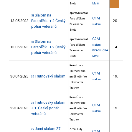
Brodu
Matěj
sportovní areál
Slalom na
58
C1M
Paraplíčko u
13.05.2023
Paraplíčku + 2.Český
20.
6/DM
Železného
slalom
pohár veteránů
Brodu
C2M
sportovní areál
Slalom na
58
Paraplíčko u
slalom
13.05.2023
Paraplíčku + 2.Český
4.
1/DM
Železného
KVASNIČKA
pohár veteránů
Brodu
Matěj
Řeka Úpa -
Trutnov Poříčí -
C1M
30.04.2023
Trutnovský slalom
19.
37
areál loděnice
6/DM
slalom
Lokomotiva
Trutnov
Řeka Úpa -
Trutnovský slalom
36
Trutnov Poříčí -
C1M
29.04.2023
+ 1. Český pohár
15.
areál loděnice
3/DM
slalom
veteránů
Lokomotiva
Trutnov
Jarní slalom 27
27
Areál Lídy
C1M