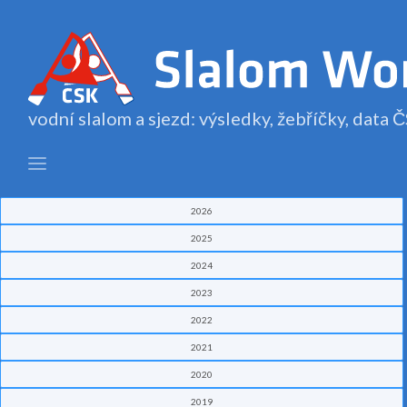
vodní slalom a sjezd: výsledky, žebříčky, data
2026
2025
2024
2023
2022
2021
2020
2019