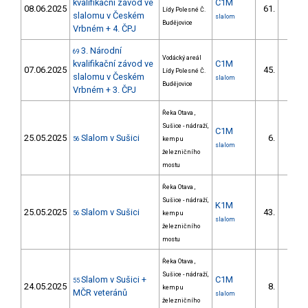
kvalifikační závod ve
C1M
08.06.2025
61.
Lídy Polesné Č.
17/DS
slalomu v Českém
slalom
Budějovice
Vrbném + 4. ČPJ
3. Národní
69
Vodácký areál
kvalifikační závod ve
C1M
07.06.2025
45.
Lídy Polesné Č.
13/DS
slalomu v Českém
slalom
Budějovice
Vrbném + 3. ČPJ
Řeka Otava ,
Sušice - nádraží,
C1M
25.05.2025
Slalom v Sušici
6.
56
kemp u
1/DS
slalom
železničního
mostu
Řeka Otava ,
Sušice - nádraží,
K1M
25.05.2025
Slalom v Sušici
43.
56
kemp u
7/DS
slalom
železničního
mostu
Řeka Otava ,
Sušice - nádraží,
Slalom v Sušici +
C1M
55
24.05.2025
8.
kemp u
2/DS
MČR veteránů
slalom
železničního