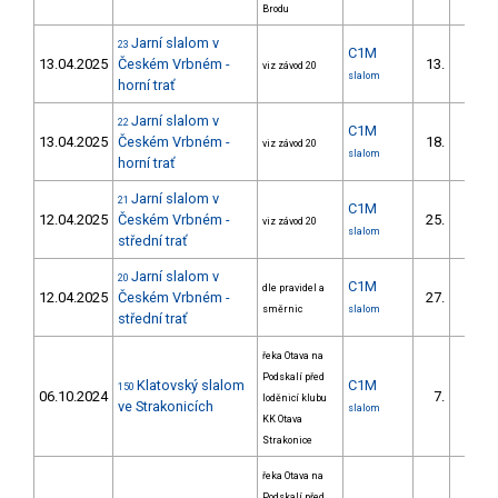
Brodu
Jarní slalom v
23
C1M
13.04.2025
Českém Vrbném -
13.
viz závod 20
slalom
horní trať
Jarní slalom v
22
C1M
13.04.2025
Českém Vrbném -
18.
viz závod 20
slalom
horní trať
Jarní slalom v
21
C1M
12.04.2025
Českém Vrbném -
25.
viz závod 20
6/DS
slalom
střední trať
Jarní slalom v
20
C1M
dle pravidel a
12.04.2025
Českém Vrbném -
27.
směrnic
slalom
střední trať
řeka Otava na
Podskalí před
Klatovský slalom
C1M
150
06.10.2024
7.
loděnicí klubu
2/DM
ve Strakonicích
slalom
KK Otava
Strakonice
řeka Otava na
Podskalí před