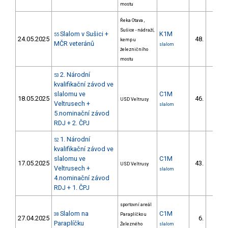
mostu
Řeka Otava ,
Sušice - nádraží,
Slalom v Sušici +
K1M
55
24.05.2025
48.
kemp u
8/DS
MČR veteránů
slalom
železničního
mostu
2. Národní
53
kvalifikační závod ve
slalomu ve
C1M
18.05.2025
46.
USD Veltrusy
14/DS
Veltrusech +
slalom
5.nominační závod
RDJ + 2. ČPJ
1. Národní
52
kvalifikační závod ve
slalomu ve
C1M
17.05.2025
43.
USD Veltrusy
13/DS
Veltrusech +
slalom
4.nominační závod
RDJ + 1. ČPJ
sportovní areál
Slalom na
C1M
38
Paraplíčko u
27.04.2025
6.
2/DS
Paraplíčku
Železného
slalom