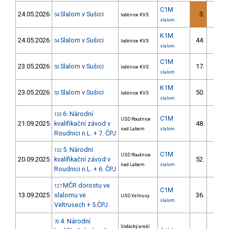
C1M
24.05.2026
Slalom v Sušici
3.
54
loděnice KVS
2/DS
slalom
K1M
24.05.2026
Slalom v Sušici
44.
54
loděnice KVS
8/DS
slalom
C1M
23.05.2026
Slalom v Sušici
17.
53
loděnice KVS
2/DS
slalom
K1M
23.05.2026
Slalom v Sušici
50.
53
loděnice KVS
11/DS
slalom
6. Národní
133
C1M
USD Roudnice
21.09.2025
kvalifikační závod v
48.
15/DS
nad Labem
slalom
Roudnici n.L. + 7. ČPJ
5. Národní
132
C1M
USD Roudnice
20.09.2025
kvalifikační závod v
52.
15/DS
nad Labem
slalom
Roudnici n.L. + 6. ČPJ
MČR dorostu ve
127
C1M
13.09.2025
slalomu ve
36.
USD Veltrusy
16/DS
slalom
Veltrusech + 5.ČPJ
4. Národní
70
Vodácký areál