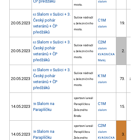
ČP předžáků
slalom
mostu.
Slalom v Sušici + 3.
63
Sušice nádraží
Český pohár
C1M
20.05.2023
19.
u železničního
6/DM
veteránů + ČP
slalom
mostu.
předžáků
Slalom v Sušici + 3.
C2M
63
Sušice nádraží
Český pohár
slalom
20.05.2023
2.
u železničního
1/DM
veteránů + ČP
KVASNIČKA
mostu.
předžáků
Matěj
Slalom v Sušici + 3.
63
Sušice nádraží
Český pohár
K1M
20.05.2023
73.
u železničního
21/DM
veteránů + ČP
slalom
mostu.
předžáků
sportovní areál
Slalom na
C1M
59
Paraplíčko u
14.05.2023
15.
5/DM
Paraplíčku
Železného
slalom
Brodu
C2M
sportovní areál
Slalom na
59
Paraplíčko u
slalom
14.05.2023
3.
1/DM
Paraplíčku
Železného
KVASNIČKA