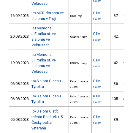
slalom
Veltrusech
MČR dorostu ve
C1M
133
16.09.2023
37.
USD Troja
16/DM
slalomu v Troji
slalom
Memoriál
114
J.Froňka st. ve
C1M
20.08.2023
42.
USD Veltrusy
16/DM
slalomu ve
slalom
Veltrusech
Memoriál
113
J.Froňka st. ve
C1M
19.08.2023
42.
USD Veltrusy
19/DM
slalomu ve
slalom
Veltrusech
Slalom O cenu
C1M
110
Řeka Jizera, jez
06.08.2023
36.
11/DM
Tyrolitu
v Obodři.
slalom
Slalom O cenu
K1M
110
Řeka Jizera, jez
06.08.2023
105.
27/DM
Tyrolitu
v Obodři.
slalom
Slalom O štít
109
města Benátek + 5.
C1M
Řeka Jizera, jez
05.08.2023
39.
12/DM
Český pohár
v Obodři.
slalom
veteránů