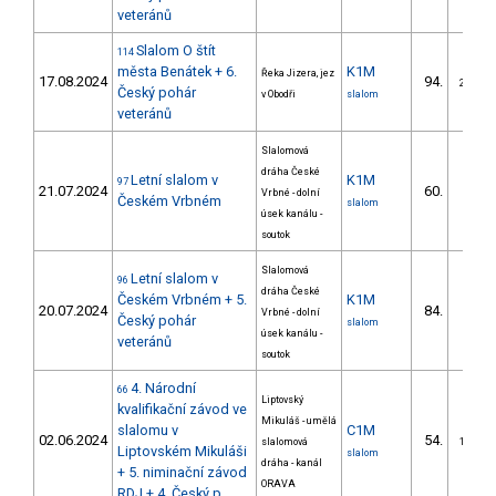
veteránů
Slalom O štít
114
města Benátek + 6.
K1M
Řeka Jizera, jez
17.08.2024
94.
28/DM
Český pohár
v Obodři
slalom
veteránů
Slalomová
dráha České
Letní slalom v
K1M
97
21.07.2024
60.
Vrbné - dolní
9/DM
Českém Vrbném
slalom
úsek kanálu -
soutok
Slalomová
Letní slalom v
96
dráha České
Českém Vrbném + 5.
K1M
20.07.2024
84.
Vrbné - dolní
9/DM
Český pohár
slalom
úsek kanálu -
veteránů
soutok
4. Národní
66
Liptovský
kvalifikační závod ve
Mikuláš - umělá
slalomu v
C1M
02.06.2024
54.
slalomová
16/DM
Liptovském Mikuláši
slalom
dráha - kanál
+ 5. niminační závod
ORAVA
RDJ + 4. Český p