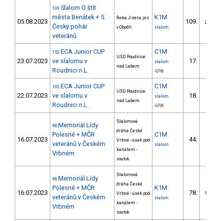
Slalom O štít
109
města Benátek + 5.
K1M
Řeka Jizera, jez
05.08.2023
109.
29/DM
Český pohár
v Obodři.
slalom
veteránů
ECA Junior CUP
C1M
152
USD Roudnice
23.07.2023
ve slalomu v
17.
slalom
nad Labem
Roudnici n.L.
-U16
ECA Junior CUP
C1M
103
USD Roudnice
22.07.2023
ve slalomu v
18.
slalom
nad Labem
Roudnici n.L.
-U16
Slalomová
Memoriál Lídy
98
dráha České
Polesné + MČR
C1M
16.07.2023
44.
Vrbné - úsek pod
8/DM
veteránů v Českém
slalom
kanálem -
Vrbném
soutok
Slalomová
Memoriál Lídy
98
dráha České
Polesné + MČR
K1M
16.07.2023
78.
Vrbné - úsek pod
18/DM
veteránů v Českém
slalom
kanálem -
Vrbném
soutok