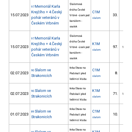
Slalomová
Memoriál Karla
97
dráha České
Krejčího + 4.Český
C1M
15.07.2023
33.
Vrbné - úsek pod
4/DM
pohár veteránů v
slalom
kanálem -
Českém Vrbném
soutok
Slalomová
Memoriál Karla
97
dráha České
Krejčího + 4.Český
K1M
15.07.2023
97.
Vrbné - úsek pod
16/DM
pohár veteránů v
slalom
kanálem -
Českém Vrbném
soutok
řeka Otava na
Slalom ve
C1M
90
02.07.2023
8.
Podskalí před
3/DM
Strakonicích
slalom
loděnicí klubu
řeka Otava na
Slalom ve
K1M
90
02.07.2023
71.
Podskalí před
16/DM
Strakonicích
slalom
loděnicí klubu
řeka Otava na
Slalom ve
C1M
89
01.07.2023
10.
Podskalí před
3/DM
Strakonicích
slalom
loděnicí klubu
řeka Otava na
Slalom ve
K1M