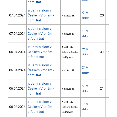
horní trať
Jarní slalom v
21
K1M
07.04.2024
Českém Vrbném -
20.
viz závod 18
slalom
horní trať
Jarní slalom v
20
K1M
07.04.2024
Českém Vrbném -
viz závod 18
slalom
střední trať
Jarní slalom v
18
Areál Lídy
C1M
06.04.2024
Českém Vrbném -
33.
Polesné České
10/DM
slalom
střední trať
Budějovice
Jarní slalom v
19
C1M
06.04.2024
Českém Vrbném -
viz závod 18
slalom
horní trať
Jarní slalom v
19
K1M
06.04.2024
Českém Vrbném -
21.
viz závod 18
3/DM
slalom
horní trať
Jarní slalom v
18
Areál Lídy
K1M
06.04.2024
Českém Vrbném -
Polesné České
slalom
střední trať
Budějovice