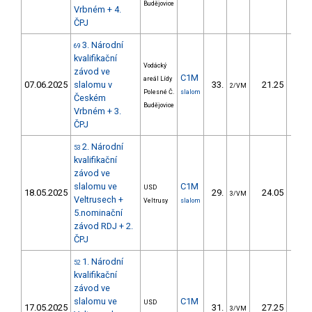
Budějovice
Vrbném + 4.
ČPJ
3. Národní
69
kvalifikační
Vodácký
závod ve
C1M
areál Lídy
07.06.2025
slalomu v
33.
21.25
24
2/VM
Polesné Č.
slalom
Českém
Budějovice
Vrbném + 3.
ČPJ
2. Národní
53
kvalifikační
závod ve
slalomu ve
C1M
USD
18.05.2025
29.
24.05
25
3/VM
Veltrusech +
Veltrusy
slalom
5.nominační
závod RDJ + 2.
ČPJ
1. Národní
52
kvalifikační
závod ve
slalomu ve
C1M
USD
17.05.2025
31.
27.25
29
3/VM