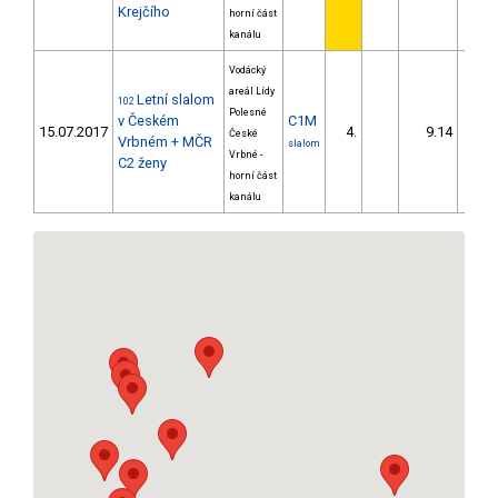
Krejčího
horní část
kanálu
Vodácký
areál Lídy
Letní slalom
102
Polesné
v Českém
C1M
15.07.2017
4.
9.14
11
České
Vrbném + MČR
slalom
Vrbné -
C2 ženy
horní část
kanálu