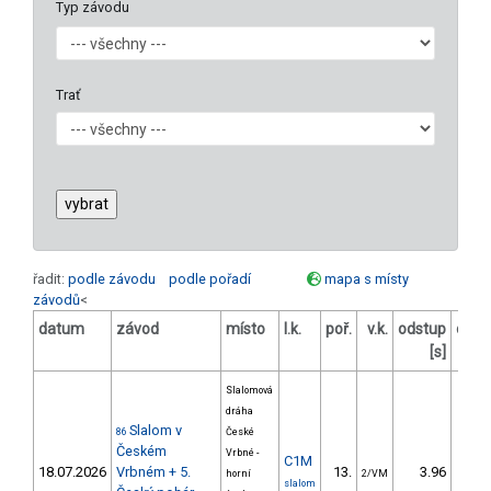
Typ závodu
Trať
řadit:
podle závodu
podle pořadí
mapa s místy
závodů
<
datum
závod
místo
l.k.
poř.
v.k.
odstup
odst
[s]
[
Slalomová
dráha
Slalom v
86
České
Českém
Vrbné -
C1M
18.07.2026
Vrbném + 5.
13.
3.96
horní
2/VM
slalom