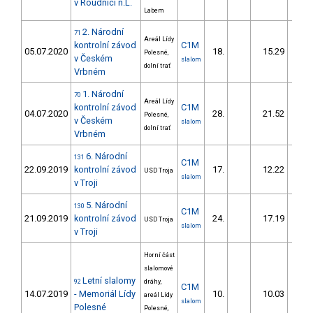
v Roudnici n.L.
Labem
2. Národní
71
Areál Lídy
kontrolní závod
C1M
05.07.2020
18.
15.29
19
Polesné,
v Českém
slalom
dolní trať
Vrbném
1. Národní
70
Areál Lídy
kontrolní závod
C1M
04.07.2020
28.
21.52
29
Polesné,
v Českém
slalom
dolní trať
Vrbném
6. Národní
131
C1M
22.09.2019
kontrolní závod
17.
12.22
13
USD Troja
slalom
v Troji
5. Národní
130
C1M
21.09.2019
kontrolní závod
24.
17.19
17
USD Troja
slalom
v Troji
Horní část
slalomové
Letní slalomy
92
dráhy,
C1M
14.07.2019
- Memoriál Lídy
10.
10.03
13
areál Lídy
slalom
Polesné
Polesné,