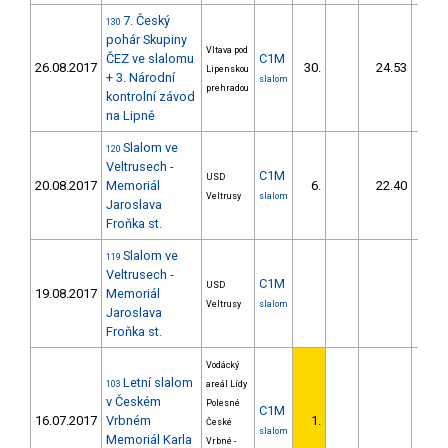
7. Český
130
pohár Skupiny
Vltava pod
ČEZ ve slalomu
C1M
26.08.2017
30.
24.53
22
Lipenskou
+ 3. Národní
slalom
prehradou
kontrolní závod
na Lipně
Slalom ve
120
Veltrusech -
C1M
USD
20.08.2017
Memoriál
6.
22.40
22
Veltrusy
slalom
Jaroslava
Froňka st.
Slalom ve
119
Veltrusech -
C1M
USD
19.08.2017
Memoriál
Veltrusy
slalom
Jaroslava
Froňka st.
Vodácký
Letní slalom
103
areál Lídy
v Českém
Polesné
C1M
16.07.2017
Vrbném
1.
České
slalom
Memoriál Karla
Vrbné -