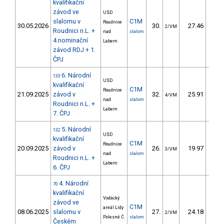
kvalifikační
závod ve
USD
slalomu v
C1M
Roudnice
30.05.2026
30.
27.46
26
2/VM
Roudnici n.L. +
nad
slalom
4.nominační
Labem
závod RDJ + 1.
ČPJ
6. Národní
133
USD
kvalifikační
C1M
Roudnice
21.09.2025
závod v
32.
25.91
27
4/VM
nad
slalom
Roudnici n.L. +
Labem
7. ČPJ
5. Národní
132
USD
kvalifikační
C1M
Roudnice
20.09.2025
závod v
26.
19.97
22
3/VM
nad
slalom
Roudnici n.L. +
Labem
6. ČPJ
4. Národní
70
kvalifikační
Vodácký
závod ve
C1M
areál Lídy
08.06.2025
slalomu v
27.
24.18
28
2/VM
Polesné Č.
slalom
Českém