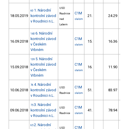
USD
1. Národní
60
C1M
Roudnice
18.05.2019
kontrolní závod
21.
24.29
23
nad
slalom
v Roudnici n.L.
Labem
6. Národní
140
kontrolní závod
C1M
16.09.2018
15.
16.36
21
v Českém
slalom
Vrbném
5. Národní
139
kontrolní závod
C1M
15.09.2018
16.
11.90
15
v Českém
slalom
Vrbném
4. Národní
76
C1M
USD
10.06.2018
kontrolní závod
51.
83.97
85
Roudnice
slalom
v Roudnici n.L.
3. Národní
75
C1M
USD
09.06.2018
kontrolní závod
41.
78.94
78
Roudnice
slalom
v Roudnici n.L.
2. Národní
65
C1M
USD