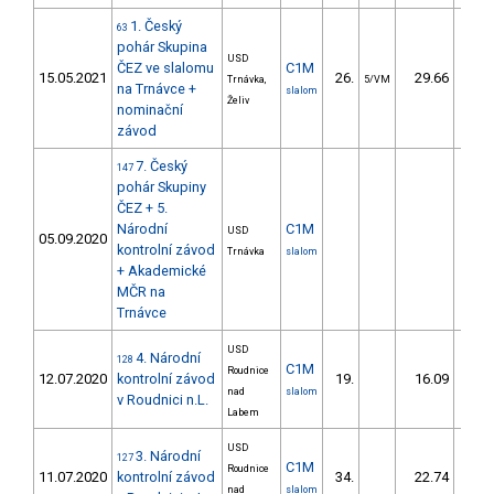
1. Český
63
pohár Skupina
USD
ČEZ ve slalomu
C1M
15.05.2021
26.
29.66
30
Trnávka,
5/VM
na Trnávce +
slalom
Želiv
nominační
závod
7. Český
147
pohár Skupiny
ČEZ + 5.
Národní
C1M
USD
05.09.2020
kontrolní závod
Trnávka
slalom
+ Akademické
MČR na
Trnávce
USD
4. Národní
128
C1M
Roudnice
12.07.2020
kontrolní závod
19.
16.09
17
nad
slalom
v Roudnici n.L.
Labem
USD
3. Národní
127
C1M
Roudnice
11.07.2020
kontrolní závod
34.
22.74
23
nad
slalom