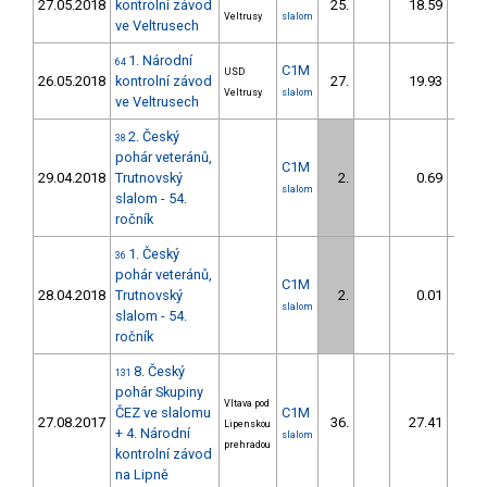
27.05.2018
kontrolní závod
25.
18.59
20
Veltrusy
slalom
ve Veltrusech
1. Národní
64
C1M
USD
26.05.2018
kontrolní závod
27.
19.93
20
Veltrusy
slalom
ve Veltrusech
2. Český
38
pohár veteránů,
C1M
29.04.2018
Trutnovský
2.
0.69
slalom
slalom - 54.
ročník
1. Český
36
pohár veteránů,
C1M
28.04.2018
Trutnovský
2.
0.01
slalom
slalom - 54.
ročník
8. Český
131
pohár Skupiny
Vltava pod
ČEZ ve slalomu
C1M
27.08.2017
36.
27.41
26
Lipenskou
+ 4. Národní
slalom
prehradou
kontrolní závod
na Lipně