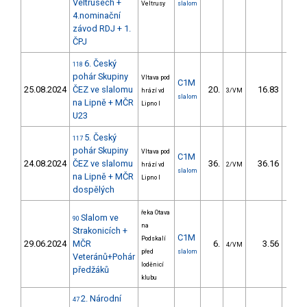
Veltrusech +
Veltrusy
slalom
4.nominační
závod RDJ + 1.
ČPJ
6. Český
118
pohár Skupiny
Vltava pod
C1M
25.08.2024
ČEZ ve slalomu
20.
16.83
15
hrází vd
3/VM
slalom
na Lipně + MČR
Lipno I
U23
5. Český
117
pohár Skupiny
Vltava pod
C1M
24.08.2024
ČEZ ve slalomu
36.
36.16
30
hrází vd
2/VM
slalom
na Lipně + MČR
Lipno I
dospělých
řeka Otava
Slalom ve
90
na
Strakonicích +
C1M
Podskalí
29.06.2024
MČR
6.
3.56
4/VM
před
slalom
Veteránů+Pohár
loděnicí
předžáků
klubu
2. Národní
47