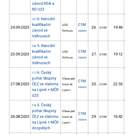
závod RDA a
RD U23
6. Národní
137
kvalifikační
C1M
USD
24.09.2023
26.
19.46
18
3/VM
závod ve
Veltrusy
slalom
Veltrusech
5. Národní
136
kvalifikační
C1M
USD
23.09.2023
27.
19.12
18
3/VM
závod ve
Veltrusy
slalom
Veltrusech
6. Český
117
pohár Skupiny
Vltava pod
C1M
27.08.2023
ČEZ ve slalomu
20.
22.53
20
hrází vd
2/VM
slalom
na Lipně + MČR
Lipno I
U23
5. Český
116
pohár Skupiny
Vltava pod
C1M
26.08.2023
ČEZ ve slalomu
29.
16.42
14
hrází vd
3/VM
slalom
na Lipně + MČR
Lipno I
dospělých