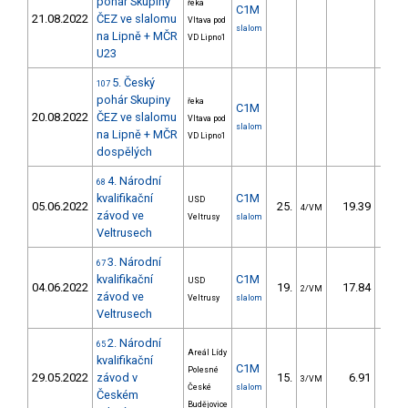
pohár Skupiny
řeka
C1M
21.08.2022
ČEZ ve slalomu
Vltava pod
slalom
na Lipně + MČR
VD Lipno1
U23
5. Český
107
pohár Skupiny
řeka
C1M
20.08.2022
ČEZ ve slalomu
Vltava pod
slalom
na Lipně + MČR
VD Lipno1
dospělých
4. Národní
68
kvalifikační
C1M
USD
05.06.2022
25.
19.39
21
4/VM
závod ve
Veltrusy
slalom
Veltrusech
3. Národní
67
kvalifikační
C1M
USD
04.06.2022
19.
17.84
19
2/VM
závod ve
Veltrusy
slalom
Veltrusech
2. Národní
65
Areál Lídy
kvalifikační
C1M
Polesné
29.05.2022
závod v
15.
6.91
3/VM
České
slalom
Českém
Budějovice