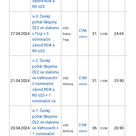
závod RDA a
RD U23
3. Český
36
pohár Skupiny
ČEZ ve slalomu
USD
C1M
27.04.2024
v Troji + 3.
31.
24.65
25
Praha
2/VM
slalom
nominační
Troja
závod RDA a
RD U23
2. Český
31
pohár Skupina
ČEZ ve slalomu
ve Veltrusech+
C1M
USD
21.04.2024
31.
25.90
28
1/VM
2 nominační
Veltrusy
slalom
závod RDA a
RD U23 + 1
nominační zá
1. Český
30
pohár Skupina
ČEZ ve slalomu
C1M
USD
20.04.2024
ve Veltrusech +
36.
26.90
27
2/VM
Veltrusy
slalom
1. nominační