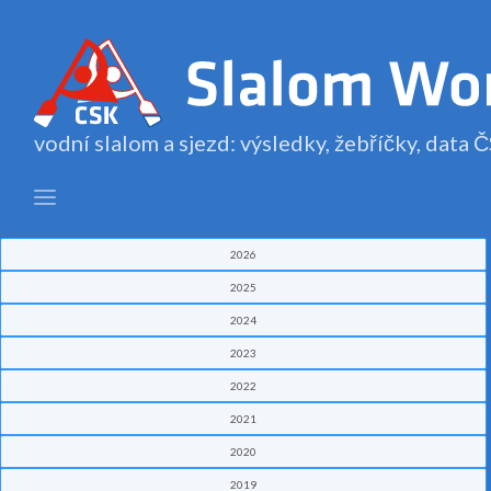
vodní slalom a sjezd: výsledky, žebříčky, data
2026
2025
2024
2023
2022
2021
2020
2019