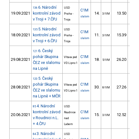
6. Národní
136
USD
C1M
19.09.2021
kontrolní závod
14.
13.50
13
Praha -
3/VM
slalom
v Troji + 7.ČPJ
Troja
5. Národní
135
USD
C1M
18.09.2021
kontrolní závod
11.
15.39
15
Praha -
3/VM
slalom
v Troji + 6.ČPJ
Troja
6. Český
121
pohár Skupina
C1M
Vltava pod
29.08.2021
18.
26.20
23
5/VM
ČEZ ve slalomu
VD Lipno 1
slalom
na Lipně
5. Český
120
pohár Skupina
C1M
Vltava pod
28.08.2021
30.
27.26
24
8/VM
ČEZ ve slalomu
VD Lipno 1
slalom
na Lipně + MČR
4. Národní
85
USD
kontrolní závod
C1M
Roudnice
20.06.2021
15.
12.52
12
3/VM
v Roudnici n.L.
nad
slalom
+ 4.ČPJ
Labem
3. Národní
84
USD