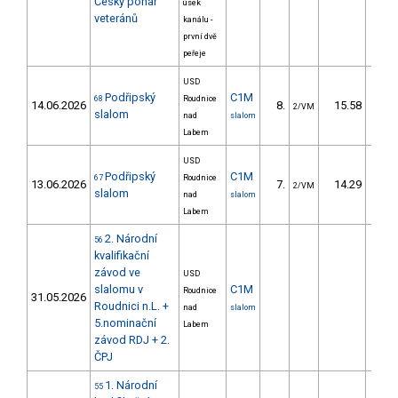
Český pohár
úsek
veteránů
kanálu -
první dvě
peřeje
USD
Podřipský
C1M
68
Roudnice
14.06.2026
8.
15.58
15
2/VM
slalom
nad
slalom
Labem
USD
Podřipský
C1M
67
Roudnice
13.06.2026
7.
14.29
13
2/VM
slalom
nad
slalom
Labem
2. Národní
56
kvalifikační
závod ve
USD
slalomu v
C1M
Roudnice
31.05.2026
Roudnici n.L. +
nad
slalom
5.nominační
Labem
závod RDJ + 2.
ČPJ
1. Národní
55