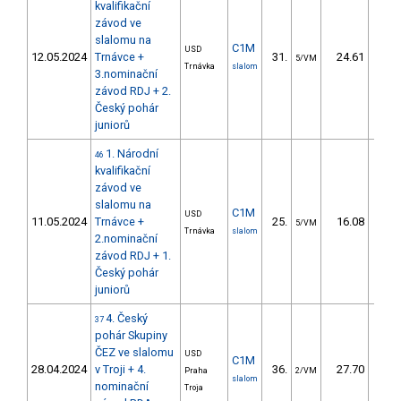
kvalifikační
závod ve
slalomu na
C1M
USD
12.05.2024
Trnávce +
31.
24.61
27
5/VM
Trnávka
slalom
3.nominační
závod RDJ + 2.
Český pohár
juniorů
1. Národní
46
kvalifikační
závod ve
slalomu na
C1M
USD
11.05.2024
Trnávce +
25.
16.08
16
5/VM
Trnávka
slalom
2.nominační
závod RDJ + 1.
Český pohár
juniorů
4. Český
37
pohár Skupiny
ČEZ ve slalomu
USD
C1M
28.04.2024
v Troji + 4.
36.
27.70
28
Praha
2/VM
slalom
nominační
Troja