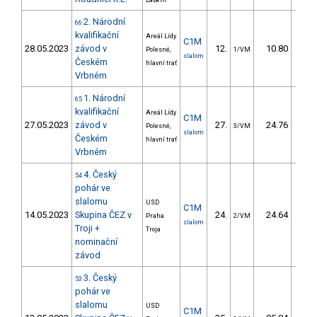
Labem
2. Národní
66
kvalifikační
Areál Lídy
C1M
28.05.2023
závod v
12.
10.80
13
Polesné,
1/VM
slalom
Českém
hlavní trať
Vrbném
1. Národní
65
kvalifikační
Areál Lídy
C1M
27.05.2023
závod v
27.
24.76
27
Polesné,
3/VM
slalom
Českém
hlavní trať
Vrbném
4. Český
54
pohár ve
slalomu
USD
C1M
14.05.2023
Skupina ČEZ v
24.
24.64
24
Praha
2/VM
slalom
Troji +
Troja
nominační
závod
3. Český
53
pohár ve
slalomu
USD
C1M