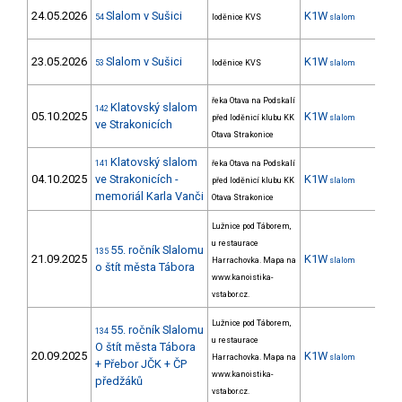
24.05.2026
Slalom v Sušici
K1W
28
54
loděnice KVS
slalom
23.05.2026
Slalom v Sušici
K1W
28
53
loděnice KVS
slalom
řeka Otava na Podskalí
Klatovský slalom
142
05.10.2025
K1W
22
před loděnicí klubu KK
slalom
ve Strakonicích
Otava Strakonice
Klatovský slalom
141
řeka Otava na Podskalí
04.10.2025
ve Strakonicích -
K1W
21
před loděnicí klubu KK
slalom
memoriál Karla Vanči
Otava Strakonice
Lužnice pod Táborem,
u restaurace
55. ročník Slalomu
135
21.09.2025
K1W
18
Harrachovka. Mapa na
slalom
o štít města Tábora
www.kanoistika-
vstabor.cz.
Lužnice pod Táborem,
55. ročník Slalomu
134
u restaurace
O štít města Tábora
20.09.2025
K1W
18
Harrachovka. Mapa na
slalom
+ Přebor JČK + ČP
www.kanoistika-
předžáků
vstabor.cz.