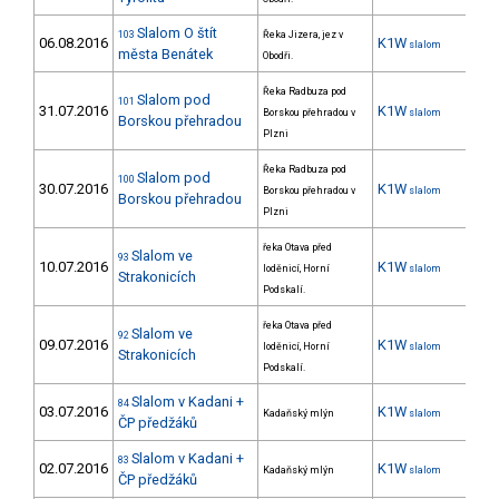
Slalom O štít
103
Řeka Jizera, jez v
06.08.2016
K1W
37
slalom
města Benátek
Obodři.
Řeka Radbuza pod
Slalom pod
101
31.07.2016
K1W
15
Borskou přehradou v
slalom
Borskou přehradou
Plzni
Řeka Radbuza pod
Slalom pod
100
30.07.2016
K1W
17
Borskou přehradou v
slalom
Borskou přehradou
Plzni
řeka Otava před
Slalom ve
93
10.07.2016
K1W
26
loděnicí, Horní
slalom
Strakonicích
Podskalí.
řeka Otava před
Slalom ve
92
09.07.2016
K1W
32
loděnicí, Horní
slalom
Strakonicích
Podskalí.
Slalom v Kadani +
84
03.07.2016
K1W
16
Kadaňský mlýn
slalom
ČP předžáků
Slalom v Kadani +
83
02.07.2016
K1W
12
Kadaňský mlýn
slalom
ČP předžáků