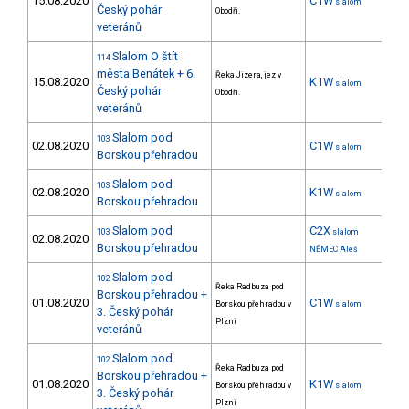
15.08.2020
C1W
16
slalom
Český pohár
Obodři.
veteránů
Slalom O štít
114
města Benátek + 6.
Řeka Jizera, jez v
15.08.2020
K1W
30
slalom
Český pohár
Obodři.
veteránů
Slalom pod
103
02.08.2020
C1W
8
slalom
Borskou přehradou
Slalom pod
103
02.08.2020
K1W
23
slalom
Borskou přehradou
Slalom pod
C2X
103
slalom
02.08.2020
Borskou přehradou
NĚMEC Aleš
Slalom pod
102
Řeka Radbuza pod
Borskou přehradou +
01.08.2020
C1W
7
Borskou přehradou v
slalom
3. Český pohár
Plzni
veteránů
Slalom pod
102
Řeka Radbuza pod
Borskou přehradou +
01.08.2020
K1W
17
Borskou přehradou v
slalom
3. Český pohár
Plzni