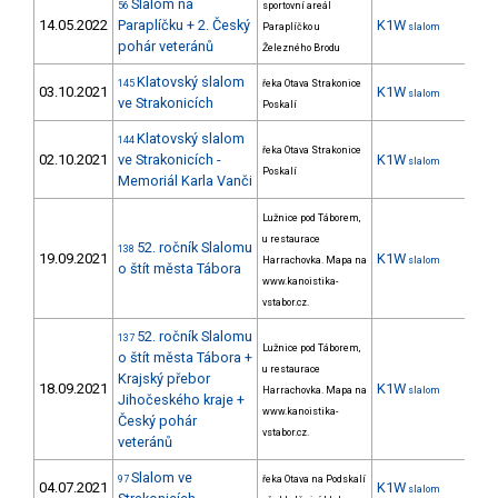
Slalom na
56
sportovní areál
14.05.2022
Paraplíčku + 2. Český
K1W
20
Paraplíčko u
slalom
pohár veteránů
Železného Brodu
Klatovský slalom
145
řeka Otava Strakonice
03.10.2021
K1W
16
slalom
ve Strakonicích
Poskalí
Klatovský slalom
144
řeka Otava Strakonice
02.10.2021
ve Strakonicích -
K1W
23
slalom
Poskalí
Memoriál Karla Vanči
Lužnice pod Táborem,
u restaurace
52. ročník Slalomu
138
19.09.2021
K1W
15
Harrachovka. Mapa na
slalom
o štít města Tábora
www.kanoistika-
vstabor.cz.
52. ročník Slalomu
137
Lužnice pod Táborem,
o štít města Tábora +
u restaurace
Krajský přebor
18.09.2021
K1W
11
Harrachovka. Mapa na
slalom
Jihočeského kraje +
www.kanoistika-
Český pohár
vstabor.cz.
veteránů
Slalom ve
97
řeka Otava na Podskalí
04.07.2021
K1W
32
slalom