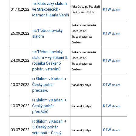
Klatovský slalom
136
řeka Otava na Podskalí
01.10.2022
ve Strakonicích -
K1W
21
slalom
před loděnicí klubu
Memoriál Karla Vanči
Řeka Orlice v úseku
Třebechovický
134
loděnice SK
25.09.2022
K1W
33
slalom
slalom
Třebechovice pod
Orebem
Třebechovický
133
Řeka Orlice v úseku
slalom + vyhlášení 5.
loděnice SK
24.09.2022
K1W
38
slalom
ročníku Českého
Třebechovice pod
poháru veteránů
Orebem
Slalom v Kadani +
91
10.07.2022
Český pohár
C1W
7
Kadaňský mlýn
slalom
předžáků
Slalom v Kadani +
91
10.07.2022
Český pohár
K1W
10
Kadaňský mlýn
slalom
předžáků
Slalom v Kadani +
90
5. Český pohár
09.07.2022
C1W
4
Kadaňský mlýn
slalom
veteránů + Český