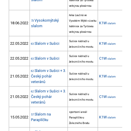
loděnice za Tyršovou
veřejnou plovárnou
řeka Loučná ve
Vysokomýtský
73
Vysokém Mýtě v úseku
18.06.2022
K1W
12
slalom
slalom
loděnice za Tyršovou
veřejnou plovárnou
Sušice nádraží u
22.05.2022
Slalom v Sušici
K1W
28
63
slalom
železničního mostu.
Sušice nádraží u
22.05.2022
Slalom v Sušici
C1W
63
slalom
železničního mostu.
Slalom v Sušici + 3.
62
Sušice nádraží u
21.05.2022
Český pohár
K1W
26
slalom
železničního mostu.
veteránů
Slalom v Sušici + 3.
62
Sušice nádraží u
21.05.2022
Český pohár
C1W
slalom
železničního mostu.
veteránů
sportovní areál
Slalom na
57
15.05.2022
K1W
15
Paraplíčko u
slalom
Paraplíčku
Železného Brodu