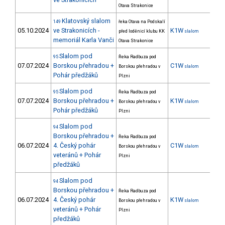
Otava Strakonice
Klatovský slalom
149
řeka Otava na Podskalí
05.10.2024
ve Strakonicích -
K1W
26
před loděnicí klubu KK
slalom
memoriál Karla Vanči
Otava Strakonice
Slalom pod
95
Řeka Radbuza pod
07.07.2024
Borskou přehradou +
C1W
Borskou přehradou v
slalom
Pohár předžáků
Plzni
Slalom pod
95
Řeka Radbuza pod
07.07.2024
Borskou přehradou +
K1W
8
Borskou přehradou v
slalom
Pohár předžáků
Plzni
Slalom pod
94
Borskou přehradou +
Řeka Radbuza pod
06.07.2024
4. Český pohár
C1W
7
Borskou přehradou v
slalom
veteránů + Pohár
Plzni
předžáků
Slalom pod
94
Borskou přehradou +
Řeka Radbuza pod
06.07.2024
4. Český pohár
K1W
11
Borskou přehradou v
slalom
veteránů + Pohár
Plzni
předžáků