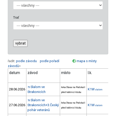
Trať
řadit:
podle závodu
podle pořadí
mapa s místy
závodů
<
datum
závod
místo
l.k.
poř
Slalom ve
79
řeka Otava na Podskalí
28.06.2026
K1W
39
slalom
Strakonicích
před loděnicí klubu
Slalom ve
78
řeka Otava na Podskalí
27.06.2026
Strakonicích+3.Český
K1W
42
slalom
před loděnicí klubu
pohár veteránů