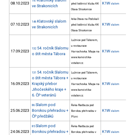
Klatovský slalom
147
08.10.2023
K1W
před loděnicí klubu KK
slalom
ve Strakonicích
Otava Strakonice
řeka Otava na Podskalí
Klatovský slalom
146
07.10.2023
K1W
před loděnicí klubu KK
slalom
ve Strakonicích
Otava Strakonice
Lužnice pod Táborem,
u restaurace
54. ročník Slalomu
132
17.09.2023
K1W
28
Harrachovka. Mapa na
slalom
o štít města Tábora
www.kanoistika-
vstabor.cz.
54. ročník Slalomu
131
Lužnice pod Táborem,
o štít města Tábora +
u restaurace
16.09.2023
Krajský přebor
K1W
28
Harrachovka. Mapa na
slalom
Jihočeského kraje +
www.kanoistika-
6. ČP veteránů
vstabor.cz.
Slalom pod
86
Řeka Radbuza pod
25.06.2023
Borskou přehradou +
K1W
Borskou přehradou v
slalom
ČP předžáků
Plzni
Slalom pod
85
Řeka Radbuza pod
24.06.2023
Borskou přehradou +
K1W
Borskou přehradou v
slalom