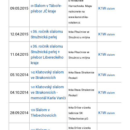
u restaurace
Slalom v Táboře-
39
Harrachovka. Mapu
09.05.2015
K1W
4
slalom
přebor JČ kraje
naleznete na
www.kanoistika-
vstabor.cz.
36. ročník slalomu
9
řeka Ploučnice ve
12.04.2015
K1W
13
slalom
Stružnická peřej
Stružnici u mlýna
36. ročník slalomu
8
Stružnická peřej +
řeka Ploučnice ve
11.04.2015
K1W
7
slalom
přebor Libereckého
Stružnici u mlýna
kraje
Klatovský slalom
142
řeka Otava Strakonice
05.10.2014
K1W
6
slalom
ve Strakonicích
Poskalí
Klatovský slalom
141
řeka Otava Strakonice
04.10.2014
ve Strakonicích -
K1W
5
slalom
Poskalí
memoriál Karla Vanči
řeka Orlice v úseku
Slalom v
139
28.09.2014
K1W
7
loděnice SK
slalom
Třebechovicích
Třebechovice p.O.
řeka Orlice v úseku