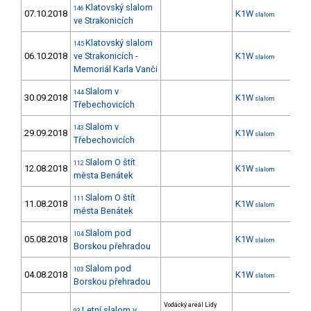
Klatovský slalom
146
07.10.2018
K1W
slalom
ve Strakonicích
Klatovský slalom
145
06.10.2018
ve Strakonicích -
K1W
10
slalom
Memoriál Karla Vanči
Slalom v
144
30.09.2018
K1W
28
slalom
Třebechovicích
Slalom v
143
29.09.2018
K1W
28
slalom
Třebechovicích
Slalom O štít
112
12.08.2018
K1W
27
slalom
města Benátek
Slalom O štít
111
11.08.2018
K1W
24
slalom
města Benátek
Slalom pod
104
05.08.2018
K1W
14
slalom
Borskou přehradou
Slalom pod
103
04.08.2018
K1W
17
slalom
Borskou přehradou
Vodácký areál Lídy
Letní slalom v