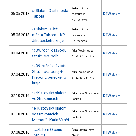
Řeka Lužnice u
Slalom O šít města
42
06.05.2018
K1W
restaurace
slalom
Tábora
Harrachovka
Slalom O štít
41
Řeka Lužnice u
05.05.2018
města Tábora + KP
K1W
28
restaurace
slalom
Jihočeského kraje
Harrachovka
39. ročník závodu
17
řeka Ploučnice ve
08.04.2018
K1W
19
slalom
Stružnická peřej
Stružnici u mlýna
39. ročník závodu
16
Stružnická peřej +
řeka Ploučnice ve
07.04.2018
K1W
9
slalom
Přebor Libereckého
Stružnici u mlýna
kraje
Klatovský slalom
137
řeka Otava Strakonice
02.10.2016
K1W
11
slalom
ve Strakonicích
Poskalí
Klatovský slalom
136
řeka Otava Strakonice
01.10.2016
ve Strakonicích -
K1W
17
slalom
Poskalí
Memoriál Karla Vanči
Slalom O cenu
104
Řeka Jizera, jez v
07.08.2016
K1W
34
slalom
Tyrolitu
Obodři.