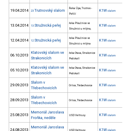
Řeka Úpa, Trutnov -
19.04.2014
Trutnovský slalom
K1W
8
23
slalom
Poříčí
řeka Ploučnice ve
13.04.2014
Stružnická peřej
K1W
10
13
slalom
Stružnici u mlýna,
řeka Ploučnice ve
12.04.2014
Stružnická peřej
K1W
9
12
slalom
Stružnici u mlýna
Klatovský slalom ve
řeka Otava, Strakonice
06.10.2013
K1W
8
slalom
Strakonicích
Podskalí
Klatovský slalom ve
řeka Otava, Strakonice
05.10.2013
K1W
7
slalom
Strakonicích
Podskalí
Slalom v
29.09.2013
K1W
8
Orlice, Třebechovice
slalom
Třebechovicích
Slalom v
28.09.2013
K1W
9
Orlice, Třebechovice
slalom
Třebechovicích
Memoriál Jaroslava
25.08.2013
K1W
15
USD Veltrusy
slalom
Froňka, neděle
Memoriál Jaroslava
24.08.2013
K1W
12
USD Veltrusy
slalom