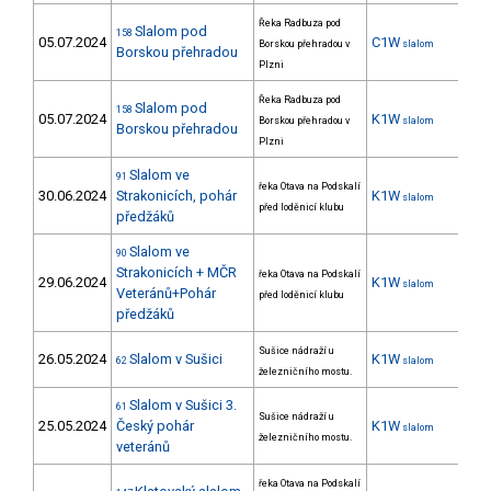
Řeka Radbuza pod
Slalom pod
158
05.07.2024
C1W
Borskou přehradou v
slalom
Borskou přehradou
Plzni
Řeka Radbuza pod
Slalom pod
158
05.07.2024
K1W
Borskou přehradou v
slalom
Borskou přehradou
Plzni
Slalom ve
91
řeka Otava na Podskalí
30.06.2024
Strakonicích, pohár
K1W
25
slalom
před loděnicí klubu
předžáků
Slalom ve
90
Strakonicích + MČR
řeka Otava na Podskalí
29.06.2024
K1W
39
slalom
Veteránů+Pohár
před loděnicí klubu
předžáků
Sušice nádraží u
26.05.2024
Slalom v Sušici
K1W
62
slalom
železničního mostu.
Slalom v Sušici 3.
61
Sušice nádraží u
25.05.2024
Český pohár
K1W
50
slalom
železničního mostu.
veteránů
řeka Otava na Podskalí