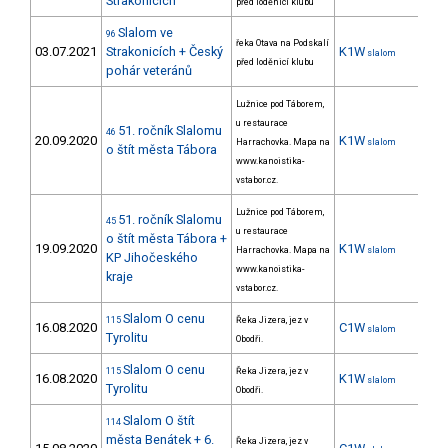
Strakonicích
před loděnicí klubu
Slalom ve
96
řeka Otava na Podskalí
03.07.2021
Strakonicích + Český
K1W
38
slalom
před loděnicí klubu
pohár veteránů
Lužnice pod Táborem,
u restaurace
51. ročník Slalomu
46
20.09.2020
K1W
24
Harrachovka. Mapa na
slalom
o štít města Tábora
www.kanoistika-
vstabor.cz.
Lužnice pod Táborem,
51. ročník Slalomu
45
u restaurace
o štít města Tábora +
19.09.2020
K1W
21
Harrachovka. Mapa na
slalom
KP Jihočeského
www.kanoistika-
kraje
vstabor.cz.
Slalom O cenu
115
Řeka Jizera, jez v
16.08.2020
C1W
slalom
Tyrolitu
Obodři.
Slalom O cenu
115
Řeka Jizera, jez v
16.08.2020
K1W
36
slalom
Tyrolitu
Obodři.
Slalom O štít
114
města Benátek + 6.
Řeka Jizera, jez v