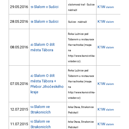
slalomová trať - Sušice
29.05.2016
Slalom v Sušici
K1W
23
59
slalom
nádraží
28.05.2016
Slalom v Sušici
K1W
23
58
Sušice - nádraží
slalom
Řeka Lužnice pod
Táborem u restaurace
Slalom O štít
43
Harrachovka (mapa
08.05.2016
K1W
10
slalom
města Tábora
na
http://www.kanoistika-
vstabor.cz).
Řeka Lužnice pod
Slalom O štít
42
Táborem u restaurace
města Tábora +
Harrachovka (mapa
07.05.2016
K1W
12
slalom
Přebor Jihočeského
na
kraje
http://www.kanoistika-
vstabor.cz)
Slalom ve
94
řeka Otava, Strakonice
12.07.2015
K1W
7
slalom
Strakonicích
Podskalí
Slalom ve
93
řeka Otava, Strakonice
11.07.2015
K1W
6
slalom
Strakonicích
Podskalí