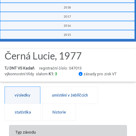
2018
2017
2016
2015
Černá Lucie, 1977
TJ DNT VS Kadaň
registrační číslo: 047013
výkonnostní třídy
slalom
K1:
3
zásady pro zisk VT
výsledky
umístění v žebříčcích
statistika
historie
Typ závodu