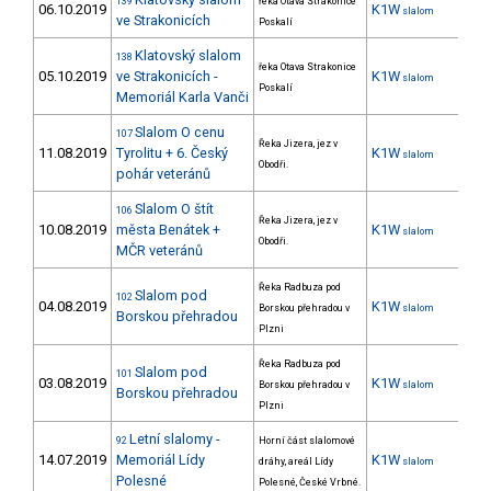
139
řeka Otava Strakonice
06.10.2019
K1W
slalom
ve Strakonicích
Poskalí
Klatovský slalom
138
řeka Otava Strakonice
05.10.2019
ve Strakonicích -
K1W
slalom
Poskalí
Memoriál Karla Vanči
Slalom O cenu
107
Řeka Jizera, jez v
11.08.2019
Tyrolitu + 6. Český
K1W
slalom
Obodři.
pohár veteránů
Slalom O štít
106
Řeka Jizera, jez v
10.08.2019
města Benátek +
K1W
slalom
Obodři.
MČR veteránů
Řeka Radbuza pod
Slalom pod
102
04.08.2019
K1W
10
Borskou přehradou v
slalom
Borskou přehradou
Plzni
Řeka Radbuza pod
Slalom pod
101
03.08.2019
K1W
10
Borskou přehradou v
slalom
Borskou přehradou
Plzni
Letní slalomy -
92
Horní část slalomové
14.07.2019
Memoriál Lídy
K1W
36
dráhy, areál Lídy
slalom
Polesné
Polesné, České Vrbné.