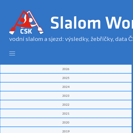
vodní slalom a sjezd: výsledky, žebříčky, data
2026
2025
2024
2023
2022
2021
2020
2019