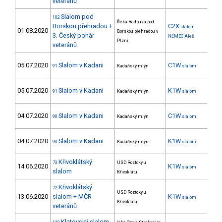
veteránů
Slalom pod
102
Řeka Radbuza pod
Borskou přehradou +
C2X
slalom
01.08.2020
11
Borskou přehradou v
3. Český pohár
NĚMEC Aleš
Plzni
veteránů
05.07.2020
Slalom v Kadani
C1W
4
91
Kadaňský mlýn
slalom
05.07.2020
Slalom v Kadani
K1W
12
91
Kadaňský mlýn
slalom
04.07.2020
Slalom v Kadani
C1W
3
90
Kadaňský mlýn
slalom
04.07.2020
Slalom v Kadani
K1W
14
90
Kadaňský mlýn
slalom
Křivoklátský
73
USD Roztoky u
14.06.2020
K1W
35
slalom
slalom
Křivoklátu
Křivoklátský
72
USD Roztoky u
13.06.2020
slalom + MČR
K1W
47
slalom
Křivoklátu
veteránů
Klatovský slalom