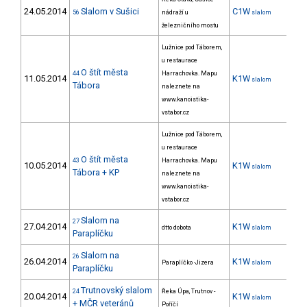
24.05.2014
Slalom v Sušici
C1W
7
56
nádraží u
slalom
železničního mostu
Lužnice pod Táborem,
u restaurace
O štít města
44
Harrachovka. Mapu
11.05.2014
K1W
7
slalom
Tábora
naleznete na
www.kanoistika-
vstabor.cz
Lužnice pod Táborem,
u restaurace
O štít města
43
Harrachovka. Mapu
10.05.2014
K1W
8
slalom
Tábora + KP
naleznete na
www.kanoistika-
vstabor.cz
Slalom na
27
27.04.2014
K1W
14
dtto dobota
slalom
Paraplíčku
Slalom na
26
26.04.2014
K1W
7
Paraplíčko -Jizera
slalom
Paraplíčku
Trutnovský slalom
24
Řeka Úpa, Trutnov -
20.04.2014
K1W
9
slalom
+ MČR veteránů
Poříčí