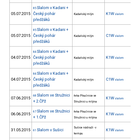
Slalom v Kadani +
85
05.07.2015
Český pohár
K1W
3
Kadaňský mlýn
slalom
předžáků
Slalom v Kadani +
85
05.07.2015
Český pohár
C1W
1
Kadaňský mlýn
slalom
předžáků
Slalom v Kadani +
84
04.07.2015
Český pohár
K1W
3
Kadaňský mlýn
slalom
předžáků
Slalom v Kadani +
84
04.07.2015
Český pohár
C1W
1
Kadaňský mlýn
slalom
předžáků
Slalom ve Stružnici
68
řeka Ploučnice ve
07.06.2015
K1W
9
slalom
+ 2.ČPž
Stružnici u mlýna
Slalom ve Stružnici
67
řeka Ploučnice ve
06.06.2015
K1W
12
slalom
+ 1.ČPž
Stružnici u mlýna
Sušice nádraží - v
31.05.2015
Slalom v Sušici
K1W
10
61
slalom
kempu