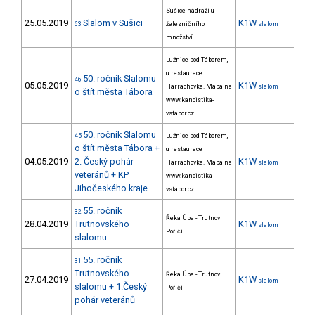
Sušice nádraží u
25.05.2019
Slalom v Sušici
K1W
36
63
železničního
slalom
množství
Lužnice pod Táborem,
u restaurace
50. ročník Slalomu
46
05.05.2019
K1W
43
Harrachovka. Mapa na
slalom
o štít města Tábora
www.kanoistika-
vstabor.cz.
50. ročník Slalomu
45
Lužnice pod Táborem,
o štít města Tábora +
u restaurace
04.05.2019
2. Český pohár
K1W
46
Harrachovka. Mapa na
slalom
veteránů + KP
www.kanoistika-
Jihočeského kraje
vstabor.cz.
55. ročník
32
Řeka Úpa - Trutnov
28.04.2019
Trutnovského
K1W
slalom
Poříčí
slalomu
55. ročník
31
Trutnovského
Řeka Úpa - Trutnov
27.04.2019
K1W
slalom
slalomu + 1.Český
Poříčí
pohár veteránů