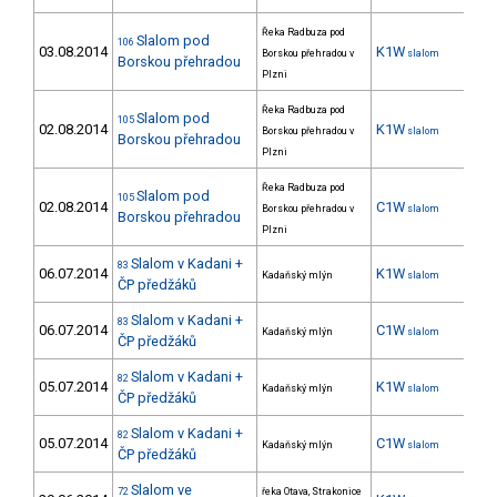
Řeka Radbuza pod
Slalom pod
106
03.08.2014
K1W
3
Borskou přehradou v
slalom
Borskou přehradou
Plzni
Řeka Radbuza pod
Slalom pod
105
02.08.2014
K1W
4
Borskou přehradou v
slalom
Borskou přehradou
Plzni
Řeka Radbuza pod
Slalom pod
105
02.08.2014
C1W
2
Borskou přehradou v
slalom
Borskou přehradou
Plzni
Slalom v Kadani +
83
06.07.2014
K1W
4
Kadaňský mlýn
slalom
ČP předžáků
Slalom v Kadani +
83
06.07.2014
C1W
3
Kadaňský mlýn
slalom
ČP předžáků
Slalom v Kadani +
82
05.07.2014
K1W
4
Kadaňský mlýn
slalom
ČP předžáků
Slalom v Kadani +
82
05.07.2014
C1W
2
Kadaňský mlýn
slalom
ČP předžáků
Slalom ve
72
řeka Otava, Strakonice