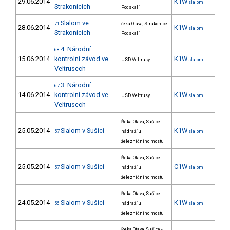
29.06.2014
K1W
4
slalom
Strakonicích
Podskalí
Slalom ve
71
řeka Otava, Strakonice
28.06.2014
K1W
9
slalom
Strakonicích
Podskalí
4. Národní
68
15.06.2014
kontrolní závod ve
K1W
30
USD Veltrusy
slalom
Veltrusech
3. Národní
67
14.06.2014
kontrolní závod ve
K1W
33
USD Veltrusy
slalom
Veltrusech
Řeka Otava, Sušice -
25.05.2014
Slalom v Sušici
K1W
12
57
nádraží u
slalom
železničního mostu
Řeka Otava, Sušice -
25.05.2014
Slalom v Sušici
C1W
7
57
nádraží u
slalom
železničního mostu
Řeka Otava, Sušice -
24.05.2014
Slalom v Sušici
K1W
12
56
nádraží u
slalom
železničního mostu
Řeka Otava, Sušice -