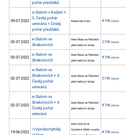
pohár předžáků
Slalom v Kadani +
90
5. Český pohár
09.07.2022
K1W
15
Kadaňský mlýn
slalom
veteránů + Český
pohár předžáků
Slalom ve
89
řeka Otava na Podskalí
03.07.2022
C1W
slalom
Strakonicích
před loděnicí klubu
Slalom ve
89
řeka Otava na Podskalí
03.07.2022
K1W
15
slalom
Strakonicích
před loděnicí klubu
Slalom ve
88
Strakonicích + 4.
řeka Otava na Podskalí
02.07.2022
C1W
9
slalom
Český pohár
před loděnicí klubu
veteránů
Slalom ve
88
Strakonicích + 4.
řeka Otava na Podskalí
02.07.2022
K1W
13
slalom
Český pohár
před loděnicí klubu
veteránů
řeka Loučná ve
Vysokomýtský
75
Vysokém Mýtě v úseku
19.06.2022
K1W
14
slalom
slalom