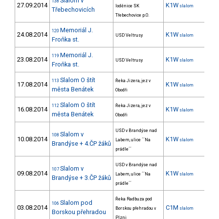
Slalom v
138
27.09.2014
K1W
7
loděnice SK
slalom
Třebechovicích
Třebechovice p.O.
Memoriál J.
120
24.08.2014
K1W
12
USD Veltrusy
slalom
Froňka st.
Memoriál J.
119
23.08.2014
K1W
12
USD Veltrusy
slalom
Froňka st.
Slalom O štít
113
Řeka Jizera, jez v
17.08.2014
K1W
13
slalom
města Benátek
Obodři
Slalom O štít
112
Řeka Jizera, jez v
16.08.2014
K1W
7
slalom
města Benátek
Obodři
USD v Brandýse nad
Slalom v
108
10.08.2014
K1W
20
Labem, ulice ´´Na
slalom
Brandýse + 4.ČP žáků
prádle´´
USD v Brandýse nad
Slalom v
107
09.08.2014
K1W
17
Labem, ulice ´´Na
slalom
Brandýse + 3.ČP žáků
prádle´´
Řeka Radbuza pod
Slalom pod
106
03.08.2014
C1M
18
Borskou přehradou v
slalom
Borskou přehradou
Plzni