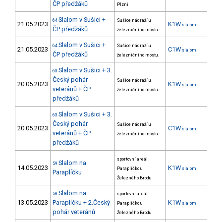
ČP předžáků
Plzni
Slalom v Sušici +
64
Sušice nádraží u
21.05.2023
K1W
19
slalom
ČP předžáků
železničního mostu.
Slalom v Sušici +
64
Sušice nádraží u
21.05.2023
C1W
slalom
ČP předžáků
železničního mostu.
Slalom v Sušici + 3.
63
Český pohár
Sušice nádraží u
20.05.2023
K1W
17
slalom
veteránů + ČP
železničního mostu.
předžáků
Slalom v Sušici + 3.
63
Český pohár
Sušice nádraží u
20.05.2023
C1W
slalom
veteránů + ČP
železničního mostu.
předžáků
sportovní areál
Slalom na
59
14.05.2023
K1W
27
Paraplíčko u
slalom
Paraplíčku
Železného Brodu
Slalom na
58
sportovní areál
13.05.2023
Paraplíčku + 2.Český
K1W
Paraplíčko u
slalom
pohár veteránů
Železného Brodu