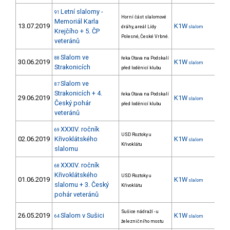
Letní slalomy -
91
Horní část slalomové
Memoriál Karla
13.07.2019
K1W
37
dráhy, areál Lídy
slalom
Krejčího + 5. ČP
Polesné, České Vrbné.
veteránů
Slalom ve
88
řeka Otava na Podskalí
30.06.2019
K1W
35
slalom
Strakonicích
před loděnicí klubu
Slalom ve
87
Strakonicích + 4.
řeka Otava na Podskalí
29.06.2019
K1W
35
slalom
Český pohár
před loděnicí klubu
veteránů
XXXIV. ročník
69
USD Roztoky u
02.06.2019
Křivoklátského
K1W
36
slalom
Křivoklátu
slalomu
XXXIV. ročník
68
Křivoklátského
USD Roztoky u
01.06.2019
K1W
38
slalom
slalomu + 3. Český
Křivoklátu
pohár veteránů
Sušice nádraží - u
26.05.2019
Slalom v Sušici
K1W
32
64
slalom
železničního mostu