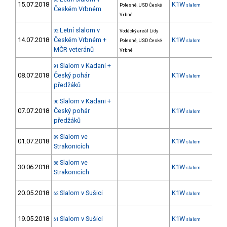
93
15.07.2018
K1W
27
Polesné, USD České
slalom
Českém Vrbném
Vrbné
Letní slalom v
92
Vodácký areál Lídy
14.07.2018
Českém Vrbném +
K1W
33
Polesné, USD České
slalom
MČR veteránů
Vrbné
Slalom v Kadani +
91
08.07.2018
Český pohár
K1W
15
slalom
předžáků
Slalom v Kadani +
90
07.07.2018
Český pohár
K1W
21
slalom
předžáků
Slalom ve
89
01.07.2018
K1W
34
slalom
Strakonicích
Slalom ve
88
30.06.2018
K1W
38
slalom
Strakonicích
20.05.2018
Slalom v Sušici
K1W
62
slalom
19.05.2018
Slalom v Sušici
K1W
34
61
slalom