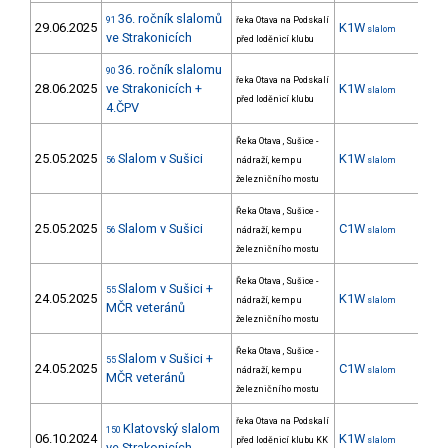
36. ročník slalomů
91
řeka Otava na Podskalí
29.06.2025
K1W
44
slalom
ve Strakonicích
před loděnicí klubu
36. ročník slalomu
90
řeka Otava na Podskalí
28.06.2025
ve Strakonicích +
K1W
46
slalom
před loděnicí klubu
4.ČPV
Řeka Otava , Sušice -
25.05.2025
Slalom v Sušici
K1W
45
56
nádraží, kemp u
slalom
železničního mostu
Řeka Otava , Sušice -
25.05.2025
Slalom v Sušici
C1W
56
nádraží, kemp u
slalom
železničního mostu
Řeka Otava , Sušice -
Slalom v Sušici +
55
24.05.2025
K1W
44
nádraží, kemp u
slalom
MČR veteránů
železničního mostu
Řeka Otava , Sušice -
Slalom v Sušici +
55
24.05.2025
C1W
18
nádraží, kemp u
slalom
MČR veteránů
železničního mostu
řeka Otava na Podskalí
Klatovský slalom
150
06.10.2024
K1W
25
před loděnicí klubu KK
slalom
ve Strakonicích