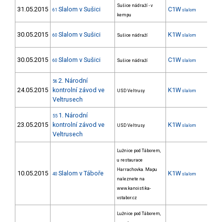
Sušice nádraží - v
31.05.2015
Slalom v Sušici
C1W
6
61
slalom
kempu
30.05.2015
Slalom v Sušici
K1W
13
60
Sušice nádraží
slalom
30.05.2015
Slalom v Sušici
C1W
5
60
Sušice nádraží
slalom
2. Národní
56
24.05.2015
kontrolní závod ve
K1W
28
USD Veltrusy
slalom
Veltrusech
1. Národní
55
23.05.2015
kontrolní závod ve
K1W
29
USD Veltrusy
slalom
Veltrusech
Lužnice pod Táborem,
u restaurace
Harrachovka. Mapu
10.05.2015
Slalom v Táboře
K1W
4
40
slalom
naleznete na
www.kanoistika-
vstabor.cz
Lužnice pod Táborem,