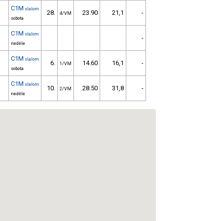
C1M
slalom
28.
23.90
21,1
-
4/VM
sobota
C1M
slalom
-
neděle
C1M
slalom
6.
14.60
16,1
-
1/VM
sobota
C1M
slalom
10.
28.50
31,8
-
2/VM
neděle