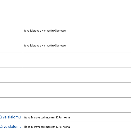
řeka Morava v Hynkově u Olomouce
řeka Morava v Hynkově u Olomouce
ků ve slalomu
Řeka Morava pod mostem K.Rajnocha
ků ve slalomu
Řeka Morava pod mostem K.Rajnocha