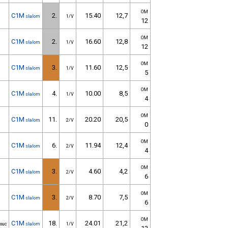
OM
C1M
2.
15.40
12,7
slalom
1/V
12
OM
C1M
2.
16.60
12,8
slalom
1/V
12
OM
C1M
3.
11.60
12,5
slalom
1/V
5
OM
C1M
4.
10.00
8,5
slalom
1/V
4
OM
C1M
11.
20.20
20,5
slalom
2/V
0
OM
C1M
6.
11.94
12,4
slalom
2/V
4
OM
C1M
3.
4.60
4,2
slalom
2/V
6
OM
C1M
3.
8.70
7,5
slalom
2/V
6
OM
C1M
18.
24.01
21,2
ouc
slalom
1/V