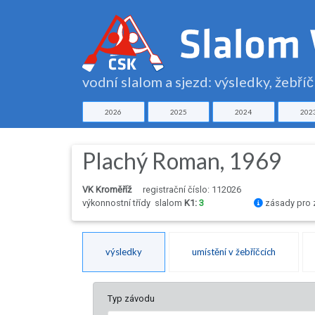
vodní slalom a sjezd: výsledky, žebří
2026
2025
2024
202
Plachý Roman, 1969
VK Kroměříž
registrační číslo: 112026
výkonnostní třídy
slalom
K1:
3
zásady pro 
výsledky
umístění v žebříčcích
Typ závodu