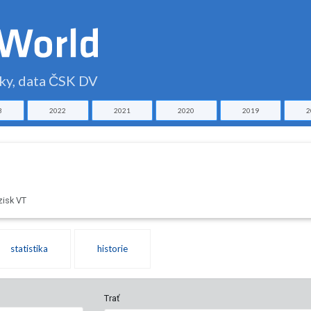
čky, data ČSK DV
3
2022
2021
2020
2019
2
zisk VT
statistika
historie
Trať