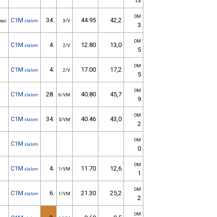
13
OM
C1M
34.
44.95
42,2
ouc
slalom
3/V
3
OM
C1M
4.
12.80
13,0
slalom
2/V
5
OM
C1M
4.
17.00
17,2
slalom
2/V
5
OM
C1M
28.
40.80
45,7
slalom
6/VM
9
OM
C1M
34.
40.46
43,0
slalom
5/VM
2
OM
C1M
slalom
0
OM
C1M
4.
11.70
12,6
slalom
1/VM
1
OM
C1M
6.
21.30
25,2
slalom
1/VM
2
OM