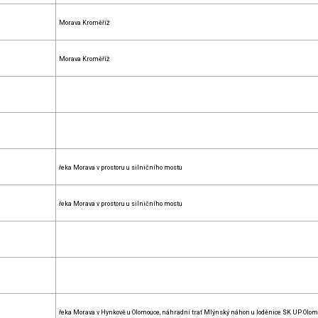
Morava Kroměříž
Morava Kroměříž
řeka Morava v prostoru u silničního mostu
řeka Morava v prostoru u silničního mostu
řeka Morava v Hynkově u Olomouce, náhradní trať Mlýnský náhon u loděnice SK UP Olom