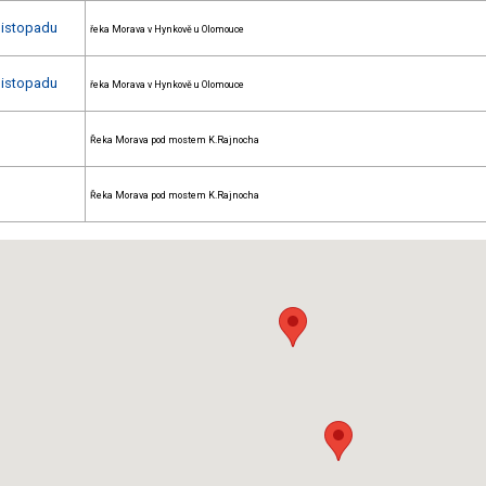
listopadu
řeka Morava v Hynkově u Olomouce
listopadu
řeka Morava v Hynkově u Olomouce
Řeka Morava pod mostem K.Rajnocha
Řeka Morava pod mostem K.Rajnocha