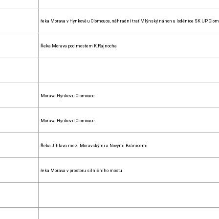
řeka Morava v Hynkově u Olomouce, náhradní trať Mlýnský náhon u loděnice SK UP Olom
Řeka Morava pod mostem K.Rajnocha
Morava Hynkov u Olomouce
Morava Hynkov u Olomouce
Řeka Jihlava mezi Moravskými a Novými Bránicemi
řeka Morava v prostoru silničního mostu