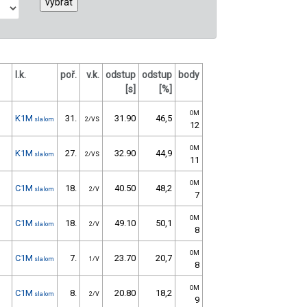
l.k.
poř.
v.k.
odstup
odstup
body
[s]
[%]
OM
K1M
31.
31.90
46,5
slalom
2/VS
12
OM
K1M
27.
32.90
44,9
slalom
2/VS
11
OM
C1M
18.
40.50
48,2
slalom
2/V
7
OM
C1M
18.
49.10
50,1
slalom
2/V
8
OM
C1M
7.
23.70
20,7
slalom
1/V
8
OM
C1M
8.
20.80
18,2
slalom
2/V
9