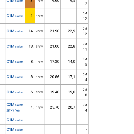
C1M
3.
9.60
9,5
slalom
1/VM
7
OM
C1M
1.
slalom
1/VM
12
OM
C1M
14.
21.90
22,9
slalom
4/VM
12
OM
C1M
18.
21.00
22,8
slalom
3/VM
11
OM
C1M
8.
17.30
14,0
slalom
1/VM
5
OM
C1M
8.
20.86
17,1
slalom
1/VM
4
OM
C1M
6.
19.40
19,0
slalom
3/VM
8
C2M
slalom
OM
4.
25.70
20,7
1/VM
4
ŽITNÝ Petr
C1M
-
slalom
C1M
-
slalom