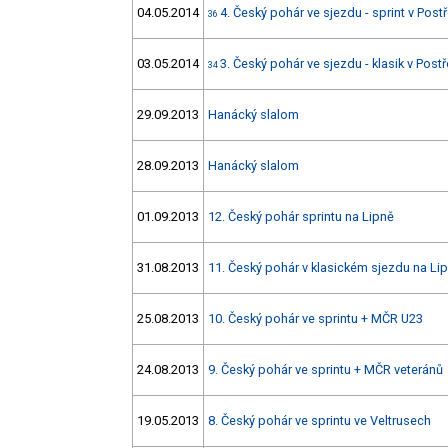
04.05.2014
4. Český pohár ve sjezdu - sprint v Pos
36
03.05.2014
3. Český pohár ve sjezdu - klasik v Pos
34
29.09.2013
Hanácký slalom
28.09.2013
Hanácký slalom
01.09.2013
12. Český pohár sprintu na Lipně
31.08.2013
11. Český pohár v klasickém sjezdu na Li
25.08.2013
10. Český pohár ve sprintu + MČR U23
24.08.2013
9. Český pohár ve sprintu + MČR veteránů
19.05.2013
8. Český pohár ve sprintu ve Veltrusech