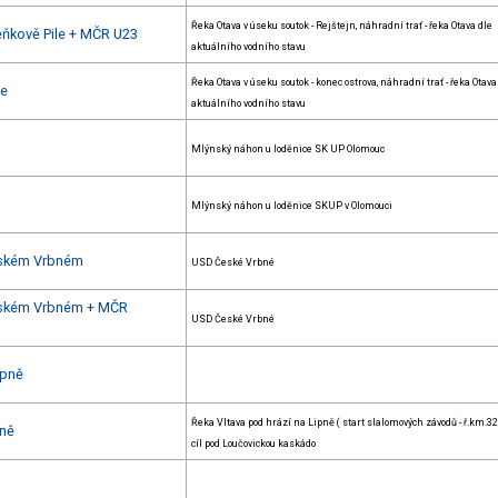
Řeka Otava v úseku soutok - Rejštejn, náhradní trať - řeka Otava dle
eňkově Pile + MČR U23
aktuálního vodního stavu
Řeka Otava v úseku soutok - konec ostrova, náhradní trať - řeka Otava
le
aktuálního vodního stavu
Mlýnský náhon u loděnice SK UP Olomouc
Mlýnský náhon u loděnice SKUP v Olomouci
Českém Vrbném
USD České Vrbné
 Českém Vrbném + MČR
USD České Vrbné
ipně
Řeka Vltava pod hrází na Lipně ( start slalomových závodů - ř.km.329
pně
cíl pod Loučovickou kaskádo