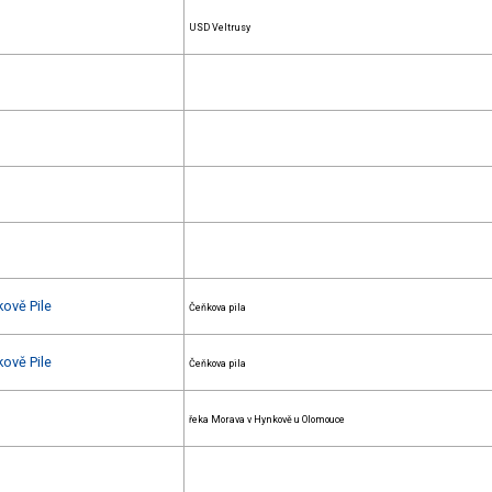
USD Veltrusy
kově Pile
Čeňkova pila
kově Pile
Čeňkova pila
řeka Morava v Hynkově u Olomouce