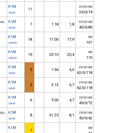
K1M
ČP/OČ/OM
11.
35/0/74
sjezd
K1M
 dle
ČP/OČ/OM
7.
1.18
1,8
46/0/80
sjezd
K1M
OM
18.
17.00
17,9
101
slalom
K1M
OM
19.
20.10
20,4
110
slalom
K1M
ČP/OČ/OM
3.
1.94
4,0
62/0/118
sjezd
K1M
ČP/OČ/OM
3.
3.13
6,7
62/0/118
sjezd
K1M
ČP/OČ/OM
6.
5.03
4,7
49/0/72
sjezd
K1M
,4),
ČP/OČ/OM
8.
61.25
8,1
43/0/42
sjezd
K1M
OM
1.