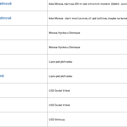
třelmově
řeka Morava, start cca 200 m nad silničním mostem Zábřeh - Lesn
třelmově
řeka Morava - start: most Lesnice, cíl: pod Leštinou, mapka na kano
Morava Hynkov u Olomouce
Morava Hynkov u Olomouce
Lipno pod přehradou
pně
Lipno pod přehradou
USD České Vrbné
USD České Vrbné
USD Veltrusy