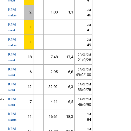
41
sjezd
K1M
OM
2.
1.00
1,1
46
slalom
K1M
OM
1.
41
sjezd
K1M
OM
1.
49
slalom
K1M
ČP/OČ/OM
18.
7.48
17,4
21/0/28
sjezd
K1M
ČP/OČ/OM
6.
2.95
6,8
49/0/100
sjezd
K1M
ČP/OČ/OM
12.
32.92
6,3
33/0/78
sjezd
K1M
 dle
ČP/OČ/OM
7.
4.11
6,5
46/0/90
sjezd
K1M
OM
11.
16.61
18,3
84
slalom
K1M
OM