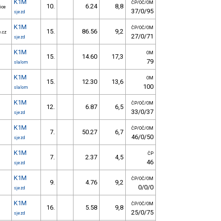
K1M
ČP/OČ/OM
10.
6.24
8,8
ice
37/0/95
sjezd
K1M
ČP/OČ/OM
15.
86.56
9,2
e.cz
27/0/71
sjezd
K1M
OM
15.
14.60
17,3
79
slalom
K1M
OM
15.
12.30
13,6
100
slalom
K1M
ČP/OČ/OM
12.
6.87
6,5
33/0/37
sjezd
K1M
ČP/OČ/OM
7.
50.27
6,7
46/0/50
sjezd
K1M
ČP
7.
2.37
4,5
46
sjezd
K1M
ČP/OČ/OM
9.
4.76
9,2
0/0/0
sjezd
K1M
ČP/OČ/OM
16.
5.58
9,8
25/0/75
sjezd