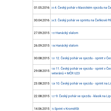
01.05.2016
4. Český pohár v klasickém sjezdu na Č
35
30.04.2016
3. Český pohár ve sprintu na Čeňkově Pi
34
27.09.2015
Hanácký slalom
157
26.09.2015
Hanácký slalom
156
30.08.2015
12. Český pohár ve sjezdu - sprint v 
131
11. Český pohár ve sjezdu - sprint v
130
29.08.2015
veteránů + MČR U23
23.08.2015
10. Český pohár ve sjezdu - sprint na L
128
22.08.2015
9. Český pohár ve sjezdu - klasik na Li
127
14.06.2015
Sprint v Kroměříži
72