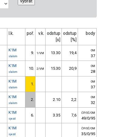
l.k.
poř.
v.k.
odstup
odstup
body
[s]
[%]
K1M
OM
9.
13.30
19,4
1/VM
37
slalom
K1M
OM
10.
15.30
20,9
2/VM
28
slalom
K1M
OM
1.
37
slalom
K1M
OM
2.
2.10
2,2
32
slalom
K1M
ČP/OČ/OM
6.
3.35
7,6
49/0/95
sjezd
K1M
ČP/OČ/OM
35/0/95
sjezd