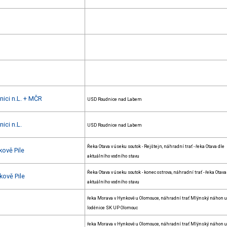
nici n.L. + MČR
USD Roudnice nad Labem
ici n.L.
USD Roudnice nad Labem
Řeka Otava v úseku soutok - Rejštejn, náhradní trať - řeka Otava dle
kově Pile
aktuálního vodního stavu
Řeka Otava v úseku soutok - konec ostrova, náhradní trať - řeka Otava
kově Pile
aktuálního vodního stavu
řeka Morava v Hynkově u Olomouce, náhradní trať Mlýnský náhon u
loděnice SK UP Olomouc
řeka Morava v Hynkově u Olomouce, náhradní trať Mlýnský náhon u