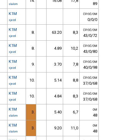
14.
16.08
17,8
89
slalom
K1M
ČP/OČ/OM
0/0/0
sjezd
K1M
ČP/OČ/OM
8.
63.20
8,3
43/0/72
sjezd
K1M
ČP/OČ/OM
8.
4.89
10,2
43/0/80
sjezd
K1M
ČP/OČ/OM
9.
3.70
7,8
40/0/98
sjezd
K1M
ČP/OČ/OM
10.
5.14
8,8
37/0/68
sjezd
K1M
ČP/OČ/OM
10.
4.84
8,3
37/0/68
sjezd
K1M
OM
3.
5.40
6,7
48
slalom
K1M
OM
3.
9.20
11,0
48
slalom