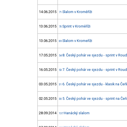
14.06.2015
Slalom v Kroměříži
71
13.06.2015
Sprint v Kroměříži
70
13.06.2015
Slalom v Kromeříži
69
17.05.2015
8. Český pohár ve sjezdu - sprint v Roud
54
16.05.2015
7. Český pohár ve sjezdu - sprint v Roudn
53
03.05.2015
6. Český pohár ve sjezdu - klasik na Čeň
31
02.05.2015
5. Český pohár ve sjezdu - sprint na Čeň
30
28.09.2014
Hanácký slalom
137