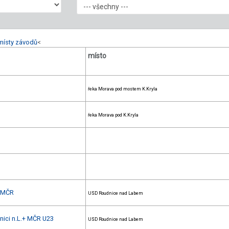
místy závodů
<
místo
řeka Morava pod mostem K.Kryla
řeka Morava pod K.Kryla
+ MČR
USD Roudnice nad Labem
dnici n.L.+ MČR U23
USD Roudnice nad Labem