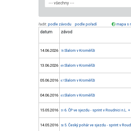
řadit:
podle závodu
podle pořadí
mapa s 
datum
závod
14.06.2026
Slalom v Kroměříži
70
13.06.2026
Slalom v Kroměříži
69
05.06.2016
Slalom v Kroměříži
67
04.06.2016
Slalom v Kroměříži
65
15.05.2016
6. ČP ve sjezdu - sprint v Roudnici n.L. 
51
14.05.2016
5. Český pohár ve sjezdu - sprint v Rou
50