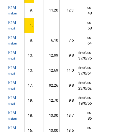
K1M
OM
9.
11.20
12,3
48
slalom
K1M
OM
1.
58
sjezd
K1M
OM
8.
6.10
7,6
64
slalom
K1M
ČP/OČ/OM
10.
12.99
9,8
37/0/76
sjezd
K1M
ČP/OČ/OM
10.
12.69
11,0
37/0/64
sjezd
K1M
ČP/OČ/OM
17.
92.26
9,8
23/0/62
sjezd
K1M
ČP/OČ/OM
19.
12.70
9,8
19/0/56
sjezd
K1M
OM
18.
13.30
13,7
86
slalom
K1M
OM
16.
13.00
13,5