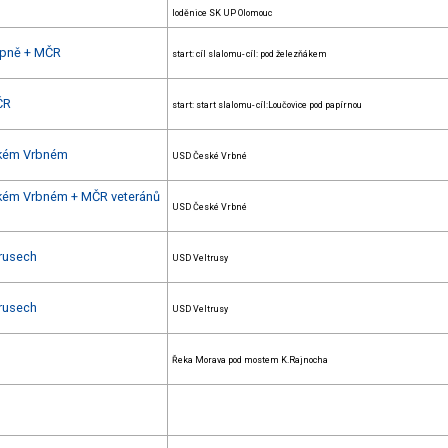
loděnice SK UP Olomouc
Lipně + MČR
start: cíl slalomu- cíl: pod železňákem
ČR
start: start slalomu- cíl:Loučovice pod papírnou
eském Vrbném
USD České Vrbné
eském Vrbném + MČR veteránů
USD České Vrbné
trusech
USD Veltrusy
trusech
USD Veltrusy
Řeka Morava pod mostem K.Rajnocha