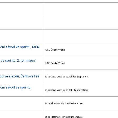
ační závod ve sprintu, MČR
USD České Vrbné
 ve sprintu, 2.nominační
USD České Vrbné
od ve sjezdu, Čeňkova Pila
řeka Otava v úseku soutok-Rejštejn most
ční závod ve sprintu,
řeka Otava v úseku soutok - konec ostrova
řeka Morava v Hynkově u Olomouce
řeka Morava v Hynkově u Olomouce