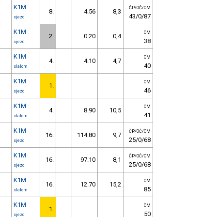
K1M
ČP/OČ/OM
8.
4.56
8,3
43/0/87
sjezd
K1M
OM
2.
0.20
0,4
38
sjezd
K1M
OM
4.
4.10
4,7
40
slalom
K1M
OM
1.
46
sjezd
K1M
OM
4.
8.90
10,5
41
slalom
K1M
ČP/OČ/OM
16.
114.80
9,7
25/0/68
sjezd
K1M
ČP/OČ/OM
16.
97.10
8,1
25/0/68
sjezd
K1M
OM
16.
12.70
15,2
85
slalom
K1M
OM
1.
50
sjezd