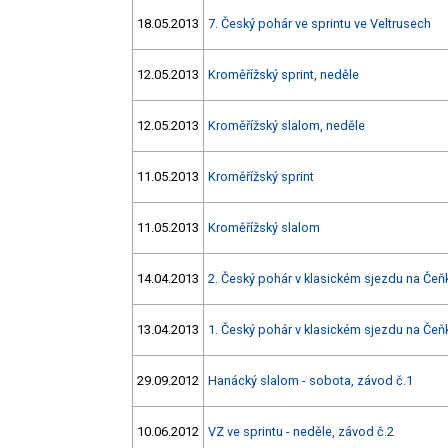
18.05.2013
7. Český pohár ve sprintu ve Veltrusech
12.05.2013
Kroměřížský sprint, neděle
12.05.2013
Kroměřížský slalom, neděle
11.05.2013
Kroměřížský sprint
11.05.2013
Kroměřížský slalom
14.04.2013
2. Český pohár v klasickém sjezdu na Čeň
13.04.2013
1. Český pohár v klasickém sjezdu na Čeň
29.09.2012
Hanácký slalom - sobota, závod č.1
10.06.2012
VZ ve sprintu - neděle, závod č.2