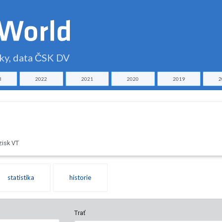
čky, data ČSK DV
3
2022
2021
2020
2019
2
zisk VT
statistika
historie
Trať