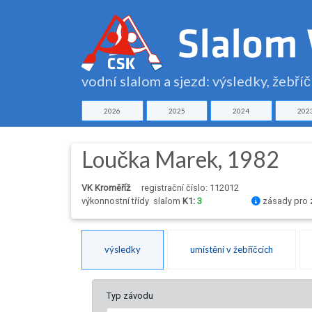
vodní slalom a sjezd: výsledky, žebří
2026
2025
2024
202
Loučka Marek, 1982
VK Kroměříž
registrační číslo: 112012
výkonnostní třídy
slalom
K1:
3
zásady pro 
výsledky
umístění v žebříčcích
Typ závodu