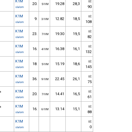
K1M
OČ
20.
19.28
28,3
5/VM
90
slalom
K1M
OČ
9.
12.82
18,5
3/VM
108
slalom
K1M
OČ
23.
19.30
19,5
7/VM
82
slalom
K1M
OČ
16.
16.38
16,1
4/VM
132
slalom
K1M
OČ
18.
15.19
18,6
5/VM
145
slalom
K1M
OČ
36.
22.45
26,1
9/VM
75
slalom
K1M
a
OČ
20.
14.41
16,5
7/VM
61
slalom
K1M
a
OČ
16.
13.14
15,1
6/VM
88
slalom
K1M
OČ
0
slalom