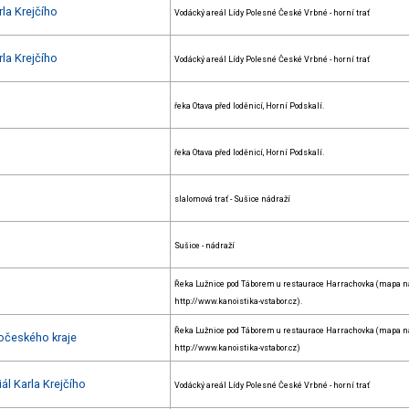
la Krejčího
Vodácký areál Lídy Polesné České Vrbné - horní trať
la Krejčího
Vodácký areál Lídy Polesné České Vrbné - horní trať
řeka Otava před loděnicí, Horní Podskalí.
řeka Otava před loděnicí, Horní Podskalí.
slalomová trať - Sušice nádraží
Sušice - nádraží
Řeka Lužnice pod Táborem u restaurace Harrachovka (mapa n
http://www.kanoistika-vstabor.cz).
Řeka Lužnice pod Táborem u restaurace Harrachovka (mapa n
hočeského kraje
http://www.kanoistika-vstabor.cz)
l Karla Krejčího
Vodácký areál Lídy Polesné České Vrbné - horní trať