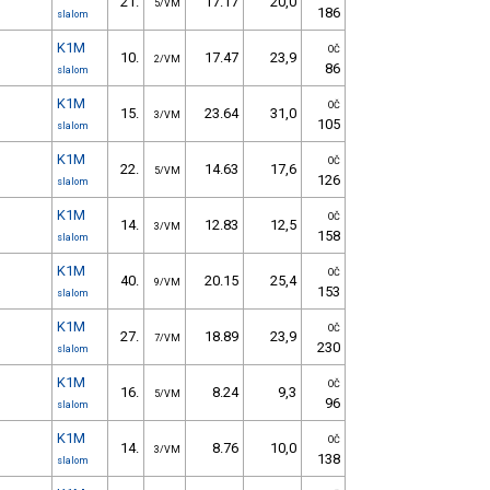
21.
17.17
20,0
5/VM
186
slalom
K1M
OČ
10.
17.47
23,9
2/VM
86
slalom
K1M
OČ
15.
23.64
31,0
3/VM
105
slalom
K1M
OČ
22.
14.63
17,6
5/VM
126
slalom
K1M
OČ
14.
12.83
12,5
3/VM
158
slalom
K1M
OČ
40.
20.15
25,4
9/VM
153
slalom
K1M
OČ
27.
18.89
23,9
7/VM
230
slalom
K1M
OČ
16.
8.24
9,3
5/VM
96
slalom
K1M
OČ
14.
8.76
10,0
3/VM
138
slalom