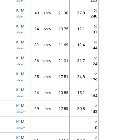
203
slalom
K1M
OČ
40.
21.30
27,8
9/VM
240
slalom
K1M
OČ
24.
10.75
12,1
5/VM
137
slalom
K1M
OČ
33.
11.69
13,4
8/VM
144
slalom
K1M
OČ
36.
21.01
31,7
10/VM
124
slalom
K1M
OČ
25.
17.51
24,8
8/VM
179
slalom
K1M
OČ
24.
10.85
15,2
7/VM
164
slalom
K1M
OČ
29.
17.83
20,8
7/VM
143
slalom
K1M
OČ
0
slalom
K1M
OČ