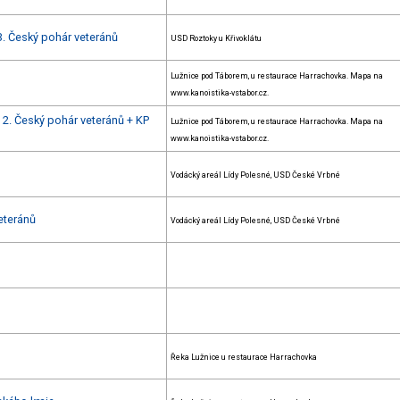
3. Český pohár veteránů
USD Roztoky u Křivoklátu
Lužnice pod Táborem, u restaurace Harrachovka. Mapa na
www.kanoistika-vstabor.cz.
+ 2. Český pohár veteránů + KP
Lužnice pod Táborem, u restaurace Harrachovka. Mapa na
www.kanoistika-vstabor.cz.
Vodácký areál Lídy Polesné, USD České Vrbné
eteránů
Vodácký areál Lídy Polesné, USD České Vrbné
Řeka Lužnice u restaurace Harrachovka