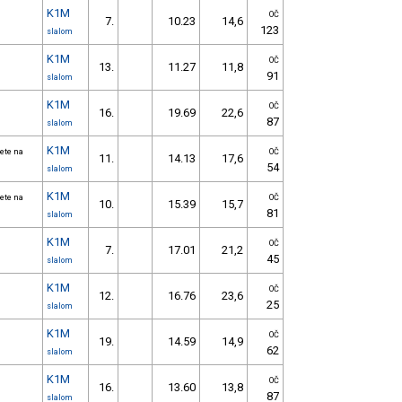
K1M
OČ
7.
10.23
14,6
123
slalom
K1M
OČ
13.
11.27
11,8
91
slalom
K1M
OČ
16.
19.69
22,6
87
slalom
K1M
ete na
OČ
11.
14.13
17,6
54
slalom
K1M
ete na
OČ
10.
15.39
15,7
81
slalom
K1M
OČ
7.
17.01
21,2
45
slalom
K1M
OČ
12.
16.76
23,6
25
slalom
K1M
OČ
19.
14.59
14,9
62
slalom
K1M
OČ
16.
13.60
13,8
87
slalom