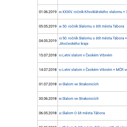
01.06.2019
XXXIV. ročník Křivoklátského slalomu + 
68
05.05.2019
50. ročník Slalomu o štít města Tábora
46
50. ročník Slalomu o štít města Tábora 
45
04.05.2019
Jihočeského kraje
15.07.2018
Letní slalom v Českém Vrbném
93
14.07.2018
Letní slalom v Českém Vrbném + MČR v
92
01.07.2018
Slalom ve Strakonicích
89
30.06.2018
Slalom ve Strakonicích
88
06.05.2018
Slalom O šít města Tábora
42