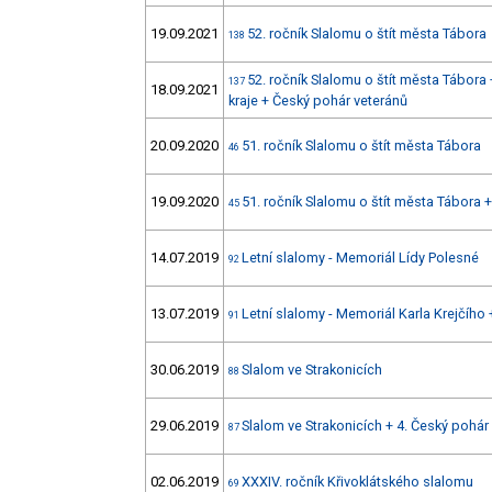
19.09.2021
52. ročník Slalomu o štít města Tábora
138
52. ročník Slalomu o štít města Tábora
137
18.09.2021
kraje + Český pohár veteránů
20.09.2020
51. ročník Slalomu o štít města Tábora
46
19.09.2020
51. ročník Slalomu o štít města Tábora 
45
14.07.2019
Letní slalomy - Memoriál Lídy Polesné
92
13.07.2019
Letní slalomy - Memoriál Karla Krejčího 
91
30.06.2019
Slalom ve Strakonicích
88
29.06.2019
Slalom ve Strakonicích + 4. Český pohár
87
02.06.2019
XXXIV. ročník Křivoklátského slalomu
69