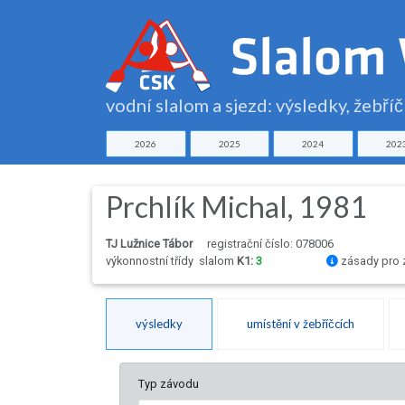
vodní slalom a sjezd: výsledky, žebří
2026
2025
2024
202
Prchlík Michal, 1981
TJ Lužnice Tábor
registrační číslo: 078006
výkonnostní třídy
slalom
K1:
3
zásady pro 
výsledky
umístění v žebříčcích
Typ závodu