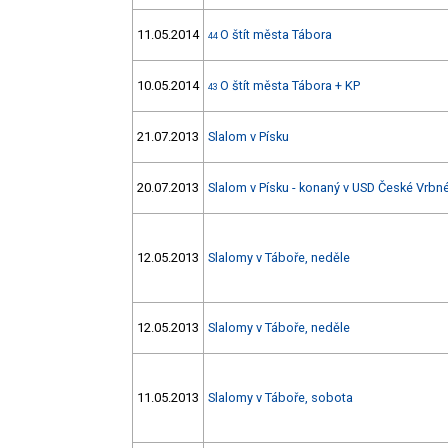
11.05.2014
O štít města Tábora
44
10.05.2014
O štít města Tábora + KP
43
21.07.2013
Slalom v Písku
20.07.2013
Slalom v Písku - konaný v USD České Vrbn
12.05.2013
Slalomy v Táboře, neděle
12.05.2013
Slalomy v Táboře, neděle
11.05.2013
Slalomy v Táboře, sobota