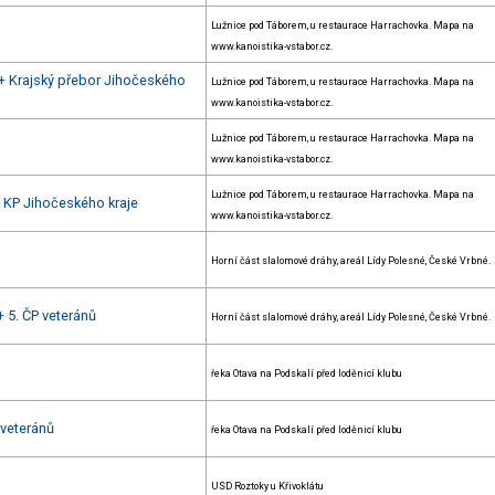
Lužnice pod Táborem, u restaurace Harrachovka. Mapa na
www.kanoistika-vstabor.cz.
 + Krajský přebor Jihočeského
Lužnice pod Táborem, u restaurace Harrachovka. Mapa na
www.kanoistika-vstabor.cz.
Lužnice pod Táborem, u restaurace Harrachovka. Mapa na
www.kanoistika-vstabor.cz.
Lužnice pod Táborem, u restaurace Harrachovka. Mapa na
+ KP Jihočeského kraje
www.kanoistika-vstabor.cz.
Horní část slalomové dráhy, areál Lídy Polesné, České Vrbné.
+ 5. ČP veteránů
Horní část slalomové dráhy, areál Lídy Polesné, České Vrbné.
řeka Otava na Podskalí před loděnicí klubu
 veteránů
řeka Otava na Podskalí před loděnicí klubu
USD Roztoky u Křivoklátu