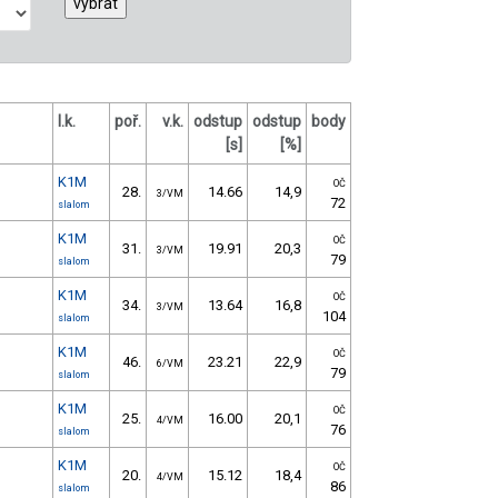
l.k.
poř.
v.k.
odstup
odstup
body
[s]
[%]
K1M
OČ
28.
14.66
14,9
3/VM
72
slalom
K1M
OČ
31.
19.91
20,3
3/VM
79
slalom
K1M
OČ
34.
13.64
16,8
3/VM
104
slalom
K1M
OČ
46.
23.21
22,9
6/VM
79
slalom
K1M
OČ
25.
16.00
20,1
4/VM
76
slalom
K1M
OČ
20.
15.12
18,4
4/VM
86
slalom