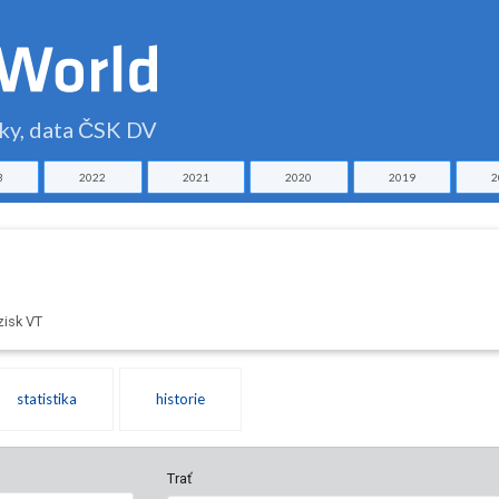
čky, data ČSK DV
3
2022
2021
2020
2019
2
zisk VT
statistika
historie
Trať