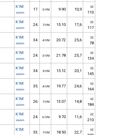
K1M
OČ
17.
9.90
10,9
3/VM
110
slalom
K1M
OČ
24.
15.10
17,6
7/VM
117
slalom
K1M
OČ
34.
20.72
25,6
4/VM
78
slalom
K1M
OČ
24.
21.78
25,7
3/VM
134
slalom
K1M
OČ
34.
15.12
20,1
5/VM
145
slalom
K1M
OČ
35.
19.77
24,6
4/VM
164
slalom
K1M
OČ
26.
13.07
14,8
7/VM
184
slalom
K1M
OČ
24.
9.70
11,6
6/VM
210
slalom
K1M
OČ
33.
18.50
22,7
7/VM