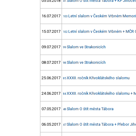
05.05.2018
Slalom O štít města Tábora + KP Jihoče
41
16.07.2017
Letní slalom v Českém Vrbném Memoriá
103
15.07.2017
Letní slalom v Českém Vrbném + MČR 
102
09.07.2017
Slalom ve Strakonicích
99
08.07.2017
Slalom ve Strakonicích
98
25.06.2017
XXXII. ročník Křivoklátského slalomu
85
24.06.2017
XXXII. ročník Křivoklátského slalomu +
84
07.05.2017
Slalom O štít města Tábora
48
06.05.2017
Slalom O štít města Tábora + Přebor Ji
47