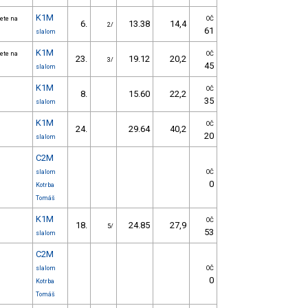
K1M
ete na
OČ
6.
13.38
14,4
2/
61
slalom
K1M
ete na
OČ
23.
19.12
20,2
3/
45
slalom
K1M
OČ
8.
15.60
22,2
35
slalom
K1M
OČ
24.
29.64
40,2
20
slalom
C2M
slalom
OČ
0
Kotrba
Tomáš
K1M
OČ
18.
24.85
27,9
5/
53
slalom
C2M
slalom
OČ
0
Kotrba
Tomáš