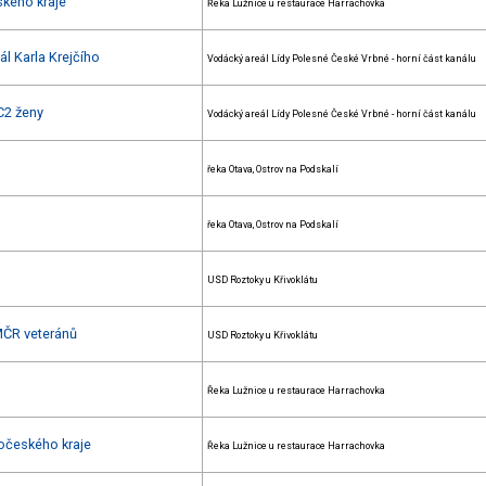
ského kraje
Řeka Lužnice u restaurace Harrachovka
l Karla Krejčího
Vodácký areál Lídy Polesné České Vrbné - horní část kanálu
C2 ženy
Vodácký areál Lídy Polesné České Vrbné - horní část kanálu
řeka Otava, Ostrov na Podskalí
řeka Otava, Ostrov na Podskalí
USD Roztoky u Křivoklátu
 MČR veteránů
USD Roztoky u Křivoklátu
Řeka Lužnice u restaurace Harrachovka
hočeského kraje
Řeka Lužnice u restaurace Harrachovka