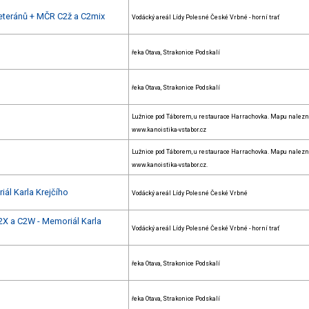
eteránů + MČR C2ž a C2mix
Vodácký areál Lídy Polesné České Vrbné - horní trať
řeka Otava, Strakonice Podskalí
řeka Otava, Strakonice Podskalí
Lužnice pod Táborem, u restaurace Harrachovka. Mapu nalezn
www.kanoistika-vstabor.cz
Lužnice pod Táborem, u restaurace Harrachovka. Mapu nalezn
www.kanoistika-vstabor.cz.
ál Karla Krejčího
Vodácký areál Lídy Polesné České Vrbné
X a C2W - Memoriál Karla
Vodácký areál Lídy Polesné České Vrbné - horní trať
řeka Otava, Strakonice Podskalí
řeka Otava, Strakonice Podskalí