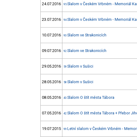
24.07.2016
Slalom v Českém Vrbném - Memoriál Kar
95
23.07.2016
Slalom v Českém Vrbném - Memoriál Kar
94
10.07.2016
Slalom ve Strakonicích
93
09.07.2016
Slalom ve Strakonicích
92
29.05.2016
Slalom v Sušici
59
28.05.2016
Slalom v Sušici
58
08.05.2016
Slalom O štít města Tábora
43
07.05.2016
Slalom O štít města Tábora + Přebor Ji
42
19.07.2015
Letní slalom v Českém Vrbném - Memoriá
99