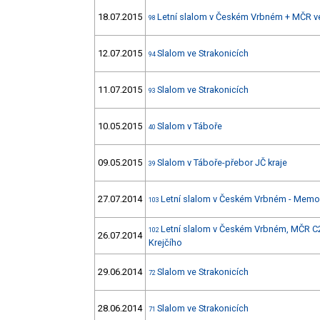
18.07.2015
Letní slalom v Českém Vrbném + MČR v
98
12.07.2015
Slalom ve Strakonicích
94
11.07.2015
Slalom ve Strakonicích
93
10.05.2015
Slalom v Táboře
40
09.05.2015
Slalom v Táboře-přebor JČ kraje
39
27.07.2014
Letní slalom v Českém Vrbném - Memori
103
Letní slalom v Českém Vrbném, MČR C2
102
26.07.2014
Krejčího
29.06.2014
Slalom ve Strakonicích
72
28.06.2014
Slalom ve Strakonicích
71