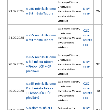
Lužnice pod Táborem,
u restaurace
55. ročník Slalomu
K1W
135
21.09.2025
26.
Harrachovka. Mapa na
3/VM
o štít města Tábora
slalom
www.kanoistika-
vstabor.cz.
Lužnice pod Táborem,
C2X
u restaurace
55. ročník Slalomu
135
slalom
21.09.2025
Harrachovka. Mapa na
o štít města Tábora
BOUZEK
www.kanoistika-
Filip
vstabor.cz.
Lužnice pod Táborem,
55. ročník Slalomu
134
u restaurace
O štít města Tábora
K1W
20.09.2025
32.
Harrachovka. Mapa na
3/VM
+ Přebor JČK + ČP
slalom
www.kanoistika-
předžáků
vstabor.cz.
Lužnice pod Táborem,
55. ročník Slalomu
C2X
134
u restaurace
O štít města Tábora
slalom
20.09.2025
10.
Harrachovka. Mapa na
+ Přebor JČK + ČP
BOUZEK
www.kanoistika-
předžáků
Filip
vstabor.cz.
Slalom v Sušici +
K1W
64
Sušice nádraží u