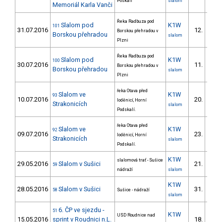
Poskalí
slalom
Memoriál Karla Vanči
Řeka Radbuza pod
Slalom pod
K1W
101
31.07.2016
12.
Borskou přehradou v
Borskou přehradou
slalom
Plzni
Řeka Radbuza pod
Slalom pod
K1W
100
30.07.2016
11.
Borskou přehradou v
Borskou přehradou
slalom
Plzni
řeka Otava před
Slalom ve
K1W
93
10.07.2016
20.
loděnicí, Horní
Strakonicích
slalom
Podskalí.
řeka Otava před
Slalom ve
K1W
92
09.07.2016
23.
loděnicí, Horní
Strakonicích
slalom
Podskalí.
K1W
slalomová trať - Sušice
29.05.2016
Slalom v Sušici
21.
59
4/
nádraží
slalom
K1W
28.05.2016
Slalom v Sušici
31.
58
Sušice - nádraží
5/
slalom
6. ČP ve sjezdu -
51
K1W
USD Roudnice nad
15.05.2016
sprint v Roudnici n.L.
18.