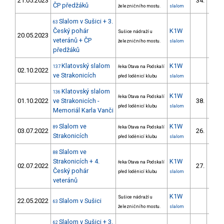
21.05.2023
34.
7/
ČP předžáků
železničního mostu.
slalom
Slalom v Sušici + 3.
63
Český pohár
K1W
Sušice nádraží u
20.05.2023
veteránů + ČP
železničního mostu.
slalom
předžáků
Klatovský slalom
K1W
137
řeka Otava na Podskalí
02.10.2022
ve Strakonicích
před loděnicí klubu
slalom
Klatovský slalom
136
K1W
řeka Otava na Podskalí
01.10.2022
ve Strakonicích -
38.
před loděnicí klubu
slalom
Memoriál Karla Vanči
Slalom ve
K1W
89
řeka Otava na Podskalí
03.07.2022
26.
Strakonicích
před loděnicí klubu
slalom
Slalom ve
88
Strakonicích + 4.
K1W
řeka Otava na Podskalí
02.07.2022
27.
Český pohár
před loděnicí klubu
slalom
veteránů
K1W
Sušice nádraží u
22.05.2022
Slalom v Sušici
63
železničního mostu.
slalom
Slalom v Sušici + 3.
62