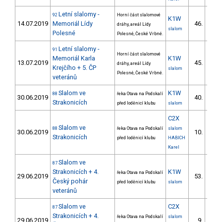
Letní slalomy -
92
Horní část slalomové
K1W
14.07.2019
Memoriál Lídy
46.
dráhy, areál Lídy
slalom
Polesné
Polesné, České Vrbné.
Letní slalomy -
91
Horní část slalomové
Memoriál Karla
K1W
13.07.2019
45.
dráhy, areál Lídy
Krejčího + 5. ČP
slalom
Polesné, České Vrbné.
veteránů
Slalom ve
K1W
88
řeka Otava na Podskalí
30.06.2019
40.
Strakonicích
před loděnicí klubu
slalom
C2X
Slalom ve
88
řeka Otava na Podskalí
slalom
30.06.2019
10.
Strakonicích
před loděnicí klubu
HABICH
Karel
Slalom ve
87
Strakonicích + 4.
K1W
řeka Otava na Podskalí
29.06.2019
53.
Český pohár
před loděnicí klubu
slalom
veteránů
Slalom ve
C2X
87
Strakonicích + 4.
řeka Otava na Podskalí
slalom
29.06.2019
9.