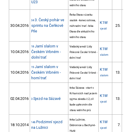
U23
vodního stavu
Řeka Otava v úseku
3. Český pohár ve
34
soutok - konec ostrova,
K1W
30.04.2016
sprintu na Čeňkově
25.
náhradní trať - řeka
sjezd
Pile
Otava dle aktuálního
vodního stavu
Jarní slalom v
18
Vodácký areál Lídy
K1W
10.04.2016
Českém Vrbném -
Polesné České Vrbné -
slalom
dolní trať
dolní trať
Jarní slalom v
19
Vodácký areál Lídy
K1W
10.04.2016
Českém Vrbném -
13.
Polesné České Vrbné -
slalom
horní trať
dolní trať
řeka Sázava - start v
Krhanicích nad jezem
K1W
02.04.2016
Sjezd na Sázavě
13.
3
vyjma závodu č.2, cíl
sjezd
bude upřesněn dle
stavu vodního prů
řeka Lužnice,
Podzimní sjezd
K1W
146
18.10.2014
7.
Dobronice u Bechyně-
na Lužnici
sjezd
Hutě