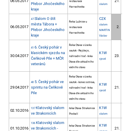
06.05.2017
21.
restaurace
Přebor Jihočeského
slalom
Harrachovka
kraje
Slalom O štít
C2X
47
Řeka Lužnice u
města Tábora +
slalom
06.05.2017
2.
restaurace
Přebor Jihočeského
MARTIN
Harrachovka
kraje
Václav
Řeka Otava v úseku
6. Český pohár v
41
soutok - Rejštejn,
klasickém sjezdu na
K1W
30.04.2017
23.
náhradní trať - řeka
Čeňkově Pile + MČR
sjezd
Otava dle aktuálního
veteránů
vodního stavu
Řeka Otava v úseku
5. Český pohár ve
40
soutok - konec ostrova,
K1W
29.04.2017
sprintu na Čeňkově
21.
náhradní trať - řeka
sjezd
Pile
Otava dle aktuálního
vodního stavu
Klatovský slalom
K1W
137
řeka Otava Strakonice
02.10.2016
ve Strakonicích
Poskalí
slalom
Klatovský slalom
136
K1W
řeka Otava Strakonice
01.10.2016
ve Strakonicích -
21.