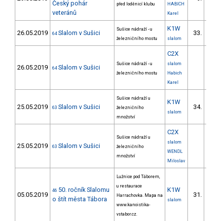
Český pohár
před loděnicí klubu
HABICH
veteránů
Karel
K1W
Sušice nádraží - u
26.05.2019
Slalom v Sušici
33.
64
3/
železničního mostu
slalom
C2X
Sušice nádraží - u
slalom
26.05.2019
Slalom v Sušici
64
železničního mostu
Habich
Karel
Sušice nádraží u
K1W
25.05.2019
Slalom v Sušici
34.
63
železničního
4/
slalom
množství
C2X
Sušice nádraží u
slalom
25.05.2019
Slalom v Sušici
63
železničního
WENDL
množství
Miloslav
Lužnice pod Táborem,
u restaurace
50. ročník Slalomu
K1W
46
05.05.2019
31.
Harrachovka. Mapa na
o štít města Tábora
slalom
www.kanoistika-
vstabor.cz.