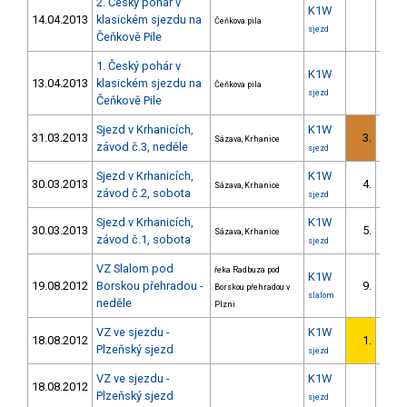
2. Český pohár v
K1W
14.04.2013
klasickém sjezdu na
Čeňkova pila
sjezd
Čeňkově Pile
1. Český pohár v
K1W
13.04.2013
klasickém sjezdu na
Čeňkova pila
sjezd
Čeňkově Pile
Sjezd v Krhanicích,
K1W
31.03.2013
3.
Sázava, Krhanice
2/U23
závod č.3, neděle
sjezd
Sjezd v Krhanicích,
K1W
30.03.2013
4.
Sázava, Krhanice
1/U23
závod č.2, sobota
sjezd
Sjezd v Krhanicích,
K1W
30.03.2013
5.
Sázava, Krhanice
2/U23
závod č.1, sobota
sjezd
VZ Slalom pod
řeka Radbuza pod
K1W
19.08.2012
Borskou přehradou -
9.
Borskou přehradou v
3/U23
slalom
neděle
Plzni
VZ ve sjezdu -
K1W
18.08.2012
1.
1/U23
Plzeňský sjezd
sjezd
VZ ve sjezdu -
K1W
18.08.2012
Plzeňský sjezd
sjezd