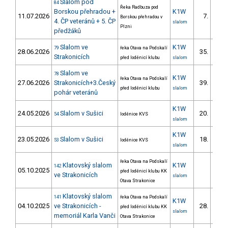
Slalom pod
84
Řeka Radbuza pod
Borskou přehradou +
K1W
11.07.2026
7.
Borskou přehradou v
2/VM
4. ČP veteránů + 5. ČP
slalom
Plzni
předžáků
Slalom ve
K1W
79
řeka Otava na Podskalí
28.06.2026
35.
7/VM
Strakonicích
před loděnicí klubu
slalom
Slalom ve
78
K1W
řeka Otava na Podskalí
27.06.2026
Strakonicích+3.Český
39.
7/VM
před loděnicí klubu
slalom
pohár veteránů
K1W
24.05.2026
Slalom v Sušici
20.
54
loděnice KVS
3/VM
slalom
K1W
23.05.2026
Slalom v Sušici
18.
53
loděnice KVS
2/VM
slalom
řeka Otava na Podskalí
Klatovský slalom
K1W
142
05.10.2025
před loděnicí klubu KK
ve Strakonicích
slalom
Otava Strakonice
Klatovský slalom
141
řeka Otava na Podskalí
K1W
04.10.2025
ve Strakonicích -
28.
před loděnicí klubu KK
slalom
memoriál Karla Vanči
Otava Strakonice