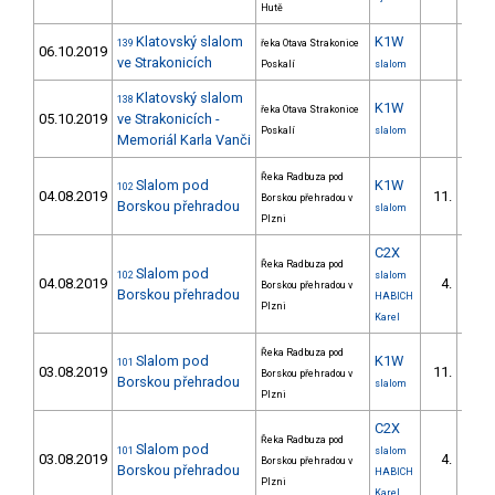
Hutě
Klatovský slalom
K1W
139
řeka Otava Strakonice
06.10.2019
ve Strakonicích
Poskalí
slalom
Klatovský slalom
138
K1W
řeka Otava Strakonice
05.10.2019
ve Strakonicích -
Poskalí
slalom
Memoriál Karla Vanči
Řeka Radbuza pod
Slalom pod
K1W
102
04.08.2019
11.
Borskou přehradou v
Borskou přehradou
slalom
Plzni
C2X
Řeka Radbuza pod
Slalom pod
102
slalom
04.08.2019
4.
Borskou přehradou v
Borskou přehradou
HABICH
Plzni
Karel
Řeka Radbuza pod
Slalom pod
K1W
101
03.08.2019
11.
Borskou přehradou v
Borskou přehradou
slalom
Plzni
C2X
Řeka Radbuza pod
Slalom pod
101
slalom
03.08.2019
4.
Borskou přehradou v
Borskou přehradou
HABICH
Plzni
Karel