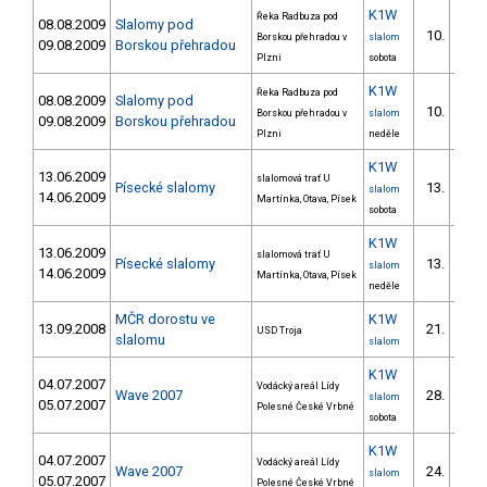
K1W
Řeka Radbuza pod
08.08.2009
Slalomy pod
10.
Borskou přehradou v
slalom
09.08.2009
Borskou přehradou
Plzni
sobota
K1W
Řeka Radbuza pod
08.08.2009
Slalomy pod
10.
Borskou přehradou v
slalom
09.08.2009
Borskou přehradou
Plzni
neděle
K1W
13.06.2009
slalomová trať U
Písecké slalomy
13.
slalom
14.06.2009
Martínka, Otava, Písek
sobota
K1W
13.06.2009
slalomová trať U
Písecké slalomy
13.
slalom
14.06.2009
Martínka, Otava, Písek
neděle
MČR dorostu ve
K1W
13.09.2008
21.
USD Troja
slalomu
slalom
K1W
04.07.2007
Vodácký areál Lídy
Wave 2007
28.
slalom
05.07.2007
Polesné České Vrbné
sobota
K1W
04.07.2007
Vodácký areál Lídy
Wave 2007
24.
slalom
05.07.2007
Polesné České Vrbné