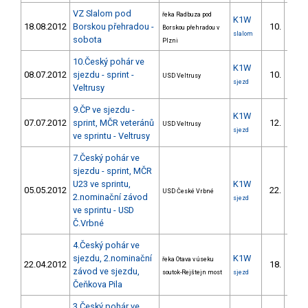
VZ Slalom pod
řeka Radbuza pod
K1W
18.08.2012
Borskou přehradou -
10.
Borskou přehradou v
3/U23
slalom
sobota
Plzni
10.Český pohár ve
K1W
08.07.2012
sjezdu - sprint -
10.
USD Veltrusy
3/U23
sjezd
Veltrusy
9.ČP ve sjezdu -
K1W
07.07.2012
sprint, MČR veteránů
12.
USD Veltrusy
3/U23
sjezd
ve sprintu - Veltrusy
7.Český pohár ve
sjezdu - sprint, MČR
U23 ve sprintu,
K1W
05.05.2012
22.
USD České Vrbné
7/U2
2.nominační závod
sjezd
ve sprintu - USD
Č.Vrbné
4.Český pohár ve
sjezdu, 2.nominační
K1W
řeka Otava v úseku
22.04.2012
18.
7/U2
závod ve sjezdu,
soutok-Rejštejn most
sjezd
Čeňkova Pila
3.Český pohár ve