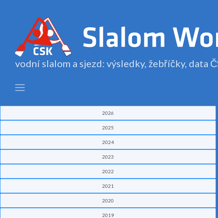
vodní slalom a sjezd: výsledky, žebříčky, data
2026
2025
2024
2023
2022
2021
2020
2019