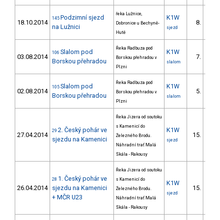
řeka Lužnice,
Podzimní sjezd
K1W
145
18.10.2014
8.
Dobronice u Bechyně-
na Lužnici
sjezd
Hutě
Řeka Radbuza pod
Slalom pod
K1W
106
03.08.2014
7.
Borskou přehradou v
Borskou přehradou
slalom
Plzni
Řeka Radbuza pod
Slalom pod
K1W
105
02.08.2014
5.
Borskou přehradou v
Borskou přehradou
slalom
Plzni
Řeka Jizera od soutoku
s Kamenicí do
2. Český pohár ve
K1W
29
27.04.2014
15.
Železného Brodu.
sjezdu na Kamenici
sjezd
Náhradní trať Malá
Skála - Rakousy
Řeka Jizera od soutoku
1. Český pohár ve
28
s Kamenicí do
K1W
26.04.2014
sjezdu na Kamenici
15.
Železného Brodu.
sjezd
+ MČR U23
Náhradní trať Malá
Skála - Rakousy