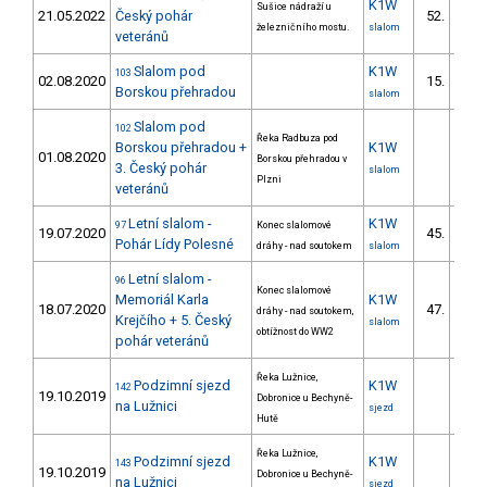
K1W
Sušice nádraží u
21.05.2022
Český pohár
52.
6/
železničního mostu.
slalom
veteránů
Slalom pod
K1W
103
02.08.2020
15.
Borskou přehradou
slalom
Slalom pod
102
Řeka Radbuza pod
Borskou přehradou +
K1W
01.08.2020
Borskou přehradou v
3. Český pohár
slalom
Plzni
veteránů
Letní slalom -
K1W
97
Konec slalomové
19.07.2020
45.
Pohár Lídy Polesné
dráhy - nad soutokem
slalom
Letní slalom -
96
Konec slalomové
Memoriál Karla
K1W
18.07.2020
47.
dráhy - nad soutokem,
Krejčího + 5. Český
slalom
obtížnost do WW2
pohár veteránů
Řeka Lužnice,
Podzimní sjezd
K1W
142
19.10.2019
Dobronice u Bechyně-
na Lužnici
sjezd
Hutě
Řeka Lužnice,
Podzimní sjezd
K1W
143
19.10.2019
Dobronice u Bechyně-
na Lužnici
sjezd