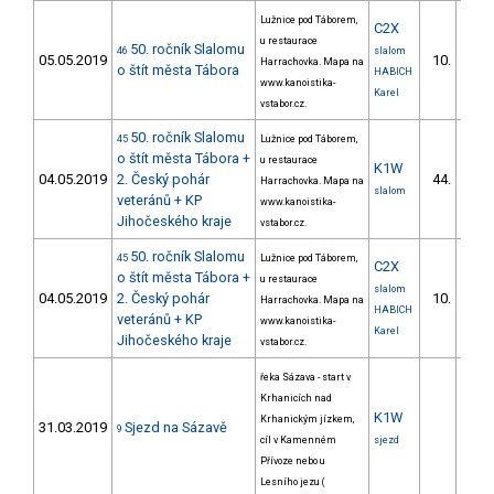
Lužnice pod Táborem,
C2X
u restaurace
50. ročník Slalomu
46
slalom
05.05.2019
10.
Harrachovka. Mapa na
o štít města Tábora
HABICH
www.kanoistika-
Karel
vstabor.cz.
50. ročník Slalomu
45
Lužnice pod Táborem,
o štít města Tábora +
u restaurace
K1W
04.05.2019
2. Český pohár
44.
Harrachovka. Mapa na
slalom
veteránů + KP
www.kanoistika-
Jihočeského kraje
vstabor.cz.
50. ročník Slalomu
45
Lužnice pod Táborem,
C2X
o štít města Tábora +
u restaurace
slalom
04.05.2019
2. Český pohár
10.
Harrachovka. Mapa na
HABICH
veteránů + KP
www.kanoistika-
Karel
Jihočeského kraje
vstabor.cz.
řeka Sázava - start v
Krhanicích nad
K1W
Krhanickým jízkem,
31.03.2019
Sjezd na Sázavě
9
cíl v Kamenném
sjezd
Přívoze nebo u
Lesního jezu (