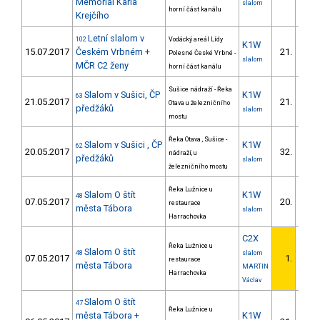
Memoriál Karla
slalom
horní část kanálu
Krejčího
Letní slalom v
102
Vodácký areál Lídy
K1W
15.07.2017
Českém Vrbném +
21.
Polesné České Vrbné -
slalom
MČR C2 ženy
horní část kanálu
Sušice nádraží - Řeka
Slalom v Sušici, ČP
K1W
63
21.05.2017
21.
Otava u železničního
4/
předžáků
slalom
mostu
Řeka Otava , Sušice -
Slalom v Sušici , ČP
K1W
62
20.05.2017
32.
nádraží, u
4/
předžáků
slalom
železničního mostu
Řeka Lužnice u
Slalom O štít
K1W
48
07.05.2017
20.
restaurace
města Tábora
slalom
Harrachovka
C2X
Řeka Lužnice u
Slalom O štít
48
slalom
07.05.2017
1.
restaurace
města Tábora
MARTIN
Harrachovka
Václav
Slalom O štít
47
Řeka Lužnice u
města Tábora +
K1W