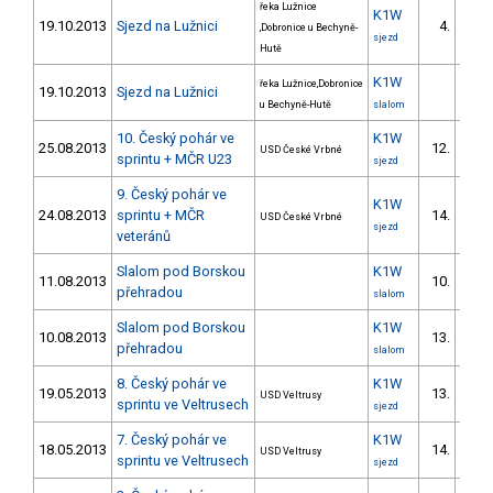
řeka Lužnice
K1W
19.10.2013
Sjezd na Lužnici
4.
,Dobronice u Bechyně-
1/U23
sjezd
Hutě
K1W
řeka Lužnice,Dobronice
19.10.2013
Sjezd na Lužnici
u Bechyně-Hutě
slalom
10. Český pohár ve
K1W
25.08.2013
12.
USD České Vrbné
3/U23
sprintu + MČR U23
sjezd
9. Český pohár ve
K1W
24.08.2013
sprintu + MČR
14.
USD České Vrbné
4/U23
sjezd
veteránů
Slalom pod Borskou
K1W
11.08.2013
10.
3/U23
přehradou
slalom
Slalom pod Borskou
K1W
10.08.2013
13.
3/U23
přehradou
slalom
8. Český pohár ve
K1W
19.05.2013
13.
USD Veltrusy
3/U23
sprintu ve Veltrusech
sjezd
7. Český pohár ve
K1W
18.05.2013
14.
USD Veltrusy
3/U23
sprintu ve Veltrusech
sjezd