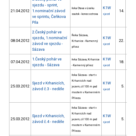
sjezdu - sprint,
K1W
řeka Otava v úseku
21.04.2012
1.nominační závod
14.
4/U2
soutok - konec ostrova
sjezd
ve sprintu, Čeňkova
Pila
2.Český pohár ve
Řeka Sázava,
sjezdu, 1.nominační
K1W
08.04.2012
22.
Krhanice - Kamenný
závod ve sjezdu -
sjezd
přívoz
Sázava
1.Český pohár ve
K1W
řeka Sázava, Krhanice
07.04.2012
18.
sjezdu - Sázava
- Kamenný přívoz
sjezd
řeka Sázava - start v
Krhanicích nad
Sjezd v Krhanicích,
K1W
25.03.2012
5.
jezem, cíl 100 m pod
závod č.3 - neděle
sjezd
mostem v Kamenném
Přívozu
řeka Sázava - start v
Krhanicích nad
Sjezd v Krhanicích,
K1W
25.03.2012
5.
jezem, cíl 100 m pod
závod č.4 - neděle
sjezd
mostem v Kamenném
Přívozu