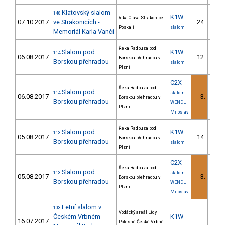
Klatovský slalom
148
K1W
řeka Otava Strakonice
07.10.2017
ve Strakonicích -
24.
3/
Poskalí
slalom
Memoriál Karla Vanči
Řeka Radbuza pod
Slalom pod
K1W
114
06.08.2017
12.
Borskou přehradou v
Borskou přehradou
slalom
Plzni
C2X
Řeka Radbuza pod
Slalom pod
114
slalom
06.08.2017
3.
Borskou přehradou v
Borskou přehradou
WENDL
Plzni
Miloslav
Řeka Radbuza pod
Slalom pod
K1W
113
05.08.2017
14.
Borskou přehradou v
Borskou přehradou
slalom
Plzni
C2X
Řeka Radbuza pod
Slalom pod
113
slalom
05.08.2017
3.
Borskou přehradou v
Borskou přehradou
WENDL
Plzni
Miloslav
Letní slalom v
103
Vodácký areál Lídy
Českém Vrbném
K1W
16.07.2017
Polesné České Vrbné -