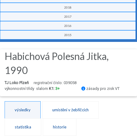
2018
2017
2016
2015
Habichová Polesná Jitka,
1990
TJ Loko Plzeň
registrační číslo: 039058
výkonnostní třídy
slalom
K1:
3+
zásady pro zisk VT
výsledky
umístění v žebříčcích
statistika
historie