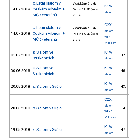
Letní slalom v
92
Vodácký areál Lídy
K1W
14.07.2018
Českém Vrbném +
Polesné, USD České
slalom
MČR veteránů
Vrbné
C2X
Letní slalom v
92
Vodácký areál Lídy
slalom
14.07.2018
Českém Vrbném +
Polesné, USD České
WENDL
MČR veteránů
Vrbné
Miloslav
Slalom ve
K1W
89
01.07.2018
37.
Strakonicích
slalom
Slalom ve
K1W
88
30.06.2018
48.
Strakonicích
slalom
K1W
20.05.2018
Slalom v Sušici
43.
62
8/
slalom
C2X
slalom
20.05.2018
Slalom v Sušici
4.
62
3/
WENDL
Miloslav
K1W
19.05.2018
Slalom v Sušici
47.
61
8/
slalom