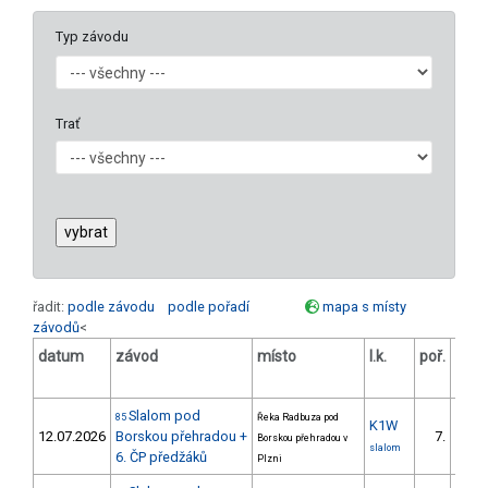
Typ závodu
Trať
řadit:
podle závodu
podle pořadí
mapa s místy
závodů
<
datum
závod
místo
l.k.
poř.
v.k.
Slalom pod
85
Řeka Radbuza pod
K1W
12.07.2026
Borskou přehradou +
7.
Borskou přehradou v
1/VM
slalom
6. ČP předžáků
Plzni