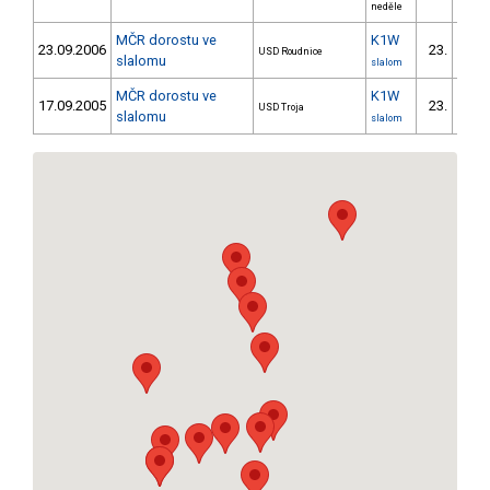
neděle
MČR dorostu ve
K1W
23.09.2006
23.
USD Roudnice
slalomu
slalom
MČR dorostu ve
K1W
17.09.2005
23.
USD Troja
slalomu
slalom