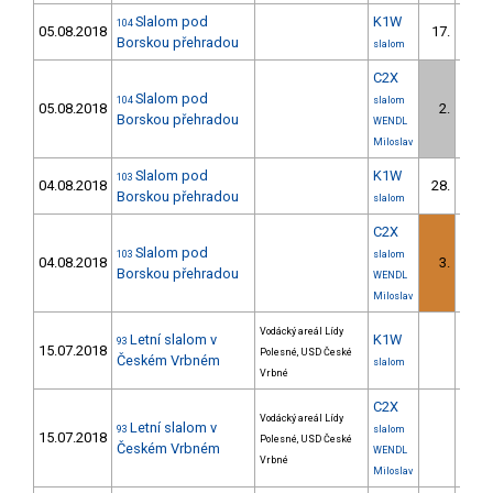
Slalom pod
K1W
104
05.08.2018
17.
Borskou přehradou
slalom
C2X
Slalom pod
104
slalom
05.08.2018
2.
Borskou přehradou
WENDL
Miloslav
Slalom pod
K1W
103
04.08.2018
28.
Borskou přehradou
slalom
C2X
Slalom pod
103
slalom
04.08.2018
3.
Borskou přehradou
WENDL
Miloslav
Vodácký areál Lídy
Letní slalom v
K1W
93
15.07.2018
Polesné, USD České
Českém Vrbném
slalom
Vrbné
C2X
Vodácký areál Lídy
Letní slalom v
93
slalom
15.07.2018
Polesné, USD České
Českém Vrbném
WENDL
Vrbné
Miloslav