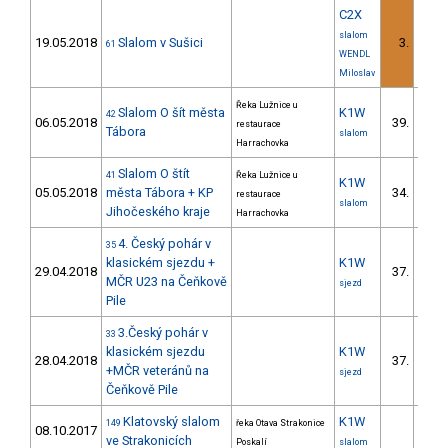
C2X
slalom
19.05.2018
Slalom v Sušici
3.
61
WENDL
Miloslav
Řeka Lužnice u
Slalom O šít města
K1W
42
06.05.2018
39.
restaurace
Tábora
slalom
Harrachovka
Slalom O štít
41
Řeka Lužnice u
K1W
05.05.2018
města Tábora + KP
34.
restaurace
slalom
Jihočeského kraje
Harrachovka
4. Český pohár v
35
klasickém sjezdu +
K1W
29.04.2018
37.
MČR U23 na Čeňkově
sjezd
Pile
3.Český pohár v
33
klasickém sjezdu
K1W
28.04.2018
37.
+MČR veteránů na
sjezd
Čeňkově Pile
Klatovský slalom
K1W
149
řeka Otava Strakonice
08.10.2017
ve Strakonicích
Poskalí
slalom