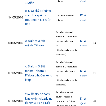
Labem
sjezd
+ MČR
5. Český pohár ve
50
sjezdu - sprint v
K1W
USD Roudnice nad
14.05.2016
Roudnici n.L.+ MČR
Labem
sjezd
U23
Řeka Lužnice pod
Táborem u restaurace
Slalom O štít
K1W
43
Harrachovka (mapa
08.05.2016
14.
města Tábora
na
slalom
http://www.kanoistika-
vstabor.cz).
Řeka Lužnice pod
Slalom O štít
42
Táborem u restaurace
města Tábora +
K1W
Harrachovka (mapa
07.05.2016
19.
Přebor Jihočeského
na
slalom
kraje
http://www.kanoistika-
vstabor.cz)
Řeka Otava v úseku
4. Český pohár v
35
soutok - Rejštejn,
klasickém sjezdu na
K1W
01.05.2016
23.
náhradní trať - řeka
Čeňkově Pile + MČR
sjezd
Otava dle aktuálního