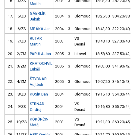
16.
4/ZS
2003
3
Olomouc
18:03,30
282.20/35,2
Martin
GÁBRLÍK
17.
5/ZS
2004
3
Olomouc
18:25,30
304.20/38,0
Jakub
18.
6/ZS
MRÁKA Jan
2004
3
Olomouc
18:43,30
322.20/40,2
RUTAR
VS
19.
7/ZS
2003
18:48,10
327.00/40,8
Martin
Desná
20.
2/ZM
PAPULA Jan
2005
3
Litovel
18:58,60
337.50/42,1
KRATOCHVÍL
21.
3/ZM
2005
3
Olomouc
19:03,00
341.90/42,7
Lukáš
ŠTYBNAR
22.
4/ZM
2005
3
Olomouc
19:07,20
346.10/43,2
Vojtěch
23.
8/ZS
KOSÍK Dan
2004
Olomouc
19:15,10
354.00/44,2
STRNAD
VS
24.
9/ZS
2004
19:16,80
355.70/44,4
Ondřej
Desná
KÖKÖRČIN
VS
25.
10/ZS
2003
19:21,30
360.20/45,0
Matěj
Desná
26.
11/ZS
HRIC Ondřej
2004
Olomouc
19:21,70
360.60/45,0