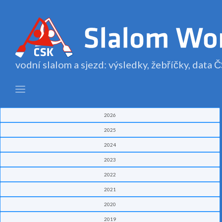
vodní slalom a sjezd: výsledky, žebříčky, data
2026
2025
2024
2023
2022
2021
2020
2019