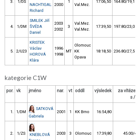
3.
1/DS
1
17:06,50
164.80/19,1
NACHTIGAL
2000
Val.Mez.
Richard
SMILEK Jiří
2003
Val.Mez.
4.
1/DM
ŠVÉDA
3
17:39,50
197.80/23,0
2002
Val.Mez.
Daniel
KRISTEK
Olomouc
Václav
1996
5.
2/U23
MT
KK
18:18,50
236.80/27,5
HOROVÁ
1998
Opava
Klára
kategorie C1W
por.
vk
jméno
nar.
vt
oddíl
výsledek
za vítězem
s / %
SATKOVÁ
1.
1/DM
2001
1
KK Brno
16:54,80
Gabriela
2.
1/ZS
2003
3
Olomouc
17:39,80
45.00/4,4
KNEBLOVÁ