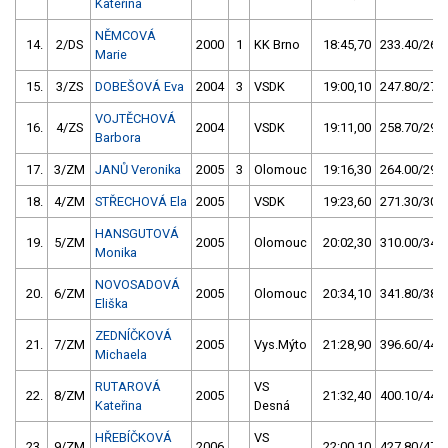
Kateřina
NĚMCOVÁ
14.
2/DS
2000
1
KK Brno
18:45,70
233.40/26,2
Marie
15.
3/ZS
DOBEŠOVÁ Eva
2004
3
VSDK
19:00,10
247.80/27,8
VOJTĚCHOVÁ
16.
4/ZS
2004
VSDK
19:11,00
258.70/29,0
Barbora
17.
3/ZM
JANŮ Veronika
2005
3
Olomouc
19:16,30
264.00/29,6
18.
4/ZM
STŘECHOVÁ Ela
2005
VSDK
19:23,60
271.30/30,4
HANSGUTOVÁ
19.
5/ZM
2005
Olomouc
20:02,30
310.00/34,7
Monika
NOVOSADOVÁ
20.
6/ZM
2005
Olomouc
20:34,10
341.80/38,3
Eliška
ZEDNÍČKOVÁ
21.
7/ZM
2005
Vys.Mýto
21:28,90
396.60/44,4
Michaela
RUTAROVÁ
VS
22.
8/ZM
2005
21:32,40
400.10/44,8
Kateřina
Desná
HŘEBÍČKOVÁ
VS
23.
9/ZM
2006
22:00,10
427.80/47,9