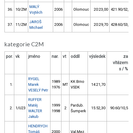
MALÝ
36.
10/ZM
2006
Olomouc
20:23,00
421.90/52,7
Vojtěch
JAROŠ
37.
11/ZM
2006
Olomouc
20:29,70
428.60/53,5
Michael
kategorie C2M
por.
vk
jméno
nar.
vt
oddíl
výsledek
za
b
vítězem
s / %
RYGEL
1989
KK Brno
1.
Marek
MT
14:21,70
1976
VSDK
VESELÝ Petr
RUFFER
Matěj
1999
Pardub.
2.
1/U23
2
15:52,30
90.60/10,5
WALTER
1998
Šumperk
Jakub
HENDRYCH
Tomáš
2000
Val.Mez.