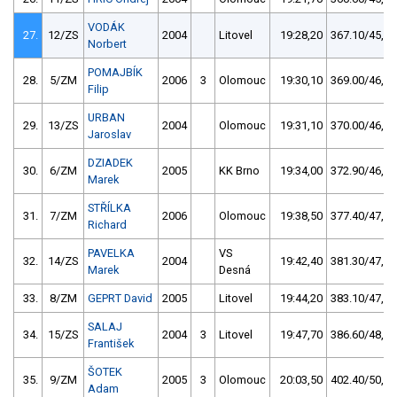
VODÁK
27.
12/ZS
2004
Litovel
19:28,20
367.10/45,8
Norbert
POMAJBÍK
28.
5/ZM
2006
3
Olomouc
19:30,10
369.00/46,1
Filip
URBAN
29.
13/ZS
2004
Olomouc
19:31,10
370.00/46,2
Jaroslav
DZIADEK
30.
6/ZM
2005
KK Brno
19:34,00
372.90/46,5
Marek
STŘÍLKA
31.
7/ZM
2006
Olomouc
19:38,50
377.40/47,1
Richard
PAVELKA
VS
32.
14/ZS
2004
19:42,40
381.30/47,6
Marek
Desná
33.
8/ZM
GEPRT David
2005
Litovel
19:44,20
383.10/47,8
SALAJ
34.
15/ZS
2004
3
Litovel
19:47,70
386.60/48,3
František
ŠOTEK
35.
9/ZM
2005
3
Olomouc
20:03,50
402.40/50,2
Adam