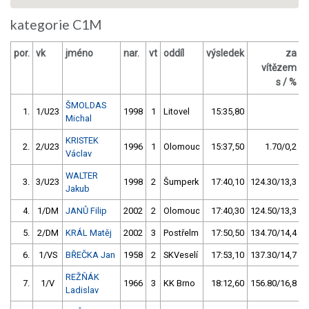
kategorie C1M
por.
vk
jméno
nar.
vt
oddíl
výsledek
za
b
vítězem
s / %
ŠMOLDAS
1.
1/U23
1998
1
Litovel
15:35,80
Michal
KRISTEK
2.
2/U23
1996
1
Olomouc
15:37,50
1.70/0,2
Václav
WALTER
3.
3/U23
1998
2
Šumperk
17:40,10
124.30/13,3
Jakub
4.
1/DM
JANŮ Filip
2002
2
Olomouc
17:40,30
124.50/13,3
5.
2/DM
KRÁL Matěj
2002
3
Postřelm
17:50,50
134.70/14,4
6.
1/VS
BŘEČKA Jan
1958
2
SKVeselí
17:53,10
137.30/14,7
REŽŇÁK
7.
1/V
1966
3
KK Brno
18:12,60
156.80/16,8
Ladislav