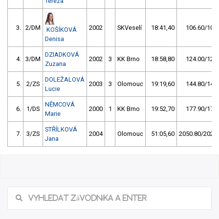
Tereza
3.
2/DM
2002
SKVeselí
18:41,40
106.60/10,5
KOŠÍKOVÁ
Denisa
DZIADKOVÁ
4.
3/DM
2002
3
KK Brno
18:58,80
124.00/12,2
Zuzana
DOLEŽALOVÁ
5.
2/ZS
2003
3
Olomouc
19:19,60
144.80/14,3
Lucie
NĚMCOVÁ
6.
1/DS
2000
1
KK Brno
19:52,70
177.90/17,5
Marie
STŘÍLKOVÁ
7.
3/ZS
2004
Olomouc
51:05,60
2050.80/202,1
Jana