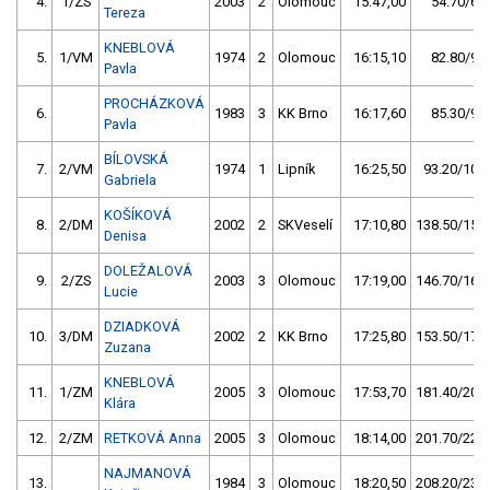
4.
1/ZS
2003
2
Olomouc
15:47,00
54.70/6,1
Tereza
KNEBLOVÁ
5.
1/VM
1974
2
Olomouc
16:15,10
82.80/9,3
Pavla
PROCHÁZKOVÁ
6.
1983
3
KK Brno
16:17,60
85.30/9,6
Pavla
BÍLOVSKÁ
7.
2/VM
1974
1
Lipník
16:25,50
93.20/10,4
Gabriela
KOŠÍKOVÁ
8.
2/DM
2002
2
SKVeselí
17:10,80
138.50/15,5
Denisa
DOLEŽALOVÁ
9.
2/ZS
2003
3
Olomouc
17:19,00
146.70/16,4
Lucie
DZIADKOVÁ
10.
3/DM
2002
2
KK Brno
17:25,80
153.50/17,2
Zuzana
KNEBLOVÁ
11.
1/ZM
2005
3
Olomouc
17:53,70
181.40/20,3
Klára
12.
2/ZM
RETKOVÁ Anna
2005
3
Olomouc
18:14,00
201.70/22,6
NAJMANOVÁ
13.
1984
3
Olomouc
18:20,50
208.20/23,3