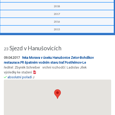
2018
2017
2016
2015
Sjezd v Hanušovicích
23
09.04.2017
řeka Morava v úseku Hanušovice Zetor-Bohdíkov
restaurace.Při špatném vodním stavu trať Postřelmov-Le
ředitel: Zbyněk Schreiber vrchní rozhodčí: Ladislav Jílek
výsledky ke stažení:
absolutní pořadí
J