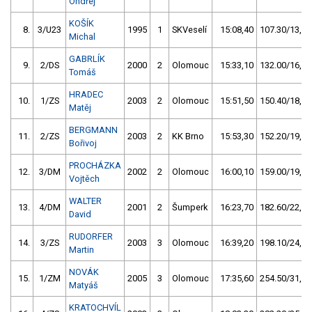
Ondřej
KOŠÍK
8.
3/U23
1995
1
SKVeselí
15:08,40
107.30/13,4
Michal
GABRLÍK
9.
2/DS
2000
2
Olomouc
15:33,10
132.00/16,5
Tomáš
HRADEC
10.
1/ZS
2003
2
Olomouc
15:51,50
150.40/18,8
Matěj
BERGMANN
11.
2/ZS
2003
2
KK Brno
15:53,30
152.20/19,0
Bořivoj
PROCHÁZKA
12.
3/DM
2002
2
Olomouc
16:00,10
159.00/19,8
Vojtěch
WALTER
13.
4/DM
2001
2
Šumperk
16:23,70
182.60/22,8
David
RUDORFER
14.
3/ZS
2003
3
Olomouc
16:39,20
198.10/24,7
Martin
NOVÁK
15.
1/ZM
2005
3
Olomouc
17:35,60
254.50/31,8
Matyáš
KRATOCHVÍL