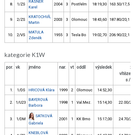
RAŠNER
8.
1/ZS
2004
3
Postřelm
18:19,30
163.50/17,5
Karel
KRATOCHVÍL
9.
2/ZS
2003
3
Olomouc
18:43,60
187.80/20,1
Martin
MATULA
10.
2/VS
1955
3
Tesla Bo
19:02,70
206.90/22,1
Zdeněk
kategorie K1W
por.
vk
jméno
nar.
vt
oddíl
výsledek
za
vítězem
s / %
1.
1/DS
HRICOVÁ Klára
1999
2
Olomouc
14:52,30
BAYEROVÁ
2.
1/U23
1998
1
Val.Mez.
15:14,30
22.00/2,5
Barbora
SATKOVÁ
3.
1/DM
2001
1
KK Brno
15:17,00
24.70/2,8
Gabriela
KNEBLOVÁ