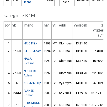
Hanna
Desná
kategorie K1M
por.
vk
jméno
nar.
vt
oddíl
výsledek
za
vítězem
s / %
1.
HRIC Filip
1993
MT
Olomouc
13:21,10
2.
1/U23
SATKE Adam
1994
MT
KK Brno
13:28,50
7.40/0,9
HÁLA
3.
1992
2
Olomouc
13:37,30
16.20/2,0
Richard
NEUBERT
4.
2/U23
1997
1
Olomouc
13:43,70
22.60/2,8
Adam
5.
1/
KREJZA Filip
1989
2
Vys.Mýto
14:38,00
76.90/9,6
IVÁNEK
6.
2/DM
2002
2
SKVeselí
14:49,00
87.90/11,0
Roman
BERGMANN
7.
1/DS
2000
2
KK Brno
15:01,30
100.20/12,5