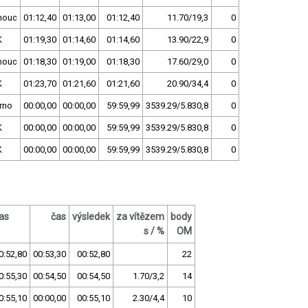
mouc
01:12,40
01:13,00
01:12,40
11.70/19,3
0
K
01:19,30
01:14,60
01:14,60
13.90/22,9
0
mouc
01:18,30
01:19,00
01:18,30
17.60/29,0
0
K
01:23,70
01:21,60
01:21,60
20.90/34,4
0
rno
00:00,00
00:00,00
59:59,99
3539.29/5.830,8
0
K
00:00,00
00:00,00
59:59,99
3539.29/5.830,8
0
K
00:00,00
00:00,00
59:59,99
3539.29/5.830,8
0
as
čas
výsledek
za vítězem
body
s / %
OM
0:52,80
00:53,30
00:52,80
22
0:55,30
00:54,50
00:54,50
1.70/3,2
14
0:55,10
00:00,00
00:55,10
2.30/4,4
10