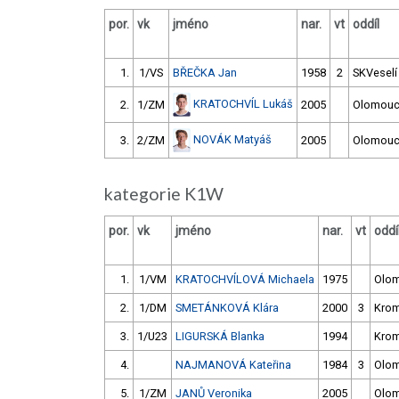
por.
vk
jméno
nar.
vt
oddíl
1.
1/VS
BŘEČKA Jan
1958
2
SKVeselí
KRATOCHVÍL Lukáš
2.
1/ZM
2005
Olomou
NOVÁK Matyáš
3.
2/ZM
2005
Olomou
kategorie K1W
por.
vk
jméno
nar.
vt
oddí
1.
1/VM
KRATOCHVÍLOVÁ Michaela
1975
Olo
2.
1/DM
SMETÁNKOVÁ Klára
2000
3
Krom
3.
1/U23
LIGURSKÁ Blanka
1994
Krom
4.
NAJMANOVÁ Kateřina
1984
3
Olo
5.
1/ZM
JANŮ Veronika
2005
Olo