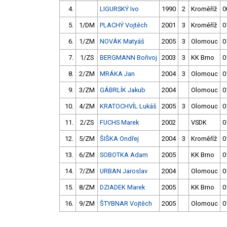
4.
LIGURSKÝ Ivo
1990
2
Kroměříž
0
5.
1/DM
PLACHÝ Vojtěch
2001
3
Kroměříž
0
6.
1/ZM
NOVÁK Matyáš
2005
3
Olomouc
0
7.
1/ZS
BERGMANN Bořivoj
2003
3
KK Brno
0
8.
2/ZM
MRÁKA Jan
2004
3
Olomouc
0
9.
3/ZM
GÁBRLÍK Jakub
2004
Olomouc
0
10.
4/ZM
KRATOCHVÍL Lukáš
2005
3
Olomouc
0
11.
2/ZS
FUCHS Marek
2002
VSDK
0
12.
5/ZM
ŠIŠKA Ondřej
2004
3
Kroměříž
0
13.
6/ZM
SOBOTKA Adam
2005
KK Brno
0
14.
7/ZM
URBAN Jaroslav
2004
Olomouc
0
15.
8/ZM
DZIADEK Marek
2005
KK Brno
0
16.
9/ZM
ŠTYBNAR Vojtěch
2005
Olomouc
0