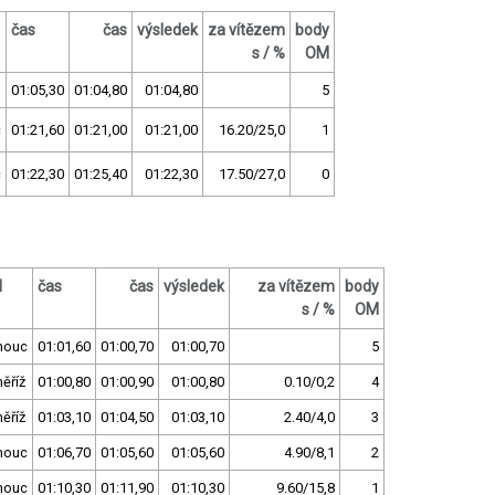
čas
čas
výsledek
za vítězem
body
s / %
OM
01:05,30
01:04,80
01:04,80
5
c
01:21,60
01:21,00
01:21,00
16.20/25,0
1
c
01:22,30
01:25,40
01:22,30
17.50/27,0
0
l
čas
čas
výsledek
za vítězem
body
s / %
OM
mouc
01:01,60
01:00,70
01:00,70
5
ěříž
01:00,80
01:00,90
01:00,80
0.10/0,2
4
ěříž
01:03,10
01:04,50
01:03,10
2.40/4,0
3
mouc
01:06,70
01:05,60
01:05,60
4.90/8,1
2
mouc
01:10,30
01:11,90
01:10,30
9.60/15,8
1