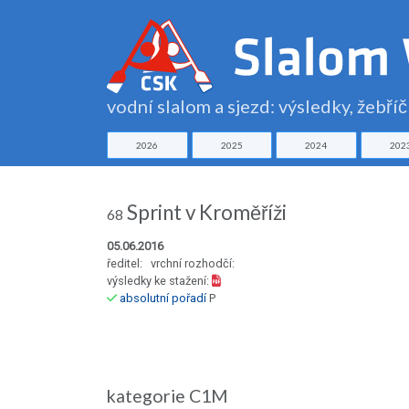
vodní slalom a sjezd: výsledky, žebří
2026
2025
2024
202
Sprint v Kroměříži
68
05.06.2016
ředitel: vrchní rozhodčí:
výsledky ke stažení:
absolutní pořadí
P
kategorie C1M