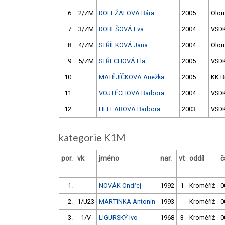
6.
2/ZM
DOLEŽALOVÁ Bára
2005
Olo
7.
3/ZM
DOBEŠOVÁ Eva
2004
VSD
8.
4/ZM
STŘÍLKOVÁ Jana
2004
Olo
9.
5/ZM
STŘECHOVÁ Ela
2005
VSD
10.
MATĚJÍČKOVÁ Anežka
2005
KK B
11.
VOJTĚCHOVÁ Barbora
2004
VSD
12.
HELLAROVÁ Barbora
2003
VSD
kategorie K1M
por.
vk
jméno
nar.
vt
oddíl
č
1.
NOVÁK Ondřej
1992
1
Kroměříž
0
2.
1/U23
MARTINKA Antonín
1993
Kroměříž
0
3.
1/V
LIGURSKÝ Ivo
1968
3
Kroměříž
0