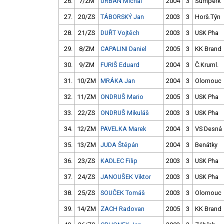
26.
7/ZM
URBAN Michal
2004
3
Šumperk
27.
20/ZS
TÁBORSKÝ Jan
2003
3
Horš.Týn
28.
21/ZS
DUŘT Vojtěch
2003
3
USK Pha
29.
8/ZM
CAPALINI Daniel
2005
3
KK Brand
30.
9/ZM
FURIŠ Eduard
2004
3
Č.Kruml.
31.
10/ZM
MRÁKA Jan
2004
3
Olomouc
32.
11/ZM
ONDRUŠ Mario
2005
3
USK Pha
33.
22/ZS
ONDRUŠ Mikuláš
2003
3
USK Pha
34.
12/ZM
PAVELKA Marek
2004
3
VS Desná
35.
13/ZM
JUDA Štěpán
2004
3
Benátky
36.
23/ZS
KADLEC Filip
2003
3
USK Pha
37.
24/ZS
JANOUŠEK Viktor
2003
3
USK Pha
38.
25/ZS
SOUČEK Tomáš
2003
3
Olomouc
39.
14/ZM
ZACH Radovan
2005
3
KK Brand