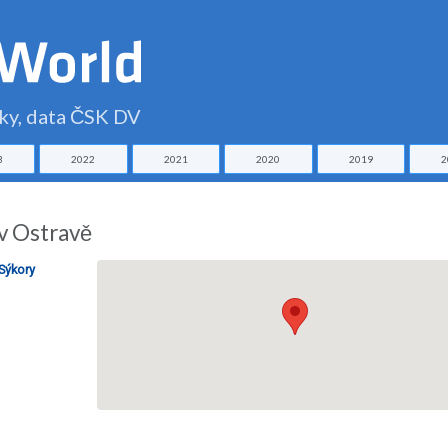
čky, data ČSK DV
3
2022
2021
2020
2019
2
 v Ostravě
.Sýkory