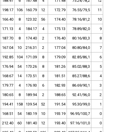
188.97
6
167.48
4
171.48
75.24/78,2
12
198.17
106
160.79
12
172.79
76.55/79,5
11
166.40
8
123.32
56
174.40
78.16/81,2
10
171.13
4
184.17
4
175.13
78.89/82,0
9
187.70
8
174.40
2
176.40
80.16/83,3
8
167.04
10
216.31
2
177.04
80.80/84,0
7
192.85
104
171.09
8
179.09
82.85/86,1
6
176.94
54
173.26
8
181.26
85.02/88,3
5
168.67
14
173.51
8
181.51
85.27/88,6
4
179.77
4
176.93
6
182.93
86.69/90,1
3
180.65
8
189.94
2
188.65
92.41/96,0
2
194.41
158
139.54
52
191.54
95.30/99,0
1
168.51
54
183.19
10
193.19
96.95/100,7
0
212.40
60
181.40
12
193.40
97.16/101,0
0