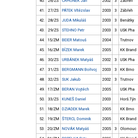
40.
26/ZS
CRHONEK Jan
2002
3
Zábřeh
41.
27/ZS
PÁTEK Vítězslav
2003
3
Zábřeh
42.
28/ZS
JUDA Mikuláš
2003
3
Benátky
43.
29/ZS
STEHNO Petr
2003
3
USK Pha
44.
15/ZM
BEIER Matouš
2004
Trutnov
45.
16/ZM
BÍZEK Marek
2005
KK Brand
46.
30/ZS
URBÁNEK Matyáš
2002
3
USK Pha
47.
31/ZS
BERGMANN Bořivoj
2003
3
KK Brno
48.
32/ZS
SUK Jakub
2002
3
Trutnov
49.
17/ZM
BERAN Vojtěch
2005
USK Pha
50.
33/ZS
KUNEŠ Daniel
2003
Horš.Týn
51.
18/ZM
DZIADEK Marek
2005
KK Brno
52.
19/ZM
ŠTERCL Dominik
2005
KK Brand
53.
20/ZM
NOVÁK Matyáš
2005
3
Olomouc