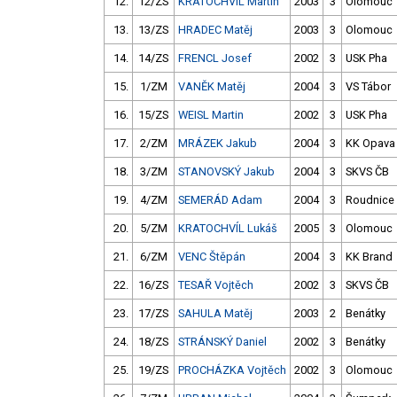
12.
12/ZS
KRATOCHVÍL Martin
2003
3
Olomouc
13.
13/ZS
HRADEC Matěj
2003
3
Olomouc
14.
14/ZS
FRENCL Josef
2002
3
USK Pha
15.
1/ZM
VANĚK Matěj
2004
3
VS Tábor
16.
15/ZS
WEISL Martin
2002
3
USK Pha
17.
2/ZM
MRÁZEK Jakub
2004
3
KK Opava
18.
3/ZM
STANOVSKÝ Jakub
2004
3
SKVS ČB
19.
4/ZM
SEMERÁD Adam
2004
3
Roudnice
20.
5/ZM
KRATOCHVÍL Lukáš
2005
3
Olomouc
21.
6/ZM
VENC Štěpán
2004
3
KK Brand
22.
16/ZS
TESAŘ Vojtěch
2002
3
SKVS ČB
23.
17/ZS
SAHULA Matěj
2003
2
Benátky
24.
18/ZS
STRÁNSKÝ Daniel
2002
3
Benátky
25.
19/ZS
PROCHÁZKA Vojtěch
2002
3
Olomouc