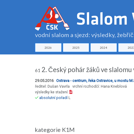
vodní slalom a sjezd: výsledky, žebří
2026
2025
2024
202
2. Český pohár žáků ve slalomu
61
29.05.2016
Ostrava - centrum, řeka Ostravice, u mostu M
ředitel: Dušan Vavrla vrchní rozhodčí: Hana Kneblová
výsledky ke stažení:
absolutní pořadí
L
kategorie K1M