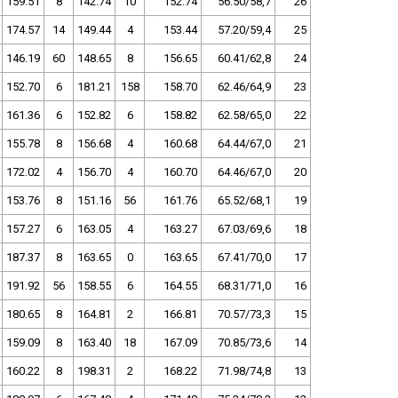
159.51
8
142.74
10
152.74
56.50/58,7
26
174.57
14
149.44
4
153.44
57.20/59,4
25
146.19
60
148.65
8
156.65
60.41/62,8
24
152.70
6
181.21
158
158.70
62.46/64,9
23
161.36
6
152.82
6
158.82
62.58/65,0
22
155.78
8
156.68
4
160.68
64.44/67,0
21
172.02
4
156.70
4
160.70
64.46/67,0
20
153.76
8
151.16
56
161.76
65.52/68,1
19
157.27
6
163.05
4
163.27
67.03/69,6
18
187.37
8
163.65
0
163.65
67.41/70,0
17
191.92
56
158.55
6
164.55
68.31/71,0
16
180.65
8
164.81
2
166.81
70.57/73,3
15
159.09
8
163.40
18
167.09
70.85/73,6
14
160.22
8
198.31
2
168.22
71.98/74,8
13