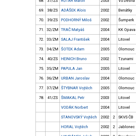
68.
37/ZS
RUTAR Martin
2003
VS Desná
69.
38/ZS
ADÁŠEK Alois
2002
Benátky
70.
39/ZS
PODHORNÝ Miloš
2002
Šumperk
71.
32/ZM
TRAČ Matyáš
2004
KK Opava
72.
33/ZM
SALAJ František
2004
Litovel
73.
34/ZM
ŠOTEK Adam
2005
Olomouc
74.
40/ZS
HEINICH Bruno
2002
Tzunami
75.
35/ZM
PAPULA Jan
2005
Litovel
76.
36/ZM
URBAN Jaroslav
2004
Olomouc
77.
37/ZM
ŠTYBNAR Vojtěch
2005
Olomouc
78.
41/ZS
ŠMAKAL Petr
2003
Litovel
VODÁK Norbert
2004
Litovel
STANOVSKÝ Vojtěch
2002
2
SKVS ČB
HORAL Vojtěch
2002
2
Jablonec