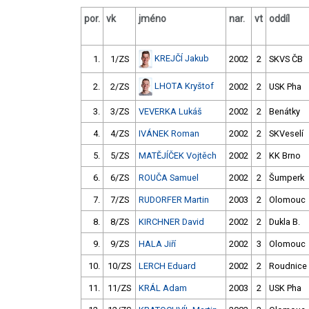
por.
vk
jméno
nar.
vt
oddíl
KREJČÍ Jakub
1.
1/ZS
2002
2
SKVS ČB
LHOTA Kryštof
2.
2/ZS
2002
2
USK Pha
3.
3/ZS
VEVERKA Lukáš
2002
2
Benátky
4.
4/ZS
IVÁNEK Roman
2002
2
SKVeselí
5.
5/ZS
MATĚJÍČEK Vojtěch
2002
2
KK Brno
6.
6/ZS
ROUČA Samuel
2002
2
Šumperk
7.
7/ZS
RUDORFER Martin
2003
2
Olomouc
8.
8/ZS
KIRCHNER David
2002
2
Dukla B.
9.
9/ZS
HALA Jiří
2002
3
Olomouc
10.
10/ZS
LERCH Eduard
2002
2
Roudnice
11.
11/ZS
KRÁL Adam
2003
2
USK Pha