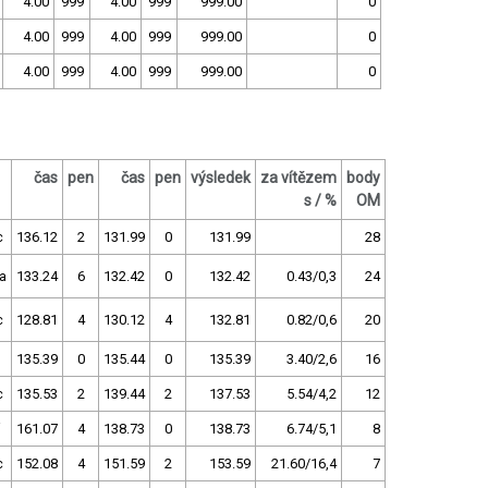
4.00
999
4.00
999
999.00
0
4.00
999
4.00
999
999.00
0
4.00
999
4.00
999
999.00
0
čas
pen
čas
pen
výsledek
za vítězem
body
s / %
OM
c
136.12
2
131.99
0
131.99
28
a
133.24
6
132.42
0
132.42
0.43/0,3
24
c
128.81
4
130.12
4
132.81
0.82/0,6
20
135.39
0
135.44
0
135.39
3.40/2,6
16
c
135.53
2
139.44
2
137.53
5.54/4,2
12
161.07
4
138.73
0
138.73
6.74/5,1
8
c
152.08
4
151.59
2
153.59
21.60/16,4
7