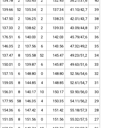
134.78
2
130.45
2
132.45
36.21/37,6
40
139.66
52
135.34
2
137.34
41.10/42,7
39
147.50
2
136.25
2
138.25
42.01/43,7
38
137.33
2
138.62
2
139.33
43.09/44,8
37
176.51
6
140.03
2
142.03
45.79/47,6
36
146.35
2
137.56
6
143.56
47.32/49,2
35
137.47
8
135.58
52
145.47
49.23/51,2
34
150.01
0
139.87
6
145.87
49.63/51,6
33
157.15
6
148.80
0
148.80
52.56/54,6
32
159.05
8
144.85
4
148.85
52.61/54,7
31
156.31
8
140.17
10
150.17
53.93/56,0
30
177.95
58
146.35
4
150.35
54.11/56,2
29
154.36
6
147.42
4
151.42
55.18/57,3
28
151.05
8
151.56
0
151.56
55.32/57,5
27