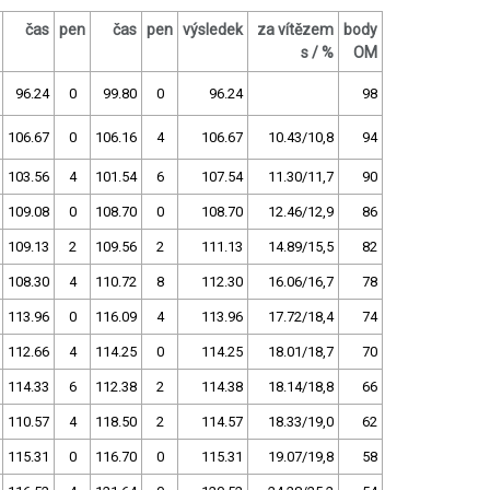
čas
pen
čas
pen
výsledek
za vítězem
body
s / %
OM
96.24
0
99.80
0
96.24
98
106.67
0
106.16
4
106.67
10.43/10,8
94
103.56
4
101.54
6
107.54
11.30/11,7
90
109.08
0
108.70
0
108.70
12.46/12,9
86
109.13
2
109.56
2
111.13
14.89/15,5
82
108.30
4
110.72
8
112.30
16.06/16,7
78
113.96
0
116.09
4
113.96
17.72/18,4
74
112.66
4
114.25
0
114.25
18.01/18,7
70
114.33
6
112.38
2
114.38
18.14/18,8
66
110.57
4
118.50
2
114.57
18.33/19,0
62
115.31
0
116.70
0
115.31
19.07/19,8
58