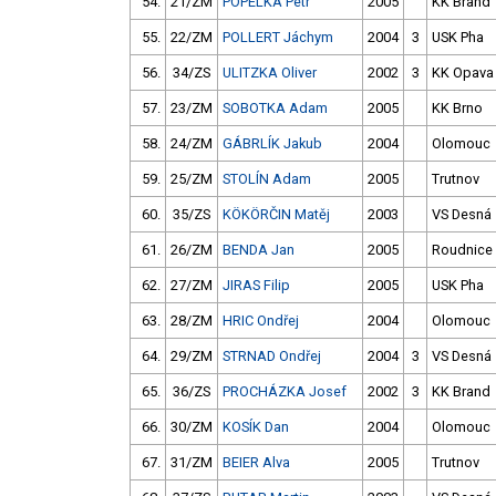
54.
21/ZM
POPELKA Petr
2005
KK Brand
55.
22/ZM
POLLERT Jáchym
2004
3
USK Pha
56.
34/ZS
ULITZKA Oliver
2002
3
KK Opava
57.
23/ZM
SOBOTKA Adam
2005
KK Brno
58.
24/ZM
GÁBRLÍK Jakub
2004
Olomouc
59.
25/ZM
STOLÍN Adam
2005
Trutnov
60.
35/ZS
KÖKÖRČIN Matěj
2003
VS Desná
61.
26/ZM
BENDA Jan
2005
Roudnice
62.
27/ZM
JIRAS Filip
2005
USK Pha
63.
28/ZM
HRIC Ondřej
2004
Olomouc
64.
29/ZM
STRNAD Ondřej
2004
3
VS Desná
65.
36/ZS
PROCHÁZKA Josef
2002
3
KK Brand
66.
30/ZM
KOSÍK Dan
2004
Olomouc
67.
31/ZM
BEIER Alva
2005
Trutnov