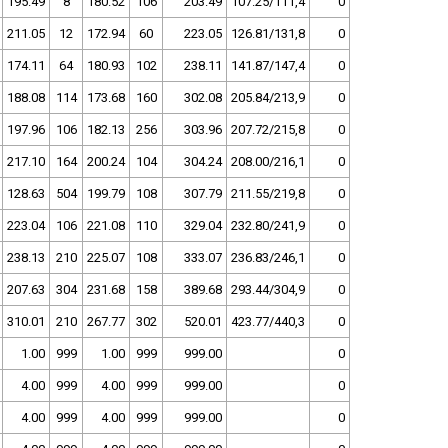
195.49
8
180.52
106
203.49
107.25/111,4
0
211.05
12
172.94
60
223.05
126.81/131,8
0
174.11
64
180.93
102
238.11
141.87/147,4
0
188.08
114
173.68
160
302.08
205.84/213,9
0
197.96
106
182.13
256
303.96
207.72/215,8
0
217.10
164
200.24
104
304.24
208.00/216,1
0
128.63
504
199.79
108
307.79
211.55/219,8
0
223.04
106
221.08
110
329.04
232.80/241,9
0
238.13
210
225.07
108
333.07
236.83/246,1
0
207.63
304
231.68
158
389.68
293.44/304,9
0
310.01
210
267.77
302
520.01
423.77/440,3
0
1.00
999
1.00
999
999.00
0
4.00
999
4.00
999
999.00
0
4.00
999
4.00
999
999.00
0