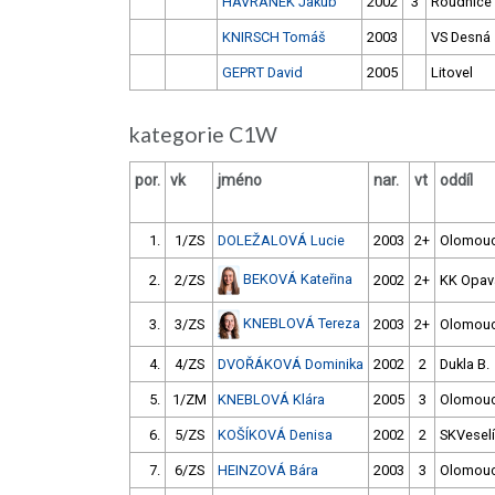
HAVRÁNEK Jakub
2002
3
Roudnice
KNIRSCH Tomáš
2003
VS Desná
GEPRT David
2005
Litovel
kategorie C1W
por.
vk
jméno
nar.
vt
oddíl
1.
1/ZS
DOLEŽALOVÁ Lucie
2003
2+
Olomou
BEKOVÁ Kateřina
2.
2/ZS
2002
2+
KK Opav
KNEBLOVÁ Tereza
3.
3/ZS
2003
2+
Olomou
4.
4/ZS
DVOŘÁKOVÁ Dominika
2002
2
Dukla B.
5.
1/ZM
KNEBLOVÁ Klára
2005
3
Olomou
6.
5/ZS
KOŠÍKOVÁ Denisa
2002
2
SKVeselí
7.
6/ZS
HEINZOVÁ Bára
2003
3
Olomou