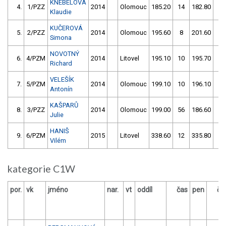
KNEBELOVÁ
4.
1/PZZ
2014
Olomouc
185.20
14
182.80
50
Klaudie
KUČEROVÁ
5.
2/PZZ
2014
Olomouc
195.60
8
201.60
4
Simona
NOVOTNÝ
6.
4/PZM
2014
Litovel
195.10
10
195.70
8
Richard
VELEŠÍK
7.
5/PZM
2014
Olomouc
199.10
10
196.10
10
Antonín
KAŠPARŮ
8.
3/PZZ
2014
Olomouc
199.00
56
186.60
56
Julie
HANIŠ
9.
6/PZM
2015
Litovel
338.60
12
335.80
56
Vilém
kategorie C1W
por.
vk
jméno
nar.
vt
oddíl
čas
pen
ča