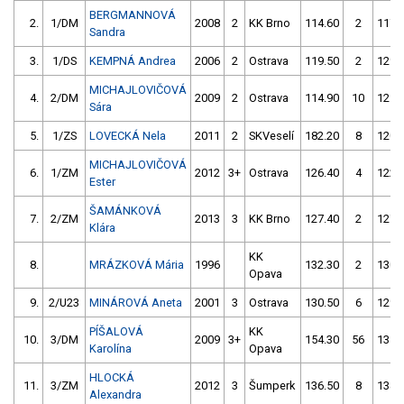
BERGMANNOVÁ
2.
1/DM
2008
2
KK Brno
114.60
2
117.
Sandra
3.
1/DS
KEMPNÁ Andrea
2006
2
Ostrava
119.50
2
129.
MICHAJLOVIČOVÁ
4.
2/DM
2009
2
Ostrava
114.90
10
125.
Sára
5.
1/ZS
LOVECKÁ Nela
2011
2
SKVeselí
182.20
8
120.
MICHAJLOVIČOVÁ
6.
1/ZM
2012
3+
Ostrava
126.40
4
122.
Ester
ŠAMÁNKOVÁ
7.
2/ZM
2013
3
KK Brno
127.40
2
127.
Klára
KK
8.
MRÁZKOVÁ Mária
1996
132.30
2
130.
Opava
9.
2/U23
MINÁROVÁ Aneta
2001
3
Ostrava
130.50
6
129.
PÍŠALOVÁ
KK
10.
3/DM
2009
3+
154.30
56
131.
Karolína
Opava
HLOCKÁ
11.
3/ZM
2012
3
Šumperk
136.50
8
134.
Alexandra