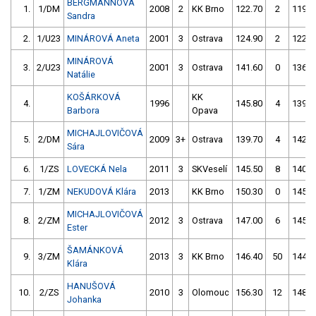
BERGMANNOVÁ
1.
1/DM
2008
2
KK Brno
122.70
2
119.3
Sandra
2.
1/U23
MINÁROVÁ Aneta
2001
3
Ostrava
124.90
2
122.0
MINÁROVÁ
3.
2/U23
2001
3
Ostrava
141.60
0
136.4
Natálie
KOŠÁRKOVÁ
KK
4.
1996
145.80
4
139.3
Barbora
Opava
MICHAJLOVIČOVÁ
5.
2/DM
2009
3+
Ostrava
139.70
4
142.7
Sára
6.
1/ZS
LOVECKÁ Nela
2011
3
SKVeselí
145.50
8
140.5
7.
1/ZM
NEKUDOVÁ Klára
2013
KK Brno
150.30
0
145.9
MICHAJLOVIČOVÁ
8.
2/ZM
2012
3
Ostrava
147.00
6
145.0
Ester
ŠAMÁNKOVÁ
9.
3/ZM
2013
3
KK Brno
146.40
50
144.7
Klára
HANUŠOVÁ
10.
2/ZS
2010
3
Olomouc
156.30
12
148.2
Johanka