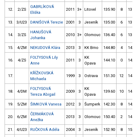
GABRLÍKOVÁ
12.
2/ZS
2011
3+
Litovel
135.90
8
135.
Eliška
13.
3/U23
DANIŠOVÁ Terezie
2001
3
Jeseník
135.00
6
137.
HANUŠOVÁ
14.
3/ZS
2010
3+
Olomouc
136.40
6
138.
Johanka
15.
4/ZM
NEKUDOVÁ Klára
2013
3
KK Brno
144.80
4
142.
FOLTYSOVÁ Lily
KK
16.
4/ZS
2011
3
144.10
0
142.
Anne
Opava
KŘÍŽKOVSKÁ
17.
1999
3
Ostrava
151.30
12
143.
Michaela
FOLTYSOVÁ
KK
18.
4/DM
2009
3
139.60
10
145.
Tereza Abigail
Opava
19.
5/ZM
ŠIMKOVÁ Vanesa
2012
3
Šumperk
142.30
8
142.
ČERMÁKOVÁ
20.
6/ZM
2013
3
Olomouc
150.40
2
149.
Anežka
21.
4/U23
RUČKOVÁ Adéla
2004
3
Jeseník
152.90
8
151.