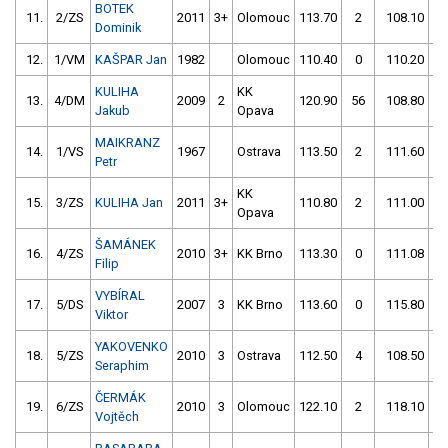
BOTEK
11.
2/ZS
2011
3+
Olomouc
113.70
2
108.10
Dominik
12.
1/VM
KAŠPAR Jan
1982
Olomouc
110.40
0
110.20
KULIHA
KK
13.
4/DM
2009
2
120.90
56
108.80
Jakub
Opava
MAIKRANZ
14.
1/VS
1967
Ostrava
113.50
2
111.60
Petr
KK
15.
3/ZS
KULIHA Jan
2011
3+
110.80
2
111.00
Opava
ŠAMÁNEK
16.
4/ZS
2010
3+
KK Brno
113.30
0
111.08
5
Filip
VYBÍRAL
17.
5/DS
2007
3
KK Brno
113.60
0
115.80
Viktor
YAKOVENKO
18.
5/ZS
2010
3
Ostrava
112.50
4
108.50
Seraphim
ČERMÁK
19.
6/ZS
2010
3
Olomouc
122.10
2
118.10
Vojtěch