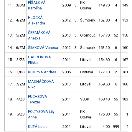
PÍŠALOVÁ
KK
11.
3/DM
2009
3
149.70
4
149.0
Karolína
Opava
HLOCKÁ
12.
4/ZM
2012
3
Šumperk
152.80
4
153.7
Alexandra
ČERMÁKOVÁ
13.
5/ZM
2013
3
Olomouc
157.70
52
158.8
Anežka
14.
6/ZM
ŠIMKOVÁ Vanesa
2012
3
Šumperk
153.20
6
160.8
GABRLÍKOVÁ
15.
3/ZS
2011
Litovel
154.60
6
167.2
Eliška
16.
1/DS
KEMPNÁ Andrea
2006
Ostrava
177.10
2
161.6
MACHÁČKOVÁ
17.
7/ZM
2013
Litovel
169.50
6
168.2
Nikol
FUCHSOVÁ
18.
4/ZS
2011
VSDK
168.40
56
183.3
Terezie
FOLTYSOVÁ Lily
KK
19.
5/ZS
2011
176.80
56
1.0
Anne
Opava
KUTÁ Lucie
2011
Litovel
4.00
999
4.0