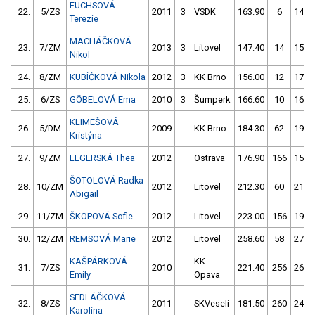
FUCHSOVÁ
22.
5/ZS
2011
3
VSDK
163.90
6
143.
Terezie
MACHÁČKOVÁ
23.
7/ZM
2013
3
Litovel
147.40
14
157.
Nikol
24.
8/ZM
KUBÍČKOVÁ Nikola
2012
3
KK Brno
156.00
12
170.
25.
6/ZS
GÖBELOVÁ Ema
2010
3
Šumperk
166.60
10
164.
KLIMEŠOVÁ
26.
5/DM
2009
KK Brno
184.30
62
195.
Kristýna
27.
9/ZM
LEGERSKÁ Thea
2012
Ostrava
176.90
166
159.
ŠOTOLOVÁ Radka
28.
10/ZM
2012
Litovel
212.30
60
211.
Abigail
29.
11/ZM
ŠKOPOVÁ Sofie
2012
Litovel
223.00
156
197.
30.
12/ZM
REMSOVÁ Marie
2012
Litovel
258.60
58
278.
KAŠPÁRKOVÁ
KK
31.
7/ZS
2010
221.40
256
262.
Emily
Opava
SEDLÁČKOVÁ
32.
8/ZS
2011
SKVeselí
181.50
260
243.
Karolína