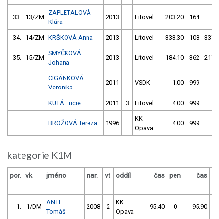
ZAPLETALOVÁ
33.
13/ZM
2013
Litovel
203.20
164
1.
Klára
34.
14/ZM
KRŠKOVÁ Anna
2013
Litovel
333.30
108
337.
SMYČKOVÁ
35.
15/ZM
2013
Litovel
184.10
362
217.
Johana
CIGÁNKOVÁ
2011
VSDK
1.00
999
1.
Veronika
KUTÁ Lucie
2011
3
Litovel
4.00
999
4.
KK
BROŽOVÁ Tereza
1996
4.00
999
4.
Opava
kategorie K1M
por.
vk
jméno
nar.
vt
oddíl
čas
pen
čas
p
ANTL
KK
1.
1/DM
2008
2
95.40
0
95.90
Tomáš
Opava