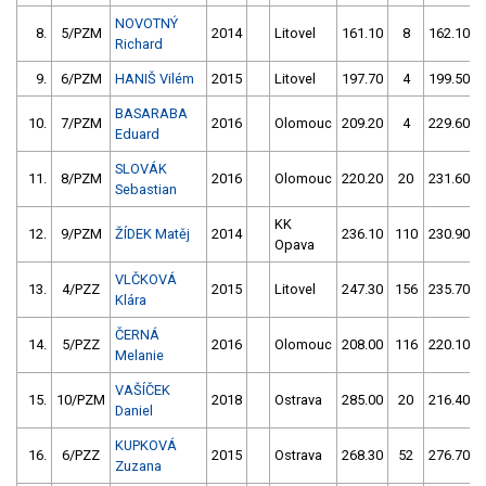
NOVOTNÝ
8.
5/PZM
2014
Litovel
161.10
8
162.10
Richard
9.
6/PZM
HANIŠ Vilém
2015
Litovel
197.70
4
199.50
BASARABA
10.
7/PZM
2016
Olomouc
209.20
4
229.60
Eduard
SLOVÁK
11.
8/PZM
2016
Olomouc
220.20
20
231.60
Sebastian
KK
12.
9/PZM
ŽÍDEK Matěj
2014
236.10
110
230.90
Opava
VLČKOVÁ
13.
4/PZZ
2015
Litovel
247.30
156
235.70
Klára
ČERNÁ
14.
5/PZZ
2016
Olomouc
208.00
116
220.10
Melanie
VAŠÍČEK
15.
10/PZM
2018
Ostrava
285.00
20
216.40
Daniel
KUPKOVÁ
16.
6/PZZ
2015
Ostrava
268.30
52
276.70
Zuzana