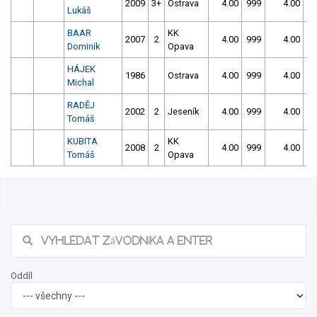
2009
3+
Ostrava
4.00
999
4.00
9
Lukáš
BAAR
KK
2007
2
4.00
999
4.00
9
Dominik
Opava
HÁJEK
1986
Ostrava
4.00
999
4.00
9
Michal
RADĚJ
2002
2
Jeseník
4.00
999
4.00
9
Tomáš
KUBITA
KK
2008
2
4.00
999
4.00
9
Tomáš
Opava
Oddíl