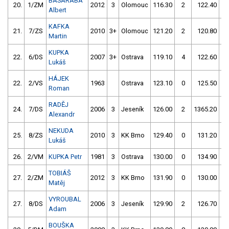
BASARABA
20.
1/ZM
2012
3
Olomouc
116.30
2
122.40
Albert
KAFKA
21.
7/ZS
2010
3+
Olomouc
121.20
2
120.80
Martin
KUPKA
22.
6/DS
2007
3+
Ostrava
119.10
4
122.60
Lukáš
HÁJEK
22.
2/VS
1963
Ostrava
123.10
0
125.50
Roman
RADĚJ
24.
7/DS
2006
3
Jeseník
126.00
2
1365.20
5
Alexandr
NEKUDA
25.
8/ZS
2010
3
KK Brno
129.40
0
131.20
Lukáš
26.
2/VM
KUPKA Petr
1981
3
Ostrava
130.00
0
134.90
TOBIÁŠ
27.
2/ZM
2012
3
KK Brno
131.90
0
130.00
Matěj
VYROUBAL
27.
8/DS
2006
3
Jeseník
129.90
2
126.70
5
Adam
BOUŠKA