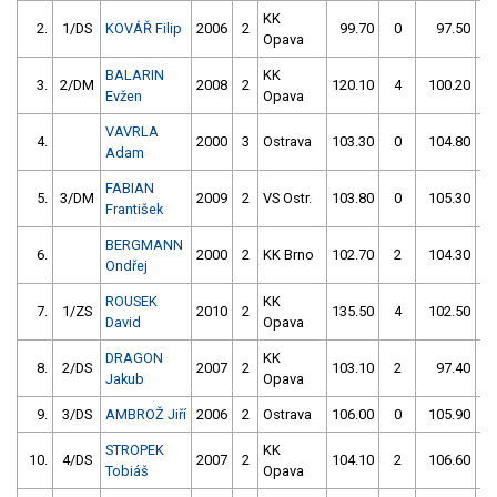
KK
2.
1/DS
KOVÁŘ Filip
2006
2
99.70
0
97.50
Opava
BALARIN
KK
3.
2/DM
2008
2
120.10
4
100.20
Evžen
Opava
VAVRLA
4.
2000
3
Ostrava
103.30
0
104.80
Adam
FABIAN
5.
3/DM
2009
2
VS Ostr.
103.80
0
105.30
František
BERGMANN
6.
2000
2
KK Brno
102.70
2
104.30
Ondřej
ROUSEK
KK
7.
1/ZS
2010
2
135.50
4
102.50
David
Opava
DRAGON
KK
8.
2/DS
2007
2
103.10
2
97.40
5
Jakub
Opava
9.
3/DS
AMBROŽ Jiří
2006
2
Ostrava
106.00
0
105.90
STROPEK
KK
10.
4/DS
2007
2
104.10
2
106.60
Tobiáš
Opava