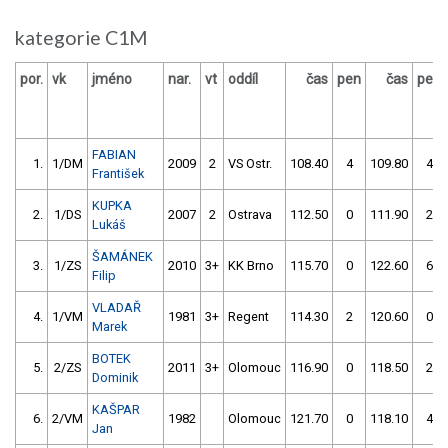
kategorie C1M
por.
vk
jméno
nar.
vt
oddíl
čas
pen
čas
pen
FABIAN
1.
1/DM
2009
2
VS Ostr.
108.40
4
109.80
4
František
KUPKA
2.
1/DS
2007
2
Ostrava
112.50
0
111.90
2
Lukáš
ŠAMÁNEK
3.
1/ZS
2010
3+
KK Brno
115.70
0
122.60
6
Filip
VLADAŘ
4.
1/VM
1981
3+
Regent
114.30
2
120.60
0
Marek
BOTEK
5.
2/ZS
2011
3+
Olomouc
116.90
0
118.50
2
Dominik
KAŠPAR
6.
2/VM
1982
Olomouc
121.70
0
118.10
4
Jan