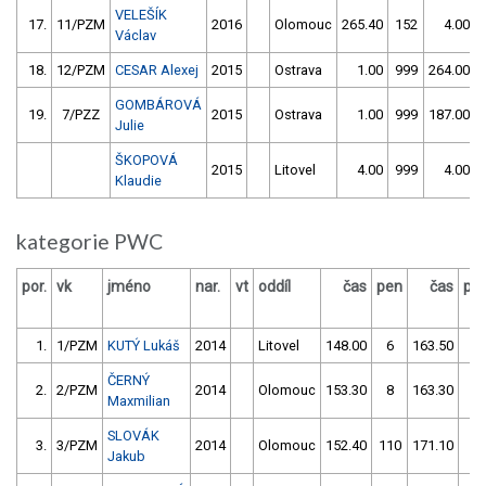
VELEŠÍK
17.
11/PZM
2016
Olomouc
265.40
152
4.00
Václav
18.
12/PZM
CESAR Alexej
2015
Ostrava
1.00
999
264.00
GOMBÁROVÁ
19.
7/PZZ
2015
Ostrava
1.00
999
187.00
Julie
ŠKOPOVÁ
2015
Litovel
4.00
999
4.00
Klaudie
kategorie PWC
por.
vk
jméno
nar.
vt
oddíl
čas
pen
čas
pe
1.
1/PZM
KUTÝ Lukáš
2014
Litovel
148.00
6
163.50
4
ČERNÝ
2.
2/PZM
2014
Olomouc
153.30
8
163.30
8
Maxmilian
SLOVÁK
3.
3/PZM
2014
Olomouc
152.40
110
171.10
10
Jakub