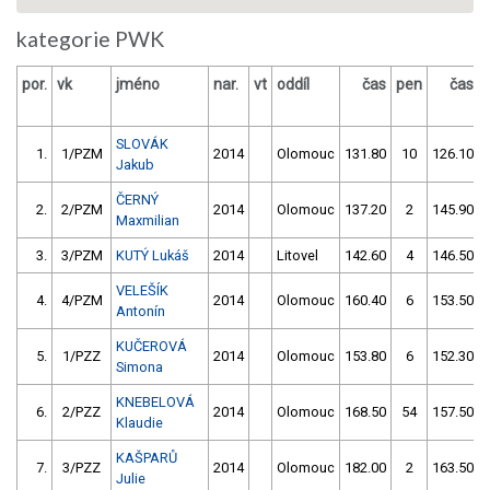
kategorie PWK
por.
vk
jméno
nar.
vt
oddíl
čas
pen
čas
SLOVÁK
1.
1/PZM
2014
Olomouc
131.80
10
126.10
Jakub
ČERNÝ
2.
2/PZM
2014
Olomouc
137.20
2
145.90
Maxmilian
3.
3/PZM
KUTÝ Lukáš
2014
Litovel
142.60
4
146.50
VELEŠÍK
4.
4/PZM
2014
Olomouc
160.40
6
153.50
Antonín
KUČEROVÁ
5.
1/PZZ
2014
Olomouc
153.80
6
152.30
Simona
KNEBELOVÁ
6.
2/PZZ
2014
Olomouc
168.50
54
157.50
Klaudie
KAŠPARŮ
7.
3/PZZ
2014
Olomouc
182.00
2
163.50
Julie