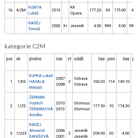
KUBITA
KK
16.
4/ZM
2013
177.20
54
175.00
4
Lukáš
Opava
RADĚJ
2002
3+
Jeseník
4.00
999
4.00
999
Tomáš
kategorie C2M
por.
vk
jméno
nar.
vt
oddíl
čas
pen
čas
pe
KUPKA Lukáš
2007
Ostrava
1.
1/DS
HASALA
3
160.30
114
149.10
16
2008
Ostrava
Matyáš
ČERMÁK
Vojtěch
2010
Olomouc
2.
1/ZS
177.50
10
174.30
10
ČERMÁKOVÁ
2013
Olomouc
Anežka
RADĚJ
Alexandr
2006
Jeseník
3.
1/U23
2
209.00
20
4.00
99
DANIŠOVÁ
2001
Jeseník