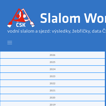
vodní slalom a sjezd: výsledky, žebříčky, data
2026
2025
2024
2023
2022
2021
2020
2019