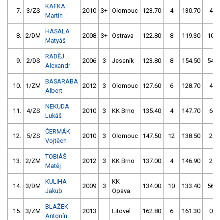
KAFKA
7.
3/ZS
2010
3+
Olomouc
123.70
4
130.70
4
Martin
HASALA
8.
2/DM
2008
3+
Ostrava
122.80
8
119.30
10
Matyáš
RADĚJ
9.
2/DS
2006
3
Jeseník
123.80
8
154.50
54
Alexandr
BASARABA
10.
1/ZM
2012
3
Olomouc
127.60
6
128.70
4
Albert
NEKUDA
11.
4/ZS
2010
3
KK Brno
135.40
4
147.70
6
Lukáš
ČERMÁK
12.
5/ZS
2010
3
Olomouc
147.50
12
138.50
2
Vojtěch
TOBIÁŠ
13.
2/ZM
2012
3
KK Brno
137.00
4
146.90
2
Matěj
KULIHA
KK
14.
3/DM
2009
3
134.00
10
133.40
56
Jakub
Opava
BLAŽEK
15.
3/ZM
2013
Litovel
162.80
6
161.30
0
Antonín