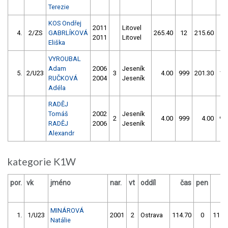
Terezie
KOS Ondřej
2011
Litovel
4.
2/ZS
GABRLÍKOVÁ
265.40
12
215.60
70
2011
Litovel
Eliška
VYROUBAL
Adam
2006
Jeseník
5.
2/U23
3
4.00
999
201.30
15
RUČKOVÁ
2004
Jeseník
Adéla
RADĚJ
Tomáš
2002
Jeseník
2
4.00
999
4.00
99
RADĚJ
2006
Jeseník
Alexandr
kategorie K1W
por.
vk
jméno
nar.
vt
oddíl
čas
pen
č
MINÁROVÁ
1.
1/U23
2001
2
Ostrava
114.70
0
115.
Natálie