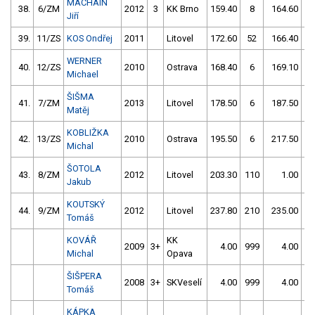
MACHAIN
38.
6/ZM
2012
3
KK Brno
159.40
8
164.60
6
Jiří
39.
11/ZS
KOS Ondřej
2011
Litovel
172.60
52
166.40
WERNER
40.
12/ZS
2010
Ostrava
168.40
6
169.10
Michael
ŠIŠMA
41.
7/ZM
2013
Litovel
178.50
6
187.50
1
Matěj
KOBLIŽKA
42.
13/ZS
2010
Ostrava
195.50
6
217.50
1
Michal
ŠOTOLA
43.
8/ZM
2012
Litovel
203.30
110
1.00
9
Jakub
KOUTSKÝ
44.
9/ZM
2012
Litovel
237.80
210
235.00
2
Tomáš
KOVÁŘ
KK
2009
3+
4.00
999
4.00
9
Michal
Opava
ŠIŠPERA
2008
3+
SKVeselí
4.00
999
4.00
9
Tomáš
KÁPKA