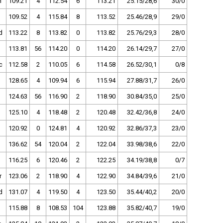
n
109.21
4
112.54
6
113.21
25.15/28,6
30/0
109.52
4
115.84
8
113.52
25.46/28,9
29/0
d
113.22
8
113.82
0
113.82
25.76/29,3
28/0
113.81
56
114.20
0
114.20
26.14/29,7
27/0
c
112.58
2
110.05
6
114.58
26.52/30,1
0/8
128.65
4
109.94
6
115.94
27.88/31,7
26/0
124.63
56
116.90
2
118.90
30.84/35,0
25/0
125.10
4
118.48
2
120.48
32.42/36,8
24/0
120.92
0
124.81
4
120.92
32.86/37,3
23/0
136.62
54
120.04
2
122.04
33.98/38,6
22/0
116.25
6
120.46
2
122.25
34.19/38,8
0/7
r
123.06
2
118.90
4
122.90
34.84/39,6
21/0
d
131.07
4
119.50
4
123.50
35.44/40,2
20/0
115.88
8
108.53
104
123.88
35.82/40,7
19/0