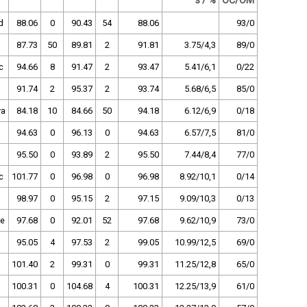
s / %
OČ/OM
d
88.06
0
90.43
54
88.06
93/0
87.73
50
89.81
2
91.81
3.75/4,3
89/0
c
94.66
8
91.47
2
93.47
5.41/6,1
0/22
91.74
2
95.37
2
93.74
5.68/6,5
85/0
va
84.18
10
84.66
50
94.18
6.12/6,9
0/18
94.63
0
96.13
0
94.63
6.57/7,5
81/0
95.50
0
93.89
2
95.50
7.44/8,4
77/0
c
101.77
0
96.98
0
96.98
8.92/10,1
0/14
98.97
0
95.15
2
97.15
9.09/10,3
0/13
ce
97.68
0
92.01
52
97.68
9.62/10,9
73/0
95.05
4
97.53
2
99.05
10.99/12,5
69/0
101.40
2
99.31
0
99.31
11.25/12,8
65/0
100.31
0
104.68
4
100.31
12.25/13,9
61/0