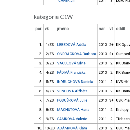
ČAPEK Jiří
2011
3
Loko Pl
kategorie C1W
por.
vk
jméno
nar.
vt
oddíl
1.
1/ZS
LEBEDOVÁ Adéla
2010
2+
KK Opa
2.
2/ZS
ONDRÁČKOVÁ Barbora
2010
2+
Šumper
3.
3/ZS
VACULOVÁ Silvie
2010
2
KK Bran
4.
4/ZS
PÁDIVÁ Františka
2010
2
KK Bran
5.
5/ZS
INDRUCHOVÁ Daniela
2011
2
KVS HK
6.
6/ZS
VENCOVÁ Alžběta
2010
2
KK Bran
7.
7/ZS
PODUŠKOVÁ Julie
2010
3+
USK Pha
8.
8/ZS
MACHUTOVÁ Hana
2011
2
Kralupy
9.
9/ZS
SAMKOVÁ Valerie
2011
2
Třebech
10.
10/ZS
ADÁMKOVÁ Klára
2010
2
USK Pha