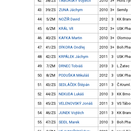
42.
38/ZS
TÁBORSKÝ Vojtěch
2010
3+
Horš.Tý
43.
39/ZS
ZUNA Jáchym
2010
3+
Semily
44.
5/ZM
NOŽÍŘ David
2012
3
KK Bran
45.
6/ZM
KRÁL Vít
2012
3+
USK Pha
46.
40/ZS
KAFKA Martin
2010
3+
Olomou
47.
41/ZS
SÝKORA Ondřej
2010
3+
Boh.Pha
48.
42/ZS
KRPÁLEK Jáchym
2011
3
USK Pha
49.
7/ZM
DRNEC Tobiáš
2013
3
L.Žatec
50.
8/ZM
PODUŠKA Mikuláš
2012
3
USK Pha
51.
43/ZS
SEDLÁČEK Štěpán
2011
3
Č.Kruml.
52.
44/ZS
NEKUDA Lukáš
2010
3
KK Brno
53.
45/ZS
VELENOVSKÝ Jonáš
2011
3
VS Tábo
54.
46/ZS
JUNEK Vojtěch
2011
3
KK Bran
55.
47/ZS
SEIDL Marek
2010
3
Boh.Pha