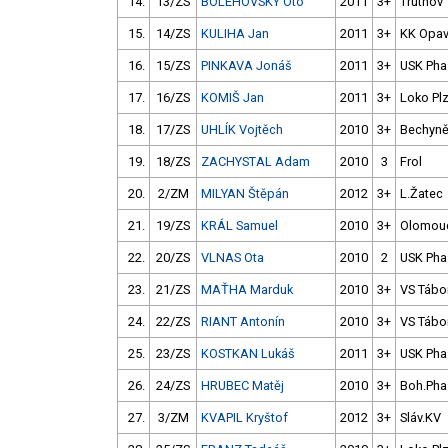
14.
13/ZS
BOLEHOVSKÝ Oto
2011
3+
Trutnov
15.
14/ZS
KULIHA Jan
2011
3+
KK Opa
16.
15/ZS
PINKAVA Jonáš
2011
3+
USK Pha
17.
16/ZS
KOMIŠ Jan
2011
3+
Loko Pl
18.
17/ZS
UHLÍK Vojtěch
2010
3+
Bechyn
19.
18/ZS
ZACHYSTAL Adam
2010
3
Frol
20.
2/ZM
MILYAN Štěpán
2012
3+
L.Žatec
21.
19/ZS
KRÁL Samuel
2010
3+
Olomou
22.
20/ZS
VLNAS Ota
2010
2
USK Pha
23.
21/ZS
MAŤHA Marduk
2010
3+
VS Tábo
24.
22/ZS
RIANT Antonín
2010
3+
VS Tábo
25.
23/ZS
KOSTKAN Lukáš
2011
3+
USK Pha
26.
24/ZS
HRUBEC Matěj
2010
3+
Boh.Pha
27.
3/ZM
KVAPIL Kryštof
2012
3+
Sláv.KV