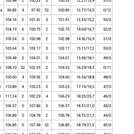
103.68
2
100.33
0
100.33
12.27/13,9
57/0
va
96.83
4
97.92
52
100.83
12.77/14,5
0/12
104.16
2
101.41
0
101.41
13.35/15,2
53/0
z
104.19
6
100.75
2
102.75
14.69/16,7
52/0
ě
103.34
0
100.98
2
102.98
14.92/16,9
51/0
105.64
0
103.17
0
103.17
15.11/17,2
50/0
109.48
2
104.01
0
104.01
15.95/18,1
49/0
c
108.10
52
102.35
2
104.35
16.29/18,5
0/11
100.60
4
109.56
2
104.60
16.54/18,8
48/0
r
110.89
4
105.25
0
105.25
17.19/19,5
47/0
r
111.24
2
102.29
4
106.29
18.23/20,7
46/0
106.57
0
107.86
0
106.57
18.51/21,0
45/0
106.89
0
104.78
2
106.78
18.72/21,3
44/0
106.85
0
107.48
52
106.85
18.79/21,3
43/0