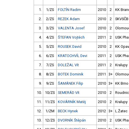
1.
1/ZS
FOLTÍN Radim
2010
2
KK Bran
2.
2/ZS
REZEK Adam
2010
2
SKVSČB
3.
3/ZS
VALENTA Josef
2010
2
Olomou
4.
4/ZS
ŠTEFAN Vojtěch
2011
2
USK Pha
5.
5/ZS
ROUSEK David
2010
2
KK Opa
6.
6/ZS
KRATOCHVÍL Devi
2011
2
USK Pha
7.
7/ZS
DOLEŽAL Vít
2011
2
Kralupy
8.
8/ZS
BOTEK Dominik
2011
3+
Olomou
9.
9/ZS
ŠAMÁNEK Filip
2010
3+
KK Brno
10.
10/ZS
SEMERÁD Vít
2010
2
Roudni
11.
11/ZS
KOVÁRNÍK Matěj
2010
2
Kralupy
12.
1/ZM
BECK Hynek
2012
3+
L.Žatec
13.
12/ZS
DVORNÍK Štěpán
2010
2
USK Pha