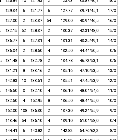
n
125.84
10
121.93
2
123.93
35.87/40,7
18/0
129.34
6
121.77
6
127.77
39.71/45,1
17/0
127.00
2
123.37
54
129.00
40.94/46,5
16/0
d
132.15
52
128.37
2
130.37
42.31/48,0
15/0
136.77
6
127.31
4
131.31
43.25/49,1
14/0
136.04
2
128.50
4
132.50
44.44/50,5
0/6
va
131.48
6
132.78
2
134.78
46.72/53,1
0/5
131.21
8
133.16
2
135.16
47.10/53,5
13/0
142.83
10
133.51
2
135.51
47.45/53,9
12/0
d
146.50
0
132.10
4
136.10
48.04/54,6
11/0
132.50
4
152.95
8
136.50
48.44/55,0
10/0
162.00
108
135.30
2
137.30
49.24/55,9
9/0
113.46
54
135.10
4
139.10
51.04/58,0
0/4
r
144.41
6
140.82
2
142.82
54.76/62,2
8/0