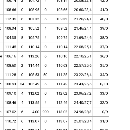
z
106.14
2
104.72
4
108.14
20.08/22,8
42/0
108.66
0
108.95
0
108.66
20.60/23,4
41/0
112.35
6
103.32
6
109.32
21.26/24,1
40/0
d
108.34
2
105.52
4
109.52
21.46/24,4
39/0
104.35
8
105.75
4
109.75
21.69/24,6
38/0
111.45
0
110.14
0
110.14
22.08/25,1
37/0
ce
106.16
4
113.26
6
110.16
22.10/25,1
36/0
108.63
2
114.44
0
110.63
22.57/25,6
35/0
111.28
0
108.53
50
111.28
23.22/26,4
34/0
c
108.93
54
105.49
6
111.49
23.43/26,6
0/10
109.10
4
112.02
0
112.02
23.96/27,2
33/0
108.46
4
113.55
4
112.46
24.40/27,7
32/0
c
107.02
6
4.00
999
113.02
24.96/28,3
0/9
110.72
6
113.07
0
113.07
25.01/28,4
31/0