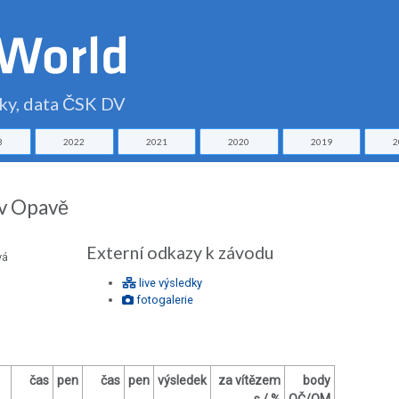
čky, data ČSK DV
3
2022
2021
2020
2019
2
 v Opavě
Externí odkazy k závodu
vá
live výsledky
fotogalerie
čas
pen
čas
pen
výsledek
za vítězem
body