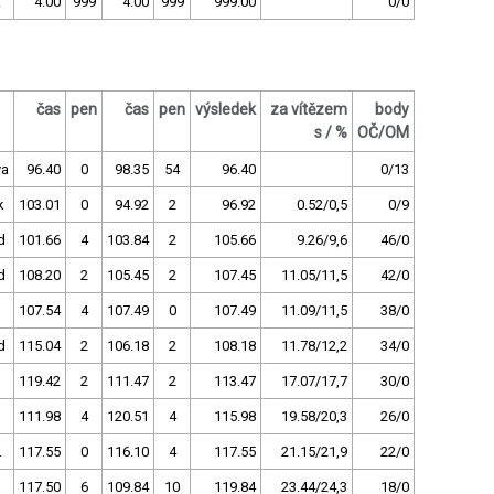
z
4.00
999
4.00
999
999.00
0/0
čas
pen
čas
pen
výsledek
za vítězem
body
s / %
OČ/OM
va
96.40
0
98.35
54
96.40
0/13
k
103.01
0
94.92
2
96.92
0.52/0,5
0/9
d
101.66
4
103.84
2
105.66
9.26/9,6
46/0
d
108.20
2
105.45
2
107.45
11.05/11,5
42/0
107.54
4
107.49
0
107.49
11.09/11,5
38/0
d
115.04
2
106.18
2
108.18
11.78/12,2
34/0
119.42
2
111.47
2
113.47
17.07/17,7
30/0
111.98
4
120.51
4
115.98
19.58/20,3
26/0
.
117.55
0
116.10
4
117.55
21.15/21,9
22/0
117.50
6
109.84
10
119.84
23.44/24,3
18/0