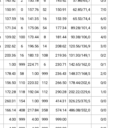
k
143.92
2
150.18
6
145.92
57.86/65,7
0/3
150.91
0
157.76
52
150.91
62.85/71,4
7/0
137.59
16
141.35
16
153.59
65.53/74,4
6/0
171.34
6
175.06
54
177.34
89.28/101,4
5/0
n
139.02
100
173.44
8
181.44
93.38/106,0
4/0
n
202.62
6
196.56
14
208.62
120.56/136,9
3/0
203.36
16
183.13
108
219.36
131.30/149,1
0/2
1.00
999
224.71
6
230.71
142.65/162,0
0/1
178.43
58
1.00
999
236.43
148.37/168,5
2/0
156.50
110
220.32
112
266.50
178.44/202,6
0/0
z
172.28
118
192.04
112
290.28
202.22/229,6
1/0
260.31
154
1.00
999
414.31
326.25/370,5
0/0
166.14
408
217.84
358
574.14
486.08/552,0
0/0
4.00
999
4.00
999
999.00
0/0