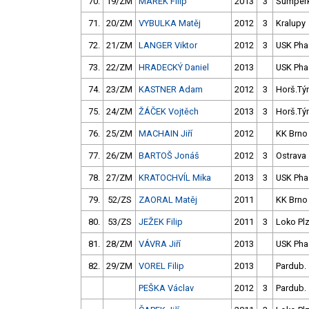
70.
19/ZM
MAREK Filip
2013
3
Šumper
71.
20/ZM
VYBULKA Matěj
2012
3
Kralupy
72.
21/ZM
LANGER Viktor
2012
3
USK Pha
73.
22/ZM
HRADECKÝ Daniel
2013
USK Pha
74.
23/ZM
KASTNER Adam
2012
3
Horš.Tý
75.
24/ZM
ŽÁČEK Vojtěch
2013
3
Horš.Tý
76.
25/ZM
MACHAIN Jiří
2012
KK Brno
77.
26/ZM
BARTOŠ Jonáš
2012
3
Ostrava
78.
27/ZM
KRATOCHVÍL Mika
2013
3
USK Pha
79.
52/ZS
ZAORAL Matěj
2011
KK Brno
80.
53/ZS
JEŽEK Filip
2011
3
Loko Pl
81.
28/ZM
VÁVRA Jiří
2013
USK Pha
82.
29/ZM
VOREL Filip
2013
Pardub.
PEŠKA Václav
2012
3
Pardub.