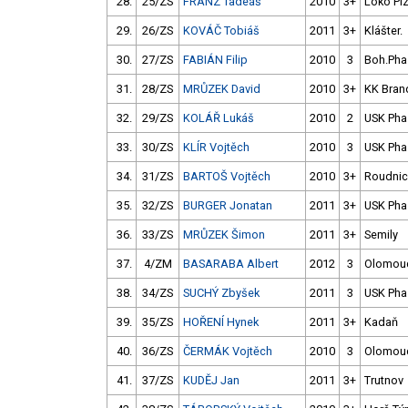
28.
25/ZS
FRANZ Tadeáš
2010
3+
Loko Pl
29.
26/ZS
KOVÁČ Tobiáš
2011
3+
Klášter.
30.
27/ZS
FABIÁN Filip
2010
3
Boh.Pha
31.
28/ZS
MRŮZEK David
2010
3+
KK Bran
32.
29/ZS
KOLÁŘ Lukáš
2010
2
USK Pha
33.
30/ZS
KLÍR Vojtěch
2010
3
USK Pha
34.
31/ZS
BARTOŠ Vojtěch
2010
3+
Roudni
35.
32/ZS
BURGER Jonatan
2011
3+
USK Pha
36.
33/ZS
MRŮZEK Šimon
2011
3+
Semily
37.
4/ZM
BASARABA Albert
2012
3
Olomou
38.
34/ZS
SUCHÝ Zbyšek
2011
3
USK Pha
39.
35/ZS
HOŘENÍ Hynek
2011
3+
Kadaň
40.
36/ZS
ČERMÁK Vojtěch
2010
3
Olomou
41.
37/ZS
KUDĚJ Jan
2011
3+
Trutnov