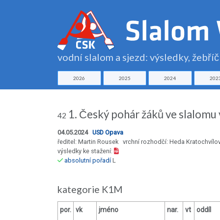
vodní slalom a sjezd: výsledky, žebří
2026
2025
2024
202
1. Český pohár žáků ve slalomu
42
04.05.2024
USD Opava
ředitel: Martin Rousek vrchní rozhodčí: Heda Kratochvílo
výsledky ke stažení:
absolutní pořadí
L
kategorie K1M
por.
vk
jméno
nar.
vt
oddíl