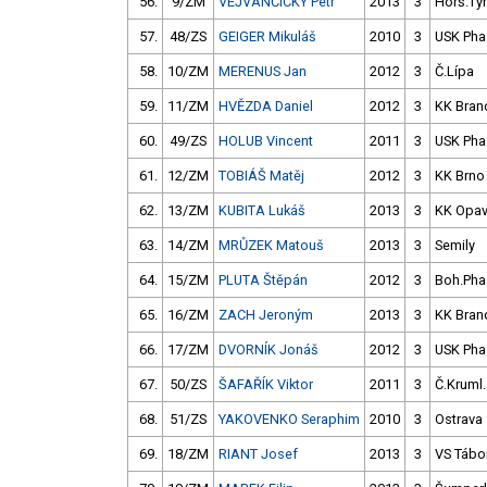
56.
9/ZM
VEJVANČICKÝ Petr
2013
3
Horš.Tý
57.
48/ZS
GEIGER Mikuláš
2010
3
USK Pha
58.
10/ZM
MERENUS Jan
2012
3
Č.Lípa
59.
11/ZM
HVĚZDA Daniel
2012
3
KK Bran
60.
49/ZS
HOLUB Vincent
2011
3
USK Pha
61.
12/ZM
TOBIÁŠ Matěj
2012
3
KK Brno
62.
13/ZM
KUBITA Lukáš
2013
3
KK Opa
63.
14/ZM
MRŮZEK Matouš
2013
3
Semily
64.
15/ZM
PLUTA Štěpán
2012
3
Boh.Pha
65.
16/ZM
ZACH Jeroným
2013
3
KK Bran
66.
17/ZM
DVORNÍK Jonáš
2012
3
USK Pha
67.
50/ZS
ŠAFAŘÍK Viktor
2011
3
Č.Kruml.
68.
51/ZS
YAKOVENKO Seraphim
2010
3
Ostrava
69.
18/ZM
RIANT Josef
2013
3
VS Tábo