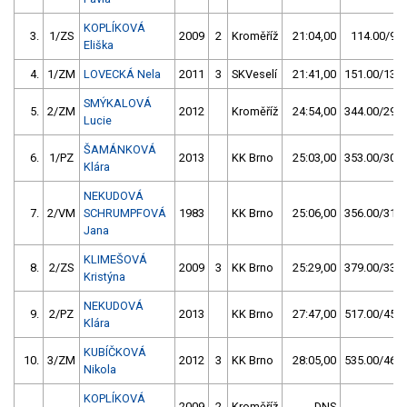
KOPLÍKOVÁ
3.
1/ZS
2009
2
Kroměříž
21:04,00
114.00/9,9
Eliška
4.
1/ZM
LOVECKÁ Nela
2011
3
SKVeselí
21:41,00
151.00/13,1
SMÝKALOVÁ
5.
2/ZM
2012
Kroměříž
24:54,00
344.00/29,9
Lucie
ŠAMÁNKOVÁ
6.
1/PZ
2013
KK Brno
25:03,00
353.00/30,7
Klára
NEKUDOVÁ
7.
2/VM
SCHRUMPFOVÁ
1983
KK Brno
25:06,00
356.00/31,0
Jana
KLIMEŠOVÁ
8.
2/ZS
2009
3
KK Brno
25:29,00
379.00/33,0
Kristýna
NEKUDOVÁ
9.
2/PZ
2013
KK Brno
27:47,00
517.00/45,0
Klára
KUBÍČKOVÁ
10.
3/ZM
2012
3
KK Brno
28:05,00
535.00/46,5
Nikola
KOPLÍKOVÁ
2009
2
Kroměříž
DNS