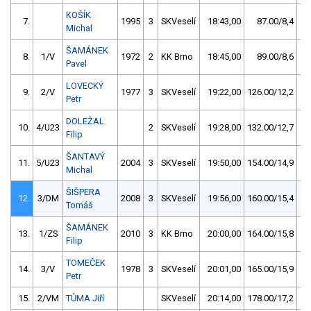
KOŠÍK
7.
1995
3
SKVeselí
18:43,00
87.00/8,4
Michal
ŠAMÁNEK
8.
1/V
1972
2
KK Brno
18:45,00
89.00/8,6
Pavel
LOVECKÝ
9.
2/V
1977
3
SKVeselí
19:22,00
126.00/12,2
Petr
DOLEŽAL
10.
4/U23
2
SKVeselí
19:28,00
132.00/12,7
Filip
ŠANTAVÝ
11.
5/U23
2004
3
SKVeselí
19:50,00
154.00/14,9
Michal
ŠIŠPERA
12.
3/DM
2008
3
SKVeselí
19:56,00
160.00/15,4
Tomáš
ŠAMÁNEK
13.
1/ZS
2010
3
KK Brno
20:00,00
164.00/15,8
Filip
TOMEČEK
14.
3/V
1978
3
SKVeselí
20:01,00
165.00/15,9
Petr
15.
2/VM
TŮMA Jiří
SKVeselí
20:14,00
178.00/17,2