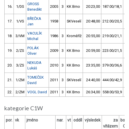
GROSS
16.
1/DS
2005
3
KK Brno
20:23,00
187.00/18,1
Benedikt
BŘEČKA
17.
1/VS
1958
SKVeselí
20:48,00
212.00/20,5
Jan
VACULÍK
18.
3/VM
1986
3
Kroměříž
20:55,00
219.00/21,1
Michal
POLÁK
19.
2/ZS
2009
3
KK Brno
20:59,00
223.00/21,5
Oliver
NEKUDA
20.
3/ZS
2010
3
KK Brno
23:35,00
379.00/36,6
Lukáš
TOMEČEK
21.
1/ZM
2011
3
SKVeselí
24:40,00
444.00/42,9
David
22.
2/ZM
VOGL David
2011
3
KK Brno
26:34,00
558.00/53,9
kategorie C1W
por.
vk
jméno
nar.
vt
oddíl
výsledek
za
bod
vítězem
O