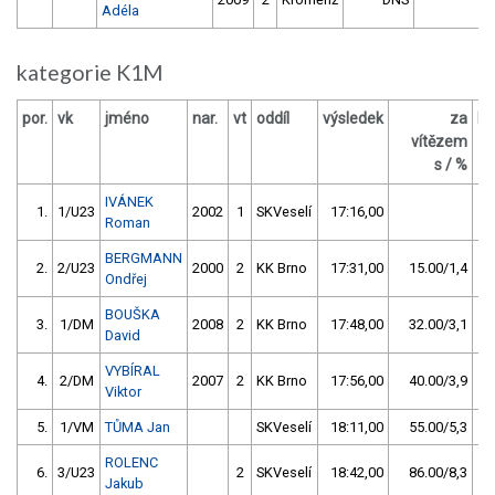
Adéla
kategorie K1M
por.
vk
jméno
nar.
vt
oddíl
výsledek
za
bo
vítězem
s / %
IVÁNEK
1.
1/U23
2002
1
SKVeselí
17:16,00
Roman
BERGMANN
2.
2/U23
2000
2
KK Brno
17:31,00
15.00/1,4
Ondřej
BOUŠKA
3.
1/DM
2008
2
KK Brno
17:48,00
32.00/3,1
David
VYBÍRAL
4.
2/DM
2007
2
KK Brno
17:56,00
40.00/3,9
Viktor
5.
1/VM
TŮMA Jan
SKVeselí
18:11,00
55.00/5,3
ROLENC
6.
3/U23
2
SKVeselí
18:42,00
86.00/8,3
Jakub