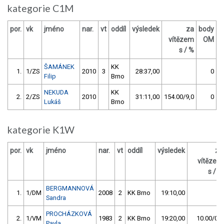
kategorie C1M
por.
vk
jméno
nar.
vt
oddíl
výsledek
za
body
vítězem
OM
s / %
ŠAMÁNEK
KK
1.
1/ZS
2010
3
28:37,00
0
Filip
Brno
NEKUDA
KK
2.
2/ZS
2010
31:11,00
154.00/9,0
0
Lukáš
Brno
kategorie K1W
por.
vk
jméno
nar.
vt
oddíl
výsledek
za
vítězem
s / %
BERGMANNOVÁ
1.
1/DM
2008
2
KK Brno
19:10,00
Sandra
PROCHÁZKOVÁ
2.
1/VM
1983
2
KK Brno
19:20,00
10.00/0,9
Pavla