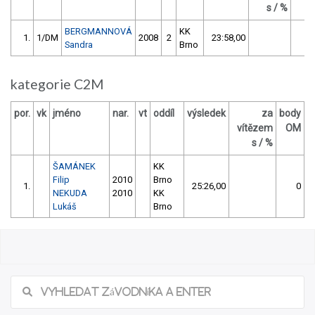
s / %
BERGMANNOVÁ
KK
1.
1/DM
2008
2
23:58,00
Sandra
Brno
kategorie C2M
por.
vk
jméno
nar.
vt
oddíl
výsledek
za
body
vítězem
OM
s / %
ŠAMÁNEK
KK
Filip
2010
Brno
1.
25:26,00
0
NEKUDA
2010
KK
Lukáš
Brno