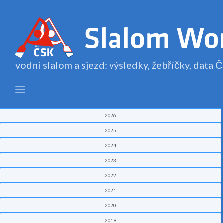
vodní slalom a sjezd: výsledky, žebříčky, data
2026
2025
2024
2023
2022
2021
2020
2019