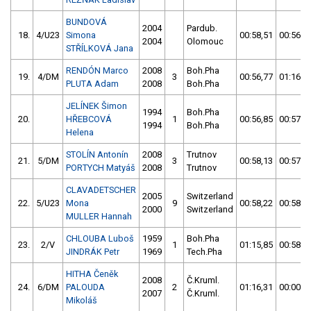
BUNDOVÁ
2004
Pardub.
18.
4/U23
Simona
00:58,51
00:56,1
2004
Olomouc
STŘÍLKOVÁ Jana
RENDÓN Marco
2008
Boh.Pha
19.
4/DM
3
00:56,77
01:16,1
PLUTA Adam
2008
Boh.Pha
JELÍNEK Šimon
1994
Boh.Pha
20.
HŘEBCOVÁ
1
00:56,85
00:57,9
1994
Boh.Pha
Helena
STOLÍN Antonín
2008
Trutnov
21.
5/DM
3
00:58,13
00:57,8
PORTYCH Matyáš
2008
Trutnov
CLAVADETSCHER
2005
Switzerland
22.
5/U23
Mona
9
00:58,22
00:58,1
2000
Switzerland
MULLER Hannah
CHLOUBA Luboš
1959
Boh.Pha
23.
2/V
1
01:15,85
00:58,2
JINDRÁK Petr
1969
Tech.Pha
HITHA Čeněk
2008
Č.Kruml.
24.
6/DM
PALOUDA
2
01:16,31
00:00,0
2007
Č.Kruml.
Mikoláš