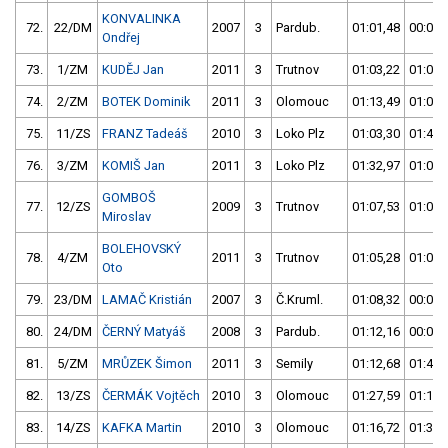
KONVALINKA
72.
22/DM
2007
3
Pardub.
01:01,48
00:00,
Ondřej
73.
1/ZM
KUDĚJ Jan
2011
3
Trutnov
01:03,22
01:01,
74.
2/ZM
BOTEK Dominik
2011
3
Olomouc
01:13,49
01:02,
75.
11/ZS
FRANZ Tadeáš
2010
3
Loko Plz
01:03,30
01:43,
76.
3/ZM
KOMIŠ Jan
2011
3
Loko Plz
01:32,97
01:03,
GOMBOŠ
77.
12/ZS
2009
3
Trutnov
01:07,53
01:04,
Miroslav
BOLEHOVSKÝ
78.
4/ZM
2011
3
Trutnov
01:05,28
01:04,
Oto
79.
23/DM
LAMAČ Kristián
2007
3
Č.Kruml.
01:08,32
00:00,
80.
24/DM
ČERNÝ Matyáš
2008
3
Pardub.
01:12,16
00:00,
81.
5/ZM
MRŮZEK Šimon
2011
3
Semily
01:12,68
01:42,
82.
13/ZS
ČERMÁK Vojtěch
2010
3
Olomouc
01:27,59
01:15,
83.
14/ZS
KAFKA Martin
2010
3
Olomouc
01:16,72
01:38,