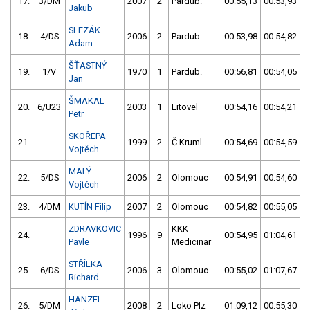
17.
3/DM
2007
2
Pardub.
00:55,13
00:53,93
Jakub
SLEZÁK
18.
4/DS
2006
2
Pardub.
00:53,98
00:54,82
Adam
ŠŤASTNÝ
19.
1/V
1970
1
Pardub.
00:56,81
00:54,05
Jan
ŠMAKAL
20.
6/U23
2003
1
Litovel
00:54,16
00:54,21
Petr
SKOŘEPA
21.
1999
2
Č.Kruml.
00:54,69
00:54,59
Vojtěch
MALÝ
22.
5/DS
2006
2
Olomouc
00:54,91
00:54,60
Vojtěch
23.
4/DM
KUTÍN Filip
2007
2
Olomouc
00:54,82
00:55,05
ZDRAVKOVIC
KKK
24.
1996
9
00:54,95
01:04,61
Pavle
Medicinar
STŘÍLKA
25.
6/DS
2006
3
Olomouc
00:55,02
01:07,67
Richard
HANZEL
26.
5/DM
2008
2
Loko Plz
01:09,12
00:55,30