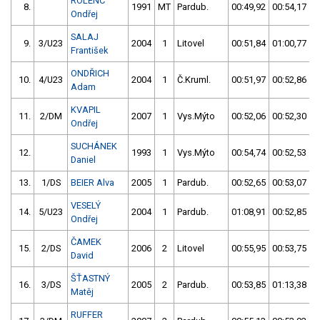
ROLENC
8.
1991
MT
Pardub.
00:49,92
00:54,17
Ondřej
SALAJ
9.
3/U23
2004
1
Litovel
00:51,84
01:00,77
František
ONDŘICH
10.
4/U23
2004
1
Č.Kruml.
00:51,97
00:52,86
Adam
KVAPIL
11.
2/DM
2007
1
Vys.Mýto
00:52,06
00:52,30
Ondřej
SUCHÁNEK
12.
1993
1
Vys.Mýto
00:54,74
00:52,53
Daniel
13.
1/DS
BEIER Alva
2005
1
Pardub.
00:52,65
00:53,07
VESELÝ
14.
5/U23
2004
1
Pardub.
01:08,91
00:52,85
Ondřej
ČAMEK
15.
2/DS
2006
2
Litovel
00:55,95
00:53,75
David
ŠŤASTNÝ
16.
3/DS
2005
2
Pardub.
00:53,85
01:13,38
Matěj
RUFFER