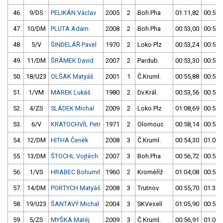
46.
9/DS
PELIKÁN Václav
2005
2
Boh.Pha
01:11,82
00:52,
47.
10/DM
PLUTA Adam
2008
2
Boh.Pha
00:53,00
00:54,
48.
5/V
ŠINDELÁŘ Pavel
1970
2
Loko Plz
00:53,24
00:53,
49.
11/DM
ŠRÁMEK David
2007
2
Pardub.
00:53,30
00:54,
50.
18/U23
OLŠÁK Matyáš
2001
1
Č.Kruml.
00:55,88
00:53,
51.
1/VM
MAREK Lukáš
1980
2
Dv.Král.
00:53,56
00:55,
52.
4/ZS
SLÁDEK Michal
2009
2
Loko Plz
01:08,69
00:53,
53.
6/V
KRATOCHVÍL Petr
1971
2
Olomouc
00:58,14
00:54,
54.
12/DM
HITHA Čeněk
2008
3
Č.Kruml.
00:54,30
01:06,
55.
13/DM
ŠTOCHL Vojtěch
2007
3
Boh.Pha
00:56,72
00:54,
56.
1/VS
HRABEC Bohumil
1960
2
Kroměříž
01:04,08
00:55,
57.
14/DM
PORTYCH Matyáš
2008
3
Trutnov
00:55,70
01:39,
58.
19/U23
ŠANTAVÝ Michal
2004
3
SKVeselí
01:05,90
00:56,
59.
5/ZS
MYŠKA Matěj
2009
3
Č.Kruml.
00:56,91
01:03,