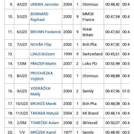
9.
4/U23
URBAN Jaroslav
2004
1
Olomouc
00:48,42
00:47,
BONNARD
MMCK
10.
5/U23
2003
9
00:47,38
00:47,
Raphael
France
Great
11.
6/U23
BROWN Frederick
2000
9
00:47,60
00:47,
Britain
12.
7/U23
NOVÁK Filip
2002
1
Boh.Pha
00:47,92
00:47,
13.
LINUS Bolzern
1999
9
Switzerland
00:45,61
00:47,
14.
1/DM
PANZER Martin
2007
2
Loko Plz
00:53,98
00:58,
PROCHÁZKA
15.
8/U23
2002
1
Olomouc
00:48,88
00:47,
Vojtěch
VODRÁŽKA
16.
9/U23
2004
2
Semily
00:47,96
01:03,
Matěj
17.
10/U23
BROKEŠ Marek
2003
1
Boh.Pha
00:48,08
00:49,
18.
11/U23
TARABA Matyáš
2004
2
KK Brand
00:48,14
00:49,
19.
2/DM
TOMEČEK Adam
2008
2
SKVeselí
00:50,07
00:48,
20.
1/V
MRŮZEK Kamil
1977
1
Semily
00:48,93
00:50,