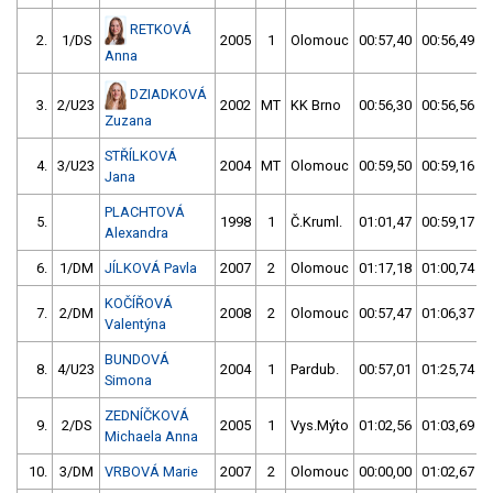
RETKOVÁ
2.
1/DS
2005
1
Olomouc
00:57,40
00:56,49
Anna
DZIADKOVÁ
3.
2/U23
2002
MT
KK Brno
00:56,30
00:56,56
Zuzana
STŘÍLKOVÁ
4.
3/U23
2004
MT
Olomouc
00:59,50
00:59,16
Jana
PLACHTOVÁ
5.
1998
1
Č.Kruml.
01:01,47
00:59,17
Alexandra
6.
1/DM
JÍLKOVÁ Pavla
2007
2
Olomouc
01:17,18
01:00,74
KOČÍŘOVÁ
7.
2/DM
2008
2
Olomouc
00:57,47
01:06,37
Valentýna
BUNDOVÁ
8.
4/U23
2004
1
Pardub.
00:57,01
01:25,74
Simona
ZEDNÍČKOVÁ
9.
2/DS
2005
1
Vys.Mýto
01:02,56
01:03,69
Michaela Anna
10.
3/DM
VRBOVÁ Marie
2007
2
Olomouc
00:00,00
01:02,67