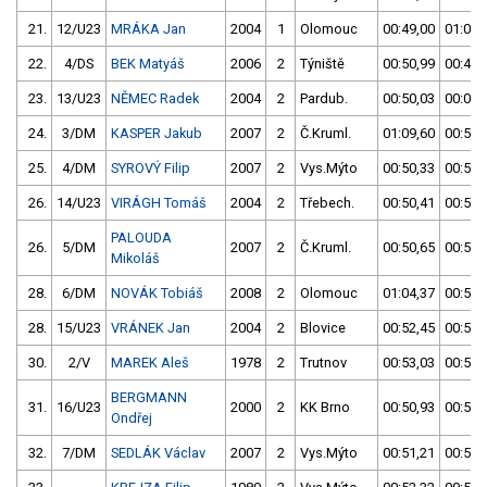
21.
12/U23
MRÁKA Jan
2004
1
Olomouc
00:49,00
01:01,
22.
4/DS
BEK Matyáš
2006
2
Týniště
00:50,99
00:49,
23.
13/U23
NĚMEC Radek
2004
2
Pardub.
00:50,03
00:00,
24.
3/DM
KASPER Jakub
2007
2
Č.Kruml.
01:09,60
00:50,
25.
4/DM
SYROVÝ Filip
2007
2
Vys.Mýto
00:50,33
00:50,
26.
14/U23
VIRÁGH Tomáš
2004
2
Třebech.
00:50,41
00:51,
PALOUDA
26.
5/DM
2007
2
Č.Kruml.
00:50,65
00:50,
Mikoláš
28.
6/DM
NOVÁK Tobiáš
2008
2
Olomouc
01:04,37
00:50,
28.
15/U23
VRÁNEK Jan
2004
2
Blovice
00:52,45
00:50,
30.
2/V
MAREK Aleš
1978
2
Trutnov
00:53,03
00:50,
BERGMANN
31.
16/U23
2000
2
KK Brno
00:50,93
00:55,
Ondřej
32.
7/DM
SEDLÁK Václav
2007
2
Vys.Mýto
00:51,21
00:54,