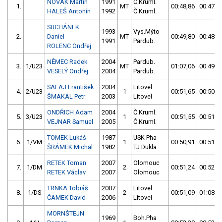
NOVÁK Martin
1991
Č.Kruml.
1.
MT
00:48,86
00:47,7
HALEŠ Antonín
1992
Č.Kruml.
SUCHÁNEK
1993
Vys.Mýto
2.
Daniel
MT
00:49,80
00:48,5
1991
Pardub.
ROLENC Ondřej
NĚMEC Radek
2004
Pardub.
3.
1/U23
MT
01:07,06
00:49,4
VESELÝ Ondřej
2004
Pardub.
SALAJ František
2004
Litovel
4.
2/U23
1
00:51,65
00:50,4
ŠMAKAL Petr
2003
Litovel
ONDŘICH Adam
2004
Č.Kruml.
5.
3/U23
1
00:51,55
00:51,1
VEJNAR Samuel
2005
Č.Kruml.
TOMEK Lukáš
1987
USK Pha
6.
1/VM
1
00:50,91
00:51,9
ŠRÁMEK Michal
1982
TJ Dukla
RETEK Toman
2007
Olomouc
7.
1/DM
2
00:51,24
00:52,2
RETEK Václav
2007
Olomouc
TRNKA Tobiáš
2007
Litovel
8.
1/DS
2
00:51,09
01:08,4
ČAMEK David
2006
Litovel
MORNŠTEJN
1969
Boh.Pha