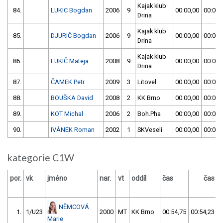
Kajak klub
84.
LUKIC Bogdan
2006
9
00:00,00
00:00,
Drina
Kajak klub
85.
DJURIČ Bogdan
2006
9
00:00,00
00:00,
Drina
Kajak klub
86.
LUKIČ Mateja
2008
9
00:00,00
00:00,
Drina
87.
ČAMEK Petr
2009
3
Litovel
00:00,00
00:00,
88.
BOUŠKA David
2008
2
KK Brno
00:00,00
00:00,
89.
KOT Michal
2006
2
Boh.Pha
00:00,00
00:00,
90.
IVÁNEK Roman
2002
1
SKVeselí
00:00,00
00:00,
kategorie C1W
por.
vk
jméno
nar.
vt
oddíl
čas
čas
v
NĚMCOVÁ
1.
1/U23
2000
MT
KK Brno
00:54,75
00:54,23
Marie