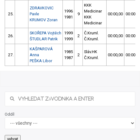
KKK
ZDRAVKOVIC
1996
Medicinar
25.
Pavle
9
00:00,00
00:00,0
1981
KKK
KRUMOV Zoran
Medicinar
SKOŘEPA Vojtěch
1999
Č.Kruml.
26.
2
00:00,00
00:00,0
ŠTUDLAR Patrik
1999
Č.Kruml.
KAŠPAROVÁ
1985
Sláv.HK
27.
Anna
2
00:00,00
00:00,0
1987
Č.Kruml.
PEŠKA Libor
Oddíl