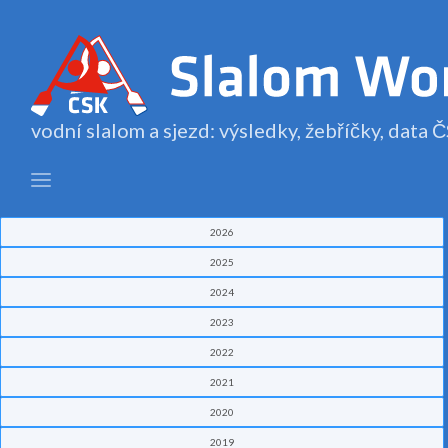
vodní slalom a sjezd: výsledky, žebříčky, data
2026
2025
2024
2023
2022
2021
2020
2019