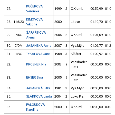
KUČEROVÁ
27.
1999
2
Č.Kruml.
00:59,99
01:00,
Veronika
DIMOVOVÁ
28.
11/U23
2000
Litovel
01:10,70
01:00,
Viktorie
ŠAFAŘÍKOVÁ
29.
7/DS
2006
2
Č.Kruml.
01:01,09
01:00,
Alena
30.
7/DM
JASANSKÁ Anna
2007
3
Vys.Mýto
01:06,77
01:26,
31.
1/VS
TYKALOVÁ Jana
1968
3
Klášter.
01:09,92
01:08,
Wiesbaden
32.
KROENER Nia
2003
9
00:00,00
00:00,
1921
Wiesbaden
33.
EHSER Sina
2005
9
00:00,00
00:00,
1922
34.
JASANSKÁ Jitka
1981
3
Vys.Mýto
00:00,00
00:00,
35.
SLÁDKOVÁ Linda
2004
2
Loko Plz
00:00,00
00:00,
PALOUDOVÁ
36.
2000
1
Č.Kruml.
00:00,00
00:00,
Karolína