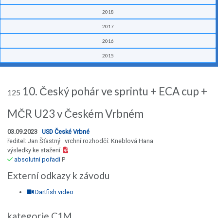
2018
2017
2016
2015
10. Český pohár ve sprintu + ECA cup +
125
MČR U23 v Českém Vrbném
03.09.2023
USD České Vrbné
ředitel: Jan Šťastný vrchní rozhodčí: Kneblová Hana
výsledky ke stažení:
absolutní pořadí
P
Externí odkazy k závodu
Dartfish video
kategorie C1M