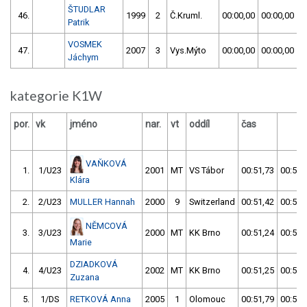
ŠTUDLAR
46.
1999
2
Č.Kruml.
00:00,00
00:00,00
Patrik
VOSMEK
47.
2007
3
Vys.Mýto
00:00,00
00:00,00
Jáchym
kategorie K1W
por.
vk
jméno
nar.
vt
oddíl
čas
č
VAŇKOVÁ
1.
1/U23
2001
MT
VS Tábor
00:51,73
00:50,
Klára
2.
2/U23
MULLER Hannah
2000
9
Switzerland
00:51,42
00:50,
NĚMCOVÁ
3.
3/U23
2000
MT
KK Brno
00:51,24
00:51,
Marie
DZIADKOVÁ
4.
4/U23
2002
MT
KK Brno
00:51,25
00:51,
Zuzana
5.
1/DS
RETKOVÁ Anna
2005
1
Olomouc
00:51,79
00:52,