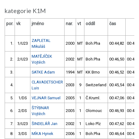
kategorie K1M
por.
vk
jméno
nar.
vt
oddíl
čas
č
ZAPLETAL
1.
1/U23
2000
MT
Boh.Pha
00:44,82
00:43,
Mikuláš
MATĚJÍČEK
2.
2/U23
2002
MT
Boh.Pha
00:46,50
00:45,
Vojtěch
3.
SATKE Adam
1994
MT
KK Brno
00:46,52
00:45,
CLAVADETSCHER
4.
2003
9
Switzerland
00:45,54
00:45,
Luis
5.
1/DS
VEJNAR Samuel
2005
1
Č.Kruml.
00:47,06
00:46,
ŠTÝBNAR
6.
2/DS
2005
1
Olomouc
00:46,93
00:46,
Vojtěch
7.
3/U23
ŠINDELÁŘ Jan
2002
1
Loko Plz
00:47,62
00:46,
8.
3/DS
MÍKA Hynek
2006
1
Boh.Pha
00:46,64
00:46,