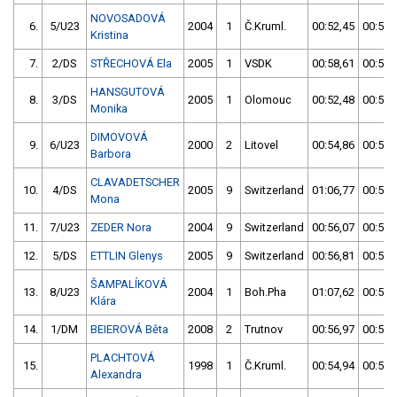
NOVOSADOVÁ
6.
5/U23
2004
1
Č.Kruml.
00:52,45
00:53,
Kristina
7.
2/DS
STŘECHOVÁ Ela
2005
1
VSDK
00:58,61
00:53,
HANSGUTOVÁ
8.
3/DS
2005
1
Olomouc
00:52,48
00:53,
Monika
DIMOVOVÁ
9.
6/U23
2000
2
Litovel
00:54,86
00:54,
Barbora
CLAVADETSCHER
10.
4/DS
2005
9
Switzerland
01:06,77
00:55,
Mona
11.
7/U23
ZEDER Nora
2004
9
Switzerland
00:56,07
00:55,
12.
5/DS
ETTLIN Glenys
2005
9
Switzerland
00:56,81
00:57,
ŠAMPALÍKOVÁ
13.
8/U23
2004
1
Boh.Pha
01:07,62
00:54,
Klára
14.
1/DM
BEIEROVÁ Běta
2008
2
Trutnov
00:56,97
00:54,
PLACHTOVÁ
15.
1998
1
Č.Kruml.
00:54,94
00:54,
Alexandra