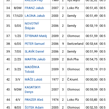
33.
KREJZA Filip
1989
2
Vys.Mýto
00:52,32
00:51,
34.
8/DM
FRANZ Jakub
2007
2
Loko Plz
00:51,45
00:52,
35.
17/U23
LACINA Jakub
2003
2
Semily
00:51,49
00:55,
NOVOTNÝ
35.
5/DS
2006
2
Semily
00:53,19
00:51,
Štěpán
37.
1/ZS
ŠTÝBNAR Matěj
2009
2
Olomouc
00:51,59
00:55,
38.
6/DS
PETER Samuel
2006
9
Switzerland
00:53,64
00:51,
39.
7/DS
SLAVÍK Daniel
2006
2
Semily
00:51,99
00:51,
40.
2/ZS
MARTIN Jakub
2009
2
Boh.Pha
00:54,75
00:52,
MADĚRKA
41.
3/ZS
2009
3
Olomouc
00:52,19
01:01,
Tobiáš
42.
3/V
MÁČE Lukáš
1977
2
Č.Kruml.
00:00,00
00:52,
KASATSKYI
43.
9/DM
2007
3
Olomouc
00:59,59
00:52,
Denys
44.
4/V
PANZER Aleš
1974
2
Loko Plz
00:55,83
00:52,
45.
8/DS
ŠOTEK Adam
2005
2
Olomouc
00:52,55
00:53,