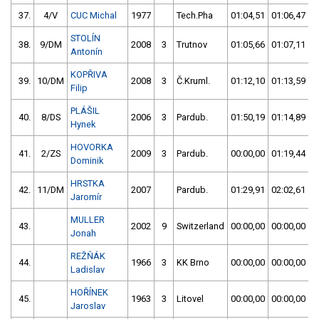
37.
4/V
CUC Michal
1977
Tech.Pha
01:04,51
01:06,47
STOLÍN
38.
9/DM
2008
3
Trutnov
01:05,66
01:07,11
Antonín
KOPŘIVA
39.
10/DM
2008
3
Č.Kruml.
01:12,10
01:13,59
Filip
PLÁŠIL
40.
8/DS
2006
3
Pardub.
01:50,19
01:14,89
Hynek
HOVORKA
41.
2/ZS
2009
3
Pardub.
00:00,00
01:19,44
Dominik
HRSTKA
42.
11/DM
2007
Pardub.
01:29,91
02:02,61
Jaromír
MULLER
43.
2002
9
Switzerland
00:00,00
00:00,00
Jonah
REŽŇÁK
44.
1966
3
KK Brno
00:00,00
00:00,00
Ladislav
HOŘÍNEK
45.
1963
3
Litovel
00:00,00
00:00,00
Jaroslav