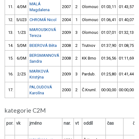
MALÁ
11.
4/DM
2007
2
Olomouc
01:03,11
01:43,57
Magdalena
12.
5/U23
CHROMÁ Nicol
2004
1
Olomouc
01:06,41
01:40,07
MAROUSKOVÁ
13.
1/ZS
2009
3
Olomouc
01:07,01
01:32,13
Tereza
14.
5/DM
BEIEROVÁ Běta
2008
2
Trutnov
01:37,90
01:08,75
BERGMANNOVÁ
15.
6/DM
2008
2
KK Brno
01:36,56
01:11,69
Sandra
MARKOVÁ
16.
2/ZS
2009
3
Pardub.
01:25,80
01:41,44
Kristýna
PALOUDOVÁ
17.
2000
2
Č.Kruml.
00:00,00
00:00,00
Karolína
kategorie C2M
por.
vk
jméno
nar.
vt
oddíl
čas
ča