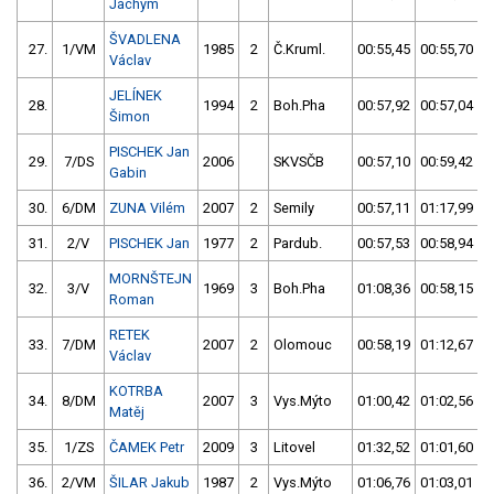
Jáchym
ŠVADLENA
27.
1/VM
1985
2
Č.Kruml.
00:55,45
00:55,70
Václav
JELÍNEK
28.
1994
2
Boh.Pha
00:57,92
00:57,04
Šimon
PISCHEK Jan
29.
7/DS
2006
SKVSČB
00:57,10
00:59,42
Gabin
30.
6/DM
ZUNA Vilém
2007
2
Semily
00:57,11
01:17,99
31.
2/V
PISCHEK Jan
1977
2
Pardub.
00:57,53
00:58,94
MORNŠTEJN
32.
3/V
1969
3
Boh.Pha
01:08,36
00:58,15
Roman
RETEK
33.
7/DM
2007
2
Olomouc
00:58,19
01:12,67
Václav
KOTRBA
34.
8/DM
2007
3
Vys.Mýto
01:00,42
01:02,56
Matěj
35.
1/ZS
ČAMEK Petr
2009
3
Litovel
01:32,52
01:01,60
36.
2/VM
ŠILAR Jakub
1987
2
Vys.Mýto
01:06,76
01:03,01