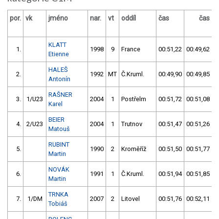
por.
vk
jméno
nar.
vt
oddíl
čas
čas
v
KLATT
1.
1998
9
France
00:51,22
00:49,62
Etienne
HALEŠ
2.
1992
MT
Č.Kruml.
00:49,90
00:49,85
Antonín
RAŠNER
3.
1/U23
2004
1
Postřelm
00:51,72
00:51,08
Karel
BEIER
4.
2/U23
2004
1
Trutnov
00:51,47
00:51,26
Matouš
RUBINT
5.
1990
2
Kroměříž
00:51,50
00:51,77
Martin
NOVÁK
6.
1991
1
Č.Kruml.
00:51,94
00:51,85
Martin
TRNKA
7.
1/DM
2007
2
Litovel
00:51,76
00:52,11
Tobiáš