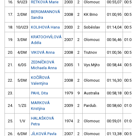
16.
9/U23
RETKOVÁ Marie
2003
2
Olomouc
00:55,07
00:55,
BERGMANNOVÁ
17.
2/DM
2008
2
KK Brno
01:00,95
00:56,
Sandra
18.
10/U23
KOLIHOVÁ Hana
2003
2
Soběslav
01:14,04
00:56,
KRATOCHVÍLOVÁ
19.
3/DM
2007
2
Olomouc
00:56,46
01:09,
Adéla
20.
4/DM
VIKOVÁ Anna
2008
2
Trutnov
01:00,56
00:56,
ZEDNÍČKOVÁ
21.
6/DS
2005
1
Vys.Mýto
00:58,44
00:57,
Michaela Anna
KOČÍŘOVÁ
22.
5/DM
2008
2
Olomouc
01:16,30
00:57,
Valentýna
23.
PAHL Dita
1979
9
Australia
00:58,18
00:58,
MARKOVÁ
24.
1/ZS
2009
2
Pardub.
00:58,60
01:02,
Kristýna
HALAŠKOVÁ
25.
1/V
1974
2
Olomouc
00:59,01
01:01,
Petra
26.
6/DM
JÍLKOVÁ Pavla
2007
2
Olomouc
01:13,38
00:59,