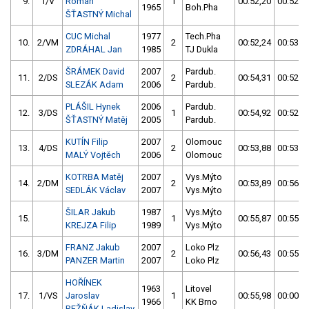
9.
1/V
Roman
1
00:52,20
00:52,3
1965
Boh.Pha
ŠŤASTNÝ Michal
CUC Michal
1977
Tech.Pha
10.
2/VM
2
00:52,24
00:53,5
ZDRÁHAL Jan
1985
TJ Dukla
ŠRÁMEK David
2007
Pardub.
11.
2/DS
2
00:54,31
00:52,3
SLEZÁK Adam
2006
Pardub.
PLÁŠIL Hynek
2006
Pardub.
12.
3/DS
1
00:54,92
00:52,9
ŠŤASTNÝ Matěj
2005
Pardub.
KUTÍN Filip
2007
Olomouc
13.
4/DS
2
00:53,88
00:53,1
MALÝ Vojtěch
2006
Olomouc
KOTRBA Matěj
2007
Vys.Mýto
14.
2/DM
2
00:53,89
00:56,7
SEDLÁK Václav
2007
Vys.Mýto
ŠILAR Jakub
1987
Vys.Mýto
15.
1
00:55,87
00:55,0
KREJZA Filip
1989
Vys.Mýto
FRANZ Jakub
2007
Loko Plz
16.
3/DM
2
00:56,43
00:55,2
PANZER Martin
2007
Loko Plz
HOŘÍNEK
1963
Litovel
17.
1/VS
Jaroslav
1
00:55,98
00:00,0
1966
KK Brno
REŽŇÁK Ladislav