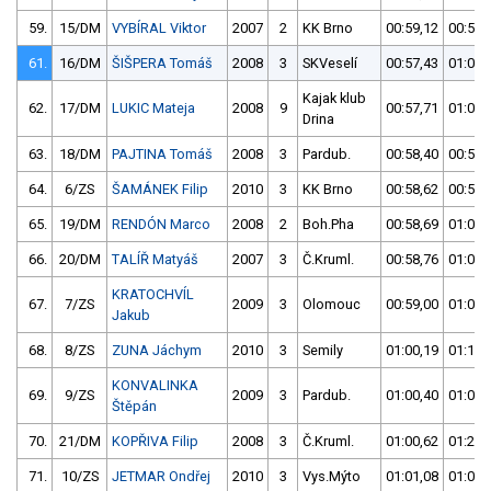
59.
15/DM
VYBÍRAL Viktor
2007
2
KK Brno
00:59,12
00:56,
61.
16/DM
ŠIŠPERA Tomáš
2008
3
SKVeselí
00:57,43
01:01,
Kajak klub
62.
17/DM
LUKIC Mateja
2008
9
00:57,71
01:04,
Drina
63.
18/DM
PAJTINA Tomáš
2008
3
Pardub.
00:58,40
00:58,
64.
6/ZS
ŠAMÁNEK Filip
2010
3
KK Brno
00:58,62
00:58,
65.
19/DM
RENDÓN Marco
2008
2
Boh.Pha
00:58,69
01:03,
66.
20/DM
TALÍŘ Matyáš
2007
3
Č.Kruml.
00:58,76
01:01,
KRATOCHVÍL
67.
7/ZS
2009
3
Olomouc
00:59,00
01:07,
Jakub
68.
8/ZS
ZUNA Jáchym
2010
3
Semily
01:00,19
01:12,
KONVALINKA
69.
9/ZS
2009
3
Pardub.
01:00,40
01:08,
Štěpán
70.
21/DM
KOPŘIVA Filip
2008
3
Č.Kruml.
01:00,62
01:24,
71.
10/ZS
JETMAR Ondřej
2010
3
Vys.Mýto
01:01,08
01:02,