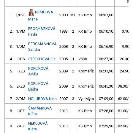
s /
NĚMCOVÁ
1.
1/U23
2000
MT
KK Brno
06:07,00
Marie
PROCHÁZKOVÁ
2.
1/VM
1983
2
KK Brno
06:10,10
3.10/0
Pavla
BERGMANNOVÁ
3.
1/DM
2008
2
KK Brno
06:16,90
9.90/2
Sandra
4.
1/DS
STŘECHOVÁ Ela
2005
1
VSDK
06:27,30
20.30/5
KOPLÍKOVÁ
5.
1/ZS
2009
2
Kroměříž
06:31,90
24.90/6
Adéla
KOPLÍKOVÁ
6.
2/ZS
2009
2
Kroměříž
06:45,30
38.30/10
Eliška
7.
2/DM
HOLUBOVÁ Nela
2007
3
Vys.Mýto
07:09,00
62.00/16
ŠAMÁNKOVÁ
8.
1/PZ
2013
KK Brno
07:28,00
81.00/22
Klára
NEKUDOVÁ
9.
2/PZ
2013
KK Brno
07:29,90
82.90/22
Klára