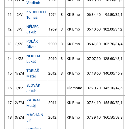
Vladimír
KNOBLOCH
11.
2/V
1974
3
KK Brno
06:34,40
95.80/32,1
Tomáš
NĚMEC
12.
3/V
1969
3
KK Brno
06:40,60
102.00/34,2
Jakub
POLÁK
13.
3/ZS
2009
3
KK Brno
06:41,30
102.70/34,4
Oliver
NEKUDA
14.
4/ZS
2010
3
KK Brno
07:07,20
128.60/43,1
Lukáš
TOBIÁŠ
15.
1/ZM
2012
3
KK Brno
07:18,60
140.00/46,9
Matěj
SLOVÁK
16.
1/PZ
Olomouc
07:20,70
142.10/47,6
Jakub
ZAORAL
17.
2/ZM
2011
KK Brno
07:34,10
155.50/52,1
Matěj
MACHAIN
18.
3/ZM
2012
KK Brno
07:39,10
160.50/53,8
Jiří