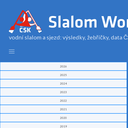
vodní slalom a sjezd: výsledky, žebříčky, data
2026
2025
2024
2023
2022
2021
2020
2019