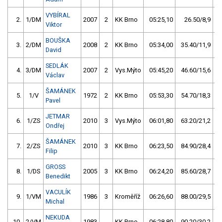
VYBÍRAL
2.
1/DM
2007
2
KK Brno
05:25,10
26.50/8,9
Viktor
BOUŠKA
3.
2/DM
2008
2
KK Brno
05:34,00
35.40/11,9
David
SEDLÁK
4.
3/DM
2007
2
Vys.Mýto
05:45,20
46.60/15,6
Václav
ŠAMÁNEK
5.
1/V
1972
2
KK Brno
05:53,30
54.70/18,3
Pavel
JETMAR
6.
1/ZS
2010
3
Vys.Mýto
06:01,80
63.20/21,2
Ondřej
ŠAMÁNEK
7.
2/ZS
2010
3
KK Brno
06:23,50
84.90/28,4
Filip
GROSS
8.
1/DS
2005
3
KK Brno
06:24,20
85.60/28,7
Benedikt
VACULÍK
9.
1/VM
1986
3
Kroměříž
06:26,60
88.00/29,5
Michal
NEKUDA
10.
2/VM
1983
KK Brno
06:28,80
90.20/30,2