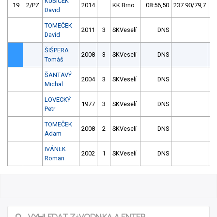
KUBÍČEK
19.
2/PZ
2014
KK Brno
08:56,50
237.90/79,7
David
TOMEČEK
2011
3
SKVeselí
DNS
David
ŠIŠPERA
2008
3
SKVeselí
DNS
Tomáš
ŠANTAVÝ
2004
3
SKVeselí
DNS
Michal
LOVECKÝ
1977
3
SKVeselí
DNS
Petr
TOMEČEK
2008
2
SKVeselí
DNS
Adam
IVÁNEK
2002
1
SKVeselí
DNS
Roman