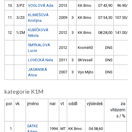
10.
3/PZ
VOGLOVÁ Ada
2013
KK Brno
07:43,90
96.90/26
KLIMEŠOVÁ
11.
3/ZS
2009
3
KK Brno
07:54,50
107.50/29
Kristýna
KUBÍČKOVÁ
12.
1/ZM
2012
3
KK Brno
08:28,00
141.00/38
Nikola
SMÝKALOVÁ
2012
Kroměříž
DNS
Lucie
LOVECKÁ Nela
2011
3
SKVeselí
DNS
JASANSKÁ
2007
3
Vys.Mýto
DNS
Anna
kategorie K1M
por.
vk
jméno
nar.
vt
oddíl
výsledek
za
b
vítězem
s / %
SATKE
1.
1994
MT
KK Brno
04:58,60
Adam