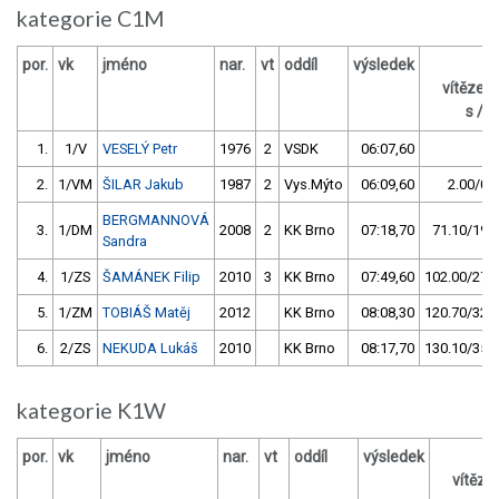
kategorie C1M
por.
vk
jméno
nar.
vt
oddíl
výsledek
za
vítězem
s / %
1.
1/V
VESELÝ Petr
1976
2
VSDK
06:07,60
2.
1/VM
ŠILAR Jakub
1987
2
Vys.Mýto
06:09,60
2.00/0,5
BERGMANNOVÁ
3.
1/DM
2008
2
KK Brno
07:18,70
71.10/19,3
Sandra
4.
1/ZS
ŠAMÁNEK Filip
2010
3
KK Brno
07:49,60
102.00/27,7
5.
1/ZM
TOBIÁŠ Matěj
2012
KK Brno
08:08,30
120.70/32,8
6.
2/ZS
NEKUDA Lukáš
2010
KK Brno
08:17,70
130.10/35,4
kategorie K1W
por.
vk
jméno
nar.
vt
oddíl
výsledek
vítěz