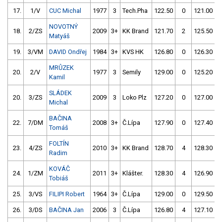
17.
1/V
CUC Michal
1977
3
Tech.Pha
122.50
0
121.00
NOVOTNÝ
18.
2/ZS
2009
3+
KK Brand
121.70
2
125.50
Matyáš
19.
3/VM
DAVID Ondřej
1984
3+
KVS HK
126.80
0
126.30
MRŮZEK
20.
2/V
1977
3
Semily
129.00
0
125.20
Kamil
SLÁDEK
20.
3/ZS
2009
3
Loko Plz
127.20
0
127.00
Michal
BAČINA
22.
7/DM
2008
3+
Č.Lípa
127.90
0
127.40
Tomáš
FOLTÍN
23.
4/ZS
2010
3+
KK Brand
128.70
4
128.30
Radim
KOVÁČ
24.
1/ZM
2011
3+
Klášter.
128.30
4
126.90
Tobiáš
25.
3/VS
FILIPI Robert
1964
3+
Č.Lípa
129.00
0
129.50
26.
3/DS
BAČINA Jan
2006
3
Č.Lípa
126.80
4
127.10