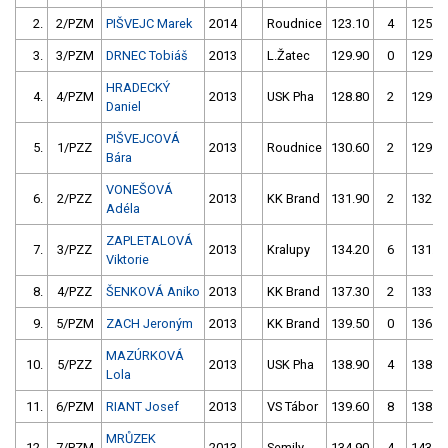
2.
2/PZM
PIŠVEJC Marek
2014
Roudnice
123.10
4
125.5
3.
3/PZM
DRNEC Tobiáš
2013
L.Žatec
129.90
0
129.6
HRADECKÝ
4.
4/PZM
2013
USK Pha
128.80
2
129.2
Daniel
PIŠVEJCOVÁ
5.
1/PZZ
2013
Roudnice
130.60
2
129.3
Bára
VONEŠOVÁ
6.
2/PZZ
2013
KK Brand
131.90
2
132.3
Adéla
ZAPLETALOVÁ
7.
3/PZZ
2013
Kralupy
134.20
6
131.4
Viktorie
8.
4/PZZ
ŠENKOVÁ Aniko
2013
KK Brand
137.30
2
133.6
9.
5/PZM
ZACH Jeroným
2013
KK Brand
139.50
0
136.8
MAZÚRKOVÁ
10.
5/PZZ
2013
USK Pha
138.90
4
138.3
Lola
11.
6/PZM
RIANT Josef
2013
VS Tábor
139.60
8
138.6
MRŮZEK
12.
7/PZM
2013
Semily
134.90
4
143.4