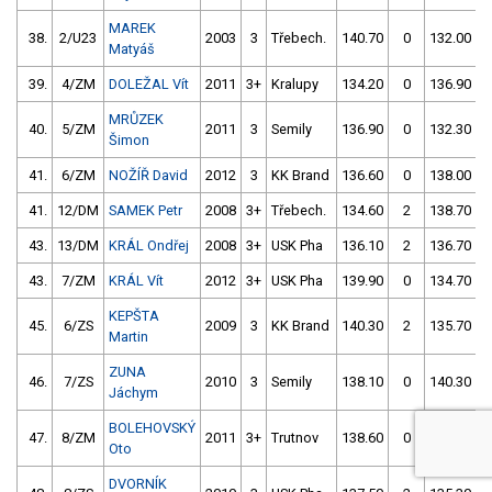
MAREK
38.
2/U23
2003
3
Třebech.
140.70
0
132.00
Matyáš
39.
4/ZM
DOLEŽAL Vít
2011
3+
Kralupy
134.20
0
136.90
MRŮZEK
40.
5/ZM
2011
3
Semily
136.90
0
132.30
Šimon
41.
6/ZM
NOŽÍŘ David
2012
3
KK Brand
136.60
0
138.00
41.
12/DM
SAMEK Petr
2008
3+
Třebech.
134.60
2
138.70
43.
13/DM
KRÁL Ondřej
2008
3+
USK Pha
136.10
2
136.70
43.
7/ZM
KRÁL Vít
2012
3+
USK Pha
139.90
0
134.70
KEPŠTA
45.
6/ZS
2009
3
KK Brand
140.30
2
135.70
Martin
ZUNA
46.
7/ZS
2010
3
Semily
138.10
0
140.30
Jáchym
BOLEHOVSKÝ
47.
8/ZM
2011
3+
Trutnov
138.60
0
138.20
Oto
DVORNÍK