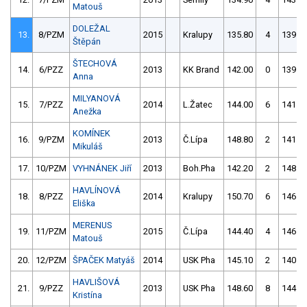
Matouš
DOLEŽAL
13.
8/PZM
2015
Kralupy
135.80
4
139.8
Štěpán
ŠTECHOVÁ
14.
6/PZZ
2013
KK Brand
142.00
0
139.0
Anna
MILYANOVÁ
15.
7/PZZ
2014
L.Žatec
144.00
6
141.4
Anežka
KOMÍNEK
16.
9/PZM
2013
Č.Lípa
148.80
2
141.5
Mikuláš
17.
10/PZM
VYHNÁNEK Jiří
2013
Boh.Pha
142.20
2
148.0
HAVLÍNOVÁ
18.
8/PZZ
2014
Kralupy
150.70
6
146.0
Eliška
MERENUS
19.
11/PZM
2015
Č.Lípa
144.40
4
146.2
Matouš
20.
12/PZM
ŠPAČEK Matyáš
2014
USK Pha
145.10
2
140.4
HAVLIŠOVÁ
21.
9/PZZ
2013
USK Pha
148.60
8
144.0
Kristína