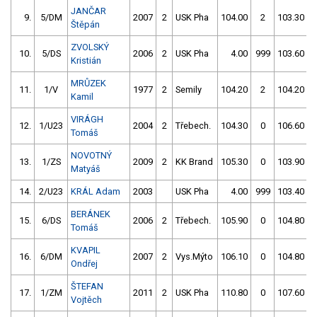
JANČAR
9.
5/DM
2007
2
USK Pha
104.00
2
103.30
Štěpán
ZVOLSKÝ
10.
5/DS
2006
2
USK Pha
4.00
999
103.60
Kristián
MRŮZEK
11.
1/V
1977
2
Semily
104.20
2
104.20
Kamil
VIRÁGH
12.
1/U23
2004
2
Třebech.
104.30
0
106.60
Tomáš
NOVOTNÝ
13.
1/ZS
2009
2
KK Brand
105.30
0
103.90
Matyáš
14.
2/U23
KRÁL Adam
2003
USK Pha
4.00
999
103.40
BERÁNEK
15.
6/DS
2006
2
Třebech.
105.90
0
104.80
Tomáš
KVAPIL
16.
6/DM
2007
2
Vys.Mýto
106.10
0
104.80
Ondřej
ŠTEFAN
17.
1/ZM
2011
2
USK Pha
110.80
0
107.60
Vojtěch