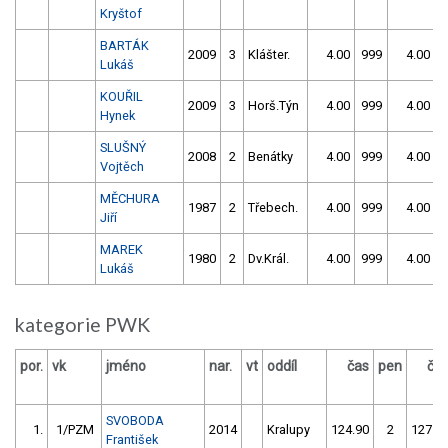
Kryštof
BARTÁK
2009
3
Klášter.
4.00
999
4.00
9
Lukáš
KOUŘIL
2009
3
Horš.Týn
4.00
999
4.00
9
Hynek
SLUŠNÝ
2008
2
Benátky
4.00
999
4.00
9
Vojtěch
MĚCHURA
1987
2
Třebech.
4.00
999
4.00
9
Jiří
MAREK
1980
2
Dv.Král.
4.00
999
4.00
9
Lukáš
kategorie PWK
por.
vk
jméno
nar.
vt
oddíl
čas
pen
ča
SVOBODA
1.
1/PZM
2014
Kralupy
124.90
2
127.1
František