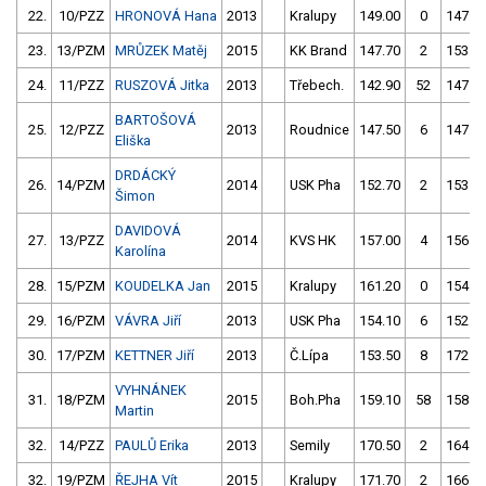
22.
10/PZZ
HRONOVÁ Hana
2013
Kralupy
149.00
0
147.3
23.
13/PZM
MRŮZEK Matěj
2015
KK Brand
147.70
2
153.4
24.
11/PZZ
RUSZOVÁ Jitka
2013
Třebech.
142.90
52
147.4
BARTOŠOVÁ
25.
12/PZZ
2013
Roudnice
147.50
6
147.6
Eliška
DRDÁCKÝ
26.
14/PZM
2014
USK Pha
152.70
2
153.3
Šimon
DAVIDOVÁ
27.
13/PZZ
2014
KVS HK
157.00
4
156.5
Karolína
28.
15/PZM
KOUDELKA Jan
2015
Kralupy
161.20
0
154.9
29.
16/PZM
VÁVRA Jiří
2013
USK Pha
154.10
6
152.4
30.
17/PZM
KETTNER Jiří
2013
Č.Lípa
153.50
8
172.6
VYHNÁNEK
31.
18/PZM
2015
Boh.Pha
159.10
58
158.8
Martin
32.
14/PZZ
PAULŮ Erika
2013
Semily
170.50
2
164.2
32.
19/PZM
ŘEJHA Vít
2015
Kralupy
171.70
2
166.2