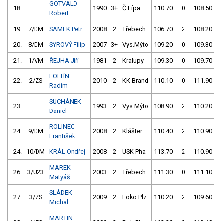
GOTVALD
18.
1990
3+
Č.Lípa
110.70
0
108.50
Robert
19.
7/DM
SAMEK Petr
2008
2
Třebech.
106.70
2
108.20
20.
8/DM
SYROVÝ Filip
2007
3+
Vys.Mýto
109.20
0
109.30
21.
1/VM
ŘEJHA Jiří
1981
2
Kralupy
109.30
0
109.70
FOLTÍN
22.
2/ZS
2010
2
KK Brand
110.10
0
111.90
Radim
SUCHÁNEK
23.
1993
2
Vys.Mýto
108.90
2
110.20
Daniel
ROLINEC
24.
9/DM
2008
2
Klášter.
110.40
2
110.90
František
24.
10/DM
KRÁL Ondřej
2008
2
USK Pha
113.70
2
110.90
MAREK
26.
3/U23
2003
2
Třebech.
111.30
0
111.10
Matyáš
SLÁDEK
27.
3/ZS
2009
2
Loko Plz
110.20
2
109.60
Michal
MARTIN