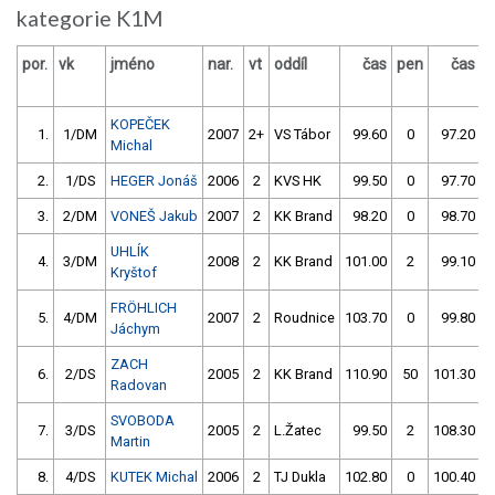
kategorie K1M
por.
vk
jméno
nar.
vt
oddíl
čas
pen
čas
p
KOPEČEK
1.
1/DM
2007
2+
VS Tábor
99.60
0
97.20
Michal
2.
1/DS
HEGER Jonáš
2006
2
KVS HK
99.50
0
97.70
3.
2/DM
VONEŠ Jakub
2007
2
KK Brand
98.20
0
98.70
UHLÍK
4.
3/DM
2008
2
KK Brand
101.00
2
99.10
Kryštof
FRÖHLICH
5.
4/DM
2007
2
Roudnice
103.70
0
99.80
Jáchym
ZACH
6.
2/DS
2005
2
KK Brand
110.90
50
101.30
Radovan
SVOBODA
7.
3/DS
2005
2
L.Žatec
99.50
2
108.30
Martin
8.
4/DS
KUTEK Michal
2006
2
TJ Dukla
102.80
0
100.40