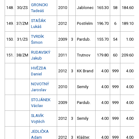
GRONCKI
148.
30/ZS
2010
Jablonec
165.30
58
184.60
Tadeáš
STAŠÁK
149.
37/ZM
2012
Postřelm
196.70
6
189.10
Lukáš
TVRDÍK
150.
31/ZS
2009
3
Pardub.
155.70
54
1.00
9
Šimon
RUDAVSKÝ
151.
38/ZM
2011
Trutnov
179.80
60
209.60
Jakub
HVĚZDA
2012
3
KK Brand
4.00
999
4.00
9
Daniel
NOVOTNÝ
2010
Semily
4.00
999
4.00
9
Jaroslav
STOJÁNEK
2009
Pardub.
4.00
999
4.00
9
Václav
SLAVÍK
2012
3
Semily
4.00
999
4.00
9
Vojtěch
JEDLIČKA
Adam
2012
3
Klášter.
4.00
999
4.00
9