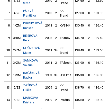
6.
3/ZS
2010
2
124.60
2
132.60
Silvie
Brand
PÁDIVÁ
KK
7.
4/ZS
2010
2
127.00
0
133.30
Františka
Brand
INDRUCHOVÁ
8.
1/ZM
2011
2
KVS HK
130.40
0
126.40
Daniela
BEIEROVÁ
9.
3/DM
2008
2
Trutnov
134.70
2
129.60
Běta
MRŮZKOVÁ
KK
10.
2/ZM
2011
3+
138.40
0
133.60
Marie
Brand
SAMKOVÁ
11.
3/ZM
2011
2
Třebech.
133.90
0
136.10
Valerie
BAČÁKOVÁ
12.
1/VM
1983
3+
USK Pha
135.30
0
136.00
Radka
ZAŤKOVÁ
KK
13.
5/ZS
2009
2
138.70
0
136.40
Eliška
Brand
MARKOVÁ
14.
6/ZS
2009
2
Pardub.
135.80
2
135.90
Kristýna