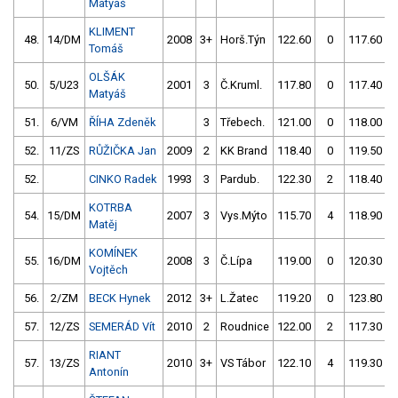
Matyáš
KLIMENT
48.
14/DM
2008
3+
Horš.Týn
122.60
0
117.60
Tomáš
OLŠÁK
50.
5/U23
2001
3
Č.Kruml.
117.80
0
117.40
Matyáš
51.
6/VM
ŘÍHA Zdeněk
3
Třebech.
121.00
0
118.00
52.
11/ZS
RŮŽIČKA Jan
2009
2
KK Brand
118.40
0
119.50
52.
CINKO Radek
1993
3
Pardub.
122.30
2
118.40
KOTRBA
54.
15/DM
2007
3
Vys.Mýto
115.70
4
118.90
Matěj
KOMÍNEK
55.
16/DM
2008
3
Č.Lípa
119.00
0
120.30
Vojtěch
56.
2/ZM
BECK Hynek
2012
3+
L.Žatec
119.20
0
123.80
57.
12/ZS
SEMERÁD Vít
2010
2
Roudnice
122.00
2
117.30
RIANT
57.
13/ZS
2010
3+
VS Tábor
122.10
4
119.30
Antonín