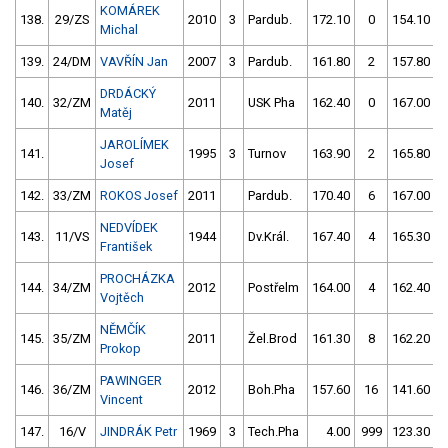
KOMÁREK
138.
29/ZS
2010
3
Pardub.
172.10
0
154.10
Michal
139.
24/DM
VAVŘÍN Jan
2007
3
Pardub.
161.80
2
157.80
DRDÁCKÝ
140.
32/ZM
2011
USK Pha
162.40
0
167.00
Matěj
JAROLÍMEK
141.
1995
3
Turnov
163.90
2
165.80
Josef
142.
33/ZM
ROKOS Josef
2011
Pardub.
170.40
6
167.00
NEDVÍDEK
143.
11/VS
1944
Dv.Král.
167.40
4
165.30
František
PROCHÁZKA
144.
34/ZM
2012
Postřelm
164.00
4
162.40
Vojtěch
NĚMČÍK
145.
35/ZM
2011
Žel.Brod
161.30
8
162.20
Prokop
PAWINGER
146.
36/ZM
2012
Boh.Pha
157.60
16
141.60
Vincent
147.
16/V
JINDRÁK Petr
1969
3
Tech.Pha
4.00
999
123.30