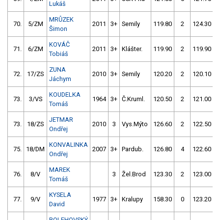
Lukáš
MRŮZEK
70.
5/ZM
2011
3+
Semily
119.80
2
124.30
Šimon
KOVÁČ
71.
6/ZM
2011
3+
Klášter.
119.90
2
119.90
Tobiáš
ZUNA
72.
17/ZS
2010
3+
Semily
120.20
2
120.10
Jáchym
KOUDELKA
73.
3/VS
1964
3+
Č.Kruml.
120.50
2
121.00
Tomáš
JETMAR
73.
18/ZS
2010
3
Vys.Mýto
126.60
2
122.50
Ondřej
KONVALINKA
75.
18/DM
2007
3+
Pardub.
126.80
4
122.60
Ondřej
MAREK
76.
8/V
3
Žel.Brod
123.30
2
123.00
Tomáš
KYSELA
77.
9/V
1977
3+
Kralupy
158.30
0
123.20
David
BOLEHOVSKÝ