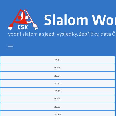
vodní slalom a sjezd: výsledky, žebříčky, data
2026
2025
2024
2023
2022
2021
2020
2019