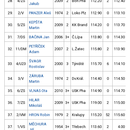
28.
4/ZS
2009
2
Boh.Pha
112.20
2
112.40
Jakub
29.
2/V
PANZER Aleš
1974
2
Loko Plz
112.90
0
113.10
KEPŠTA
30.
5/ZS
2009
2
KK Brand
114.20
0
113.70
Martin
31.
7/DS
BAČINA Jan
2006
3+
Č.Lípa
113.80
0
114.30
PETŘÍČEK
32.
11/DM
2007
2
L.Žatec
115.80
2
113.90
Adam
ŠVAGR
33.
4/U23
2000
3
Týniště
115.70
6
114.10
Rostislav
ZÁRUBA
34.
3/V
1974
2
Dv.Král.
114.40
0
114.50
Martin
35.
6/ZS
VLNAS Ota
2010
3+
USK Pha
114.90
0
114.70
HILAR
36.
7/ZS
2009
3+
USK Pha
119.00
2
115.00
Mikoláš
37.
2/VM
HRON Robin
1979
2
Kralupy
115.20
52
115.60
MĚCHURA
37.
1/VS
1954
3+
Třebech.
113.60
2
4.00
9
Jiří