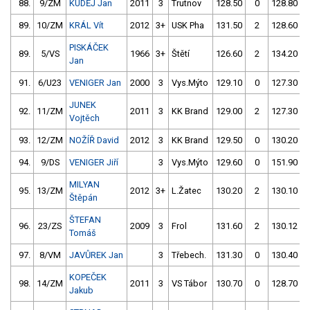
88.
9/ZM
KUDĚJ Jan
2011
3
Trutnov
128.50
0
128.80
89.
10/ZM
KRÁL Vít
2012
3+
USK Pha
131.50
2
128.60
PISKÁČEK
89.
5/VS
1966
3+
Štětí
126.60
2
134.20
Jan
91.
6/U23
VENIGER Jan
2000
3
Vys.Mýto
129.10
0
127.30
JUNEK
92.
11/ZM
2011
3
KK Brand
129.00
2
127.30
Vojtěch
93.
12/ZM
NOŽÍŘ David
2012
3
KK Brand
129.50
0
130.20
94.
9/DS
VENIGER Jiří
3
Vys.Mýto
129.60
0
151.90
MILYAN
95.
13/ZM
2012
3+
L.Žatec
130.20
2
130.10
Štěpán
ŠTEFAN
96.
23/ZS
2009
3
Frol
131.60
2
130.12
Tomáš
97.
8/VM
JAVŮREK Jan
3
Třebech.
131.30
0
130.40
KOPEČEK
98.
14/ZM
2011
3
VS Tábor
130.70
0
128.70
Jakub