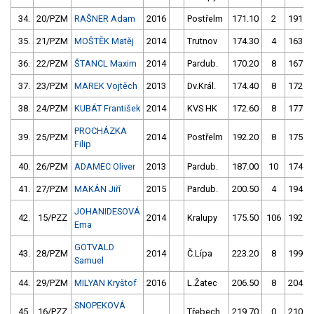
34.
20/PZM
RAŠNER Adam
2016
Postřelm
171.10
2
191.9
35.
21/PZM
MOŠTĚK Matěj
2014
Trutnov
174.30
4
163.2
36.
22/PZM
ŠTANCL Maxim
2014
Pardub.
170.20
8
167.5
37.
23/PZM
MAREK Vojtěch
2013
Dv.Král.
174.40
8
172.7
38.
24/PZM
KUBÁT František
2014
KVS HK
172.60
8
177.4
PROCHÁZKA
39.
25/PZM
2014
Postřelm
192.20
8
175.1
Filip
40.
26/PZM
ADAMEC Oliver
2013
Pardub.
187.00
10
174.0
41.
27/PZM
MAKÁN Jiří
2015
Pardub.
200.50
4
194.1
JOHANIDESOVÁ
42.
15/PZZ
2014
Kralupy
175.50
106
192.3
Ema
GOTVALD
43.
28/PZM
2014
Č.Lípa
223.20
8
199.8
Samuel
44.
29/PZM
MILYAN Kryštof
2016
L.Žatec
206.50
8
204.6
SNOPEKOVÁ
45.
16/PZZ
Třebech.
219.70
0
210.7