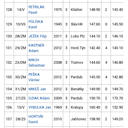
PETRILÁK
128.
14/V
1975
3
Klášter.
148.90
2
145.40
Pavel
POLÍVKA
129.
10/VS
1945
3
Sláv.HK
147.60
0
145.50
Karel
130.
28/ZM
JEŽEK Filip
2011
3
Loko Plz
144.10
2
146.10
KASTNER
131.
29/ZM
2012
3
Horš.Týn
142.40
4
143.10
Adam
MACH
132.
23/DM
2008
3
Trutnov
144.60
4
146.80
Sebastian
PEŠKA
133.
30/ZM
2012
3
Pardub.
145.50
4
142.80
Václav
134.
31/ZM
MIKEŠ Jan
2012
3
Benátky
149.90
0
149.70
135.
27/ZS
DZIAK Adam
2009
3
Pardub.
150.70
2
173.70
136.
15/V
VYBULKA Jan
1969
3
Kralupy
160.40
0
152.90
HORTVÍK
137.
28/ZS
2010
Jablonec
158.90
2
149.20
David