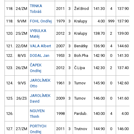
TRNKA
118.
24/ZM
2011
3
Žel.Brod
141.30
4
137.90
Tobiáš
118.
9/VM
FOHL Ondřej
1979
3
Kralupy
4.00
999
137.90
VYBULKA
120.
25/ZM
2012
3
Kralupy
138.70
2
139.00
Matěj
121.
22/DM
VALA Albert
2007
3
Benátky
136.90
4
144.60
122.
8/VS
DODAL Jan
1953
3
Boh.Pha
142.90
0
141.30
ČAPEK
123.
26/ZM
2012
3
Č.Lípa
142.30
2
137.40
Ondřej
JAROLÍMEK
124.
9/VS
1961
3
Turnov
145.90
0
142.60
Otto
JAROLÍMEK
125.
26/ZS
2009
3
Turnov
146.00
0
141.60
David
NGUYEN
126.
1998
Pardub.
140.00
4
4.00
9
Thinh
PORTYCH
127.
27/ZM
2011
3
Trutnov
144.90
0
146.00
Ondřej