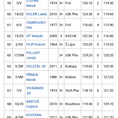
ŠTEFAN
59.
5/V
1974
3+
Frol
126.10
2
119.50
Marek
60.
14/ZS
KOLÁŘ Lukáš
2010
3+
USK Pha
124.50
4
119.60
CÍSAŘOVSKÝ
61.
6/V
1977
3+
Frol
116.60
4
115.90
Petr
62.
15/ZS
VÍT Matyáš
2009
3
KVS HK
122.30
2
116.00
63.
2/VS
FILIPI Robert
1964
3+
Č.Lípa
120.20
0
119.20
POLLERT
63.
17/DM
3+
USK Pha
129.20
0
120.20
Jonáš
65.
3/ZM
DOLEŽAL Vít
2011
2
Kralupy
119.60
2
120.50
PŘINDA
66.
7/VM
1983
3+
Klášter.
119.20
2
127.20
Marek
VYHNÁNEK
67.
7/V
1974
3+
Tech.Pha
118.10
6
121.30
Jiří
BARTOŠ
68.
16/ZS
2010
3+
Roudnice
119.40
2
129.10
Vojtěch
KOSTKAN
69.
4/ZM
2011
3+
USK Pha
121.80
0
121.70