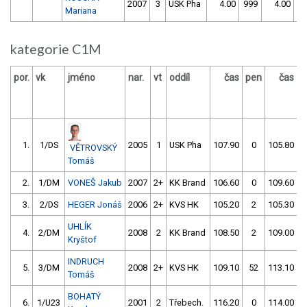
2007
3
USK Pha
4.00
999
4.00
9
Mariana
kategorie C1M
por.
vk
jméno
nar.
vt
oddíl
čas
pen
čas
p
1.
1/DS
2005
1
USK Pha
107.90
0
105.80
VĚTROVSKÝ
Tomáš
2.
1/DM
VONEŠ Jakub
2007
2+
KK Brand
106.60
0
109.60
3.
2/DS
HEGER Jonáš
2006
2+
KVS HK
105.20
2
105.30
UHLÍK
4.
2/DM
2008
2
KK Brand
108.50
2
109.00
Kryštof
INDRUCH
5.
3/DM
2008
2+
KVS HK
109.10
52
113.10
Tomáš
BOHATÝ
6.
1/U23
2001
2
Třebech.
116.20
0
114.00