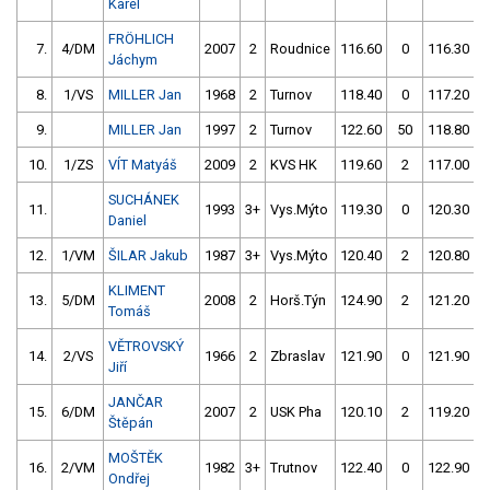
Karel
FRÖHLICH
7.
4/DM
2007
2
Roudnice
116.60
0
116.30
Jáchym
8.
1/VS
MILLER Jan
1968
2
Turnov
118.40
0
117.20
9.
MILLER Jan
1997
2
Turnov
122.60
50
118.80
10.
1/ZS
VÍT Matyáš
2009
2
KVS HK
119.60
2
117.00
SUCHÁNEK
11.
1993
3+
Vys.Mýto
119.30
0
120.30
Daniel
12.
1/VM
ŠILAR Jakub
1987
3+
Vys.Mýto
120.40
2
120.80
KLIMENT
13.
5/DM
2008
2
Horš.Týn
124.90
2
121.20
Tomáš
VĚTROVSKÝ
14.
2/VS
1966
2
Zbraslav
121.90
0
121.90
Jiří
JANČAR
15.
6/DM
2007
2
USK Pha
120.10
2
119.20
Štěpán
MOŠTĚK
16.
2/VM
1982
3+
Trutnov
122.40
0
122.90
Ondřej