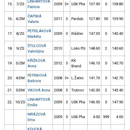
LINHARTOVÁ
15.
7/ZS
2009
3+
USK Pha
137.90
0
138.80
Patricie
ČAPSKÁ
16.
4/ZM
2011
3
Pardub.
127.80
50
139.90
Valerie
PETRILÁKOVÁ
17.
8/ZS
2009
3
Klášter.
147.30
0
140.40
Markéta
ŠTULCOVÁ
18.
9/ZS
2010
Loko Plz
148.60
2
140.60
Valentýna
KŘIŽKOVÁ
KK
19.
5/ZM
2012
3
146.10
0
140.70
Anna
Brand
PETRIKOVÁ
20.
4/DM
2008
3+
L.Žatec
141.70
0
142.70
Barbora
21.
5/DM
VIKOVÁ Anna
2008
3
Trutnov
142.00
2
143.40
LINHARTOVÁ
22.
10/ZS
2009
3
USK Pha
146.50
0
147.90
Emílie
MRÁZOVÁ
2009
3
USK Pha
4.00
999
4.00
9
Ema
KOUCKÁ