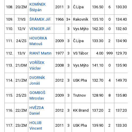
KOMÍNEK
108.
20/ZM
2011
3
Č.Lípa
136.50
6
130.30
Štěpán
109.
7/VS
ŠRÁMEK Jiří
1966
3+
Rakovník
135.10
0
134.40
110.
12/V
VENIGER Jiří
3
Vys.Mýto
162.30
0
132.60
HOVORKA
111.
24/ZS
2009
3
Č.Lípa
133.30
2
134.90
Matouš
112.
13/V
RIANT Martin
1977
3
VS Tábor
4.00
999
129.70
VOŘÍŠEK
113.
21/DM
2008
3
Vys.Mýto
141.10
0
135.90
Václav
DVORNÍK
114.
21/ZM
2012
3
USK Pha
132.70
4
149.70
Jonáš
GOMBOŠ
115.
25/ZS
2009
3
Trutnov
128.90
8
135.80
Miroslav
HVĚZDA
116.
22/ZM
2012
3
KK Brand
137.20
2
137.20
Daniel
HOLUB
117.
23/ZM
2011
3
USK Pha
139.90
2
133.30
Vincent