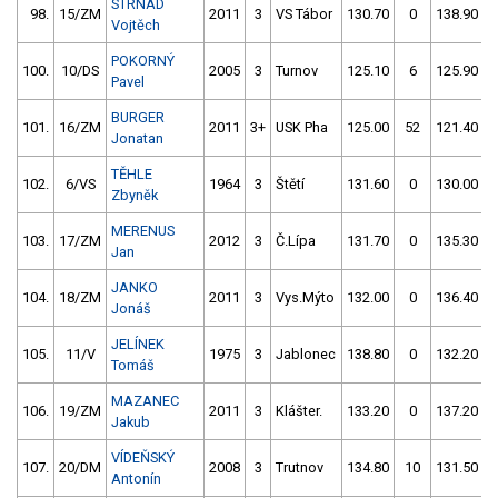
STRNAD
98.
15/ZM
2011
3
VS Tábor
130.70
0
138.90
Vojtěch
POKORNÝ
100.
10/DS
2005
3
Turnov
125.10
6
125.90
Pavel
BURGER
101.
16/ZM
2011
3+
USK Pha
125.00
52
121.40
Jonatan
TĚHLE
102.
6/VS
1964
3
Štětí
131.60
0
130.00
Zbyněk
MERENUS
103.
17/ZM
2012
3
Č.Lípa
131.70
0
135.30
Jan
JANKO
104.
18/ZM
2011
3
Vys.Mýto
132.00
0
136.40
Jonáš
JELÍNEK
105.
11/V
1975
3
Jablonec
138.80
0
132.20
Tomáš
MAZANEC
106.
19/ZM
2011
3
Klášter.
133.20
0
137.20
Jakub
VÍDEŇSKÝ
107.
20/DM
2008
3
Trutnov
134.80
10
131.50
Antonín