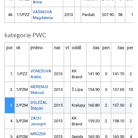
Anna
VAŠINOVÁ
46.
17/PZZ
2013
Pardub.
207.90
58
1.0
Magdalena
kategorie PWC
por.
vk
jméno
nar.
vt
oddíl
čas
pen
čas
pen
VONEŠOVÁ
KK
1.
1/PZZ
2013
141.90
0
141.70
2
Adéla
Brand
MERENUS
2.
1/PZM
2015
Č.Lípa
154.90
0
157.60
10
Matouš
DOLEŽAL
3.
2/PZM
2015
Kralupy
160.80
2
157.50
2
Štěpán
ZACH
KK
4.
3/PZM
2013
159.20
2
158.10
2
Jeroným
Brand
MRŮZEK
5.
4/PZM
2013
Semily
165.50
0
165.50
4