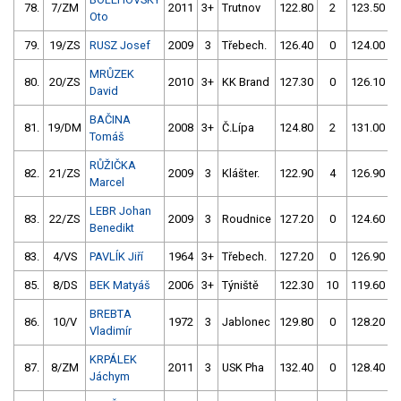
78.
7/ZM
2011
3+
Trutnov
122.80
2
123.50
Oto
79.
19/ZS
RUSZ Josef
2009
3
Třebech.
126.40
0
124.00
MRŮZEK
80.
20/ZS
2010
3+
KK Brand
127.30
0
126.10
David
BAČINA
81.
19/DM
2008
3+
Č.Lípa
124.80
2
131.00
Tomáš
RŮŽIČKA
82.
21/ZS
2009
3
Klášter.
122.90
4
126.90
Marcel
LEBR Johan
83.
22/ZS
2009
3
Roudnice
127.20
0
124.60
Benedikt
83.
4/VS
PAVLÍK Jiří
1964
3+
Třebech.
127.20
0
126.90
85.
8/DS
BEK Matyáš
2006
3+
Týniště
122.30
10
119.60
BREBTA
86.
10/V
1972
3
Jablonec
129.80
0
128.20
Vladimír
KRPÁLEK
87.
8/ZM
2011
3
USK Pha
132.40
0
128.40
Jáchym