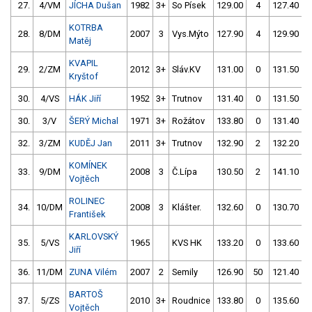
27.
4/VM
JÍCHA Dušan
1982
3+
So Písek
129.00
4
127.40
KOTRBA
28.
8/DM
2007
3
Vys.Mýto
127.90
4
129.90
Matěj
KVAPIL
29.
2/ZM
2012
3+
Sláv.KV
131.00
0
131.50
Kryštof
30.
4/VS
HÁK Jiří
1952
3+
Trutnov
131.40
0
131.50
30.
3/V
ŠERÝ Michal
1971
3+
Rožátov
133.80
0
131.40
32.
3/ZM
KUDĚJ Jan
2011
3+
Trutnov
132.90
2
132.20
KOMÍNEK
33.
9/DM
2008
3
Č.Lípa
130.50
2
141.10
Vojtěch
ROLINEC
34.
10/DM
2008
3
Klášter.
132.60
0
130.70
František
KARLOVSKÝ
35.
5/VS
1965
KVS HK
133.20
0
133.60
Jiří
36.
11/DM
ZUNA Vilém
2007
2
Semily
126.90
50
121.40
BARTOŠ
37.
5/ZS
2010
3+
Roudnice
133.80
0
135.60
Vojtěch