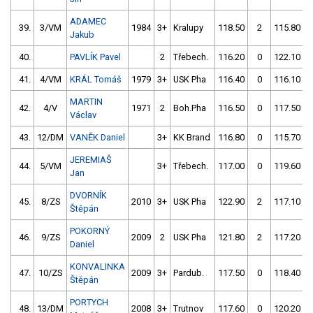
ADAMEC
39.
3/VM
1984
3+
Kralupy
118.50
2
115.80
Jakub
40.
PAVLÍK Pavel
2
Třebech.
116.20
0
122.10
41.
4/VM
KRÁL Tomáš
1979
3+
USK Pha
116.40
0
116.10
MARTIN
42.
4/V
1971
2
Boh.Pha
116.50
0
117.50
Václav
43.
12/DM
VANĚK Daniel
3+
KK Brand
116.80
0
115.70
JEREMIAŠ
44.
5/VM
3+
Třebech.
117.00
0
119.60
Jan
DVORNÍK
45.
8/ZS
2010
3+
USK Pha
122.90
2
117.10
Štěpán
POKORNÝ
46.
9/ZS
2009
2
USK Pha
121.80
2
117.20
Daniel
KONVALINKA
47.
10/ZS
2009
3+
Pardub.
117.50
0
118.40
Štěpán
PORTYCH
48.
13/DM
2008
3+
Trutnov
117.60
0
120.20