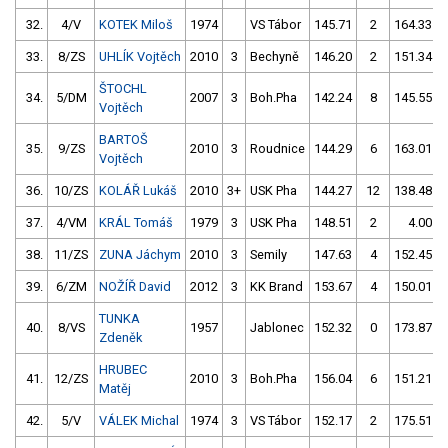
32.
4/V
KOTEK Miloš
1974
VS Tábor
145.71
2
164.33
33.
8/ZS
UHLÍK Vojtěch
2010
3
Bechyně
146.20
2
151.34
ŠTOCHL
34.
5/DM
2007
3
Boh.Pha
142.24
8
145.55
Vojtěch
BARTOŠ
35.
9/ZS
2010
3
Roudnice
144.29
6
163.01
Vojtěch
36.
10/ZS
KOLÁŘ Lukáš
2010
3+
USK Pha
144.27
12
138.48
37.
4/VM
KRÁL Tomáš
1979
3
USK Pha
148.51
2
4.00
38.
11/ZS
ZUNA Jáchym
2010
3
Semily
147.63
4
152.45
39.
6/ZM
NOŽÍŘ David
2012
3
KK Brand
153.67
4
150.01
TUNKA
40.
8/VS
1957
Jablonec
152.32
0
173.87
Zdeněk
HRUBEC
41.
12/ZS
2010
3
Boh.Pha
156.04
6
151.21
Matěj
42.
5/V
VÁLEK Michal
1974
3
VS Tábor
152.17
2
175.51