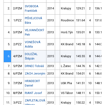
SVOBODA
2.
2/PZM
2014
Kralupy
129.21
2
136.19
František
PIŠVEJCOVÁ
3.
1/PZZ
2013
Roudnice
131.64
4
131.83
Bára
VEJVANČICKÝ
4.
3/PZM
2013
Horš.Týn
135.01
8
133.18
Petr
VONEŠOVÁ
5.
2/PZZ
2013
KK Brand
145.18
6
144.03
Adéla
DOLEŽAL
6.
4/PZM
2015
Kralupy
145.55
8
144.45
Štěpán
7.
5/PZM
DRNEC Tobiáš
2013
L.Žatec
144.76
6
142.57
8.
6/PZM
ZACH Jeroným
2013
KK Brand
154.01
6
146.82
HRADECKÝ
9.
7/PZM
2013
USK Pha
141.51
10
148.16
Daniel
10.
8/PZM
RIANT Josef
2013
VS Tábor
148.11
6
153.13
ZAPLETALOVÁ
11.
3/PZZ
2013
Kralupy
150.22
4
159.22
Viktorie