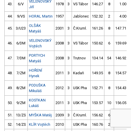
VELENOVSKÝ
43.
6/V
1978
3
VS Tábor
146.27
8
1.00
Jiří
44.
9/VS
HORAL Martin
1957
Jablonec
152.32
2
4.00
OLŠÁK
45.
3/U23
2001
3
Č.Kruml.
161.26
8
147.71
Matyáš
VELENOVSKÝ
46.
6/DM
2008
3
VS Tábor
150.62
6
159.69
Vojtěch
PORTYCH
47.
7/DM
2008
3
Trutnov
134.14
54
146.92
Matyáš
HOŘENÍ
48.
7/ZM
2011
3
Kadaň
149.35
8
154.57
Hynek
PODUŠKA
49.
8/ZM
2012
3
USK Pha
152.71
8
154.43
Mikuláš
KOSTKAN
50.
9/ZM
2011
3
USK Pha
153.57
10
156.05
Lukáš
51.
13/ZS
MYŠKA Matěj
2009
3
Č.Kruml.
156.62
6
174.89
52.
14/ZS
KLÍR Vojtěch
2010
USK Pha
160.76
2
163.57