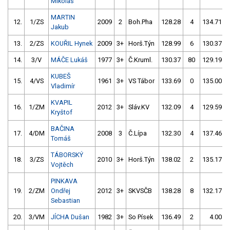
Mikoláš
MARTIN
12.
1/ZS
2009
2
Boh.Pha
128.28
4
134.71
Jakub
13.
2/ZS
KOUŘIL Hynek
2009
3+
Horš.Týn
128.99
6
130.37
14.
3/V
MÁČE Lukáš
1977
3+
Č.Kruml.
130.37
80
129.19
KUBEŠ
15.
4/VS
1961
3+
VS Tábor
133.69
0
135.00
Vladimír
KVAPIL
16.
1/ZM
2012
3+
Sláv.KV
132.09
4
129.59
Kryštof
BAČINA
17.
4/DM
2008
3
Č.Lípa
132.30
4
137.46
Tomáš
TÁBORSKÝ
18.
3/ZS
2010
3+
Horš.Týn
138.02
2
135.17
Vojtěch
PINKAVA
19.
2/ZM
Ondřej
2012
3+
SKVSČB
138.28
8
132.17
Sebastian
20.
3/VM
JÍCHA Dušan
1982
3+
So Písek
136.49
2
4.00