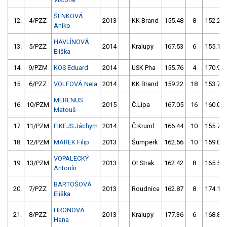
ŠENKOVÁ
12.
4/PZZ
2013
KK Brand
155.48
8
152.26
Aniko
HAVLÍNOVÁ
13.
5/PZZ
2014
Kralupy
167.53
6
155.19
Eliška
14.
9/PZM
KOS Eduard
2014
USK Pha
155.76
4
170.96
15.
6/PZZ
VOLFOVÁ Nela
2014
KK Brand
159.22
18
153.71
MERENUS
16.
10/PZM
2015
Č.Lípa
167.05
16
160.06
Matouš
17.
11/PZM
FIKEJS Jáchym
2014
Č.Kruml.
166.44
10
155.74
18.
12/PZM
MAREK Filip
2013
Šumperk
162.56
10
159.01
VOPALECKÝ
19.
13/PZM
2013
Ot.Strak
162.42
8
165.52
Antonín
BARTOŠOVÁ
20.
7/PZZ
2013
Roudnice
162.87
8
174.12
Eliška
HRONOVÁ
21.
8/PZZ
2013
Kralupy
177.36
6
168.84
Hana