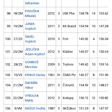
Sebastian
PODUŠKA
98.
18/ZM
2012
3
USK Pha
138.78
14
135.62
Mikuláš
JUNEK
99.
19/ZM
2011
3
KK Brand
154.94
10
147.28
Vojtěch
ŠAVEL
100.
27/ZS
2010
3
Frol
145.92
4
156.04
Vojtěch
JEDLIČKA
101.
20/ZM
2012
3
Klášter.
145.07
6
150.34
Adam Kryštof
GOMBOŠ
102.
28/ZS
2009
3
Trutnov
149.42
10
139.16
Miroslav
103.
10/VS
KRAUS Václav
1961
3+
ČSAD Plz
143.37
8
151.96
ŠAFAŘÍK
104.
21/ZM
2011
3
Č.Kruml.
154.93
10
148.27
Viktor
VYBULKA
105.
22/ZM
2012
3
Kralupy
156.12
12
150.82
Matěj
106.
9/VM
BAŠUS Ondřej
1987
3
SKŽižkov
151.29
8
147.97