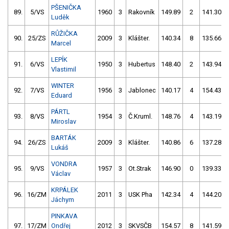
PŠENIČKA
89.
5/VS
1960
3
Rakovník
149.89
2
141.30
Luděk
RŮŽIČKA
90.
25/ZS
2009
3
Klášter.
140.34
8
135.66
Marcel
LEPÍK
91.
6/VS
1950
3
Hubertus
148.40
2
143.94
Vlastimil
WINTER
92.
7/VS
1956
3
Jablonec
140.17
4
154.43
Eduard
PÁRTL
93.
8/VS
1954
3
Č.Kruml.
148.76
4
143.19
Miroslav
BARTÁK
94.
26/ZS
2009
3
Klášter.
140.86
6
137.28
Lukáš
VONDRA
95.
9/VS
1957
3
Ot.Strak
146.90
0
139.33
Václav
KRPÁLEK
96.
16/ZM
2011
3
USK Pha
142.34
4
144.20
Jáchym
PINKAVA
97.
17/ZM
Ondřej
2012
3
SKVSČB
154.57
8
141.59