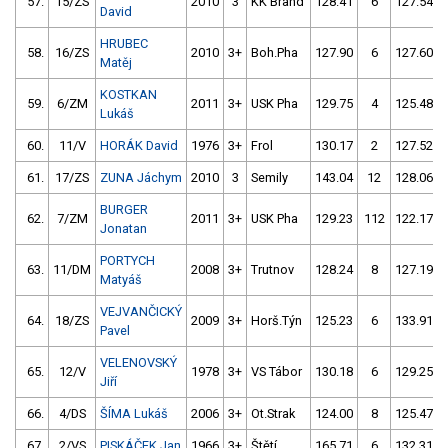
57.
15/ZS
2010
3
KK Brand
128.41
6
127.54
David
HRUBEC
58.
16/ZS
2010
3+
Boh.Pha
127.90
6
127.60
Matěj
KOSTKAN
59.
6/ZM
2011
3+
USK Pha
129.75
4
125.48
Lukáš
60.
11/V
HORÁK David
1976
3+
Frol
130.17
2
127.52
61.
17/ZS
ZUNA Jáchym
2010
3
Semily
143.04
12
128.06
BURGER
62.
7/ZM
2011
3+
USK Pha
129.23
112
122.17
Jonatan
PORTYCH
63.
11/DM
2008
3+
Trutnov
128.24
8
127.19
Matyáš
VEJVANČICKÝ
64.
18/ZS
2009
3+
Horš.Týn
125.23
6
133.91
Pavel
VELENOVSKÝ
65.
12/V
1978
3+
VS Tábor
130.18
6
129.25
Jiří
66.
4/DS
ŠÍMA Lukáš
2006
3+
Ot.Strak
124.00
8
125.47
67.
2/VS
PISKÁČEK Jan
1966
3+
Štětí
165.71
6
132.31