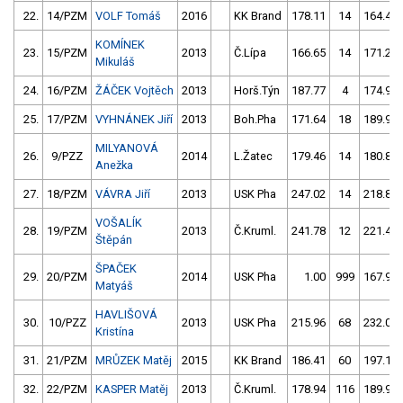
22.
14/PZM
VOLF Tomáš
2016
KK Brand
178.11
14
164.41
KOMÍNEK
23.
15/PZM
2013
Č.Lípa
166.65
14
171.25
Mikuláš
24.
16/PZM
ŽÁČEK Vojtěch
2013
Horš.Týn
187.77
4
174.94
25.
17/PZM
VYHNÁNEK Jiří
2013
Boh.Pha
171.64
18
189.99
MILYANOVÁ
26.
9/PZZ
2014
L.Žatec
179.46
14
180.88
Anežka
27.
18/PZM
VÁVRA Jiří
2013
USK Pha
247.02
14
218.85
VOŠALÍK
28.
19/PZM
2013
Č.Kruml.
241.78
12
221.48
Štěpán
ŠPAČEK
29.
20/PZM
2014
USK Pha
1.00
999
167.90
Matyáš
HAVLIŠOVÁ
30.
10/PZZ
2013
USK Pha
215.96
68
232.08
Kristína
31.
21/PZM
MRŮZEK Matěj
2015
KK Brand
186.41
60
197.18
32.
22/PZM
KASPER Matěj
2013
Č.Kruml.
178.94
116
189.92