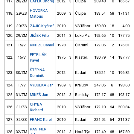
117.
28/ZM
ČAPEK Ondřej
2012
3
Č.Lípa
209.48
10
166.67
HOVORKA
118.
29/ZS
2009
3
Č.Lípa
183.54
58
171.31
Matouš
119.
30/ZS
ZAJÍC Kryštof
2010
VS Tábor
159.80
18
4.00
120.
29/ZM
JEŽEK Filip
2011
3
Loko Plz
192.65
10
177.75
121.
15/V
KINTZL Daniel
1978
Č.Kruml.
172.06
12
176.81
PETRILÁK
122.
16/V
1975
3
Klášter.
180.79
14
187.77
Pavel
ŠTĚPINA
123.
30/ZM
2012
Kadaň
185.21
10
196.82
Dominik
124.
17/V
VYBULKA Jan
1969
3
Kralupy
247.05
8
198.60
125.
31/ZM
MIKEŠ Jan
2012
3
Benátky
172.17
68
193.17
CHYBA
126.
31/ZS
2010
VS Tábor
172.10
64
200.84
Richard
127.
32/ZS
FRANC Karel
2010
Kadaň
221.92
64
211.37
KASTNER
128.
32/ZM
2012
3
Horš.Týn
172.49
68
167.89