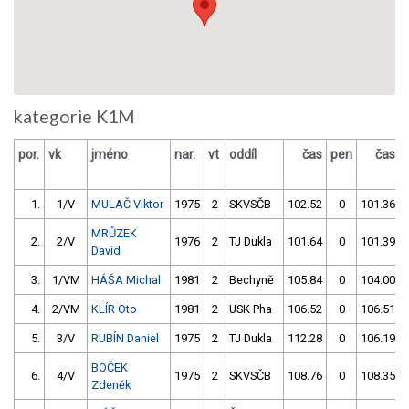
kategorie K1M
por.
vk
jméno
nar.
vt
oddíl
čas
pen
čas
1.
1/V
MULAČ Viktor
1975
2
SKVSČB
102.52
0
101.36
MRŮZEK
2.
2/V
1976
2
TJ Dukla
101.64
0
101.39
David
3.
1/VM
HÁŠA Michal
1981
2
Bechyně
105.84
0
104.00
4.
2/VM
KLÍR Oto
1981
2
USK Pha
106.52
0
106.51
5.
3/V
RUBÍN Daniel
1975
2
TJ Dukla
112.28
0
106.19
BOČEK
6.
4/V
1975
2
SKVSČB
108.76
0
108.35
Zdeněk