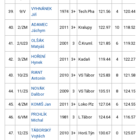
VYHNÁNEK
39.
9/V
1974
3+
Tech.Pha
121.56
4
120.44
Jiří
ADAMEC
40.
2/ZM
2011
3+
Kralupy
122.97
10
118.52
Jáchym
OLŠÁK
41.
2/U23
2001
3
Č.Kruml.
121.85
6
119.32
Matyáš
HOŘENÍ
42.
3/ZM
2011
3+
Kadaň
119.44
4
122.27
Hynek
RIANT
43.
10/ZS
2010
3+
VS Tábor
125.83
8
121.58
Antonín
NOVÁK
44.
11/ZS
2009
3
VS Tábor
135.51
8
124.15
Dalibor
45.
4/ZM
KOMIŠ Jan
2011
3+
Loko Plz
127.04
6
124.55
PRCHLÍK
46.
6/VM
1981
3
L.Tábor
124.64
4
116.57
Michal
TÁBORSKÝ
47.
12/ZS
2010
3+
Horš.Týn
130.67
0
125.07
Vojtěch