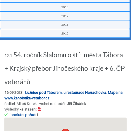
2018
2017
2016
2015
54. ročník Slalomu o štít města Tábora
131
+ Krajský přebor Jihočeského kraje + 6. ČP
veteránů
16.09.2023
Lužnice pod Táborem, u restaurace Harrachovka. Mapa na
www.kanoistika-vstabor.cz.
ředitel: Miloš Kotek vrchní rozhodčí: Jiří Čiháček
výsledky ke stažení:
absolutní pořadí
L