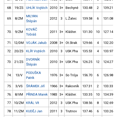
68.
19/ZS
UHLÍK Vojtěch
2010
3+
Bechyně
130.48
2
139.21
MILYAN
69.
8/ZM
2012
3
L.Žatec
139.58
6
131.08
Štěpán
KOVÁČ
70.
9/ZM
2011
3+
Klášter.
131.30
10
127.14
Tobiáš
71.
12/DM
VOJÁK Jakub
2008
3+
Ot.Strak
129.66
4
132.20
72.
20/ZS
KLÍR Vojtěch
2010
3
USK Pha
135.53
4
133.97
DVORNÍK
73.
21/ZS
2010
3+
USK Pha
126.25
12
124.27
Štěpán
PODUŠKA
74.
13/V
1976
3+
So Trója
156.70
6
126.98
Patrik
75.
3/VS
ŠRÁMEK Jiří
1966
3+
Rakovník
137.31
2
133.33
76.
8/VM
PŘINDA Marek
1983
3+
Klášter.
133.35
10
134.39
77.
10/ZM
KRÁL Vít
2012
3
USK Pha
138.56
8
132.69
78.
11/ZM
KUDĚJ Jan
2011
3
Trutnov
137.46
6
133.26