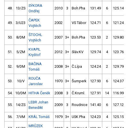
SÝKORA
48.
13/ZS
2010
3
Boh.Pha
131.49
6
125.14
Ondřej
ČAPEK
49.
3/U23
2002
VS Tábor
124.71
6
121.24
Vojtěch
ŠTOCHL
50.
8/DM
2007
3+
Boh.Pha
123.53
2
129.80
Vojtěch
KVAPIL
51.
5/ZM
2012
3+
Sláv.KV
129.74
4
123.76
Kryštof
BAČINA
52.
9/DM
2008
3+
Č.Lípa
124.24
2
129.79
Tomáš
ROUČA
53.
10/V
1970
3+
Šumperk
127.93
6
124.37
Jaroslav
54.
10/DM
HITHA Čeněk
2008
3
Č.Kruml.
127.91
14
116.99
LEBR Johan
55.
14/ZS
2009
3
Roudnice
141.40
6
127.12
Benedikt
56.
7/VM
KRÁL Tomáš
1979
3+
USK Pha
124.23
4
125.15
MRŮZEK