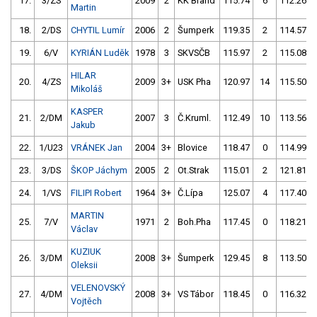
17.
3/ZS
2009
2
KK Brand
115.74
6
112.26
Martin
18.
2/DS
CHYTIL Lumír
2006
2
Šumperk
119.35
2
114.57
19.
6/V
KYRIÁN Luděk
1978
3
SKVSČB
115.97
2
115.08
HILAR
20.
4/ZS
2009
3+
USK Pha
120.97
14
115.50
Mikoláš
KASPER
21.
2/DM
2007
3
Č.Kruml.
112.49
10
113.56
Jakub
22.
1/U23
VRÁNEK Jan
2004
3+
Blovice
118.47
0
114.99
23.
3/DS
ŠKOP Jáchym
2005
2
Ot.Strak
115.01
2
121.81
24.
1/VS
FILIPI Robert
1964
3+
Č.Lípa
125.07
4
117.40
MARTIN
25.
7/V
1971
2
Boh.Pha
117.45
0
118.21
Václav
KUZIUK
26.
3/DM
2008
3+
Šumperk
129.45
8
113.50
Oleksii
VELENOVSKÝ
27.
4/DM
2008
3+
VS Tábor
118.45
0
116.32
Vojtěch