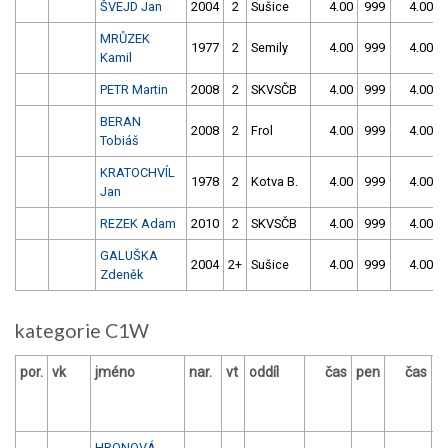
ŠVEJD Jan
2004
2
Sušice
4.00
999
4.00
MRŮZEK
1977
2
Semily
4.00
999
4.00
Kamil
PETR Martin
2008
2
SKVSČB
4.00
999
4.00
BERAN
2008
2
Frol
4.00
999
4.00
Tobiáš
KRATOCHVÍL
1978
2
Kotva B.
4.00
999
4.00
Jan
REZEK Adam
2010
2
SKVSČB
4.00
999
4.00
GALUŠKA
2004
2+
Sušice
4.00
999
4.00
Zdeněk
kategorie C1W
por.
vk
jméno
nar.
vt
oddíl
čas
pen
čas
p
HRONOVÁ