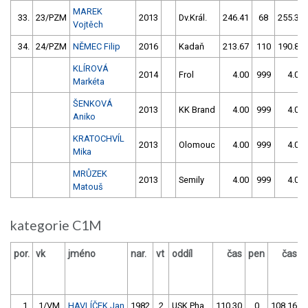
MAREK
33.
23/PZM
2013
Dv.Král.
246.41
68
255.39
Vojtěch
34.
24/PZM
NĚMEC Filip
2016
Kadaň
213.67
110
190.88
KLÍROVÁ
2014
Frol
4.00
999
4.00
Markéta
ŠENKOVÁ
2013
KK Brand
4.00
999
4.00
Aniko
KRATOCHVÍL
2013
Olomouc
4.00
999
4.00
Mika
MRŮZEK
2013
Semily
4.00
999
4.00
Matouš
kategorie C1M
por.
vk
jméno
nar.
vt
oddíl
čas
pen
čas
1.
1/VM
HAVLÍČEK Jan
1982
2
USK Pha
110.30
0
108.16