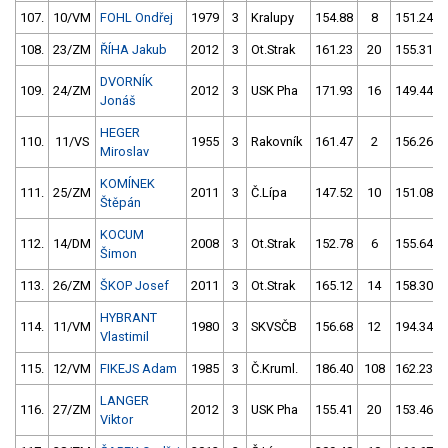
107.
10/VM
FOHL Ondřej
1979
3
Kralupy
154.88
8
151.24
108.
23/ZM
ŘÍHA Jakub
2012
3
Ot.Strak
161.23
20
155.31
DVORNÍK
109.
24/ZM
2012
3
USK Pha
171.93
16
149.44
Jonáš
HEGER
110.
11/VS
1955
3
Rakovník
161.47
2
156.26
Miroslav
KOMÍNEK
111.
25/ZM
2011
3
Č.Lípa
147.52
10
151.08
Štěpán
KOCUM
112.
14/DM
2008
3
Ot.Strak
152.78
6
155.64
Šimon
113.
26/ZM
ŠKOP Josef
2011
3
Ot.Strak
165.12
14
158.30
HYBRANT
114.
11/VM
1980
3
SKVSČB
156.68
12
194.34
Vlastimil
115.
12/VM
FIKEJS Adam
1985
3
Č.Kruml.
186.40
108
162.23
LANGER
116.
27/ZM
2012
3
USK Pha
155.41
20
153.46
Viktor