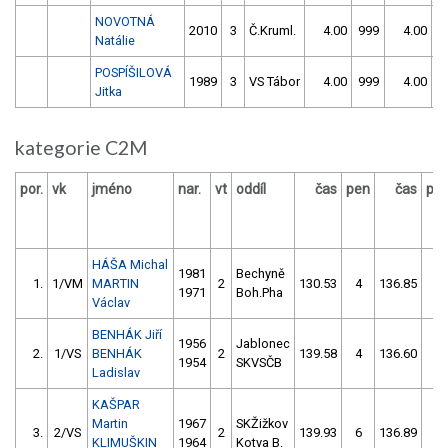
NOVOTNÁ
2010
3
Č.Kruml.
4.00
999
4.00
9
Natálie
POSPÍŠILOVÁ
1989
3
VS Tábor
4.00
999
4.00
9
Jitka
kategorie C2M
por.
vk
jméno
nar.
vt
oddíl
čas
pen
čas
pe
HÁŠA Michal
1981
Bechyně
1.
1/VM
MARTIN
2
130.53
4
136.85
6
1971
Boh.Pha
Václav
BENHÁK Jiří
1956
Jablonec
2.
1/VS
BENHÁK
2
139.58
4
136.60
0
1954
SKVSČB
Ladislav
KAŠPAR
Martin
1967
SKŽižkov
3.
2/VS
2
139.93
6
136.89
2
KLIMUŠKIN
1964
Kotva B.