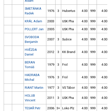
Adam
SMETÁNKA
1976
3
Hubertus
4.00
999
4.00
Radek
KRÁL Adam
2003
USK Pha
4.00
999
4.00
POLLERT Jan
2005
USK Pha
4.00
999
4.00
SVOBODA
2007
3
Sušice
4.00
999
4.00
Benjamín
HVĚZDA
2012
3
KK Brand
4.00
999
4.00
Daniel
BERAN
1979
3
Frol
4.00
999
4.00
Tomáš
HADRABA
1976
3
Frol
4.00
999
4.00
Michal
RIANT Martin
1977
3
VS Tábor
4.00
999
4.00
HOLUB
2011
3
USK Pha
4.00
999
4.00
Vincent
TESAŘ Petr
2006
3+
Loko Plz
4.00
999
4.00