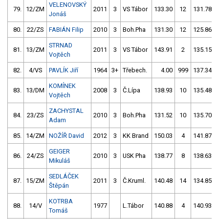
VELENOVSKÝ
79.
12/ZM
2011
3
VS Tábor
133.30
12
131.78
Jonáš
80.
22/ZS
FABIÁN Filip
2010
3
Boh.Pha
131.30
12
125.86
STRNAD
81.
13/ZM
2011
3
VS Tábor
143.91
2
135.15
Vojtěch
82.
4/VS
PAVLÍK Jiří
1964
3+
Třebech.
4.00
999
137.34
KOMÍNEK
83.
13/DM
2008
3
Č.Lípa
138.93
10
135.48
Vojtěch
ZACHYSTAL
84.
23/ZS
2010
3
Boh.Pha
131.52
10
135.70
Adam
85.
14/ZM
NOŽÍŘ David
2012
3
KK Brand
150.03
4
141.87
GEIGER
86.
24/ZS
2010
3
USK Pha
138.77
8
138.63
Mikuláš
SEDLÁČEK
87.
15/ZM
2011
3
Č.Kruml.
140.48
14
134.85
Štěpán
KOTRBA
88.
14/V
1977
L.Tábor
140.88
4
140.93
Tomáš