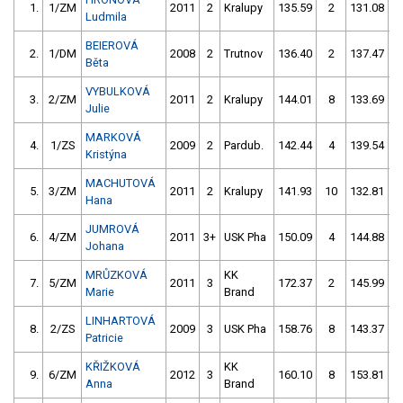
1.
1/ZM
2011
2
Kralupy
135.59
2
131.08
Ludmila
BEIEROVÁ
2.
1/DM
2008
2
Trutnov
136.40
2
137.47
Běta
VYBULKOVÁ
3.
2/ZM
2011
2
Kralupy
144.01
8
133.69
Julie
MARKOVÁ
4.
1/ZS
2009
2
Pardub.
142.44
4
139.54
Kristýna
MACHUTOVÁ
5.
3/ZM
2011
2
Kralupy
141.93
10
132.81
1
Hana
JUMROVÁ
6.
4/ZM
2011
3+
USK Pha
150.09
4
144.88
Johana
MRŮZKOVÁ
KK
7.
5/ZM
2011
3
172.37
2
145.99
Marie
Brand
LINHARTOVÁ
8.
2/ZS
2009
3
USK Pha
158.76
8
143.37
Patricie
KŘIŽKOVÁ
KK
9.
6/ZM
2012
3
160.10
8
153.81
Anna
Brand