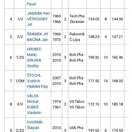
Pavel
JINDRÁK Petr
1969
Tech.Pha
4.
1/V
VĚTROVSKÝ
2
134.05
8
144.50
6
1966
Zbraslav
Jiří
ŠRÁMEK Jiří
1966
Rakovník
5.
2/V
2
148.25
4
147.21
8
BAČINA Jan
1973
Č.Lípa
HRUBEC
Matěj
2010
Boh.Pha
6.
1/ZS
3
199.32
10
162.46
4
SÝKORA
2010
Boh.Pha
Ondřej
ŠTOCHL
2007
Boh.Pha
7.
1/DM
Vojtěch
3
171.92
14
168.05
10
2010
Boh.Pha
FABIÁN Filip
VÁLEK
Michal
1974
VS Tábor
8.
3/V
2
172.13
10
185.18
8
KUBEŠ
1961
VS Tábor
Vladimír
DVORNÍK
Štěpán
2010
USK Pha
9.
2/ZS
3
191.62
6
174.55
10