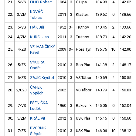
21.
5/VS
FILIPI Robert
1964
3
Č.Lípa
134.98
4
142.02
KOVÁČ
22.
3/ZM
2011
3
Klášter.
139.52
0
138.66
Tobiáš
23.
6/VS
HÁK Jiří
1952
3+
Trutnov
140.45
2
133.66
24.
4/ZM
KUDĚJ Jan
2011
3
Trutnov
138.79
4
142.20
VEJVANČICKÝ
25.
4/ZS
2009
3+
Horš.Týn
136.75
10
142.90
Pavel
SÝKORA
26.
5/ZS
2010
3
Boh.Pha
141.38
2
148.17
Ondřej
27.
6/ZS
ZAJÍC Kryštof
2010
3
VS Tábor
140.69
4
150.55
ČAPEK
28.
2/U23
2002
VS Tábor
140.79
4
150.83
Vojtěch
PŠENIČKA
29.
7/VS
1960
3
Rakovník
145.05
0
152.04
Luděk
30.
5/ZM
KRÁL Vít
2012
3
USK Pha
145.16
0
150.60
DVORNÍK
31.
7/ZS
2010
3
USK Pha
146.06
10
138.12
Štěpán