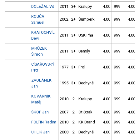
DOLEŽAL Vít
2011
3+
Kralupy
4.00
999
4.00
ROUČA
2002
2+
Šumperk
4.00
999
4.00
Samuel
KRATOCHVÍL
2011
3+
USK Pha
4.00
999
4.00
Devi
MRŮZEK
2011
3+
Semily
4.00
999
4.00
Šimon
CÍSAŘOVSKÝ
1977
3+
Frol
4.00
999
4.00
Petr
ZVOLÁNEK
1995
3+
Bechyně
4.00
999
4.00
Jan
KOVÁRNÍK
2010
2
Kralupy
4.00
999
4.00
Matěj
ŠKOP Jan
2007
2
Ot.Strak
4.00
999
4.00
FOLTÍN Radim
2010
2
KK Brand
4.00
999
4.00
UHLÍK Jan
2008
2
Bechyně
4.00
999
4.00