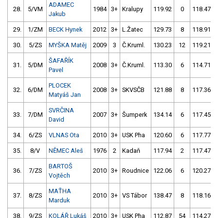
ADAMEC
28.
5/VM
1984
3+
Kralupy
119.92
0
118.47
Jakub
29.
1/ZM
BECK Hynek
2012
3+
L.Žatec
129.73
8
118.91
30.
5/ZS
MYŠKA Matěj
2009
3
Č.Kruml.
130.23
12
119.21
ŠAFAŘÍK
31.
5/DM
2008
3+
Č.Kruml.
113.30
6
114.71
Pavel
PLOCEK
32.
6/DM
2008
3+
SKVSČB
121.88
8
117.36
Matyáš Jan
SVRČINA
33.
7/DM
2007
3+
Šumperk
134.14
6
117.45
David
34.
6/ZS
VLNAS Ota
2010
3+
USK Pha
120.60
6
117.77
35.
8/V
NĚMEC Aleš
1976
2
Kadaň
117.94
2
117.47
BARTOŠ
36.
7/ZS
2010
3+
Roudnice
122.06
6
120.27
Vojtěch
MAŤHA
37.
8/ZS
2010
3+
VS Tábor
138.47
8
118.16
Marduk
38.
9/ZS
KOLÁŘ Lukáš
2010
3+
USK Pha
112.87
54
114.27