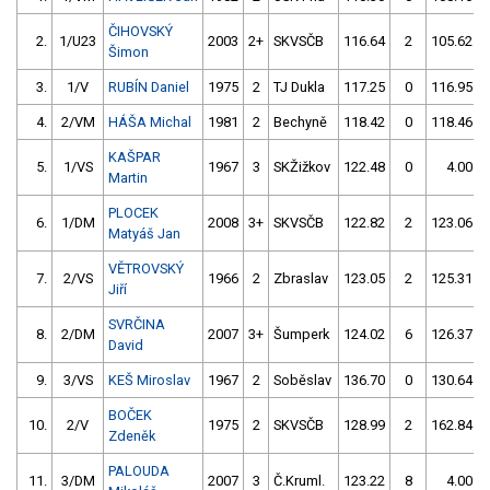
ČIHOVSKÝ
2.
1/U23
2003
2+
SKVSČB
116.64
2
105.62
Šimon
3.
1/V
RUBÍN Daniel
1975
2
TJ Dukla
117.25
0
116.95
4.
2/VM
HÁŠA Michal
1981
2
Bechyně
118.42
0
118.46
KAŠPAR
5.
1/VS
1967
3
SKŽižkov
122.48
0
4.00
Martin
PLOCEK
6.
1/DM
2008
3+
SKVSČB
122.82
2
123.06
Matyáš Jan
VĚTROVSKÝ
7.
2/VS
1966
2
Zbraslav
123.05
2
125.31
Jiří
SVRČINA
8.
2/DM
2007
3+
Šumperk
124.02
6
126.37
David
9.
3/VS
KEŠ Miroslav
1967
2
Soběslav
136.70
0
130.64
BOČEK
10.
2/V
1975
2
SKVSČB
128.99
2
162.84
Zdeněk
PALOUDA
11.
3/DM
2007
3
Č.Kruml.
123.22
8
4.00