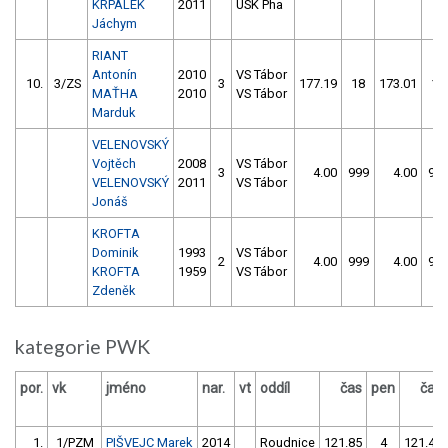
KRPÁLEK
2011
USK Pha
Jáchym
RIANT
Antonín
2010
VS Tábor
10.
3/ZS
3
177.19
18
173.01
16
MAŤHA
2010
VS Tábor
Marduk
VELENOVSKÝ
Vojtěch
2008
VS Tábor
3
4.00
999
4.00
99
VELENOVSKÝ
2011
VS Tábor
Jonáš
KROFTA
Dominik
1993
VS Tábor
2
4.00
999
4.00
99
KROFTA
1959
VS Tábor
Zdeněk
kategorie PWK
por.
vk
jméno
nar.
vt
oddíl
čas
pen
čas
1.
1/PZM
PIŠVEJC Marek
2014
Roudnice
121.85
4
121.47