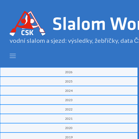
vodní slalom a sjezd: výsledky, žebříčky, data
2026
2025
2024
2023
2022
2021
2020
2019