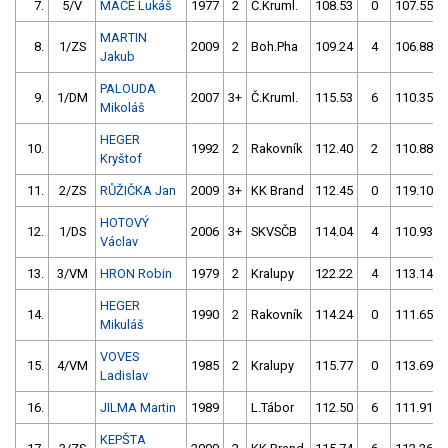
7.
5/V
MÁČE Lukáš
1977
2
Č.Kruml.
108.53
0
107.55
MARTIN
8.
1/ZS
2009
2
Boh.Pha
109.24
4
106.88
Jakub
PALOUDA
9.
1/DM
2007
3+
Č.Kruml.
115.53
6
110.35
Mikoláš
HEGER
10.
1992
2
Rakovník
112.40
2
110.88
Kryštof
11.
2/ZS
RŮŽIČKA Jan
2009
3+
KK Brand
112.45
0
119.10
HOTOVÝ
12.
1/DS
2006
3+
SKVSČB
114.04
4
110.93
Václav
13.
3/VM
HRON Robin
1979
2
Kralupy
122.22
4
113.14
HEGER
14.
1990
2
Rakovník
114.24
0
111.65
Mikuláš
VOVES
15.
4/VM
1985
2
Kralupy
115.77
0
113.69
Ladislav
16.
JILMA Martin
1989
L.Tábor
112.50
6
111.91
KEPŠTA