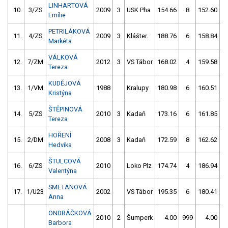
LINHARTOVÁ
10.
3/ZS
2009
3
USK Pha
154.66
8
152.60
Emílie
PETRILÁKOVÁ
11.
4/ZS
2009
3
Klášter.
188.76
6
158.84
Markéta
VÁLKOVÁ
12.
7/ZM
2012
3
VS Tábor
168.02
4
159.58
Tereza
KUDĚJOVÁ
13.
1/VM
1988
Kralupy
180.98
6
160.51
Kristýna
ŠTĚPINOVÁ
14.
5/ZS
2010
3
Kadaň
173.16
6
161.85
Tereza
HOŘENÍ
15.
2/DM
2008
3
Kadaň
172.59
8
162.62
Hedvika
ŠTULCOVÁ
16.
6/ZS
2010
Loko Plz
174.74
4
186.94
Valentýna
SMETANOVÁ
17.
1/U23
2002
VS Tábor
195.35
6
180.41
Anna
ONDRÁČKOVÁ
2010
2
Šumperk
4.00
999
4.00
9
Barbora