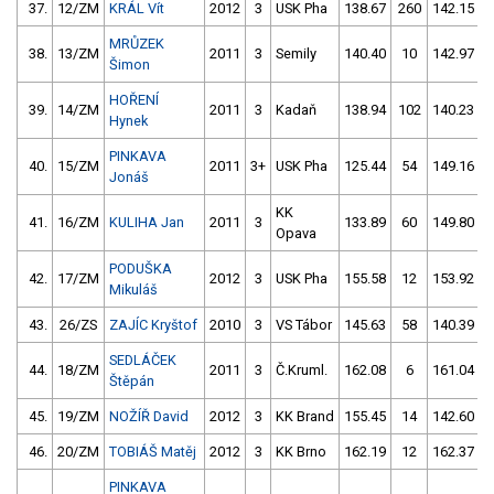
37.
12/ZM
KRÁL Vít
2012
3
USK Pha
138.67
260
142.15
MRŮZEK
38.
13/ZM
2011
3
Semily
140.40
10
142.97
Šimon
HOŘENÍ
39.
14/ZM
2011
3
Kadaň
138.94
102
140.23
Hynek
PINKAVA
40.
15/ZM
2011
3+
USK Pha
125.44
54
149.16
Jonáš
KK
41.
16/ZM
KULIHA Jan
2011
3
133.89
60
149.80
Opava
PODUŠKA
42.
17/ZM
2012
3
USK Pha
155.58
12
153.92
Mikuláš
43.
26/ZS
ZAJÍC Kryštof
2010
3
VS Tábor
145.63
58
140.39
SEDLÁČEK
44.
18/ZM
2011
3
Č.Kruml.
162.08
6
161.04
Štěpán
45.
19/ZM
NOŽÍŘ David
2012
3
KK Brand
155.45
14
142.60
46.
20/ZM
TOBIÁŠ Matěj
2012
3
KK Brno
162.19
12
162.37
PINKAVA