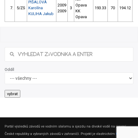
PÍŠALOVÁ
2009
Opava
7.
5/ZS
Karolína
3
193.33
70
194.12
5
2009
KK
KULIHA Jakub
Opava
Oddíl
Portál výsledků závodů ve vodním slalomu a sjezdu na divoké vodě na území
České republiky a vybraných závodů v zahraničí. Projekt je vlastnictvím
ČSK DV
.