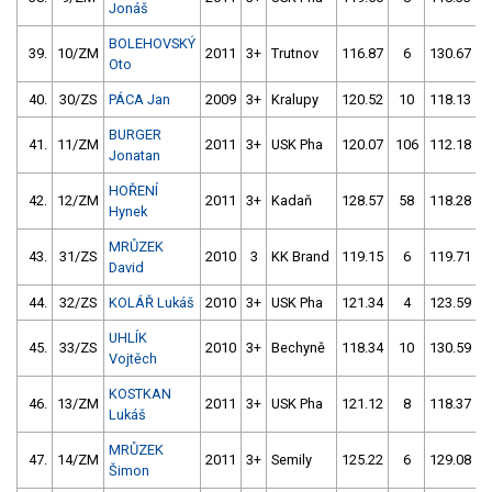
Jonáš
BOLEHOVSKÝ
39.
10/ZM
2011
3+
Trutnov
116.87
6
130.67
Oto
40.
30/ZS
PÁCA Jan
2009
3+
Kralupy
120.52
10
118.13
BURGER
41.
11/ZM
2011
3+
USK Pha
120.07
106
112.18
Jonatan
HOŘENÍ
42.
12/ZM
2011
3+
Kadaň
128.57
58
118.28
Hynek
MRŮZEK
43.
31/ZS
2010
3
KK Brand
119.15
6
119.71
David
44.
32/ZS
KOLÁŘ Lukáš
2010
3+
USK Pha
121.34
4
123.59
UHLÍK
45.
33/ZS
2010
3+
Bechyně
118.34
10
130.59
Vojtěch
KOSTKAN
46.
13/ZM
2011
3+
USK Pha
121.12
8
118.37
Lukáš
MRŮZEK
47.
14/ZM
2011
3+
Semily
125.22
6
129.08
1
Šimon