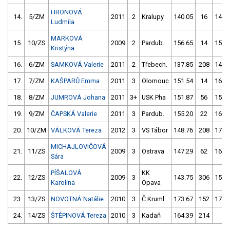
HRONOVÁ
14.
5/ZM
2011
2
Kralupy
140.05
16
140.
Ludmila
MARKOVÁ
15.
10/ZS
2009
2
Pardub.
156.65
14
154.
Kristýna
16.
6/ZM
SAMKOVÁ Valerie
2011
2
Třebech.
137.85
208
147.
17.
7/ZM
KAŠPARŮ Emma
2011
3
Olomouc
151.54
14
163.
18.
8/ZM
JUMROVÁ Johana
2011
3+
USK Pha
151.87
56
159.
19.
9/ZM
ČAPSKÁ Valerie
2011
3
Pardub.
155.20
22
167.
20.
10/ZM
VÁLKOVÁ Tereza
2012
3
VS Tábor
148.76
208
179.
MICHAJLOVIČOVÁ
21.
11/ZS
2009
3
Ostrava
147.29
62
167.
Sára
PÍŠALOVÁ
KK
22.
12/ZS
2009
3
143.75
306
156.
Karolína
Opava
23.
13/ZS
NOVOTNÁ Natálie
2010
3
Č.Kruml.
173.67
152
175.
24.
14/ZS
ŠTĚPINOVÁ Tereza
2010
3
Kadaň
164.39
214
1.