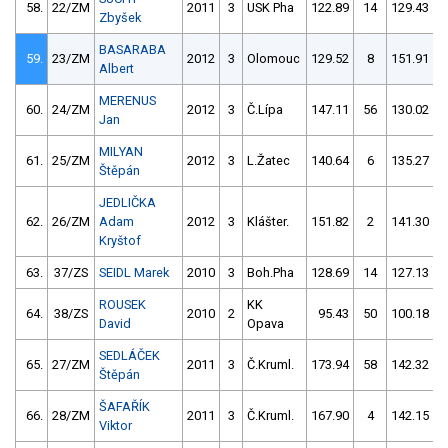
58.
22/ZM
2011
3
USK Pha
122.89
14
129.43
Zbyšek
BASARABA
59.
23/ZM
2012
3
Olomouc
129.52
8
151.91
Albert
MERENUS
60.
24/ZM
2012
3
Č.Lípa
147.11
56
130.02
Jan
MILYAN
61.
25/ZM
2012
3
L.Žatec
140.64
6
135.27
Štěpán
JEDLIČKA
62.
26/ZM
Adam
2012
3
Klášter.
151.82
2
141.30
Kryštof
63.
37/ZS
SEIDL Marek
2010
3
Boh.Pha
128.69
14
127.13
ROUSEK
KK
64.
38/ZS
2010
2
95.43
50
100.18
David
Opava
SEDLÁČEK
65.
27/ZM
2011
3
Č.Kruml.
173.94
58
142.32
Štěpán
ŠAFAŘÍK
66.
28/ZM
2011
3
Č.Kruml.
167.90
4
142.15
Viktor