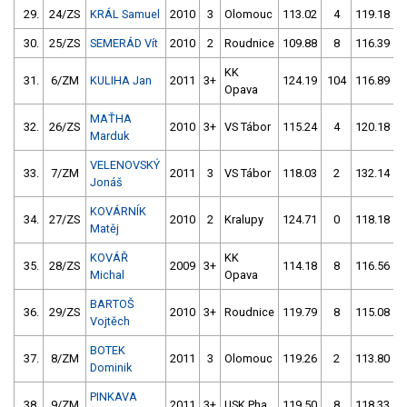
29.
24/ZS
KRÁL Samuel
2010
3
Olomouc
113.02
4
119.18
30.
25/ZS
SEMERÁD Vít
2010
2
Roudnice
109.88
8
116.39
KK
31.
6/ZM
KULIHA Jan
2011
3+
124.19
104
116.89
Opava
MAŤHA
32.
26/ZS
2010
3+
VS Tábor
115.24
4
120.18
Marduk
VELENOVSKÝ
33.
7/ZM
2011
3
VS Tábor
118.03
2
132.14
Jonáš
KOVÁRNÍK
34.
27/ZS
2010
2
Kralupy
124.71
0
118.18
Matěj
KOVÁŘ
KK
35.
28/ZS
2009
3+
114.18
8
116.56
Michal
Opava
BARTOŠ
36.
29/ZS
2010
3+
Roudnice
119.79
8
115.08
Vojtěch
BOTEK
37.
8/ZM
2011
3
Olomouc
119.26
2
113.80
Dominik
PINKAVA
38.
9/ZM
2011
3+
USK Pha
119.50
8
118.33