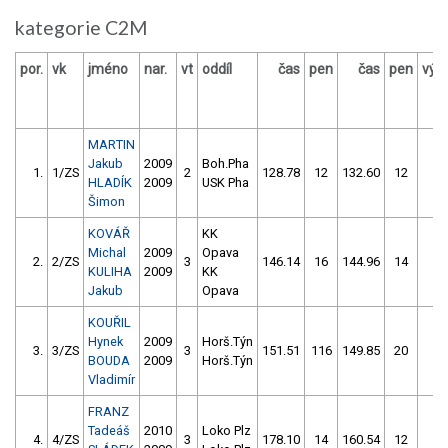
kategorie C2M
por.
vk
jméno
nar.
vt
oddíl
čas
pen
čas
pen
výs
MARTIN
Jakub
2009
Boh.Pha
1.
1/ZS
2
128.78
12
132.60
12
1
HLADÍK
2009
USK Pha
Šimon
KOVÁŘ
KK
Michal
2009
Opava
2.
2/ZS
3
146.14
16
144.96
14
1
KULIHA
2009
KK
Jakub
Opava
KOUŘIL
Hynek
2009
Horš.Týn
3.
3/ZS
3
151.51
116
149.85
20
1
BOUDA
2009
Horš.Týn
Vladimír
FRANZ
Tadeáš
2010
Loko Plz
4.
4/ZS
3
178.10
14
160.54
12
1