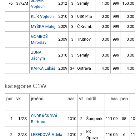
SLAVÍK
76.
37/ZM
2012
3
Semily
1.00
999
150.00
Vojtěch
KLÍR Vojtěch
2010
3
USK Pha
0.00
999
0.00
9
MYŠKA Matěj
2009
3
Č.Kruml.
0.00
999
0.00
9
GOMBOŠ
2009
3
Trutnov
0.00
999
0.00
9
Miroslav
ZUNA
2010
3
Semily
0.00
999
0.00
9
Jáchym
KÁPKA Lukáš
2009
3+
Ostrava
4.00
999
4.00
9
kategorie C1W
por.
vk
jméno
nar.
vt
oddíl
čas
pen
č
ONDRÁČKOVÁ
1.
1/ZS
2010
2
Šumperk
111.09
58
107.
Barbora
KK
2.
2/ZS
LEBEDOVÁ Adéla
2010
2
116.06
6
110.
Opava