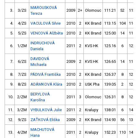
MAROUSKOVÁ
3.
3/ZS
2009
2+
Olomouc
111.21
52
113.
Tereza
4.
4/ZS
VACULOVÁ Silvie
2010
2
KK Brand
113.15
104
110.
5.
5/ZS
VENCOVÁ Alžběta
2010
2
KK Brand
125.00
14
118.
INDRUCHOVÁ
6.
1/ZM
2011
2
KVS HK
125.16
6
122.
Daniela
DAVIDOVÁ
7.
6/ZS
2009
2
KVS HK
126.65
14
119.
Michaela
8.
7/ZS
PÁDIVÁ Františka
2010
2
KK Brand
126.37
8
128.
9.
8/ZS
ADÁMKOVÁ Klára
2010
2
USK Pha
139.05
2
124.
BERYLOVÁ
10.
2/ZM
2011
3
Olomouc
126.31
8
126.
Karolína
11.
3/ZM
VYBULKOVÁ Julie
2011
2
Kralupy
138.01
6
146.
12.
9/ZS
ZAŤKOVÁ Eliška
2009
2
KK Brand
134.93
56
138.
MACHUTOVÁ
13.
4/ZM
2011
2
Kralupy
152.23
110
147.
Hana