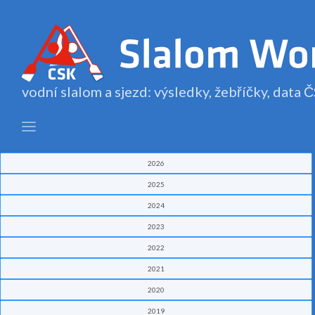
vodní slalom a sjezd: výsledky, žebříčky, data
2026
2025
2024
2023
2022
2021
2020
2019