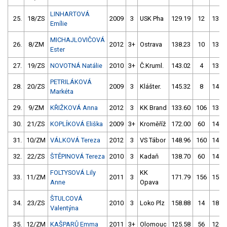
LINHARTOVÁ
25.
18/ZS
2009
3
USK Pha
129.19
12
139.
Emílie
MICHAJLOVIČOVÁ
26.
8/ZM
2012
3+
Ostrava
138.23
10
139.
Ester
27.
19/ZS
NOVOTNÁ Natálie
2010
3+
Č.Kruml.
143.02
4
135.
PETRILÁKOVÁ
28.
20/ZS
2009
3
Klášter.
145.32
8
141.
Markéta
29.
9/ZM
KŘIŽKOVÁ Anna
2012
3
KK Brand
133.60
106
138.
30.
21/ZS
KOPLÍKOVÁ Eliška
2009
3+
Kroměříž
172.00
60
146.
31.
10/ZM
VÁLKOVÁ Tereza
2012
3
VS Tábor
148.96
160
147.
32.
22/ZS
ŠTĚPINOVÁ Tereza
2010
3
Kadaň
138.70
60
147.
FOLTYSOVÁ Lily
KK
33.
11/ZM
2011
3
171.79
156
158.
Anne
Opava
ŠTULCOVÁ
34.
23/ZS
2010
3
Loko Plz
158.88
14
187.
Valentýna
35.
12/ZM
KAŠPARŮ Emma
2011
3+
Olomouc
125.58
56
126.