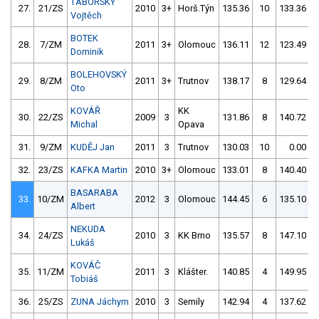
TÁBORSKÝ
27.
21/ZS
2010
3+
Horš.Týn
135.36
10
133.36
Vojtěch
BOTEK
28.
7/ZM
2011
3+
Olomouc
136.11
12
123.49
Dominik
BOLEHOVSKÝ
29.
8/ZM
2011
3+
Trutnov
138.17
8
129.64
Oto
KOVÁŘ
KK
30.
22/ZS
2009
3
131.86
8
140.72
Michal
Opava
31.
9/ZM
KUDĚJ Jan
2011
3
Trutnov
130.03
10
0.00
9
32.
23/ZS
KAFKA Martin
2010
3+
Olomouc
133.01
8
140.40
BASARABA
33.
10/ZM
2012
3
Olomouc
144.45
6
135.10
Albert
NEKUDA
34.
24/ZS
2010
3
KK Brno
135.57
8
147.10
Lukáš
KOVÁČ
35.
11/ZM
2011
3
Klášter.
140.85
4
149.95
Tobiáš
36.
25/ZS
ZUNA Jáchym
2010
3
Semily
142.94
4
137.62