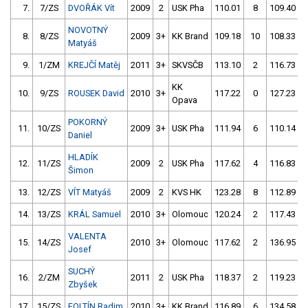
7.
7/ZS
DVOŘÁK Vít
2009
2
USK Pha
110.01
8
109.40
NOVOTNÝ
8.
8/ZS
2009
3+
KK Brand
109.18
10
108.33
Matyáš
9.
1/ZM
KREJČÍ Matěj
2011
3+
SKVSČB
113.10
2
116.73
KK
10.
9/ZS
ROUSEK David
2010
3+
117.22
0
127.23
1
Opava
POKORNÝ
11.
10/ZS
2009
3+
USK Pha
111.94
6
110.14
Daniel
HLADÍK
12.
11/ZS
2009
2
USK Pha
117.62
4
116.83
Šimon
13.
12/ZS
VÍT Matyáš
2009
2
KVS HK
123.28
8
112.89
14.
13/ZS
KRÁL Samuel
2010
3+
Olomouc
120.24
2
117.43
VALENTA
15.
14/ZS
2010
3+
Olomouc
117.62
2
136.95
1
Josef
SUCHÝ
16.
2/ZM
2011
2
USK Pha
118.37
2
119.23
Zbyšek
17.
15/ZS
FOLTÍN Radim
2010
3+
KK Brand
116.89
6
134.58