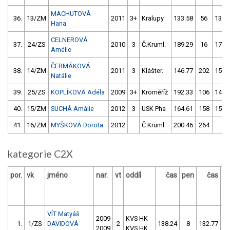
MACHUTOVÁ
36.
13/ZM
2011
3+
Kralupy
133.58
56
131.
Hana
CELNEROVÁ
37.
24/ZS
2010
3
Č.Kruml.
189.29
16
173.
Amélie
ČERMÁKOVÁ
38.
14/ZM
2011
3
Klášter.
146.77
202
150.
Natálie
39.
25/ZS
KOPLÍKOVÁ Adéla
2009
3+
Kroměříž
192.33
106
144.
40.
15/ZM
SUCHÁ Amálie
2012
3
USK Pha
164.61
158
154.
41.
16/ZM
MYŠKOVÁ Dorota
2012
Č.Kruml.
200.46
264
1.
kategorie C2X
por.
vk
jméno
nar.
vt
oddíl
čas
pen
čas
p
VÍT Matyáš
2009
KVS HK
1.
1/ZS
DAVIDOVÁ
2
138.24
8
132.77
2009
KVS HK