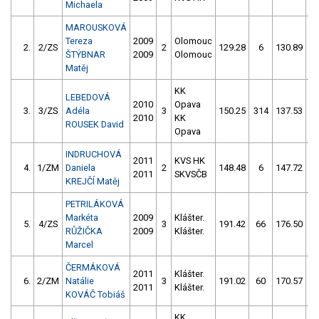
Michaela
MAROUSKOVÁ
Tereza
2009
Olomouc
2.
2/ZS
2
129.28
6
130.89
ŠTÝBNAR
2009
Olomouc
Matěj
KK
LEBEDOVÁ
2010
Opava
3.
3/ZS
Adéla
3
150.25
314
137.53
2010
KK
ROUSEK David
Opava
INDRUCHOVÁ
2011
KVS HK
4.
1/ZM
Daniela
2
148.48
6
147.72
2011
SKVSČB
KREJČÍ Matěj
PETRILÁKOVÁ
Markéta
2009
Klášter.
5.
4/ZS
3
191.42
66
176.50
RŮŽIČKA
2009
Klášter.
Marcel
ČERMÁKOVÁ
2011
Klášter.
6.
2/ZM
Natálie
3
191.02
60
170.57
1
2011
Klášter.
KOVÁČ Tobiáš
KK