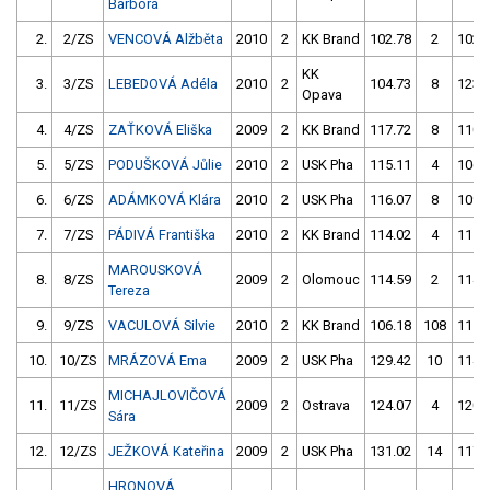
Barbora
2.
2/ZS
VENCOVÁ Alžběta
2010
2
KK Brand
102.78
2
102.
KK
3.
3/ZS
LEBEDOVÁ Adéla
2010
2
104.73
8
123.
Opava
4.
4/ZS
ZAŤKOVÁ Eliška
2009
2
KK Brand
117.72
8
110.
5.
5/ZS
PODUŠKOVÁ Jůlie
2010
2
USK Pha
115.11
4
106.
6.
6/ZS
ADÁMKOVÁ Klára
2010
2
USK Pha
116.07
8
109.
7.
7/ZS
PÁDIVÁ Františka
2010
2
KK Brand
114.02
4
111.
MAROUSKOVÁ
8.
8/ZS
2009
2
Olomouc
114.59
2
114.
Tereza
9.
9/ZS
VACULOVÁ Silvie
2010
2
KK Brand
106.18
108
115.
10.
10/ZS
MRÁZOVÁ Ema
2009
2
USK Pha
129.42
10
114.
MICHAJLOVIČOVÁ
11.
11/ZS
2009
2
Ostrava
124.07
4
120.
Sára
12.
12/ZS
JEŽKOVÁ Kateřina
2009
2
USK Pha
131.02
14
117.
HRONOVÁ