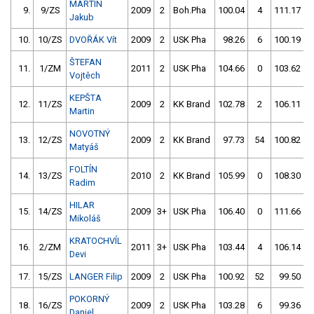
MARTIN
9.
9/ZS
2009
2
Boh.Pha
100.04
4
111.17
Jakub
10.
10/ZS
DVOŘÁK Vít
2009
2
USK Pha
98.26
6
100.19
ŠTEFAN
11.
1/ZM
2011
2
USK Pha
104.66
0
103.62
Vojtěch
KEPŠTA
12.
11/ZS
2009
2
KK Brand
102.78
2
106.11
Martin
NOVOTNÝ
13.
12/ZS
2009
2
KK Brand
97.73
54
100.82
Matyáš
FOLTÍN
14.
13/ZS
2010
2
KK Brand
105.99
0
108.30
Radim
HILAR
15.
14/ZS
2009
3+
USK Pha
106.40
0
111.66
Mikoláš
KRATOCHVÍL
16.
2/ZM
2011
3+
USK Pha
103.44
4
106.14
1
Devi
17.
15/ZS
LANGER Filip
2009
2
USK Pha
100.92
52
99.50
POKORNÝ
18.
16/ZS
2009
2
USK Pha
103.28
6
99.36
2
Daniel