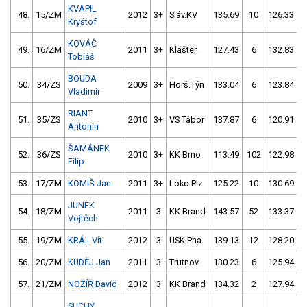
KVAPIL
48.
15/ZM
2012
3+
Sláv.KV
135.69
10
126.33
Kryštof
KOVÁČ
49.
16/ZM
2011
3+
Klášter.
127.43
6
132.83
Tobiáš
BOUDA
50.
34/ZS
2009
3+
Horš.Týn
133.04
6
123.84
Vladimír
RIANT
51.
35/ZS
2010
3+
VS Tábor
137.87
6
120.91
Antonín
ŠAMÁNEK
52.
36/ZS
2010
3+
KK Brno
113.49
102
122.98
Filip
53.
17/ZM
KOMIŠ Jan
2011
3+
Loko Plz
125.22
10
130.69
JUNEK
54.
18/ZM
2011
3
KK Brand
143.57
52
133.37
Vojtěch
55.
19/ZM
KRÁL Vít
2012
3
USK Pha
139.13
12
128.20
56.
20/ZM
KUDĚJ Jan
2011
3
Trutnov
130.23
6
125.94
1
57.
21/ZM
NOŽÍŘ David
2012
3
KK Brand
134.32
2
127.94
SUCHÝ