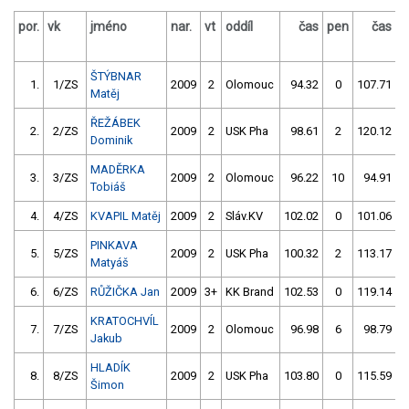
por.
vk
jméno
nar.
vt
oddíl
čas
pen
čas
p
ŠTÝBNAR
1.
1/ZS
2009
2
Olomouc
94.32
0
107.71
Matěj
ŘEŽÁBEK
2.
2/ZS
2009
2
USK Pha
98.61
2
120.12
Dominik
MADĚRKA
3.
3/ZS
2009
2
Olomouc
96.22
10
94.91
Tobiáš
4.
4/ZS
KVAPIL Matěj
2009
2
Sláv.KV
102.02
0
101.06
PINKAVA
5.
5/ZS
2009
2
USK Pha
100.32
2
113.17
Matyáš
6.
6/ZS
RŮŽIČKA Jan
2009
3+
KK Brand
102.53
0
119.14
KRATOCHVÍL
7.
7/ZS
2009
2
Olomouc
96.98
6
98.79
Jakub
HLADÍK
8.
8/ZS
2009
2
USK Pha
103.80
0
115.59
Šimon