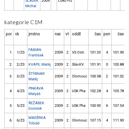
SLÁDEK
2009
Loko Plz
Michal
kategorie C1M
por.
vk
jméno
nar.
vt
oddíl
čas
pen
čas
p
FABIAN
1.
1/ZS
2009
2
VS Ostr.
101.33
4
101.90
František
2.
2/ZS
KVAPIL Matěj
2009
2
Sláv.KV
101.91
0
103.88
ŠTÝBNAR
3.
3/ZS
2009
2
Olomouc
100.58
2
101.02
Matěj
PINKAVA
4.
4/ZS
2009
2
USK Pha
102.28
4
105.78
Matyáš
ŘEŽÁBEK
5.
5/ZS
2009
2
USK Pha
100.93
6
107.54
Dominik
MADĚRKA
6.
6/ZS
2009
2
Olomouc
107.15
4
111.90
Tobiáš