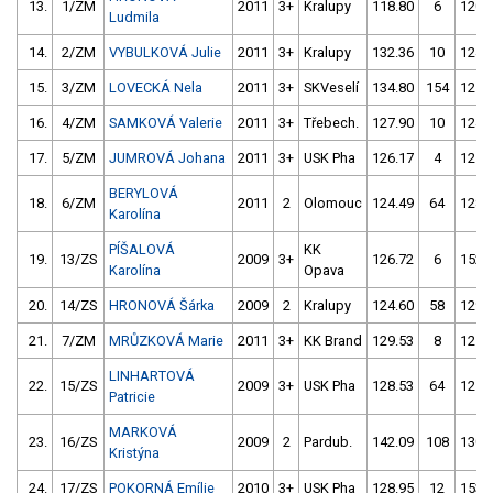
13.
1/ZM
2011
3+
Kralupy
118.80
6
120.
Ludmila
14.
2/ZM
VYBULKOVÁ Julie
2011
3+
Kralupy
132.36
10
124.
15.
3/ZM
LOVECKÁ Nela
2011
3+
SKVeselí
134.80
154
121.
16.
4/ZM
SAMKOVÁ Valerie
2011
3+
Třebech.
127.90
10
124.
17.
5/ZM
JUMROVÁ Johana
2011
3+
USK Pha
126.17
4
125.
BERYLOVÁ
18.
6/ZM
2011
2
Olomouc
124.49
64
128.
Karolína
PÍŠALOVÁ
KK
19.
13/ZS
2009
3+
126.72
6
152.
Karolína
Opava
20.
14/ZS
HRONOVÁ Šárka
2009
2
Kralupy
124.60
58
129.
21.
7/ZM
MRŮZKOVÁ Marie
2011
3+
KK Brand
129.53
8
125.
LINHARTOVÁ
22.
15/ZS
2009
3+
USK Pha
128.53
64
125.
Patricie
MARKOVÁ
23.
16/ZS
2009
2
Pardub.
142.09
108
130.
Kristýna
24.
17/ZS
POKORNÁ Emílie
2010
3+
USK Pha
128.95
12
153.