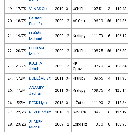
19.
17/ZS
VLNAS Ota
2010
3+
USK Pha
107.51
2
119.43
1
FABIAN
20.
18/ZS
2009
2
VS Ostr.
96.39
56
101.86
František
HRŇÁK
21.
19/ZS
2009
2
Kralupy
111.73
6
106.12
Matouš
PELIKÁN
22.
20/ZS
2009
2
USK Pha
108.25
56
106.80
Martin
KULIHA
KK
23.
21/ZS
2009
2
107.20
4
103.84
1
Jakub
Opava
24.
3/ZM
DOLEŽAL Vít
2011
3+
Kralupy
109.65
4
111.35
ADAMEC
25.
4/ZM
2011
3+
Kralupy
109.75
4
125.14
Jáchym
26.
5/ZM
BECK Hynek
2012
3+
L.Žatec
111.90
2
118.24
27.
22/ZS
REZEK Adam
2010
2
SKVSČB
108.41
6
124.12
SLÁDEK
28.
23/ZS
2009
2
Loko Plz
113.30
8
108.95
Michal