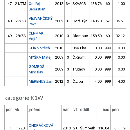
47.
21/ZM
Ondřej
2012
3+
SKVSČB
138.76
60
1.00
9
Sebastian
VEJVANČICKÝ
48.
27/ZS
2009
3+
Horš.Týn
140.20
62
136.61
1
Pavel
ČERMÁK
49.
28/ZS
2010
3
Olomouc
158.50
60
192.12
1
Vojtěch
KLÍR Vojtěch
2010
USK Pha
0.00
999
0.00
9
MYŠKA Matěj
2009
3
Č.Kruml.
0.00
999
0.00
9
GOMBOŠ
2009
3
Trutnov
0.00
999
0.00
9
Miroslav
MERENUS Jan
2012
3
Č.Lípa
4.00
999
4.00
9
kategorie K1W
por.
vk
jméno
nar.
vt
oddíl
čas
pen
č
ONDRÁČKOVÁ
1.
1/ZS
2010
2+
Šumperk
116.04
6
96.