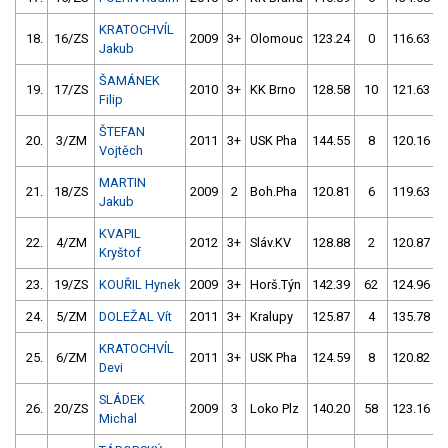
KRATOCHVÍL
18.
16/ZS
2009
3+
Olomouc
123.24
0
116.63
1
Jakub
ŠAMÁNEK
19.
17/ZS
2010
3+
KK Brno
128.58
10
121.63
Filip
ŠTEFAN
20.
3/ZM
2011
3+
USK Pha
144.55
8
120.16
Vojtěch
MARTIN
21.
18/ZS
2009
2
Boh.Pha
120.81
6
119.63
Jakub
KVAPIL
22.
4/ZM
2012
3+
Sláv.KV
128.88
2
120.87
Kryštof
23.
19/ZS
KOUŘIL Hynek
2009
3+
Horš.Týn
142.39
62
124.96
24.
5/ZM
DOLEŽAL Vít
2011
3+
Kralupy
125.87
4
135.78
KRATOCHVÍL
25.
6/ZM
2011
3+
USK Pha
124.59
8
120.82
Devi
SLÁDEK
26.
20/ZS
2009
3
Loko Plz
140.20
58
123.16
Michal