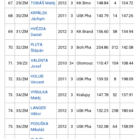
67.
29/ZM
TOBIÁŠ Matěj
2012
3
KK Brno
148.84
4
134.72
1
KRPÁLEK
68.
30/ZM
2011
3
USK Pha
143.79
14
147.26
Jáchym
HVĚZDA
69.
31/ZM
2012
3
KK Brand
156.60
58
154.94
Daniel
PLUTA
70.
32/ZM
2012
3
Boh.Pha
204.86
312
142.08
Štěpán
VALENTA
71.
39/ZS
2010
3+
Olomouc
110.47
104
108.44
Josef
HOLUB
72.
33/ZM
2011
3
USK Pha
159.53
8
198.09
Vincent
VYBULKA
73.
34/ZM
2012
3
Kralupy
147.78
52
157.91
Matěj
LANGER
74.
35/ZM
2012
3
USK Pha
152.25
258
180.64
Viktor
PODUŠKA
75.
36/ZM
2012
3
USK Pha
132.08
64
158.09
Mikuláš