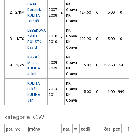
BAAR
KK
Dominik
2007
Opava
2.
2/DM
2
124.60
6
5.00
0
KUBITA
2008
KK
Tomáš
Opava
LEBEDOVÁ
KK
Adéla
2010
Opava
3.
1/ZS
3
133.90
0
5.00
0
ROUSEK
2010
KK
David
Opava
KOVÁŘ
KK
Michal
2009
Opava
4.
2/ZS
3
5.00
0
137.60
64
KULIHA
2009
KK
Jakub
Opava
KUBITA
KK
Lukáš
2013
Opava
5.00
0
1.00
999
KULIHA
2011
KK
Jan
Opava
kategorie K1W
por.
vk
jméno
nar.
vt
oddíl
čas
pen
ča