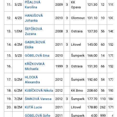
PÍŠALOVÁ
KK
11.
3/ZS
2009
3
121.30
12
119.6
Karolína
Opava
HANUŠOVÁ
12.
4/ZS
2010
3
Olomouc
131.10
10
130.2
Johanka
ŠEFČÍKOVÁ
13.
1/DM
2008
3
Ostrava
137.30
56
146.6
Zuzana
GABRLÍKOVÁ
14.
4/ZM
2011
3
Litovel
145.00
60
152.1
Eliška
15.
5/ZS
GÖBELOVÁ Ema
2010
Šumperk
166.00
14
175.6
KŘÍŽKOVSKÁ
16.
1999
3
Ostrava
151.30
66
152.2
Michaela
HLOCKÁ
17.
5/ZM
2012
Šumperk
192.60
54
177.5
Alexandra
18.
6/ZM
KUBÍČKOVÁ Nikola
2012
KK Brno
208.60
56
193.5
19.
7/ZM
ŠIMKOVÁ Vanesa
2012
3
Šumperk
177.70
110
184.3
20.
8/ZM
KUTÁ Lucie
2011
Litovel
178.80
262
171.9
GÖBELOVÁ Sofie
2011
Šumperk
4.00
999
4.0