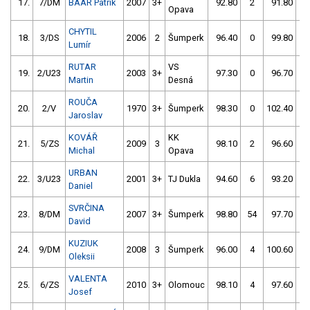
17.
7/DM
BAAR Patrik
2007
3+
92.80
2
91.80
4
Opava
CHYTIL
18.
3/DS
2006
2
Šumperk
96.40
0
99.80
2
Lumír
RUTAR
VS
19.
2/U23
2003
3+
97.30
0
96.70
0
Martin
Desná
ROUČA
20.
2/V
1970
3+
Šumperk
98.30
0
102.40
2
Jaroslav
KOVÁŘ
KK
21.
5/ZS
2009
3
98.10
2
96.60
2
Michal
Opava
URBAN
22.
3/U23
2001
3+
TJ Dukla
94.60
6
93.20
6
Daniel
SVRČINA
23.
8/DM
2007
3+
Šumperk
98.80
54
97.70
2
David
KUZIUK
24.
9/DM
2008
3
Šumperk
96.00
4
100.60
4
Oleksii
VALENTA
25.
6/ZS
2010
3+
Olomouc
98.10
4
97.60
4
Josef