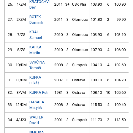
KRATOCHVÍL
26.
1/ZM
2011
3+
USK Pha
103.90
6
100.90
2
Devi
BOTEK
27.
2/ZM
2011
3
Olomouc
101.80
2
99.90
8
Dominik
KRÁL
28.
7/ZS
2010
3
Olomouc
103.90
6
103.10
4
Samuel
KAFKA
29.
8/ZS
2010
3
Olomouc
107.90
4
106.00
2
Martin
SVRČINA
30.
10/DM
2008
3
Šumperk
104.10
4
102.60
6
Tomáš
KUPKA
31.
11/DM
2007
3
Ostrava
108.10
6
104.70
4
Lukáš
32.
3/VM
KUPKA Petr
1981
3
Ostrava
108.10
10
105.60
4
HASALA
33.
12/DM
2008
3
Ostrava
115.50
4
109.40
4
Matyáš
WALTER
34.
4/U23
2001
3
Šumperk
111.70
2
113.50
2
David
NEKUDA