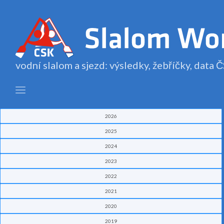
vodní slalom a sjezd: výsledky, žebříčky, data
2026
2025
2024
2023
2022
2021
2020
2019