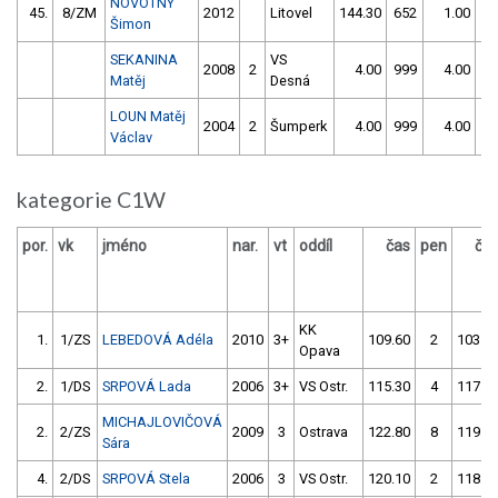
NOVOTNÝ
45.
8/ZM
2012
Litovel
144.30
652
1.00
99
Šimon
SEKANINA
VS
2008
2
4.00
999
4.00
99
Matěj
Desná
LOUN Matěj
2004
2
Šumperk
4.00
999
4.00
99
Václav
kategorie C1W
por.
vk
jméno
nar.
vt
oddíl
čas
pen
ča
KK
1.
1/ZS
LEBEDOVÁ Adéla
2010
3+
109.60
2
103.4
Opava
2.
1/DS
SRPOVÁ Lada
2006
3+
VS Ostr.
115.30
4
117.8
MICHAJLOVIČOVÁ
2.
2/ZS
2009
3
Ostrava
122.80
8
119.3
Sára
4.
2/DS
SRPOVÁ Stela
2006
3
VS Ostr.
120.10
2
118.4