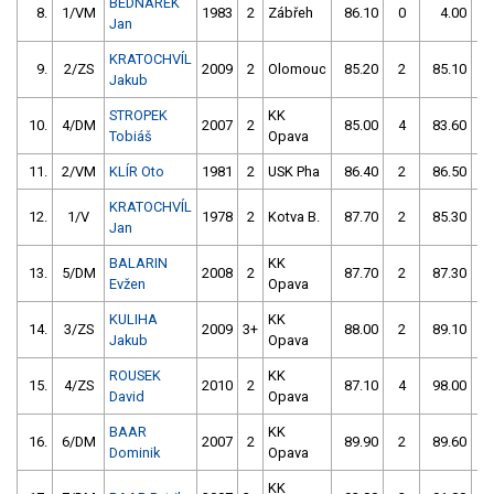
BEDNÁREK
8.
1/VM
1983
2
Zábřeh
86.10
0
4.00
99
Jan
KRATOCHVÍL
9.
2/ZS
2009
2
Olomouc
85.20
2
85.10
2
Jakub
STROPEK
KK
10.
4/DM
2007
2
85.00
4
83.60
4
Tobiáš
Opava
11.
2/VM
KLÍR Oto
1981
2
USK Pha
86.40
2
86.50
2
KRATOCHVÍL
12.
1/V
1978
2
Kotva B.
87.70
2
85.30
4
Jan
BALARIN
KK
13.
5/DM
2008
2
87.70
2
87.30
4
Evžen
Opava
KULIHA
KK
14.
3/ZS
2009
3+
88.00
2
89.10
2
Jakub
Opava
ROUSEK
KK
15.
4/ZS
2010
2
87.10
4
98.00
8
David
Opava
BAAR
KK
16.
6/DM
2007
2
89.90
2
89.60
2
Dominik
Opava
KK