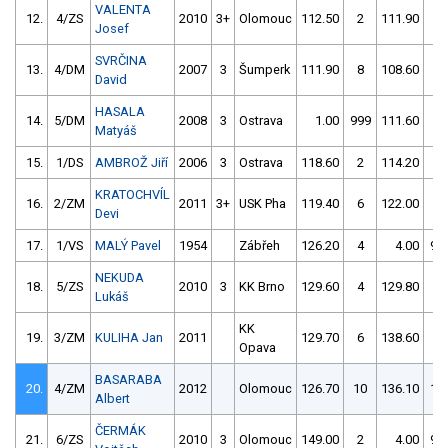
VALENTA
12.
4/ZS
2010
3+
Olomouc
112.50
2
111.90
2
Josef
SVRČINA
13.
4/DM
2007
3
Šumperk
111.90
8
108.60
6
David
HASALA
14.
5/DM
2008
3
Ostrava
1.00
999
111.60
4
Matyáš
15.
1/DS
AMBROŽ Jiří
2006
3
Ostrava
118.60
2
114.20
2
KRATOCHVÍL
16.
2/ZM
2011
3+
USK Pha
119.40
6
122.00
6
Devi
17.
1/VS
MALÝ Pavel
1954
Zábřeh
126.20
4
4.00
99
NEKUDA
18.
5/ZS
2010
3
KK Brno
129.60
4
129.80
8
Lukáš
KK
19.
3/ZM
KULIHA Jan
2011
129.70
6
138.60
6
Opava
BASARABA
20.
4/ZM
2012
Olomouc
126.70
10
136.10
10
Albert
ČERMÁK
21.
6/ZS
2010
3
Olomouc
149.00
2
4.00
99