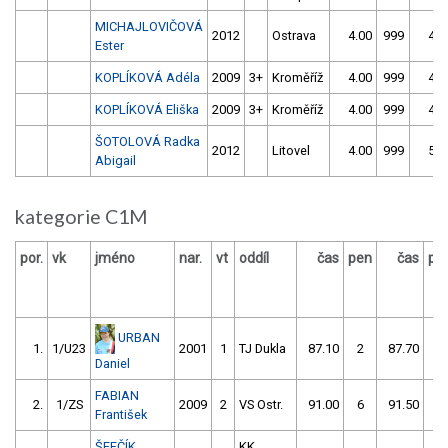
MICHAJLOVIČOVÁ
2012
Ostrava
4.00
999
4.0
Ester
KOPLÍKOVÁ Adéla
2009
3+
Kroměříž
4.00
999
4.0
KOPLÍKOVÁ Eliška
2009
3+
Kroměříž
4.00
999
4.0
ŠOTOLOVÁ Radka
2012
Litovel
4.00
999
5.0
Abigail
kategorie C1M
por.
vk
jméno
nar.
vt
oddíl
čas
pen
čas
pe
URBAN
1.
1/U23
2001
1
TJ Dukla
87.10
2
87.70
2
Daniel
FABIAN
2.
1/ZS
2009
2
VS Ostr.
91.00
6
91.50
0
František
ŠEFČÍK
KK