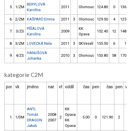
BERYLOVÁ
5.
1/ZM
2011
Olomouc
124.80
0
136.6
Karolína
6.
2/ZM
KAŠPARŮ Emma
2011
3
Olomouc
129.50
4
125.3
PÍŠALOVÁ
KK
7.
3/ZS
2009
152.40
12
148.0
Karolína
Opava
8.
3/ZM
LOVECKÁ Nela
2011
3
SKVeselí
155.50
6
1.0
HANUŠOVÁ
9.
4/ZS
2010
3
Olomouc
153.80
58
170.5
Johanka
kategorie C2M
por.
vk
jméno
nar.
vt
oddíl
čas
pen
čas
pen
vý
ANTL
KK
Tomáš
2008
Opava
1.
1/DM
2
5.00
0
121.90
2
DRAGON
2007
KK
Jakub
Opava