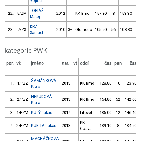
Vojtěch
TOBIÁŠ
22.
5/ZM
2012
KK Brno
157.80
8
153.30
0
Matěj
KRÁL
23.
7/ZS
2010
3+
Olomouc
105.50
56
108.80
52
Samuel
kategorie PWK
por.
vk
jméno
nar.
vt
oddíl
čas
pen
čas
ŠAMÁNKOVÁ
1.
1/PZZ
2013
KK Brno
128.80
10
123.90
Klára
NEKUDOVÁ
2.
2/PZZ
2013
KK Brno
164.80
52
142.60
Klára
3.
1/PZM
KUTÝ Lukáš
2014
Litovel
135.00
12
146.40
KK
4.
2/PZM
KUBITA Lukáš
2013
139.10
8
134.50
Opava
MACHÁČKOVÁ