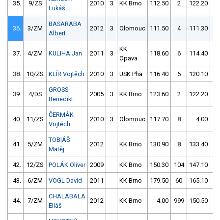
35.
9/ZS
2010
3
KK Brno
112.50
2
122.20
4
Lukáš
BASARABA
36.
3/ZM
2012
3
Olomouc
111.50
4
111.30
6
Albert
KK
37.
4/ZM
KULIHA Jan
2011
3
118.60
6
114.40
4
Opava
38.
10/ZS
KLÍR Vojtěch
2010
3
USK Pha
116.40
6
120.10
0
GROSS
39.
4/DS
2005
3
KK Brno
123.60
2
122.20
2
Benedikt
ČERMÁK
40.
11/ZS
2010
3
Olomouc
117.70
8
4.00
99
Vojtěch
TOBIÁŠ
41.
5/ZM
2012
KK Brno
130.90
8
133.40
4
Matěj
42.
12/ZS
POLÁK Oliver
2009
KK Brno
150.30
104
147.10
1
43.
6/ZM
VOGL David
2011
KK Brno
179.50
60
165.10
4
CHALABALA
44.
7/ZM
2012
KK Brno
4.00
999
150.50
36
Eliáš