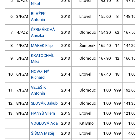
5.
3/PZZ
2013
Litovel
193.10
8
147.10
Nikol
BLAŽEK
6.
3/PZM
2013
Litovel
155.60
8
148.10
Antonín
ČERMÁKOVÁ
7.
4/PZZ
2013
Olomouc
154.30
62
167.50
Anežka
8.
4/PZM
MAREK Filip
2013
Šumperk
165.40
14
144.20
KRATOCHVÍL
9.
5/PZM
2013
Olomouc
167.90
12
166.10
Mika
NOVOTNÝ
10.
6/PZM
2014
Litovel
187.40
18
1.00
Richard
VELEŠÍK
11.
7/PZM
2014
Olomouc
1.00
999
192.60
Antonín
12.
8/PZM
SLOVÁK Jakub
2014
Olomouc
1.00
999
141.30
13.
9/PZM
HANYŠ Vilém
2015
Litovel
1.00
999
121.00
VOGLOVÁ Ada
2013
KK Brno
1.00
999
1.00
ŠIŠMA Matěj
2013
Litovel
1.00
999
4.00