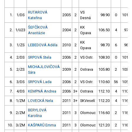
RUTAROVÁ
VS
1.
1/DS
2005
2
98.90
0
101.3
Kateřina
Desná
ŠEFČÍKOVÁ
KK
2.
1/U23
2004
2
106.50
4
97.1
Anastázie
Opava
KK
3.
1/ZS
LEBEDOVÁ Adéla
2010
2
98.70
6
98.6
Opava
4.
2/DS
SRPOVÁ Stela
2006
2
VS Ostr.
108.30
0
101.4
MICHAJLOVIČOVÁ
5.
2/ZS
2009
2
Ostrava
105.80
2
103.1
Sára
6.
3/DS
SRPOVÁ Lada
2006
2
VS Ostr.
110.60
56
105.5
7.
4/DS
KEMPNÁ Andrea
2006
3+
Ostrava
112.10
4
110.7
8.
1/ZM
LOVECKÁ Nela
2011
3+
SKVeselí
112.20
4
116.0
BERYLOVÁ
9.
2/ZM
2011
3
Olomouc
116.60
2
118.7
Karolína
10.
3/ZM
KAŠPARŮ Emma
2011
3
Olomouc
121.20
2
118.8