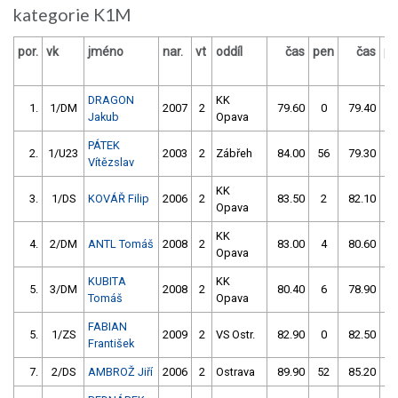
kategorie K1M
por.
vk
jméno
nar.
vt
oddíl
čas
pen
čas
pe
DRAGON
KK
1.
1/DM
2007
2
79.60
0
79.40
0
Jakub
Opava
PÁTEK
2.
1/U23
2003
2
Zábřeh
84.00
56
79.30
2
Vítězslav
KK
3.
1/DS
KOVÁŘ Filip
2006
2
83.50
2
82.10
0
Opava
KK
4.
2/DM
ANTL Tomáš
2008
2
83.00
4
80.60
2
Opava
KUBITA
KK
5.
3/DM
2008
2
80.40
6
78.90
4
Tomáš
Opava
FABIAN
5.
1/ZS
2009
2
VS Ostr.
82.90
0
82.50
6
František
7.
2/DS
AMBROŽ Jiří
2006
2
Ostrava
89.90
52
85.20
0