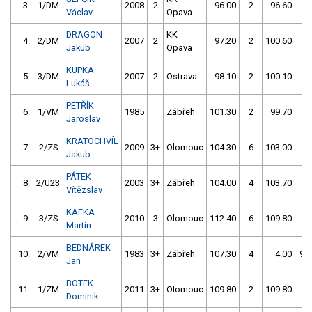
3.
1/DM
2008
2
96.00
2
96.60
6
Václav
Opava
DRAGON
KK
4.
2/DM
2007
2
97.20
2
100.60
4
Jakub
Opava
KUPKA
5.
3/DM
2007
2
Ostrava
98.10
2
100.10
8
Lukáš
PETŘÍK
6.
1/VM
1985
Zábřeh
101.30
2
99.70
2
Jaroslav
KRATOCHVÍL
7.
2/ZS
2009
3+
Olomouc
104.30
6
103.00
4
Jakub
PÁTEK
8.
2/U23
2003
3+
Zábřeh
104.00
4
103.70
4
Vítězslav
KAFKA
9.
3/ZS
2010
3
Olomouc
112.40
6
109.80
0
Martin
BEDNÁREK
10.
2/VM
1983
3+
Zábřeh
107.30
4
4.00
99
Jan
BOTEK
11.
1/ZM
2011
3+
Olomouc
109.80
2
109.80
8
Dominik