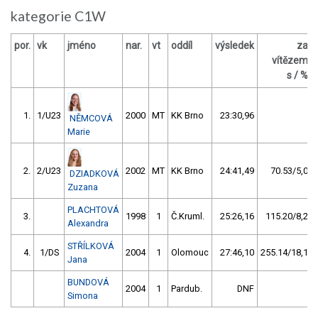
kategorie C1W
por.
vk
jméno
nar.
vt
oddíl
výsledek
za
vítězem
s / %
1.
1/U23
2000
MT
KK Brno
23:30,96
NĚMCOVÁ
Marie
2.
2/U23
2002
MT
KK Brno
24:41,49
70.53/5,0
DZIADKOVÁ
Zuzana
PLACHTOVÁ
3.
1998
1
Č.Kruml.
25:26,16
115.20/8,2
Alexandra
STŘÍLKOVÁ
4.
1/DS
2004
1
Olomouc
27:46,10
255.14/18,1
Jana
BUNDOVÁ
2004
1
Pardub.
DNF
Simona