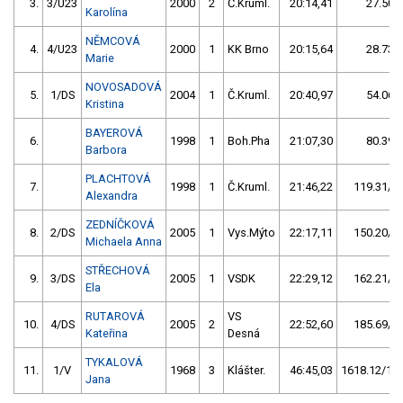
3.
3/U23
2000
2
Č.Kruml.
20:14,41
27.50/
Karolína
NĚMCOVÁ
4.
4/U23
2000
1
KK Brno
20:15,64
28.73/
Marie
NOVOSADOVÁ
5.
1/DS
2004
1
Č.Kruml.
20:40,97
54.06/
Kristina
BAYEROVÁ
6.
1998
1
Boh.Pha
21:07,30
80.39/
Barbora
PLACHTOVÁ
7.
1998
1
Č.Kruml.
21:46,22
119.31/10
Alexandra
ZEDNÍČKOVÁ
8.
2/DS
2005
1
Vys.Mýto
22:17,11
150.20/12
Michaela Anna
STŘECHOVÁ
9.
3/DS
2005
1
VSDK
22:29,12
162.21/13
Ela
RUTAROVÁ
VS
10.
4/DS
2005
2
22:52,60
185.69/15
Kateřina
Desná
TYKALOVÁ
11.
1/V
1968
3
Klášter.
46:45,03
1618.12/136
Jana