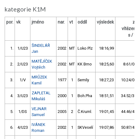
kategorie K1M
por.
vk
jméno
nar.
vt
oddíl
výsledek
za
vítězem
s / %
ŠINDELÁŘ
1.
1/U23
2002
MT
Loko Plz
18:16,99
Jan
MATĚJÍČEK
2.
2/U23
2002
MT
KK Brno
18:25,60
8.61/0,8
Vojtěch
MRŮZEK
3.
1/V
1977
1
Semily
18:27,23
10.24/0,9
Kamil
ZAPLETAL
4.
3/U23
2000
1
Boh.Pha
18:51,51
34.52/3,1
Mikuláš
VEJNAR
5.
1/DS
2005
2
Č.Kruml.
19:01,45
44.46/4,1
Samuel
IVÁNEK
6.
4/U23
2002
1
SKVeselí
19:07,86
50.87/4,6
Roman