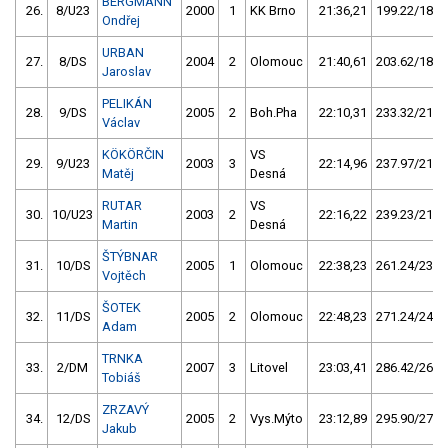
BERGMANN
26.
8/U23
2000
1
KK Brno
21:36,21
199.22/18,2
Ondřej
URBAN
27.
8/DS
2004
2
Olomouc
21:40,61
203.62/18,6
Jaroslav
PELIKÁN
28.
9/DS
2005
2
Boh.Pha
22:10,31
233.32/21,3
Václav
KÖKÖRČIN
VS
29.
9/U23
2003
3
22:14,96
237.97/21,7
Matěj
Desná
RUTAR
VS
30.
10/U23
2003
2
22:16,22
239.23/21,8
Martin
Desná
ŠTÝBNAR
31.
10/DS
2005
1
Olomouc
22:38,23
261.24/23,8
Vojtěch
ŠOTEK
32.
11/DS
2005
2
Olomouc
22:48,23
271.24/24,7
Adam
TRNKA
33.
2/DM
2007
3
Litovel
23:03,41
286.42/26,1
Tobiáš
ZRZAVÝ
34.
12/DS
2005
2
Vys.Mýto
23:12,89
295.90/27,0
Jakub