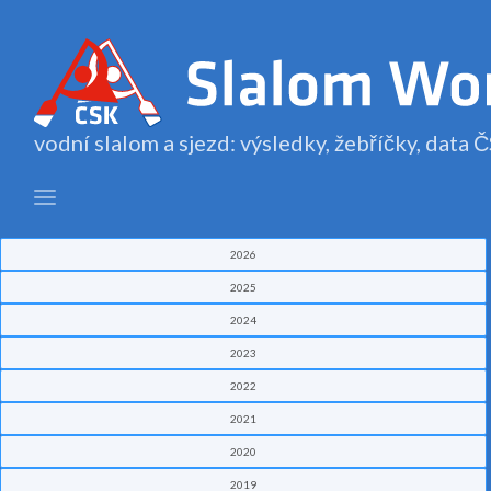
vodní slalom a sjezd: výsledky, žebříčky, data
2026
2025
2024
2023
2022
2021
2020
2019