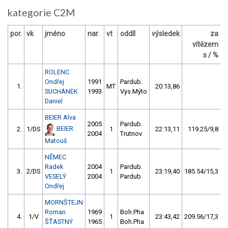
kategorie C2M
por.
vk
jméno
nar.
vt
oddíl
výsledek
za
vítězem
Č
s / %
ROLENC
Ondřej
1991
Pardub.
1.
MT
20:13,86
SUCHÁNEK
1993
Vys.Mýto
Daniel
BEIER Alva
2005
Pardub.
BEIER
2.
1/DS
1
22:13,11
119.25/9,8
2004
Trutnov
Matouš
NĚMEC
Radek
2004
Pardub.
3.
2/DS
1
23:19,40
185.54/15,3
VESELÝ
2004
Pardub.
Ondřej
MORNŠTEJN
Roman
1969
Boh.Pha
4.
1/V
1
23:43,42
209.56/17,3
ŠŤASTNÝ
1965
Boh.Pha