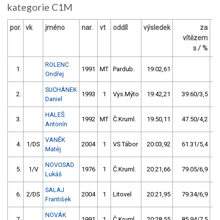
kategorie C1M
por.
vk
jméno
nar.
vt
oddíl
výsledek
za
vítězem
Č
s / %
ROLENC
1.
1991
MT
Pardub.
19:02,61
Ondřej
SUCHÁNEK
2.
1993
1
Vys.Mýto
19:42,21
39.60/3,5
Daniel
HALEŠ
3.
1992
MT
Č.Kruml.
19:50,11
47.50/4,2
Antonín
VANĚK
4.
1/DS
2004
1
VS Tábor
20:03,92
61.31/5,4
Matěj
NOVOSAD
5.
1/V
1976
1
Č.Kruml.
20:21,66
79.05/6,9
Lukáš
SALAJ
6.
2/DS
2004
1
Litovel
20:21,95
79.34/6,9
František
NOVÁK
7.
1991
1
Č.Kruml.
20:28,55
85.94/7,5