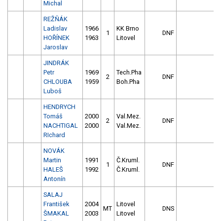
Michal
REŽŇÁK
Ladislav
1966
KK Brno
1
DNF
HOŘÍNEK
1963
Litovel
Jaroslav
JINDRÁK
Petr
1969
Tech.Pha
2
DNF
CHLOUBA
1959
Boh.Pha
Luboš
HENDRYCH
Tomáš
2000
Val.Mez.
2
DNF
NACHTIGAL
2000
Val.Mez.
RIchard
NOVÁK
Martin
1991
Č.Kruml.
1
DNF
HALEŠ
1992
Č.Kruml.
Antonín
SALAJ
František
2004
Litovel
MT
DNS
ŠMAKAL
2003
Litovel