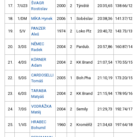
ŠVAGR
17.
7/U23
2000
2
Týniště
20:35,65
138.66/12,6
Rostislav
18.
1/DM
MÍKA Hynek
2006
1
Soběslav
20:38,36
141.37/12,9
PANZER
19.
5/V
1974
2
Loko Plz
20:40,72
143.73/13,1
Aleš
NĚMEC
20.
3/DS
2004
2
Pardub.
20:57,86
160.87/14,7
Radek
KÖRNER
21.
4/DS
2004
2
KK Brand
21:07,54
170.55/15,5
Adam
CARDOSELLI
22.
5/DS
2005
1
Boh.Pha
21:10,19
173.20/15,8
Tomáš
TARABA
23.
6/DS
2004
2
KK Brand
21:15,94
178.95/16,3
Matyáš
VODRÁŽKA
24.
7/DS
2004
2
Semily
21:29,73
192.74/17,6
Matěj
HRABEC
25.
1/VS
1960
2
Kroměříž
21:34,63
197.64/18,0
Bohumil