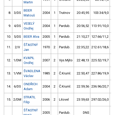
Martin
BEIER
8.
3/DS
2004
1
Trutnov
20:45,95
103.34/9,0
Matouš
VESELÝ
9.
4/DS
2004
1
Pardub.
20:56,52
113.91/10,0
Ondřej
10.
5/DS
BEIER Alva
2005
1
Pardub.
21:10,27
127.66/11,2
ŠŤASTNÝ
11.
2/V
1970
2
Pardub.
22:35,22
212.61/18,6
Jan
KVAPIL
12.
1/DM
2007
2
Vys.Mýto
22:48,13
225.52/19,7
Ondřej
ŠVADLENA
13.
1/VM
1985
2
Č.Kruml.
22:50,47
227.86/19,9
Václav
ONDŘICH
14.
6/DS
2004
2
Č.Kruml.
22:59,56
236.96/20,7
Adam
STRATIL
15.
2/DM
2006
2
Litovel
23:59,63
297.02/26,0
Filip
ŠŤASTNÝ
2005
Pardub.
DNS