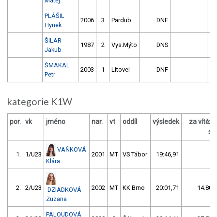
Matěj
PLÁŠIL
2006
3
Pardub.
DNF
Hynek
ŠILAR
1987
2
Vys.Mýto
DNS
Jakub
ŠMAKAL
2003
1
Litovel
DNF
Petr
kategorie K1W
por.
vk
jméno
nar.
vt
oddíl
výsledek
za vítěz
s /
VAŇKOVÁ
1.
1/U23
2001
MT
VS Tábor
19:46,91
Klára
2.
2/U23
2002
MT
KK Brno
20:01,71
14.80/
DZIADKOVÁ
Zuzana
PALOUDOVÁ