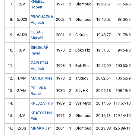
KNEBEL
7.
2/V
1971
2
Olomouc
19:28,57
71.59/6,5
Robert
PROCHÁZKA
8.
5/U23
2002
1
Olomouc
19:40,02
83.03/7,6
Vojtěch
OLŠÁK
9.
6/U23
2001
2
Č.Kruml.
19:48,77
91.78/8,4
Matyáš
ŠINDELÁŘ
10.
3/V
1970
2
Loko Plz
19:51,53
94.54/8,6
Pavel
ZAPLETAL
11.
1998
1
Boh.Pha
19:57,59
100.60/9,2
Vojtěch
12.
1/VM
MAREK Aleš
1978
2
Trutnov
20:02,61
105.62/9,6
POLÍVKA
13.
2/VM
1980
2
Sláv.HK
20:05,18
108.19/9,9
Radek
14.
KREJZA Filip
1989
2
Vys.Mýto
20:14,56
117.57/10,7
KRATOCHVÍL
15.
4/V
1971
2
Olomouc
20:16,13
119.14/10,9
Petr
16.
2/DS
MRÁKA Jan
2004
1
Olomouc
20:23,88
126.89/11,6