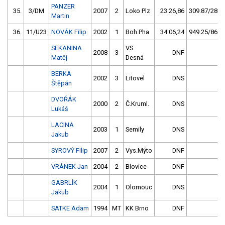
PANZER
35.
3/DM
2007
2
Loko Plz
23:26,86
309.87/28,2
Martin
36.
11/U23
NOVÁK Filip
2002
1
Boh.Pha
34:06,24
949.25/86,5
SEKANINA
VS
2008
3
DNF
Matěj
Desná
BERKA
2002
3
Litovel
DNS
Štěpán
DVOŘÁK
2000
2
Č.Kruml.
DNS
Lukáš
LACINA
2003
1
Semily
DNS
Jakub
SYROVÝ Filip
2007
2
Vys.Mýto
DNF
VRÁNEK Jan
2004
2
Blovice
DNF
GABRLÍK
2004
1
Olomouc
DNS
Jakub
SATKE Adam
1994
MT
KK Brno
DNF