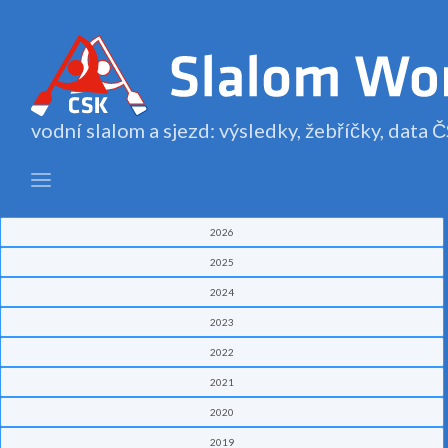
vodní slalom a sjezd: výsledky, žebříčky, data
2026
2025
2024
2023
2022
2021
2020
2019