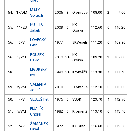
Viktor
MALÝ
54.
17/DM
2006
3
Olomouc
108.00
2
4.00
9
Vojtěch
KULIHA
KK
55.
11/ZS
2009
3
112.60
0
110.20
Jakub
Opava
LOVECKÝ
56.
3/V
1977
SKVeselí
111.20
0
109.90
Petr
ROUSEK
KK
56.
1/ZM
2010
3+
109.20
2
107.00
David
Opava
LIGURSKÝ
58.
1990
3+
Kroměříž
113.30
4
111.40
Ivo
VALENTA
59.
2/ZM
2010
3
Olomouc
112.10
0
110.80
Josef
60.
4/V
VESELÝ Petr
1976
3
VSDK
123.70
4
112.70
FIJALÍK
61.
5/VM
1982
3
Kroměříž
113.10
6
113.40
Ondřej
ŠAMÁNEK
62.
5/V
1972
3
KK Brno
116.60
0
113.50
Pavel