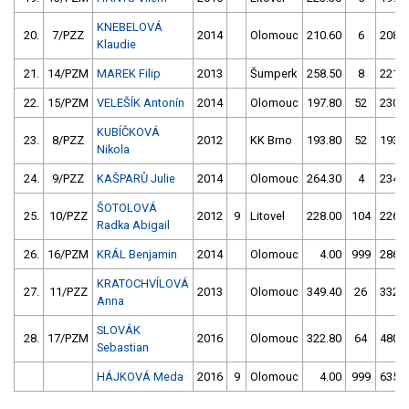
KNEBELOVÁ
20.
7/PZZ
2014
Olomouc
210.60
6
208.6
Klaudie
21.
14/PZM
MAREK Filip
2013
Šumperk
258.50
8
221.6
22.
15/PZM
VELEŠÍK Antonín
2014
Olomouc
197.80
52
230.7
KUBÍČKOVÁ
23.
8/PZZ
2012
KK Brno
193.80
52
193.9
Nikola
24.
9/PZZ
KAŠPARŮ Julie
2014
Olomouc
264.30
4
234.1
ŠOTOLOVÁ
25.
10/PZZ
2012
9
Litovel
228.00
104
226.6
Radka Abigail
26.
16/PZM
KRÁL Benjamin
2014
Olomouc
4.00
999
286.8
KRATOCHVÍLOVÁ
27.
11/PZZ
2013
Olomouc
349.40
26
332.1
Anna
SLOVÁK
28.
17/PZM
2016
Olomouc
322.80
64
480.2
Sebastian
HÁJKOVÁ Meda
2016
9
Olomouc
4.00
999
635.7