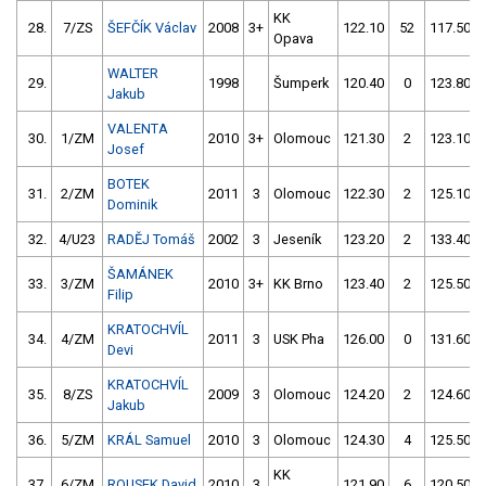
KK
28.
7/ZS
ŠEFČÍK Václav
2008
3+
122.10
52
117.50
Opava
WALTER
29.
1998
Šumperk
120.40
0
123.80
Jakub
VALENTA
30.
1/ZM
2010
3+
Olomouc
121.30
2
123.10
Josef
BOTEK
31.
2/ZM
2011
3
Olomouc
122.30
2
125.10
Dominik
32.
4/U23
RADĚJ Tomáš
2002
3
Jeseník
123.20
2
133.40
ŠAMÁNEK
33.
3/ZM
2010
3+
KK Brno
123.40
2
125.50
Filip
KRATOCHVÍL
34.
4/ZM
2011
3
USK Pha
126.00
0
131.60
Devi
KRATOCHVÍL
35.
8/ZS
2009
3
Olomouc
124.20
2
124.60
Jakub
36.
5/ZM
KRÁL Samuel
2010
3
Olomouc
124.30
4
125.50
KK
37.
6/ZM
ROUSEK David
2010
3
121.90
6
120.50