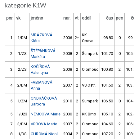
kategorie K1W
por.
vk
jméno
nar.
vt
oddíl
čas
pen
čas
MRÁZKOVÁ
KK
1.
1/DM
2006
2+
98.80
0
99.50
Klára
Opava
ŠTĚPÁNKOVÁ
2.
1/ZS
2008
2
Šumperk
102.70
0
105.90
Markéta
KOČÍŘOVÁ
3.
2/ZS
2008
2
Olomouc
100.80
2
101.10
Valentýna
FABIANOVÁ
4.
2/DM
2007
2
VS Ostr.
101.60
2
103.50
Anna
ONDRÁČKOVÁ
5.
1/ZM
2010
2
Šumperk
106.50
0
104.40
Barbora
5.
1/U23
NĚMCOVÁ Marie
2000
2
KK Brno
105.10
2
102.40
7.
3/DM
VRBOVÁ Marie
2007
2
Olomouc
104.60
2
106.80
8.
1/DS
CHROMÁ Nicol
2004
2
Olomouc
107.20
2
108.90