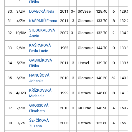
Eliška
30.
3/ZM
LOVECKÁ Nela
2011
3+
SKVeselí
128.40
6
129.50
31.
4/ZM
KAŠPARŮ Emma
2011
3
Olomouc
133.70
8
132.00
STLOUKALOVÁ
32.
10/DM
2007
3+
Olomouc
132.70
2
134.70
Aneta
KAŠPAROVÁ
33.
2/VM
1982
Olomouc
144.70
0
133.90
Pavla Lucie
GABRLÍKOVÁ
34.
5/ZM
2011
3
Litovel
139.70
0
139.50
Eliška
HANUŠOVÁ
35.
6/ZM
2010
3
Olomouc
140.20
62
140.90
Johanka
KŘÍŽKOVSKÁ
36.
4/U23
1999
3
Ostrava
146.00
8
141.30
Michaela
GROSSOVÁ
37.
7/ZM
2010
3
KK Brno
148.90
4
159.20
Elisabeth
ŠEFČÍKOVÁ
38.
7/ZS
2008
Ostrava
152.60
4
156.30
Zuzana