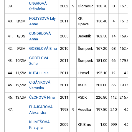
UNGROVÁ
39.
2002
9
Olomouc
158.70
0
167.30
Štěpánka
FOLTYSOVÁ Lily
KK
40.
8/ZM
2011
156.40
4
161.60
Anne
Opava
CUNDRLOVÁ
41.
8/DS
2005
Jeseník
163.50
14
159.40
Anna
42.
9/ZM
GOBELOVÁ Ema
2010
Šumperk
167.20
68
162.40
GOBELOVÁ
43.
10/ZM
2011
Šumperk
181.00
66
179.30
Sofie
44.
11/ZM
KUTÁ Lucie
2011
Litovel
192.10
12
4.00
CIGÁNKOVÁ
45.
12/ZM
2011
VSDK
203.00
66
193.60
Veronika
46.
13/ZM
ČECHOVÁ Nina
2011
VSDK
226.80
112
215.40
FLAJSAROVÁ
47.
1998
9
Veselka
197.80
210
4.00
Alexandra
KLIMEŠOVÁ
2009
KK Brno
1.00
999
4.00
Kristýna