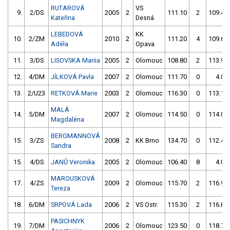
RUTAROVÁ
VS
9.
2/DS
2005
2
111.10
2
109.40
Kateřina
Desná
LEBEDOVÁ
KK
10.
2/ZM
2010
2
111.20
4
109.60
Adéla
Opava
11.
3/DS
LISOVSKA Mariia
2005
2
Olomouc
108.80
2
113.90
12.
4/DM
JÍLKOVÁ Pavla
2007
2
Olomouc
111.70
0
4.00
13.
2/U23
RETKOVÁ Marie
2003
2
Olomouc
116.30
0
113.10
MALÁ
14.
5/DM
2007
2
Olomouc
114.50
0
114.00
Magdaléna
BERGMANNOVÁ
15.
3/ZS
2008
2
KK Brno
134.70
0
112.40
Sandra
15.
4/DS
JANŮ Veronika
2005
2
Olomouc
106.40
8
4.00
MAROUSKOVÁ
17.
4/ZS
2009
2
Olomouc
115.70
2
116.90
Tereza
18.
6/DM
SRPOVÁ Lada
2006
2
VS Ostr.
115.30
2
116.80
PASICHNYK
19.
7/DM
2006
2
Olomouc
123.50
0
118.70