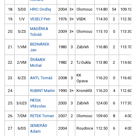
18.
5/DS
HRIC Ondřej
2004
3+
Olomouc
114.80
54
109.10
19.
1/V
VESELÝ Petr
1976
3+
VSDK
114.30
2
112.50
MADĚRKA
20.
5/ZS
2009
3+
Olomouc
115.10
0
113.30
Tobiáš
BEDNÁREK
21.
1/VM
1983
3
Zábřeh
116.80
2
113.70
Jan
ŠRÁMEK
22.
2/VM
1982
2
TJ Dukla
113.80
2
114.60
Michal
KK
23.
6/ZS
ANTL Tomáš
2008
3
116.20
0
116.60
Opava
24.
RUBINT Martin
1990
3+
Kroměříž
116.20
4
112.60
PÁTEK
25.
3/U23
2003
3
Zábřeh
124.00
6
117.30
Vítězslav
26.
7/DM
RETEK Toman
2007
2
Olomouc
109.60
8
4.00
SEMERÁD
27.
6/DS
2004
Roudnice
112.50
6
4.00
Adam