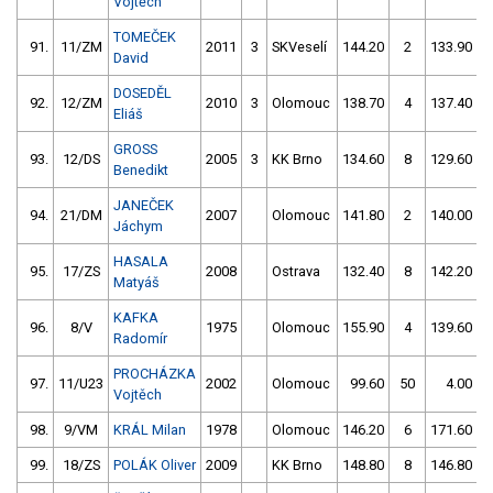
Vojtěch
TOMEČEK
91.
11/ZM
2011
3
SKVeselí
144.20
2
133.90
David
DOSEDĚL
92.
12/ZM
2010
3
Olomouc
138.70
4
137.40
Eliáš
GROSS
93.
12/DS
2005
3
KK Brno
134.60
8
129.60
Benedikt
JANEČEK
94.
21/DM
2007
Olomouc
141.80
2
140.00
Jáchym
HASALA
95.
17/ZS
2008
Ostrava
132.40
8
142.20
Matyáš
KAFKA
96.
8/V
1975
Olomouc
155.90
4
139.60
Radomír
PROCHÁZKA
97.
11/U23
2002
Olomouc
99.60
50
4.00
9
Vojtěch
98.
9/VM
KRÁL Milan
1978
Olomouc
146.20
6
171.60
99.
18/ZS
POLÁK Oliver
2009
KK Brno
148.80
8
146.80