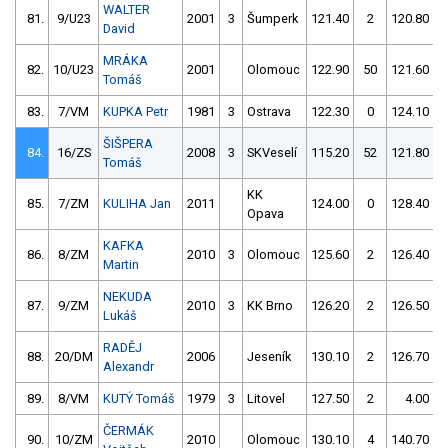
WALTER
81.
9/U23
2001
3
Šumperk
121.40
2
120.80
David
MRÁKA
82.
10/U23
2001
Olomouc
122.90
50
121.60
Tomáš
83.
7/VM
KUPKA Petr
1981
3
Ostrava
122.30
0
124.10
ŠIŠPERA
84.
16/ZS
2008
3
SKVeselí
115.20
52
121.80
Tomáš
KK
85.
7/ZM
KULIHA Jan
2011
124.00
0
128.40
Opava
KAFKA
86.
8/ZM
2010
3
Olomouc
125.60
2
126.40
Martin
NEKUDA
87.
9/ZM
2010
3
KK Brno
126.20
2
126.50
Lukáš
RADĚJ
88.
20/DM
2006
Jeseník
130.10
2
126.70
Alexandr
89.
8/VM
KUTÝ Tomáš
1979
3
Litovel
127.50
2
4.00
9
ČERMÁK
90.
10/ZM
2010
Olomouc
130.10
4
140.70