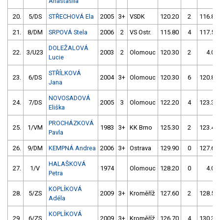
Anastasiia
20.
5/DS
STŘECHOVÁ Ela
2005
3+
VSDK
120.20
2
116.80
21.
8/DM
SRPOVÁ Stela
2006
2
VS Ostr.
115.80
4
117.50
DOLEŽALOVÁ
22.
3/U23
2003
2
Olomouc
120.30
2
4.00
Lucie
STŘÍLKOVÁ
23.
6/DS
2004
3+
Olomouc
120.30
6
120.80
Jana
NOVOSADOVÁ
24.
7/DS
2005
3
Olomouc
122.20
4
123.30
Eliška
PROCHÁZKOVÁ
25.
1/VM
1983
3+
KK Brno
125.30
2
123.40
Pavla
26.
9/DM
KEMPNÁ Andrea
2006
3+
Ostrava
129.90
0
127.60
HALAŠKOVÁ
27.
1/V
1974
Olomouc
128.20
0
4.00
Petra
KOPLÍKOVÁ
28.
5/ZS
2009
3+
Kroměříž
127.60
2
128.50
Adéla
KOPLÍKOVÁ
29.
6/ZS
2009
3+
Kroměříž
126.70
4
130.30