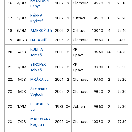
KASATSKYI
16.
4/DM
2007
3
Olomouc
96.40
2
95.10
Denys
KÁPKA
17.
5/DM
2007
2
Ostrava
95.30
0
96.90
Kryštof
18.
6/DM
AMBROŽ Jiří
2006
2
Ostrava
103.10
4
95.40
19.
4/U23
HALA Jiří
2002
2
Olomouc
96.60
0
4.00
9
KUBITA
KK
20.
4/ZS
2008
2
95.50
56
94.70
Tomáš
Opava
STROPEK
KK
21.
7/DM
2007
2
99.90
0
96.90
Tobiáš
Opava
22.
5/DS
MRÁKA Jan
2004
2
Olomouc
97.50
2
95.20
ŠTÝBNAR
23.
6/DS
2005
2
Olomouc
98.20
2
95.30
Vojtěch
BEDNÁREK
23.
1/VM
1983
3+
Zábřeh
98.60
2
97.30
Jan
MALOVANYI
23.
7/DS
2005
3+
Olomouc
100.30
2
97.30
Bogdan