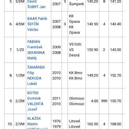
5.
3/DM
David
3
145.20
8
141.20
2
2007
Šumperk
ŠUBRT Jan
KK
BAAR Patrik
2007
Opava
6.
4/DM
ŠEFČÍK
3
143.50
4
143.40
2
2008
KK
Václav
Opava
FABIAN
VS Ostr.
František
2009
7.
1/ZS
VS
153.90
2
145.00
4
SEKANINA
2008
Desná
Matěj
ŠAMÁNEK
Filip
2010
KK Brno
8.
1/ZM
149.20
4
152.70
2
NEKUDA
2010
KK Brno
Lukáš
BOTEK
Dominik
2011
Olomouc
9.
2/ZM
4.00
999
150.70
4
VALENTA
2010
Olomouc
Josef
BLAŽEK
1976
Litovel
10.
2/VM
Martin
163.50
4
168.00
4
1979
Litovel