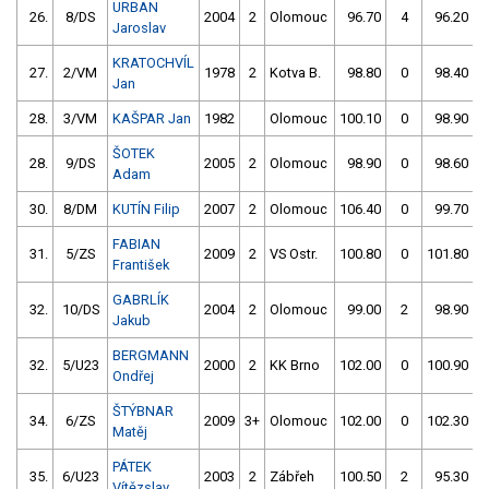
URBAN
26.
8/DS
2004
2
Olomouc
96.70
4
96.20
Jaroslav
KRATOCHVÍL
27.
2/VM
1978
2
Kotva B.
98.80
0
98.40
Jan
28.
3/VM
KAŠPAR Jan
1982
Olomouc
100.10
0
98.90
ŠOTEK
28.
9/DS
2005
2
Olomouc
98.90
0
98.60
Adam
30.
8/DM
KUTÍN Filip
2007
2
Olomouc
106.40
0
99.70
FABIAN
31.
5/ZS
2009
2
VS Ostr.
100.80
0
101.80
František
GABRLÍK
32.
10/DS
2004
2
Olomouc
99.00
2
98.90
Jakub
BERGMANN
32.
5/U23
2000
2
KK Brno
102.00
0
100.90
Ondřej
ŠTÝBNAR
34.
6/ZS
2009
3+
Olomouc
102.00
0
102.30
Matěj
PÁTEK
35.
6/U23
2003
2
Zábřeh
100.50
2
95.30
Vítězslav