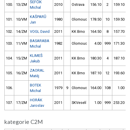
ŠEFČÍK
100.
13/ZM
2010
Ostrava
156.10
2
159.10
Michal
KAŠPARŮ
101.
10/VM
1980
Olomouc
178.50
10
159.50
Jan
102.
14/ZM
VOGL David
2011
KK Brno
164.50
8
157.70
BASARABA
103.
11/VM
1982
Olomouc
4.00
999
171.30
Michal
KLIMEŠ
104.
15/ZM
2011
KK Brno
180.30
4
187.10
Jakub
ZAORAL
105.
16/ZM
2011
KK Brno
187.10
12
193.60
Matěj
BOTEK
106.
1979
9
Olomouc
164.00
108
1.00
9
Michal
HORÁK
107.
17/ZM
2011
SKVeselí
1.00
999
253.20
1
Jaroslav
kategorie C2M