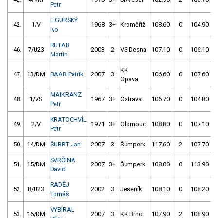
Petr
LIGURSKÝ
42.
1/V
1968
3+
Kroměříž
108.60
0
104.90
Ivo
RUTAR
46.
7/U23
2003
2
VS Desná
107.10
0
106.10
Martin
KK
47.
13/DM
BAAR Patrik
2007
3
106.60
0
107.60
Opava
MAIKRANZ
48.
1/VS
1967
3+
Ostrava
106.70
0
104.80
Petr
KRATOCHVÍL
49.
2/V
1971
3+
Olomouc
108.80
0
107.10
Petr
50.
14/DM
ŠUBRT Jan
2007
3
Šumperk
117.60
2
107.70
SVRČINA
51.
15/DM
2007
3+
Šumperk
108.00
0
113.90
David
RADĚJ
52.
8/U23
2002
3
Jeseník
108.10
0
108.20
Tomáš
VYBÍRAL
53.
16/DM
2007
3
KK Brno
107.90
2
108.90