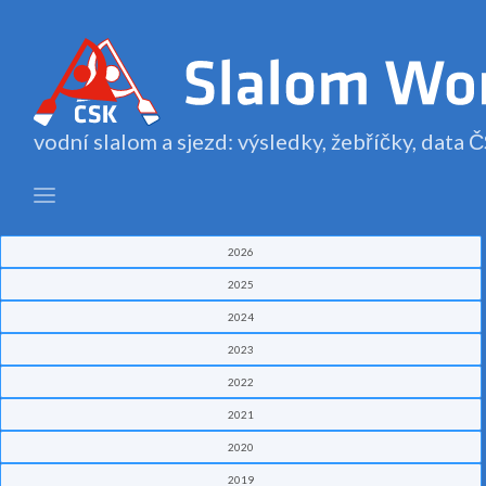
vodní slalom a sjezd: výsledky, žebříčky, data
2026
2025
2024
2023
2022
2021
2020
2019