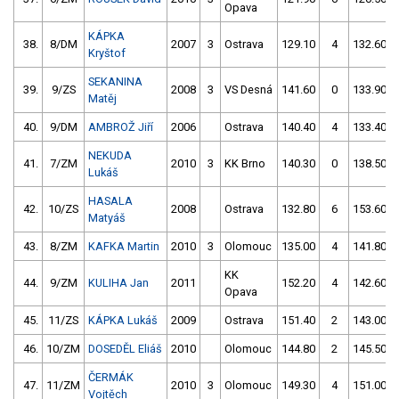
Opava
KÁPKA
38.
8/DM
2007
3
Ostrava
129.10
4
132.60
Kryštof
SEKANINA
39.
9/ZS
2008
3
VS Desná
141.60
0
133.90
Matěj
40.
9/DM
AMBROŽ Jiří
2006
Ostrava
140.40
4
133.40
NEKUDA
41.
7/ZM
2010
3
KK Brno
140.30
0
138.50
Lukáš
HASALA
42.
10/ZS
2008
Ostrava
132.80
6
153.60
Matyáš
43.
8/ZM
KAFKA Martin
2010
3
Olomouc
135.00
4
141.80
KK
44.
9/ZM
KULIHA Jan
2011
152.20
4
142.60
Opava
45.
11/ZS
KÁPKA Lukáš
2009
Ostrava
151.40
2
143.00
46.
10/ZM
DOSEDĚL Eliáš
2010
Olomouc
144.80
2
145.50
ČERMÁK
47.
11/ZM
2010
3
Olomouc
149.30
4
151.00
Vojtěch