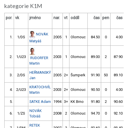
kategorie K1M
por.
vk
jméno
nar.
vt
oddíl
čas
pen
čas
p
NOVÁK
1.
1/DS
2005
1
Olomouc
84.50
0
4.00
9
Matyáš
2.
1/U23
2003
1
Olomouc
89.00
2
87.90
RUDORFER
Martin
HEŘMANSKÝ
3.
2/DS
2005
2+
Šumperk
91.90
50
89.10
Jan
KRATOCHVÍL
4.
2/U23
2003
2+
Olomouc
90.50
0
4.00
9
Martin
5.
SATKE Adam
1994
3+
KK Brno
91.80
2
90.60
NOVÁK
6.
1/ZS
2008
2
Olomouc
94.70
0
92.10
Tobiáš
RETEK
7.
1/DM
2007
2
Olomouc
92.60
0
93.40