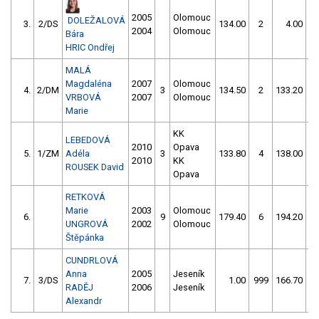
2005
Olomouc
DOLEŽALOVÁ
3.
2/DS
134.00
2
4.00
9
2004
Olomouc
Bára
HRIC Ondřej
MALÁ
Magdaléna
2007
Olomouc
4.
2/DM
3
134.50
2
133.20
VRBOVÁ
2007
Olomouc
Marie
KK
LEBEDOVÁ
2010
Opava
5.
1/ZM
Adéla
3
133.80
4
138.00
2010
KK
ROUSEK David
Opava
RETKOVÁ
Marie
2003
Olomouc
6.
9
179.40
6
194.20
UNGROVÁ
2002
Olomouc
Štěpánka
CUNDRLOVÁ
Anna
2005
Jeseník
7.
3/DS
1.00
999
166.70
5
RADĚJ
2006
Jeseník
Alexandr