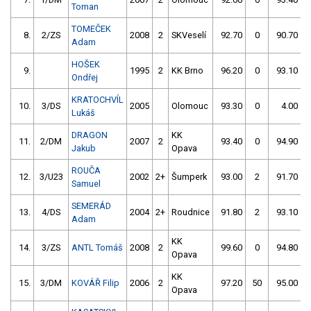
Toman
TOMEČEK
8.
2/ZS
2008
2
SKVeselí
92.70
0
90.70
Adam
HOŠEK
9.
1995
2
KK Brno
96.20
0
93.10
Ondřej
KRATOCHVÍL
10.
3/DS
2005
Olomouc
93.30
0
4.00
9
Lukáš
DRAGON
KK
11.
2/DM
2007
2
93.40
0
94.90
Jakub
Opava
ROUČA
12.
3/U23
2002
2+
Šumperk
93.00
2
91.70
Samuel
SEMERÁD
13.
4/DS
2004
2+
Roudnice
91.80
2
93.10
1
Adam
KK
14.
3/ZS
ANTL Tomáš
2008
2
99.60
0
94.80
Opava
KK
15.
3/DM
KOVÁŘ Filip
2006
2
97.20
50
95.00
Opava