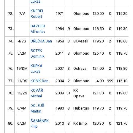
Lukáš
KNEBEL
72.
7/V
1971
Olomouc
120.50
0
115.20
Robert
BAZGER
73.
1984
9
Olomouc
118.50
0
119.30
Miroslav
74.
4/VS
BŘEČKA Jan
1958
3
SKVeselí
119.20
2
118.60
BOTEK
75.
5/ZM
2011
3
Olomouc
126.40
0
118.70
Dominik
KUPKA
76.
19/DM
2007
3
Ostrava
124.00
2
118.80
Lukáš
77.
11/DS
KOSÍK Dan
2004
2
Olomouc
4.00
999
115.10
KOVÁŘ
KK
78.
15/ZS
2009
3+
121.30
0
119.60
Michal
Opava
DOLEJŠ
79.
6/VM
1980
3
Hubertus
119.70
2
119.70
Martin
ŠAMÁNEK
80.
6/ZM
2010
3
KK Brno
120.30
0
121.70
Filip