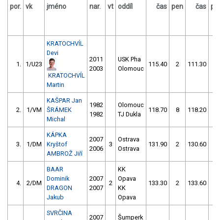
por.
vk
jméno
nar.
vt
oddíl
čas
pen
čas
pe
KRATOCHVÍL
Devi
2011
USK Pha
1.
1/U23
115.40
2
111.30
2
2003
Olomouc
KRATOCHVÍL
Martin
KAŠPAR Jan
1982
Olomouc
2.
1/VM
ŠRÁMEK
118.70
8
118.20
2
1982
TJ Dukla
Michal
KÁPKA
2007
Ostrava
3.
1/DM
Kryštof
3
131.90
2
130.60
2
2006
Ostrava
AMBROŽ Jiří
BAAR
KK
Dominik
2007
Opava
4.
2/DM
2
133.30
2
133.60
4
DRAGON
2007
KK
Jakub
Opava
SVRČINA
2007
Šumperk