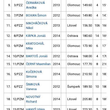
ČERMÁKOVÁ
9.
3/PZZ
2013
Olomouc
149.60
4
151.5
Anežka
10.
7/PZM
BOXAN Šimon
2012
Olomouc
149.80
4
147.6
MACHÁČKOVÁ
11.
4/PZZ
2013
Litovel
156.50
106
160.5
Nikol
12.
8/PZM
KÁPKA Jonáš
2014
Ostrava
180.60
14
169.4
KRATOCHVÍL
13.
9/PZM
2013
Olomouc
173.90
6
171.9
Mika
14.
10/PZM
BARTOŠ Jonáš
2012
Ostrava
168.00
4
170.3
15.
11/PZM
ČERNÝ Maxmilian
2014
Olomouc
177.70
8
210.9
KUČEROVÁ
16.
5/PZZ
2014
Olomouc
210.50
2
183.4
Simona
ŠIMKOVÁ
17.
6/PZZ
2012
Šumperk
189.50
10
180.8
Vanesa
NOVOTNÝ
18.
12/PZM
2014
Litovel
205.80
8
185.5
Richard
19.
13/PZM
HANYŠ Vilém
2015
Litovel
223.30
5
199.5