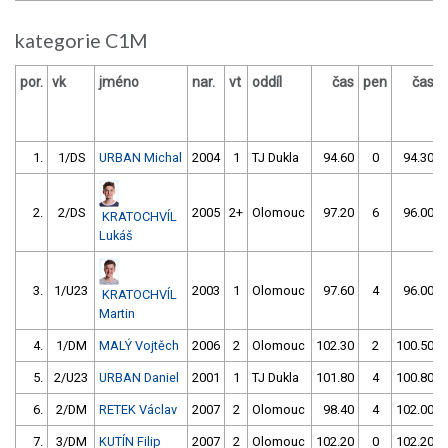
kategorie C1M
por.
vk
jméno
nar.
vt
oddíl
čas
pen
čas
1.
1/DS
URBAN Michal
2004
1
TJ Dukla
94.60
0
94.30
2.
2/DS
2005
2+
Olomouc
97.20
6
96.00
KRATOCHVÍL
Lukáš
3.
1/U23
2003
1
Olomouc
97.60
4
96.00
KRATOCHVÍL
Martin
4.
1/DM
MALÝ Vojtěch
2006
2
Olomouc
102.30
2
100.50
5.
2/U23
URBAN Daniel
2001
1
TJ Dukla
101.80
4
100.80
6.
2/DM
RETEK Václav
2007
2
Olomouc
98.40
4
102.00
7.
3/DM
KUTÍN Filip
2007
2
Olomouc
102.20
0
102.20