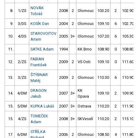
NOVÁK
8.
1/ZS
2008
2
Olomouc
103.20
2
102.90
Tobiáš
9.
3/DS
KOSÍK Dan
2004
2
Olomouc
109.10
6
102.70
STAROVOITOV
10.
4/DS
2005
3+
Olomouc
107.20
6
105.30
Artem
11.
SATKE Adam
1994
KK Brno
108.90
0
108.80
FABIAN
12.
2/ZS
2009
2
VS Ostr.
109.10
0
111.60
František
ŠTÝBNAR
13.
3/ZS
2009
2
Olomouc
110.30
6
110.90
Matěj
DRAGON
KK
14.
4/DM
2007
3+
109.10
2
109.90
Jakub
Opava
15.
5/DM
KUPKA Lukáš
2007
3+
Ostrava
110.20
2
111.90
TOMEČEK
15.
4/ZS
2008
3+
SKVeselí
110.20
2
115.10
Adam
STŘÍLKA
17.
6/DM
2006
2
Olomouc
108.50
4
111.80
Richard