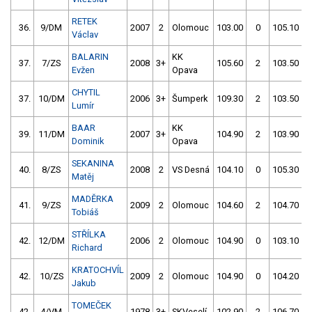
RETEK
36.
9/DM
2007
2
Olomouc
103.00
0
105.10
Václav
BALARIN
KK
37.
7/ZS
2008
3+
105.60
2
103.50
Evžen
Opava
CHYTIL
37.
10/DM
2006
3+
Šumperk
109.30
2
103.50
Lumír
BAAR
KK
39.
11/DM
2007
3+
104.90
2
103.90
Dominik
Opava
SEKANINA
40.
8/ZS
2008
2
VS Desná
104.10
0
105.30
Matěj
MADĚRKA
41.
9/ZS
2009
2
Olomouc
104.60
2
104.70
Tobiáš
STŘÍLKA
42.
12/DM
2006
2
Olomouc
104.90
0
103.10
Richard
KRATOCHVÍL
42.
10/ZS
2009
2
Olomouc
104.90
0
104.20
Jakub
TOMEČEK
42.
4/VM
1978
3+
SKVeselí
102.90
2
106.70