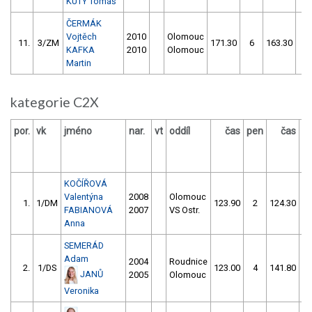
KUTÝ Tomáš
ČERMÁK
Vojtěch
2010
Olomouc
11.
3/ZM
171.30
6
163.30
10
KAFKA
2010
Olomouc
Martin
kategorie C2X
por.
vk
jméno
nar.
vt
oddíl
čas
pen
čas
p
KOČÍŘOVÁ
Valentýna
2008
Olomouc
1.
1/DM
123.90
2
124.30
FABIANOVÁ
2007
VS Ostr.
Anna
SEMERÁD
Adam
2004
Roudnice
2.
1/DS
123.00
4
141.80
5
JANŮ
2005
Olomouc
Veronika