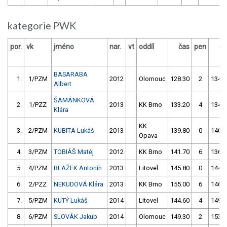
kategorie PWK
por.
vk
jméno
nar.
vt
oddíl
čas
pen
ča
BASARABA
1.
1/PZM
2012
Olomouc
128.30
2
134.1
Albert
ŠAMÁNKOVÁ
2.
1/PZZ
2013
KK Brno
133.20
4
134.6
Klára
KK
3.
2/PZM
KUBITA Lukáš
2013
139.80
0
140.8
Opava
4.
3/PZM
TOBIÁŠ Matěj
2012
KK Brno
141.70
6
136.7
5.
4/PZM
BLAŽEK Antonín
2013
Litovel
145.80
0
144.4
6.
2/PZZ
NEKUDOVÁ Klára
2013
KK Brno
155.00
6
146.1
7.
5/PZM
KUTÝ Lukáš
2014
Litovel
144.60
4
149.7
8.
6/PZM
SLOVÁK Jakub
2014
Olomouc
149.30
2
153.7