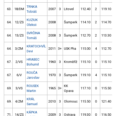
TRNKA
63.
18/DM
2007
3
Litovel
112.40
2
119.10
Tobiáš
KUZIUK
64.
12/ZS
2008
Šumperk
114.10
2
114.70
Oleksii
SVRČINA
64.
13/ZS
2008
3
Šumperk
112.70
2
113.30
Tomáš
KRATOCHVÍL
64.
3/ZM
2011
3+
USK Pha
115.00
4
112.70
Devi
HRABEC
67.
2/VS
1960
3
Kroměříž
115.10
0
115.10
Bohumil
ROUČA
67.
6/V
1970
3
Šumperk
119.10
4
115.10
Jaroslav
ROUSEK
KK
69.
3/VS
1965
3+
117.10
0
115.50
Martin
Opava
KRÁL
69.
4/ZM
2010
3
Olomouc
115.50
0
121.40
Samuel
KÁPKA
71.
14/ZS
2009
3
Ostrava
119.30
0
116.50