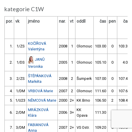
kategorie C1W
por.
vk
jméno
nar.
vt
oddíl
čas
pen
čas
KOČÍŘOVÁ
1.
1/ZS
2008
1
Olomouc
103.00
0
103.30
Valentýna
JANŮ
2.
1/DS
2005
1
Olomouc
105.10
0
4.00
Veronika
ŠTĚPÁNKOVÁ
3.
2/ZS
2008
2
Šumperk
107.00
0
107.40
Markéta
4.
1/DM
VRBOVÁ Marie
2007
2
Olomouc
111.60
0
107.60
5.
1/U23
NĚMCOVÁ Marie
2000
2+
KK Brno
106.50
2
108.40
MRÁZKOVÁ
KK
6.
2/DM
2006
3+
111.30
0
108.70
Klára
Opava
FABIANOVÁ
7.
3/DM
2007
2+
VS Ostr.
109.20
0
109.00
Anna