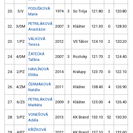
PODUŠKOVÁ
20.
3/V
1974
3
So Trója
121.80
2
120.80
Marie
PETRILÁKOVÁ
22.
3/DM
2007
3
Klášter.
121.30
0
128.30
Anastázie
VÁLKOVÁ
23.
1/PZ
2012
VS Tábor
124.10
2
120.20
Tereza
ŽATECKÁ
24.
4/DM
2007
3
Roztoky
121.70
2
124.40
Taťána
HAVLÍNOVÁ
24.
2/PZ
2014
Kralupy
123.70
0
122.10
Eliška
ČERMÁKOVÁ
26.
4/ZM
2011
Klášter.
138.40
4
126.90
Natálie
PETRILÁKOVÁ
27.
6/ZS
2009
3
Klášter.
125.00
4
126.40
Markéta
VONEŠOVÁ
28.
3/PZ
2013
KK Brand
133.10
52
130.30
Adéla
KŘIŽKOVÁ
29.
4/PZ
2012
KK Brand
137.10
2
133.60