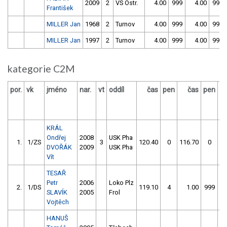
2009
2
VS Ostr.
4.00
999
4.00
999
František
MILLER Jan
1968
2
Turnov
4.00
999
4.00
999
MILLER Jan
1997
2
Turnov
4.00
999
4.00
999
kategorie C2M
por.
vk
jméno
nar.
vt
oddíl
čas
pen
čas
pen
vý
KRÁL
Ondřej
2008
USK Pha
1.
1/ZS
3
120.40
0
116.70
0
DVOŘÁK
2009
USK Pha
Vít
TESAŘ
Petr
2006
Loko Plz
2.
1/DS
119.10
4
1.00
999
SLAVÍK
2005
Frol
Vojtěch
HANUŠ