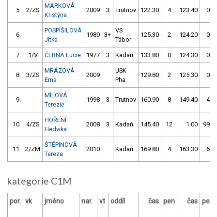
MARKOVÁ
5.
2/ZS
2009
3
Trutnov
122.30
4
123.40
0
Kristýna
POSPÍŠILOVÁ
VS
6.
1989
3+
125.30
2
124.20
0
Jitka
Tábor
7.
1/V
ČERNÁ Lucie
1977
3
Kadaň
133.80
0
124.30
0
MRÁZOVÁ
USK
8.
3/ZS
2009
129.80
2
125.30
0
Ema
Pha
MÍLOVÁ
9.
1998
3
Trutnov
160.90
8
149.40
4
Terezie
HOŘENÍ
10.
4/ZS
2008
3
Kadaň
145.40
12
1.00
999
Hedvika
ŠTĚPINOVÁ
11.
2/ZM
2010
Kadaň
169.80
4
163.30
6
Tereza
kategorie C1M
por.
vk
jméno
nar.
vt
oddíl
čas
pen
čas
pen