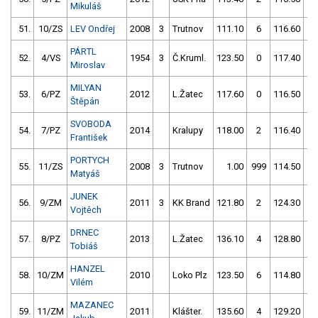
Mikuláš
51.
10/ZS
LEV Ondřej
2008
3
Trutnov
111.10
6
116.60
6
PÁRTL
52.
4/VS
1954
3
Č.Kruml.
123.50
0
117.40
0
Miroslav
MILYAN
53.
6/PZ
2012
L.Žatec
117.60
0
116.50
4
Štěpán
SVOBODA
54.
7/PZ
2014
Kralupy
118.00
2
116.40
2
František
PORTYCH
55.
11/ZS
2008
3
Trutnov
1.00
999
114.50
8
Matyáš
JUNEK
56.
9/ZM
2011
3
KK Brand
121.80
2
124.30
2
Vojtěch
DRNEC
57.
8/PZ
2013
L.Žatec
136.10
4
128.80
0
Tobiáš
HANZEL
58.
10/ZM
2010
Loko Plz
123.50
6
114.80
5
Vilém
MAZANEC
59.
11/ZM
2011
Klášter.
135.60
4
129.20
2