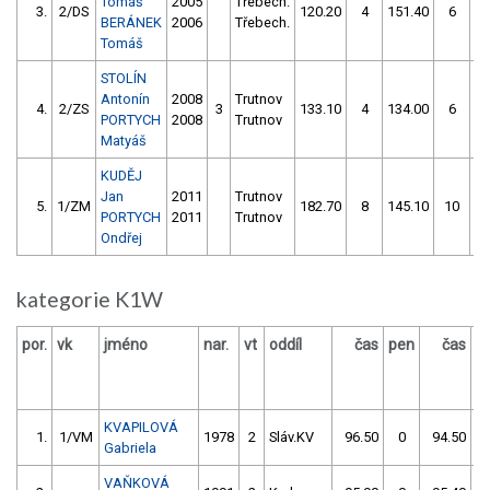
Tomáš
2005
Třebech.
3.
2/DS
120.20
4
151.40
6
BERÁNEK
2006
Třebech.
Tomáš
STOLÍN
Antonín
2008
Trutnov
4.
2/ZS
3
133.10
4
134.00
6
PORTYCH
2008
Trutnov
Matyáš
KUDĚJ
Jan
2011
Trutnov
5.
1/ZM
182.70
8
145.10
10
PORTYCH
2011
Trutnov
Ondřej
kategorie K1W
por.
vk
jméno
nar.
vt
oddíl
čas
pen
čas
p
KVAPILOVÁ
1.
1/VM
1978
2
Sláv.KV
96.50
0
94.50
Gabriela
VAŇKOVÁ