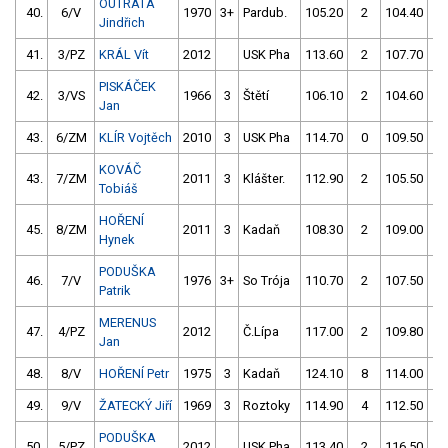
OUTRATA
40.
6/V
1970
3+
Pardub.
105.20
2
104.40
2
Jindřich
41.
3/PZ
KRÁL Vít
2012
USK Pha
113.60
2
107.70
0
PISKÁČEK
42.
3/VS
1966
3
Štětí
106.10
2
104.60
6
Jan
43.
6/ZM
KLÍR Vojtěch
2010
3
USK Pha
114.70
0
109.50
0
KOVÁČ
43.
7/ZM
2011
3
Klášter.
112.90
2
105.50
4
Tobiáš
HOŘENÍ
45.
8/ZM
2011
3
Kadaň
108.30
2
109.00
2
Hynek
PODUŠKA
46.
7/V
1976
3+
So Trója
110.70
2
107.50
4
Patrik
MERENUS
47.
4/PZ
2012
Č.Lípa
117.00
2
109.80
2
Jan
48.
8/V
HOŘENÍ Petr
1975
3
Kadaň
124.10
8
114.00
0
49.
9/V
ŽATECKÝ Jiří
1969
3
Roztoky
114.90
4
112.50
2
PODUŠKA
50.
5/PZ
2012
USK Pha
113.40
2
116.50
2