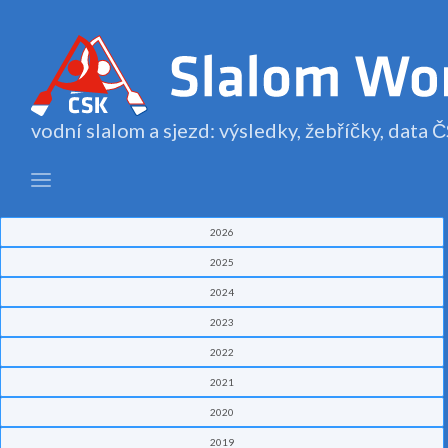
vodní slalom a sjezd: výsledky, žebříčky, data
2026
2025
2024
2023
2022
2021
2020
2019