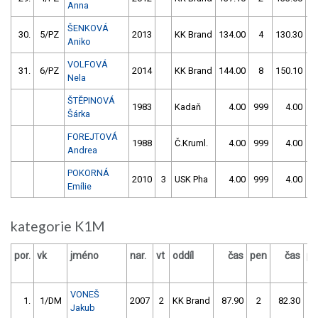
Anna
ŠENKOVÁ
30.
5/PZ
2013
KK Brand
134.00
4
130.30
5
Aniko
VOLFOVÁ
31.
6/PZ
2014
KK Brand
144.00
8
150.10
Nela
ŠTĚPINOVÁ
1983
Kadaň
4.00
999
4.00
9
Šárka
FOREJTOVÁ
1988
Č.Kruml.
4.00
999
4.00
9
Andrea
POKORNÁ
2010
3
USK Pha
4.00
999
4.00
9
Emílie
kategorie K1M
por.
vk
jméno
nar.
vt
oddíl
čas
pen
čas
pe
VONEŠ
1.
1/DM
2007
2
KK Brand
87.90
2
82.30
0
Jakub