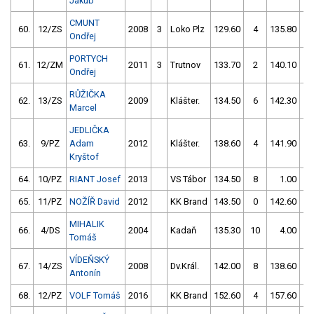
Jakub
CMUNT
60.
12/ZS
2008
3
Loko Plz
129.60
4
135.80
1
Ondřej
PORTYCH
61.
12/ZM
2011
3
Trutnov
133.70
2
140.10
8
Ondřej
RŮŽIČKA
62.
13/ZS
2009
Klášter.
134.50
6
142.30
8
Marcel
JEDLIČKA
63.
9/PZ
Adam
2012
Klášter.
138.60
4
141.90
0
Kryštof
64.
10/PZ
RIANT Josef
2013
VS Tábor
134.50
8
1.00
99
65.
11/PZ
NOŽÍŘ David
2012
KK Brand
143.50
0
142.60
0
MIHALIK
66.
4/DS
2004
Kadaň
135.30
10
4.00
99
Tomáš
VÍDEŇSKÝ
67.
14/ZS
2008
Dv.Král.
142.00
8
138.60
1
Antonín
68.
12/PZ
VOLF Tomáš
2016
KK Brand
152.60
4
157.60
2