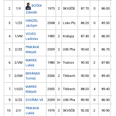
BOČEK
2.
1/V
1975
2
SKVSČB
87.70
0
86.00
0
Zdeněk
HANZEL
3.
1/ZS
2008
2
Loko Plz
86.20
0
85.50
2
Jáchym
VOVES
4.
1/VM
1985
2
Kralupy
87.40
2
86.30
0
Ladislav
PINKAVA
5.
2/ZS
2009
2
USK Pha
90.60
2
86.70
0
Matyáš
MAREK
6.
2/VM
1980
3+
Trutnov
90.50
2
87.80
0
Lukáš
BERÁNEK
7.
2/DM
2006
2
Třebech.
90.00
0
89.40
0
Tomáš
MAREK
7.
1/U23
2003
2
Třebech.
88.20
4
89.40
0
Matyáš
9.
3/ZS
DVOŘÁK Vít
2009
3+
USK Pha
89.90
0
86.90
4
PINKAVA
10.
2/V
1976
2
SKVSČB
92.00
2
90.90
0
Lukáš