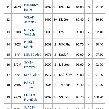
POKORNÝ
11.
4/ZS
2009
3+
USK Pha
91.00
0
91.60
5
Daniel
VOLÁK
12.
1990
3+
Klášter.
89.40
2
89.30
2
Jaroslav
SLAVÍK
13.
1/DS
2005
3+
Frol
99.00
2
92.10
0
Vojtěch
PETŘÍK
14.
5/ZS
2008
2
USK Pha
90.70
4
90.40
2
Marek
15.
3/V
NĚMEC Aleš
1976
2
Kadaň
92.60
0
97.20
0
SYNEK
16.
3/DM
2007
2
L.Žatec
96.60
0
92.90
0
Přemysl
17.
4/V
MÍKA Viktor
1977
3+
SKŽižkov
92.00
2
91.80
2
HANUŠ
18.
2/DS
2005
2
Třebech.
93.40
2
91.90
2
Tomáš
FABIAN
19.
6/ZS
2009
3+
VS Ostr.
93.70
2
100.70
2
František
SLÁDEK