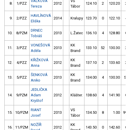
VÁLKOVÁ
VS
8.
1/PZZ
2012
124.10
2
120.20
2
Tereza
Tábor
HAVLÍNOVÁ
9.
2/PZZ
2014
Kralupy
123.70
0
122.10
4
Eliška
DRNEC
10.
8/PZM
2013
L.Žatec
136.10
4
128.80
0
Tobiáš
VONEŠOVÁ
KK
11.
3/PZZ
2013
133.10
52
130.30
2
Adéla
Brand
KŘIŽKOVÁ
KK
12.
4/PZZ
2012
137.10
2
133.60
2
Anna
Brand
ŠENKOVÁ
KK
13.
5/PZZ
2013
134.00
4
130.30
50
Aniko
Brand
JEDLIČKA
14.
9/PZM
Adam
2012
Klášter.
138.60
4
141.90
0
Kryštof
RIANT
VS
15.
10/PZM
2013
134.50
8
1.00
999
Josef
Tábor
NOŽÍŘ
KK
16.
11/PZM
2012
143.50
0
142.60
0