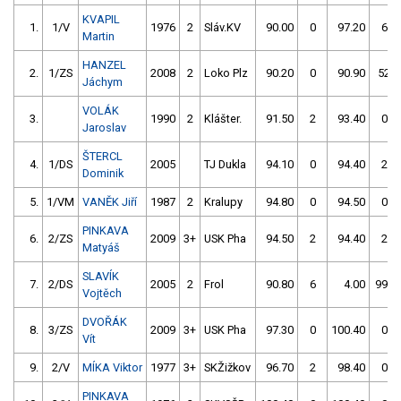
KVAPIL
1.
1/V
1976
2
Sláv.KV
90.00
0
97.20
6
Martin
HANZEL
2.
1/ZS
2008
2
Loko Plz
90.20
0
90.90
52
Jáchym
VOLÁK
3.
1990
2
Klášter.
91.50
2
93.40
0
Jaroslav
ŠTERCL
4.
1/DS
2005
TJ Dukla
94.10
0
94.40
2
Dominik
5.
1/VM
VANĚK Jiří
1987
2
Kralupy
94.80
0
94.50
0
PINKAVA
6.
2/ZS
2009
3+
USK Pha
94.50
2
94.40
2
Matyáš
SLAVÍK
7.
2/DS
2005
2
Frol
90.80
6
4.00
999
Vojtěch
DVOŘÁK
8.
3/ZS
2009
3+
USK Pha
97.30
0
100.40
0
Vít
9.
2/V
MÍKA Viktor
1977
3+
SKŽižkov
96.70
2
98.40
0
PINKAVA