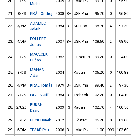
20.
7/ZS
2009
3
Loko Plz
99.10
0
95.90
0
Michal
21.
8/ZS
KRÁL Ondřej
2008
3+
USK Pha
96.20
0
96.80
0
ADAMEC
22.
3/VM
1984
3+
Kralupy
98.70
4
97.20
0
Jakub
POLLERT
23.
4/DM
2007
3+
USK Pha
108.60
2
98.90
0
Jonáš
MACEČEK
24.
1/VS
1962
Hubertus
99.20
0
4.00
99
Dušan
MANAS
25.
3/DS
2004
Kadaň
106.20
0
100.88
0
Adam
26.
4/VM
KRÁL Tomáš
1979
3+
USK Pha
99.40
2
97.30
6
27.
2/VS
PAVLÍK Jiří
1964
3+
Třebech.
102.20
0
104.10
0
BUDÁK
28.
2/U23
2003
3
Kadaň
102.70
4
100.50
2
David
29.
1/PZ
BECK Hynek
2012
L.Žatec
106.20
0
102.60
0
29.
5/DM
TESAŘ Petr
2006
3+
Loko Plz
1.00
999
102.60
0