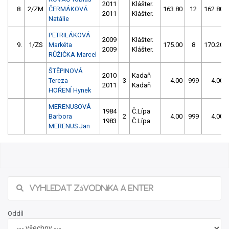
2011
Klášter.
8.
2/ZM
ČERMÁKOVÁ
163.80
12
162.80
2011
Klášter.
Natálie
PETRILÁKOVÁ
2009
Klášter.
9.
1/ZS
Markéta
175.00
8
170.20
2009
Klášter.
RŮŽIČKA Marcel
ŠTĚPINOVÁ
2010
Kadaň
Tereza
3
4.00
999
4.00
2011
Kadaň
HOŘENÍ Hynek
MERENUSOVÁ
1984
Č.Lípa
Barbora
2
4.00
999
4.00
1983
Č.Lípa
MERENUS Jan
Oddíl