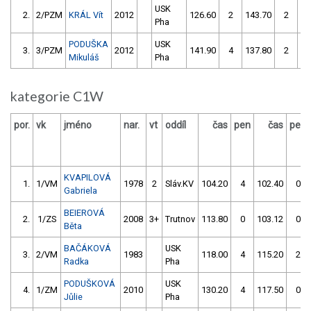
USK
2.
2/PZM
KRÁL Vít
2012
126.60
2
143.70
2
Pha
PODUŠKA
USK
3.
3/PZM
2012
141.90
4
137.80
2
Mikuláš
Pha
kategorie C1W
por.
vk
jméno
nar.
vt
oddíl
čas
pen
čas
pen
KVAPILOVÁ
1.
1/VM
1978
2
Sláv.KV
104.20
4
102.40
0
Gabriela
BEIEROVÁ
2.
1/ZS
2008
3+
Trutnov
113.80
0
103.12
0
Běta
BAČÁKOVÁ
USK
3.
2/VM
1983
118.00
4
115.20
2
Radka
Pha
PODUŠKOVÁ
USK
4.
1/ZM
2010
130.20
4
117.50
0
Jůlie
Pha