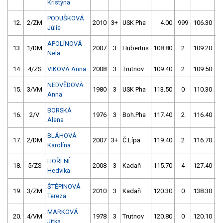
Kristýna
PODUŠKOVÁ
12.
2/ZM
2010
3+
USK Pha
4.00
999
106.30
Jůlie
APOLÍNOVÁ
13.
1/DM
2007
3
Hubertus
108.80
2
109.20
Nela
14.
4/ZS
VIKOVÁ Anna
2008
3
Trutnov
109.40
2
109.50
NEDVĚDOVÁ
15.
3/VM
1980
3
USK Pha
113.50
0
110.30
Anna
BORSKÁ
16.
2/V
1976
3
Boh.Pha
117.40
2
116.40
Alena
BLÁHOVÁ
17.
2/DM
2007
3+
Č.Lípa
119.40
2
116.70
Karolína
HOŘENÍ
18.
5/ZS
2008
3
Kadaň
115.70
4
127.40
Hedvika
ŠTĚPINOVÁ
19.
3/ZM
2010
3
Kadaň
120.30
0
138.30
Tereza
MARKOVÁ
20.
4/VM
1978
3
Trutnov
120.80
0
120.10
Jitka