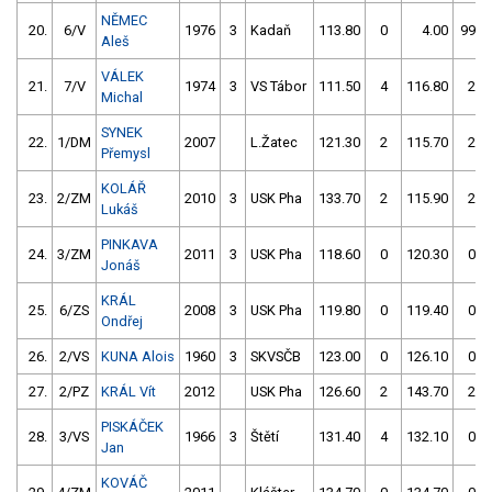
NĚMEC
20.
6/V
1976
3
Kadaň
113.80
0
4.00
999
Aleš
VÁLEK
21.
7/V
1974
3
VS Tábor
111.50
4
116.80
2
Michal
SYNEK
22.
1/DM
2007
L.Žatec
121.30
2
115.70
2
Přemysl
KOLÁŘ
23.
2/ZM
2010
3
USK Pha
133.70
2
115.90
2
Lukáš
PINKAVA
24.
3/ZM
2011
3
USK Pha
118.60
0
120.30
0
Jonáš
KRÁL
25.
6/ZS
2008
3
USK Pha
119.80
0
119.40
0
Ondřej
26.
2/VS
KUNA Alois
1960
3
SKVSČB
123.00
0
126.10
0
27.
2/PZ
KRÁL Vít
2012
USK Pha
126.60
2
143.70
2
PISKÁČEK
28.
3/VS
1966
3
Štětí
131.40
4
132.10
0
Jan
KOVÁČ