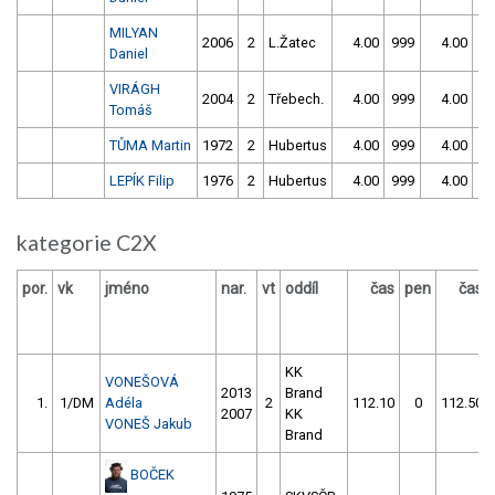
MILYAN
2006
2
L.Žatec
4.00
999
4.00
99
Daniel
VIRÁGH
2004
2
Třebech.
4.00
999
4.00
99
Tomáš
TŮMA Martin
1972
2
Hubertus
4.00
999
4.00
99
LEPÍK Filip
1976
2
Hubertus
4.00
999
4.00
99
kategorie C2X
por.
vk
jméno
nar.
vt
oddíl
čas
pen
čas
KK
VONEŠOVÁ
2013
Brand
1.
1/DM
Adéla
2
112.10
0
112.50
2007
KK
VONEŠ Jakub
Brand
BOČEK