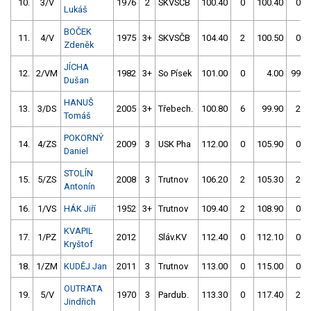
10.
3/V
1976
2
SKVSČB
100.40
0
100.40
0
Lukáš
BOČEK
11.
4/V
1975
3+
SKVSČB
104.40
2
100.50
0
Zdeněk
JÍCHA
12.
2/VM
1982
3+
So Písek
101.00
0
4.00
999
Dušan
HANUŠ
13.
3/DS
2005
3+
Třebech.
100.80
6
99.90
2
Tomáš
POKORNÝ
14.
4/ZS
2009
3
USK Pha
112.00
0
105.90
0
Daniel
STOLÍN
15.
5/ZS
2008
3
Trutnov
106.20
2
105.30
2
Antonín
16.
1/VS
HÁK Jiří
1952
3+
Trutnov
109.40
2
108.90
0
KVAPIL
17.
1/PZ
2012
Sláv.KV
112.40
0
112.10
0
Kryštof
18.
1/ZM
KUDĚJ Jan
2011
3
Trutnov
113.00
0
115.00
0
OUTRATA
19.
5/V
1970
3
Pardub.
113.30
0
117.40
2
Jindřich