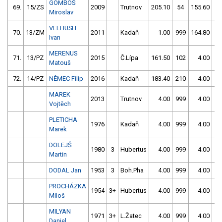
GOMBOŠ
69.
15/ZS
2009
Trutnov
205.10
54
155.60
1
Miroslav
VELHUSH
70.
13/ZM
2011
Kadaň
1.00
999
164.80
6
Ivan
MERENUS
71.
13/PZ
2015
Č.Lípa
161.50
102
4.00
99
Matouš
72.
14/PZ
NĚMEC Filip
2016
Kadaň
183.40
210
4.00
99
MAREK
2013
Trutnov
4.00
999
4.00
99
Vojtěch
PLETICHA
1976
Kadaň
4.00
999
4.00
99
Marek
DOLEJŠ
1980
3
Hubertus
4.00
999
4.00
99
Martin
DODAL Jan
1953
3
Boh.Pha
4.00
999
4.00
99
PROCHÁZKA
1954
3+
Hubertus
4.00
999
4.00
99
Miloš
MILYAN
1971
3+
L.Žatec
4.00
999
4.00
99
Daniel