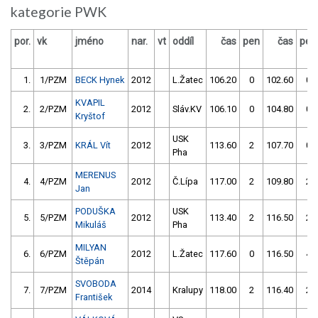
kategorie PWK
por.
vk
jméno
nar.
vt
oddíl
čas
pen
čas
pen
1.
1/PZM
BECK Hynek
2012
L.Žatec
106.20
0
102.60
0
KVAPIL
2.
2/PZM
2012
Sláv.KV
106.10
0
104.80
0
Kryštof
USK
3.
3/PZM
KRÁL Vít
2012
113.60
2
107.70
0
Pha
MERENUS
4.
4/PZM
2012
Č.Lípa
117.00
2
109.80
2
Jan
PODUŠKA
USK
5.
5/PZM
2012
113.40
2
116.50
2
Mikuláš
Pha
MILYAN
6.
6/PZM
2012
L.Žatec
117.60
0
116.50
4
Štěpán
SVOBODA
7.
7/PZM
2014
Kralupy
118.00
2
116.40
2
František