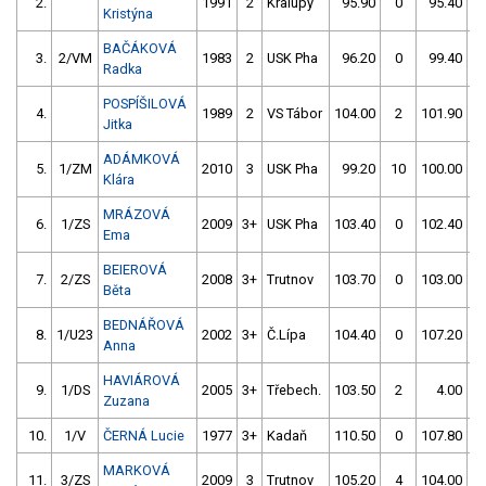
2.
1991
2
Kralupy
95.90
0
95.40
Kristýna
BAČÁKOVÁ
3.
2/VM
1983
2
USK Pha
96.20
0
99.40
Radka
POSPÍŠILOVÁ
4.
1989
2
VS Tábor
104.00
2
101.90
Jitka
ADÁMKOVÁ
5.
1/ZM
2010
3
USK Pha
99.20
10
100.00
Klára
MRÁZOVÁ
6.
1/ZS
2009
3+
USK Pha
103.40
0
102.40
Ema
BEIEROVÁ
7.
2/ZS
2008
3+
Trutnov
103.70
0
103.00
Běta
BEDNÁŘOVÁ
8.
1/U23
2002
3+
Č.Lípa
104.40
0
107.20
Anna
HAVIÁROVÁ
9.
1/DS
2005
3+
Třebech.
103.50
2
4.00
9
Zuzana
10.
1/V
ČERNÁ Lucie
1977
3+
Kadaň
110.50
0
107.80
MARKOVÁ
11.
3/ZS
2009
3
Trutnov
105.20
4
104.00