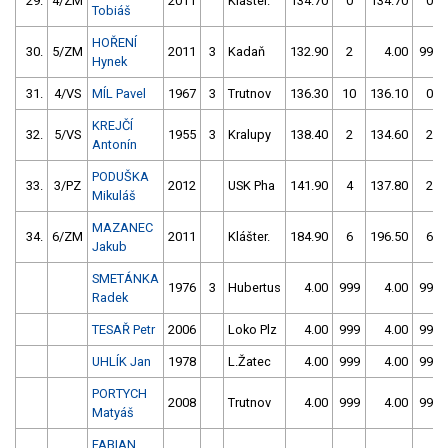
29.
4/ZM
2011
Klášter.
134.70
0
134.70
0
Tobiáš
HOŘENÍ
30.
5/ZM
2011
3
Kadaň
132.90
2
4.00
999
Hynek
31.
4/VS
MÍL Pavel
1967
3
Trutnov
136.30
10
136.10
0
KREJČÍ
32.
5/VS
1955
3
Kralupy
138.40
2
134.60
2
Antonín
PODUŠKA
33.
3/PZ
2012
USK Pha
141.90
4
137.80
2
Mikuláš
MAZANEC
34.
6/ZM
2011
Klášter.
184.90
6
196.50
6
Jakub
SMETÁNKA
1976
3
Hubertus
4.00
999
4.00
999
Radek
TESAŘ Petr
2006
Loko Plz
4.00
999
4.00
999
UHLÍK Jan
1978
L.Žatec
4.00
999
4.00
999
PORTYCH
2008
Trutnov
4.00
999
4.00
999
Matyáš
FABIAN