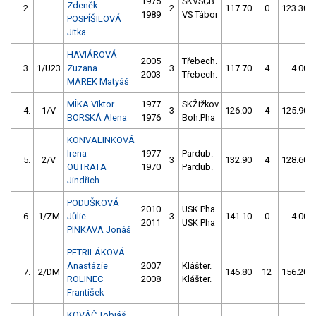
1975
SKVSČB
Zdeněk
2.
2
117.70
0
123.30
1989
VS Tábor
POSPÍŠILOVÁ
Jitka
HAVIÁROVÁ
2005
Třebech.
3.
1/U23
Zuzana
3
117.70
4
4.00
2003
Třebech.
MAREK Matyáš
MÍKA Viktor
1977
SKŽižkov
4.
1/V
3
126.00
4
125.90
BORSKÁ Alena
1976
Boh.Pha
KONVALINKOVÁ
Irena
1977
Pardub.
5.
2/V
3
132.90
4
128.60
OUTRATA
1970
Pardub.
Jindřich
PODUŠKOVÁ
2010
USK Pha
6.
1/ZM
Jůlie
3
141.10
0
4.00
2011
USK Pha
PINKAVA Jonáš
PETRILÁKOVÁ
Anastázie
2007
Klášter.
7.
2/DM
146.80
12
156.20
ROLINEC
2008
Klášter.
František
KOVÁČ Tobiáš