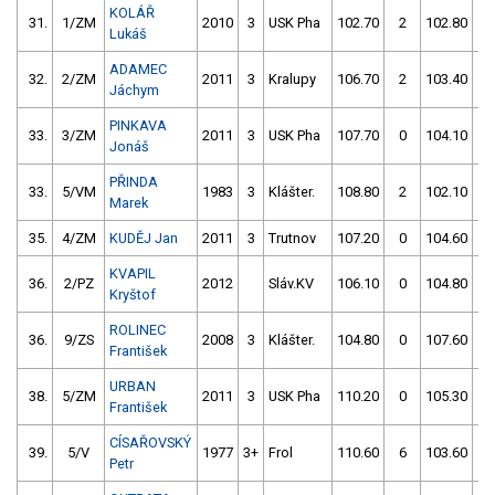
KOLÁŘ
31.
1/ZM
2010
3
USK Pha
102.70
2
102.80
0
Lukáš
ADAMEC
32.
2/ZM
2011
3
Kralupy
106.70
2
103.40
0
Jáchym
PINKAVA
33.
3/ZM
2011
3
USK Pha
107.70
0
104.10
0
Jonáš
PŘINDA
33.
5/VM
1983
3
Klášter.
108.80
2
102.10
2
Marek
35.
4/ZM
KUDĚJ Jan
2011
3
Trutnov
107.20
0
104.60
0
KVAPIL
36.
2/PZ
2012
Sláv.KV
106.10
0
104.80
0
Kryštof
ROLINEC
36.
9/ZS
2008
3
Klášter.
104.80
0
107.60
0
František
URBAN
38.
5/ZM
2011
3
USK Pha
110.20
0
105.30
0
František
CÍSAŘOVSKÝ
39.
5/V
1977
3+
Frol
110.60
6
103.60
2
Petr