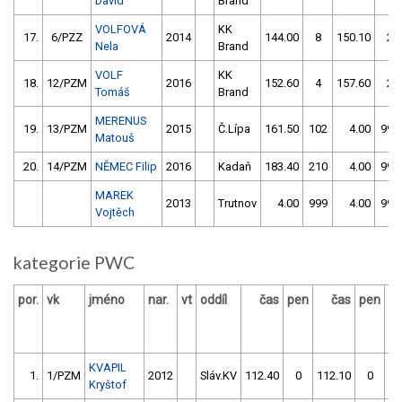
David
Brand
VOLFOVÁ
KK
17.
6/PZZ
2014
144.00
8
150.10
2
Nela
Brand
VOLF
KK
18.
12/PZM
2016
152.60
4
157.60
2
Tomáš
Brand
MERENUS
19.
13/PZM
2015
Č.Lípa
161.50
102
4.00
999
Matouš
20.
14/PZM
NĚMEC Filip
2016
Kadaň
183.40
210
4.00
999
MAREK
2013
Trutnov
4.00
999
4.00
999
Vojtěch
kategorie PWC
por.
vk
jméno
nar.
vt
oddíl
čas
pen
čas
pen
vý
KVAPIL
1.
1/PZM
2012
Sláv.KV
112.40
0
112.10
0
Kryštof