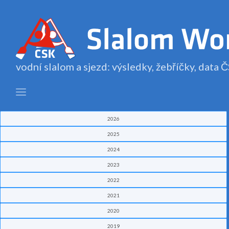
vodní slalom a sjezd: výsledky, žebříčky, data
2026
2025
2024
2023
2022
2021
2020
2019