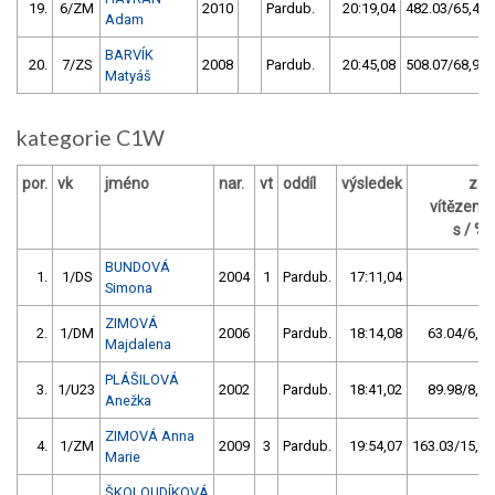
19.
6/ZM
2010
Pardub.
20:19,04
482.03/65,4
Adam
BARVÍK
20.
7/ZS
2008
Pardub.
20:45,08
508.07/68,9
Matyáš
kategorie C1W
por.
vk
jméno
nar.
vt
oddíl
výsledek
za
vítězem
s / %
BUNDOVÁ
1.
1/DS
2004
1
Pardub.
17:11,04
Simona
ZIMOVÁ
2.
1/DM
2006
Pardub.
18:14,08
63.04/6,1
Majdalena
PLÁŠILOVÁ
3.
1/U23
2002
Pardub.
18:41,02
89.98/8,7
Anežka
ZIMOVÁ Anna
4.
1/ZM
2009
3
Pardub.
19:54,07
163.03/15,8
Marie
ŠKOLOUDÍKOVÁ