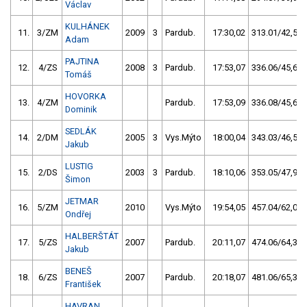
Václav
KULHÁNEK
11.
3/ZM
2009
3
Pardub.
17:30,02
313.01/42,5
Adam
PAJTINA
12.
4/ZS
2008
3
Pardub.
17:53,07
336.06/45,6
Tomáš
HOVORKA
13.
4/ZM
Pardub.
17:53,09
336.08/45,6
Dominik
SEDLÁK
14.
2/DM
2005
3
Vys.Mýto
18:00,04
343.03/46,5
Jakub
LUSTIG
15.
2/DS
2003
3
Pardub.
18:10,06
353.05/47,9
Šimon
JETMAR
16.
5/ZM
2010
Vys.Mýto
19:54,05
457.04/62,0
Ondřej
HALBERŠTÁT
17.
5/ZS
2007
Pardub.
20:11,07
474.06/64,3
Jakub
BENEŠ
18.
6/ZS
2007
Pardub.
20:18,07
481.06/65,3
František
HAVRAN