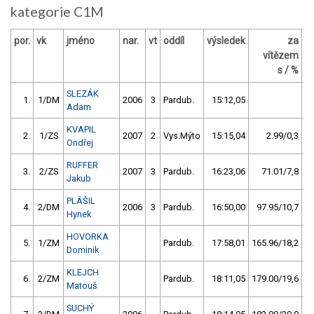
kategorie C1M
por.
vk
jméno
nar.
vt
oddíl
výsledek
za
b
vítězem
s / %
SLEZÁK
1.
1/DM
2006
3
Pardub.
15:12,05
Adam
KVAPIL
2.
1/ZS
2007
2
Vys.Mýto
15:15,04
2.99/0,3
Ondřej
RUFFER
3.
2/ZS
2007
3
Pardub.
16:23,06
71.01/7,8
Jakub
PLÁŠIL
4.
2/DM
2006
3
Pardub.
16:50,00
97.95/10,7
Hynek
HOVORKA
5.
1/ZM
Pardub.
17:58,01
165.96/18,2
Dominik
KLEJCH
6.
2/ZM
Pardub.
18:11,05
179.00/19,6
Matouš
SUCHÝ