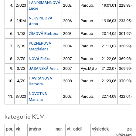
LANDSMANNOVÁ
4.
2/U23
2002
Pardub.
19:01,01
228.93/25
Lucie
NEKVINDOVÁ
5.
2/DM
2006
Pardub.
19:06,03
233.95/25
Anna
6.
1/DS
ZÍMOVÁ Barbora
2003
Pardub.
20:14,05
301.97/33
POZNEROVÁ
7.
2/DS
2004
Pardub.
21:11,07
358.99/39
Magdalena
8.
2/ZS
NOVÁ Eliška
2007
Pardub.
21:22,06
369.98/40
9.
3/ZS
JASANSKÁ Anna
2007
Vys.Mýto
21:22,07
369.99/40
HAVRANOVÁ
10.
4/ZS
2008
Pardub.
21:23,06
370.98/40
Barbora
NOVOTNÁ
11.
3/U23
2002
Pardub.
22:14,09
422.01/46
Mariana
kategorie K1M
por.
vk
jméno
nar.
vt
oddíl
výsledek
za
vítězem