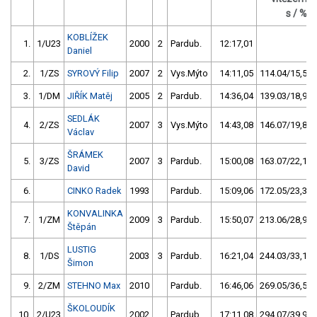
s / %
KOBLÍŽEK
1.
1/U23
2000
2
Pardub.
12:17,01
Daniel
2.
1/ZS
SYROVÝ Filip
2007
2
Vys.Mýto
14:11,05
114.04/15,5
3.
1/DM
JIŘÍK Matěj
2005
2
Pardub.
14:36,04
139.03/18,9
SEDLÁK
4.
2/ZS
2007
3
Vys.Mýto
14:43,08
146.07/19,8
Václav
ŠRÁMEK
5.
3/ZS
2007
3
Pardub.
15:00,08
163.07/22,1
David
6.
CINKO Radek
1993
Pardub.
15:09,06
172.05/23,3
KONVALINKA
7.
1/ZM
2009
3
Pardub.
15:50,07
213.06/28,9
Štěpán
LUSTIG
8.
1/DS
2003
3
Pardub.
16:21,04
244.03/33,1
Šimon
9.
2/ZM
STEHNO Max
2010
Pardub.
16:46,06
269.05/36,5
ŠKOLOUDÍK
10.
2/U23
2002
Pardub.
17:11,08
294.07/39,9