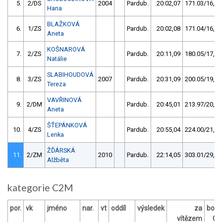
5.
2/DS
2004
Pardub.
20:02,07
171.03/16,6
Hana
BLAŽKOVÁ
6.
1/ZS
Pardub.
20:02,08
171.04/16,6
Aneta
KOŠNAROVÁ
7.
2/ZS
Pardub.
20:11,09
180.05/17,5
Natálie
SLABIHOUDOVÁ
8.
3/ZS
2007
Pardub.
20:31,09
200.05/19,4
Tereza
VAVŘINOVÁ
9.
2/DM
Pardub.
20:45,01
213.97/20,8
Aneta
ŠŤEPÁNKOVÁ
10.
4/ZS
Pardub.
20:55,04
224.00/21,7
Lenka
ŽĎÁRSKÁ
11.
2/ZM
2010
Pardub.
22:14,05
303.01/29,4
Alžběta
kategorie C2M
por.
vk
jméno
nar.
vt
oddíl
výsledek
za
body
vítězem
OČ