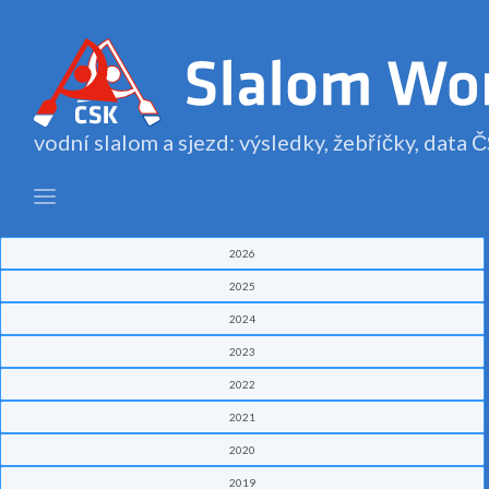
vodní slalom a sjezd: výsledky, žebříčky, data
2026
2025
2024
2023
2022
2021
2020
2019