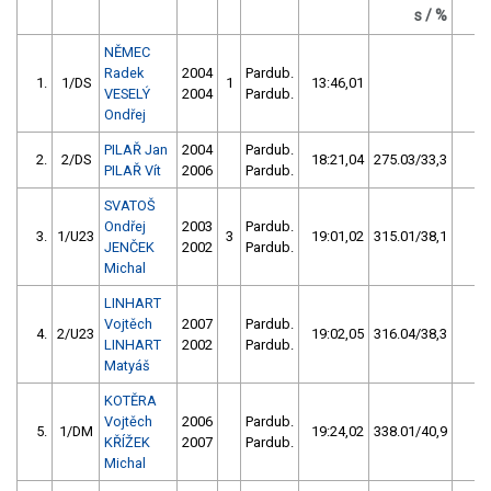
s / %
NĚMEC
Radek
2004
Pardub.
1.
1/DS
1
13:46,01
14
VESELÝ
2004
Pardub.
Ondřej
PILAŘ Jan
2004
Pardub.
2.
2/DS
18:21,04
275.03/33,3
6
PILAŘ Vít
2006
Pardub.
SVATOŠ
Ondřej
2003
Pardub.
3.
1/U23
3
19:01,02
315.01/38,1
5
JENČEK
2002
Pardub.
Michal
LINHART
Vojtěch
2007
Pardub.
4.
2/U23
19:02,05
316.04/38,3
4
LINHART
2002
Pardub.
Matyáš
KOTĚRA
Vojtěch
2006
Pardub.
5.
1/DM
19:24,02
338.01/40,9
3
KŘÍŽEK
2007
Pardub.
Michal