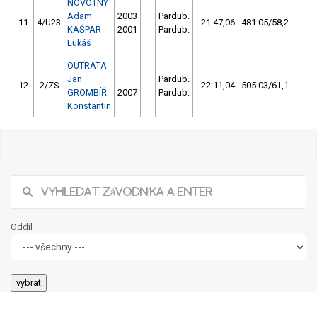
NOVOTNÝ
Adam
2003
Pardub.
11.
4/U23
21:47,06
481.05/58,2
0
KAŠPAR
2001
Pardub.
Lukáš
OUTRATA
Jan
Pardub.
12.
2/ZS
22:11,04
505.03/61,1
0
GROMBÍŘ
2007
Pardub.
Konstantin
Oddíl