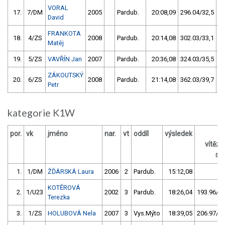
VORAL
17.
7/DM
2005
Pardub.
20:08,09
296.04/32,5
David
FRANKOTA
18.
4/ZS
2008
Pardub.
20:14,08
302.03/33,1
Matěj
19.
5/ZS
VAVŘÍN Jan
2007
Pardub.
20:36,08
324.03/35,5
ZÁKOUTSKÝ
20.
6/ZS
2008
Pardub.
21:14,08
362.03/39,7
Petr
kategorie K1W
por.
vk
jméno
nar.
vt
oddíl
výsledek
vítěz
s /
1.
1/DM
ŽĎÁRSKÁ Laura
2006
2
Pardub.
15:12,08
KOTĚROVÁ
2.
1/U23
2002
3
Pardub.
18:26,04
193.96/21
Terezka
3.
1/ZS
HOLUBOVÁ Nela
2007
3
Vys.Mýto
18:39,05
206.97/22