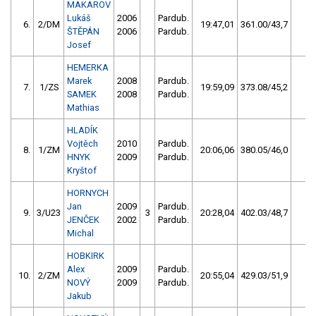
MAKAROV
Lukáš
2006
Pardub.
6.
2/DM
19:47,01
361.00/43,7
2
ŠTĚPÁN
2006
Pardub.
Josef
HEMERKA
Marek
2008
Pardub.
7.
1/ZS
19:59,09
373.08/45,2
1
SAMEK
2008
Pardub.
Mathias
HLADÍK
Vojtěch
2010
Pardub.
8.
1/ZM
20:06,06
380.05/46,0
0
HNYK
2009
Pardub.
Kryštof
HORNYCH
Jan
2009
Pardub.
9.
3/U23
3
20:28,04
402.03/48,7
0
JENČEK
2002
Pardub.
Michal
HOBKIRK
Alex
2009
Pardub.
10.
2/ZM
20:55,04
429.03/51,9
0
NOVÝ
2009
Pardub.
Jakub