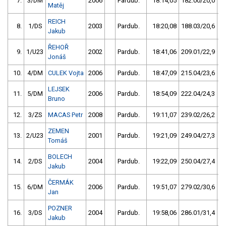
7.
3/DM
2006
Pardub.
18:14,05
182.00/20,0
Matěj
REICH
8.
1/DS
2003
Pardub.
18:20,08
188.03/20,6
Jakub
ŘEHOŘ
9.
1/U23
2002
Pardub.
18:41,06
209.01/22,9
Jonáš
10.
4/DM
CULEK Vojta
2006
Pardub.
18:47,09
215.04/23,6
LEJSEK
11.
5/DM
2006
Pardub.
18:54,09
222.04/24,3
Bruno
12.
3/ZS
MACAS Petr
2008
Pardub.
19:11,07
239.02/26,2
ZEMEN
13.
2/U23
2001
Pardub.
19:21,09
249.04/27,3
Tomáš
BOLECH
14.
2/DS
2004
Pardub.
19:22,09
250.04/27,4
Jakub
ČERMÁK
15.
6/DM
2006
Pardub.
19:51,07
279.02/30,6
Jan
POZNER
16.
3/DS
2004
Pardub.
19:58,06
286.01/31,4
Jakub