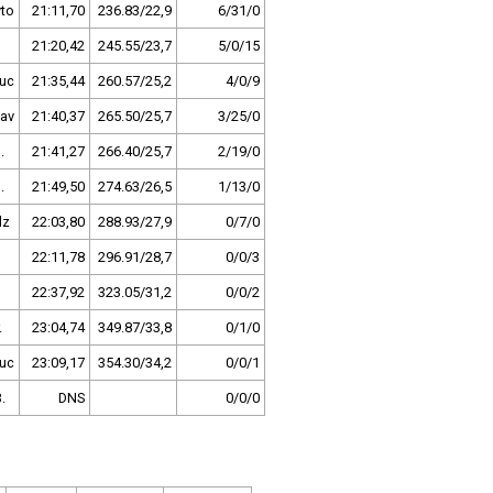
to
21:11,70
236.83/22,9
6/31/0
21:20,42
245.55/23,7
5/0/15
uc
21:35,44
260.57/25,2
4/0/9
av
21:40,37
265.50/25,7
3/25/0
.
21:41,27
266.40/25,7
2/19/0
.
21:49,50
274.63/26,5
1/13/0
lz
22:03,80
288.93/27,9
0/7/0
22:11,78
296.91/28,7
0/0/3
22:37,92
323.05/31,2
0/0/2
.
23:04,74
349.87/33,8
0/1/0
uc
23:09,17
354.30/34,2
0/0/1
.
DNS
0/0/0