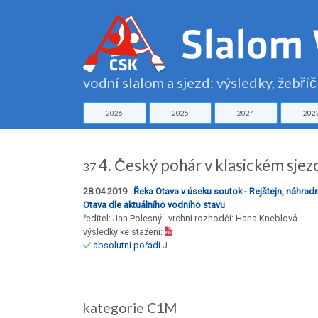
vodní slalom a sjezd: výsledky, žebří
2026
2025
2024
202
4. Český pohár v klasickém sje
37
28.04.2019
Řeka Otava v úseku soutok - Rejštejn, náhradní
Otava dle aktuálního vodního stavu
ředitel: Jan Polesný vrchní rozhodčí: Hana Kneblová
výsledky ke stažení:
absolutní pořadí
J
kategorie C1M