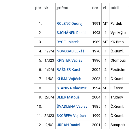
por.
vk
jméno
nar.
vt
oddíl
1.
ROLENC Ondřej
1991
MT
Pardub.
2.
SUCHÁNEK Daniel
1993
1
Vys.Mýto
3.
RYGEL Marek
1989
MT
KK Brno
4.
1/VM
NOVOSAD Lukáš
1976
1
Č.Kruml.
5.
1/U23
KRISTEK Václav
1996
1
Olomouc
6.
1/DM
RAŠNER Karel
2004
2
Postřelm
7.
1/DS
KLÍMA Vojtěch
2002
1
Č.Kruml.
8.
SLANINA Vladimír
1994
MT
L.Žatec
9.
2/DM
BEIER Matouš
2004
1
Trutnov
10.
ŠVADLENA Václav
1985
1
Č.Kruml.
11.
2/U23
SKOŘEPA Vojtěch
1999
1
Č.Kruml.
12.
2/DS
URBAN Daniel
2001
2
Šumperk