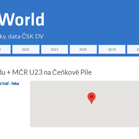
čky, data ČSK DV
3
2022
2021
2020
2019
2
zdu + MČR U23 na Čeňkově Pile
 trať - řeka