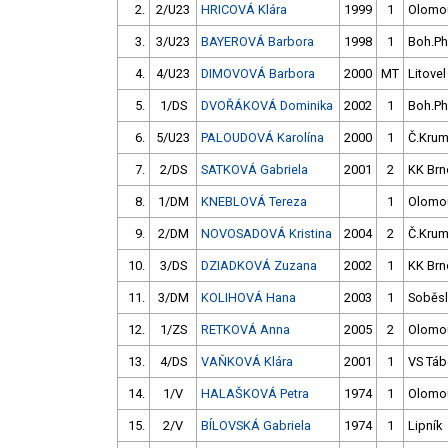
2.
2/U23
HRICOVÁ Klára
1999
1
Olomo
3.
3/U23
BAYEROVÁ Barbora
1998
1
Boh.P
4.
4/U23
DIMOVOVÁ Barbora
2000
MT
Litovel
5.
1/DS
DVOŘÁKOVÁ Dominika
2002
1
Boh.P
6.
5/U23
PALOUDOVÁ Karolína
2000
1
Č.Krum
7.
2/DS
SATKOVÁ Gabriela
2001
2
KK Brn
8.
1/DM
KNEBLOVÁ Tereza
1
Olomo
9.
2/DM
NOVOSADOVÁ Kristina
2004
2
Č.Krum
10.
3/DS
DZIADKOVÁ Zuzana
2002
1
KK Brn
11.
3/DM
KOLIHOVÁ Hana
2003
1
Soběsl
12.
1/ZS
RETKOVÁ Anna
2005
2
Olomo
13.
4/DS
VAŇKOVÁ Klára
2001
1
VS Táb
14.
1/V
HALAŠKOVÁ Petra
1974
1
Olomo
15.
2/V
BÍLOVSKÁ Gabriela
1974
1
Lipník