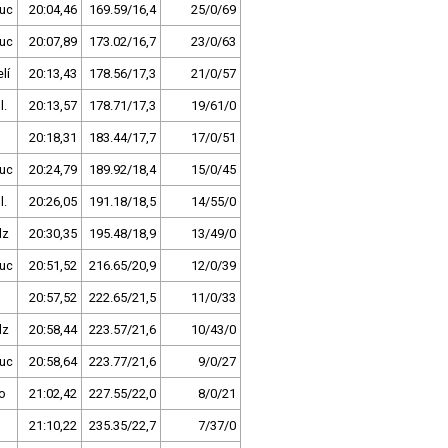
uc
20:04,46
169.59/16,4
25/0/69
uc
20:07,89
173.02/16,7
23/0/63
lí
20:13,43
178.56/17,3
21/0/57
l.
20:13,57
178.71/17,3
19/61/0
20:18,31
183.44/17,7
17/0/51
uc
20:24,79
189.92/18,4
15/0/45
l.
20:26,05
191.18/18,5
14/55/0
lz
20:30,35
195.48/18,9
13/49/0
uc
20:51,52
216.65/20,9
12/0/39
20:57,52
222.65/21,5
11/0/33
lz
20:58,44
223.57/21,6
10/43/0
uc
20:58,64
223.77/21,6
9/0/27
o
21:02,42
227.55/22,0
8/0/21
21:10,22
235.35/22,7
7/37/0