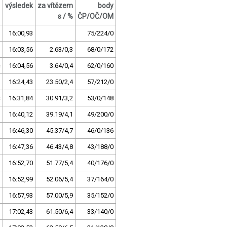
výsledek
za vítězem
body
s / %
ČP/OČ/OM
16:00,93
75/224/0
16:03,56
2.63/0,3
68/0/172
c
16:04,56
3.64/0,4
62/0/160
16:24,43
23.50/2,4
57/212/0
c
16:31,84
30.91/3,2
53/0/148
16:40,12
39.19/4,1
49/200/0
16:46,30
45.37/4,7
46/0/136
16:47,36
46.43/4,8
43/188/0
16:52,70
51.77/5,4
40/176/0
16:52,99
52.06/5,4
37/164/0
16:57,93
57.00/5,9
35/152/0
17:02,43
61.50/6,4
33/140/0