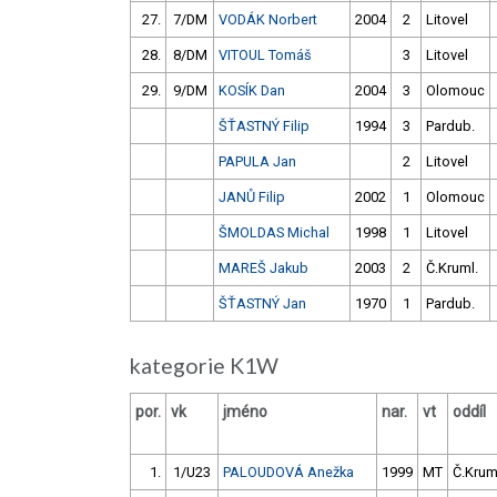
27.
7/DM
VODÁK Norbert
2004
2
Litovel
28.
8/DM
VITOUL Tomáš
3
Litovel
29.
9/DM
KOSÍK Dan
2004
3
Olomouc
ŠŤASTNÝ Filip
1994
3
Pardub.
PAPULA Jan
2
Litovel
JANŮ Filip
2002
1
Olomouc
ŠMOLDAS Michal
1998
1
Litovel
MAREŠ Jakub
2003
2
Č.Kruml.
ŠŤASTNÝ Jan
1970
1
Pardub.
kategorie K1W
por.
vk
jméno
nar.
vt
oddíl
1.
1/U23
PALOUDOVÁ Anežka
1999
MT
Č.Krum