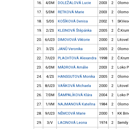
16.
4/DM
DOLEŽALOVÁ Lucie
2003
2
Olomo
17.
5/DM
RETKOVÁ Marie
2003
2
Olomo
18.
5/DS
KOŠÍKOVÁ Denisa
2002
1
SKVese
19.
2/ZS
KLEINOVÁ Štěpánka
2005
2
Č.Krum
20.
6/U23
DIMOVOVÁ Viktorie
2000
2
Litovel
21.
3/ZS
JANŮ Veronika
2005
2
Olomo
22.
7/U23
PLACHTOVÁ Alexandra
1998
2
Č.Krum
23.
6/DM
MÁDROVÁ Amálie
2003
2
Loko P
24.
4/ZS
HANSGUTOVÁ Monika
2005
2
Olomo
25.
8/U23
VAŇKOVÁ Michaela
2000
2
Litovel
26.
7/DM
ŠAMPALÍKOVÁ Klára
2004
2
Loko P
27.
1/VM
NAJMANOVÁ Kateřina
1984
2
Olomo
28.
9/U23
NĚMCOVÁ Marie
2000
1
KK Brn
29.
3/V
LACINOVÁ Leona
1974
2
Semily