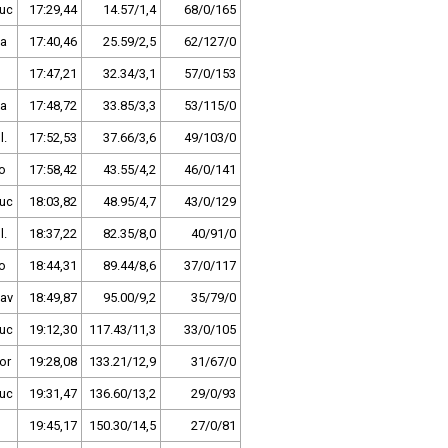
uc
17:29,44
14.57/1,4
68/0/165
ha
17:40,46
25.59/2,5
62/127/0
17:47,21
32.34/3,1
57/0/153
ha
17:48,72
33.85/3,3
53/115/0
l.
17:52,53
37.66/3,6
49/103/0
o
17:58,42
43.55/4,2
46/0/141
uc
18:03,82
48.95/4,7
43/0/129
l.
18:37,22
82.35/8,0
40/91/0
o
18:44,31
89.44/8,6
37/0/117
av
18:49,87
95.00/9,2
35/79/0
uc
19:12,30
117.43/11,3
33/0/105
or
19:28,08
133.21/12,9
31/67/0
uc
19:31,47
136.60/13,2
29/0/93
19:45,17
150.30/14,5
27/0/81