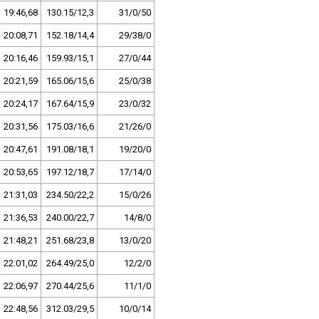
19:46,68
130.15/12,3
31/0/50
20:08,71
152.18/14,4
29/38/0
20:16,46
159.93/15,1
27/0/44
20:21,59
165.06/15,6
25/0/38
20:24,17
167.64/15,9
23/0/32
20:31,56
175.03/16,6
21/26/0
20:47,61
191.08/18,1
19/20/0
20:53,65
197.12/18,7
17/14/0
21:31,03
234.50/22,2
15/0/26
21:36,53
240.00/22,7
14/8/0
21:48,21
251.68/23,8
13/0/20
22:01,02
264.49/25,0
12/2/0
22:06,97
270.44/25,6
11/1/0
22:48,56
312.03/29,5
10/0/14