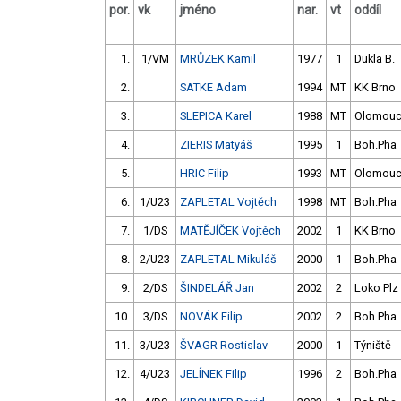
por.
vk
jméno
nar.
vt
oddíl
1.
1/VM
MRŮZEK Kamil
1977
1
Dukla B.
2.
SATKE Adam
1994
MT
KK Brno
3.
SLEPICA Karel
1988
MT
Olomou
4.
ZIERIS Matyáš
1995
1
Boh.Pha
5.
HRIC Filip
1993
MT
Olomou
6.
1/U23
ZAPLETAL Vojtěch
1998
MT
Boh.Pha
7.
1/DS
MATĚJÍČEK Vojtěch
2002
1
KK Brno
8.
2/U23
ZAPLETAL Mikuláš
2000
1
Boh.Pha
9.
2/DS
ŠINDELÁŘ Jan
2002
2
Loko Plz
10.
3/DS
NOVÁK Filip
2002
2
Boh.Pha
11.
3/U23
ŠVAGR Rostislav
2000
1
Týniště
12.
4/U23
JELÍNEK Filip
1996
2
Boh.Pha