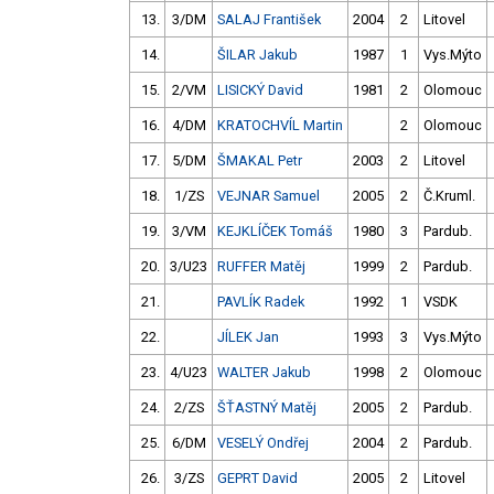
13.
3/DM
SALAJ František
2004
2
Litovel
14.
ŠILAR Jakub
1987
1
Vys.Mýto
15.
2/VM
LISICKÝ David
1981
2
Olomouc
16.
4/DM
KRATOCHVÍL Martin
2
Olomouc
17.
5/DM
ŠMAKAL Petr
2003
2
Litovel
18.
1/ZS
VEJNAR Samuel
2005
2
Č.Kruml.
19.
3/VM
KEJKLÍČEK Tomáš
1980
3
Pardub.
20.
3/U23
RUFFER Matěj
1999
2
Pardub.
21.
PAVLÍK Radek
1992
1
VSDK
22.
JÍLEK Jan
1993
3
Vys.Mýto
23.
4/U23
WALTER Jakub
1998
2
Olomouc
24.
2/ZS
ŠŤASTNÝ Matěj
2005
2
Pardub.
25.
6/DM
VESELÝ Ondřej
2004
2
Pardub.
26.
3/ZS
GEPRT David
2005
2
Litovel