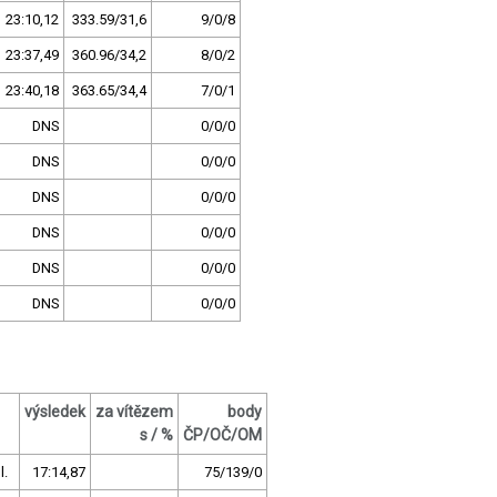
23:10,12
333.59/31,6
9/0/8
23:37,49
360.96/34,2
8/0/2
23:40,18
363.65/34,4
7/0/1
DNS
0/0/0
DNS
0/0/0
DNS
0/0/0
DNS
0/0/0
DNS
0/0/0
DNS
0/0/0
výsledek
za vítězem
body
s / %
ČP/OČ/OM
l.
17:14,87
75/139/0