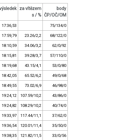
výsledek
za vítězem
body
s / %
ČP/OČ/OM
17:36,53
75/134/0
17:59,79
23.26/2,2
68/122/0
18:10,59
34.06/3,2
62/0/92
18:15,81
39.28/3,7
57/110/0
18:19,68
43.15/4,1
53/0/80
18:42,05
65.52/6,2
49/0/68
18:49,55
73.02/6,9
46/98/0
19:24,12
107.59/10,2
43/86/0
19:24,82
108.29/10,2
40/74/0
19:33,97
117.44/11,1
37/62/0
19:36,54
120.01/11,4
35/50/0
19:38,35
121.82/11,5
33/0/56