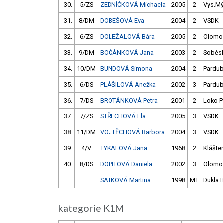
30.
5/ZS
ZEDNÍČKOVÁ Michaela
2005
2
Vys.Mý
31.
8/DM
DOBEŠOVÁ Eva
2004
2
VSDK
32.
6/ZS
DOLEŽALOVÁ Bára
2005
2
Olomo
33.
9/DM
BOČÁNKOVÁ Jana
2003
2
Soběsl
34.
10/DM
BUNDOVÁ Simona
2004
2
Pardub
35.
6/DS
PLÁŠILOVÁ Anežka
2002
3
Pardub
36.
7/DS
BROTÁNKOVÁ Petra
2001
2
Loko P
37.
7/ZS
STŘECHOVÁ Ela
2005
3
VSDK
38.
11/DM
VOJTĚCHOVÁ Barbora
2004
3
VSDK
39.
4/V
TYKALOVÁ Jana
1968
2
Klášter
40.
8/DS
DOPITOVÁ Daniela
2002
3
Olomo
SATKOVÁ Martina
1998
MT
Dukla B
kategorie K1M