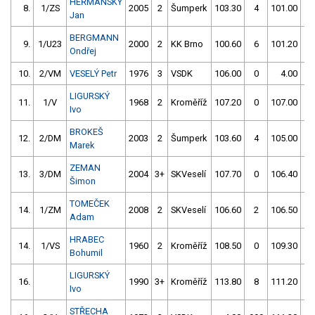
HEŘMANSKÝ
8.
1/ZS
2005
2
Šumperk
103.30
4
101.00
4
Jan
BERGMANN
9.
1/U23
2000
2
KK Brno
100.60
6
101.20
4
Ondřej
10.
2/VM
VESELÝ Petr
1976
3
VSDK
106.00
0
4.00
99
LIGURSKÝ
11.
1/V
1968
2
Kroměříž
107.20
0
107.00
0
Ivo
BROKEŠ
12.
2/DM
2003
2
Šumperk
103.60
4
105.00
1
Marek
ZEMAN
13.
3/DM
2004
3+
SKVeselí
107.70
0
106.40
4
Šimon
TOMEČEK
14.
1/ZM
2008
2
SKVeselí
106.60
2
106.50
2
Adam
HRABEC
14.
1/VS
1960
2
Kroměříž
108.50
0
109.30
2
Bohumil
LIGURSKÝ
16.
1990
3+
Kroměříž
113.80
8
111.20
0
Ivo
STŘECHA