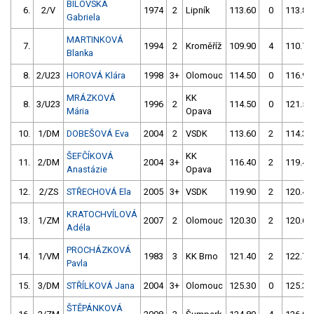
BÍLOVSKÁ
6.
2/V
1974
2
Lipník
113.60
0
113.80
Gabriela
MARTINKOVÁ
7.
1994
2
Kroměříž
109.90
4
110.70
Blanka
8.
2/U23
HOROVÁ Klára
1998
3+
Olomouc
114.50
0
116.90
MRÁZKOVÁ
KK
8.
3/U23
1996
2
114.50
0
121.50
Mária
Opava
10.
1/DM
DOBEŠOVÁ Eva
2004
2
VSDK
113.60
2
114.30
ŠEFČÍKOVÁ
KK
11.
2/DM
2004
3+
116.40
2
119.40
Anastázie
Opava
12.
2/ZS
STŘECHOVÁ Ela
2005
3+
VSDK
119.90
2
120.40
KRATOCHVÍLOVÁ
13.
1/ZM
2007
2
Olomouc
120.30
2
120.60
Adéla
PROCHÁZKOVÁ
14.
1/VM
1983
3
KK Brno
121.40
2
122.70
Pavla
15.
3/DM
STŘÍLKOVÁ Jana
2004
3+
Olomouc
125.30
0
125.30
ŠTĚPÁNKOVÁ