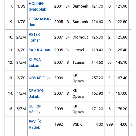
HOLÍNEK
7.
1/DS
2001
3+
Šumperk
121.70
0
121.90
2
Svatopluk
HEŘMANSKÝ
9.
1/ZS
2005
3
Šumperk
124.60
0
122.80
2
Jan
RETEK
10.
2/ZM
2007
3+
Olomouc
125.30
2
125.80
4
Toman
11.
3/ZS
PAPULA Jan
2005
3+
Litovel
128.40
0
125.40
8
KUPKA
12.
3/ZM
2007
3
Tzunami
144.60
56
145.10
2
Lukáš
KK
13.
2/ZS
KOVÁŘ Filip
2006
157.20
2
167.40
4
Opava
DRAGON
KK
14.
4/ZM
2007
3
162.90
4
167.00
2
Jakub
Opava
ŠEFČÍK
KK
15.
5/ZM
2008
171.20
6
178.20
6
Václav
Opava
PAVLÍK
1992
VSDK
4.00
999
4.00
99
Radek