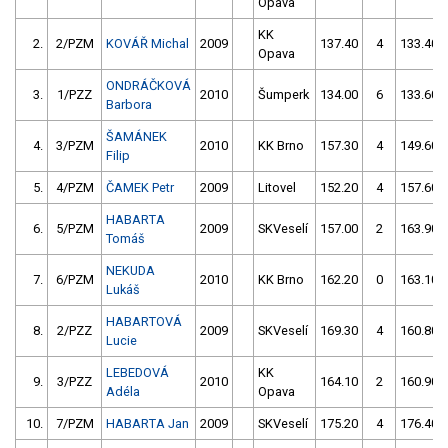
Opava
KK
2.
2/PZM
KOVÁŘ Michal
2009
137.40
4
133.40
Opava
ONDRÁČKOVÁ
3.
1/PZZ
2010
Šumperk
134.00
6
133.60
Barbora
ŠAMÁNEK
4.
3/PZM
2010
KK Brno
157.30
4
149.60
Filip
5.
4/PZM
ČAMEK Petr
2009
Litovel
152.20
4
157.60
HABARTA
6.
5/PZM
2009
SKVeselí
157.00
2
163.90
Tomáš
NEKUDA
7.
6/PZM
2010
KK Brno
162.20
0
163.10
Lukáš
HABARTOVÁ
8.
2/PZZ
2009
SKVeselí
169.30
4
160.80
Lucie
LEBEDOVÁ
KK
9.
3/PZZ
2010
164.10
2
160.90
Adéla
Opava
10.
7/PZM
HABARTA Jan
2009
SKVeselí
175.20
4
176.40