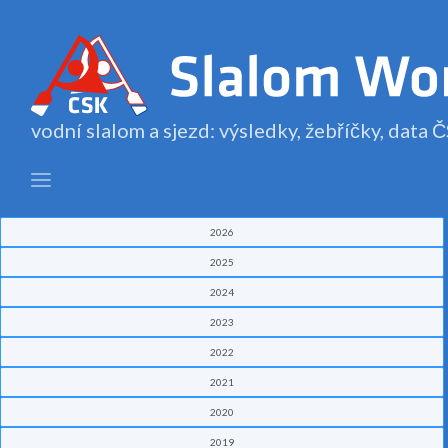
vodní slalom a sjezd: výsledky, žebříčky, data
2026
2025
2024
2023
2022
2021
2020
2019