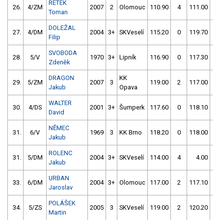
RETEK
26.
4/ZM
2007
2
Olomouc
110.90
4
111.00
4
Toman
DOLEŽAL
27.
4/DM
2004
3+
SKVeselí
115.20
0
119.70
0
Filip
SVOBODA
28.
5/V
1970
3+
Lipník
116.90
0
117.30
0
Zdeněk
DRAGON
KK
29.
5/ZM
2007
3
119.00
2
117.00
0
Jakub
Opava
WALTER
30.
4/DS
2001
3+
Šumperk
117.60
0
118.10
2
David
NĚMEC
31.
6/V
1969
3
KK Brno
118.20
0
118.00
0
Jakub
ROLENC
31.
5/DM
2004
3+
SKVeselí
114.00
4
4.00
99
Jakub
URBAN
33.
6/DM
2004
3+
Olomouc
117.00
2
117.10
2
Jaroslav
POLÁŠEK
34.
5/ZS
2005
3
SKVeselí
119.00
2
120.20
4
Martin