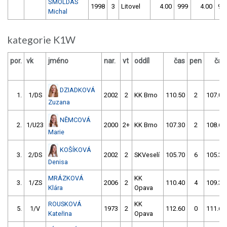
ŠMOLDAS
1998
3
Litovel
4.00
999
4.00
99
Michal
kategorie K1W
por.
vk
jméno
nar.
vt
oddíl
čas
pen
čas
DZIADKOVÁ
1.
1/DS
2002
2
KK Brno
110.50
2
107.00
Zuzana
NĚMCOVÁ
2.
1/U23
2000
2+
KK Brno
107.30
2
108.60
Marie
KOŠÍKOVÁ
3.
2/DS
2002
2
SKVeselí
105.70
6
105.30
Denisa
MRÁZKOVÁ
KK
3.
1/ZS
2006
2
110.40
4
109.30
Klára
Opava
ROUSKOVÁ
KK
5.
1/V
1973
2
112.60
0
111.60
Kateřina
Opava