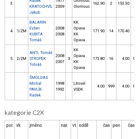
Radek
1977
Olomouc
3.
162.90
2
153.30
2
KRATOCHVÍL
2009
Olomouc
Jakub
BALARIN
KK
Evžen
2008
Opava
4.
1/ZM
171.90
14
170.40
14
KUBITA
2008
KK
Tomáš
Opava
KK
ANTL Tomáš
2008
Opava
5.
2/ZM
STROPEK
3
173.80
16
4.00
99
2007
KK
Tobiáš
Opava
ŠMOLDAS
Michal
1998
Litovel
4.00
999
4.00
99
PAVLÍK
1992
VSDK
Radek
kategorie C2X
por.
vk
jméno
nar.
vt
oddíl
čas
pen
čas