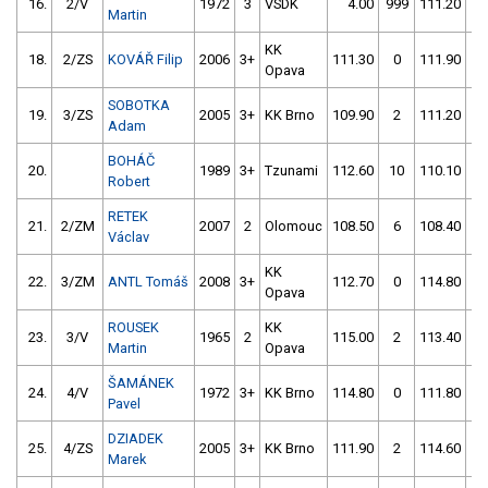
16.
2/V
1972
3
VSDK
4.00
999
111.20
0
Martin
KK
18.
2/ZS
KOVÁŘ Filip
2006
3+
111.30
0
111.90
2
Opava
SOBOTKA
19.
3/ZS
2005
3+
KK Brno
109.90
2
111.20
2
Adam
BOHÁČ
20.
1989
3+
Tzunami
112.60
10
110.10
2
Robert
RETEK
21.
2/ZM
2007
2
Olomouc
108.50
6
108.40
4
Václav
KK
22.
3/ZM
ANTL Tomáš
2008
3+
112.70
0
114.80
2
Opava
ROUSEK
KK
23.
3/V
1965
2
115.00
2
113.40
0
Martin
Opava
ŠAMÁNEK
24.
4/V
1972
3+
KK Brno
114.80
0
111.80
2
Pavel
DZIADEK
25.
4/ZS
2005
3+
KK Brno
111.90
2
114.60
8
Marek