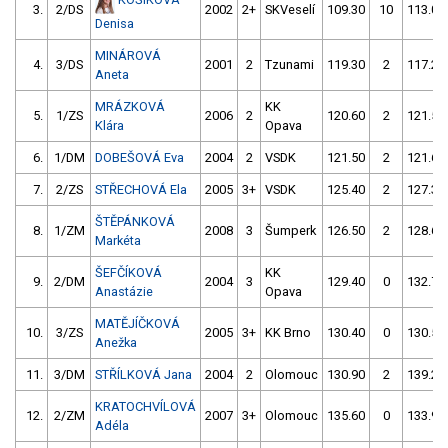
3.
2/DS
2002
2+
SKVeselí
109.30
10
113.00
Denisa
MINÁROVÁ
4.
3/DS
2001
2
Tzunami
119.30
2
117.20
Aneta
MRÁZKOVÁ
KK
5.
1/ZS
2006
2
120.60
2
121.50
Klára
Opava
6.
1/DM
DOBEŠOVÁ Eva
2004
2
VSDK
121.50
2
121.60
7.
2/ZS
STŘECHOVÁ Ela
2005
3+
VSDK
125.40
2
127.30
ŠTĚPÁNKOVÁ
8.
1/ZM
2008
3
Šumperk
126.50
2
128.60
Markéta
ŠEFČÍKOVÁ
KK
9.
2/DM
2004
3
129.40
0
132.70
Anastázie
Opava
MATĚJÍČKOVÁ
10.
3/ZS
2005
3+
KK Brno
130.40
0
130.50
Anežka
11.
3/DM
STŘÍLKOVÁ Jana
2004
2
Olomouc
130.90
2
139.20
KRATOCHVÍLOVÁ
12.
2/ZM
2007
3+
Olomouc
135.60
0
133.90
Adéla