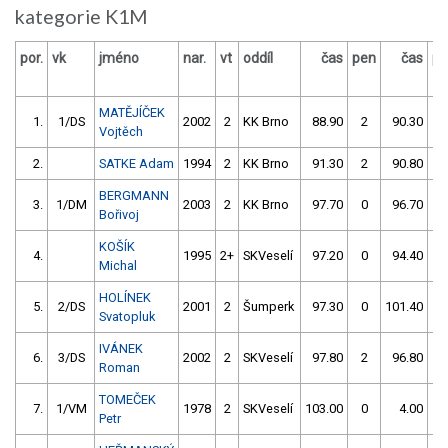
kategorie K1M
por.
vk
jméno
nar.
vt
oddíl
čas
pen
čas
pe
MATĚJÍČEK
1.
1/DS
2002
2
KK Brno
88.90
2
90.30
4
Vojtěch
2.
SATKE Adam
1994
2
KK Brno
91.30
2
90.80
2
BERGMANN
3.
1/DM
2003
2
KK Brno
97.70
0
96.70
0
Bořivoj
KOŠÍK
4.
1995
2+
SKVeselí
97.20
0
94.40
4
Michal
HOLÍNEK
5.
2/DS
2001
2
Šumperk
97.30
0
101.40
2
Svatopluk
IVÁNEK
6.
3/DS
2002
2
SKVeselí
97.80
2
96.80
4
Roman
TOMEČEK
7.
1/VM
1978
2
SKVeselí
103.00
0
4.00
99
Petr