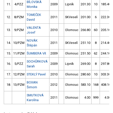
BÍLOVSKÁ
11.
4/PZZ
2009
Lipník
201.30
10
185.40
Monika
TOMEČEK
12.
8/PZM
2011
SKVeselí
201.00
6
222.30
David
VALENTA
13.
9/PZM
2010
Olomouc
266.80
60
205.10
Josef
NOVÁK
14.
10/PZM
2011
SKVeselí
251.10
8
214.40
Štěpán
15.
11/PZM
ŠUMBERA Vít
2009
Olomouc
251.50
62
244.10
SOCHŮRKOVÁ
16.
5/PZZ
2009
Lipník
269.00
8
297.80
Sarah
17.
12/PZM
STEKLÝ Pavel
2010
Olomouc
280.60
10
303.30
BOXAN
18.
13/PZM
2012
Olomouc
583.10
168
408.10
Šimom
SMUTKOVÁ
2011
Olomouc
4.00
999
4.00
Karolína