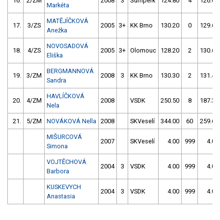
16.
2/ZM
2008
3
Šumperk
124.80
4
126.00
Markéta
MATĚJÍČKOVÁ
17.
3/ZS
2005
3+
KK Brno
130.20
0
129.60
Anežka
NOVOSADOVÁ
18.
4/ZS
2005
3+
Olomouc
128.20
2
130.60
Eliška
BERGMANNOVÁ
19.
3/ZM
2008
3
KK Brno
130.30
2
131.40
Sandra
HAVLÍČKOVÁ
20.
4/ZM
2008
VSDK
250.50
8
187.30
Nela
21.
5/ZM
NOVÁKOVÁ Nella
2008
SKVeselí
344.00
60
259.60
MIŠURCOVÁ
2007
SKVeselí
4.00
999
4.00
Simona
VOJTĚCHOVÁ
2004
3
VSDK
4.00
999
4.00
Barbora
KUSKEVYCH
2004
3
VSDK
4.00
999
4.00
Anastasia