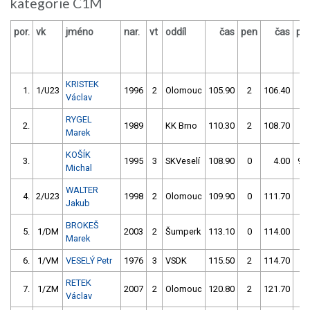
kategorie C1M
por.
vk
jméno
nar.
vt
oddíl
čas
pen
čas
pe
KRISTEK
1.
1/U23
1996
2
Olomouc
105.90
2
106.40
0
Václav
RYGEL
2.
1989
KK Brno
110.30
2
108.70
0
Marek
KOŠÍK
3.
1995
3
SKVeselí
108.90
0
4.00
99
Michal
WALTER
4.
2/U23
1998
2
Olomouc
109.90
0
111.70
2
Jakub
BROKEŠ
5.
1/DM
2003
2
Šumperk
113.10
0
114.00
2
Marek
6.
1/VM
VESELÝ Petr
1976
3
VSDK
115.50
2
114.70
0
RETEK
7.
1/ZM
2007
2
Olomouc
120.80
2
121.70
0
Václav