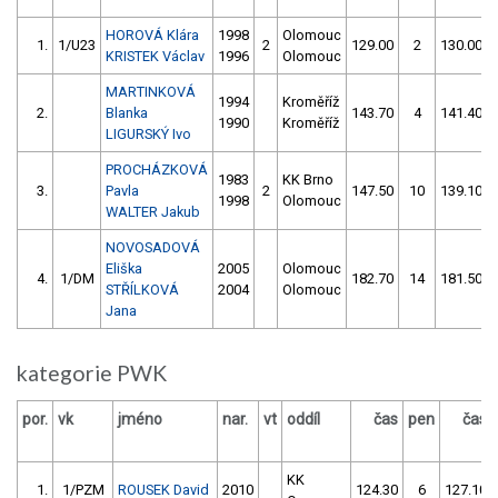
HOROVÁ Klára
1998
Olomouc
1.
1/U23
2
129.00
2
130.00
KRISTEK Václav
1996
Olomouc
MARTINKOVÁ
1994
Kroměříž
2.
Blanka
143.70
4
141.40
1990
Kroměříž
LIGURSKÝ Ivo
PROCHÁZKOVÁ
1983
KK Brno
3.
Pavla
2
147.50
10
139.10
1998
Olomouc
WALTER Jakub
NOVOSADOVÁ
Eliška
2005
Olomouc
4.
1/DM
182.70
14
181.50
STŘÍLKOVÁ
2004
Olomouc
Jana
kategorie PWK
por.
vk
jméno
nar.
vt
oddíl
čas
pen
čas
KK
1.
1/PZM
ROUSEK David
2010
124.30
6
127.10