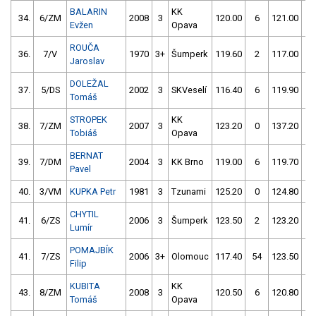
BALARIN
KK
34.
6/ZM
2008
3
120.00
6
121.00
0
Evžen
Opava
ROUČA
36.
7/V
1970
3+
Šumperk
119.60
2
117.00
6
Jaroslav
DOLEŽAL
37.
5/DS
2002
3
SKVeselí
116.40
6
119.90
8
Tomáš
STROPEK
KK
38.
7/ZM
2007
3
123.20
0
137.20
2
Tobiáš
Opava
BERNAT
39.
7/DM
2004
3
KK Brno
119.00
6
119.70
4
Pavel
40.
3/VM
KUPKA Petr
1981
3
Tzunami
125.20
0
124.80
6
CHYTIL
41.
6/ZS
2006
3
Šumperk
123.50
2
123.20
4
Lumír
POMAJBÍK
41.
7/ZS
2006
3+
Olomouc
117.40
54
123.50
2
Filip
KUBITA
KK
43.
8/ZM
2008
3
120.50
6
120.80
6
Tomáš
Opava