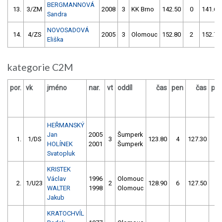
BERGMANNOVÁ
13.
3/ZM
2008
3
KK Brno
142.50
0
141.60
Sandra
NOVOSADOVÁ
14.
4/ZS
2005
3
Olomouc
152.80
2
152.70
Eliška
kategorie C2M
por.
vk
jméno
nar.
vt
oddíl
čas
pen
čas
pe
HEŘMANSKÝ
Jan
2005
Šumperk
1.
1/DS
3
123.80
4
127.30
2
HOLÍNEK
2001
Šumperk
Svatopluk
KRISTEK
Václav
1996
Olomouc
2.
1/U23
2
128.90
6
127.50
2
WALTER
1998
Olomouc
Jakub
KRATOCHVÍL