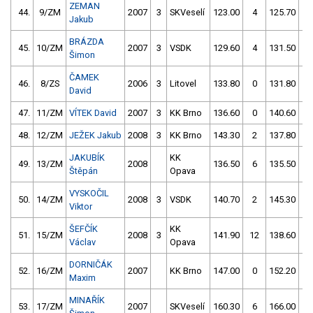
ZEMAN
44.
9/ZM
2007
3
SKVeselí
123.00
4
125.70
6
Jakub
BRÁZDA
45.
10/ZM
2007
3
VSDK
129.60
4
131.50
8
Šimon
ČAMEK
46.
8/ZS
2006
3
Litovel
133.80
0
131.80
4
David
47.
11/ZM
VÍTEK David
2007
3
KK Brno
136.60
0
140.60
4
48.
12/ZM
JEŽEK Jakub
2008
3
KK Brno
143.30
2
137.80
0
JAKUBÍK
KK
49.
13/ZM
2008
136.50
6
135.50
6
Štěpán
Opava
VYSKOČIL
50.
14/ZM
2008
3
VSDK
140.70
2
145.30
4
Viktor
ŠEFČÍK
KK
51.
15/ZM
2008
3
141.90
12
138.60
6
Václav
Opava
DORNIČÁK
52.
16/ZM
2007
KK Brno
147.00
0
152.20
8
Maxim
MINAŘÍK
53.
17/ZM
2007
SKVeselí
160.30
6
166.00
8