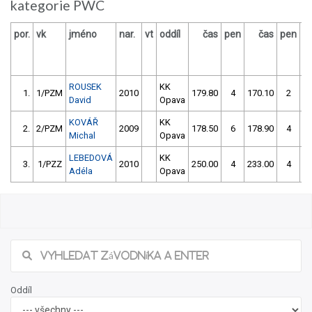
kategorie PWC
por.
vk
jméno
nar.
vt
oddíl
čas
pen
čas
pen
v
ROUSEK
KK
1.
1/PZM
2010
179.80
4
170.10
2
David
Opava
KOVÁŘ
KK
2.
2/PZM
2009
178.50
6
178.90
4
Michal
Opava
LEBEDOVÁ
KK
3.
1/PZZ
2010
250.00
4
233.00
4
Adéla
Opava
Oddíl