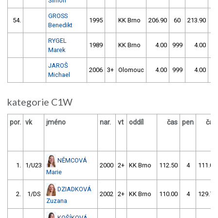
Šimon
GROSS
54.
1995
KK Brno
206.90
60
213.90
1
Benedikt
RYGEL
1989
KK Brno
4.00
999
4.00
99
Marek
JAROŠ
2006
3+
Olomouc
4.00
999
4.00
99
Michael
kategorie C1W
por.
vk
jméno
nar.
vt
oddíl
čas
pen
čas
NĚMCOVÁ
1.
1/U23
2000
2+
KK Brno
112.50
4
111.00
Marie
DZIADKOVÁ
2.
1/DS
2002
2+
KK Brno
110.00
4
129.70
Zuzana
KOŠÍKOVÁ