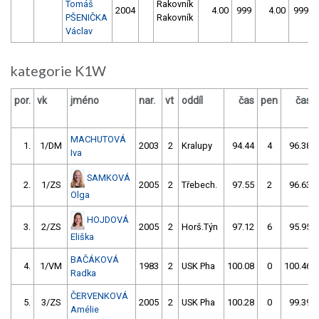
Tomáš
Rakovník
2004
4.00
999
4.00
999
PŠENIČKA
Rakovník
Václav
kategorie K1W
por.
vk
jméno
nar.
vt
oddíl
čas
pen
čas
MACHUTOVÁ
1.
1/DM
2003
2
Kralupy
94.44
4
96.38
Iva
SAMKOVÁ
2.
1/ZS
2005
2
Třebech.
97.55
2
96.63
Olga
HOJDOVÁ
3.
2/ZS
2005
2
Horš.Týn
97.12
6
95.95
Eliška
BAČÁKOVÁ
4.
1/VM
1983
2
USK Pha
100.08
0
100.46
Radka
ČERVENKOVÁ
5.
3/ZS
2005
2
USK Pha
100.28
0
99.39
Amélie