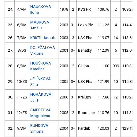
HAUCKOVÁ
24.
4/VM
1978
2
KVS HK
109.76
2
109.28
Ilona
MÁDROVÁ
25.
6/DM
2003
3+
Loko Plz
111.25
4
114.47
Amálie
26.
7/DM
KRISTL Anouk
2003
3
USK Pha
119.07
14
113.66
DOLEŽALOVÁ
27.
3/DS
2001
3+
Benátky
112.39
6
112.04
Viktorie
HOUŠKOVÁ
28.
8/DM
2003
2
Č.Lípa
1.00
999
110.33
Kateřina
JELÍNKOVÁ
29.
10/ZS
2005
3+
USK Pha
121.99
10
115.86
Sára
HORÁKOVÁ
30.
11/ZS
2006
3+
Kralupy
117.86
12
118.29
Julie
SAIFRTOVÁ
31.
12/ZS
2005
2
Roudnice
110.76
10
111.32
Magdalena
BUNDOVÁ
32.
9/DM
2004
3+
Pardub.
120.03
2
129.13
Simona