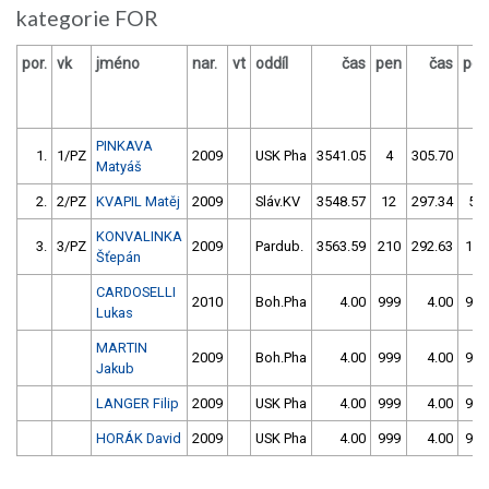
kategorie FOR
por.
vk
jméno
nar.
vt
oddíl
čas
pen
čas
pen
PINKAVA
1.
1/PZ
2009
USK Pha
3541.05
4
305.70
4
Matyáš
2.
2/PZ
KVAPIL Matěj
2009
Sláv.KV
3548.57
12
297.34
50
KONVALINKA
3.
3/PZ
2009
Pardub.
3563.59
210
292.63
158
Šťepán
CARDOSELLI
2010
Boh.Pha
4.00
999
4.00
999
Lukas
MARTIN
2009
Boh.Pha
4.00
999
4.00
999
Jakub
LANGER Filip
2009
USK Pha
4.00
999
4.00
999
HORÁK David
2009
USK Pha
4.00
999
4.00
999