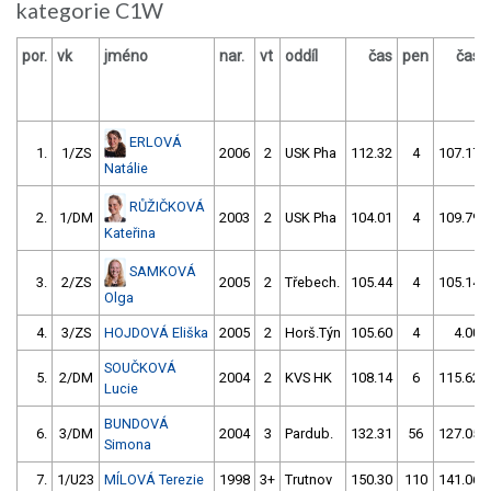
kategorie C1W
por.
vk
jméno
nar.
vt
oddíl
čas
pen
čas
ERLOVÁ
1.
1/ZS
2006
2
USK Pha
112.32
4
107.17
Natálie
RŮŽIČKOVÁ
2.
1/DM
2003
2
USK Pha
104.01
4
109.79
Kateřina
SAMKOVÁ
3.
2/ZS
2005
2
Třebech.
105.44
4
105.14
Olga
4.
3/ZS
HOJDOVÁ Eliška
2005
2
Horš.Týn
105.60
4
4.00
SOUČKOVÁ
5.
2/DM
2004
2
KVS HK
108.14
6
115.62
Lucie
BUNDOVÁ
6.
3/DM
2004
3
Pardub.
132.31
56
127.05
Simona
7.
1/U23
MÍLOVÁ Terezie
1998
3+
Trutnov
150.30
110
141.06