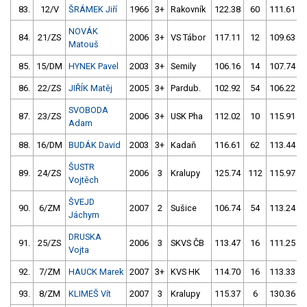
83.
12/V
ŠRÁMEK Jiří
1966
3+
Rakovník
122.38
60
111.61
NOVÁK
84.
21/ZS
2006
3+
VS Tábor
117.11
12
109.63
Matouš
85.
15/DM
HYNEK Pavel
2003
3+
Semily
106.16
14
107.74
86.
22/ZS
JIŘÍK Matěj
2005
3+
Pardub.
102.92
54
106.22
SVOBODA
87.
23/ZS
2006
3+
USK Pha
112.02
10
115.91
Adam
88.
16/DM
BUDÁK David
2003
3+
Kadaň
116.61
62
113.44
ŠUSTR
89.
24/ZS
2006
3
Kralupy
125.74
112
115.97
Vojtěch
ŠVEJD
90.
6/ZM
2007
2
Sušice
106.74
54
113.24
Jáchym
DRUSKA
91.
25/ZS
2006
3
SKVS ČB
113.47
16
111.25
Vojta
92.
7/ZM
HAUCK Marek
2007
3+
KVS HK
114.70
16
113.33
93.
8/ZM
KLIMEŠ Vít
2007
3
Kralupy
115.37
6
130.36