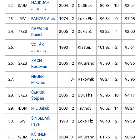
HAJDUCH
22.
3/DM
2004
2
Ot.Strak
89.83
10
92.54
Jaroslav
23.
5/V
PANZER Aleš
1974
2
Loko Plz
96.84
0
97.98
CAPALINI
24.
1/ZS
2005
2
Dukla B.
93.22
4
92.00
Daniel
VOLÁK
25.
1990
Klášter.
101.92
2
95.61
Jaroslav
ZACH
26.
2/ZS
2005
2
KK Brand
95.90
2
96.36
Radovan
HEGER
27.
3+
Rakovník
98.21
2
95.95
Mikuláš
ČERNÍK
28.
3/ZS
2006
2
USK Pha
95.96
10
94.17
Štěpán
29.
4/DM
MÍL Jakub
2003
2
Trutnov
96.52
14
98.21
ŠINDELÁŘ
30.
6/V
1970
2
Loko Plz
96.40
2
99.39
Pavel
KÖRNER
31.
5/DM
2004
3+
KK Brand
101.76
2
98.69