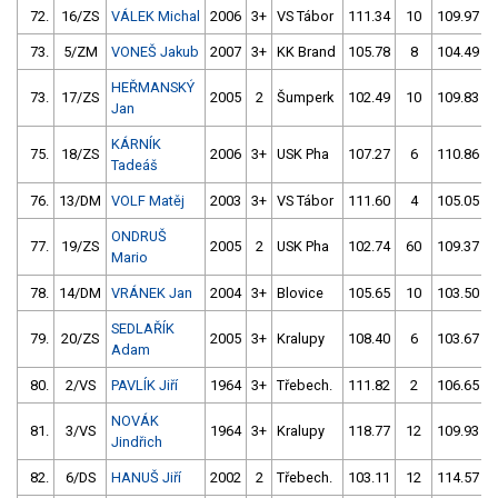
72.
16/ZS
VÁLEK Michal
2006
3+
VS Tábor
111.34
10
109.97
73.
5/ZM
VONEŠ Jakub
2007
3+
KK Brand
105.78
8
104.49
HEŘMANSKÝ
73.
17/ZS
2005
2
Šumperk
102.49
10
109.83
Jan
KÁRNÍK
75.
18/ZS
2006
3+
USK Pha
107.27
6
110.86
Tadeáš
76.
13/DM
VOLF Matěj
2003
3+
VS Tábor
111.60
4
105.05
ONDRUŠ
77.
19/ZS
2005
2
USK Pha
102.74
60
109.37
Mario
78.
14/DM
VRÁNEK Jan
2004
3+
Blovice
105.65
10
103.50
SEDLAŘÍK
79.
20/ZS
2005
3+
Kralupy
108.40
6
103.67
Adam
80.
2/VS
PAVLÍK Jiří
1964
3+
Třebech.
111.82
2
106.65
NOVÁK
81.
3/VS
1964
3+
Kralupy
118.77
12
109.93
Jindřich
82.
6/DS
HANUŠ Jiří
2002
2
Třebech.
103.11
12
114.57