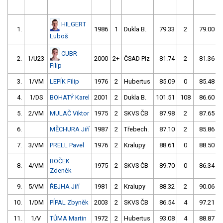
HILGERT
1.
1986
1
Dukla B.
79.33
2
79.00
Luboš
CUBR
2.
1/U23
2000
2+
ČSAD Plz
81.74
2
81.36
Filip
3.
1/VM
LEPÍK Filip
1976
2
Hubertus
85.09
0
85.48
4.
1/DS
BOHATÝ Karel
2001
2
Dukla B.
101.51
108
86.60
5.
2/VM
MULAČ Viktor
1975
2
SKVS ČB
87.98
2
87.65
6.
MĚCHURA Jiří
1987
2
Třebech.
87.10
2
85.86
7.
3/VM
PRELL Pavel
1976
2
Kralupy
88.61
0
88.50
BOČEK
8.
4/VM
1975
2
SKVS ČB
89.70
0
86.34
Zdeněk
9.
5/VM
ŘEJHA Jiří
1981
2
Kralupy
88.32
2
90.06
10.
1/DM
PÍPAL Zbyněk
2003
2
SKVS ČB
86.54
4
97.21
11.
1/V
TŮMA Martin
1972
2
Hubertus
93.08
4
88.87