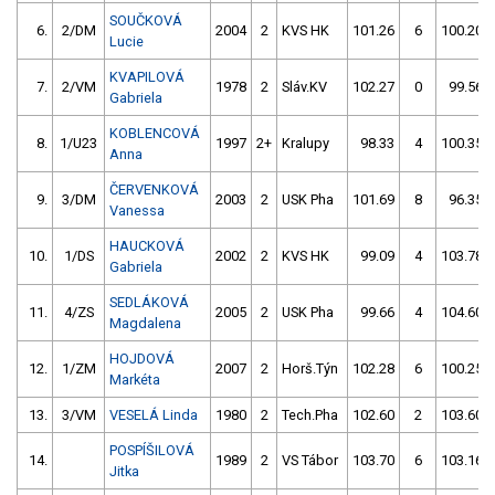
SOUČKOVÁ
6.
2/DM
2004
2
KVS HK
101.26
6
100.20
Lucie
KVAPILOVÁ
7.
2/VM
1978
2
Sláv.KV
102.27
0
99.56
Gabriela
KOBLENCOVÁ
8.
1/U23
1997
2+
Kralupy
98.33
4
100.35
Anna
ČERVENKOVÁ
9.
3/DM
2003
2
USK Pha
101.69
8
96.35
Vanessa
HAUCKOVÁ
10.
1/DS
2002
2
KVS HK
99.09
4
103.78
Gabriela
SEDLÁKOVÁ
11.
4/ZS
2005
2
USK Pha
99.66
4
104.60
Magdalena
HOJDOVÁ
12.
1/ZM
2007
2
Horš.Týn
102.28
6
100.25
Markéta
13.
3/VM
VESELÁ Linda
1980
2
Tech.Pha
102.60
2
103.60
POSPÍŠILOVÁ
14.
1989
2
VS Tábor
103.70
6
103.16
Jitka