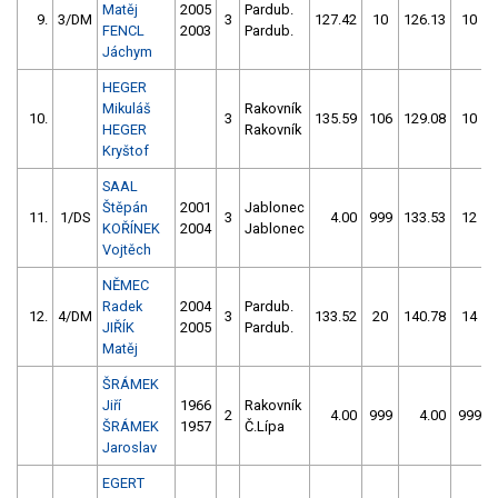
Matěj
2005
Pardub.
9.
3/DM
3
127.42
10
126.13
10
FENCL
2003
Pardub.
Jáchym
HEGER
Mikuláš
Rakovník
10.
3
135.59
106
129.08
10
HEGER
Rakovník
Kryštof
SAAL
Štěpán
2001
Jablonec
11.
1/DS
3
4.00
999
133.53
12
KOŘÍNEK
2004
Jablonec
Vojtěch
NĚMEC
Radek
2004
Pardub.
12.
4/DM
3
133.52
20
140.78
14
JIŘÍK
2005
Pardub.
Matěj
ŠRÁMEK
Jiří
1966
Rakovník
2
4.00
999
4.00
999
ŠRÁMEK
1957
Č.Lípa
Jaroslav
EGERT