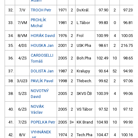
Adam
32.
7/V
TROCH Petr
1971
2
Dv.Král.
97.90
2
97.23
PRCHLÍK
33.
7/VM
1981
2
L.Tábor
99.83
0
96.81
Michal
34.
8/VM
HORÁK David
1976
2
Frol
100.99
4
100.05
35.
4/DS
HOUSKA Jan
2001
2
USK Pha
98.61
2
216.75
CARDOSELLI
36.
4/ZS
2005
2
Boh.Pha
102.49
10
98.65
Tomáš
37.
DOLISTA Jan
1987
2
Kralupy
93.64
52
94.93
38.
3/U23
PAVLÍK Pavel
1998
2
Třebech.
99.62
2
97.06
NOVOTNÝ
38.
5/ZS
2005
2
SKVS ČB
100.39
4
99.06
David
NOVÁK
40.
6/ZS
2005
2
VS Tábor
97.52
10
97.12
Václav
41.
7/ZS
POPELKA Petr
2005
3+
KK Brand
104.93
10
99.93
VYHNÁNEK
42.
8/V
1974
2
Tech.Pha
104.47
4
100.16
Jiří