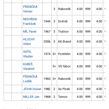
PŠENIČKA
3
Rakovník
4.00
999
4.00
99
Václav
NEDVÍDEK
1944
3
Dv.Král.
4.00
999
4.00
99
František
MÍL Pavel
1967
3
Trutnov
4.00
999
4.00
99
HLUCHÝ
2006
3
KK Brand
4.00
999
4.00
99
Vilém
SVÍTIL
1974
3+
Postřelm
4.00
999
4.00
99
Vladan
KUBEŠ
3+
VS Tábor
4.00
999
4.00
99
Vladimír
PŠENIČKA
1960
3+
Rakovník
4.00
999
4.00
99
Luděk
JÍCHA Dušan
1982
2
So Písek
4.00
999
4.00
99
MILLER Jan
1968
2
Turnov
4.00
999
4.00
99