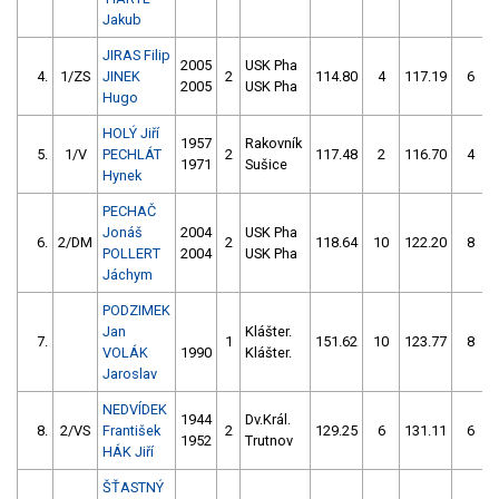
Jakub
JIRAS Filip
2005
USK Pha
4.
1/ZS
JINEK
2
114.80
4
117.19
6
2005
USK Pha
Hugo
HOLÝ Jiří
1957
Rakovník
5.
1/V
PECHLÁT
2
117.48
2
116.70
4
1971
Sušice
Hynek
PECHAČ
Jonáš
2004
USK Pha
6.
2/DM
2
118.64
10
122.20
8
POLLERT
2004
USK Pha
Jáchym
PODZIMEK
Jan
Klášter.
7.
1
151.62
10
123.77
8
VOLÁK
1990
Klášter.
Jaroslav
NEDVÍDEK
1944
Dv.Král.
8.
2/VS
František
2
129.25
6
131.11
6
1952
Trutnov
HÁK Jiří
ŠŤASTNÝ