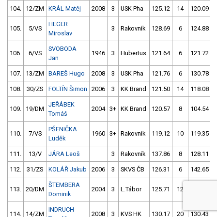
104.
12/ZM
KRÁL Matěj
2008
3
USK Pha
125.12
14
120.09
HEGER
105.
5/VS
3
Rakovník
128.69
6
124.88
Miroslav
SVOBODA
106.
6/VS
1946
3
Hubertus
121.64
6
121.72
Jan
107.
13/ZM
BAREŠ Hugo
2008
3
USK Pha
121.76
6
130.78
108.
30/ZS
FOLTÍN Šimon
2006
3
KK Brand
121.50
14
118.08
JEŘÁBEK
109.
19/DM
2004
3+
KK Brand
120.57
8
104.54
Tomáš
PŠENIČKA
110.
7/VS
1960
3+
Rakovník
119.12
10
119.35
Luděk
111.
13/V
JÁRA Leoš
3
Rakovník
137.86
8
128.11
112.
31/ZS
KOLÁŘ Jakub
2006
3
SKVS ČB
126.31
6
142.65
ŠTEMBERA
113.
20/DM
2004
3
L.Tábor
125.71
12
134.65
Dominik
INDRUCH
114.
14/ZM
2008
3
KVS HK
130.17
20
130.43