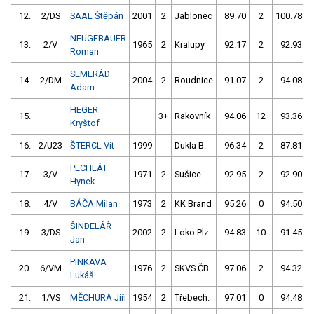
12.
2/DS
SAAL Štěpán
2001
2
Jablonec
89.70
2
100.78
NEUGEBAUER
13.
2/V
1965
2
Kralupy
92.17
2
92.93
Roman
SEMERÁD
14.
2/DM
2004
2
Roudnice
91.07
2
94.08
Adam
HEGER
15.
3+
Rakovník
94.06
12
93.36
Kryštof
16.
2/U23
ŠTERCL Vít
1999
Dukla B.
96.34
2
87.81
PECHLÁT
17.
3/V
1971
2
Sušice
92.95
2
92.90
Hynek
18.
4/V
BÁČA Milan
1973
2
KK Brand
95.26
0
94.50
ŠINDELÁŘ
19.
3/DS
2002
2
Loko Plz
94.83
10
91.45
Jan
PINKAVA
20.
6/VM
1976
2
SKVS ČB
97.06
2
94.32
Lukáš
21.
1/VS
MĚCHURA Jiří
1954
2
Třebech.
97.01
0
94.48