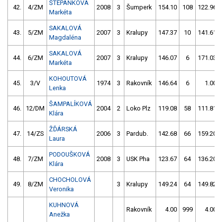
ŠTĚPÁNKOVÁ
42.
4/ZM
2008
3
Šumperk
154.10
108
122.96
Markéta
SAKALOVÁ
43.
5/ZM
2007
3
Kralupy
147.37
10
141.61
Magdaléna
SAKALOVÁ
44.
6/ZM
2007
3
Kralupy
146.07
6
171.03
Markéta
KOHOUTOVÁ
45.
3/V
1974
3
Rakovník
146.64
6
1.00
Lenka
ŠAMPALÍKOVÁ
46.
12/DM
2004
2
Loko Plz
119.08
58
111.81
Klára
ŽĎÁRSKÁ
47.
14/ZS
2006
3
Pardub.
142.68
66
159.20
Laura
PODOUŠKOVÁ
48.
7/ZM
2008
3
USK Pha
123.67
64
136.20
Klára
CHOCHOLOVÁ
49.
8/ZM
3
Kralupy
149.24
64
149.82
Veronika
KUHNOVÁ
Rakovník
4.00
999
4.00
Anežka