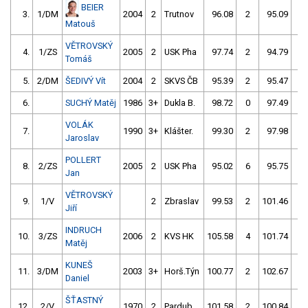
BEIER
3.
1/DM
2004
2
Trutnov
96.08
2
95.09
0
Matouš
VĚTROVSKÝ
4.
1/ZS
2005
2
USK Pha
97.74
2
94.79
2
Tomáš
5.
2/DM
ŠEDIVÝ Vít
2004
2
SKVS ČB
95.39
2
95.47
6
6.
SUCHÝ Matěj
1986
3+
Dukla B.
98.72
0
97.49
2
VOLÁK
7.
1990
3+
Klášter.
99.30
2
97.98
2
Jaroslav
POLLERT
8.
2/ZS
2005
2
USK Pha
95.02
6
95.75
52
Jan
VĚTROVSKÝ
9.
1/V
2
Zbraslav
99.53
2
101.46
2
Jiří
INDRUCH
10.
3/ZS
2006
2
KVS HK
105.58
4
101.74
0
Matěj
KUNEŠ
11.
3/DM
2003
3+
Horš.Týn
100.77
2
102.67
4
Daniel
ŠŤASTNÝ
12.
2/V
1970
2
Pardub.
101.58
2
100.84
4