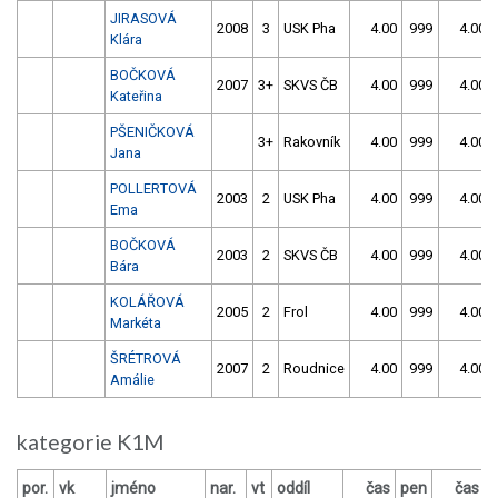
JIRASOVÁ
2008
3
USK Pha
4.00
999
4.00
Klára
BOČKOVÁ
2007
3+
SKVS ČB
4.00
999
4.00
Kateřina
PŠENIČKOVÁ
3+
Rakovník
4.00
999
4.00
Jana
POLLERTOVÁ
2003
2
USK Pha
4.00
999
4.00
Ema
BOČKOVÁ
2003
2
SKVS ČB
4.00
999
4.00
Bára
KOLÁŘOVÁ
2005
2
Frol
4.00
999
4.00
Markéta
ŠRÉTROVÁ
2007
2
Roudnice
4.00
999
4.00
Amálie
kategorie K1M
por.
vk
jméno
nar.
vt
oddíl
čas
pen
čas
p