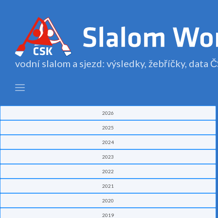
vodní slalom a sjezd: výsledky, žebříčky, data
2026
2025
2024
2023
2022
2021
2020
2019