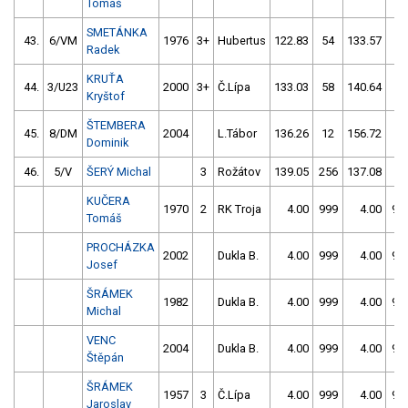
Tomáš
SMETÁNKA
43.
6/VM
1976
3+
Hubertus
122.83
54
133.57
6
Radek
KRUŤA
44.
3/U23
2000
3+
Č.Lípa
133.03
58
140.64
6
Kryštof
ŠTEMBERA
45.
8/DM
2004
L.Tábor
136.26
12
156.72
54
Dominik
46.
5/V
ŠERÝ Michal
3
Rožátov
139.05
256
137.08
56
KUČERA
1970
2
RK Troja
4.00
999
4.00
99
Tomáš
PROCHÁZKA
2002
Dukla B.
4.00
999
4.00
99
Josef
ŠRÁMEK
1982
Dukla B.
4.00
999
4.00
99
Michal
VENC
2004
Dukla B.
4.00
999
4.00
99
Štěpán
ŠRÁMEK
1957
3
Č.Lípa
4.00
999
4.00
99
Jaroslav