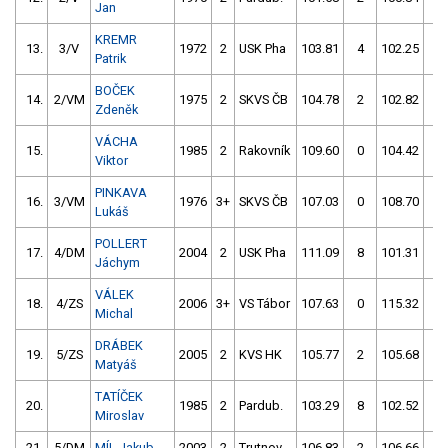
Jan
KREMR
13.
3/V
1972
2
USK Pha
103.81
4
102.25
2
Patrik
BOČEK
14.
2/VM
1975
2
SKVS ČB
104.78
2
102.82
2
Zdeněk
VÁCHA
15.
1985
2
Rakovník
109.60
0
104.42
2
Viktor
PINKAVA
16.
3/VM
1976
3+
SKVS ČB
107.03
0
108.70
58
Lukáš
POLLERT
17.
4/DM
2004
2
USK Pha
111.09
8
101.31
6
Jáchym
VÁLEK
18.
4/ZS
2006
3+
VS Tábor
107.63
0
115.32
12
Michal
DRÁBEK
19.
5/ZS
2005
2
KVS HK
105.77
2
105.68
6
Matyáš
TATÍČEK
20.
1985
2
Pardub.
103.29
8
102.52
6
Miroslav
21.
5/DM
MÍL Jakub
2003
2
Trutnov
106.83
2
106.66
2