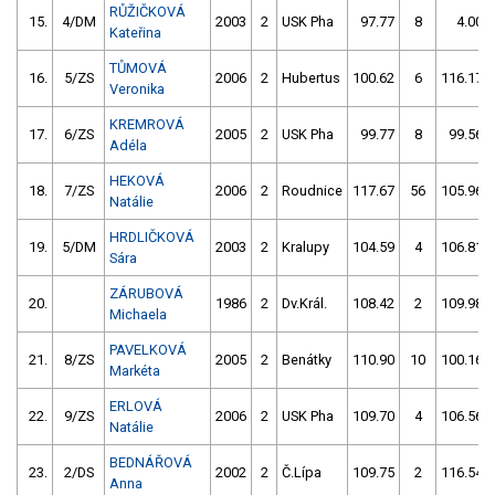
RŮŽIČKOVÁ
15.
4/DM
2003
2
USK Pha
97.77
8
4.00
Kateřina
TŮMOVÁ
16.
5/ZS
2006
2
Hubertus
100.62
6
116.17
Veronika
KREMROVÁ
17.
6/ZS
2005
2
USK Pha
99.77
8
99.56
Adéla
HEKOVÁ
18.
7/ZS
2006
2
Roudnice
117.67
56
105.96
Natálie
HRDLIČKOVÁ
19.
5/DM
2003
2
Kralupy
104.59
4
106.81
Sára
ZÁRUBOVÁ
20.
1986
2
Dv.Král.
108.42
2
109.98
Michaela
PAVELKOVÁ
21.
8/ZS
2005
2
Benátky
110.90
10
100.16
Markéta
ERLOVÁ
22.
9/ZS
2006
2
USK Pha
109.70
4
106.56
Natálie
BEDNÁŘOVÁ
23.
2/DS
2002
2
Č.Lípa
109.75
2
116.54
Anna