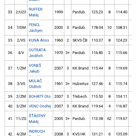
RUFFER
33.
2/U23
1999
Pardub.
125.23
8
114.40
2
Matěj
FENCL
34.
7/DM
2003
3
Pardub.
178.04
10
108.31
10
Jáchym
35.
2/VS
KUNA Alois
1960
2
SKVS ČB
110.37
8
124.23
10
OUTRATA
36.
4/V
1970
3+
Pardub.
116.83
2
115.66
4
Jindřich
VONEŠ
37.
1/ZM
2007
3
KK Brand
115.44
8
119.69
2
Jakub
MULAČ
38.
3/VS
1961
3+
Hubertus
127.46
4
115.74
6
Oldřich
39.
2/ZM
BOHATÝ Oto
2007
3
Třebech.
115.53
8
134.11
54
40.
3/ZM
VENC Ondřej
2007
3
KK Brand
119.64
4
116.87
8
ŠŤASTNÝ
41.
11/ZS
2005
3+
Pardub.
113.38
62
119.67
8
Matěj
INDRUCH
42.
4/ZM
2008
3
KVS HK
131.21
6
135.09
8