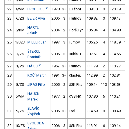
22.
4/VM
PRCHLÍK Jiří
1978
3+
L.Tábor
109.30
0
120.19
8
23.
6/ZS
BEIER Alva
2005
3
Trutnov
109.82
0
109.13
6
HARTL
24.
6/DM
2004
2
Horš.Týn
105.84
4
104.98
10
Jakub
25.
1/U23
MILLER Jan
1997
3
Turnov
106.25
4
118.39
10
ŠTERCL
26.
7/ZS
2005
3
Dukla B.
107.51
4
114.56
4
Dominik
27.
1/VS
HÁK Jiří
1952
3+
Trutnov
111.79
2
110.27
2
28.
KOČÍ Martin
1991
3+
Klášter.
112.99
2
102.81
10
29.
8/ZS
JIRAS Filip
2005
2
USK Pha
109.14
110
103.53
10
HAUCK
30.
5/VM
1977
2
KVS HK
107.80
6
110.21
10
Marek
SLAVÍK
31.
9/ZS
2005
3+
Frol
114.59
8
108.49
6
Vojtěch
SVOBODA
32.
10/ZS
2006
3
USK Pha
113.91
6
109.14
6
Adam