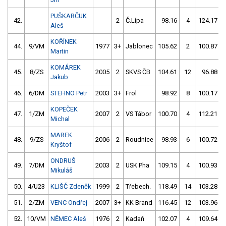
PUŠKARČUK
42.
2
Č.Lípa
98.16
4
124.17
Aleš
KOŘÍNEK
44.
9/VM
1977
3+
Jablonec
105.62
2
100.87
Martin
KOMÁREK
45.
8/ZS
2005
2
SKVS ČB
104.61
12
96.88
Jakub
46.
6/DM
STEHNO Petr
2003
3+
Frol
98.92
8
100.17
KOPEČEK
47.
1/ZM
2007
2
VS Tábor
100.70
4
112.21
Michal
MAREK
48.
9/ZS
2006
2
Roudnice
98.93
6
100.72
Kryštof
ONDRUŠ
49.
7/DM
2003
2
USK Pha
109.15
4
100.93
Mikuláš
50.
4/U23
KLIŠČ Zdeněk
1999
2
Třebech.
118.49
14
103.28
51.
2/ZM
VENC Ondřej
2007
3+
KK Brand
116.45
12
103.96
52.
10/VM
NĚMEC Aleš
1976
2
Kadaň
102.07
4
109.64