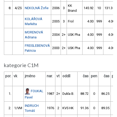
KK
8.
4/ZS
NEKOLNÁ Žofie
2006
3
145.92
10
131.35
Brand
KOLÁŘOVÁ
2005
3
Frol
4.00
999
4.00
Markéta
MORENOVÁ
2004
2+
USK Pha
4.00
999
4.00
Adriana
FREISLEBENOVÁ
2003
2+
USK Pha
4.00
999
4.00
Patricia
kategorie C1M
por.
vk
jméno
nar.
vt
oddíl
čas
pen
čas
pe
FOUKAL
1.
1987
2+
Dukla B.
88.72
0
86.25
0
Pavel
INDRUCH
2.
1/VM
1976
2
KVS HK
91.36
0
89.35
0
Tomáš