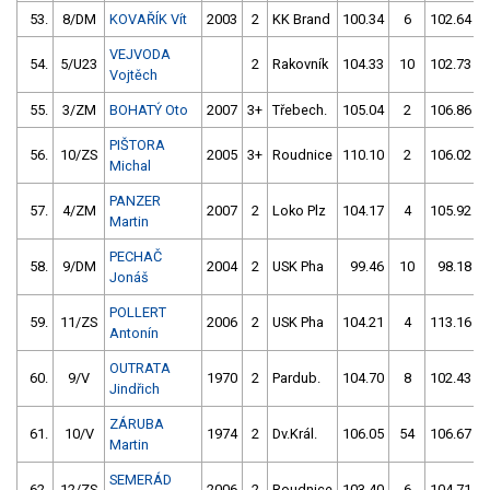
53.
8/DM
KOVAŘÍK Vít
2003
2
KK Brand
100.34
6
102.64
VEJVODA
54.
5/U23
2
Rakovník
104.33
10
102.73
Vojtěch
55.
3/ZM
BOHATÝ Oto
2007
3+
Třebech.
105.04
2
106.86
PIŠTORA
56.
10/ZS
2005
3+
Roudnice
110.10
2
106.02
Michal
PANZER
57.
4/ZM
2007
2
Loko Plz
104.17
4
105.92
Martin
PECHAČ
58.
9/DM
2004
2
USK Pha
99.46
10
98.18
Jonáš
POLLERT
59.
11/ZS
2006
2
USK Pha
104.21
4
113.16
Antonín
OUTRATA
60.
9/V
1970
2
Pardub.
104.70
8
102.43
Jindřich
ZÁRUBA
61.
10/V
1974
2
Dv.Král.
106.05
54
106.67
Martin
SEMERÁD
62.
12/ZS
2006
2
Roudnice
103.40
6
104.71