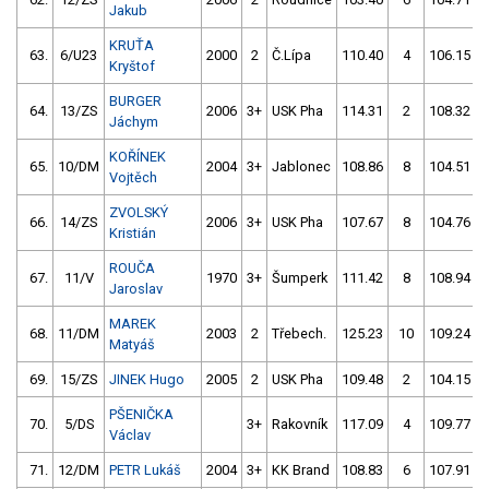
Jakub
KRUŤA
63.
6/U23
2000
2
Č.Lípa
110.40
4
106.15
Kryštof
BURGER
64.
13/ZS
2006
3+
USK Pha
114.31
2
108.32
Jáchym
KOŘÍNEK
65.
10/DM
2004
3+
Jablonec
108.86
8
104.51
Vojtěch
ZVOLSKÝ
66.
14/ZS
2006
3+
USK Pha
107.67
8
104.76
Kristián
ROUČA
67.
11/V
1970
3+
Šumperk
111.42
8
108.94
Jaroslav
MAREK
68.
11/DM
2003
2
Třebech.
125.23
10
109.24
Matyáš
69.
15/ZS
JINEK Hugo
2005
2
USK Pha
109.48
2
104.15
PŠENIČKA
70.
5/DS
3+
Rakovník
117.09
4
109.77
Václav
71.
12/DM
PETR Lukáš
2004
3+
KK Brand
108.83
6
107.91