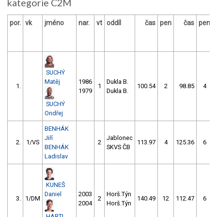
kategorie C2M
por.
vk
jméno
nar.
vt
oddíl
čas
pen
čas
pen
SUCHÝ
Matěj
1986
Dukla B.
1.
1
100.54
2
98.85
4
1979
Dukla B.
SUCHÝ
Ondřej
BENHÁK
Jiří
Jablonec
2.
1/VS
2
113.97
4
125.36
6
BENHÁK
SKVS ČB
Ladislav
KUNEŠ
Daniel
2003
Horš.Týn
3.
1/DM
2
140.49
12
112.47
6
2004
Horš.Týn
HARTL