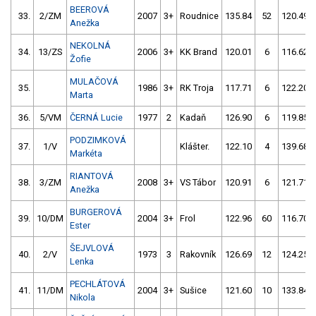
BEEROVÁ
33.
2/ZM
2007
3+
Roudnice
135.84
52
120.49
Anežka
NEKOLNÁ
34.
13/ZS
2006
3+
KK Brand
120.01
6
116.62
Žofie
MULAČOVÁ
35.
1986
3+
RK Troja
117.71
6
122.20
Marta
36.
5/VM
ČERNÁ Lucie
1977
2
Kadaň
126.90
6
119.85
PODZIMKOVÁ
37.
1/V
Klášter.
122.10
4
139.68
Markéta
RIANTOVÁ
38.
3/ZM
2008
3+
VS Tábor
120.91
6
121.71
Anežka
BURGEROVÁ
39.
10/DM
2004
3+
Frol
122.96
60
116.70
Ester
ŠEJVLOVÁ
40.
2/V
1973
3
Rakovník
126.69
12
124.25
Lenka
PECHLÁTOVÁ
41.
11/DM
2004
3+
Sušice
121.60
10
133.84
Nikola