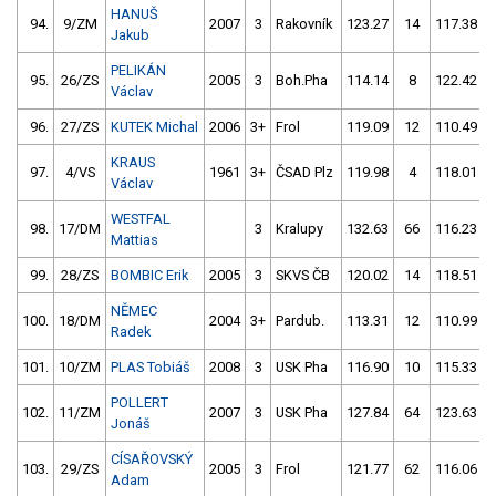
HANUŠ
94.
9/ZM
2007
3
Rakovník
123.27
14
117.38
Jakub
PELIKÁN
95.
26/ZS
2005
3
Boh.Pha
114.14
8
122.42
Václav
96.
27/ZS
KUTEK Michal
2006
3+
Frol
119.09
12
110.49
KRAUS
97.
4/VS
1961
3+
ČSAD Plz
119.98
4
118.01
Václav
WESTFAL
98.
17/DM
3
Kralupy
132.63
66
116.23
Mattias
99.
28/ZS
BOMBIC Erik
2005
3
SKVS ČB
120.02
14
118.51
NĚMEC
100.
18/DM
2004
3+
Pardub.
113.31
12
110.99
Radek
101.
10/ZM
PLAS Tobiáš
2008
3
USK Pha
116.90
10
115.33
POLLERT
102.
11/ZM
2007
3
USK Pha
127.84
64
123.63
Jonáš
CÍSAŘOVSKÝ
103.
29/ZS
2005
3
Frol
121.77
62
116.06
Adam