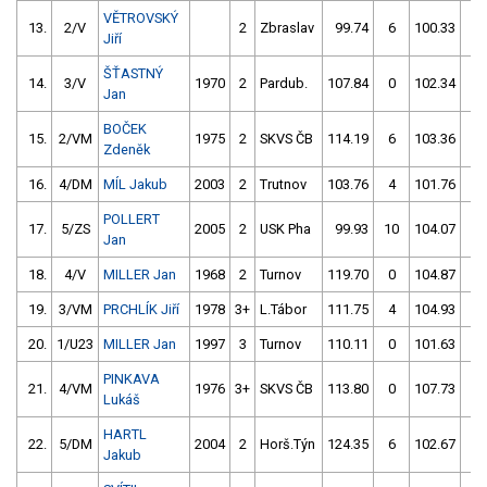
VĚTROVSKÝ
13.
2/V
2
Zbraslav
99.74
6
100.33
4
Jiří
ŠŤASTNÝ
14.
3/V
1970
2
Pardub.
107.84
0
102.34
2
Jan
BOČEK
15.
2/VM
1975
2
SKVS ČB
114.19
6
103.36
2
Zdeněk
16.
4/DM
MÍL Jakub
2003
2
Trutnov
103.76
4
101.76
4
POLLERT
17.
5/ZS
2005
2
USK Pha
99.93
10
104.07
2
Jan
18.
4/V
MILLER Jan
1968
2
Turnov
119.70
0
104.87
4
19.
3/VM
PRCHLÍK Jiří
1978
3+
L.Tábor
111.75
4
104.93
4
20.
1/U23
MILLER Jan
1997
3
Turnov
110.11
0
101.63
8
PINKAVA
21.
4/VM
1976
3+
SKVS ČB
113.80
0
107.73
2
Lukáš
HARTL
22.
5/DM
2004
2
Horš.Týn
124.35
6
102.67
8
Jakub