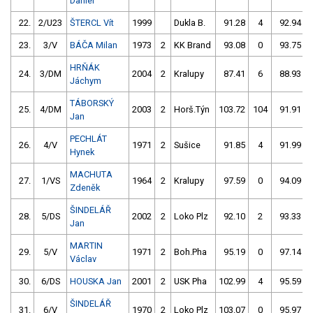
Daniel
22.
2/U23
ŠTERCL Vít
1999
Dukla B.
91.28
4
92.94
23.
3/V
BÁČA Milan
1973
2
KK Brand
93.08
0
93.75
HRŇÁK
24.
3/DM
2004
2
Kralupy
87.41
6
88.93
Jáchym
TÁBORSKÝ
25.
4/DM
2003
2
Horš.Týn
103.72
104
91.91
Jan
PECHLÁT
26.
4/V
1971
2
Sušice
91.85
4
91.99
Hynek
MACHUTA
27.
1/VS
1964
2
Kralupy
97.59
0
94.09
Zdeněk
ŠINDELÁŘ
28.
5/DS
2002
2
Loko Plz
92.10
2
93.33
Jan
MARTIN
29.
5/V
1971
2
Boh.Pha
95.19
0
97.14
Václav
30.
6/DS
HOUSKA Jan
2001
2
USK Pha
102.99
4
95.59
ŠINDELÁŘ
31.
6/V
1970
2
Loko Plz
103.07
0
95.97