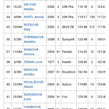
ERLOVÁ
33.
13/ZS
2006
2
USK Pha
116.18
6
124.61
Natálie
34.
9/DM
KRISTL Anouk
2003
3
USK Pha
119.27
150
117.26
BOČKOVÁ
35.
10/DM
2003
2
SKVS ČB
135.48
212
117.84
Bára
ŠTĚPÁNKOVÁ
36.
3/ZM
2008
3
Šumperk
120.48
6
169.34
Markéta
BUNDOVÁ
37.
11/DM
2004
3+
Pardub.
114.53
12
131.80
Simona
38.
5/VM
ČERNÁ Lucie
1977
2
Kadaň
128.46
2
122.83
BEEROVÁ
39.
4/ZM
2007
3+
Roudnice
132.94
4
126.99
Anežka
PECHLÁTOVÁ
40.
12/DM
2004
3+
Sušice
119.83
14
129.86
Nikola
BURGEROVÁ
41.
13/DM
2004
3+
Frol
129.28
6
125.48
Ester
HORÁKOVÁ