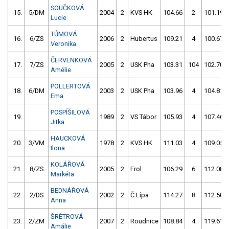
SOUČKOVÁ
15.
5/DM
2004
2
KVS HK
104.66
2
101.19
Lucie
TŮMOVÁ
16.
6/ZS
2006
2
Hubertus
109.21
4
100.67
Veronika
ČERVENKOVÁ
17.
7/ZS
2005
2
USK Pha
103.31
104
102.70
Amélie
POLLERTOVÁ
18.
6/DM
2003
2
USK Pha
103.96
4
104.81
Ema
POSPÍŠILOVÁ
19.
1989
2
VS Tábor
105.93
4
107.46
Jitka
HAUCKOVÁ
20.
3/VM
1978
2
KVS HK
111.03
4
109.05
Ilona
KOLÁŘOVÁ
21.
8/ZS
2005
2
Frol
106.29
6
112.08
Markéta
BEDNÁŘOVÁ
22.
2/DS
2002
2
Č.Lípa
114.27
8
112.50
Anna
ŠRÉTROVÁ
23.
2/ZM
2007
2
Roudnice
108.84
4
119.61
Amálie