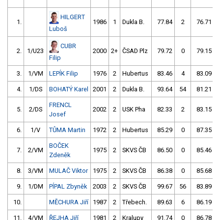
HILGERT
1.
1986
1
Dukla B.
77.84
2
76.71
Luboš
CUBR
2.
1/U23
2000
2+
ČSAD Plz
79.72
0
79.15
Filip
3.
1/VM
LEPÍK Filip
1976
2
Hubertus
83.46
4
83.09
4.
1/DS
BOHATÝ Karel
2001
2
Dukla B.
93.64
54
81.21
FRENCL
5.
2/DS
2002
2
USK Pha
82.33
2
83.15
Josef
6.
1/V
TŮMA Martin
1972
2
Hubertus
85.29
0
87.35
BOČEK
7.
2/VM
1975
2
SKVS ČB
86.50
0
85.46
Zdeněk
8.
3/VM
MULAČ Viktor
1975
2
SKVS ČB
86.38
0
85.68
9.
1/DM
PÍPAL Zbyněk
2003
2
SKVS ČB
99.67
56
83.89
10.
MĚCHURA Jiří
1987
2
Třebech.
89.63
6
86.19
11.
4/VM
ŘEJHA Jiří
1981
2
Kralupy
91.74
0
86.78