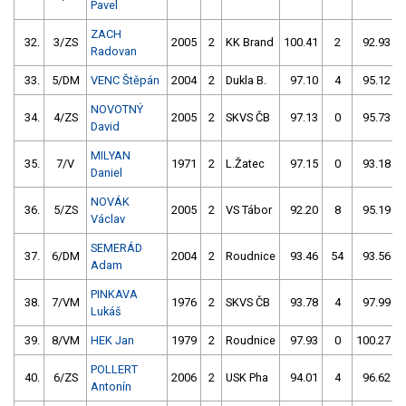
Pavel
ZACH
32.
3/ZS
2005
2
KK Brand
100.41
2
92.93
Radovan
33.
5/DM
VENC Štěpán
2004
2
Dukla B.
97.10
4
95.12
NOVOTNÝ
34.
4/ZS
2005
2
SKVS ČB
97.13
0
95.73
David
MILYAN
35.
7/V
1971
2
L.Žatec
97.15
0
93.18
Daniel
NOVÁK
36.
5/ZS
2005
2
VS Tábor
92.20
8
95.19
Václav
SEMERÁD
37.
6/DM
2004
2
Roudnice
93.46
54
93.56
Adam
PINKAVA
38.
7/VM
1976
2
SKVS ČB
93.78
4
97.99
Lukáš
39.
8/VM
HEK Jan
1979
2
Roudnice
97.93
0
100.27
POLLERT
40.
6/ZS
2006
2
USK Pha
94.01
4
96.62
Antonín