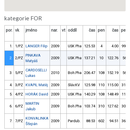
kategorie FOR
por.
vk
jméno
nar.
vt
oddíl
čas
pen
čas
pen
1.
1/PZ
LANGER Filip
2009
USK Pha
125.53
4
4.00
999
PINKAVA
2.
2/PZ
2009
USK Pha
137.21
10
122.76
56
Matyáš
CARDOSELLI
3.
5/PZ
2010
Boh.Pha
206.47
108
152.19
56
Lukas
4.
3/PZ
KVAPIL Matěj
2009
Sláv.KV
125.98
110
115.00
310
5.
4/PZ
HORÁK David
2009
USK Pha
140.29
108
148.49
114
MARTIN
6.
6/PZ
2009
Boh.Pha
103.74
310
127.62
304
Jakub
KONVALINKA
7.
7/PZ
2009
Pardub.
88.53
602
94.51
360
Šťepán