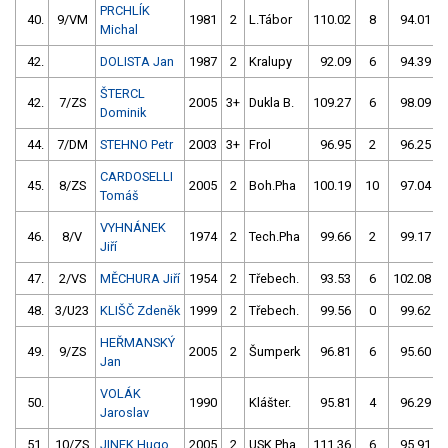
PRCHLÍK
40.
9/VM
1981
2
L.Tábor
110.02
8
94.01
Michal
42.
DOLISTA Jan
1987
2
Kralupy
92.09
6
94.39
ŠTERCL
42.
7/ZS
2005
3+
Dukla B.
109.27
6
98.09
Dominik
44.
7/DM
STEHNO Petr
2003
3+
Frol
96.95
2
96.25
CARDOSELLI
45.
8/ZS
2005
2
Boh.Pha
100.19
10
97.04
Tomáš
VYHNÁNEK
46.
8/V
1974
2
Tech.Pha
99.66
2
99.17
Jiří
47.
2/VS
MĚCHURA Jiří
1954
2
Třebech.
93.53
6
102.08
48.
3/U23
KLIŠČ Zdeněk
1999
2
Třebech.
99.56
0
99.62
HEŘMANSKÝ
49.
9/ZS
2005
2
Šumperk
96.81
6
95.60
Jan
VOLÁK
50.
1990
Klášter.
95.81
4
96.29
Jaroslav
51.
10/ZS
JINEK Hugo
2005
2
USK Pha
111.36
6
95.91