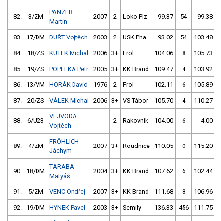
PANZER
82.
3/ZM
2007
2
Loko Plz
99.37
54
99.38
Martin
83.
17/DM
DUŘT Vojtěch
2003
2
USK Pha
93.02
54
103.48
84.
18/ZS
KUTEK Michal
2006
3+
Frol
104.06
8
105.73
85.
19/ZS
POPELKA Petr
2005
3+
KK Brand
109.47
4
103.92
86.
13/VM
HORÁK David
1976
2
Frol
102.11
6
105.89
87.
20/ZS
VÁLEK Michal
2006
3+
VS Tábor
105.70
4
110.27
VEJVODA
88.
6/U23
2
Rakovník
104.00
6
4.00
Vojtěch
FRÖHLICH
89.
4/ZM
2007
3+
Roudnice
110.05
0
115.20
Jáchym
TARABA
90.
18/DM
2004
3+
KK Brand
107.62
6
102.44
Matyáš
91.
5/ZM
VENC Ondřej
2007
3+
KK Brand
111.68
8
106.96
92.
19/DM
HYNEK Pavel
2003
3+
Semily
136.33
456
111.75