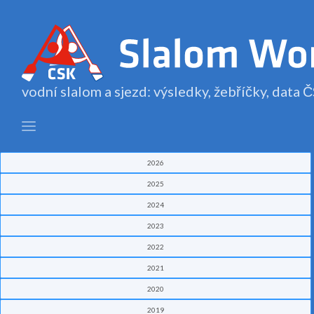
vodní slalom a sjezd: výsledky, žebříčky, data
2026
2025
2024
2023
2022
2021
2020
2019