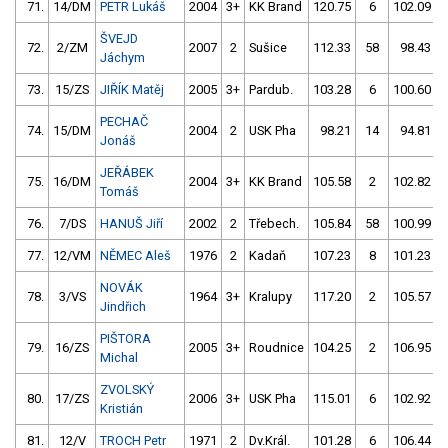
71.
14/DM
PETR Lukáš
2004
3+
KK Brand
120.75
6
102.09
ŠVEJD
72.
2/ZM
2007
2
Sušice
112.33
58
98.43
Jáchym
73.
15/ZS
JIŘÍK Matěj
2005
3+
Pardub.
103.28
6
100.60
PECHAČ
74.
15/DM
2004
2
USK Pha
98.21
14
94.81
Jonáš
JEŘÁBEK
75.
16/DM
2004
3+
KK Brand
105.58
2
102.82
Tomáš
76.
7/DS
HANUŠ Jiří
2002
2
Třebech.
105.84
58
100.99
77.
12/VM
NĚMEC Aleš
1976
2
Kadaň
107.23
8
101.23
NOVÁK
78.
3/VS
1964
3+
Kralupy
117.20
2
105.57
Jindřich
PIŠTORA
79.
16/ZS
2005
3+
Roudnice
104.25
2
106.95
Michal
ZVOLSKÝ
80.
17/ZS
2006
3+
USK Pha
115.01
6
102.92
Kristián
81.
12/V
TROCH Petr
1971
2
Dv.Král.
101.28
6
106.44