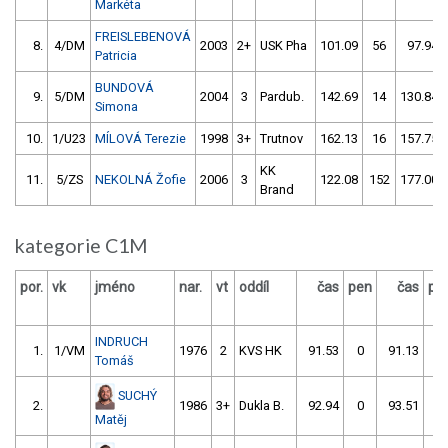
Markéta
FREISLEBENOVÁ
8.
4/DM
2003
2+
USK Pha
101.09
56
97.94
Patricia
BUNDOVÁ
9.
5/DM
2004
3
Pardub.
142.69
14
130.84
Simona
10.
1/U23
MÍLOVÁ Terezie
1998
3+
Trutnov
162.13
16
157.75
KK
11.
5/ZS
NEKOLNÁ Žofie
2006
3
122.08
152
177.00
Brand
kategorie C1M
por.
vk
jméno
nar.
vt
oddíl
čas
pen
čas
pe
INDRUCH
1.
1/VM
1976
2
KVS HK
91.53
0
91.13
2
Tomáš
SUCHÝ
2.
1986
3+
Dukla B.
92.94
0
93.51
0
Matěj