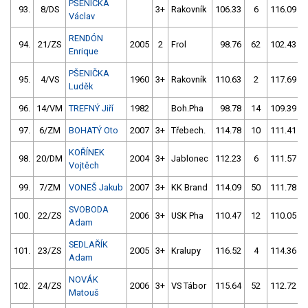
PŠENIČKA
93.
8/DS
3+
Rakovník
106.33
6
116.09
Václav
RENDÓN
94.
21/ZS
2005
2
Frol
98.76
62
102.43
Enrique
PŠENIČKA
95.
4/VS
1960
3+
Rakovník
110.63
2
117.69
Luděk
96.
14/VM
TREFNÝ Jiří
1982
Boh.Pha
98.78
14
109.39
97.
6/ZM
BOHATÝ Oto
2007
3+
Třebech.
114.78
10
111.41
KOŘÍNEK
98.
20/DM
2004
3+
Jablonec
112.23
6
111.57
Vojtěch
99.
7/ZM
VONEŠ Jakub
2007
3+
KK Brand
114.09
50
111.78
SVOBODA
100.
22/ZS
2006
3+
USK Pha
110.47
12
110.05
Adam
SEDLAŘÍK
101.
23/ZS
2005
3+
Kralupy
116.52
4
114.36
Adam
NOVÁK
102.
24/ZS
2006
3+
VS Tábor
115.64
52
112.72
Matouš