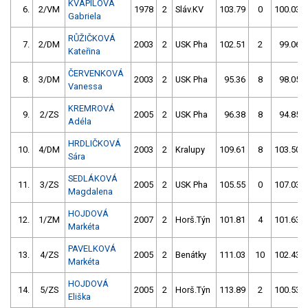
KVAPILOVÁ
6.
2/VM
1978
2
Sláv.KV
103.79
0
100.03
Gabriela
RŮŽIČKOVÁ
7.
2/DM
2003
2
USK Pha
102.51
2
99.06
Kateřina
ČERVENKOVÁ
8.
3/DM
2003
2
USK Pha
95.36
8
98.05
Vanessa
KREMROVÁ
9.
2/ZS
2005
2
USK Pha
96.38
8
94.85
Adéla
HRDLIČKOVÁ
10.
4/DM
2003
2
Kralupy
109.61
8
103.50
Sára
SEDLÁKOVÁ
11.
3/ZS
2005
2
USK Pha
105.55
0
107.03
Magdalena
HOJDOVÁ
12.
1/ZM
2007
2
Horš.Týn
101.81
4
101.63
Markéta
PAVELKOVÁ
13.
4/ZS
2005
2
Benátky
111.03
10
102.43
Markéta
HOJDOVÁ
14.
5/ZS
2005
2
Horš.Týn
113.89
2
100.53
Eliška