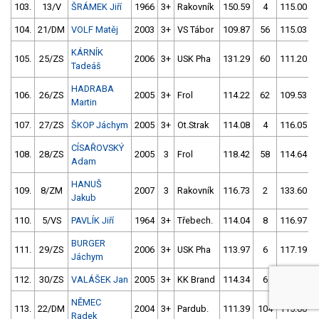
103.
13/V
ŠRÁMEK Jiří
1966
3+
Rakovník
150.59
4
115.00
104.
21/DM
VOLF Matěj
2003
3+
VS Tábor
109.87
56
115.03
KÁRNÍK
105.
25/ZS
2006
3+
USK Pha
131.29
60
111.20
Tadeáš
HADRABA
106.
26/ZS
2005
3+
Frol
114.22
62
109.53
Martin
107.
27/ZS
ŠKOP Jáchym
2005
3+
Ot.Strak
114.08
4
116.05
CÍSAŘOVSKÝ
108.
28/ZS
2005
3
Frol
118.42
58
114.64
Adam
HANUŠ
109.
8/ZM
2007
3
Rakovník
116.73
2
133.60
Jakub
110.
5/VS
PAVLÍK Jiří
1964
3+
Třebech.
114.04
8
116.97
BURGER
111.
29/ZS
2006
3+
USK Pha
113.97
6
117.19
Jáchym
112.
30/ZS
VALÁŠEK Jan
2005
3+
KK Brand
114.34
6
160.15
NĚMEC
113.
22/DM
2004
3+
Pardub.
111.39
104
115.00
Radek