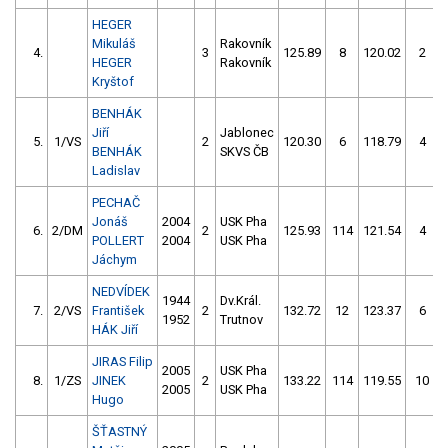
HEGER
Mikuláš
Rakovník
4.
3
125.89
8
120.02
2
HEGER
Rakovník
Kryštof
BENHÁK
Jiří
Jablonec
5.
1/VS
2
120.30
6
118.79
4
BENHÁK
SKVS ČB
Ladislav
PECHAČ
Jonáš
2004
USK Pha
6.
2/DM
2
125.93
114
121.54
4
POLLERT
2004
USK Pha
Jáchym
NEDVÍDEK
1944
Dv.Král.
7.
2/VS
František
2
132.72
12
123.37
6
1952
Trutnov
HÁK Jiří
JIRAS Filip
2005
USK Pha
8.
1/ZS
JINEK
2
133.22
114
119.55
10
2005
USK Pha
Hugo
ŠŤASTNÝ