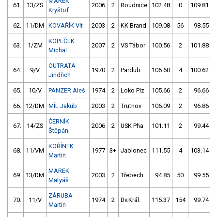
MAREK
61.
13/ZS
2006
2
Roudnice
102.48
0
109.81
Kryštof
62.
11/DM
KOVAŘÍK Vít
2003
2
KK Brand
109.08
56
98.55
KOPEČEK
63.
1/ZM
2007
2
VS Tábor
100.56
2
101.88
Michal
OUTRATA
64.
9/V
1970
2
Pardub.
106.60
4
100.62
Jindřich
65.
10/V
PANZER Aleš
1974
2
Loko Plz
105.66
2
96.66
66.
12/DM
MÍL Jakub
2003
2
Trutnov
106.09
2
96.86
ČERNÍK
67.
14/ZS
2006
2
USK Pha
101.11
2
99.44
Štěpán
KOŘÍNEK
68.
11/VM
1977
3+
Jablonec
111.55
4
103.14
Martin
MAREK
69.
13/DM
2003
2
Třebech.
94.85
50
99.55
Matyáš
ZÁRUBA
70.
11/V
1974
2
Dv.Král.
115.37
154
99.74
Martin