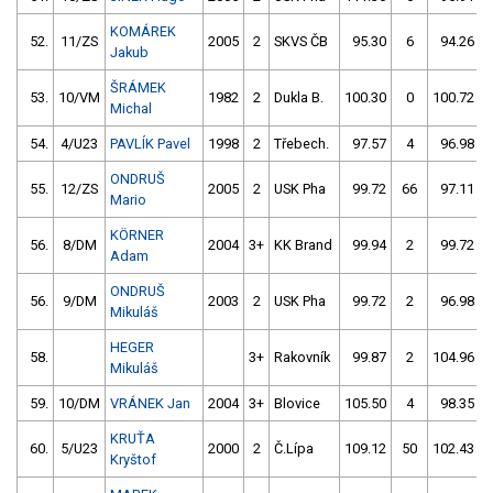
KOMÁREK
52.
11/ZS
2005
2
SKVS ČB
95.30
6
94.26
Jakub
ŠRÁMEK
53.
10/VM
1982
2
Dukla B.
100.30
0
100.72
Michal
54.
4/U23
PAVLÍK Pavel
1998
2
Třebech.
97.57
4
96.98
ONDRUŠ
55.
12/ZS
2005
2
USK Pha
99.72
66
97.11
Mario
KÖRNER
56.
8/DM
2004
3+
KK Brand
99.94
2
99.72
Adam
ONDRUŠ
56.
9/DM
2003
2
USK Pha
99.72
2
96.98
Mikuláš
HEGER
58.
3+
Rakovník
99.87
2
104.96
Mikuláš
59.
10/DM
VRÁNEK Jan
2004
3+
Blovice
105.50
4
98.35
KRUŤA
60.
5/U23
2000
2
Č.Lípa
109.12
50
102.43
Kryštof