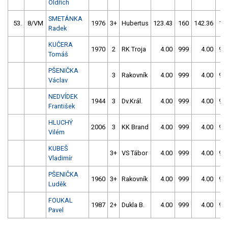
Oldřich
SMETÁNKA
53.
8/VM
1976
3+
Hubertus
123.43
160
142.36
11
Radek
KUČERA
1970
2
RK Troja
4.00
999
4.00
99
Tomáš
PŠENIČKA
3
Rakovník
4.00
999
4.00
99
Václav
NEDVÍDEK
1944
3
Dv.Král.
4.00
999
4.00
99
František
HLUCHÝ
2006
3
KK Brand
4.00
999
4.00
99
Vilém
KUBEŠ
3+
VS Tábor
4.00
999
4.00
99
Vladimír
PŠENIČKA
1960
3+
Rakovník
4.00
999
4.00
99
Luděk
FOUKAL
1987
2+
Dukla B.
4.00
999
4.00
99
Pavel