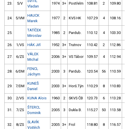
SVÍTIL
23.
5/V
1974
3+
Postřelm
108.81
2
109.80
6
Vladan
HAUCK
24.
5/VM
1977
2
KVS HK
107.29
4
108.16
4
Marek
TATÍČEK
25.
1985
2
Pardub.
110.12
4
103.30
8
Miroslav
26.
1/VS
HÁK Jiří
1952
3+
Trutnov
110.42
2
112.86
8
VÁLEK
27.
6/ZS
2006
3+
VS Tábor
109.57
4
112.94
4
Michal
FENCL
28.
6/DM
2003
3
Pardub.
120.54
56
110.59
4
Jáchym
KUNEŠ
29.
7/DM
2003
3+
Horš.Týn
110.29
8
110.83
4
Daniel
30.
2/VS
KUNA Alois
1960
2
SKVS ČB
120.73
6
113.28
2
ŠTERCL
31.
7/ZS
2005
3
Dukla B.
115.27
50
113.58
4
Dominik
SLAVÍK
32.
8/ZS
2005
3+
Frol
118.80
8
116.57
4
Vojtěch