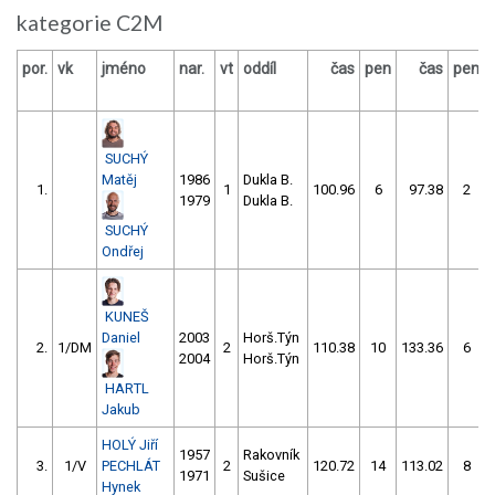
kategorie C2M
por.
vk
jméno
nar.
vt
oddíl
čas
pen
čas
pen
SUCHÝ
Matěj
1986
Dukla B.
1.
1
100.96
6
97.38
2
1979
Dukla B.
SUCHÝ
Ondřej
KUNEŠ
Daniel
2003
Horš.Týn
2.
1/DM
2
110.38
10
133.36
6
2004
Horš.Týn
HARTL
Jakub
HOLÝ Jiří
1957
Rakovník
3.
1/V
PECHLÁT
2
120.72
14
113.02
8
1971
Sušice
Hynek