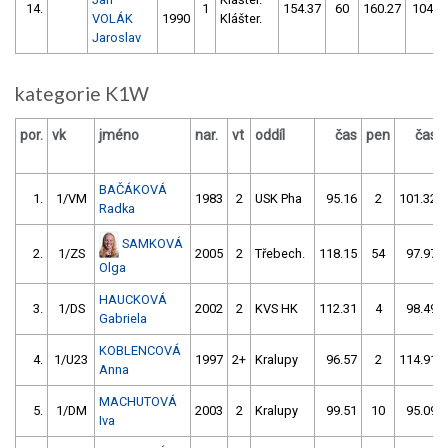
14.
1
154.37
60
160.27
104
VOLÁK
1990
Klášter.
Jaroslav
kategorie K1W
por.
vk
jméno
nar.
vt
oddíl
čas
pen
čas
BAČÁKOVÁ
1.
1/VM
1983
2
USK Pha
95.16
2
101.32
Radka
SAMKOVÁ
2.
1/ZS
2005
2
Třebech.
118.15
54
97.97
Olga
HAUCKOVÁ
3.
1/DS
2002
2
KVS HK
112.31
4
98.49
Gabriela
KOBLENCOVÁ
4.
1/U23
1997
2+
Kralupy
96.57
2
114.91
Anna
MACHUTOVÁ
5.
1/DM
2003
2
Kralupy
99.51
10
95.09
Iva