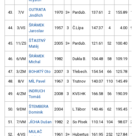
OUTRATA
43.
7/V
1970
3+
Pardub.
137.61
2
155.89
11
Jindřich
ŠRÁMEK
44.
3/VS
1957
3
Č.Lípa
147.37
4
4.00
99
Jaroslav
ŠŤASTNÝ
45.
11/ZS
2005
3+
Pardub.
121.61
52
100.40
56
Matěj
ŠRÁMEK
46.
6/VM
1982
Dukla B.
104.48
58
109.19
54
Michal
47.
3/ZM
BOHATÝ Oto
2007
3
Třebech.
154.54
66
125.78
52
48.
8/V
MÍL Pavel
1967
3
Trutnov
140.07
110
145.49
52
INDRUCH
49.
4/ZM
2008
3
KVS HK
166.58
56
190.39
8
Tomáš
ŠTEMBERA
50.
9/DM
2004
L.Tábor
140.46
62
195.45
16
Dominik
51.
7/VM
JÍCHA Dušan
1982
2
So Písek
110.14
104
98.07
20
MULAČ
52.
4/VS
1961
3+
Hubertus
161.95
252
127.84
10