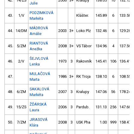
42.
14/ZS
2006
3+
Kralupy
138.05
10
132.12
Julie
PODZIMKOVÁ
43.
1/V
Klášter.
145.89
6
133.58
Markéta
MÁDROVÁ
44.
14/DM
2003
3+
Loko Plz
132.46
6
129.28
Amálie
RIANTOVÁ
45.
5/ZM
2008
3+
VS Tábor
134.96
4
137.56
Anežka
ŠEJVLOVÁ
46.
2/V
1973
3
Rakovník
145.41
106
136.41
Lenka
MULAČOVÁ
47.
1986
3+
RK Troja
138.10
6
108.55
Marta
SAKALOVÁ
48.
6/ZM
2007
3
Kralupy
147.06
56
178.24
Markéta
ŽĎÁRSKÁ
49.
15/ZS
2006
3
Pardub.
131.13
256
147.68
Laura
JIRASOVÁ
50.
7/ZM
2008
3
USK Pha
1.00
999
158.47
Klára