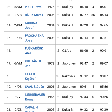
12.
5/VM
PRELL Pavel
1976
2
Kralupy
84.10
4
85.01
13.
1/ZS
BÍZEK Marek
2005
2
Dukla B.
87.77
56
85.14
KUDRNA
14.
2/DM
2004
2
Dukla B.
87.20
0
92.65
Josef
PROCHÁZKA
15.
3/DS
2002
2
Dukla B.
82.13
6
82.51
Josef
PUŠKARČUK
16.
2
Č.Lípa
86.98
2
90.91
Aleš
KULHÁNEK
17.
6/VM
1978
2
Jablonec
92.47
2
89.07
Jan
HEGER
18.
3+
Rakovník
93.12
0
90.87
Kryštof
19.
4/DS
SAAL Štěpán
2001
2
Jablonec
89.61
4
85.86
NEUGEBAUER
20.
2/V
1965
2
Kralupy
92.34
0
90.26
Roman
CAPALINI
21.
2/ZS
2005
2
Dukla B.
94.32
2
92.39