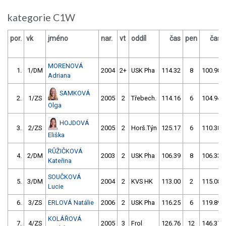
kategorie C1W
por.
vk
jméno
nar.
vt
oddíl
čas
pen
čas
MORENOVÁ
1.
1/DM
2004
2+
USK Pha
114.32
8
100.98
Adriana
SAMKOVÁ
2.
1/ZS
2005
2
Třebech.
114.16
6
104.94
Olga
HOJDOVÁ
3.
2/ZS
2005
2
Horš.Týn
125.17
6
110.38
Eliška
RŮŽIČKOVÁ
4.
2/DM
2003
2
USK Pha
106.39
8
106.33
Kateřina
SOUČKOVÁ
5.
3/DM
2004
2
KVS HK
113.00
2
115.08
Lucie
6.
3/ZS
ERLOVÁ Natálie
2006
2
USK Pha
116.25
6
119.89
KOLÁŘOVÁ
7.
4/ZS
2005
3
Frol
126.76
12
146.37