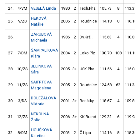
24.
4/VM
VESELÁ Linda
1980
2
Tech.Pha
105.73
8
113.39
HEKOVÁ
25.
9/ZS
2006
2
Roudnice
114.18
0
116.10
Natálie
ZÁRUBOVÁ
26.
1986
2
Dv.Král.
115.63
4
110.81
Michaela
ŠAMPALÍKOVÁ
27.
7/DM
2004
2
Loko Plz
130.70
108
111.10
Klára
JELÍNKOVÁ
28.
10/ZS
2005
3+
USK Pha
111.56
4
115.08
Sára
SAIFRTOVÁ
29.
11/ZS
2005
2
Roudnice
124.58
62
111.34
Magdalena
DOLEŽALOVÁ
30.
3/DS
2001
3+
Benátky
118.67
4
109.85
Viktorie
NEKOLNÁ
31.
12/ZS
2006
3+
KK Brand
129.22
6
119.93
Žofie
HOUŠKOVÁ
32.
8/DM
2003
2
Č.Lípa
114.16
8
118.36
Kateřina