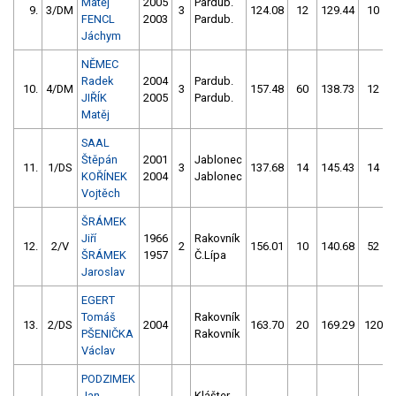
Matěj
2005
Pardub.
9.
3/DM
3
124.08
12
129.44
10
FENCL
2003
Pardub.
Jáchym
NĚMEC
Radek
2004
Pardub.
10.
4/DM
3
157.48
60
138.73
12
JIŘÍK
2005
Pardub.
Matěj
SAAL
Štěpán
2001
Jablonec
11.
1/DS
3
137.68
14
145.43
14
KOŘÍNEK
2004
Jablonec
Vojtěch
ŠRÁMEK
Jiří
1966
Rakovník
12.
2/V
2
156.01
10
140.68
52
ŠRÁMEK
1957
Č.Lípa
Jaroslav
EGERT
Tomáš
Rakovník
13.
2/DS
2004
163.70
20
169.29
120
PŠENIČKA
Rakovník
Václav
PODZIMEK
Jan
Klášter.