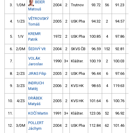
BEIER
3.
1/DM
2004
2
Trutnov
93.72
56
91.23
4
Matouš
VĚTROVSKÝ
4.
1/ZS
2005
2
USK Pha
94.32
2
94.57
2
Tomáš
KREMR
5.
1/V
1972
2
USK Pha
100.85
4
97.86
0
Patrik
6.
2/DM
ŠEDIVÝ Vít
2004
2
SKVS ČB
96.59
152
92.81
6
VOLÁK
7.
1990
3+
Klášter.
100.19
2
100.03
2
Jaroslav
8.
2/ZS
JIRAS Filip
2005
2
USK Pha
96.44
6
97.66
8
INDRUCH
9.
3/ZS
2006
2
KVS HK
98.65
4
119.63
4
Matěj
DRÁBEK
10.
4/ZS
2005
2
KVS HK
101.64
6
100.76
2
Matyáš
11.
KOČÍ Martin
1991
3+
Klášter.
123.06
52
96.92
6
POLLERT
12.
3/DM
2004
2
USK Pha
112.84
62
101.46
2
Jáchym