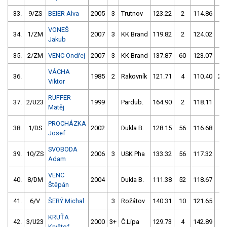
33.
9/ZS
BEIER Alva
2005
3
Trutnov
123.22
2
114.86
6
VONEŠ
34.
1/ZM
2007
3
KK Brand
119.82
2
124.02
6
Jakub
35.
2/ZM
VENC Ondřej
2007
3
KK Brand
137.87
60
123.07
2
VÁCHA
36.
1985
2
Rakovník
121.71
4
110.40
25
Viktor
RUFFER
37.
2/U23
1999
Pardub.
164.90
2
118.11
8
Matěj
PROCHÁZKA
38.
1/DS
2002
Dukla B.
128.15
56
116.68
10
Josef
SVOBODA
39.
10/ZS
2006
3
USK Pha
133.32
56
117.32
12
Adam
VENC
40.
8/DM
2004
Dukla B.
111.38
52
118.67
12
Štěpán
41.
6/V
ŠERÝ Michal
3
Rožátov
140.31
10
121.65
10
KRUŤA
42.
3/U23
2000
3+
Č.Lípa
129.73
4
142.89
6
Kryštof