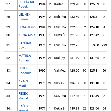
POSPÍCHAL
27.
1994
2
Kadaň
129.78
50
126.69
0
Radek
JELÍNEK
28.
1994
2
Boh.Pha
133.59
8
125.31
2
Šimon
29.
PEXA Jakub
1994
2+
USK Pha
122.35
52
124.18
4
30.
KUNA Alois
1988
1
SKVS ČB
121.25
56
123.42
6
JANČAR
31.
1974
2
USK Pha
122.95
8
0.00
999
David
MATULA
32.
1996
2+
Kralupy
131.19
4
131.25
2
Roman
FUSEK
33.
1990
1
Val.Mez.
128.60
10
125.81
56
Radomir
KVAPIL
34.
1976
2+
Sláv.KV
136.07
58
133.18
8
Martin
PEŠEK
35.
1992
1
USK Pha
147.28
2
147.39
2
Michal
RAŠEK
36.
1977
1
Dukla B.
119.21
52
123.66
54
Michal