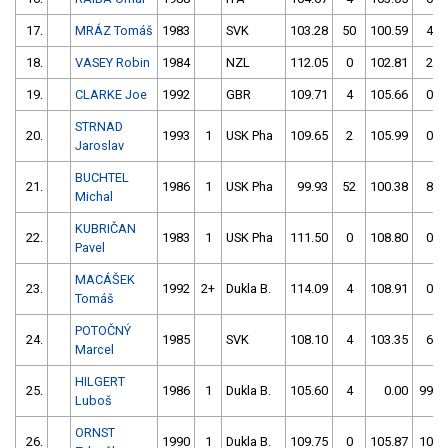
17.
MRÁZ Tomáš
1983
SVK
103.28
50
100.59
4
18.
VASEY Robin
1984
NZL
112.05
0
102.81
2
19.
CLARKE Joe
1992
GBR
109.71
4
105.66
0
STRNAD
20.
1993
1
USK Pha
109.65
2
105.99
0
Jaroslav
BUCHTEL
21.
1986
1
USK Pha
99.93
52
100.38
8
Michal
KUBRIČAN
22.
1983
1
USK Pha
111.50
0
108.80
0
Pavel
MACÁŠEK
23.
1992
2+
Dukla B.
114.09
4
108.91
0
Tomáš
POTOČNÝ
24.
1985
SVK
108.10
4
103.35
6
Marcel
HILGERT
25.
1986
1
Dukla B.
105.60
4
0.00
999
Luboš
ORNST
26.
1990
1
Dukla B.
109.75
0
105.87
100