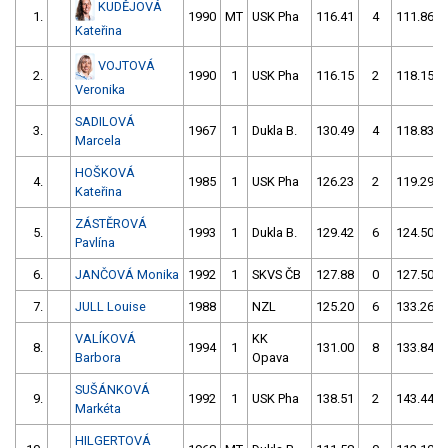
KUDĚJOVÁ
1.
1990
MT
USK Pha
116.41
4
111.86
Kateřina
VOJTOVÁ
2.
1990
1
USK Pha
116.15
2
118.15
Veronika
SADILOVÁ
3.
1967
1
Dukla B.
130.49
4
118.83
Marcela
HOŠKOVÁ
4.
1985
1
USK Pha
126.23
2
119.29
Kateřina
ZÁSTĚROVÁ
5.
1993
1
Dukla B.
129.42
6
124.50
Pavlína
6.
JANČOVÁ Monika
1992
1
SKVS ČB
127.88
0
127.50
7.
JULL Louise
1988
NZL
125.20
6
133.26
VALÍKOVÁ
KK
8.
1994
1
131.00
8
133.84
Barbora
Opava
SUŠÁNKOVÁ
9.
1992
1
USK Pha
138.51
2
143.44
Markéta
HILGERTOVÁ