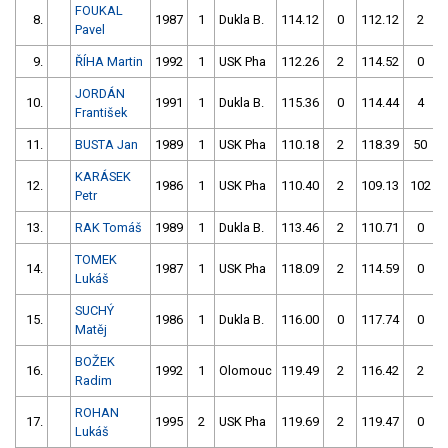
FOUKAL
8.
1987
1
Dukla B.
114.12
0
112.12
2
Pavel
9.
ŘÍHA Martin
1992
1
USK Pha
112.26
2
114.52
0
JORDÁN
10.
1991
1
Dukla B.
115.36
0
114.44
4
František
11.
BUSTA Jan
1989
1
USK Pha
110.18
2
118.39
50
KARÁSEK
12.
1986
1
USK Pha
110.40
2
109.13
102
Petr
13.
RAK Tomáš
1989
1
Dukla B.
113.46
2
110.71
0
TOMEK
14.
1987
1
USK Pha
118.09
2
114.59
0
Lukáš
SUCHÝ
15.
1986
1
Dukla B.
116.00
0
117.74
0
Matěj
BOŽEK
16.
1992
1
Olomouc
119.49
2
116.42
2
Radim
ROHAN
17.
1995
2
USK Pha
119.69
2
119.47
0
Lukáš