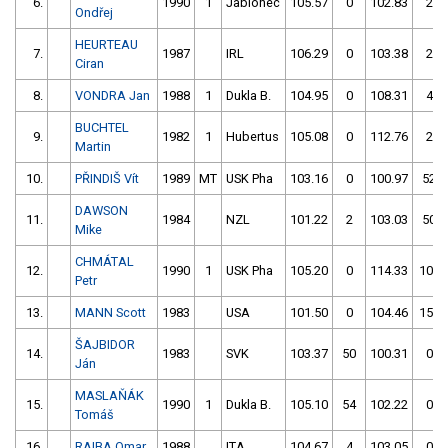
6.
1990
1
Jablonec
105.57
0
102.83
2
Ondřej
HEURTEAU
7.
1987
IRL
106.29
0
103.38
2
Ciran
8.
VONDRA Jan
1988
1
Dukla B.
104.95
0
108.31
4
BUCHTEL
9.
1982
1
Hubertus
105.08
0
112.76
2
Martin
10.
PŘINDIŠ Vít
1989
MT
USK Pha
103.16
0
100.97
52
DAWSON
11.
1984
NZL
101.22
2
103.03
50
Mike
CHMÁTAL
12.
1990
1
USK Pha
105.20
0
114.33
106
Petr
13.
MANN Scott
1983
USA
101.50
0
104.46
150
ŠAJBIDOR
14.
1983
SVK
103.37
50
100.31
0
Ján
MASLAŇÁK
15.
1990
1
Dukla B.
105.10
54
102.22
0
Tomáš
16.
RAIBA Omar
1988
ITA
104.67
4
103.05
0