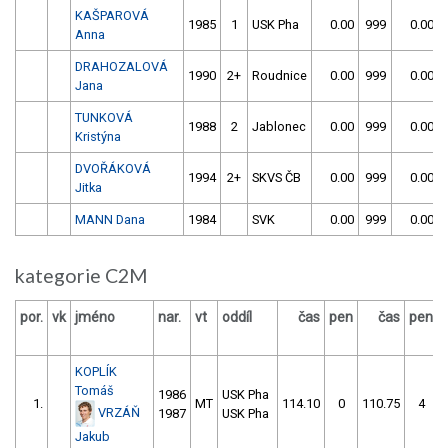
KAŠPAROVÁ
1985
1
USK Pha
0.00
999
0.00
Anna
DRAHOZALOVÁ
1990
2+
Roudnice
0.00
999
0.00
Jana
TUNKOVÁ
1988
2
Jablonec
0.00
999
0.00
Kristýna
DVOŘÁKOVÁ
1994
2+
SKVS ČB
0.00
999
0.00
Jitka
MANN Dana
1984
SVK
0.00
999
0.00
kategorie C2M
por.
vk
jméno
nar.
vt
oddíl
čas
pen
čas
pen
KOPLÍK
Tomáš
1986
USK Pha
1.
MT
114.10
0
110.75
4
VRZÁŇ
1987
USK Pha
Jakub