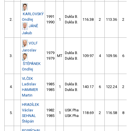
KARLOVSKÝ
1991
Dukla B.
2.
Ondřej
1
116.38
2
113.36
2
1990
Dukla B.
JÁNĚ
Jakub
VOLF
Jaroslav
1979
Dukla B.
3.
MT
109.97
4
109.56
6
1979
Dukla B.
ŠTĚPÁNEK
Ondřej
VLČEK
Ladislav
1985
Dukla B.
4.
1
140.17
6
122.24
2
HAMMER
1985
Dukla B.
Martin
HRADÍLEK
Václav
1982
USK Pha
5.
1
118.69
2
116.58
8
SEHNAL
1985
USK Pha
Štěpán
POSPÍCHAL