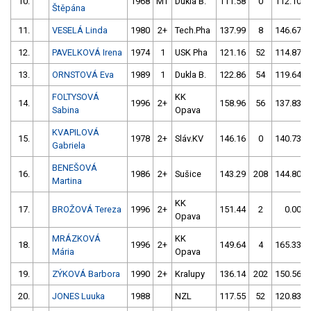
10.
1968
MT
Dukla B.
111.58
0
112.10
Štěpána
11.
VESELÁ Linda
1980
2+
Tech.Pha
137.99
8
146.67
12.
PAVELKOVÁ Irena
1974
1
USK Pha
121.16
52
114.87
13.
ORNSTOVÁ Eva
1989
1
Dukla B.
122.86
54
119.64
FOLTYSOVÁ
KK
14.
1996
2+
158.96
56
137.83
Sabina
Opava
KVAPILOVÁ
15.
1978
2+
Sláv.KV
146.16
0
140.73
Gabriela
BENEŠOVÁ
16.
1986
2+
Sušice
143.29
208
144.80
Martina
KK
17.
BROŽOVÁ Tereza
1996
2+
151.44
2
0.00
Opava
MRÁZKOVÁ
KK
18.
1996
2+
149.64
4
165.33
Mária
Opava
19.
ZÝKOVÁ Barbora
1990
2+
Kralupy
136.14
202
150.56
20.
JONES Luuka
1988
NZL
117.55
52
120.83