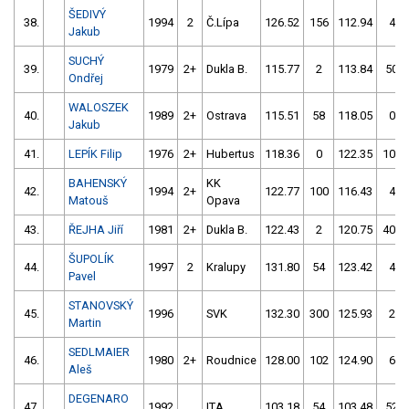
ŠEDIVÝ
38.
1994
2
Č.Lípa
126.52
156
112.94
4
Jakub
SUCHÝ
39.
1979
2+
Dukla B.
115.77
2
113.84
50
Ondřej
WALOSZEK
40.
1989
2+
Ostrava
115.51
58
118.05
0
Jakub
41.
LEPÍK Filip
1976
2+
Hubertus
118.36
0
122.35
104
BAHENSKÝ
KK
42.
1994
2+
122.77
100
116.43
4
Matouš
Opava
43.
ŘEJHA Jiří
1981
2+
Dukla B.
122.43
2
120.75
402
ŠUPOLÍK
44.
1997
2
Kralupy
131.80
54
123.42
4
Pavel
STANOVSKÝ
45.
1996
SVK
132.30
300
125.93
2
Martin
SEDLMAIER
46.
1980
2+
Roudnice
128.00
102
124.90
6
Aleš
DEGENARO
47.
1992
ITA
103.18
54
103.48
52