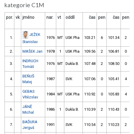
kategorie C1M
por.
vk
jméno
nar.
vt
oddíl
čas
pen
čas
pen
v
JEŽEK
1.
1976
MT
USK Pha
103.21
6
101.34
2
Stanislav
2.
MAŠEK Jan
1978
1
USK Pha
109.56
2
106.81
0
INDRUCH
3.
1976
MT
Dukla B.
107.48
2
108.50
0
Tomáš
BEŇUŠ
4.
1987
SVK
107.06
0
105.41
4
Matej
GEBAS
5.
1984
MT
USK Pha
110.92
0
105.83
4
Vítězslav
JÁNĚ
6.
1986
1
Dukla B.
110.39
2
110.43
0
Michal
BAĎURA
7.
1991
SVK
110.54
2
110.23
2
Jerguš