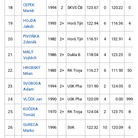
CEPEK
18.
1994
2
SKVS ČB
123.67
0
120.22
0
Marek
HOJDA
19.
1993
2+
Horš.Týn
122.94
6
116.36
4
Jakub
PIVOŇKA
20.
1982
2+
Horš.Týn
116.51
4
132.91
4
Zdeněk
MALÝ
21.
1986
2+
Dukla B.
118.04
4
123.23
0
Vojtěch
HROBSKÝ
22.
1983
2+
RK Troja
116.27
6
111.93
50
Milan
SVOBODA
23.
1994
2+
USK Pha
131.90
2
124.05
0
Adam
24.
VLČEK Jan
1990
2+
USK Pha
120.09
4
0.00
999
KUČERA
25.
1970
2+
RK Troja
124.04
2
123.75
8
Tomáš
GURECA
26.
1996
SVK
122.32
10
120.09
6
Marko