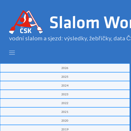
vodní slalom a sjezd: výsledky, žebříčky, data
2026
2025
2024
2023
2022
2021
2020
2019