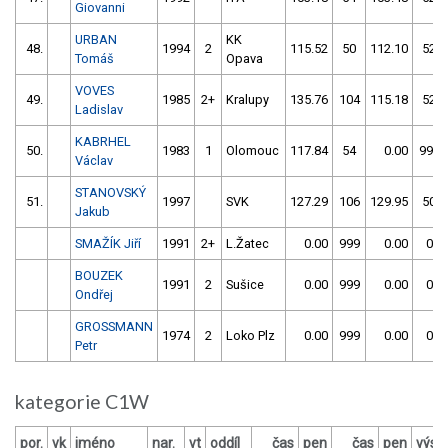
Giovanni
URBAN
KK
48.
1994
2
115.52
50
112.10
52
Tomáš
Opava
VOVES
49.
1985
2+
Kralupy
135.76
104
115.18
52
Ladislav
KABRHEL
50.
1983
1
Olomouc
117.84
54
0.00
999
Václav
STANOVSKÝ
51.
1997
SVK
127.29
106
129.95
50
Jakub
SMAŽÍK Jiří
1991
2+
L.Žatec
0.00
999
0.00
0
BOUZEK
1991
2
Sušice
0.00
999
0.00
0
Ondřej
GROSSMANN
1974
2
Loko Plz
0.00
999
0.00
0
Petr
kategorie C1W
por.
vk
jméno
nar.
vt
oddíl
čas
pen
čas
pen
výsl