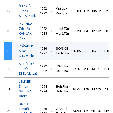
ŠUPOLÍK
1992
Kralupy
17.
Luboš
2
133.88
102
135.52
52
1992
Kralupy
ŠEBA Patrik
PIVOŇKA
Zdeněk
1982
Horš.Týn
18.
1
139.20
54
127.72
60
KAŇJAK
1985
Horš.Týn
Robin
POŘÁDEK
1986
SKVS ČB
19.
Milan
2
182.85
6
152.51
160
1977
Tech.Pha
CUC Michal
MEDŘICKÝ
1992
USK Pha
20.
Ludvík
1
135.47
54
131.71
104
1992
USK Pha
EBEL Matyáš
JELÍNEK
Šimon
1994
Boh.Pha
21.
2
151.27
160
149.29
54
SMOLKA
1994
Boh.Pha
Ondřej
SAIKO
Tomáš
1986
Č.Kruml.
22.
2
164.90
62
201.76
112