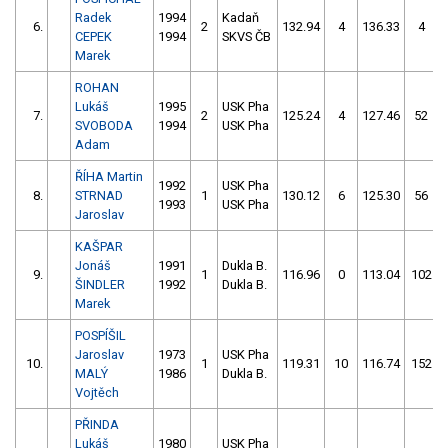
Radek
1994
Kadaň
6.
2
132.94
4
136.33
4
CEPEK
1994
SKVS ČB
Marek
ROHAN
Lukáš
1995
USK Pha
7.
2
125.24
4
127.46
52
SVOBODA
1994
USK Pha
Adam
ŘÍHA Martin
1992
USK Pha
8.
STRNAD
1
130.12
6
125.30
56
1993
USK Pha
Jaroslav
KAŠPAR
Jonáš
1991
Dukla B.
9.
1
116.96
0
113.04
102
ŠINDLER
1992
Dukla B.
Marek
POSPÍŠIL
Jaroslav
1973
USK Pha
10.
1
119.31
10
116.74
152
MALÝ
1986
Dukla B.
Vojtěch
PŘINDA
Lukáš
1980
USK Pha