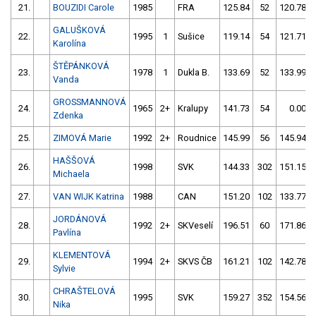
21.
BOUZIDI Carole
1985
FRA
125.84
52
120.78
GALUŠKOVÁ
22.
1995
1
Sušice
119.14
54
121.71
Karolína
ŠTĚPÁNKOVÁ
23.
1978
1
Dukla B.
133.69
52
133.99
Vanda
GROSSMANNOVÁ
24.
1965
2+
Kralupy
141.73
54
0.00
Zdenka
25.
ZIMOVÁ Marie
1992
2+
Roudnice
145.99
56
145.94
HAŠŠOVÁ
26.
1998
SVK
144.33
302
151.15
Michaela
27.
VAN WIJK Katrina
1988
CAN
151.20
102
133.77
JORDÁNOVÁ
28.
1992
2+
SKVeselí
196.51
60
171.86
Pavlína
KLEMENTOVÁ
29.
1994
2+
SKVS ČB
161.21
102
142.78
Sylvie
CHRAŠTELOVÁ
30.
1995
SVK
159.27
352
154.56
Nika