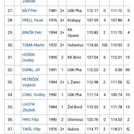
Zdeněk
27.
BÍLÝ Petr
1981
2+
USK Pha
112.17
0
111.12
0
28.
PRELL Pavel
1976
2+
Kralupy
107.59
4
107.86
4
KK
29.
BINČÍK Petr
1994
2+
110.83
2
111.70
4
Opava
30.
TÚMA Martin
1972
2+
Hubertus
114.36
102
110.95
2
HOŠEK
31.
1995
2
KK Brno
107.04
6
112.01
152
Ondřej
32.
DUPAL Jiří
1991
1
USK Pha
112.20
2
0.00
999
PETŘÍČEK
33.
1994
2+
L.Žatec
112.98
2
111.06
52
Vojtěch
34.
CVIKL Ondřej
1992
1
USK Pha
111.14
4
103.74
100
LHOTA
35.
1984
1
Žel.Brod
113.55
2
111.78
150
Zbyšek
36.
HRIC Filip
1993
2
Olomouc
120.76
0
114.53
2
37.
TAIŠL Filip
1976
2+
Sušice
114.77
2
118.21
52