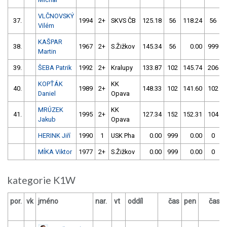
VLČNOVSKÝ
37.
1994
2+
SKVS ČB
125.18
56
118.24
56
Vilém
KAŠPAR
38.
1967
2+
S.Žižkov
145.34
56
0.00
999
Martin
39.
ŠEBA Patrik
1992
2+
Kralupy
133.87
102
145.74
206
KOPŤÁK
KK
40.
1989
2+
148.33
102
141.60
102
Daniel
Opava
MRÚZEK
KK
41.
1995
2+
127.34
152
152.31
104
Jakub
Opava
HERINK Jiří
1990
1
USK Pha
0.00
999
0.00
0
MÍKA Viktor
1977
2+
S.Žižkov
0.00
999
0.00
0
kategorie K1W
por.
vk
jméno
nar.
vt
oddíl
čas
pen
čas