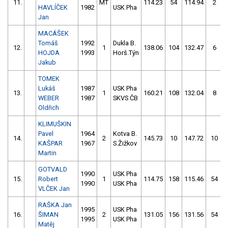
11.
MT
114.23
54
114.94
2
HAVLÍČEK
1982
USK Pha
Jan
MACÁŠEK
Tomáš
1992
Dukla B.
12.
1
138.06
104
132.47
6
HOJDA
1993
Horš.Týn
Jakub
TOMEK
Lukáš
1987
USK Pha
13.
1
160.21
108
132.04
8
WEBER
1987
SKVS ČB
Oldřich
KLIMUŠKIN
Pavel
1964
Kotva B.
14.
2
145.73
10
147.72
10
KAŠPAR
1967
S.Žižkov
Martin
GOTVALD
1990
USK Pha
15.
Robert
1
114.75
158
115.46
54
1990
USK Pha
VLČEK Jan
RAŠKA Jan
1995
USK Pha
16.
ŠIMAN
2
131.05
156
131.56
54
1995
USK Pha
Matěj