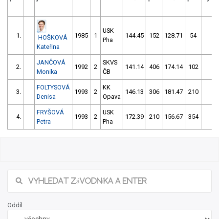
USK
1.
1985
1
144.45
152
128.71
54
18
HOŠKOVÁ
Pha
Kateřina
JANČOVÁ
SKVS
2.
1992
2
141.14
406
174.14
102
27
Monika
ČB
FOLTYSOVÁ
KK
3.
1993
2
146.13
306
181.47
210
39
Denisa
Opava
FRYŠOVÁ
USK
4.
1993
2
172.39
210
156.67
354
51
Petra
Pha
Oddíl