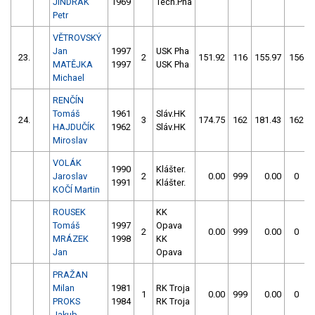
JINDRÁK
1969
Tech.Pha
Petr
VĚTROVSKÝ
Jan
1997
USK Pha
23.
2
151.92
116
155.97
156
MATĚJKA
1997
USK Pha
Michael
RENČÍN
Tomáš
1961
Sláv.HK
24.
3
174.75
162
181.43
162
HAJDUČÍK
1962
Sláv.HK
Miroslav
VOLÁK
1990
Klášter.
Jaroslav
2
0.00
999
0.00
0
1991
Klášter.
KOČÍ Martin
ROUSEK
KK
Tomáš
1997
Opava
2
0.00
999
0.00
0
MRÁZEK
1998
KK
Jan
Opava
PRAŽAN
Milan
1981
RK Troja
1
0.00
999
0.00
0
PROKS
1984
RK Troja
Jakub