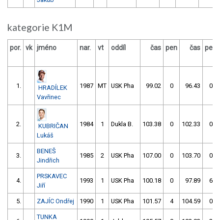
kategorie K1M
por.
vk
jméno
nar.
vt
oddíl
čas
pen
čas
pen
1.
1987
MT
USK Pha
99.02
0
96.43
0
HRADÍLEK
Vavřinec
2.
1984
1
Dukla B.
103.38
0
102.33
0
KUBRIČAN
Lukáš
BENEŠ
3.
1985
2
USK Pha
107.00
0
103.70
0
Jindřich
PRSKAVEC
4.
1993
1
USK Pha
100.18
0
97.89
6
Jiří
5.
ZAJÍC Ondřej
1990
1
USK Pha
101.57
4
104.59
0
TUNKA