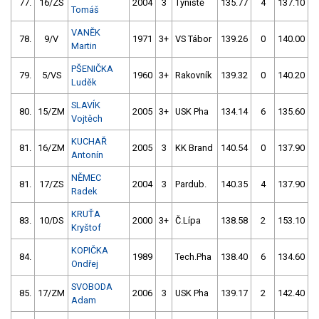
77.
16/ZS
2004
3
Týniště
135.77
4
137.10
Tomáš
VANĚK
78.
9/V
1971
3+
VS Tábor
139.26
0
140.00
Martin
PŠENIČKA
79.
5/VS
1960
3+
Rakovník
139.32
0
140.20
Luděk
SLAVÍK
80.
15/ZM
2005
3+
USK Pha
134.14
6
135.60
Vojtěch
KUCHAŘ
81.
16/ZM
2005
3
KK Brand
140.54
0
137.90
Antonín
NĚMEC
81.
17/ZS
2004
3
Pardub.
140.35
4
137.90
Radek
KRUŤA
83.
10/DS
2000
3+
Č.Lípa
138.58
2
153.10
Kryštof
KOPIČKA
84.
1989
Tech.Pha
138.40
6
134.60
Ondřej
SVOBODA
85.
17/ZM
2006
3
USK Pha
139.17
2
142.40
Adam