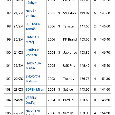
96.
20/ZS
2003
Pardub.
141.98
4
137.50
Jáchym
NOVÁK
97.
23/ZM
2005
3
VS Tábor
139.82
6
143.60
Václav
BERÁNEK
98.
24/ZM
2006
3
Týniště
147.50
2
146.60
Tomáš
BANDAS
99.
25/ZM
2006
KK Brand
153.60
0
145.40
Matěj
KOŘÍNEK
100.
21/ZS
2004
3
Jablonec
153.86
4
146.70
Vojtěch
HADRABA
101.
26/ZM
2005
USK Pha
148.40
4
145.50
Martin
ENDRYCH
102.
22/ZS
2003
Trutnov
156.78
4
151.30
Matouš
103.
23/ZS
SOPEK Milan
2004
3
Sušice
143.90
8
141.60
VESELÝ
104.
24/ZS
2004
3
Pardub.
153.55
0
146.20
Ondřej
NOVOTNÝ
105.
27/ZM
2006
3
Semily
153.80
4
154.20