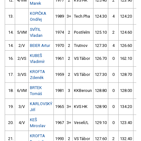
12.
4/VM
1977
2
KVS HK
125.40
2
123.90
2
Marek
KOPIČKA
13.
1989
3+
Tech.Pha
124.30
4
124.20
2
Ondřej
SVÍTIL
14.
5/VM
1974
2
Postřelm
125.10
2
124.60
2
Vladan
14.
2/V
BEIER Artur
1970
2
Trutnov
127.30
4
126.60
0
KUBEŠ
16.
2/VS
1961
2
VS Tábor
126.70
0
162.10
6
Vladimír
KROFTA
17.
3/VS
1959
2
VS Tábor
127.30
0
128.70
0
Zdeněk
BRTEK
18.
6/VM
1981
3
KKBeroun
128.80
0
128.00
2
Tomáš
KARLOVSKÝ
19.
3/V
1965
3+
KVS HK
128.90
0
134.20
0
Jiří
KEŠ
20.
4/V
1967
3+
Veselí/L
129.10
0
123.40
52
Miroslav
KROFTA
21.
1993
2
VS Tábor
127.60
2
132.40
10