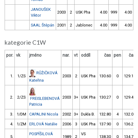
JANOUŠEK
2003
2
USK Pha
4.00
999
4.00
9
Viktor
SAAL Štěpán
2001
2
Jablonec
4.00
999
4.00
9
kategorie C1W
por.
vk
jméno
nar.
vt
oddíl
čas
pen
čas
RŮŽIČKOVÁ
1.
1/ZS
2003
2
USK Pha
130.60
0
129.10
Kateřina
2.
2/ZS
2003
3+
USK Pha
130.27
0
129.40
FREISLEBENOVÁ
Patricia
3.
1/DM
CAPALINI Nicola
2002
3+
Dukla B.
132.80
4
132.00
4.
1/ZM
ERLOVÁ Natálie
2006
3
USK Pha
137.90
0
136.20
POSPÍŠILOVÁ
VS
5.
1989
2
138.30
0
134.70