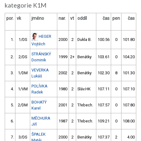
kategorie K1M
por.
vk
jméno
nar.
vt
oddíl
čas
pen
čas
p
HEGER
1.
1/DS
2000
2
Dukla B.
100.56
0
101.80
Vojtěch
STRÁNSKÝ
2.
2/DS
1999
2+
Benátky
103.61
0
104.20
Dominik
VEVERKA
3.
1/DM
2002
2
Benátky
102.30
8
101.30
Lukáš
POLÍVKA
4.
1/VM
1980
2
Sláv.HK
107.11
0
107.10
Radek
BOHATÝ
5.
2/DM
2001
2
Třebech.
107.57
0
107.80
Karel
MĚCHURA
6.
1987
2
Třebech.
109.21
0
108.00
Jiří
ŠPALEK
7.
3/DS
2000
2
Benátky
107.37
2
4.00
9
Matěj