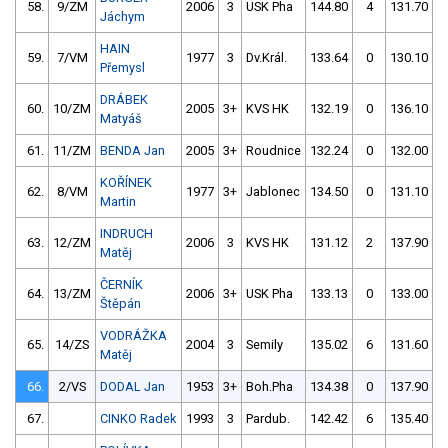
58.
9/ZM
2006
3
USK Pha
144.80
4
131.70
Jáchym
HAIN
59.
7/VM
1977
3
Dv.Král.
133.64
0
130.10
Přemysl
DRÁBEK
60.
10/ZM
2005
3+
KVS HK
132.19
0
136.10
Matyáš
61.
11/ZM
BENDA Jan
2005
3+
Roudnice
132.24
0
132.00
KOŘÍNEK
62.
8/VM
1977
3+
Jablonec
134.50
0
131.10
Martin
INDRUCH
63.
12/ZM
2006
3
KVS HK
131.12
2
137.90
Matěj
ČERNÍK
64.
13/ZM
2006
3+
USK Pha
133.13
0
133.00
Štěpán
VODRÁŽKA
65.
14/ZS
2004
3
Semily
135.02
6
131.60
Matěj
66.
2/VS
DODAL Jan
1953
3+
Boh.Pha
134.38
0
137.90
67.
CINKO Radek
1993
3
Pardub.
142.42
6
135.40