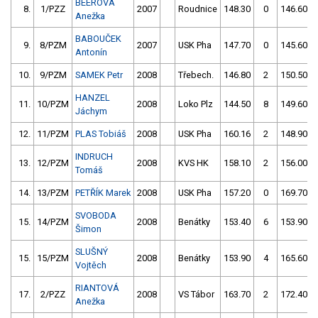
BEEROVÁ
8.
1/PZZ
2007
Roudnice
148.30
0
146.60
Anežka
BABOUČEK
9.
8/PZM
2007
USK Pha
147.70
0
145.60
Antonín
10.
9/PZM
SAMEK Petr
2008
Třebech.
146.80
2
150.50
HANZEL
11.
10/PZM
2008
Loko Plz
144.50
8
149.60
Jáchym
12.
11/PZM
PLAS Tobiáš
2008
USK Pha
160.16
2
148.90
INDRUCH
13.
12/PZM
2008
KVS HK
158.10
2
156.00
Tomáš
14.
13/PZM
PETŘÍK Marek
2008
USK Pha
157.20
0
169.70
SVOBODA
15.
14/PZM
2008
Benátky
153.40
6
153.90
Šimon
SLUŠNÝ
15.
15/PZM
2008
Benátky
153.90
4
165.60
Vojtěch
RIANTOVÁ
17.
2/PZZ
2008
VS Tábor
163.70
2
172.40
Anežka