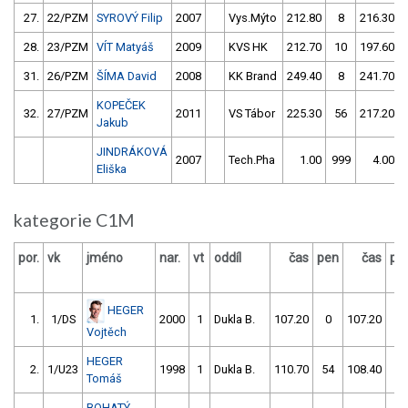
27.
22/PZM
SYROVÝ Filip
2007
Vys.Mýto
212.80
8
216.30
28.
23/PZM
VÍT Matyáš
2009
KVS HK
212.70
10
197.60
31.
26/PZM
ŠÍMA David
2008
KK Brand
249.40
8
241.70
KOPEČEK
32.
27/PZM
2011
VS Tábor
225.30
56
217.20
Jakub
JINDRÁKOVÁ
2007
Tech.Pha
1.00
999
4.00
Eliška
kategorie C1M
por.
vk
jméno
nar.
vt
oddíl
čas
pen
čas
pe
HEGER
1.
1/DS
2000
1
Dukla B.
107.20
0
107.20
0
Vojtěch
HEGER
2.
1/U23
1998
1
Dukla B.
110.70
54
108.40
2
Tomáš
BOHATÝ