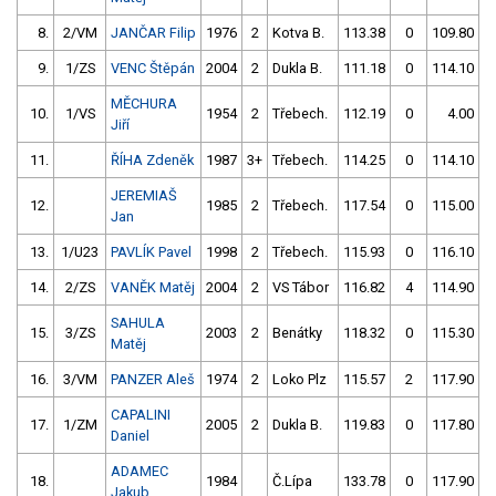
8.
2/VM
JANČAR Filip
1976
2
Kotva B.
113.38
0
109.80
9.
1/ZS
VENC Štěpán
2004
2
Dukla B.
111.18
0
114.10
MĚCHURA
10.
1/VS
1954
2
Třebech.
112.19
0
4.00
9
Jiří
11.
ŘÍHA Zdeněk
1987
3+
Třebech.
114.25
0
114.10
JEREMIAŠ
12.
1985
2
Třebech.
117.54
0
115.00
Jan
13.
1/U23
PAVLÍK Pavel
1998
2
Třebech.
115.93
0
116.10
14.
2/ZS
VANĚK Matěj
2004
2
VS Tábor
116.82
4
114.90
SAHULA
15.
3/ZS
2003
2
Benátky
118.32
0
115.30
Matěj
16.
3/VM
PANZER Aleš
1974
2
Loko Plz
115.57
2
117.90
CAPALINI
17.
1/ZM
2005
2
Dukla B.
119.83
0
117.80
Daniel
ADAMEC
18.
1984
Č.Lípa
133.78
0
117.90
Jakub