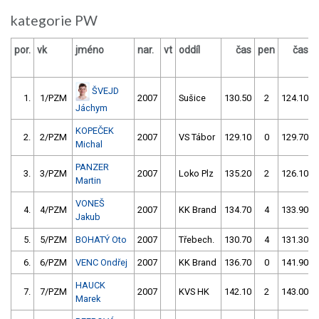
kategorie PW
por.
vk
jméno
nar.
vt
oddíl
čas
pen
čas
ŠVEJD
1.
1/PZM
2007
Sušice
130.50
2
124.10
Jáchym
KOPEČEK
2.
2/PZM
2007
VS Tábor
129.10
0
129.70
Michal
PANZER
3.
3/PZM
2007
Loko Plz
135.20
2
126.10
Martin
VONEŠ
4.
4/PZM
2007
KK Brand
134.70
4
133.90
Jakub
5.
5/PZM
BOHATÝ Oto
2007
Třebech.
130.70
4
131.30
6.
6/PZM
VENC Ondřej
2007
KK Brand
136.70
0
141.90
HAUCK
7.
7/PZM
2007
KVS HK
142.10
2
143.00
Marek