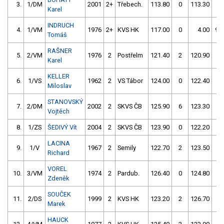
3.
1/DM
2001
2+
Třebech.
113.80
0
113.30
0
Karel
INDRUCH
4.
1/VM
1976
2+
KVS HK
117.00
0
4.00
99
Tomáš
RAŠNER
5.
2/VM
1976
2
Postřelm
121.40
2
120.90
0
Karel
KELLER
6.
1/VS
1962
2
VS Tábor
124.00
0
122.40
0
Miloslav
STANOVSKÝ
7.
2/DM
2002
2
SKVS ČB
125.90
6
123.30
0
Vojtěch
8.
1/ZS
ŠEDIVÝ Vít
2004
2
SKVS ČB
123.90
0
122.20
4
LACINA
9.
1/V
1967
2
Semily
122.70
2
123.50
2
Richard
VOREL
10.
3/VM
1974
2
Pardub.
126.40
0
124.80
0
Zdeněk
SOUČEK
11.
2/DS
1999
2
KVS HK
123.20
2
126.70
0
Marek
HAUCK