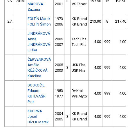
26.
7/DM
3
197.90
12
196.90
MÁROVÁ
2001
VS Tábor
Zuzana
FOLTÍN Marek
1973
KK Brand
27.
213.90
8
217.40
FOLTÍN Šimon
2006
KK Brand
JINDRÁKOVÁ
Anna
2005
Tech.Pha
4.00
999
4.00
JINDRÁKOVÁ
2007
Tech.Pha
Eliška
ČERVENKOVÁ
Amélie
2005
USK Pha
3
4.00
999
4.00
RŮŽIČKOVÁ
2003
USK Pha
Kateřina
DOSKOČIL
Eduard
1983
Dv.Král.
4.00
999
4.00
KUTLVAŠR
1977
Vys.Mýto
Petr
KUDRNA
2004
KK Brand
Josef
3
4.00
999
4.00
2005
KK Brand
BÍZEK Marek