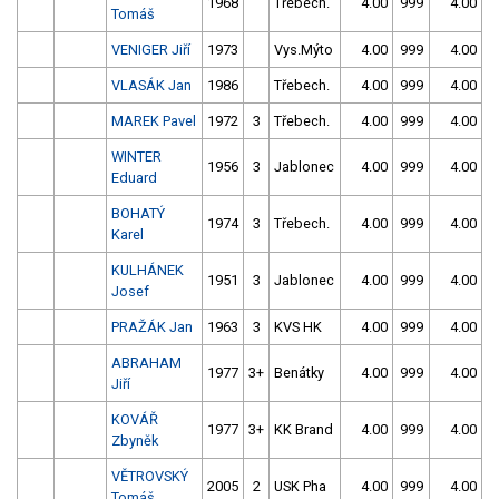
1968
Třebech.
4.00
999
4.00
9
Tomáš
VENIGER Jiří
1973
Vys.Mýto
4.00
999
4.00
9
VLASÁK Jan
1986
Třebech.
4.00
999
4.00
9
MAREK Pavel
1972
3
Třebech.
4.00
999
4.00
9
WINTER
1956
3
Jablonec
4.00
999
4.00
9
Eduard
BOHATÝ
1974
3
Třebech.
4.00
999
4.00
9
Karel
KULHÁNEK
1951
3
Jablonec
4.00
999
4.00
9
Josef
PRAŽÁK Jan
1963
3
KVS HK
4.00
999
4.00
9
ABRAHAM
1977
3+
Benátky
4.00
999
4.00
9
Jiří
KOVÁŘ
1977
3+
KK Brand
4.00
999
4.00
9
Zbyněk
VĚTROVSKÝ
2005
2
USK Pha
4.00
999
4.00
9
Tomáš