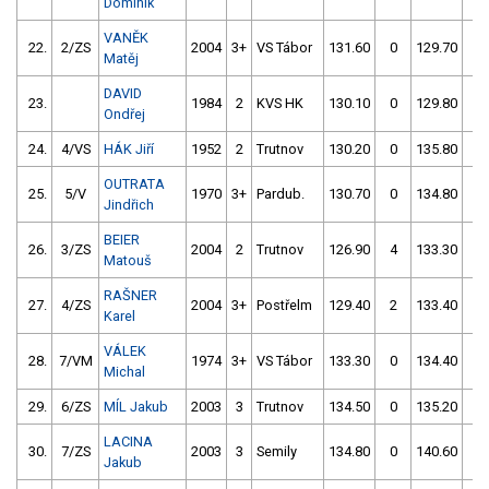
Dominik
VANĚK
22.
2/ZS
2004
3+
VS Tábor
131.60
0
129.70
0
Matěj
DAVID
23.
1984
2
KVS HK
130.10
0
129.80
0
Ondřej
24.
4/VS
HÁK Jiří
1952
2
Trutnov
130.20
0
135.80
0
OUTRATA
25.
5/V
1970
3+
Pardub.
130.70
0
134.80
6
Jindřich
BEIER
26.
3/ZS
2004
2
Trutnov
126.90
4
133.30
0
Matouš
RAŠNER
27.
4/ZS
2004
3+
Postřelm
129.40
2
133.40
2
Karel
VÁLEK
28.
7/VM
1974
3+
VS Tábor
133.30
0
134.40
0
Michal
29.
6/ZS
MÍL Jakub
2003
3
Trutnov
134.50
0
135.20
2
LACINA
30.
7/ZS
2003
3
Semily
134.80
0
140.60
4
Jakub