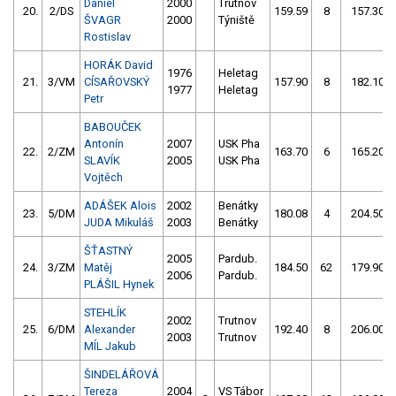
Daniel
2000
Trutnov
20.
2/DS
159.59
8
157.30
ŠVAGR
2000
Týniště
Rostislav
HORÁK David
1976
Heletag
21.
3/VM
CÍSAŘOVSKÝ
157.90
8
182.10
1977
Heletag
Petr
BABOUČEK
Antonín
2007
USK Pha
22.
2/ZM
163.70
6
165.20
SLAVÍK
2005
USK Pha
Vojtěch
ADÁŠEK Alois
2002
Benátky
23.
5/DM
180.08
4
204.50
JUDA Mikuláš
2003
Benátky
ŠŤASTNÝ
2005
Pardub.
24.
3/ZM
Matěj
184.50
62
179.90
2006
Pardub.
PLÁŠIL Hynek
STEHLÍK
2002
Trutnov
25.
6/DM
Alexander
192.40
8
206.00
2003
Trutnov
MÍL Jakub
ŠINDELÁŘOVÁ
Tereza
2004
VS Tábor