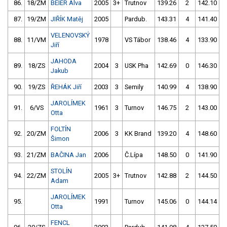
86.
18/ZM
BEIER Alva
2005
3+
Trutnov
139.26
2
142.10
87.
19/ZM
JIŘÍK Matěj
2005
Pardub.
143.31
4
141.40
VELENOVSKÝ
88.
11/VM
1978
VS Tábor
138.46
4
133.90
Jiří
JAHODA
89.
18/ZS
2004
3
USK Pha
142.69
0
146.30
Jakub
90.
19/ZS
ŘEHÁK Jiří
2003
3
Semily
140.99
4
138.90
JAROLÍMEK
91.
6/VS
1961
3
Turnov
146.75
2
143.00
Otta
FOLTÍN
92.
20/ZM
2006
3
KK Brand
139.20
4
148.60
Šimon
93.
21/ZM
BAČINA Jan
2006
Č.Lípa
148.50
0
141.90
STOLÍN
94.
22/ZM
2005
3+
Trutnov
142.88
2
144.50
Adam
JAROLÍMEK
95.
1991
Turnov
145.06
0
144.14
Otta
FENCL