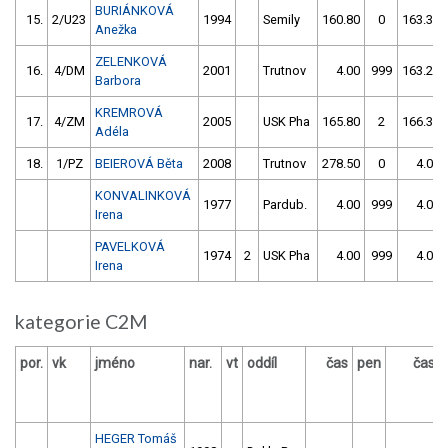
BURIÁNKOVÁ
15.
2/U23
1994
Semily
160.80
0
163.30
Anežka
ZELENKOVÁ
16.
4/DM
2001
Trutnov
4.00
999
163.20
Barbora
KREMROVÁ
17.
4/ZM
2005
USK Pha
165.80
2
166.30
Adéla
18.
1/PZ
BEIEROVÁ Běta
2008
Trutnov
278.50
0
4.00
KONVALINKOVÁ
1977
Pardub.
4.00
999
4.00
Irena
PAVELKOVÁ
1974
2
USK Pha
4.00
999
4.00
Irena
kategorie C2M
por.
vk
jméno
nar.
vt
oddíl
čas
pen
čas
HEGER Tomáš