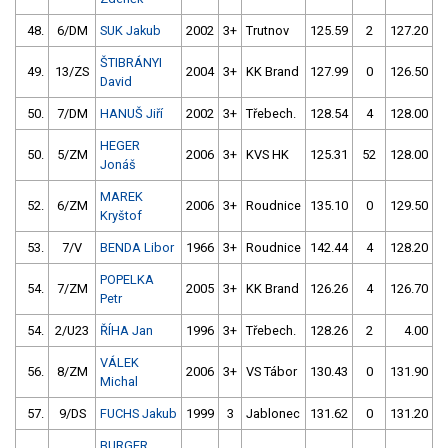
48.
6/DM
SUK Jakub
2002
3+
Trutnov
125.59
2
127.20
ŠTIBRÁNYI
49.
13/ZS
2004
3+
KK Brand
127.99
0
126.50
David
50.
7/DM
HANUŠ Jiří
2002
3+
Třebech.
128.54
4
128.00
HEGER
50.
5/ZM
2006
3+
KVS HK
125.31
52
128.00
Jonáš
MAREK
52.
6/ZM
2006
3+
Roudnice
135.10
0
129.50
Kryštof
53.
7/V
BENDA Libor
1966
3+
Roudnice
142.44
4
128.20
POPELKA
54.
7/ZM
2005
3+
KK Brand
126.26
4
126.70
Petr
54.
2/U23
ŘÍHA Jan
1996
3+
Třebech.
128.26
2
4.00
9
VÁLEK
56.
8/ZM
2006
3+
VS Tábor
130.43
0
131.90
Michal
57.
9/DS
FUCHS Jakub
1999
3
Jablonec
131.62
0
131.20
BURGER