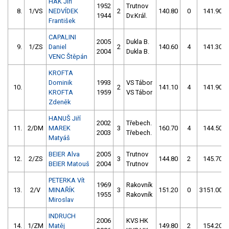
HÁK Jiří
1952
Trutnov
8.
1/VS
NEDVÍDEK
2
140.80
0
141.90
1944
Dv.Král.
František
CAPALINI
2005
Dukla B.
9.
1/ZS
Daniel
2
140.60
4
141.30
2004
Dukla B.
VENC Štěpán
KROFTA
Dominik
1993
VS Tábor
10.
2
141.10
4
141.90
KROFTA
1959
VS Tábor
Zdeněk
HANUŠ Jiří
2002
Třebech.
11.
2/DM
MAREK
3
160.70
4
144.50
2003
Třebech.
Matyáš
BEIER Alva
2005
Trutnov
12.
2/ZS
3
144.80
2
145.70
BEIER Matouš
2004
Trutnov
PETERKA Vít
1969
Rakovník
13.
2/V
MINAŘÍK
3
151.20
0
3151.00
1955
Rakovník
Miroslav
INDRUCH
2006
KVS HK
14.
1/ZM
Matěj
149.80
2
154.20