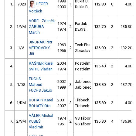
1998
Dukla B.
HEGER
1.
1/U23
1
112.80
0
4.00
2000
Dukla B.
Vojtěch
VOREL Zdeněk
1974
Pardub.
2.
1/VM
ZÁRUBA
2
132.70
2
135.30
1974
Dv.Král.
Martin
JINDRÁK Petr
1969
Tech.Pha
3.
1/V
VĚTROVSKÝ
2
136.00
2
132.20
1966
Zbraslav
Jiří
RAŠNER Karel
2004
Postřelm
4.
135.40
2
4.00
SVÍTIL Vladan
1974
Postřelm
FUCHS
2002
Jablonec
5.
1/DS
Matouš
3
138.80
2
137.70
1999
Jablonec
FUCHS Jakub
BOHATÝ Karel
2001
Třebech.
6.
1/DM
3
135.80
2
4.00
BOHATÝ Oto
2007
Třebech.
VÁLEK Michal
1974
VS Tábor
7.
2/VM
KUBEŠ
2
135.80
4
136.90
1961
VS Tábor
Vladimír