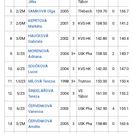
Jitka
Tábor
5.
2/ZM
SAMKOVÁ Olga
2005
Třebech.
139.70
0
136.70
KEPRTOVÁ
7.
2/DM
2001
3
KVS HK
138.50
0
141.20
Markéta
HAUCKOVÁ
8.
3/DM
2002
3
KVS HK
142.80
0
140.40
Gabriela
MORENOVÁ
9.
3/ZS
2004
3+
USK Pha
138.50
2
140.70
Adriana
SOUČKOVÁ
10.
4/ZS
2004
3
KVS HK
142.00
0
147.00
Lucie
11.
1/U23
MÍLOVÁ Terezie
1998
3+
Trutnov
153.00
0
150.40
ŠINDELÁŘOVÁ
VS
12.
5/ZS
2004
3
161.30
0
153.20
Tereza
Tábor
ČERVENKOVÁ
13.
6/ZS
2003
USK Pha
162.90
4
155.10
Vanessa
ČERVENKOVÁ
14.
3/ZM
2005
3
USK Pha
158.80
0
163.60
Amélie