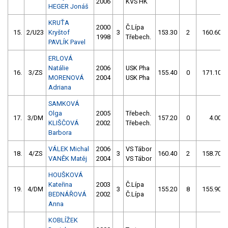
2006
KVS HK
HEGER Jonáš
KRUŤA
2000
Č.Lípa
15.
2/U23
Kryštof
3
153.30
2
160.60
1998
Třebech.
PAVLÍK Pavel
ERLOVÁ
Natálie
2006
USK Pha
16.
3/ZS
155.40
0
171.10
MORENOVÁ
2004
USK Pha
Adriana
SAMKOVÁ
Olga
2005
Třebech.
17.
3/DM
157.20
0
4.00
KLIŠČOVÁ
2002
Třebech.
Barbora
VÁLEK Michal
2006
VS Tábor
18.
4/ZS
3
160.40
2
158.70
VANĚK Matěj
2004
VS Tábor
HOUŠKOVÁ
Kateřina
2003
Č.Lípa
19.
4/DM
3
155.20
8
155.90
BEDNÁŘOVÁ
2002
Č.Lípa
Anna
KOBLÍŽEK