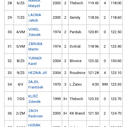
MAREK
28.
6/ZS
2003
2
Třebech.
119.43
4
118.00
Matyáš
LACINA
29.
7/ZS
2003
2
Semily
118.36
2
118.60
Jakub
VOREL
30.
4/VM
1974
2
Pardub.
120.81
0
122.50
Zdeněk
ZÁRUBA
31.
5/VM
1974
2
Dv.Král.
118.96
2
123.40
Martin
TURNER
32.
8/ZS
2004
2
Blovice
123.02
0
130.60
Karel
33.
9/ZS
HEZINA Jiří
2004
2
Roudnice
121.28
4
123.10
SAJDL
34.
4/V
1970
3
L.Žatec
4.00
999
123.30
František
KLIŠČ
35.
7/DS
1999
3+
Třebech.
123.33
0
123.70
Zdeněk
ZACH
36.
2/ZM
2005
3+
KK Brand
121.50
2
124.70
Radovan
HORÁK