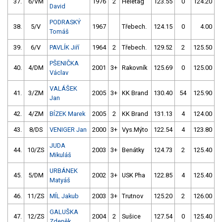
37.
6/VM
1976
2
Heletag
123.55
0
124.20
David
PODRASKÝ
38.
5/V
1967
Třebech.
124.15
0
4.00
9
Tomáš
39.
6/V
PAVLÍK Jiří
1964
2
Třebech.
129.52
2
125.50
PŠENIČKA
40.
4/DM
2001
3+
Rakovník
125.69
0
125.00
Václav
VALÁŠEK
41.
3/ZM
2005
3+
KK Brand
130.40
54
125.90
Jan
42.
4/ZM
BÍZEK Marek
2005
2
KK Brand
131.13
4
124.00
43.
8/DS
VENIGER Jan
2000
3+
Vys.Mýto
122.54
4
123.80
JUDA
44.
10/ZS
2003
3+
Benátky
124.73
2
125.40
Mikuláš
URBÁNEK
45.
5/DM
2002
3+
USK Pha
122.85
4
125.40
Matyáš
46.
11/ZS
MÍL Jakub
2003
3+
Trutnov
125.20
2
126.00
GALUŠKA
47.
12/ZS
2004
2
Sušice
127.54
0
125.40
Zdeněk