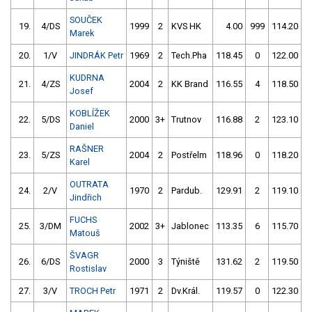
SOUČEK
19.
4/DS
1999
2
KVS HK
4.00
999
114.20
Marek
20.
1/V
JINDRÁK Petr
1969
2
Tech.Pha
118.45
0
122.00
KUDRNA
21.
4/ZS
2004
2
KK Brand
116.55
4
118.50
Josef
KOBLÍŽEK
22.
5/DS
2000
3+
Trutnov
116.88
2
123.10
Daniel
RAŠNER
23.
5/ZS
2004
2
Postřelm
118.96
0
118.20
Karel
OUTRATA
24.
2/V
1970
2
Pardub.
129.91
2
119.10
Jindřich
FUCHS
25.
3/DM
2002
3+
Jablonec
113.35
6
115.70
Matouš
ŠVAGR
26.
6/DS
2000
3
Týniště
131.62
2
119.50
Rostislav
27.
3/V
TROCH Petr
1971
2
Dv.Král.
119.57
0
122.30