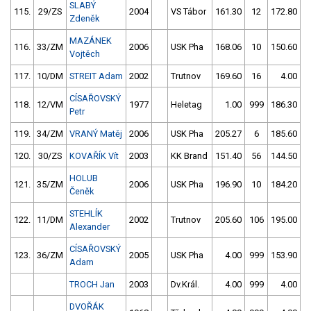
SLABÝ
115.
29/ZS
2004
VS Tábor
161.30
12
172.80
Zdeněk
MAZÁNEK
116.
33/ZM
2006
USK Pha
168.06
10
150.60
Vojtěch
117.
10/DM
STREIT Adam
2002
Trutnov
169.60
16
4.00
9
CÍSAŘOVSKÝ
118.
12/VM
1977
Heletag
1.00
999
186.30
Petr
119.
34/ZM
VRANÝ Matěj
2006
USK Pha
205.27
6
185.60
120.
30/ZS
KOVAŘÍK Vít
2003
KK Brand
151.40
56
144.50
HOLUB
121.
35/ZM
2006
USK Pha
196.90
10
184.20
Čeněk
STEHLÍK
122.
11/DM
2002
Trutnov
205.60
106
195.00
Alexander
CÍSAŘOVSKÝ
123.
36/ZM
2005
USK Pha
4.00
999
153.90
Adam
TROCH Jan
2003
Dv.Král.
4.00
999
4.00
9
DVOŘÁK