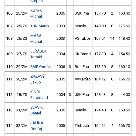
Štěpán
KUTEK
106.
28/ZM
2006
USK Pha
157.70
2
150.40
Michal
107.
25/ZS
TUN Marek
2003
Semily
148.80
8
173.60
MÁRA
108.
26/ZS
2003
VS Tábor
167.51
14
148.40
Michal
JEŘÁBEK
109.
27/ZS
2004
KK Brand
177.30
4
154.50
Tomáš
110.
29/ZM
SAIP Ondřej
2006
3
Boh.Pha
173.20
8
160.10
ZRZAVÝ
111.
30/ZM
2005
Vys.Mýto
164.12
0
165.70
Jakub
KINDL
112.
28/ZS
2004
3
USK Pha
158.43
8
4.00
9
Ferdinand
SLAVÍK
113.
31/ZM
2006
Semily
174.40
8
158.60
Daniel
JAHNA
114.
32/ZM
2005
Třebech.
164.12
4
166.70
Ondřej