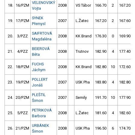
VELENOVSKÝ
18.
16/PZM
2008
VS Tábor
166.70
2
167.20
Vojta
SYNEK
19.
17/PZM
2007
L.Žatec
167.20
2
167.60
Přemysl
SAIFRTOVÁ
20.
3/PZZ
2008
KK Brand
176.30
0
169.90
Magdaléna
BEIEROVÁ
21.
4/PZZ
2008
Trutnov
182.90
4
177.40
Běta
FUCHS
22.
18/PZM
2008
KK Brand
182.80
10
172.60
Jáchym
POLLERT
23.
19/PZM
2007
USK Pha
183.80
4
182.80
Jonáš
PLEŠTIL
24.
20/PZM
2007
Semily
191.70
10
177.90
Šimon
PETRIKOVÁ
25.
5/PZZ
2008
L.Žatec
181.60
4
182.60
Barbora
URBÁNEK
26.
21/PZM
2008
USK Pha
196.50
6
174.70
Šimon