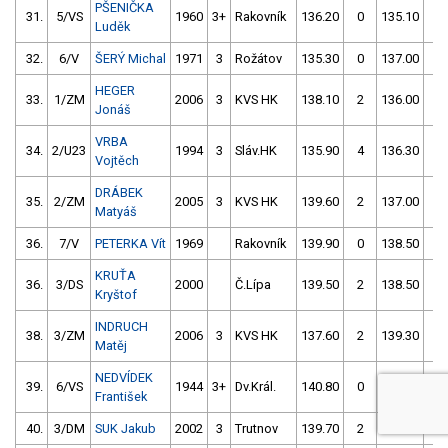
PŠENIČKA
31.
5/VS
1960
3+
Rakovník
136.20
0
135.10
0
Luděk
32.
6/V
ŠERÝ Michal
1971
3
Rožátov
135.30
0
137.00
0
HEGER
33.
1/ZM
2006
3
KVS HK
138.10
2
136.00
0
Jonáš
VRBA
34.
2/U23
1994
3
Sláv.HK
135.90
4
136.30
0
Vojtěch
DRÁBEK
35.
2/ZM
2005
3
KVS HK
139.60
2
137.00
0
Matyáš
36.
7/V
PETERKA Vít
1969
Rakovník
139.90
0
138.50
0
KRUŤA
36.
3/DS
2000
Č.Lípa
139.50
2
138.50
0
Kryštof
INDRUCH
38.
3/ZM
2006
3
KVS HK
137.60
2
139.30
4
Matěj
NEDVÍDEK
39.
6/VS
1944
3+
Dv.Král.
140.80
0
143.40
0
František
40.
3/DM
SUK Jakub
2002
3
Trutnov
139.70
2
138.30
4