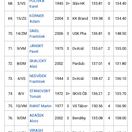
POLÍVKA
68.
3/VS
1945
3+
Sláv.HK
135.81
0
134.40
Karel
KÖRNER
69.
15/ZS
2004
3
KK Brand
139.58
0
134.40
Adam
SAIDL
70.
14/ZM
2006
3
USK Pha
136.81
0
148.50
František
JÁNSKÝ
71.
9/VM
1975
3
Dv.Král.
135.67
2
135.00
Pavel
SKALICKÝ
72.
8/DM
2002
Pardub.
137.01
4
131.80
Aleš
NEDVÍDEK
73.
4/VS
1944
3
Dv.Král.
138.47
2
136.10
František
STANOVSKÝ
74.
8/V
1972
3+
SKVS ČB
136.21
2
135.70
Tomáš
75.
10/VM
RIANT Martin
1977
3
VS Tábor
150.56
4
136.90
ADÁŠEK
76.
9/DM
2002
3
Benátky
135.08
4
138.00
Alois
VIRAGH