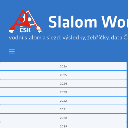
vodní slalom a sjezd: výsledky, žebříčky, data
2026
2025
2024
2023
2022
2021
2020
2019